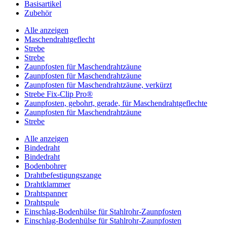
Basisartikel
Zubehör
Alle anzeigen
Maschendrahtgeflecht
Strebe
Strebe
Zaunpfosten für Maschendrahtzäune
Zaunpfosten für Maschendrahtzäune
Zaunpfosten für Maschendrahtzäune, verkürzt
Strebe Fix-Clip Pro®
Zaunpfosten, gebohrt, gerade, für Maschendrahtgeflechte
Zaunpfosten für Maschendrahtzäune
Strebe
Alle anzeigen
Bindedraht
Bindedraht
Bodenbohrer
Drahtbefestigungszange
Drahtklammer
Drahtspanner
Drahtspule
Einschlag-Bodenhülse für Stahlrohr-Zaunpfosten
Einschlag-Bodenhülse für Stahlrohr-Zaunpfosten