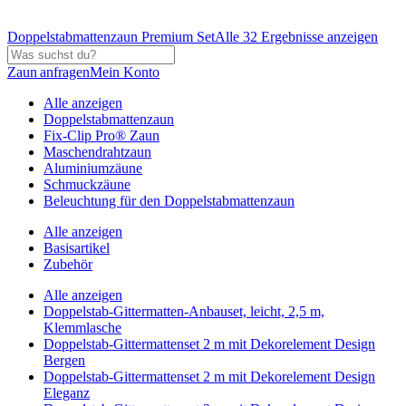
Doppelstabmattenzaun Premium Set
Alle 32 Ergebnisse anzeigen
Zaun anfragen
Mein Konto
Alle anzeigen
Doppelstabmattenzaun
Fix-Clip Pro® Zaun
Maschendrahtzaun
Aluminiumzäune
Schmuckzäune
Beleuchtung für den Doppelstabmattenzaun
Alle anzeigen
Basisartikel
Zubehör
Alle anzeigen
Doppelstab-Gittermatten-Anbauset, leicht, 2,5 m,
Klemmlasche
Doppelstab-Gittermattenset 2 m mit Dekorelement Design
Bergen
Doppelstab-Gittermattenset 2 m mit Dekorelement Design
Eleganz