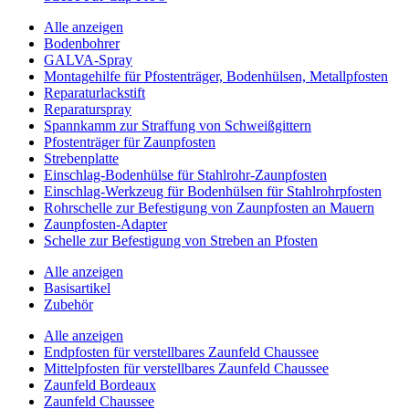
Alle anzeigen
Bodenbohrer
GALVA-Spray
Montagehilfe für Pfostenträger, Bodenhülsen, Metallpfosten
Reparaturlackstift
Reparaturspray
Spannkamm zur Straffung von Schweißgittern
Pfostenträger für Zaunpfosten
Strebenplatte
Einschlag-Bodenhülse für Stahlrohr-Zaunpfosten
Einschlag-Werkzeug für Bodenhülsen für Stahlrohrpfosten
Rohrschelle zur Befestigung von Zaunpfosten an Mauern
Zaunpfosten-Adapter
Schelle zur Befestigung von Streben an Pfosten
Alle anzeigen
Basisartikel
Zubehör
Alle anzeigen
Endpfosten für verstellbares Zaunfeld Chaussee
Mittelpfosten für verstellbares Zaunfeld Chaussee
Zaunfeld Bordeaux
Zaunfeld Chaussee