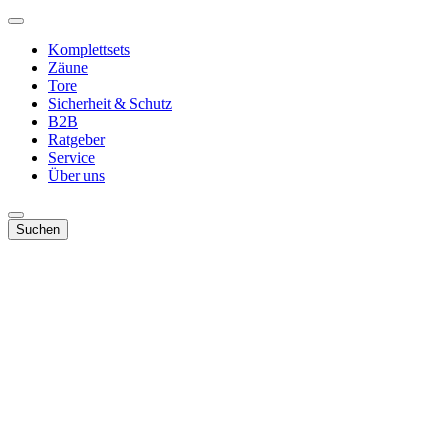
Komplettsets
Zäune
Tore
Sicherheit & Schutz
B2B
Ratgeber
Service
Über uns
Suchen