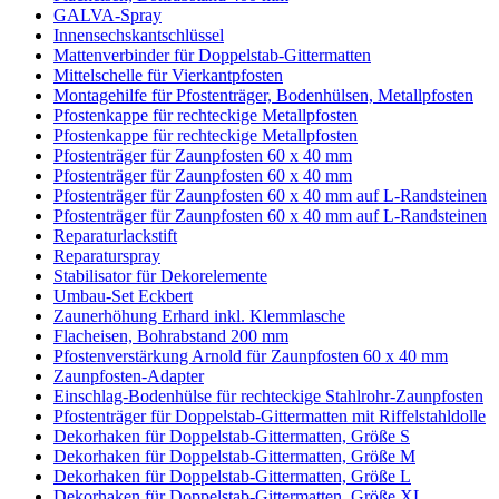
GALVA-Spray
Innensechskantschlüssel
Mattenverbinder für Doppelstab-Gittermatten
Mittelschelle für Vierkantpfosten
Montagehilfe für Pfostenträger, Bodenhülsen, Metallpfosten
Pfostenkappe für rechteckige Metallpfosten
Pfostenkappe für rechteckige Metallpfosten
Pfostenträger für Zaunpfosten 60 x 40 mm
Pfostenträger für Zaunpfosten 60 x 40 mm
Pfostenträger für Zaunpfosten 60 x 40 mm auf L-Randsteinen
Pfostenträger für Zaunpfosten 60 x 40 mm auf L-Randsteinen
Reparaturlackstift
Reparaturspray
Stabilisator für Dekorelemente
Umbau-Set Eckbert
Zaunerhöhung Erhard inkl. Klemmlasche
Flacheisen, Bohrabstand 200 mm
Pfostenverstärkung Arnold für Zaunpfosten 60 x 40 mm
Zaunpfosten-Adapter
Einschlag-Bodenhülse für rechteckige Stahlrohr-Zaunpfosten
Pfostenträger für Doppelstab-Gittermatten mit Riffelstahldolle
Dekorhaken für Doppelstab-Gittermatten, Größe S
Dekorhaken für Doppelstab-Gittermatten, Größe M
Dekorhaken für Doppelstab-Gittermatten, Größe L
Dekorhaken für Doppelstab-Gittermatten, Größe XL