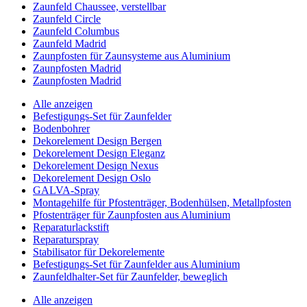
Zaunfeld Chaussee, verstellbar
Zaunfeld Circle
Zaunfeld Columbus
Zaunfeld Madrid
Zaunpfosten für Zaunsysteme aus Aluminium
Zaunpfosten Madrid
Zaunpfosten Madrid
Alle anzeigen
Befestigungs-Set für Zaunfelder
Bodenbohrer
Dekorelement Design Bergen
Dekorelement Design Eleganz
Dekorelement Design Nexus
Dekorelement Design Oslo
GALVA-Spray
Montagehilfe für Pfostenträger, Bodenhülsen, Metallpfosten
Pfostenträger für Zaunpfosten aus Aluminium
Reparaturlackstift
Reparaturspray
Stabilisator für Dekorelemente
Befestigungs-Set für Zaunfelder aus Aluminium
Zaunfeldhalter-Set für Zaunfelder, beweglich
Alle anzeigen