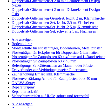
Doppelstab-Gittermattenset 2 m mit Dekorelement Design
Nexus
Doppelstab-Gittermattenset 2 m mit Dekorelement Design
Oslo
Doppelstab-Gittermatten-Grundset, leicht, 2 m, Klemmlasche
Doppelstab-Gittermatten-Set, leicht, 2,5 m, Flacheisen
Doppelstab-Gittermatten-Set, leicht, 2,5 m, Klemmlasche
Doppelstab-Gittermatten-Set, schwer, 2,5 m, Flacheisen
Alle anzeigen
Bodenbohrer
Montagehilfe für Pfostenträger, Bodenhülsen, Metallpfosten
Pfostenträger für Eckpfosten für Doppelstab-Gittermatten
Pfostenträger für Zaunpfosten 60 x 40 mm auf L-Randsteinen
Pfostenträger für Zaunpfosten 60 x 40 mm
Befestigungs-Set Gittermatten an Mauern oder Pfosten
Eckverbinder zur Verbindung zweier Gittermatten
Zaunerhöhung Erhard inkl. Klemmlasche
Pfostenverstärkung Arnold für Zaunpfosten 60 x 40 mm
GALVA-Spray
Reparaturspray
Reparaturlackstift
Sichtschutzstreifen auf Rolle, robust und formstabil
Alle anzeigen