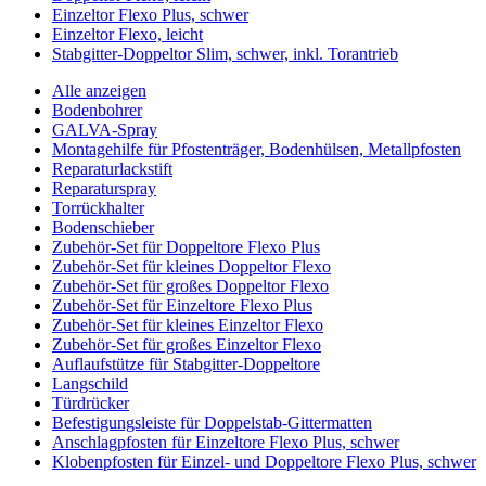
Einzeltor Flexo Plus, schwer
Einzeltor Flexo, leicht
Stabgitter-Doppeltor Slim, schwer, inkl. Torantrieb
Alle anzeigen
Bodenbohrer
GALVA-Spray
Montagehilfe für Pfostenträger, Bodenhülsen, Metallpfosten
Reparaturlackstift
Reparaturspray
Torrückhalter
Bodenschieber
Zubehör-Set für Doppeltore Flexo Plus
Zubehör-Set für kleines Doppeltor Flexo
Zubehör-Set für großes Doppeltor Flexo
Zubehör-Set für Einzeltore Flexo Plus
Zubehör-Set für kleines Einzeltor Flexo
Zubehör-Set für großes Einzeltor Flexo
Auflaufstütze für Stabgitter-Doppeltore
Langschild
Türdrücker
Befestigungsleiste für Doppelstab-Gittermatten
Anschlagpfosten für Einzeltore Flexo Plus, schwer
Klobenpfosten für Einzel- und Doppeltore Flexo Plus, schwer