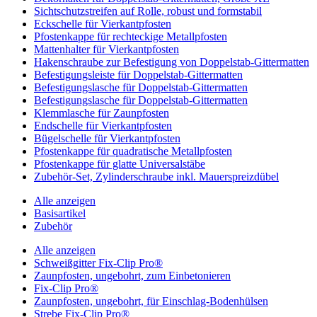
Sichtschutzstreifen auf Rolle, robust und formstabil
Eckschelle für Vierkantpfosten
Pfostenkappe für rechteckige Metallpfosten
Mattenhalter für Vierkantpfosten
Hakenschraube zur Befestigung von Doppelstab-Gittermatten
Befestigungsleiste für Doppelstab-Gittermatten
Befestigungslasche für Doppelstab-Gittermatten
Befestigungslasche für Doppelstab-Gittermatten
Klemmlasche für Zaunpfosten
Endschelle für Vierkantpfosten
Bügelschelle für Vierkantpfosten
Pfostenkappe für quadratische Metallpfosten
Pfostenkappe für glatte Universalstäbe
Zubehör-Set, Zylinderschraube inkl. Mauerspreizdübel
Alle anzeigen
Basisartikel
Zubehör
Alle anzeigen
Schweißgitter Fix-Clip Pro®
Zaunpfosten, ungebohrt, zum Einbetonieren
Fix-Clip Pro®
Zaunpfosten, ungebohrt, für Einschlag-Bodenhülsen
Strebe Fix-Clip Pro®