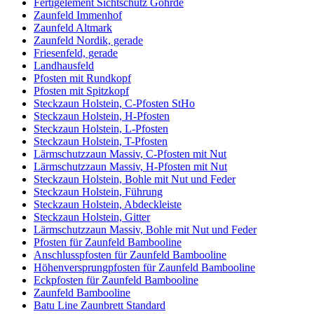
Fertigelement Sichtschutz Göhrde
Zaunfeld Immenhof
Zaunfeld Altmark
Zaunfeld Nordik, gerade
Friesenfeld, gerade
Landhausfeld
Pfosten mit Rundkopf
Pfosten mit Spitzkopf
Steckzaun Holstein, C-Pfosten StHo
Steckzaun Holstein, H-Pfosten
Steckzaun Holstein, L-Pfosten
Steckzaun Holstein, T-Pfosten
Lärmschutzzaun Massiv, C-Pfosten mit Nut
Lärmschutzzaun Massiv, H-Pfosten mit Nut
Steckzaun Holstein, Bohle mit Nut und Feder
Steckzaun Holstein, Führung
Steckzaun Holstein, Abdeckleiste
Steckzaun Holstein, Gitter
Lärmschutzzaun Massiv, Bohle mit Nut und Feder
Pfosten für Zaunfeld Bambooline
Anschlusspfosten für Zaunfeld Bambooline
Höhenversprungpfosten für Zaunfeld Bambooline
Eckpfosten für Zaunfeld Bambooline
Zaunfeld Bambooline
Batu Line Zaunbrett Standard