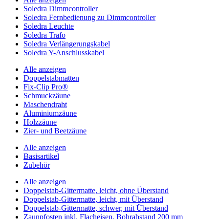
Soledra Dimmcontroller
Soledra Fernbedienung zu Dimmcontroller
Soledra Leuchte
Soledra Trafo
Soledra Verlängerungskabel
Soledra Y-Anschlusskabel
Alle anzeigen
Doppelstabmatten
Fix-Clip Pro®
Schmuckzäune
Maschendraht
Aluminiumzäune
Holzzäune
Zier- und Beetzäune
Alle anzeigen
Basisartikel
Zubehör
Alle anzeigen
Doppelstab-Gittermatte, leicht, ohne Überstand
Doppelstab-Gittermatte, leicht, mit Überstand
Doppelstab-Gittermatte, schwer, mit Überstand
Zaunpfosten inkl. Flacheisen, Bohrabstand 200 mm