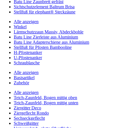
Batu Line Zaunbrett gefräst
Sichtschutzelement Baltrum Brisa
Stellfuß für elephant® Steckzäune
Alle anzeigen
Winkel
Lärmschutzzaun Massiv, Abdeckbohle
Batu Line Zierleiste aus Aluminium
Batu Line Adapterschiene aus Aluminium
Stellfuß für Pfosten Bambooline
H-Pfostenanker
U-Pfostenanker
Schraublasche
Alle anzeigen
Basisartikel
Zubehör
Alle anzeigen
Teich-Zaunfeld, Bogen mittig oben
Teich-Zaunfeld, Bogen mittig unten
Ziergitter Deco
Ziergeflecht Rondo
Sechseckgeflecht
Schweißgitter