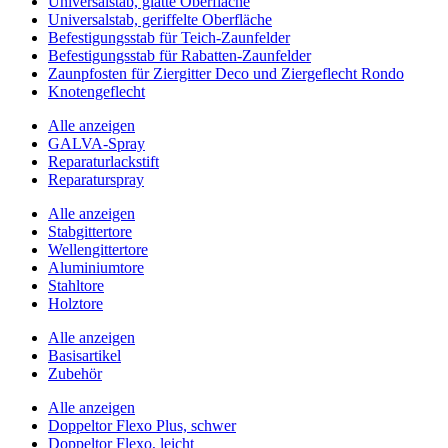
Universalstab, glatte Oberfläche
Universalstab, geriffelte Oberfläche
Befestigungsstab für Teich-Zaunfelder
Befestigungsstab für Rabatten-Zaunfelder
Zaunpfosten für Ziergitter Deco und Ziergeflecht Rondo
Knotengeflecht
Alle anzeigen
GALVA-Spray
Reparaturlackstift
Reparaturspray
Alle anzeigen
Stabgittertore
Wellengittertore
Aluminiumtore
Stahltore
Holztore
Alle anzeigen
Basisartikel
Zubehör
Alle anzeigen
Doppeltor Flexo Plus, schwer
Doppeltor Flexo, leicht