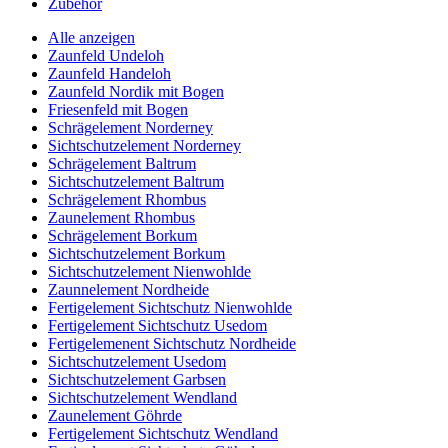
Zubehör
Alle anzeigen
Zaunfeld Undeloh
Zaunfeld Handeloh
Zaunfeld Nordik mit Bogen
Friesenfeld mit Bogen
Schrägelement Norderney
Sichtschutzelement Norderney
Schrägelement Baltrum
Sichtschutzelement Baltrum
Schrägelement Rhombus
Zaunelement Rhombus
Schrägelement Borkum
Sichtschutzelement Borkum
Sichtschutzelement Nienwohlde
Zaunnelement Nordheide
Fertigelement Sichtschutz Nienwohlde
Fertigelement Sichtschutz Usedom
Fertigelemenent Sichtschutz Nordheide
Sichtschutzelement Usedom
Sichtschutzelement Garbsen
Sichtschutzelement Wendland
Zaunelement Göhrde
Fertigelement Sichtschutz Wendland