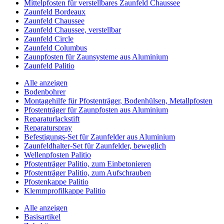
Mittelpfosten für verstellbares Zaunfeld Chaussee
Zaunfeld Bordeaux
Zaunfeld Chaussee
Zaunfeld Chaussee, verstellbar
Zaunfeld Circle
Zaunfeld Columbus
Zaunpfosten für Zaunsysteme aus Aluminium
Zaunfeld Palitio
Alle anzeigen
Bodenbohrer
Montagehilfe für Pfostenträger, Bodenhülsen, Metallpfosten
Pfostenträger für Zaunpfosten aus Aluminium
Reparaturlackstift
Reparaturspray
Befestigungs-Set für Zaunfelder aus Aluminium
Zaunfeldhalter-Set für Zaunfelder, beweglich
Wellenpfosten Palitio
Pfostenträger Palitio, zum Einbetonieren
Pfostenträger Palitio, zum Aufschrauben
Pfostenkappe Palitio
Klemmprofilkappe Palitio
Alle anzeigen
Basisartikel