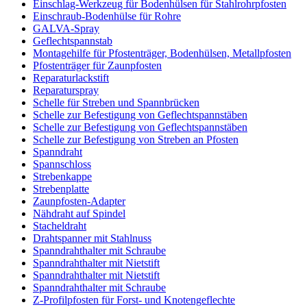
Einschlag-Werkzeug für Bodenhülsen für Stahlrohrpfosten
Einschraub-Bodenhülse für Rohre
GALVA-Spray
Geflechtspannstab
Montagehilfe für Pfostenträger, Bodenhülsen, Metallpfosten
Pfostenträger für Zaunpfosten
Reparaturlackstift
Reparaturspray
Schelle für Streben und Spannbrücken
Schelle zur Befestigung von Geflechtspannstäben
Schelle zur Befestigung von Geflechtspannstäben
Schelle zur Befestigung von Streben an Pfosten
Spanndraht
Spannschloss
Strebenkappe
Strebenplatte
Zaunpfosten-Adapter
Nähdraht auf Spindel
Stacheldraht
Drahtspanner mit Stahlnuss
Spanndrahthalter mit Schraube
Spanndrahthalter mit Nietstift
Spanndrahthalter mit Nietstift
Spanndrahthalter mit Schraube
Z-Profilpfosten für Forst- und Knotengeflechte