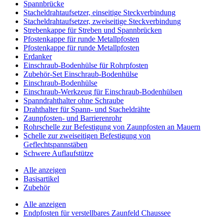
Spannbrücke
Stacheldrahtaufsetzer, einseitige Steckverbindung
Stacheldrahtaufsetzer, zweiseitige Steckverbindung
Strebenkappe für Streben und Spannbrücken
Pfostenkappe für runde Metallpfosten
Pfostenkappe für runde Metallpfosten
Erdanker
Einschraub-Bodenhülse für Rohrpfosten
Zubehör-Set Einschraub-Bodenhülse
Einschraub-Bodenhülse
Einschraub-Werkzeug für Einschraub-Bodenhülsen
Spanndrahthalter ohne Schraube
Drahthalter für Spann- und Stacheldrähte
Zaunpfosten- und Barrierenrohr
Rohrschelle zur Befestigung von Zaunpfosten an Mauern
Schelle zur zweiseitigen Befestigung von
Geflechtspannstäben
Schwere Auflaufstütze
Alle anzeigen
Basisartikel
Zubehör
Alle anzeigen
Endpfosten für verstellbares Zaunfeld Chaussee