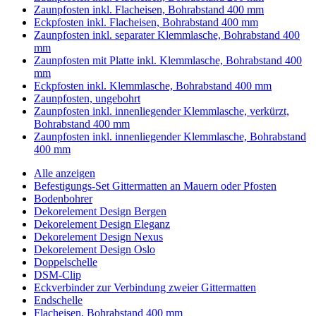
Zaunpfosten inkl. Flacheisen, Bohrabstand 400 mm
Eckpfosten inkl. Flacheisen, Bohrabstand 400 mm
Zaunpfosten inkl. separater Klemmlasche, Bohrabstand 400
mm
Zaunpfosten mit Platte inkl. Klemmlasche, Bohrabstand 400
mm
Eckpfosten inkl. Klemmlasche, Bohrabstand 400 mm
Zaunpfosten, ungebohrt
Zaunpfosten inkl. innenliegender Klemmlasche, verkürzt,
Bohrabstand 400 mm
Zaunpfosten inkl. innenliegender Klemmlasche, Bohrabstand
400 mm
Alle anzeigen
Befestigungs-Set Gittermatten an Mauern oder Pfosten
Bodenbohrer
Dekorelement Design Bergen
Dekorelement Design Eleganz
Dekorelement Design Nexus
Dekorelement Design Oslo
Doppelschelle
DSM-Clip
Eckverbinder zur Verbindung zweier Gittermatten
Endschelle
Flacheisen, Bohrabstand 400 mm