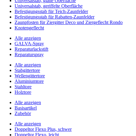
Universalstab, glatte Oberfläche
Universalstab, geriffelte Oberfläche
Befestigungsstab für Teich-Zaunfelder
Befestigungsstab für Rabatten-Zaunfelder
Zaunpfosten für Ziergitter Deco und Ziergeflecht Rondo
Knotengeflecht
Alle anzeigen
GALVA-Spray
Reparaturlackstift
Reparaturspray
Alle anzeigen
Stabgittertore
Wellengittertore
Aluminiumtore
Stahltore
Holztore
Alle anzeigen
Basisartikel
Zubehör
Alle anzeigen
Doppeltor Flexo Plus, schwer
Doppeltor Flexo, leicht