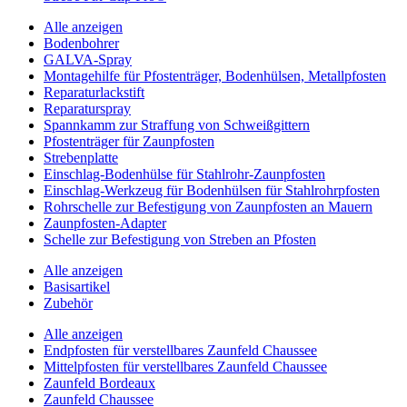
Alle anzeigen
Bodenbohrer
GALVA-Spray
Montagehilfe für Pfostenträger, Bodenhülsen, Metallpfosten
Reparaturlackstift
Reparaturspray
Spannkamm zur Straffung von Schweißgittern
Pfostenträger für Zaunpfosten
Strebenplatte
Einschlag-Bodenhülse für Stahlrohr-Zaunpfosten
Einschlag-Werkzeug für Bodenhülsen für Stahlrohrpfosten
Rohrschelle zur Befestigung von Zaunpfosten an Mauern
Zaunpfosten-Adapter
Schelle zur Befestigung von Streben an Pfosten
Alle anzeigen
Basisartikel
Zubehör
Alle anzeigen
Endpfosten für verstellbares Zaunfeld Chaussee
Mittelpfosten für verstellbares Zaunfeld Chaussee
Zaunfeld Bordeaux
Zaunfeld Chaussee