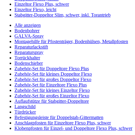
Einzeltor Flexo Plus, schwer
Einzeltor Flexo, leicht
Stabgitter-Doppeltor Slim, schwer, inkl. Torantrieb
Alle anzeigen
Bodenbohrer
GALVA-Spray
Montagehilfe für Pfostenträger, Bodenhülsen, Metallpfosten
Reparaturlackstift
Reparaturspray
Torrückhalter
Bodenschieber
Zubehör-Set für Doppeltore Flexo Plus
Zubehör-Set für kleines Doppeltor Flexo
Zubehör-Set für großes Doppeltor Flexo
Zubehör-Set für Einzeltore Flexo Plus
Zubehör-Set für kleines Einzeltor Flexo
Zubehör-Set für großes Einzeltor Flexo
Auflaufstütze für Stabgitter-Doppeltore
Langschild
Türdrücker
Befestigungsleiste für Doppelstab-Gittermatten
Anschlagpfosten für Einzeltore Flexo Plus, schwer
Klobenpfosten für Einzel- und Doppeltore Flexo Plus, schwer