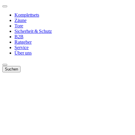
Komplettsets
Zäune
Tore
Sicherheit & Schutz
B2B
Ratgeber
Service
Über uns
Suchen