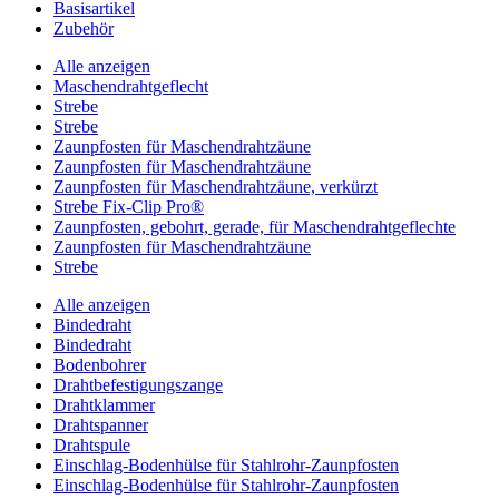
Basisartikel
Zubehör
Alle anzeigen
Maschendrahtgeflecht
Strebe
Strebe
Zaunpfosten für Maschendrahtzäune
Zaunpfosten für Maschendrahtzäune
Zaunpfosten für Maschendrahtzäune, verkürzt
Strebe Fix-Clip Pro®
Zaunpfosten, gebohrt, gerade, für Maschendrahtgeflechte
Zaunpfosten für Maschendrahtzäune
Strebe
Alle anzeigen
Bindedraht
Bindedraht
Bodenbohrer
Drahtbefestigungszange
Drahtklammer
Drahtspanner
Drahtspule
Einschlag-Bodenhülse für Stahlrohr-Zaunpfosten
Einschlag-Bodenhülse für Stahlrohr-Zaunpfosten