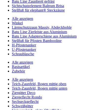
Batu Line Zaunbrett gefräst
Sichtschutzelement Baltrum Brisa
Stellfuß für elephant® Steckzäune
Alle anzeigen
Winkel
Lärmschutzzaun Massiv, Abdeckbohle
Batu Line Zierleiste aus Aluminium
Batu Line Adapterschiene aus Aluminium
Stellfuß für Pfosten Bambooline
H-Pfostenanker
U-Pfostenanker
Schraublasche
Alle anzeigen
Basisartikel
Zubehör
Alle anzeigen
Teich-Zaunfeld, Bogen mittig oben
Teich-Zaunfeld, Bogen mittig unten
Ziergitter Deco
Ziergeflecht Rondo
Sechseckgeflecht
Schweißgitter