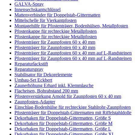
GALVA-Spray
Innensechskantschlüssel
Mattenverbinder für Doppelstab-Gittermatten
Mittelschelle für Vierkantpfosten
Montagehilfe für Pfostenträger, Bodenhülsen, Metallpfosten
Pfostenkappe für rechteckige Metallpfosten
Pfostenkappe für rechteckige Metallpfosten
Pfostenträger für Zaunpfosten 60 x 40 mm
Pfostenträger für Zaunpfosten 60 x 40 mm
Pfostenträger für Zaunpfosten 60 x 40 mm auf L-Randsteinen
Pfostenträger für Zaunpfosten 60 x 40 mm auf L-Randsteinen
Reparaturlackstift
Reparaturspray
Stabilisator für Dekorelemente
Umbau-Set Eckbert
Zaunerhöhung Erhard inkl. Klemmlasche
Flacheisen, Bohrabstand 200 mm
Pfostenverstärkung Arnold für Zaunpfosten 60 x 40 mm
Zaunpfosten-Adapter
Einschlag-Bodenhülse für rechteckige Stahlrohr-Zaunpfosten
Pfostenträger für Doppelstab-Gittermatten mit Riffelstahldolle
Dekorhaken für Doppelstab-Gittermatten, Größe S
Dekorhaken für Doppelstab-Gittermatten, Größe M
Dekorhaken für Doppelstab-Gittermatten, Größe L
Dekorhaken für Doppelstab-Gittermatten, Größe XL