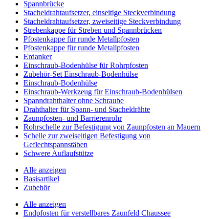
Spannbrücke
Stacheldrahtaufsetzer, einseitige Steckverbindung
Stacheldrahtaufsetzer, zweiseitige Steckverbindung
Strebenkappe für Streben und Spannbrücken
Pfostenkappe für runde Metallpfosten
Pfostenkappe für runde Metallpfosten
Erdanker
Einschraub-Bodenhülse für Rohrpfosten
Zubehör-Set Einschraub-Bodenhülse
Einschraub-Bodenhülse
Einschraub-Werkzeug für Einschraub-Bodenhülsen
Spanndrahthalter ohne Schraube
Drahthalter für Spann- und Stacheldrähte
Zaunpfosten- und Barrierenrohr
Rohrschelle zur Befestigung von Zaunpfosten an Mauern
Schelle zur zweiseitigen Befestigung von
Geflechtspannstäben
Schwere Auflaufstütze
Alle anzeigen
Basisartikel
Zubehör
Alle anzeigen
Endpfosten für verstellbares Zaunfeld Chaussee