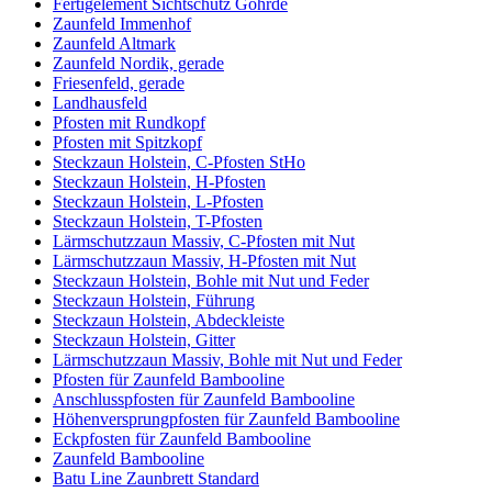
Fertigelement Sichtschutz Göhrde
Zaunfeld Immenhof
Zaunfeld Altmark
Zaunfeld Nordik, gerade
Friesenfeld, gerade
Landhausfeld
Pfosten mit Rundkopf
Pfosten mit Spitzkopf
Steckzaun Holstein, C-Pfosten StHo
Steckzaun Holstein, H-Pfosten
Steckzaun Holstein, L-Pfosten
Steckzaun Holstein, T-Pfosten
Lärmschutzzaun Massiv, C-Pfosten mit Nut
Lärmschutzzaun Massiv, H-Pfosten mit Nut
Steckzaun Holstein, Bohle mit Nut und Feder
Steckzaun Holstein, Führung
Steckzaun Holstein, Abdeckleiste
Steckzaun Holstein, Gitter
Lärmschutzzaun Massiv, Bohle mit Nut und Feder
Pfosten für Zaunfeld Bambooline
Anschlusspfosten für Zaunfeld Bambooline
Höhenversprungpfosten für Zaunfeld Bambooline
Eckpfosten für Zaunfeld Bambooline
Zaunfeld Bambooline
Batu Line Zaunbrett Standard