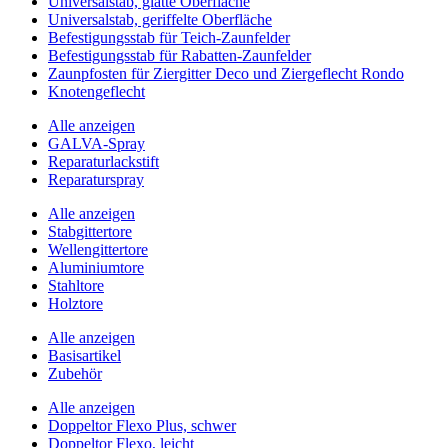
Universalstab, glatte Oberfläche
Universalstab, geriffelte Oberfläche
Befestigungsstab für Teich-Zaunfelder
Befestigungsstab für Rabatten-Zaunfelder
Zaunpfosten für Ziergitter Deco und Ziergeflecht Rondo
Knotengeflecht
Alle anzeigen
GALVA-Spray
Reparaturlackstift
Reparaturspray
Alle anzeigen
Stabgittertore
Wellengittertore
Aluminiumtore
Stahltore
Holztore
Alle anzeigen
Basisartikel
Zubehör
Alle anzeigen
Doppeltor Flexo Plus, schwer
Doppeltor Flexo, leicht