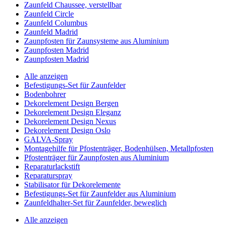
Zaunfeld Chaussee, verstellbar
Zaunfeld Circle
Zaunfeld Columbus
Zaunfeld Madrid
Zaunpfosten für Zaunsysteme aus Aluminium
Zaunpfosten Madrid
Zaunpfosten Madrid
Alle anzeigen
Befestigungs-Set für Zaunfelder
Bodenbohrer
Dekorelement Design Bergen
Dekorelement Design Eleganz
Dekorelement Design Nexus
Dekorelement Design Oslo
GALVA-Spray
Montagehilfe für Pfostenträger, Bodenhülsen, Metallpfosten
Pfostenträger für Zaunpfosten aus Aluminium
Reparaturlackstift
Reparaturspray
Stabilisator für Dekorelemente
Befestigungs-Set für Zaunfelder aus Aluminium
Zaunfeldhalter-Set für Zaunfelder, beweglich
Alle anzeigen