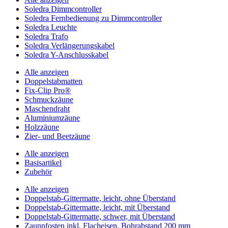
Soledra Dimmcontroller
Soledra Fernbedienung zu Dimmcontroller
Soledra Leuchte
Soledra Trafo
Soledra Verlängerungskabel
Soledra Y-Anschlusskabel
Alle anzeigen
Doppelstabmatten
Fix-Clip Pro®
Schmuckzäune
Maschendraht
Aluminiumzäune
Holzzäune
Zier- und Beetzäune
Alle anzeigen
Basisartikel
Zubehör
Alle anzeigen
Doppelstab-Gittermatte, leicht, ohne Überstand
Doppelstab-Gittermatte, leicht, mit Überstand
Doppelstab-Gittermatte, schwer, mit Überstand
Zaunpfosten inkl. Flacheisen, Bohrabstand 200 mm