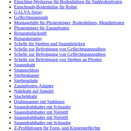
Einschlag-Werkzeug für Bodenhülsen für Stahlrohrpfosten
Einschraub-Bodenhülse für Rohre
GALVA-Spray
Geflechtspannstab
Montagehilfe für Pfostenträger, Bodenhülsen, Metallpfosten
Pfostenträger für Zaunpfosten
Reparaturlackstift
Reparaturspray
Schelle für Streben und Spannbrücken
Schelle zur Befestigung von Geflechtspannstäben
Schelle zur Befestigung von Geflechtspannstäben
Schelle zur Befestigung von Streben an Pfosten
Spanndraht
Spannschloss
Strebenkappe
Strebenplatte
Zaunpfosten-Adapter
Nähdraht auf Spindel
Stacheldraht
Drahtspanner mit Stahlnuss
Spanndrahthalter mit Schraube
Spanndrahthalter mit Nietstift
Spanndrahthalter mit Nietstift
Spanndrahthalter mit Schraube
Z-Profilpfosten für Forst- und Knotengeflechte