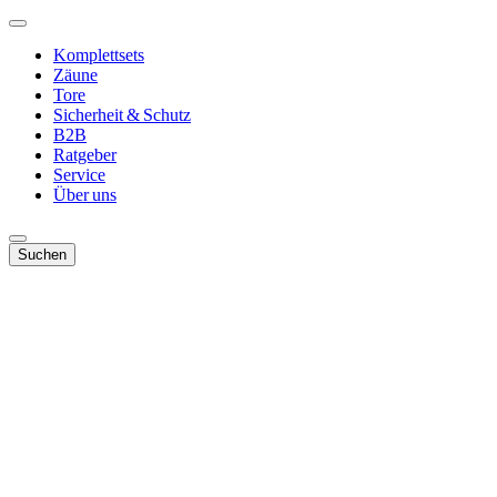
Komplettsets
Zäune
Tore
Sicherheit & Schutz
B2B
Ratgeber
Service
Über uns
Suchen