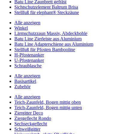
Batu Line Zaunbrett gefräst
Sichtschutzelement Baltrum Brisa
Stellfuß für elephant® Steckzäune
Alle anzeigen
Winkel
Lärmschutzzaun Massiv, Abdeckbohle
Batu Line Zierleiste aus Aluminium
Batu Line Adapterschiene aus Aluminium
Stellfuß für Pfosten Bambooline
H-Pfostenanker
U-Pfostenanker
Schraublasche
Alle anzeigen
Basisartikel
Zubehör
Alle anzeigen
Teich-Zaunfeld, Bogen mittig oben
Teich-Zaunfeld, Bogen mittig unten
Ziergitter Deco
Ziergeflecht Rondo
Sechseckgeflecht
Schweißgitter