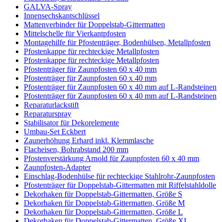
GALVA-Spray
Innensechskantschlüssel
Mattenverbinder für Doppelstab-Gittermatten
Mittelschelle für Vierkantpfosten
Montagehilfe für Pfostenträger, Bodenhülsen, Metallpfosten
Pfostenkappe für rechteckige Metallpfosten
Pfostenkappe für rechteckige Metallpfosten
Pfostenträger für Zaunpfosten 60 x 40 mm
Pfostenträger für Zaunpfosten 60 x 40 mm
Pfostenträger für Zaunpfosten 60 x 40 mm auf L-Randsteinen
Pfostenträger für Zaunpfosten 60 x 40 mm auf L-Randsteinen
Reparaturlackstift
Reparaturspray
Stabilisator für Dekorelemente
Umbau-Set Eckbert
Zaunerhöhung Erhard inkl. Klemmlasche
Flacheisen, Bohrabstand 200 mm
Pfostenverstärkung Arnold für Zaunpfosten 60 x 40 mm
Zaunpfosten-Adapter
Einschlag-Bodenhülse für rechteckige Stahlrohr-Zaunpfosten
Pfostenträger für Doppelstab-Gittermatten mit Riffelstahldolle
Dekorhaken für Doppelstab-Gittermatten, Größe S
Dekorhaken für Doppelstab-Gittermatten, Größe M
Dekorhaken für Doppelstab-Gittermatten, Größe L
Dekorhaken für Doppelstab-Gittermatten, Größe XL