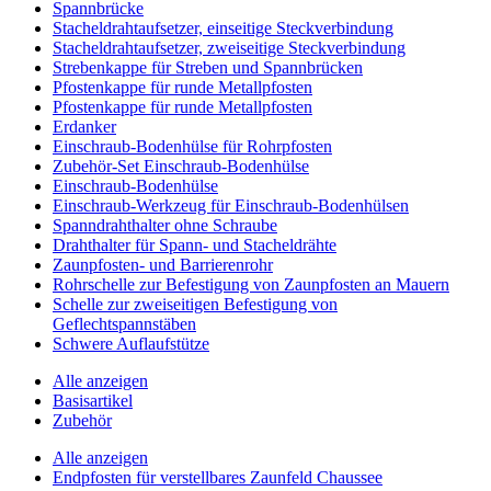
Spannbrücke
Stacheldrahtaufsetzer, einseitige Steckverbindung
Stacheldrahtaufsetzer, zweiseitige Steckverbindung
Strebenkappe für Streben und Spannbrücken
Pfostenkappe für runde Metallpfosten
Pfostenkappe für runde Metallpfosten
Erdanker
Einschraub-Bodenhülse für Rohrpfosten
Zubehör-Set Einschraub-Bodenhülse
Einschraub-Bodenhülse
Einschraub-Werkzeug für Einschraub-Bodenhülsen
Spanndrahthalter ohne Schraube
Drahthalter für Spann- und Stacheldrähte
Zaunpfosten- und Barrierenrohr
Rohrschelle zur Befestigung von Zaunpfosten an Mauern
Schelle zur zweiseitigen Befestigung von
Geflechtspannstäben
Schwere Auflaufstütze
Alle anzeigen
Basisartikel
Zubehör
Alle anzeigen
Endpfosten für verstellbares Zaunfeld Chaussee