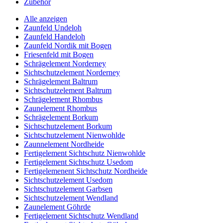
Zubehör
Alle anzeigen
Zaunfeld Undeloh
Zaunfeld Handeloh
Zaunfeld Nordik mit Bogen
Friesenfeld mit Bogen
Schrägelement Norderney
Sichtschutzelement Norderney
Schrägelement Baltrum
Sichtschutzelement Baltrum
Schrägelement Rhombus
Zaunelement Rhombus
Schrägelement Borkum
Sichtschutzelement Borkum
Sichtschutzelement Nienwohlde
Zaunnelement Nordheide
Fertigelement Sichtschutz Nienwohlde
Fertigelement Sichtschutz Usedom
Fertigelemenent Sichtschutz Nordheide
Sichtschutzelement Usedom
Sichtschutzelement Garbsen
Sichtschutzelement Wendland
Zaunelement Göhrde
Fertigelement Sichtschutz Wendland