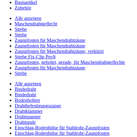
Basisartikel
Zubehör
Alle anzeigen
Maschendrahtgeflecht
Strebe
Strebe
Zaunpfosten für Maschendrahtzäune
Zaunpfosten für Maschendrahtzäune
Zaunpfosten für Maschendrahtzäune, verkürzt
Strebe Fix-Clip Pro®
Zaunpfosten, gebohrt, gerade, für Maschendrahtgeflechte
Zaunpfosten für Maschendrahtzäune
Strebe
Alle anzeigen
Bindedraht
Bindedraht
Bodenbohrer
Drahtbefestigungszange
Drahtklammer
Drahtspanner
Drahtspule
Einschlag-Bodenhülse für Stahlrohr-Zaunpfosten
Einschlag-Bodenhülse für Stahlrohr-Zaunpfosten