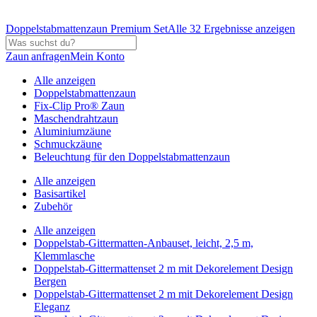
Doppelstabmattenzaun Premium Set
Alle 32 Ergebnisse anzeigen
Zaun anfragen
Mein Konto
Alle anzeigen
Doppelstabmattenzaun
Fix-Clip Pro® Zaun
Maschendrahtzaun
Aluminiumzäune
Schmuckzäune
Beleuchtung für den Doppelstabmattenzaun
Alle anzeigen
Basisartikel
Zubehör
Alle anzeigen
Doppelstab-Gittermatten-Anbauset, leicht, 2,5 m,
Klemmlasche
Doppelstab-Gittermattenset 2 m mit Dekorelement Design
Bergen
Doppelstab-Gittermattenset 2 m mit Dekorelement Design
Eleganz