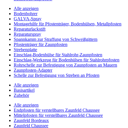
Alle anzeigen
Bodenbohrer
GALVA-Spray
Montagehilfe für Pfostenträger, Bodenhülsen, Metallpfosten
Reparaturlackstift
Reparaturspray
Spannkamm zur Straffung von Schweißgittern
Pfostenträger für Zaunpfosten
Strebenplatte
Einschlag-Bodenhülse für Stahlrohr-Zaunpfosten
Einschlag-Werkzeug für Bodenhülsen für Stahlrohrpfosten
Rohrschelle zur Befestigung von Zaunpfosten an Mauern
Zaunpfosten-Adapter
Schelle zur Befestigung von Streben an Pfosten
Alle anzeigen
Basisartikel
Zubehör
Alle anzeigen
Endpfosten für verstellbares Zaunfeld Chaussee
Mittelpfosten für verstellbares Zaunfeld Chaussee
Zaunfeld Bordeaux
Zaunfeld Chaussee