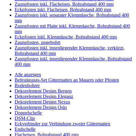
Zaunpfosten inkl. Flacheisen, Bohrabstand 400 mm
Eckpfosten inkl. Flacheisen, Bohrabstand 400 mm
Zaunpfosten inkl. separater Klemmlasche, Bohrabstand 400
mm
Zaunpfosten mit Platte inkl. Klemmlasche, Bohrabstand 400
mm
Eckpfosten inkl. Klemmlasche, Bohrabstand 400 mm
Zaunpfosten, ungebohrt
Zaunpfosten inkl. innenliegender Klemmlasche, verkürzt,
Bohrabstand 400 mm
Zaunpfosten inkl. innenliegender Klemmlasche, Bohrabstand
400 mm
Alle anzeigen
Befestigungs-Set Gittermatten an Mauern oder Pfosten
Bodenbohrer
Dekorelement Design Bergen
Dekorelement Design Eleganz
Dekorelement Design Nexus
Dekorelement Design Oslo
Doppelschelle
DSM-Clip
Eckverbinder zur Verbindung zweier Gittermatten
Endschelle
Flacheisen, Bohrabstand 400 mm