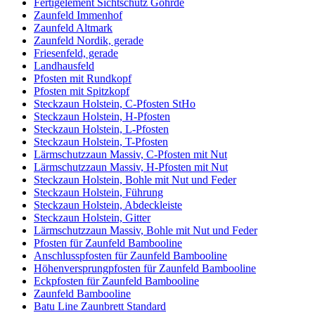
Fertigelement Sichtschutz Göhrde
Zaunfeld Immenhof
Zaunfeld Altmark
Zaunfeld Nordik, gerade
Friesenfeld, gerade
Landhausfeld
Pfosten mit Rundkopf
Pfosten mit Spitzkopf
Steckzaun Holstein, C-Pfosten StHo
Steckzaun Holstein, H-Pfosten
Steckzaun Holstein, L-Pfosten
Steckzaun Holstein, T-Pfosten
Lärmschutzzaun Massiv, C-Pfosten mit Nut
Lärmschutzzaun Massiv, H-Pfosten mit Nut
Steckzaun Holstein, Bohle mit Nut und Feder
Steckzaun Holstein, Führung
Steckzaun Holstein, Abdeckleiste
Steckzaun Holstein, Gitter
Lärmschutzzaun Massiv, Bohle mit Nut und Feder
Pfosten für Zaunfeld Bambooline
Anschlusspfosten für Zaunfeld Bambooline
Höhenversprungpfosten für Zaunfeld Bambooline
Eckpfosten für Zaunfeld Bambooline
Zaunfeld Bambooline
Batu Line Zaunbrett Standard