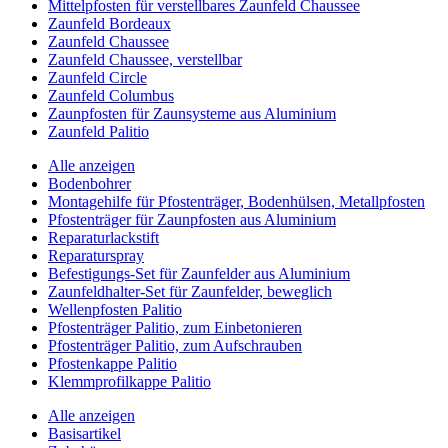
Mittelpfosten für verstellbares Zaunfeld Chaussee
Zaunfeld Bordeaux
Zaunfeld Chaussee
Zaunfeld Chaussee, verstellbar
Zaunfeld Circle
Zaunfeld Columbus
Zaunpfosten für Zaunsysteme aus Aluminium
Zaunfeld Palitio
Alle anzeigen
Bodenbohrer
Montagehilfe für Pfostenträger, Bodenhülsen, Metallpfosten
Pfostenträger für Zaunpfosten aus Aluminium
Reparaturlackstift
Reparaturspray
Befestigungs-Set für Zaunfelder aus Aluminium
Zaunfeldhalter-Set für Zaunfelder, beweglich
Wellenpfosten Palitio
Pfostenträger Palitio, zum Einbetonieren
Pfostenträger Palitio, zum Aufschrauben
Pfostenkappe Palitio
Klemmprofilkappe Palitio
Alle anzeigen
Basisartikel