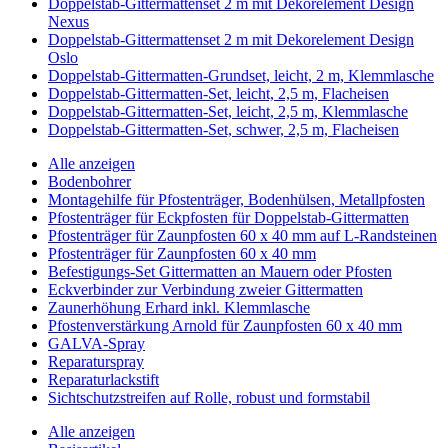
Doppelstab-Gittermattenset 2 m mit Dekorelement Design
Nexus
Doppelstab-Gittermattenset 2 m mit Dekorelement Design
Oslo
Doppelstab-Gittermatten-Grundset, leicht, 2 m, Klemmlasche
Doppelstab-Gittermatten-Set, leicht, 2,5 m, Flacheisen
Doppelstab-Gittermatten-Set, leicht, 2,5 m, Klemmlasche
Doppelstab-Gittermatten-Set, schwer, 2,5 m, Flacheisen
Alle anzeigen
Bodenbohrer
Montagehilfe für Pfostenträger, Bodenhülsen, Metallpfosten
Pfostenträger für Eckpfosten für Doppelstab-Gittermatten
Pfostenträger für Zaunpfosten 60 x 40 mm auf L-Randsteinen
Pfostenträger für Zaunpfosten 60 x 40 mm
Befestigungs-Set Gittermatten an Mauern oder Pfosten
Eckverbinder zur Verbindung zweier Gittermatten
Zaunerhöhung Erhard inkl. Klemmlasche
Pfostenverstärkung Arnold für Zaunpfosten 60 x 40 mm
GALVA-Spray
Reparaturspray
Reparaturlackstift
Sichtschutzstreifen auf Rolle, robust und formstabil
Alle anzeigen