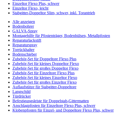
Einzeltor Flexo Plus, schwer
Einzeltor Flexo, leicht
Stabgitter-Doppeltor Slim, schwer, inkl. Torantrieb
Alle anzeigen
Bodenbohrer
GALVA-Spray
Montagehilfe für Pfostenträger, Bodenhülsen, Metallpfosten
Reparaturlackstift
Reparaturspray
Torrückhalter
Bodenschieber
Zubehör-Set für Doppeltore Flexo Plus
Zubehör-Set für kleines Doppeltor Flexo
Zubehör-Set für großes Doppeltor Flexo
Zubehör-Set für Einzeltore Flexo Plus
Zubehör-Set für kleines Einzeltor Flexo
Zubehör-Set für großes Einzeltor Flexo
Auflaufstütze für Stabgitter-Doppeltore
Langschild
Türdrücker
Befestigungsleiste für Doppelstab-Gittermatten
Anschlagpfosten für Einzeltore Flexo Plus, schwer
Klobenpfosten für Einzel- und Doppeltore Flexo Plus, schwer