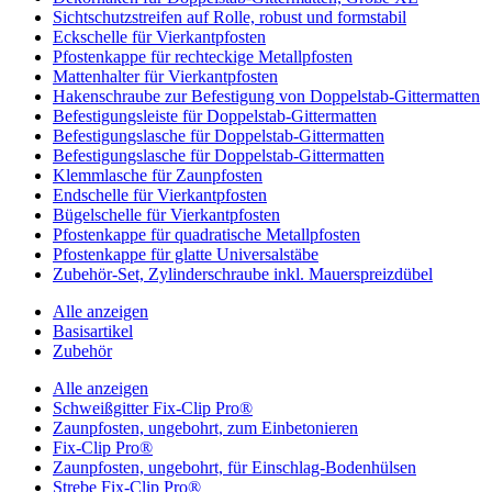
Sichtschutzstreifen auf Rolle, robust und formstabil
Eckschelle für Vierkantpfosten
Pfostenkappe für rechteckige Metallpfosten
Mattenhalter für Vierkantpfosten
Hakenschraube zur Befestigung von Doppelstab-Gittermatten
Befestigungsleiste für Doppelstab-Gittermatten
Befestigungslasche für Doppelstab-Gittermatten
Befestigungslasche für Doppelstab-Gittermatten
Klemmlasche für Zaunpfosten
Endschelle für Vierkantpfosten
Bügelschelle für Vierkantpfosten
Pfostenkappe für quadratische Metallpfosten
Pfostenkappe für glatte Universalstäbe
Zubehör-Set, Zylinderschraube inkl. Mauerspreizdübel
Alle anzeigen
Basisartikel
Zubehör
Alle anzeigen
Schweißgitter Fix-Clip Pro®
Zaunpfosten, ungebohrt, zum Einbetonieren
Fix-Clip Pro®
Zaunpfosten, ungebohrt, für Einschlag-Bodenhülsen
Strebe Fix-Clip Pro®