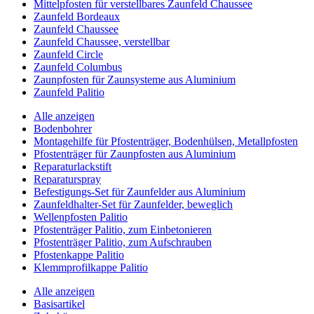
Mittelpfosten für verstellbares Zaunfeld Chaussee
Zaunfeld Bordeaux
Zaunfeld Chaussee
Zaunfeld Chaussee, verstellbar
Zaunfeld Circle
Zaunfeld Columbus
Zaunpfosten für Zaunsysteme aus Aluminium
Zaunfeld Palitio
Alle anzeigen
Bodenbohrer
Montagehilfe für Pfostenträger, Bodenhülsen, Metallpfosten
Pfostenträger für Zaunpfosten aus Aluminium
Reparaturlackstift
Reparaturspray
Befestigungs-Set für Zaunfelder aus Aluminium
Zaunfeldhalter-Set für Zaunfelder, beweglich
Wellenpfosten Palitio
Pfostenträger Palitio, zum Einbetonieren
Pfostenträger Palitio, zum Aufschrauben
Pfostenkappe Palitio
Klemmprofilkappe Palitio
Alle anzeigen
Basisartikel