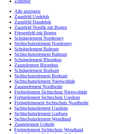
Zubehör
Alle anzeigen
Zaunfeld Undeloh
Zaunfeld Handeloh
Zaunfeld Nordik mit Bogen
Friesenfeld mit Bogen
Schrägelement Norderney
Sichtschutzelement Norderney
Schrägelement Baltrum
Sichtschutzelement Baltrum
Schrägelement Rhombus
Zaunelement Rhombus
Schrägelement Borkum
Sichtschutzelement Borkum
Sichtschutzelement Nienwohlde
Zaunnelement Nordheide
Fertigelement Sichtschutz Nienwohlde
Fertigelement Sichtschutz Usedom
Fertigelemenent Sichtschutz Nordheide
Sichtschutzelement Usedom
Sichtschutzelement Garbsen
Sichtschutzelement Wendland
Zaunelement Göhrde
Fertigelement Sichtschutz Wendland