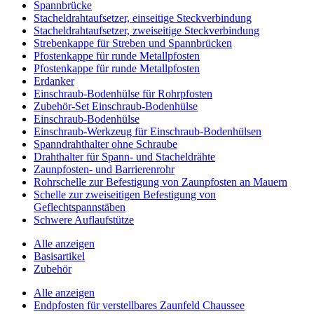
Spannbrücke
Stacheldrahtaufsetzer, einseitige Steckverbindung
Stacheldrahtaufsetzer, zweiseitige Steckverbindung
Strebenkappe für Streben und Spannbrücken
Pfostenkappe für runde Metallpfosten
Pfostenkappe für runde Metallpfosten
Erdanker
Einschraub-Bodenhülse für Rohrpfosten
Zubehör-Set Einschraub-Bodenhülse
Einschraub-Bodenhülse
Einschraub-Werkzeug für Einschraub-Bodenhülsen
Spanndrahthalter ohne Schraube
Drahthalter für Spann- und Stacheldrähte
Zaunpfosten- und Barrierenrohr
Rohrschelle zur Befestigung von Zaunpfosten an Mauern
Schelle zur zweiseitigen Befestigung von
Geflechtspannstäben
Schwere Auflaufstütze
Alle anzeigen
Basisartikel
Zubehör
Alle anzeigen
Endpfosten für verstellbares Zaunfeld Chaussee