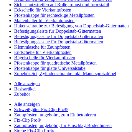
Sichtschutzstreifen auf Rolle, robust und formstabil
Eckschelle für Vierkantpfosten
Pfostenkappe für rechteckige Metallpfosten
Mattenhalter für Vierkantpfosten
Hakenschraube zur Befestigung von Doppelstab-Gittermatten
Befestigungsleiste für Doppelstab-Gittermatten
Befestigungslasche für Doppelstab-Gittermatten
Befestigungslasche für Doppelstab-Gittermatten
Klemmlasche für Zaunpfosten
Endschelle für Vierkantpfosten
Bügelschelle für Vierkantpfosten
Pfostenkappe für quadratische Metallpfosten
Pfostenkappe für glatte Universalstäbe
Zubehör-Set, Zylinderschraube inkl. Mauerspreizdübel
Alle anzeigen
Basisartikel
Zubehör
Alle anzeigen
Schweißgitter Fix-Clip Pro®
Zaunpfosten, ungebohrt, zum Einbetonieren
Fix-Clip Pro®
Zaunpfosten, ungebohrt, für Einschlag-Bodenhülsen
Strebe Fix-Clip Pro®