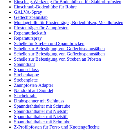
Einschlag-Werkzeug für Bodenhülsen für Stahlrohrpfosten
Einschraub-Bodenhülse für Rohre
GALVA-Spray
Geflechtspannstab
Montagehilfe für Pfostenträger, Bodenhülsen, Metallpfosten
Pfostenträger für Zaunpfosten
Reparaturlackstift
Reparaturspray
Schelle für Streben und Spannbrücken
Schelle zur Befestigung von Geflechtspannstäben
Schelle zur Befestigung von Geflechtspannstäben
Schelle zur Befestigung von Streben an Pfosten
Spanndraht
Spannschloss
Strebenkappe
Strebenplatte
Zaunpfosten-Adapter
Nähdraht auf Spindel
Stacheldraht
Drahtspanner mit Stahlnuss
Spanndrahthalter mit Schraube
Spanndrahthalter mit Nietstift
Spanndrahthalter mit Nietstift
Spanndrahthalter mit Schraube
Z-Profilpfosten für Forst- und Knotengeflechte