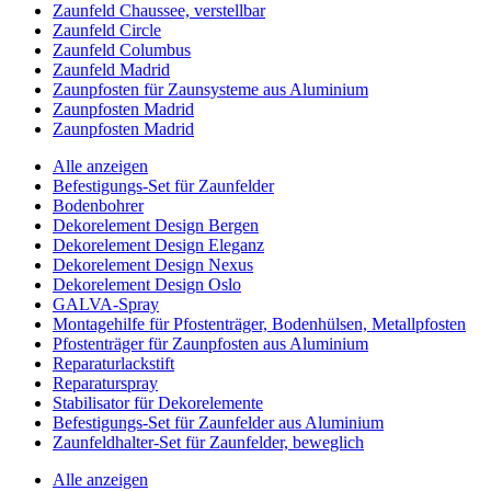
Zaunfeld Chaussee, verstellbar
Zaunfeld Circle
Zaunfeld Columbus
Zaunfeld Madrid
Zaunpfosten für Zaunsysteme aus Aluminium
Zaunpfosten Madrid
Zaunpfosten Madrid
Alle anzeigen
Befestigungs-Set für Zaunfelder
Bodenbohrer
Dekorelement Design Bergen
Dekorelement Design Eleganz
Dekorelement Design Nexus
Dekorelement Design Oslo
GALVA-Spray
Montagehilfe für Pfostenträger, Bodenhülsen, Metallpfosten
Pfostenträger für Zaunpfosten aus Aluminium
Reparaturlackstift
Reparaturspray
Stabilisator für Dekorelemente
Befestigungs-Set für Zaunfelder aus Aluminium
Zaunfeldhalter-Set für Zaunfelder, beweglich
Alle anzeigen