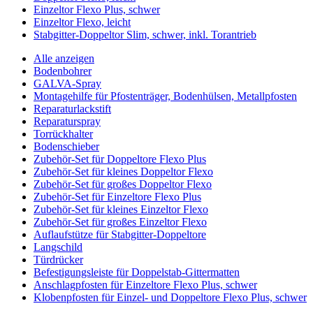
Einzeltor Flexo Plus, schwer
Einzeltor Flexo, leicht
Stabgitter-Doppeltor Slim, schwer, inkl. Torantrieb
Alle anzeigen
Bodenbohrer
GALVA-Spray
Montagehilfe für Pfostenträger, Bodenhülsen, Metallpfosten
Reparaturlackstift
Reparaturspray
Torrückhalter
Bodenschieber
Zubehör-Set für Doppeltore Flexo Plus
Zubehör-Set für kleines Doppeltor Flexo
Zubehör-Set für großes Doppeltor Flexo
Zubehör-Set für Einzeltore Flexo Plus
Zubehör-Set für kleines Einzeltor Flexo
Zubehör-Set für großes Einzeltor Flexo
Auflaufstütze für Stabgitter-Doppeltore
Langschild
Türdrücker
Befestigungsleiste für Doppelstab-Gittermatten
Anschlagpfosten für Einzeltore Flexo Plus, schwer
Klobenpfosten für Einzel- und Doppeltore Flexo Plus, schwer