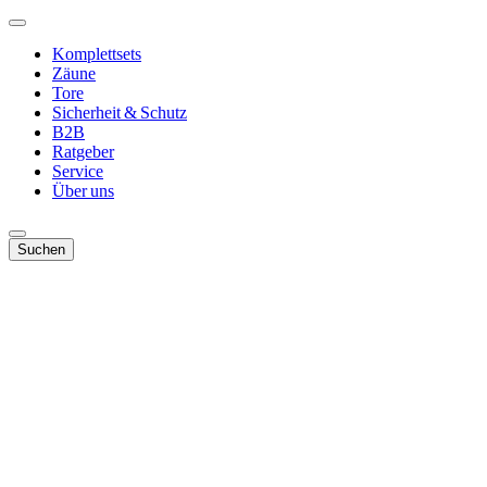
Komplettsets
Zäune
Tore
Sicherheit & Schutz
B2B
Ratgeber
Service
Über uns
Suchen