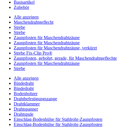
Basisartikel
Zubehör
Alle anzeigen
Maschendrahtgeflecht
Strebe
Strebe
Zaunpfosten für Maschendrahtzäune
Zaunpfosten für Maschendrahtzäune
Zaunpfosten für Maschendrahtzäune, verkürzt
Strebe Fix-Clip Pro®
Zaunpfosten, gebohrt, gerade, für Maschendrahtgeflechte
Zaunpfosten für Maschendrahtzäune
Strebe
Alle anzeigen
Bindedraht
Bindedraht
Bodenbohrer
Drahtbefestigungszange
Drahtklammer
Drahtspanner
Drahtspule
Einschlag-Bodenhülse für Stahlrohr-Zaunpfosten
Einschlag-Bodenhülse für Stahlrohr-Zaunpfosten