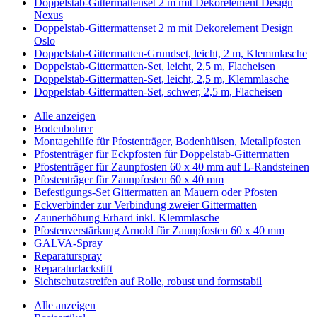
Doppelstab-Gittermattenset 2 m mit Dekorelement Design
Nexus
Doppelstab-Gittermattenset 2 m mit Dekorelement Design
Oslo
Doppelstab-Gittermatten-Grundset, leicht, 2 m, Klemmlasche
Doppelstab-Gittermatten-Set, leicht, 2,5 m, Flacheisen
Doppelstab-Gittermatten-Set, leicht, 2,5 m, Klemmlasche
Doppelstab-Gittermatten-Set, schwer, 2,5 m, Flacheisen
Alle anzeigen
Bodenbohrer
Montagehilfe für Pfostenträger, Bodenhülsen, Metallpfosten
Pfostenträger für Eckpfosten für Doppelstab-Gittermatten
Pfostenträger für Zaunpfosten 60 x 40 mm auf L-Randsteinen
Pfostenträger für Zaunpfosten 60 x 40 mm
Befestigungs-Set Gittermatten an Mauern oder Pfosten
Eckverbinder zur Verbindung zweier Gittermatten
Zaunerhöhung Erhard inkl. Klemmlasche
Pfostenverstärkung Arnold für Zaunpfosten 60 x 40 mm
GALVA-Spray
Reparaturspray
Reparaturlackstift
Sichtschutzstreifen auf Rolle, robust und formstabil
Alle anzeigen