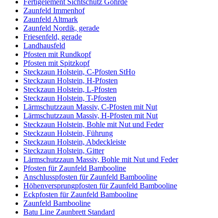
Fertigelement Sichtschutz Göhrde
Zaunfeld Immenhof
Zaunfeld Altmark
Zaunfeld Nordik, gerade
Friesenfeld, gerade
Landhausfeld
Pfosten mit Rundkopf
Pfosten mit Spitzkopf
Steckzaun Holstein, C-Pfosten StHo
Steckzaun Holstein, H-Pfosten
Steckzaun Holstein, L-Pfosten
Steckzaun Holstein, T-Pfosten
Lärmschutzzaun Massiv, C-Pfosten mit Nut
Lärmschutzzaun Massiv, H-Pfosten mit Nut
Steckzaun Holstein, Bohle mit Nut und Feder
Steckzaun Holstein, Führung
Steckzaun Holstein, Abdeckleiste
Steckzaun Holstein, Gitter
Lärmschutzzaun Massiv, Bohle mit Nut und Feder
Pfosten für Zaunfeld Bambooline
Anschlusspfosten für Zaunfeld Bambooline
Höhenversprungpfosten für Zaunfeld Bambooline
Eckpfosten für Zaunfeld Bambooline
Zaunfeld Bambooline
Batu Line Zaunbrett Standard