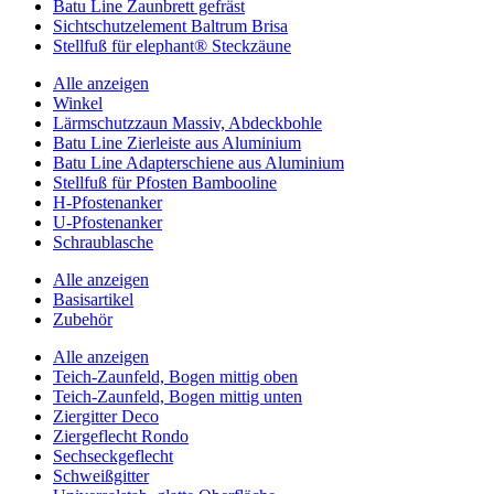
Batu Line Zaunbrett gefräst
Sichtschutzelement Baltrum Brisa
Stellfuß für elephant® Steckzäune
Alle anzeigen
Winkel
Lärmschutzzaun Massiv, Abdeckbohle
Batu Line Zierleiste aus Aluminium
Batu Line Adapterschiene aus Aluminium
Stellfuß für Pfosten Bambooline
H-Pfostenanker
U-Pfostenanker
Schraublasche
Alle anzeigen
Basisartikel
Zubehör
Alle anzeigen
Teich-Zaunfeld, Bogen mittig oben
Teich-Zaunfeld, Bogen mittig unten
Ziergitter Deco
Ziergeflecht Rondo
Sechseckgeflecht
Schweißgitter