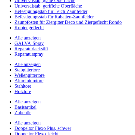
Universalstab, glatte Oberfläche
Universalstab, geriffelte Oberfläche
Befestigungsstab für Teich-Zaunfelder
Befestigungsstab für Rabatten-Zaunfelder
Zaunpfosten für Ziergitter Deco und Ziergeflecht Rondo
Knotengeflecht
Alle anzeigen
GALVA-Spray
Reparaturlackstift
Reparaturspray
Alle anzeigen
Stabgittertore
Wellengittertore
Aluminiumtore
Stahltore
Holztore
Alle anzeigen
Basisartikel
Zubehör
Alle anzeigen
Doppeltor Flexo Plus, schwer
Doppeltor Flexo, leicht