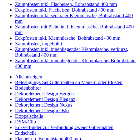
Zaunpfosten inkl. Flacheisen, Bohrabstand 400 mm
Eckpfosten inkl. Flacheisen, Bohrabstand 400 mm
Zaunpfosten inkl. separater Klemmlasche, Bohrabstand 400
mm
Zaunpfosten mit Platte inkl. Klemmlasche, Bohrabstand 400
mm
Eckpfosten inkl. Klemmlasche, Bohrabstand 400 mm
Zaunpfosten, ungebohrt
Zaunpfosten inkl. innenliegender Klemmlasche, verkürzt,
Bohrabstand 400 mm
Zaunpfosten inkl. innenliegender Klemmlasche, Bohrabstand
400 mm
Alle anzeigen
Befestigungs-Set Gittermatten an Mauern oder Pfosten
Bodenbohrer
Dekorelement Design Bergen
Dekorelement Design Eleganz
Dekorelement Design Nexus
Dekorelement Design Oslo
Doppelschelle
DSM-Clip
Eckverbinder zur Verbindung zweier Gittermatten
Endschelle
Flacheisen, Bohrabstand 400 mm