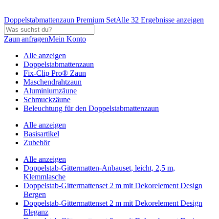
Doppelstabmattenzaun Premium Set
Alle 32 Ergebnisse anzeigen
Zaun anfragen
Mein Konto
Alle anzeigen
Doppelstabmattenzaun
Fix-Clip Pro® Zaun
Maschendrahtzaun
Aluminiumzäune
Schmuckzäune
Beleuchtung für den Doppelstabmattenzaun
Alle anzeigen
Basisartikel
Zubehör
Alle anzeigen
Doppelstab-Gittermatten-Anbauset, leicht, 2,5 m,
Klemmlasche
Doppelstab-Gittermattenset 2 m mit Dekorelement Design
Bergen
Doppelstab-Gittermattenset 2 m mit Dekorelement Design
Eleganz