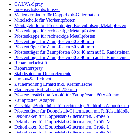
GALVA-Spray
Innensechskantschlüssel
Mattenverbinder für Doppelstab-Gittermatten
Mittelschelle für Vierkantpfosten
Montagehilfe für Pfostenträger, Bodenhülsen, Metallpfosten
Pfostenkappe für rechteckige Metallpfosten
Pfostenkappe für rechteckige Metallpfosten
Pfostenträger für Zaunpfosten 60 x 40 mm
Pfostenträger für Zaunpfosten 60 x 40 mm
Pfostenträger für Zaunpfosten 60 x 40 mm auf L-Randsteinen
Pfostenträger für Zaunpfosten 60 x 40 mm auf L-Randsteinen
Reparaturlackstift
Reparaturspray
Stabilisator für Dekorelemente
Umbau-Set Eckbert
Zaunerhöhung Erhard inkl. Klemmlasche
Flacheisen, Bohrabstand 200 mm
Pfostenverstärkung Arnold für Zaunpfosten 60 x 40 mm
Zaunpfosten-Adapter
Einschlag-Bodenhülse für rechteckige Stahlrohr-Zaunpfosten
Pfostenträger für Doppelstab-Gittermatten mit Riffelstahldolle
Dekorhaken für Doppelstab-Gittermatten, Größe S
Dekorhaken für Doppelstab-Gittermatten, Größe M
Dekorhaken für Doppelstab-Gittermatten, Größe L
Dekorhaken für Doppelstab-Gittermatten, Größe XL