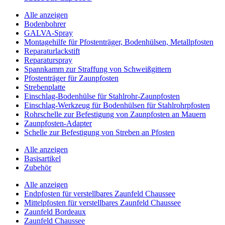
Alle anzeigen
Bodenbohrer
GALVA-Spray
Montagehilfe für Pfostenträger, Bodenhülsen, Metallpfosten
Reparaturlackstift
Reparaturspray
Spannkamm zur Straffung von Schweißgittern
Pfostenträger für Zaunpfosten
Strebenplatte
Einschlag-Bodenhülse für Stahlrohr-Zaunpfosten
Einschlag-Werkzeug für Bodenhülsen für Stahlrohrpfosten
Rohrschelle zur Befestigung von Zaunpfosten an Mauern
Zaunpfosten-Adapter
Schelle zur Befestigung von Streben an Pfosten
Alle anzeigen
Basisartikel
Zubehör
Alle anzeigen
Endpfosten für verstellbares Zaunfeld Chaussee
Mittelpfosten für verstellbares Zaunfeld Chaussee
Zaunfeld Bordeaux
Zaunfeld Chaussee