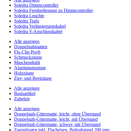
Soledra Dimmcontroller
Soledra Fernbedienung zu Dimmcontroller
Soledra Leuchte
Soledra Trafo
Soledra Verlängerungskabel
Soledra Y-Anschlusskabel
Alle anzeigen
Doppelstabmatten
Fix-Clip Pro®
Schmuckzäune
Maschendraht
Aluminiumzäune
Holzzäune
Zier- und Beetzäune
Alle anzeigen
Basisartikel
Zubehör
Alle anzeigen
Doppelstab-Gittermatte, leicht, ohne Überstand
Doppelstab-Gittermatte, leicht, mit Überstand
Doppelstab-Gittermatte, schwer, mit Überstand
Zaunpfosten inkl. Flacheisen, Bohrabstand 200 mm