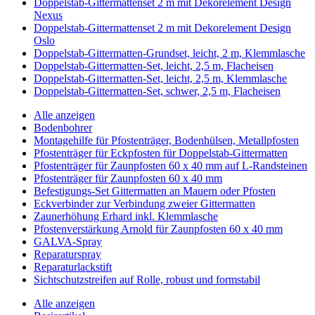
Doppelstab-Gittermattenset 2 m mit Dekorelement Design
Nexus
Doppelstab-Gittermattenset 2 m mit Dekorelement Design
Oslo
Doppelstab-Gittermatten-Grundset, leicht, 2 m, Klemmlasche
Doppelstab-Gittermatten-Set, leicht, 2,5 m, Flacheisen
Doppelstab-Gittermatten-Set, leicht, 2,5 m, Klemmlasche
Doppelstab-Gittermatten-Set, schwer, 2,5 m, Flacheisen
Alle anzeigen
Bodenbohrer
Montagehilfe für Pfostenträger, Bodenhülsen, Metallpfosten
Pfostenträger für Eckpfosten für Doppelstab-Gittermatten
Pfostenträger für Zaunpfosten 60 x 40 mm auf L-Randsteinen
Pfostenträger für Zaunpfosten 60 x 40 mm
Befestigungs-Set Gittermatten an Mauern oder Pfosten
Eckverbinder zur Verbindung zweier Gittermatten
Zaunerhöhung Erhard inkl. Klemmlasche
Pfostenverstärkung Arnold für Zaunpfosten 60 x 40 mm
GALVA-Spray
Reparaturspray
Reparaturlackstift
Sichtschutzstreifen auf Rolle, robust und formstabil
Alle anzeigen