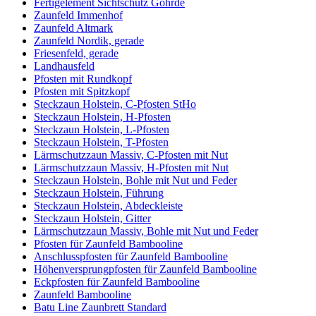
Fertigelement Sichtschutz Göhrde
Zaunfeld Immenhof
Zaunfeld Altmark
Zaunfeld Nordik, gerade
Friesenfeld, gerade
Landhausfeld
Pfosten mit Rundkopf
Pfosten mit Spitzkopf
Steckzaun Holstein, C-Pfosten StHo
Steckzaun Holstein, H-Pfosten
Steckzaun Holstein, L-Pfosten
Steckzaun Holstein, T-Pfosten
Lärmschutzzaun Massiv, C-Pfosten mit Nut
Lärmschutzzaun Massiv, H-Pfosten mit Nut
Steckzaun Holstein, Bohle mit Nut und Feder
Steckzaun Holstein, Führung
Steckzaun Holstein, Abdeckleiste
Steckzaun Holstein, Gitter
Lärmschutzzaun Massiv, Bohle mit Nut und Feder
Pfosten für Zaunfeld Bambooline
Anschlusspfosten für Zaunfeld Bambooline
Höhenversprungpfosten für Zaunfeld Bambooline
Eckpfosten für Zaunfeld Bambooline
Zaunfeld Bambooline
Batu Line Zaunbrett Standard