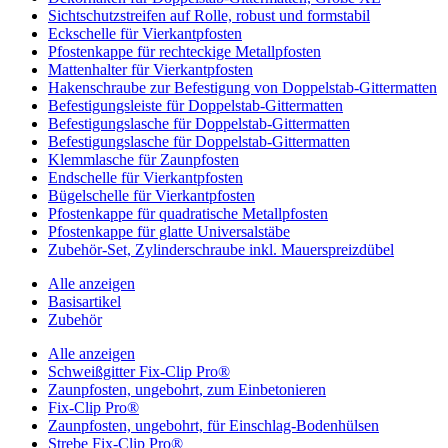
Sichtschutzstreifen auf Rolle, robust und formstabil
Eckschelle für Vierkantpfosten
Pfostenkappe für rechteckige Metallpfosten
Mattenhalter für Vierkantpfosten
Hakenschraube zur Befestigung von Doppelstab-Gittermatten
Befestigungsleiste für Doppelstab-Gittermatten
Befestigungslasche für Doppelstab-Gittermatten
Befestigungslasche für Doppelstab-Gittermatten
Klemmlasche für Zaunpfosten
Endschelle für Vierkantpfosten
Bügelschelle für Vierkantpfosten
Pfostenkappe für quadratische Metallpfosten
Pfostenkappe für glatte Universalstäbe
Zubehör-Set, Zylinderschraube inkl. Mauerspreizdübel
Alle anzeigen
Basisartikel
Zubehör
Alle anzeigen
Schweißgitter Fix-Clip Pro®
Zaunpfosten, ungebohrt, zum Einbetonieren
Fix-Clip Pro®
Zaunpfosten, ungebohrt, für Einschlag-Bodenhülsen
Strebe Fix-Clip Pro®