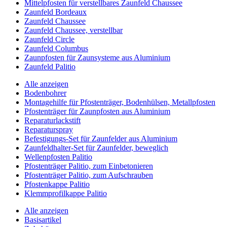
Mittelpfosten für verstellbares Zaunfeld Chaussee
Zaunfeld Bordeaux
Zaunfeld Chaussee
Zaunfeld Chaussee, verstellbar
Zaunfeld Circle
Zaunfeld Columbus
Zaunpfosten für Zaunsysteme aus Aluminium
Zaunfeld Palitio
Alle anzeigen
Bodenbohrer
Montagehilfe für Pfostenträger, Bodenhülsen, Metallpfosten
Pfostenträger für Zaunpfosten aus Aluminium
Reparaturlackstift
Reparaturspray
Befestigungs-Set für Zaunfelder aus Aluminium
Zaunfeldhalter-Set für Zaunfelder, beweglich
Wellenpfosten Palitio
Pfostenträger Palitio, zum Einbetonieren
Pfostenträger Palitio, zum Aufschrauben
Pfostenkappe Palitio
Klemmprofilkappe Palitio
Alle anzeigen
Basisartikel