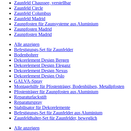
Zaunfeld Chaussee, verstellbar
Zaunfeld Circle
Zaunfeld Columbus
Zaunfeld Madrid
Zaunpfosten für Zaunsysteme aus Aluminium
Zaunpfosten Madrid
Zaunpfosten Madrid
Alle anzeigen
Befestigungs-Set für Zaunfelder
Bodenbohrer
Dekorelement Design Bergen
Dekorelement Design Eleganz
Dekorelement Design Nexus
Dekorelement Design Oslo
GALVA-Spray
Montagehilfe für Pfostenträger, Bodenhülsen, Metallpfosten
Pfostenträger für Zaunpfosten aus Aluminium
Reparaturlackstift
Reparaturspray
Stabilisator für Dekorelemente
Befestigungs-Set für Zaunfelder aus Aluminium
Zaunfeldhalter-Set für Zaunfelder, beweglich
Alle anzeigen