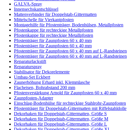
GALVA-Spray
Innensechskantschlüssel
Mattenverbinder für Doppelstab-Gittermatten
Mittelschelle für Vierkantpfosten
Montagehilfe für Pfostenträger, Bodenhülsen, Metallpfosten
Pfostenkappe für rechteckige Metallpfosten
Pfostenkappe für rechteckige Metallpfosten
Pfostenträger für Zaunpfosten 60 x 40 mm
Pfostenträger für Zaunpfosten 60 x 40 mm
Pfostenträger für Zaunpfosten 60 x 40 mm auf L-Randsteinen
Pfostenträger für Zaunpfosten 60 x 40 mm auf L-Randsteinen
Reparaturlackstift
Reparaturspray
Stabilisator für Dekorelemente
Umbau-Set Eckbert
Zaunerhöhung Erhard inkl. Klemmlasche
Flacheisen, Bohrabstand 200 mm
Pfostenverstärkung Arnold für Zaunpfosten 60 x 40 mm
Zaunpfosten-Adapter
Einschlag-Bodenhülse für rechteckige Stahlrohr-Zaunpfosten
Pfostenträger für Doppelstab-Gittermatten mit Riffelstahldolle
Dekorhaken für Doppelstab-Gittermatten, Größe S
Dekorhaken für Doppelstab-Gittermatten, Größe M
Dekorhaken für Doppelstab-Gittermatten, Größe L
Dekorhaken für Doppelstab-Gittermatten, Größe XL