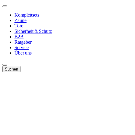
Komplettsets
Zäune
Tore
Sicherheit & Schutz
B2B
Ratgeber
Service
Über uns
Suchen