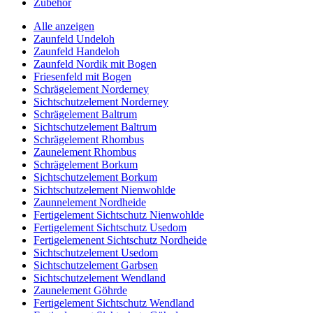
Zubehör
Alle anzeigen
Zaunfeld Undeloh
Zaunfeld Handeloh
Zaunfeld Nordik mit Bogen
Friesenfeld mit Bogen
Schrägelement Norderney
Sichtschutzelement Norderney
Schrägelement Baltrum
Sichtschutzelement Baltrum
Schrägelement Rhombus
Zaunelement Rhombus
Schrägelement Borkum
Sichtschutzelement Borkum
Sichtschutzelement Nienwohlde
Zaunnelement Nordheide
Fertigelement Sichtschutz Nienwohlde
Fertigelement Sichtschutz Usedom
Fertigelemenent Sichtschutz Nordheide
Sichtschutzelement Usedom
Sichtschutzelement Garbsen
Sichtschutzelement Wendland
Zaunelement Göhrde
Fertigelement Sichtschutz Wendland