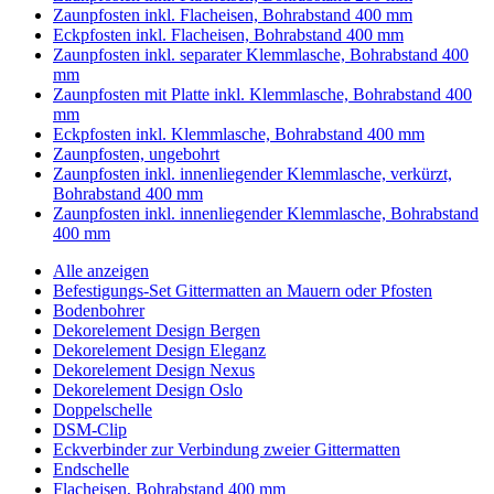
Zaunpfosten inkl. Flacheisen, Bohrabstand 400 mm
Eckpfosten inkl. Flacheisen, Bohrabstand 400 mm
Zaunpfosten inkl. separater Klemmlasche, Bohrabstand 400
mm
Zaunpfosten mit Platte inkl. Klemmlasche, Bohrabstand 400
mm
Eckpfosten inkl. Klemmlasche, Bohrabstand 400 mm
Zaunpfosten, ungebohrt
Zaunpfosten inkl. innenliegender Klemmlasche, verkürzt,
Bohrabstand 400 mm
Zaunpfosten inkl. innenliegender Klemmlasche, Bohrabstand
400 mm
Alle anzeigen
Befestigungs-Set Gittermatten an Mauern oder Pfosten
Bodenbohrer
Dekorelement Design Bergen
Dekorelement Design Eleganz
Dekorelement Design Nexus
Dekorelement Design Oslo
Doppelschelle
DSM-Clip
Eckverbinder zur Verbindung zweier Gittermatten
Endschelle
Flacheisen, Bohrabstand 400 mm