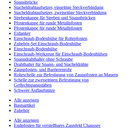
Spannbrücke
Stacheldrahtaufsetzer, einseitige Steckverbindung
Stacheldrahtaufsetzer, zweiseitige Steckverbindung
Strebenkappe für Streben und Spannbrücken
Pfostenkappe für runde Metallpfosten
Pfostenkappe für runde Metallpfosten
Erdanker
Einschraub-Bodenhülse für Rohrpfosten
Zubehör-Set Einschraub-Bodenhülse
Einschraub-Bodenhülse
Einschraub-Werkzeug für Einschraub-Bodenhülsen
Spanndrahthalter ohne Schraube
Drahthalter für Spann- und Stacheldrähte
Zaunpfosten- und Barrierenrohr
Rohrschelle zur Befestigung von Zaunpfosten an Mauern
Schelle zur zweiseitigen Befestigung von
Geflechtspannstäben
Schwere Auflaufstütze
Alle anzeigen
Basisartikel
Zubehör
Alle anzeigen
Endpfosten für verstellbares Zaunfeld Chaussee