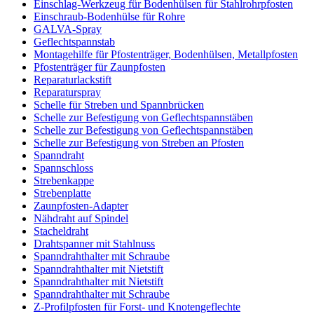
Einschlag-Werkzeug für Bodenhülsen für Stahlrohrpfosten
Einschraub-Bodenhülse für Rohre
GALVA-Spray
Geflechtspannstab
Montagehilfe für Pfostenträger, Bodenhülsen, Metallpfosten
Pfostenträger für Zaunpfosten
Reparaturlackstift
Reparaturspray
Schelle für Streben und Spannbrücken
Schelle zur Befestigung von Geflechtspannstäben
Schelle zur Befestigung von Geflechtspannstäben
Schelle zur Befestigung von Streben an Pfosten
Spanndraht
Spannschloss
Strebenkappe
Strebenplatte
Zaunpfosten-Adapter
Nähdraht auf Spindel
Stacheldraht
Drahtspanner mit Stahlnuss
Spanndrahthalter mit Schraube
Spanndrahthalter mit Nietstift
Spanndrahthalter mit Nietstift
Spanndrahthalter mit Schraube
Z-Profilpfosten für Forst- und Knotengeflechte