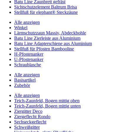
Batu Line Zaunbrett gefräst
Sichtschutzelement Baltrum Brisa
Stellfuß für elephant® Steckzäune
Alle anzeigen
Winkel
Lärmschutzzaun Massiv, Abdeckbohle
Batu Line Zierleiste aus Aluminium
Batu Line Adapterschiene aus Aluminium
Stellfuß für Pfosten Bambooline
H-Pfostenanker
U-Pfostenanker
Schraublasche
Alle anzeigen
Basisartikel
Zubehör
Alle anzeigen
Teich-Zaunfeld, Bogen mittig oben
Teich-Zaunfeld, Bogen mittig unten
Ziergitter Deco
Ziergeflecht Rondo
Sechseckgeflecht
Schweißgitter