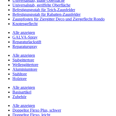
Universalstab, glatte Oberfläche
Universalstab, geriffelte Oberfläche
Befestigungsstab für Teich-Zaunfelder
Befestigungsstab für Rabatten-Zaunfelder
Zaunpfosten für Ziergitter Deco und Ziergeflecht Rondo
Knotengeflecht
Alle anzeigen
GALVA-Spray
Reparaturlackstift
Reparaturspray
Alle anzeigen
Stabgittertore
Wellengittertore
Aluminiumtore
Stahltore
Holztore
Alle anzeigen
Basisartikel
Zubehör
Alle anzeigen
Doppeltor Flexo Plus, schwer
Doppeltor Flexo, leicht