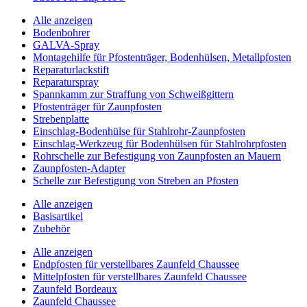
Alle anzeigen
Bodenbohrer
GALVA-Spray
Montagehilfe für Pfostenträger, Bodenhülsen, Metallpfosten
Reparaturlackstift
Reparaturspray
Spannkamm zur Straffung von Schweißgittern
Pfostenträger für Zaunpfosten
Strebenplatte
Einschlag-Bodenhülse für Stahlrohr-Zaunpfosten
Einschlag-Werkzeug für Bodenhülsen für Stahlrohrpfosten
Rohrschelle zur Befestigung von Zaunpfosten an Mauern
Zaunpfosten-Adapter
Schelle zur Befestigung von Streben an Pfosten
Alle anzeigen
Basisartikel
Zubehör
Alle anzeigen
Endpfosten für verstellbares Zaunfeld Chaussee
Mittelpfosten für verstellbares Zaunfeld Chaussee
Zaunfeld Bordeaux
Zaunfeld Chaussee