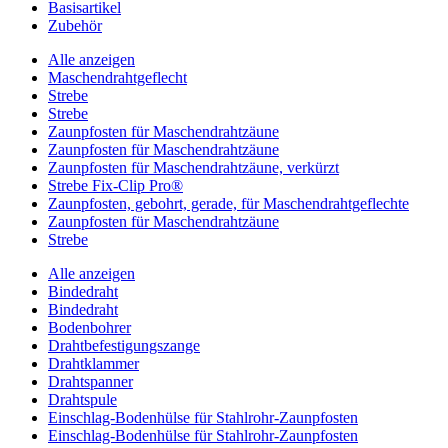
Basisartikel
Zubehör
Alle anzeigen
Maschendrahtgeflecht
Strebe
Strebe
Zaunpfosten für Maschendrahtzäune
Zaunpfosten für Maschendrahtzäune
Zaunpfosten für Maschendrahtzäune, verkürzt
Strebe Fix-Clip Pro®
Zaunpfosten, gebohrt, gerade, für Maschendrahtgeflechte
Zaunpfosten für Maschendrahtzäune
Strebe
Alle anzeigen
Bindedraht
Bindedraht
Bodenbohrer
Drahtbefestigungszange
Drahtklammer
Drahtspanner
Drahtspule
Einschlag-Bodenhülse für Stahlrohr-Zaunpfosten
Einschlag-Bodenhülse für Stahlrohr-Zaunpfosten