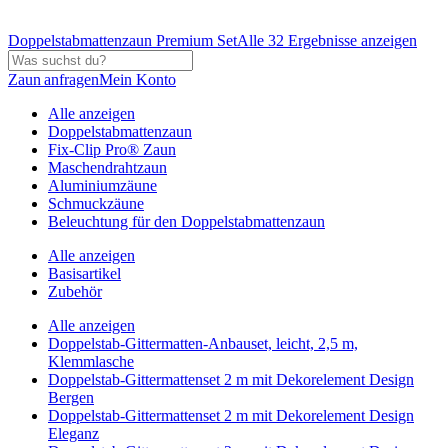
Doppelstabmattenzaun Premium Set
Alle 32 Ergebnisse anzeigen
Zaun anfragen
Mein Konto
Alle anzeigen
Doppelstabmattenzaun
Fix-Clip Pro® Zaun
Maschendrahtzaun
Aluminiumzäune
Schmuckzäune
Beleuchtung für den Doppelstabmattenzaun
Alle anzeigen
Basisartikel
Zubehör
Alle anzeigen
Doppelstab-Gittermatten-Anbauset, leicht, 2,5 m,
Klemmlasche
Doppelstab-Gittermattenset 2 m mit Dekorelement Design
Bergen
Doppelstab-Gittermattenset 2 m mit Dekorelement Design
Eleganz