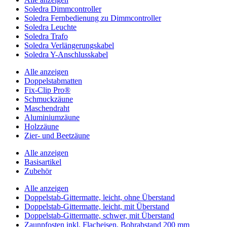
Soledra Dimmcontroller
Soledra Fernbedienung zu Dimmcontroller
Soledra Leuchte
Soledra Trafo
Soledra Verlängerungskabel
Soledra Y-Anschlusskabel
Alle anzeigen
Doppelstabmatten
Fix-Clip Pro®
Schmuckzäune
Maschendraht
Aluminiumzäune
Holzzäune
Zier- und Beetzäune
Alle anzeigen
Basisartikel
Zubehör
Alle anzeigen
Doppelstab-Gittermatte, leicht, ohne Überstand
Doppelstab-Gittermatte, leicht, mit Überstand
Doppelstab-Gittermatte, schwer, mit Überstand
Zaunpfosten inkl. Flacheisen, Bohrabstand 200 mm