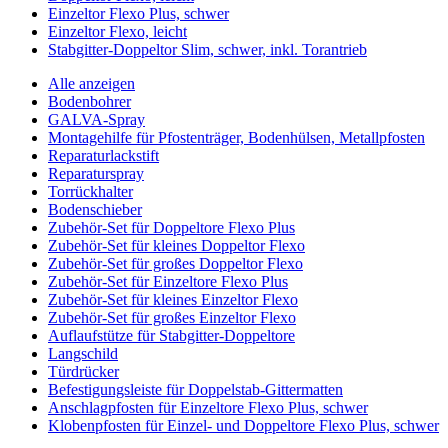
Einzeltor Flexo Plus, schwer
Einzeltor Flexo, leicht
Stabgitter-Doppeltor Slim, schwer, inkl. Torantrieb
Alle anzeigen
Bodenbohrer
GALVA-Spray
Montagehilfe für Pfostenträger, Bodenhülsen, Metallpfosten
Reparaturlackstift
Reparaturspray
Torrückhalter
Bodenschieber
Zubehör-Set für Doppeltore Flexo Plus
Zubehör-Set für kleines Doppeltor Flexo
Zubehör-Set für großes Doppeltor Flexo
Zubehör-Set für Einzeltore Flexo Plus
Zubehör-Set für kleines Einzeltor Flexo
Zubehör-Set für großes Einzeltor Flexo
Auflaufstütze für Stabgitter-Doppeltore
Langschild
Türdrücker
Befestigungsleiste für Doppelstab-Gittermatten
Anschlagpfosten für Einzeltore Flexo Plus, schwer
Klobenpfosten für Einzel- und Doppeltore Flexo Plus, schwer