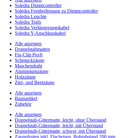
Soledra Dimmcontroller
Soledra Fernbedienung zu Dimmcontroller
Soledra Leuchte
Soledra Trafo
Soledra Verlängerungskabel
Soledra Y-Anschlusskabel
Alle anzeigen
Doppelstabmatten
Fix-Clip Pro®
Schmuckzäune
Maschendraht
Aluminiumzäune
Holzzäune
Zier- und Beetzäune
Alle anzeigen
Basisartikel
Zubehör
Alle anzeigen
Doppelstab-Gittermatte, leicht, ohne Überstand
Doppelstab-Gittermatte, leicht, mit Überstand
Doppelstab-Gittermatte, schwer, mit Überstand
Zaunpfosten inkl. Flacheisen, Bohrabstand 200 mm