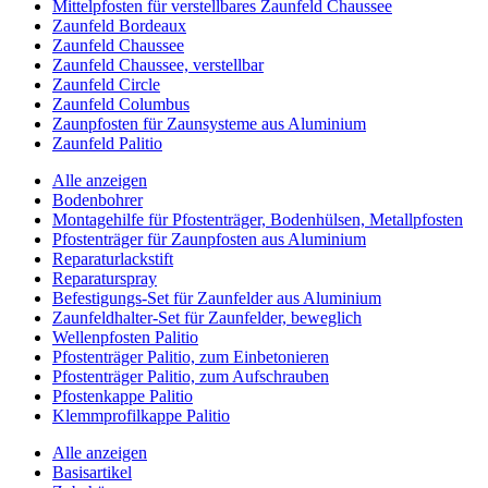
Mittelpfosten für verstellbares Zaunfeld Chaussee
Zaunfeld Bordeaux
Zaunfeld Chaussee
Zaunfeld Chaussee, verstellbar
Zaunfeld Circle
Zaunfeld Columbus
Zaunpfosten für Zaunsysteme aus Aluminium
Zaunfeld Palitio
Alle anzeigen
Bodenbohrer
Montagehilfe für Pfostenträger, Bodenhülsen, Metallpfosten
Pfostenträger für Zaunpfosten aus Aluminium
Reparaturlackstift
Reparaturspray
Befestigungs-Set für Zaunfelder aus Aluminium
Zaunfeldhalter-Set für Zaunfelder, beweglich
Wellenpfosten Palitio
Pfostenträger Palitio, zum Einbetonieren
Pfostenträger Palitio, zum Aufschrauben
Pfostenkappe Palitio
Klemmprofilkappe Palitio
Alle anzeigen
Basisartikel