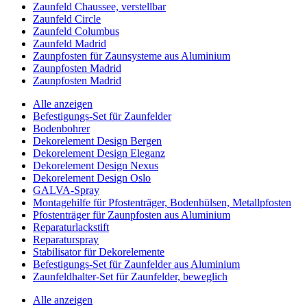
Zaunfeld Chaussee, verstellbar
Zaunfeld Circle
Zaunfeld Columbus
Zaunfeld Madrid
Zaunpfosten für Zaunsysteme aus Aluminium
Zaunpfosten Madrid
Zaunpfosten Madrid
Alle anzeigen
Befestigungs-Set für Zaunfelder
Bodenbohrer
Dekorelement Design Bergen
Dekorelement Design Eleganz
Dekorelement Design Nexus
Dekorelement Design Oslo
GALVA-Spray
Montagehilfe für Pfostenträger, Bodenhülsen, Metallpfosten
Pfostenträger für Zaunpfosten aus Aluminium
Reparaturlackstift
Reparaturspray
Stabilisator für Dekorelemente
Befestigungs-Set für Zaunfelder aus Aluminium
Zaunfeldhalter-Set für Zaunfelder, beweglich
Alle anzeigen