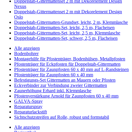
Doppelstab-Gittermattenset 2 m mit Dekorelement Design
Nexus
Doppelstab-Gittermattenset 2 m mit Dekorelement Design
Oslo
Doppelstab-Gittermatten-Grundset, leicht, 2 m, Klemmlasche
Doppelstab-Gittermatten-Set, leicht, 2,5 m, Flacheisen
Doppelstab-Gittermatten-Set, leicht, 2,5 m, Klemmlasche
Doppelstab-Gittermatten-Set, schwer, 2,5 m, Flacheisen
Alle anzeigen
Bodenbohrer
Montagehilfe für Pfostenträger, Bodenhülsen, Metallpfosten
Pfostenträger für Eckpfosten für Doppelstab-Gittermatten
Pfostenträger für Zaunpfosten 60 x 40 mm auf L-Randsteinen
Pfostenträger für Zaunpfosten 60 x 40 mm
Befestigungs-Set Gittermatten an Mauern oder Pfosten
Eckverbinder zur Verbindung zweier Gittermatten
Zaunerhöhung Erhard inkl. Klemmlasche
Pfostenverstärkung Arnold für Zaunpfosten 60 x 40 mm
GALVA-Spray
Reparaturspray
Reparaturlackstift
Sichtschutzstreifen auf Rolle, robust und formstabil
Alle anzeigen