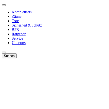
Komplettsets
Zäune
Tore
Sicherheit & Schutz
B2B
Ratgeber
Service
Über uns
Suchen