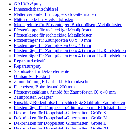
GALVA-Spray
Innensechskantschlüssel
Mattenverbinder für Doppelstab-Gittermatten
Mittelschelle für Vierkantpfosten
Montagehilfe für Pfostenträger, Bodenhülsen, Metallpfosten
Pfostenkappe für rechteckige Metallpfosten
Pfostenkappe für rechteckige Metallpfosten
Pfostenträger für Zaunpfosten 60 x 40 mm
Pfostenträger für Zaunpfosten 60 x 40 mm
Pfostenträger für Zaunpfosten 60 x 40 mm auf L-Randsteinen
Pfostenträger für Zaunpfosten 60 x 40 mm auf L-Randsteinen
Reparaturlackstift
Reparaturspray
Stabilisator für Dekorelemente
Umbau-Set Eckbert
Zaunerhöhung Erhard inkl. Klemmlasche
Flacheisen, Bohrabstand 200 mm
Pfostenverstärkung Arnold für Zaunpfosten 60 x 40 mm
Zaunpfosten-Adapter
Einschlag-Bodenhülse für rechteckige Stahlrohr-Zaunpfosten
Pfostenträger für Doppelstab-Gittermatten mit Riffelstahldolle
Dekorhaken für Doppelstab-Gittermatten, Größe S
Dekorhaken für Doppelstab-Gittermatten, Größe M
Dekorhaken für Doppelstab-Gittermatten, Größe L
Dekorhaken für Doppelstab-Gittermatten, Größe XL