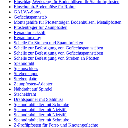
Einschlag-Werkzeug für Bodenhülsen für Stahlrohrpfosten
Einschraub-Bodenhülse für Rohre
GALVA-Spray
Geflechtspannstab
Montagehilfe für Pfostenträger, Bodenhülsen, Metallpfosten
Pfostenträger für Zaunpfosten
Reparaturlackstift
Reparaturspray
Schelle für Streben und Spannbrücken
Schelle zur Befestigung von Geflechtspannstäben
Schelle zur Befestigung von Geflechtspannstäben
Schelle zur Befestigung von Streben an Pfosten
Spanndraht
Spannschloss
Strebenkappe
Strebenplatte
Zaunpfosten-Adapter
Nähdraht auf Spindel
Stacheldraht
Drahtspanner mit Stahlnuss
Spanndrahthalter mit Schraube
Spanndrahthalter mit Nietstift
Spanndrahthalter mit Nietstift
Spanndrahthalter mit Schraube
Z-Profilpfosten für Forst- und Knotengeflechte