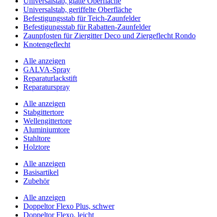
Universalstab, glatte Oberfläche
Universalstab, geriffelte Oberfläche
Befestigungsstab für Teich-Zaunfelder
Befestigungsstab für Rabatten-Zaunfelder
Zaunpfosten für Ziergitter Deco und Ziergeflecht Rondo
Knotengeflecht
Alle anzeigen
GALVA-Spray
Reparaturlackstift
Reparaturspray
Alle anzeigen
Stabgittertore
Wellengittertore
Aluminiumtore
Stahltore
Holztore
Alle anzeigen
Basisartikel
Zubehör
Alle anzeigen
Doppeltor Flexo Plus, schwer
Doppeltor Flexo, leicht