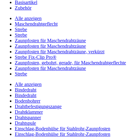
Basisartikel
Zubehör
Alle anzeigen
Maschendrahtgeflecht
Strebe
Strebe
Zaunpfosten für Maschendrahtzäune
Zaunpfosten für Maschendrahtzäune
Zaunpfosten für Maschendrahtzäune, verkürzt
Strebe Fix-Clip Pro®
Zaunpfosten, gebohrt, gerade, für Maschendrahtgeflechte
Zaunpfosten für Maschendrahtzäune
Strebe
Alle anzeigen
Bindedraht
Bindedraht
Bodenbohrer
Drahtbefestigungszange
Drahtklammer
Drahtspanner
Drahtspule
Einschlag-Bodenhülse für Stahlrohr-Zaunpfosten
Einschlag-Bodenhülse für Stahlrohr-Zaunpfosten