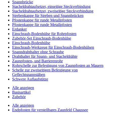
Spannbrücke
Stacheldrahtaufsetzer, einseitige Steckverbindung
Stacheldrahtaufsetzer, zweiseitige Steckverbindung
Strebenkappe für Streben und Spannbrücken
Pfostenkappe für runde Metallpfosten
Pfostenkappe für runde Metallpfosten
Erdanker
Einschraub-Bodenhülse für Rohrpfosten
Zubehör-Set Einschraub-Bodenhülse
Einschraub-Bodenhülse
Einschraub-Werkzeug für Einschraub-Bodenhülsen
Spanndrahthalter ohne Schraube
Drahthalter für Spann- und Stacheldrähte
Zaunpfosten- und Barrierenrohr
Rohrschelle zur Befestigung von Zaunpfosten an Mauern
Schelle zur zweiseitigen Befestigung von
Geflechtspannstäben
Schwere Auflaufstütze
Alle anzeigen
Basisartikel
Zubehör
Alle anzeigen
Endpfosten für verstellbares Zaunfeld Chaussee