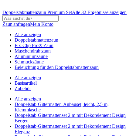
Doppelstabmattenzaun Premium Set
Alle 32 Ergebnisse anzeigen
Zaun anfragen
Mein Konto
Alle anzeigen
Doppelstabmattenzaun
Fix-Clip Pro® Zaun
Maschendrahtzaun
Aluminiumzäune
Schmuckzäune
Beleuchtung für den Doppelstabmattenzaun
Alle anzeigen
Basisartikel
Zubehör
Alle anzeigen
Doppelstab-Gittermatten-Anbauset, leicht, 2,5 m,
Klemmlasche
Doppelstab-Gittermattenset 2 m mit Dekorelement Design
Bergen
Doppelstab-Gittermattenset 2 m mit Dekorelement Design
Eleganz