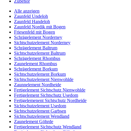
Zubehör
Alle anzeigen
Zaunfeld Undeloh
Zaunfeld Handeloh
Zaunfeld Nordik mit Bogen
Friesenfeld mit Bogen
Schrägelement Norderney
Sichtschutzelement Norderney
Schrägelement Baltrum
Sichtschutzelement Baltrum
Schrägelement Rhombus
Zaunelement Rhombus
Schrägelement Borkum
Sichtschutzelement Borkum
Sichtschutzelement Nienwohlde
Zaunnelement Nordheide
Fertigelement Sichtschutz Nienwohlde
Fertigelement Sichtschutz Usedom
Fertigelemenent Sichtschutz Nordheide
Sichtschutzelement Usedom
Sichtschutzelement Garbsen
Sichtschutzelement Wendland
Zaunelement Göhrde
Fertigelement Sichtschutz Wendland