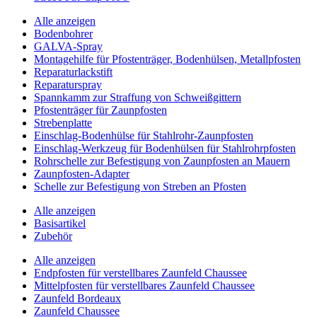
Alle anzeigen
Bodenbohrer
GALVA-Spray
Montagehilfe für Pfostenträger, Bodenhülsen, Metallpfosten
Reparaturlackstift
Reparaturspray
Spannkamm zur Straffung von Schweißgittern
Pfostenträger für Zaunpfosten
Strebenplatte
Einschlag-Bodenhülse für Stahlrohr-Zaunpfosten
Einschlag-Werkzeug für Bodenhülsen für Stahlrohrpfosten
Rohrschelle zur Befestigung von Zaunpfosten an Mauern
Zaunpfosten-Adapter
Schelle zur Befestigung von Streben an Pfosten
Alle anzeigen
Basisartikel
Zubehör
Alle anzeigen
Endpfosten für verstellbares Zaunfeld Chaussee
Mittelpfosten für verstellbares Zaunfeld Chaussee
Zaunfeld Bordeaux
Zaunfeld Chaussee