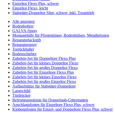
Einzeltor Flexo Plus, schwer
Einzeltor Flexo, leicht
Stabgitter-Doppeltor Slim, schwer, inkl. Torantrieb
Alle anzeigen
Bodenbohrer
GALVA-Spray
Montagehilfe für Pfostenträger, Bodenhülsen, Metallpfosten
Reparaturlackstift
Reparaturspray
Torrückhalter
Bodenschieber
Zubehör-Set für Doppeltore Flexo Plus
Zubehör-Set für kleines Doppeltor Flexo
Zubehör-Set für großes Doppeltor Flexo
Zubehör-Set für Einzeltore Flexo Plus
Zubehör-Set für kleines Einzeltor Flexo
Zubehör-Set für großes Einzeltor Flexo
Auflaufstütze für Stabgitter-Doppeltore
Langschild
Türdrücker
Befestigungsleiste für Doppelstab-Gittermatten
Anschlagpfosten für Einzeltore Flexo Plus, schwer
Klobenpfosten für Einzel- und Doppeltore Flexo Plus, schwer