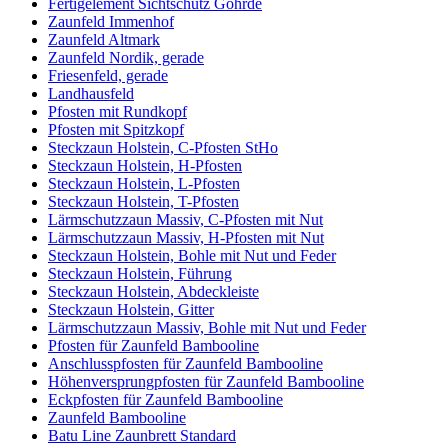
Fertigelement Sichtschutz Göhrde
Zaunfeld Immenhof
Zaunfeld Altmark
Zaunfeld Nordik, gerade
Friesenfeld, gerade
Landhausfeld
Pfosten mit Rundkopf
Pfosten mit Spitzkopf
Steckzaun Holstein, C-Pfosten StHo
Steckzaun Holstein, H-Pfosten
Steckzaun Holstein, L-Pfosten
Steckzaun Holstein, T-Pfosten
Lärmschutzzaun Massiv, C-Pfosten mit Nut
Lärmschutzzaun Massiv, H-Pfosten mit Nut
Steckzaun Holstein, Bohle mit Nut und Feder
Steckzaun Holstein, Führung
Steckzaun Holstein, Abdeckleiste
Steckzaun Holstein, Gitter
Lärmschutzzaun Massiv, Bohle mit Nut und Feder
Pfosten für Zaunfeld Bambooline
Anschlusspfosten für Zaunfeld Bambooline
Höhenversprungpfosten für Zaunfeld Bambooline
Eckpfosten für Zaunfeld Bambooline
Zaunfeld Bambooline
Batu Line Zaunbrett Standard