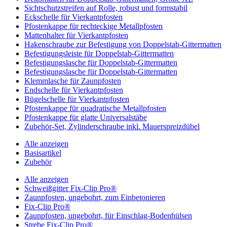
Sichtschutzstreifen auf Rolle, robust und formstabil
Eckschelle für Vierkantpfosten
Pfostenkappe für rechteckige Metallpfosten
Mattenhalter für Vierkantpfosten
Hakenschraube zur Befestigung von Doppelstab-Gittermatten
Befestigungsleiste für Doppelstab-Gittermatten
Befestigungslasche für Doppelstab-Gittermatten
Befestigungslasche für Doppelstab-Gittermatten
Klemmlasche für Zaunpfosten
Endschelle für Vierkantpfosten
Bügelschelle für Vierkantpfosten
Pfostenkappe für quadratische Metallpfosten
Pfostenkappe für glatte Universalstäbe
Zubehör-Set, Zylinderschraube inkl. Mauerspreizdübel
Alle anzeigen
Basisartikel
Zubehör
Alle anzeigen
Schweißgitter Fix-Clip Pro®
Zaunpfosten, ungebohrt, zum Einbetonieren
Fix-Clip Pro®
Zaunpfosten, ungebohrt, für Einschlag-Bodenhülsen
Strebe Fix-Clip Pro®