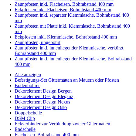
Zaunpfosten inkl. Flacheisen, Bohrabstand 400 mm
Eckpfosten inkl. Flacheisen, Bohrabstand 400 mm
Zaunpfosten inkl. separater Klemmlasche, Bohrabstand 400
mm
Zaunpfosten mit Platte inkl. Klemmlasche, Bohrabstand 400
mm
Eckpfosten inkl. Klemmlasche, Bohrabstand 400 mm
Zaunpfosten, ungebohrt
Zaunpfosten inkl. innenliegender Klemmlasche, verkürzt,
Bohrabstand 400 mm
Zaunpfosten inkl. innenliegender Klemmlasche, Bohrabstand
400 mm
Alle anzeigen
Befestigungs-Set Gittermatten an Mauern oder Pfosten
Bodenbohrer
Dekorelement Design Bergen
Dekorelement Design Eleganz
Dekorelement Design Nexus
Dekorelement Design Oslo
Doppelschelle
DSM-Clip
Eckverbinder zur Verbindung zweier Gittermatten
Endschelle
Flacheisen, Bohrabstand 400 mm