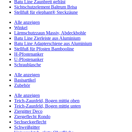
Batu Line Zaunbrett gefräst
Sichtschutzelement Baltrum Brisa
Stellfuß für elephant® Steckzäune
Alle anzeigen
Winkel
Lärmschutzzaun Massiv, Abdeckbohle
Batu Line Zierleiste aus Aluminium
Batu Line Adapterschiene aus Aluminium
Stellfuß für Pfosten Bambooline
H-Pfostenanker
U-Pfostenanker
Schraublasche
Alle anzeigen
Basisartikel
Zubehör
Alle anzeigen
Teich-Zaunfeld, Bogen mittig oben
Teich-Zaunfeld, Bogen mittig unten
Ziergitter Deco
Ziergeflecht Rondo
Sechseckgeflecht
Schweißgitter