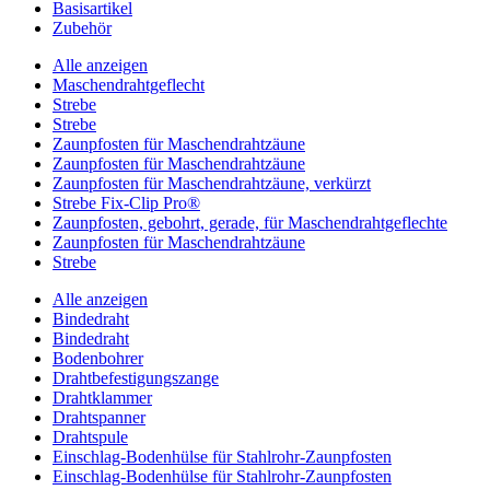
Basisartikel
Zubehör
Alle anzeigen
Maschendrahtgeflecht
Strebe
Strebe
Zaunpfosten für Maschendrahtzäune
Zaunpfosten für Maschendrahtzäune
Zaunpfosten für Maschendrahtzäune, verkürzt
Strebe Fix-Clip Pro®
Zaunpfosten, gebohrt, gerade, für Maschendrahtgeflechte
Zaunpfosten für Maschendrahtzäune
Strebe
Alle anzeigen
Bindedraht
Bindedraht
Bodenbohrer
Drahtbefestigungszange
Drahtklammer
Drahtspanner
Drahtspule
Einschlag-Bodenhülse für Stahlrohr-Zaunpfosten
Einschlag-Bodenhülse für Stahlrohr-Zaunpfosten