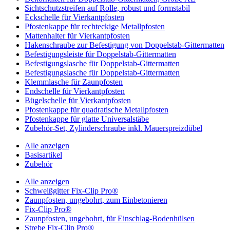
Sichtschutzstreifen auf Rolle, robust und formstabil
Eckschelle für Vierkantpfosten
Pfostenkappe für rechteckige Metallpfosten
Mattenhalter für Vierkantpfosten
Hakenschraube zur Befestigung von Doppelstab-Gittermatten
Befestigungsleiste für Doppelstab-Gittermatten
Befestigungslasche für Doppelstab-Gittermatten
Befestigungslasche für Doppelstab-Gittermatten
Klemmlasche für Zaunpfosten
Endschelle für Vierkantpfosten
Bügelschelle für Vierkantpfosten
Pfostenkappe für quadratische Metallpfosten
Pfostenkappe für glatte Universalstäbe
Zubehör-Set, Zylinderschraube inkl. Mauerspreizdübel
Alle anzeigen
Basisartikel
Zubehör
Alle anzeigen
Schweißgitter Fix-Clip Pro®
Zaunpfosten, ungebohrt, zum Einbetonieren
Fix-Clip Pro®
Zaunpfosten, ungebohrt, für Einschlag-Bodenhülsen
Strebe Fix-Clip Pro®