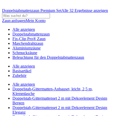
Doppelstabmattenzaun Premium Set
Alle 32 Ergebnisse anzeigen
Zaun anfragen
Mein Konto
Alle anzeigen
Doppelstabmattenzaun
Fix-Clip Pro® Zaun
Maschendrahtzaun
Aluminiumzäune
Schmuckzäune
Beleuchtung für den Doppelstabmattenzaun
Alle anzeigen
Basisartikel
Zubehör
Alle anzeigen
Doppelstab-Gittermatten-Anbauset, leicht, 2,5 m,
Klemmlasche
Doppelstab-Gittermattenset 2 m mit Dekorelement Design
Bergen
Doppelstab-Gittermattenset 2 m mit Dekorelement Design
Eleganz