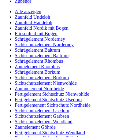
Zubehör
Alle anzeigen
Zaunfeld Undeloh
Zaunfeld Handeloh
Zaunfeld Nordik mit Bogen
Friesenfeld mit Bogen
Schrägelement Norderney
Sichtschutzelement Norderney
Schrägelement Baltrum
Sichtschutzelement Baltrum
Schrägelement Rhombus
Zaunelement Rhombus
Schrägelement Borkum
Sichtschutzelement Borkum
Sichtschutzelement Nienwohlde
Zaunnelement Nordheide
Fertigelement Sichtschutz Nienwohlde
Fertigelement Sichtschutz Usedom
Fertigelemenent Sichtschutz Nordheide
Sichtschutzelement Usedom
Sichtschutzelement Garbsen
Sichtschutzelement Wendland
Zaunelement Göhrde
Fertigelement Sichtschutz Wendland