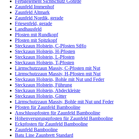
Fertigelement Sichtschutz Göhrde
Zaunfeld Immenhof
Zaunfeld Altmark
Zaunfeld Nordik, gerade
Friesenfeld, gerade
Landhausfeld
Pfosten mit Rundkopf
Pfosten mit Spitzkopf
Steckzaun Holstein, C-Pfosten StHo
Steckzaun Holstein, H-Pfosten
Steckzaun Holstein, L-Pfosten
Steckzaun Holstein, T-Pfosten
Lärmschutzzaun Massiv, C-Pfosten mit Nut
Lärmschutzzaun Massiv, H-Pfosten mit Nut
Steckzaun Holstein, Bohle mit Nut und Feder
Steckzaun Holstein, Führung
Steckzaun Holstein, Abdeckleiste
Steckzaun Holstein, Gitter
Lärmschutzzaun Massiv, Bohle mit Nut und Feder
Pfosten für Zaunfeld Bambooline
Anschlusspfosten für Zaunfeld Bambooline
Höhenversprungpfosten für Zaunfeld Bambooline
Eckpfosten für Zaunfeld Bambooline
Zaunfeld Bambooline
Batu Line Zaunbrett Standard