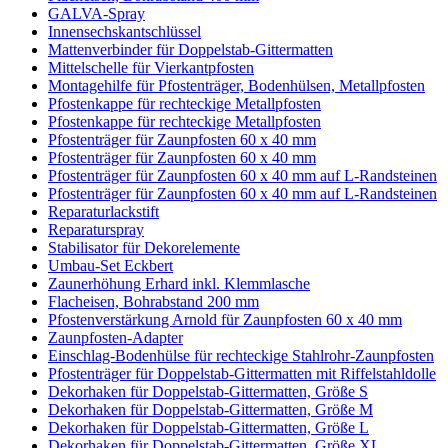
GALVA-Spray
Innensechskantschlüssel
Mattenverbinder für Doppelstab-Gittermatten
Mittelschelle für Vierkantpfosten
Montagehilfe für Pfostenträger, Bodenhülsen, Metallpfosten
Pfostenkappe für rechteckige Metallpfosten
Pfostenkappe für rechteckige Metallpfosten
Pfostenträger für Zaunpfosten 60 x 40 mm
Pfostenträger für Zaunpfosten 60 x 40 mm
Pfostenträger für Zaunpfosten 60 x 40 mm auf L-Randsteinen
Pfostenträger für Zaunpfosten 60 x 40 mm auf L-Randsteinen
Reparaturlackstift
Reparaturspray
Stabilisator für Dekorelemente
Umbau-Set Eckbert
Zaunerhöhung Erhard inkl. Klemmlasche
Flacheisen, Bohrabstand 200 mm
Pfostenverstärkung Arnold für Zaunpfosten 60 x 40 mm
Zaunpfosten-Adapter
Einschlag-Bodenhülse für rechteckige Stahlrohr-Zaunpfosten
Pfostenträger für Doppelstab-Gittermatten mit Riffelstahldolle
Dekorhaken für Doppelstab-Gittermatten, Größe S
Dekorhaken für Doppelstab-Gittermatten, Größe M
Dekorhaken für Doppelstab-Gittermatten, Größe L
Dekorhaken für Doppelstab-Gittermatten, Größe XL