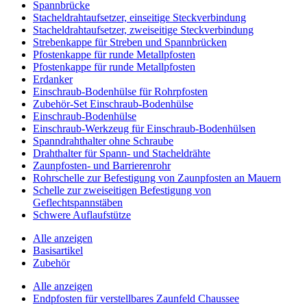
Spannbrücke
Stacheldrahtaufsetzer, einseitige Steckverbindung
Stacheldrahtaufsetzer, zweiseitige Steckverbindung
Strebenkappe für Streben und Spannbrücken
Pfostenkappe für runde Metallpfosten
Pfostenkappe für runde Metallpfosten
Erdanker
Einschraub-Bodenhülse für Rohrpfosten
Zubehör-Set Einschraub-Bodenhülse
Einschraub-Bodenhülse
Einschraub-Werkzeug für Einschraub-Bodenhülsen
Spanndrahthalter ohne Schraube
Drahthalter für Spann- und Stacheldrähte
Zaunpfosten- und Barrierenrohr
Rohrschelle zur Befestigung von Zaunpfosten an Mauern
Schelle zur zweiseitigen Befestigung von
Geflechtspannstäben
Schwere Auflaufstütze
Alle anzeigen
Basisartikel
Zubehör
Alle anzeigen
Endpfosten für verstellbares Zaunfeld Chaussee