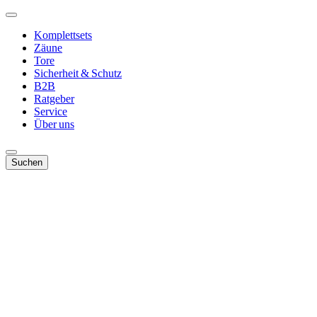
Komplettsets
Zäune
Tore
Sicherheit & Schutz
B2B
Ratgeber
Service
Über uns
Suchen