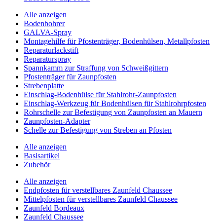
Alle anzeigen
Bodenbohrer
GALVA-Spray
Montagehilfe für Pfostenträger, Bodenhülsen, Metallpfosten
Reparaturlackstift
Reparaturspray
Spannkamm zur Straffung von Schweißgittern
Pfostenträger für Zaunpfosten
Strebenplatte
Einschlag-Bodenhülse für Stahlrohr-Zaunpfosten
Einschlag-Werkzeug für Bodenhülsen für Stahlrohrpfosten
Rohrschelle zur Befestigung von Zaunpfosten an Mauern
Zaunpfosten-Adapter
Schelle zur Befestigung von Streben an Pfosten
Alle anzeigen
Basisartikel
Zubehör
Alle anzeigen
Endpfosten für verstellbares Zaunfeld Chaussee
Mittelpfosten für verstellbares Zaunfeld Chaussee
Zaunfeld Bordeaux
Zaunfeld Chaussee