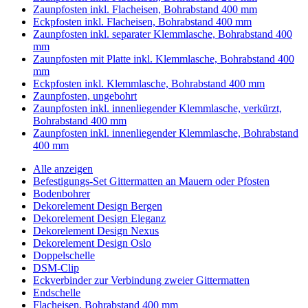
Zaunpfosten inkl. Flacheisen, Bohrabstand 400 mm
Eckpfosten inkl. Flacheisen, Bohrabstand 400 mm
Zaunpfosten inkl. separater Klemmlasche, Bohrabstand 400
mm
Zaunpfosten mit Platte inkl. Klemmlasche, Bohrabstand 400
mm
Eckpfosten inkl. Klemmlasche, Bohrabstand 400 mm
Zaunpfosten, ungebohrt
Zaunpfosten inkl. innenliegender Klemmlasche, verkürzt,
Bohrabstand 400 mm
Zaunpfosten inkl. innenliegender Klemmlasche, Bohrabstand
400 mm
Alle anzeigen
Befestigungs-Set Gittermatten an Mauern oder Pfosten
Bodenbohrer
Dekorelement Design Bergen
Dekorelement Design Eleganz
Dekorelement Design Nexus
Dekorelement Design Oslo
Doppelschelle
DSM-Clip
Eckverbinder zur Verbindung zweier Gittermatten
Endschelle
Flacheisen, Bohrabstand 400 mm