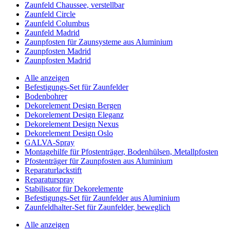
Zaunfeld Chaussee, verstellbar
Zaunfeld Circle
Zaunfeld Columbus
Zaunfeld Madrid
Zaunpfosten für Zaunsysteme aus Aluminium
Zaunpfosten Madrid
Zaunpfosten Madrid
Alle anzeigen
Befestigungs-Set für Zaunfelder
Bodenbohrer
Dekorelement Design Bergen
Dekorelement Design Eleganz
Dekorelement Design Nexus
Dekorelement Design Oslo
GALVA-Spray
Montagehilfe für Pfostenträger, Bodenhülsen, Metallpfosten
Pfostenträger für Zaunpfosten aus Aluminium
Reparaturlackstift
Reparaturspray
Stabilisator für Dekorelemente
Befestigungs-Set für Zaunfelder aus Aluminium
Zaunfeldhalter-Set für Zaunfelder, beweglich
Alle anzeigen