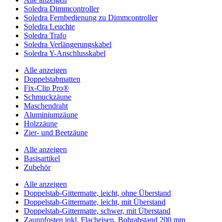
Soledra Dimmcontroller
Soledra Fernbedienung zu Dimmcontroller
Soledra Leuchte
Soledra Trafo
Soledra Verlängerungskabel
Soledra Y-Anschlusskabel
Alle anzeigen
Doppelstabmatten
Fix-Clip Pro®
Schmuckzäune
Maschendraht
Aluminiumzäune
Holzzäune
Zier- und Beetzäune
Alle anzeigen
Basisartikel
Zubehör
Alle anzeigen
Doppelstab-Gittermatte, leicht, ohne Überstand
Doppelstab-Gittermatte, leicht, mit Überstand
Doppelstab-Gittermatte, schwer, mit Überstand
Zaunpfosten inkl. Flacheisen, Bohrabstand 200 mm