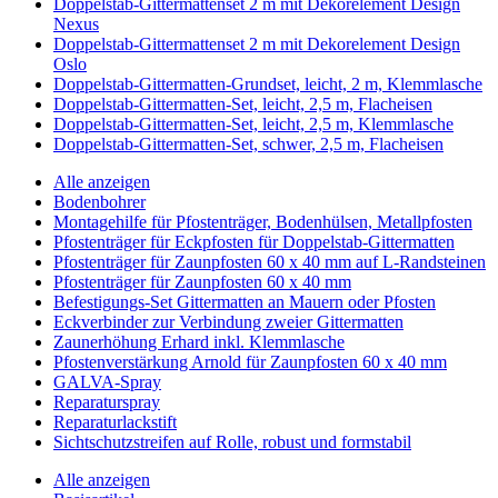
Doppelstab-Gittermattenset 2 m mit Dekorelement Design
Nexus
Doppelstab-Gittermattenset 2 m mit Dekorelement Design
Oslo
Doppelstab-Gittermatten-Grundset, leicht, 2 m, Klemmlasche
Doppelstab-Gittermatten-Set, leicht, 2,5 m, Flacheisen
Doppelstab-Gittermatten-Set, leicht, 2,5 m, Klemmlasche
Doppelstab-Gittermatten-Set, schwer, 2,5 m, Flacheisen
Alle anzeigen
Bodenbohrer
Montagehilfe für Pfostenträger, Bodenhülsen, Metallpfosten
Pfostenträger für Eckpfosten für Doppelstab-Gittermatten
Pfostenträger für Zaunpfosten 60 x 40 mm auf L-Randsteinen
Pfostenträger für Zaunpfosten 60 x 40 mm
Befestigungs-Set Gittermatten an Mauern oder Pfosten
Eckverbinder zur Verbindung zweier Gittermatten
Zaunerhöhung Erhard inkl. Klemmlasche
Pfostenverstärkung Arnold für Zaunpfosten 60 x 40 mm
GALVA-Spray
Reparaturspray
Reparaturlackstift
Sichtschutzstreifen auf Rolle, robust und formstabil
Alle anzeigen