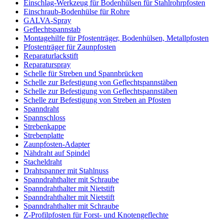
Einschlag-Werkzeug für Bodenhülsen für Stahlrohrpfosten
Einschraub-Bodenhülse für Rohre
GALVA-Spray
Geflechtspannstab
Montagehilfe für Pfostenträger, Bodenhülsen, Metallpfosten
Pfostenträger für Zaunpfosten
Reparaturlackstift
Reparaturspray
Schelle für Streben und Spannbrücken
Schelle zur Befestigung von Geflechtspannstäben
Schelle zur Befestigung von Geflechtspannstäben
Schelle zur Befestigung von Streben an Pfosten
Spanndraht
Spannschloss
Strebenkappe
Strebenplatte
Zaunpfosten-Adapter
Nähdraht auf Spindel
Stacheldraht
Drahtspanner mit Stahlnuss
Spanndrahthalter mit Schraube
Spanndrahthalter mit Nietstift
Spanndrahthalter mit Nietstift
Spanndrahthalter mit Schraube
Z-Profilpfosten für Forst- und Knotengeflechte