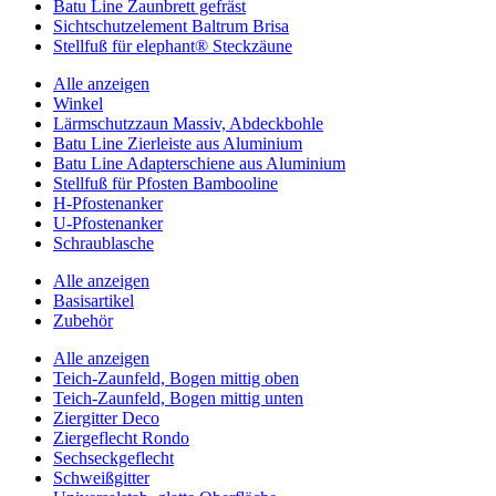
Batu Line Zaunbrett gefräst
Sichtschutzelement Baltrum Brisa
Stellfuß für elephant® Steckzäune
Alle anzeigen
Winkel
Lärmschutzzaun Massiv, Abdeckbohle
Batu Line Zierleiste aus Aluminium
Batu Line Adapterschiene aus Aluminium
Stellfuß für Pfosten Bambooline
H-Pfostenanker
U-Pfostenanker
Schraublasche
Alle anzeigen
Basisartikel
Zubehör
Alle anzeigen
Teich-Zaunfeld, Bogen mittig oben
Teich-Zaunfeld, Bogen mittig unten
Ziergitter Deco
Ziergeflecht Rondo
Sechseckgeflecht
Schweißgitter