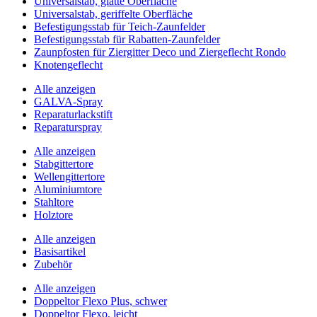
Universalstab, glatte Oberfläche
Universalstab, geriffelte Oberfläche
Befestigungsstab für Teich-Zaunfelder
Befestigungsstab für Rabatten-Zaunfelder
Zaunpfosten für Ziergitter Deco und Ziergeflecht Rondo
Knotengeflecht
Alle anzeigen
GALVA-Spray
Reparaturlackstift
Reparaturspray
Alle anzeigen
Stabgittertore
Wellengittertore
Aluminiumtore
Stahltore
Holztore
Alle anzeigen
Basisartikel
Zubehör
Alle anzeigen
Doppeltor Flexo Plus, schwer
Doppeltor Flexo, leicht