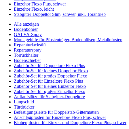
Einzeltor Flexo Plus, schwer
Einzeltor Flexo, leicht
Stabgitter-Doppeltor Slim, schwer, inkl. Torantrieb
Alle anzeigen
Bodenbohrer
GALVA-Spray
Montagehilfe für Pfostenträger, Bodenhülsen, Metallpfosten
Reparaturlackstift
Reparaturspray
Torrückhalter
Bodenschieber
Zubehör-Set für Doppeltore Flexo Plus
Zubehör-Set für kleines Doppeltor Flexo
Zubehör-Set für großes Doppeltor Flexo
Zubehör-Set für Einzeltore Flexo Plus
Zubehör-Set für kleines Einzeltor Flexo
Zubehör-Set für großes Einzeltor Flexo
Auflaufstütze für Stabgitter-Doppeltore
Langschild
Türdrücker
Befestigungsleiste für Doppelstab-Gittermatten
Anschlagpfosten für Einzeltore Flexo Plus, schwer
Klobenpfosten für Einzel- und Doppeltore Flexo Plus, schwer