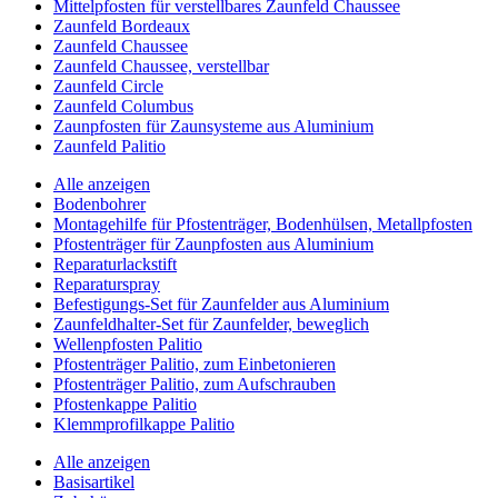
Mittelpfosten für verstellbares Zaunfeld Chaussee
Zaunfeld Bordeaux
Zaunfeld Chaussee
Zaunfeld Chaussee, verstellbar
Zaunfeld Circle
Zaunfeld Columbus
Zaunpfosten für Zaunsysteme aus Aluminium
Zaunfeld Palitio
Alle anzeigen
Bodenbohrer
Montagehilfe für Pfostenträger, Bodenhülsen, Metallpfosten
Pfostenträger für Zaunpfosten aus Aluminium
Reparaturlackstift
Reparaturspray
Befestigungs-Set für Zaunfelder aus Aluminium
Zaunfeldhalter-Set für Zaunfelder, beweglich
Wellenpfosten Palitio
Pfostenträger Palitio, zum Einbetonieren
Pfostenträger Palitio, zum Aufschrauben
Pfostenkappe Palitio
Klemmprofilkappe Palitio
Alle anzeigen
Basisartikel