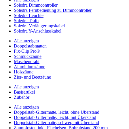
Soledra Dimmcontroller
Soledra Fernbedienung zu Dimmcontroller
Soledra Leuchte
Soledra Trafo
Soledra Verlängerungskabel
Soledra Y-Anschlusskabel
Alle anzeigen
Doppelstabmatten
Fix-Clip Pro®
Schmuckzäune
Maschendraht
Aluminiumzäune
Holzzäune
Zier- und Beetzäune
Alle anzeigen
Basisartikel
Zubehör
Alle anzeigen
Doppelstab-Gittermatte, leicht, ohne Überstand
Doppelstab-Gittermatte, leicht, mit Überstand
Doppelstab-Gittermatte, schwer, mit Überstand
Zaunpfosten inkl. Flacheisen, Bohrabstand 200 mm