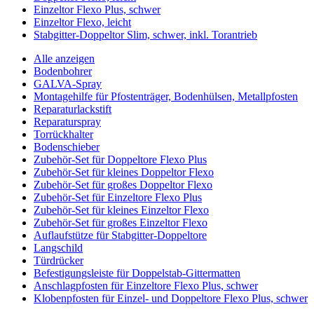
Einzeltor Flexo Plus, schwer
Einzeltor Flexo, leicht
Stabgitter-Doppeltor Slim, schwer, inkl. Torantrieb
Alle anzeigen
Bodenbohrer
GALVA-Spray
Montagehilfe für Pfostenträger, Bodenhülsen, Metallpfosten
Reparaturlackstift
Reparaturspray
Torrückhalter
Bodenschieber
Zubehör-Set für Doppeltore Flexo Plus
Zubehör-Set für kleines Doppeltor Flexo
Zubehör-Set für großes Doppeltor Flexo
Zubehör-Set für Einzeltore Flexo Plus
Zubehör-Set für kleines Einzeltor Flexo
Zubehör-Set für großes Einzeltor Flexo
Auflaufstütze für Stabgitter-Doppeltore
Langschild
Türdrücker
Befestigungsleiste für Doppelstab-Gittermatten
Anschlagpfosten für Einzeltore Flexo Plus, schwer
Klobenpfosten für Einzel- und Doppeltore Flexo Plus, schwer