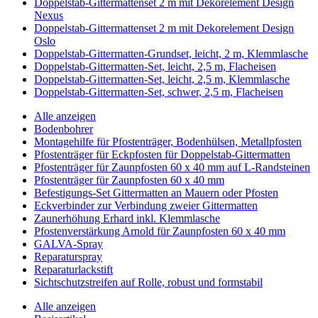
Doppelstab-Gittermattenset 2 m mit Dekorelement Design
Nexus
Doppelstab-Gittermattenset 2 m mit Dekorelement Design
Oslo
Doppelstab-Gittermatten-Grundset, leicht, 2 m, Klemmlasche
Doppelstab-Gittermatten-Set, leicht, 2,5 m, Flacheisen
Doppelstab-Gittermatten-Set, leicht, 2,5 m, Klemmlasche
Doppelstab-Gittermatten-Set, schwer, 2,5 m, Flacheisen
Alle anzeigen
Bodenbohrer
Montagehilfe für Pfostenträger, Bodenhülsen, Metallpfosten
Pfostenträger für Eckpfosten für Doppelstab-Gittermatten
Pfostenträger für Zaunpfosten 60 x 40 mm auf L-Randsteinen
Pfostenträger für Zaunpfosten 60 x 40 mm
Befestigungs-Set Gittermatten an Mauern oder Pfosten
Eckverbinder zur Verbindung zweier Gittermatten
Zaunerhöhung Erhard inkl. Klemmlasche
Pfostenverstärkung Arnold für Zaunpfosten 60 x 40 mm
GALVA-Spray
Reparaturspray
Reparaturlackstift
Sichtschutzstreifen auf Rolle, robust und formstabil
Alle anzeigen