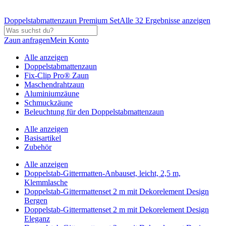
Doppelstabmattenzaun Premium Set
Alle 32 Ergebnisse anzeigen
Zaun anfragen
Mein Konto
Alle anzeigen
Doppelstabmattenzaun
Fix-Clip Pro® Zaun
Maschendrahtzaun
Aluminiumzäune
Schmuckzäune
Beleuchtung für den Doppelstabmattenzaun
Alle anzeigen
Basisartikel
Zubehör
Alle anzeigen
Doppelstab-Gittermatten-Anbauset, leicht, 2,5 m,
Klemmlasche
Doppelstab-Gittermattenset 2 m mit Dekorelement Design
Bergen
Doppelstab-Gittermattenset 2 m mit Dekorelement Design
Eleganz