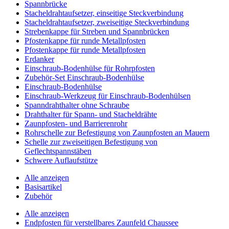
Spannbrücke
Stacheldrahtaufsetzer, einseitige Steckverbindung
Stacheldrahtaufsetzer, zweiseitige Steckverbindung
Strebenkappe für Streben und Spannbrücken
Pfostenkappe für runde Metallpfosten
Pfostenkappe für runde Metallpfosten
Erdanker
Einschraub-Bodenhülse für Rohrpfosten
Zubehör-Set Einschraub-Bodenhülse
Einschraub-Bodenhülse
Einschraub-Werkzeug für Einschraub-Bodenhülsen
Spanndrahthalter ohne Schraube
Drahthalter für Spann- und Stacheldrähte
Zaunpfosten- und Barrierenrohr
Rohrschelle zur Befestigung von Zaunpfosten an Mauern
Schelle zur zweiseitigen Befestigung von
Geflechtspannstäben
Schwere Auflaufstütze
Alle anzeigen
Basisartikel
Zubehör
Alle anzeigen
Endpfosten für verstellbares Zaunfeld Chaussee