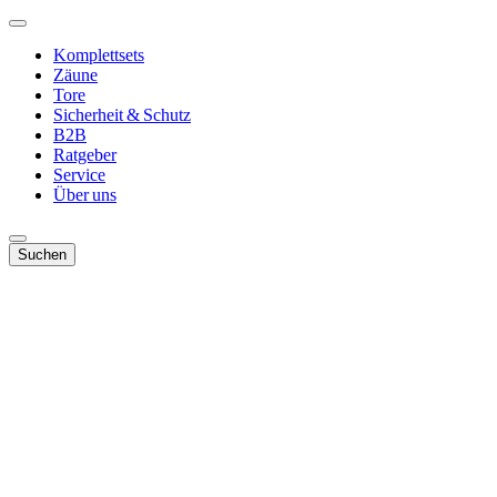
Komplettsets
Zäune
Tore
Sicherheit & Schutz
B2B
Ratgeber
Service
Über uns
Suchen