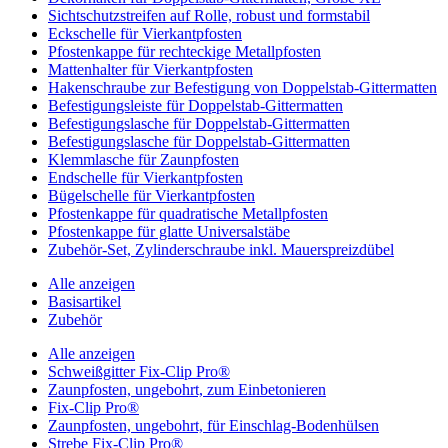
Sichtschutzstreifen auf Rolle, robust und formstabil
Eckschelle für Vierkantpfosten
Pfostenkappe für rechteckige Metallpfosten
Mattenhalter für Vierkantpfosten
Hakenschraube zur Befestigung von Doppelstab-Gittermatten
Befestigungsleiste für Doppelstab-Gittermatten
Befestigungslasche für Doppelstab-Gittermatten
Befestigungslasche für Doppelstab-Gittermatten
Klemmlasche für Zaunpfosten
Endschelle für Vierkantpfosten
Bügelschelle für Vierkantpfosten
Pfostenkappe für quadratische Metallpfosten
Pfostenkappe für glatte Universalstäbe
Zubehör-Set, Zylinderschraube inkl. Mauerspreizdübel
Alle anzeigen
Basisartikel
Zubehör
Alle anzeigen
Schweißgitter Fix-Clip Pro®
Zaunpfosten, ungebohrt, zum Einbetonieren
Fix-Clip Pro®
Zaunpfosten, ungebohrt, für Einschlag-Bodenhülsen
Strebe Fix-Clip Pro®