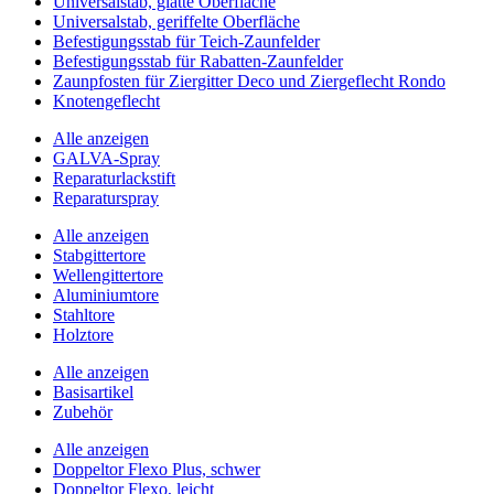
Universalstab, glatte Oberfläche
Universalstab, geriffelte Oberfläche
Befestigungsstab für Teich-Zaunfelder
Befestigungsstab für Rabatten-Zaunfelder
Zaunpfosten für Ziergitter Deco und Ziergeflecht Rondo
Knotengeflecht
Alle anzeigen
GALVA-Spray
Reparaturlackstift
Reparaturspray
Alle anzeigen
Stabgittertore
Wellengittertore
Aluminiumtore
Stahltore
Holztore
Alle anzeigen
Basisartikel
Zubehör
Alle anzeigen
Doppeltor Flexo Plus, schwer
Doppeltor Flexo, leicht