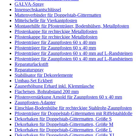
GALVA-Spray
Innensechskantschlüssel
Mattenverbinder für Doppelstab-Gittermatten
Mittelschelle für Vierkantpfosten
Montagehilfe für Pfostenträger, Bodenhülsen, Metallpfosten
Pfostenkappe für rechteckige Metallpfosten
Pfostenkappe für rechteckige Metallpfosten
Pfostenträger für Zaunpfosten 60 x 40 mm
Pfostenträger für Zaunpfosten 60 x 40 mm
Pfostenträger für Zaunpfosten 60 x 40 mm auf L-Randsteinen
Pfostenträger für Zaunpfosten 60 x 40 mm auf L-Randsteinen
Reparaturlackstift
Reparaturspray
Stabilisator für Dekorelemente
Umbau-Set Eckbert
Zaunerhöhung Erhard inkl. Klemmlasche
Flacheisen, Bohrabstand 200 mm
Pfostenverstärkung Arnold für Zaunpfosten 60 x 40 mm
Zaunpfosten-Adapter
Einschlag-Bodenhülse für rechteckige Stahlrohr-Zaunpfosten
Pfostenträger für Doppelstab-Gittermatten mit Riffelstahldolle
Dekorhaken für Doppelstab-Gittermatten, Größe S
Dekorhaken für Doppelstab-Gittermatten, Größe M
Dekorhaken für Doppelstab-Gittermatten, Größe L
Dekorhaken für Doppelstab-Gittermatten, Größe XL