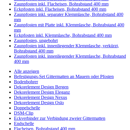
Zaunpfosten inkl. Flacheisen, Bohrabstand 400 mm
Eckpfosten inkl. Flacheisen, Bohrabstand 400 mm
Zaunpfosten inkl. separater Klemmlasche, Bohrabstand 400
mm
Zaunpfosten mit Platte inkl. Klemmlasche, Bohrabstand 400
mm
Eckpfosten inkl. Klemmlasche, Bohrabstand 400 mm
Zaunpfosten, ungebohrt
Zaunpfosten inkl. innenliegender Klemmlasche, verkürzt,
Bohrabstand 400 mm
Zaunpfosten inkl. innenliegender Klemmlasche, Bohrabstand
400 mm
Alle anzeigen
Befestigungs-Set Gittermatten an Mauern oder Pfosten
Bodenbohrer
Dekorelement Design Bergen
Dekorelement Design Eleganz
Dekorelement Design Nexus
Dekorelement Design Oslo
Doppelschelle
DSM-Clip
Eckverbinder zur Verbindung zweier Gittermatten
Endschelle
Flacheisen, Bohrabstand 400 mm