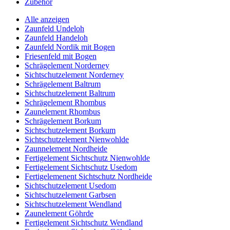
Zubehör
Alle anzeigen
Zaunfeld Undeloh
Zaunfeld Handeloh
Zaunfeld Nordik mit Bogen
Friesenfeld mit Bogen
Schrägelement Norderney
Sichtschutzelement Norderney
Schrägelement Baltrum
Sichtschutzelement Baltrum
Schrägelement Rhombus
Zaunelement Rhombus
Schrägelement Borkum
Sichtschutzelement Borkum
Sichtschutzelement Nienwohlde
Zaunnelement Nordheide
Fertigelement Sichtschutz Nienwohlde
Fertigelement Sichtschutz Usedom
Fertigelemenent Sichtschutz Nordheide
Sichtschutzelement Usedom
Sichtschutzelement Garbsen
Sichtschutzelement Wendland
Zaunelement Göhrde
Fertigelement Sichtschutz Wendland