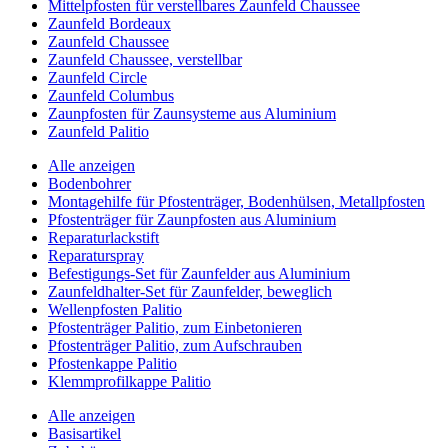
Mittelpfosten für verstellbares Zaunfeld Chaussee
Zaunfeld Bordeaux
Zaunfeld Chaussee
Zaunfeld Chaussee, verstellbar
Zaunfeld Circle
Zaunfeld Columbus
Zaunpfosten für Zaunsysteme aus Aluminium
Zaunfeld Palitio
Alle anzeigen
Bodenbohrer
Montagehilfe für Pfostenträger, Bodenhülsen, Metallpfosten
Pfostenträger für Zaunpfosten aus Aluminium
Reparaturlackstift
Reparaturspray
Befestigungs-Set für Zaunfelder aus Aluminium
Zaunfeldhalter-Set für Zaunfelder, beweglich
Wellenpfosten Palitio
Pfostenträger Palitio, zum Einbetonieren
Pfostenträger Palitio, zum Aufschrauben
Pfostenkappe Palitio
Klemmprofilkappe Palitio
Alle anzeigen
Basisartikel