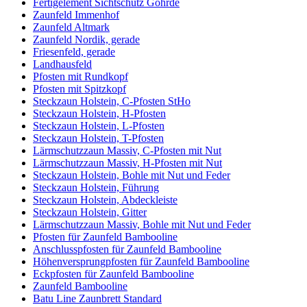
Fertigelement Sichtschutz Göhrde
Zaunfeld Immenhof
Zaunfeld Altmark
Zaunfeld Nordik, gerade
Friesenfeld, gerade
Landhausfeld
Pfosten mit Rundkopf
Pfosten mit Spitzkopf
Steckzaun Holstein, C-Pfosten StHo
Steckzaun Holstein, H-Pfosten
Steckzaun Holstein, L-Pfosten
Steckzaun Holstein, T-Pfosten
Lärmschutzzaun Massiv, C-Pfosten mit Nut
Lärmschutzzaun Massiv, H-Pfosten mit Nut
Steckzaun Holstein, Bohle mit Nut und Feder
Steckzaun Holstein, Führung
Steckzaun Holstein, Abdeckleiste
Steckzaun Holstein, Gitter
Lärmschutzzaun Massiv, Bohle mit Nut und Feder
Pfosten für Zaunfeld Bambooline
Anschlusspfosten für Zaunfeld Bambooline
Höhenversprungpfosten für Zaunfeld Bambooline
Eckpfosten für Zaunfeld Bambooline
Zaunfeld Bambooline
Batu Line Zaunbrett Standard