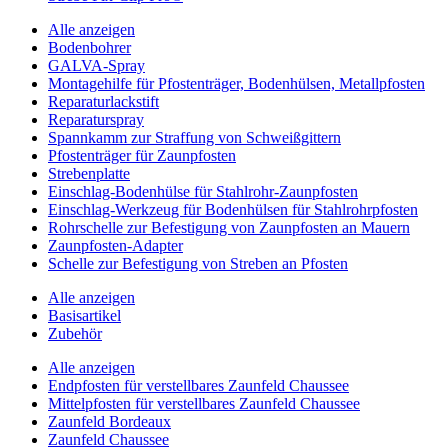
Alle anzeigen
Bodenbohrer
GALVA-Spray
Montagehilfe für Pfostenträger, Bodenhülsen, Metallpfosten
Reparaturlackstift
Reparaturspray
Spannkamm zur Straffung von Schweißgittern
Pfostenträger für Zaunpfosten
Strebenplatte
Einschlag-Bodenhülse für Stahlrohr-Zaunpfosten
Einschlag-Werkzeug für Bodenhülsen für Stahlrohrpfosten
Rohrschelle zur Befestigung von Zaunpfosten an Mauern
Zaunpfosten-Adapter
Schelle zur Befestigung von Streben an Pfosten
Alle anzeigen
Basisartikel
Zubehör
Alle anzeigen
Endpfosten für verstellbares Zaunfeld Chaussee
Mittelpfosten für verstellbares Zaunfeld Chaussee
Zaunfeld Bordeaux
Zaunfeld Chaussee