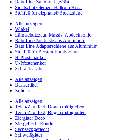
Batu Line Zaunbrett gefräst
Sichtschutzelement Baltrum Brisa
Stellfuß für elephant® Steckzäune
Alle anzeigen
Winkel
Lärmschutzzaun Massiv, Abdeckbohle
Batu Line Zierleiste aus Aluminium
Batu Line Adapterschiene aus Aluminium
Stellfuß für Pfosten Bambooline
H-Pfostenanker
U-Pfostenanker
Schraublasche
Alle anzeigen
Basisartikel
Zubehör
Alle anzeigen
Teich-Zaunfeld, Bogen mittig oben
Teich-Zaunfeld, Bogen mittig unten
Ziergitter Deco
Ziergeflecht Rondo
Sechseckgeflecht
Schweißgitter