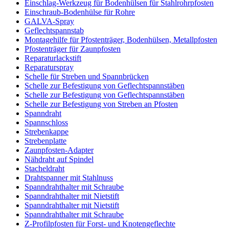
Einschlag-Werkzeug für Bodenhülsen für Stahlrohrpfosten
Einschraub-Bodenhülse für Rohre
GALVA-Spray
Geflechtspannstab
Montagehilfe für Pfostenträger, Bodenhülsen, Metallpfosten
Pfostenträger für Zaunpfosten
Reparaturlackstift
Reparaturspray
Schelle für Streben und Spannbrücken
Schelle zur Befestigung von Geflechtspannstäben
Schelle zur Befestigung von Geflechtspannstäben
Schelle zur Befestigung von Streben an Pfosten
Spanndraht
Spannschloss
Strebenkappe
Strebenplatte
Zaunpfosten-Adapter
Nähdraht auf Spindel
Stacheldraht
Drahtspanner mit Stahlnuss
Spanndrahthalter mit Schraube
Spanndrahthalter mit Nietstift
Spanndrahthalter mit Nietstift
Spanndrahthalter mit Schraube
Z-Profilpfosten für Forst- und Knotengeflechte