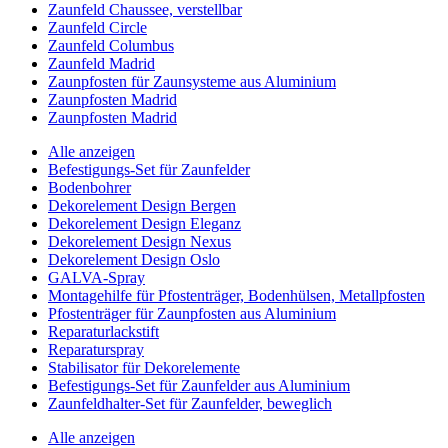
Zaunfeld Chaussee, verstellbar
Zaunfeld Circle
Zaunfeld Columbus
Zaunfeld Madrid
Zaunpfosten für Zaunsysteme aus Aluminium
Zaunpfosten Madrid
Zaunpfosten Madrid
Alle anzeigen
Befestigungs-Set für Zaunfelder
Bodenbohrer
Dekorelement Design Bergen
Dekorelement Design Eleganz
Dekorelement Design Nexus
Dekorelement Design Oslo
GALVA-Spray
Montagehilfe für Pfostenträger, Bodenhülsen, Metallpfosten
Pfostenträger für Zaunpfosten aus Aluminium
Reparaturlackstift
Reparaturspray
Stabilisator für Dekorelemente
Befestigungs-Set für Zaunfelder aus Aluminium
Zaunfeldhalter-Set für Zaunfelder, beweglich
Alle anzeigen