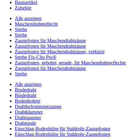
Basisartikel
Zubehör
Alle anzeigen
Maschendrahtgeflecht
Strebe
Strebe
Zaunpfosten für Maschendrahtzäune
Zaunpfosten für Maschendrahtzäune
Zaunpfosten für Maschendrahtzäune, verkürzt
Strebe Fix-Clip Pro®
Zaunpfosten, gebohrt, gerade, für Maschendrahtgeflechte
Zaunpfosten für Maschendrahtzäune
Strebe
Alle anzeigen
Bindedraht
Bindedraht
Bodenbohrer
Drahtbefestigungszange
Drahtklammer
Drahtspanner
Drahtspule
Einschlag-Bodenhülse für Stahlrohr-Zaunpfosten
Einschlag-Bodenhülse für Stahlrohr-Zaunpfosten