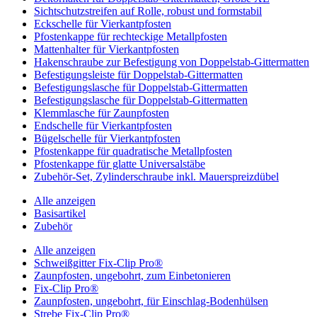
Sichtschutzstreifen auf Rolle, robust und formstabil
Eckschelle für Vierkantpfosten
Pfostenkappe für rechteckige Metallpfosten
Mattenhalter für Vierkantpfosten
Hakenschraube zur Befestigung von Doppelstab-Gittermatten
Befestigungsleiste für Doppelstab-Gittermatten
Befestigungslasche für Doppelstab-Gittermatten
Befestigungslasche für Doppelstab-Gittermatten
Klemmlasche für Zaunpfosten
Endschelle für Vierkantpfosten
Bügelschelle für Vierkantpfosten
Pfostenkappe für quadratische Metallpfosten
Pfostenkappe für glatte Universalstäbe
Zubehör-Set, Zylinderschraube inkl. Mauerspreizdübel
Alle anzeigen
Basisartikel
Zubehör
Alle anzeigen
Schweißgitter Fix-Clip Pro®
Zaunpfosten, ungebohrt, zum Einbetonieren
Fix-Clip Pro®
Zaunpfosten, ungebohrt, für Einschlag-Bodenhülsen
Strebe Fix-Clip Pro®