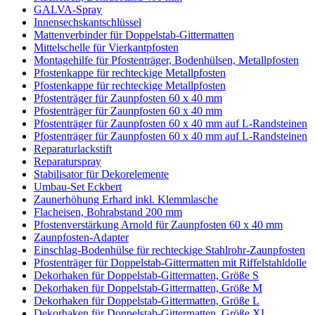
GALVA-Spray
Innensechskantschlüssel
Mattenverbinder für Doppelstab-Gittermatten
Mittelschelle für Vierkantpfosten
Montagehilfe für Pfostenträger, Bodenhülsen, Metallpfosten
Pfostenkappe für rechteckige Metallpfosten
Pfostenkappe für rechteckige Metallpfosten
Pfostenträger für Zaunpfosten 60 x 40 mm
Pfostenträger für Zaunpfosten 60 x 40 mm
Pfostenträger für Zaunpfosten 60 x 40 mm auf L-Randsteinen
Pfostenträger für Zaunpfosten 60 x 40 mm auf L-Randsteinen
Reparaturlackstift
Reparaturspray
Stabilisator für Dekorelemente
Umbau-Set Eckbert
Zaunerhöhung Erhard inkl. Klemmlasche
Flacheisen, Bohrabstand 200 mm
Pfostenverstärkung Arnold für Zaunpfosten 60 x 40 mm
Zaunpfosten-Adapter
Einschlag-Bodenhülse für rechteckige Stahlrohr-Zaunpfosten
Pfostenträger für Doppelstab-Gittermatten mit Riffelstahldolle
Dekorhaken für Doppelstab-Gittermatten, Größe S
Dekorhaken für Doppelstab-Gittermatten, Größe M
Dekorhaken für Doppelstab-Gittermatten, Größe L
Dekorhaken für Doppelstab-Gittermatten, Größe XL