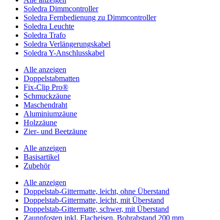
Soledra Dimmcontroller
Soledra Fernbedienung zu Dimmcontroller
Soledra Leuchte
Soledra Trafo
Soledra Verlängerungskabel
Soledra Y-Anschlusskabel
Alle anzeigen
Doppelstabmatten
Fix-Clip Pro®
Schmuckzäune
Maschendraht
Aluminiumzäune
Holzzäune
Zier- und Beetzäune
Alle anzeigen
Basisartikel
Zubehör
Alle anzeigen
Doppelstab-Gittermatte, leicht, ohne Überstand
Doppelstab-Gittermatte, leicht, mit Überstand
Doppelstab-Gittermatte, schwer, mit Überstand
Zaunpfosten inkl. Flacheisen, Bohrabstand 200 mm