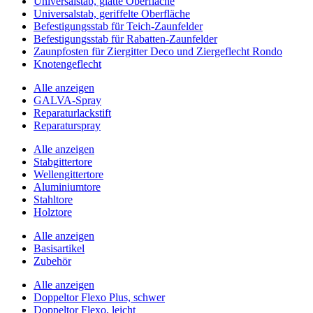
Universalstab, glatte Oberfläche
Universalstab, geriffelte Oberfläche
Befestigungsstab für Teich-Zaunfelder
Befestigungsstab für Rabatten-Zaunfelder
Zaunpfosten für Ziergitter Deco und Ziergeflecht Rondo
Knotengeflecht
Alle anzeigen
GALVA-Spray
Reparaturlackstift
Reparaturspray
Alle anzeigen
Stabgittertore
Wellengittertore
Aluminiumtore
Stahltore
Holztore
Alle anzeigen
Basisartikel
Zubehör
Alle anzeigen
Doppeltor Flexo Plus, schwer
Doppeltor Flexo, leicht