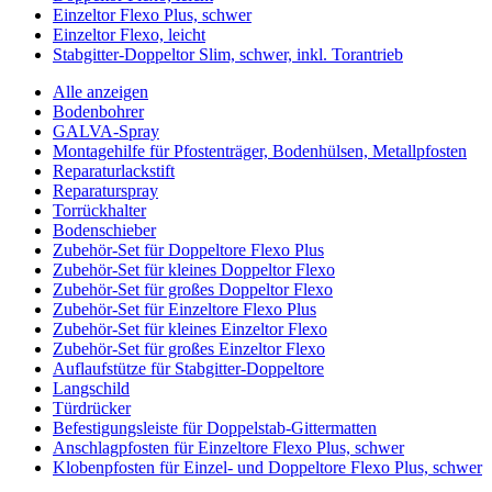
Einzeltor Flexo Plus, schwer
Einzeltor Flexo, leicht
Stabgitter-Doppeltor Slim, schwer, inkl. Torantrieb
Alle anzeigen
Bodenbohrer
GALVA-Spray
Montagehilfe für Pfostenträger, Bodenhülsen, Metallpfosten
Reparaturlackstift
Reparaturspray
Torrückhalter
Bodenschieber
Zubehör-Set für Doppeltore Flexo Plus
Zubehör-Set für kleines Doppeltor Flexo
Zubehör-Set für großes Doppeltor Flexo
Zubehör-Set für Einzeltore Flexo Plus
Zubehör-Set für kleines Einzeltor Flexo
Zubehör-Set für großes Einzeltor Flexo
Auflaufstütze für Stabgitter-Doppeltore
Langschild
Türdrücker
Befestigungsleiste für Doppelstab-Gittermatten
Anschlagpfosten für Einzeltore Flexo Plus, schwer
Klobenpfosten für Einzel- und Doppeltore Flexo Plus, schwer