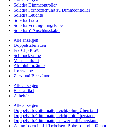
Soledra Dimmcontroller
Soledra Fernbedienung zu Dimmcontroller
Soledra Leuchte
Soledra Trafo
Soledra Verlängerungskabel
Soledra Y-Anschlusskabel
Alle anzeigen
Doppelstabmatten
Fix-Clip Pro®
Schmuckzäune
Maschendraht
Aluminiumzäune
Holzzäune
Zier- und Beetzäune
Alle anzeigen
Basisartikel
Zubehör
Alle anzeigen
Doppelstab-Gittermatte, leicht, ohne Überstand
Doppelstab-Gittermatte, leicht, mit Überstand
Doppelstab-Gittermatte, schwer, mit Überstand
Zaunpfosten inkl. Flacheisen, Bohrabstand 200 mm