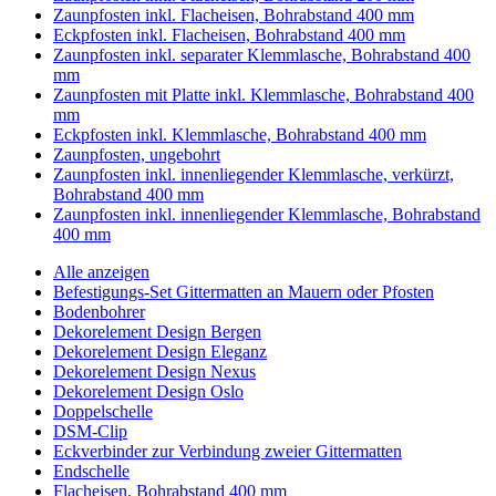
Zaunpfosten inkl. Flacheisen, Bohrabstand 400 mm
Eckpfosten inkl. Flacheisen, Bohrabstand 400 mm
Zaunpfosten inkl. separater Klemmlasche, Bohrabstand 400
mm
Zaunpfosten mit Platte inkl. Klemmlasche, Bohrabstand 400
mm
Eckpfosten inkl. Klemmlasche, Bohrabstand 400 mm
Zaunpfosten, ungebohrt
Zaunpfosten inkl. innenliegender Klemmlasche, verkürzt,
Bohrabstand 400 mm
Zaunpfosten inkl. innenliegender Klemmlasche, Bohrabstand
400 mm
Alle anzeigen
Befestigungs-Set Gittermatten an Mauern oder Pfosten
Bodenbohrer
Dekorelement Design Bergen
Dekorelement Design Eleganz
Dekorelement Design Nexus
Dekorelement Design Oslo
Doppelschelle
DSM-Clip
Eckverbinder zur Verbindung zweier Gittermatten
Endschelle
Flacheisen, Bohrabstand 400 mm