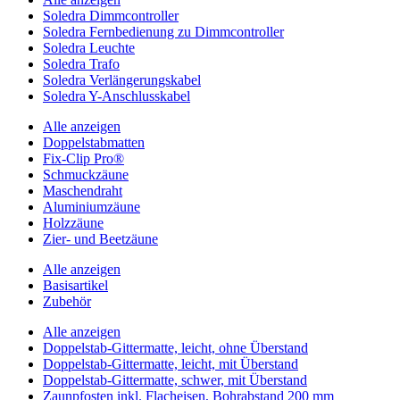
Soledra Dimmcontroller
Soledra Fernbedienung zu Dimmcontroller
Soledra Leuchte
Soledra Trafo
Soledra Verlängerungskabel
Soledra Y-Anschlusskabel
Alle anzeigen
Doppelstabmatten
Fix-Clip Pro®
Schmuckzäune
Maschendraht
Aluminiumzäune
Holzzäune
Zier- und Beetzäune
Alle anzeigen
Basisartikel
Zubehör
Alle anzeigen
Doppelstab-Gittermatte, leicht, ohne Überstand
Doppelstab-Gittermatte, leicht, mit Überstand
Doppelstab-Gittermatte, schwer, mit Überstand
Zaunpfosten inkl. Flacheisen, Bohrabstand 200 mm