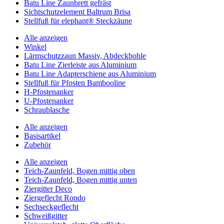
Batu Line Zaunbrett gefräst
Sichtschutzelement Baltrum Brisa
Stellfuß für elephant® Steckzäune
Alle anzeigen
Winkel
Lärmschutzzaun Massiv, Abdeckbohle
Batu Line Zierleiste aus Aluminium
Batu Line Adapterschiene aus Aluminium
Stellfuß für Pfosten Bambooline
H-Pfostenanker
U-Pfostenanker
Schraublasche
Alle anzeigen
Basisartikel
Zubehör
Alle anzeigen
Teich-Zaunfeld, Bogen mittig oben
Teich-Zaunfeld, Bogen mittig unten
Ziergitter Deco
Ziergeflecht Rondo
Sechseckgeflecht
Schweißgitter