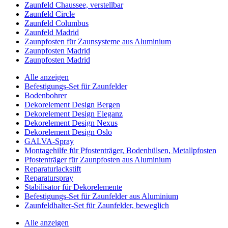
Zaunfeld Chaussee, verstellbar
Zaunfeld Circle
Zaunfeld Columbus
Zaunfeld Madrid
Zaunpfosten für Zaunsysteme aus Aluminium
Zaunpfosten Madrid
Zaunpfosten Madrid
Alle anzeigen
Befestigungs-Set für Zaunfelder
Bodenbohrer
Dekorelement Design Bergen
Dekorelement Design Eleganz
Dekorelement Design Nexus
Dekorelement Design Oslo
GALVA-Spray
Montagehilfe für Pfostenträger, Bodenhülsen, Metallpfosten
Pfostenträger für Zaunpfosten aus Aluminium
Reparaturlackstift
Reparaturspray
Stabilisator für Dekorelemente
Befestigungs-Set für Zaunfelder aus Aluminium
Zaunfeldhalter-Set für Zaunfelder, beweglich
Alle anzeigen