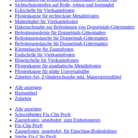
Sichtschutzstreifen auf Rolle, robust und formstabil
Eckschelle für Vierkantpfosten
Pfostenkappe für rechteckige Metallpfosten
Mattenhalter für Vierkantpfosten
Hakenschraube zur Befestigung von Doppelstab-Gittermatten
Befestigungsleiste für Doppelstab-Gittermatten
Befestigungslasche für Doppelstab-Gittermatten
Befestigungslasche für Doppelstab-Gittermatten
Klemmlasche für Zaunpfosten
Endschelle für Vierkantpfosten
Bügelschelle für Vierkantpfosten
Pfostenkappe für quadratische Metallpfosten
Pfostenkappe für glatte Universalstäbe
Zubehör-Set, Zylinderschraube inkl. Mauerspreizdübel
Alle anzeigen
Basisartikel
Zubehör
Alle anzeigen
Schweißgitter Fix-Clip Pro®
Zaunpfosten, ungebohrt, zum Einbetonieren
Fix-Clip Pro®
Zaunpfosten, ungebohrt, für Einschlag-Bodenhülsen
Strebe Fix-Clip Pro®