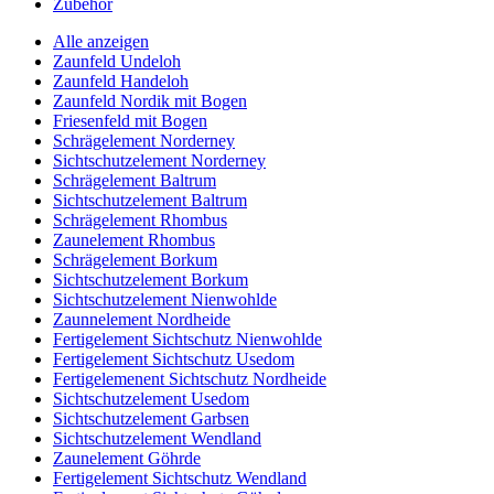
Zubehör
Alle anzeigen
Zaunfeld Undeloh
Zaunfeld Handeloh
Zaunfeld Nordik mit Bogen
Friesenfeld mit Bogen
Schrägelement Norderney
Sichtschutzelement Norderney
Schrägelement Baltrum
Sichtschutzelement Baltrum
Schrägelement Rhombus
Zaunelement Rhombus
Schrägelement Borkum
Sichtschutzelement Borkum
Sichtschutzelement Nienwohlde
Zaunnelement Nordheide
Fertigelement Sichtschutz Nienwohlde
Fertigelement Sichtschutz Usedom
Fertigelemenent Sichtschutz Nordheide
Sichtschutzelement Usedom
Sichtschutzelement Garbsen
Sichtschutzelement Wendland
Zaunelement Göhrde
Fertigelement Sichtschutz Wendland