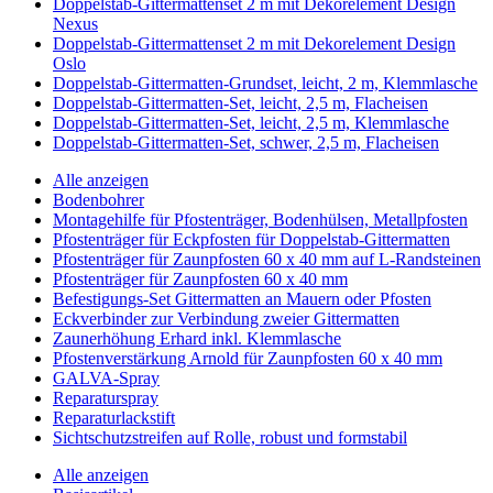
Doppelstab-Gittermattenset 2 m mit Dekorelement Design
Nexus
Doppelstab-Gittermattenset 2 m mit Dekorelement Design
Oslo
Doppelstab-Gittermatten-Grundset, leicht, 2 m, Klemmlasche
Doppelstab-Gittermatten-Set, leicht, 2,5 m, Flacheisen
Doppelstab-Gittermatten-Set, leicht, 2,5 m, Klemmlasche
Doppelstab-Gittermatten-Set, schwer, 2,5 m, Flacheisen
Alle anzeigen
Bodenbohrer
Montagehilfe für Pfostenträger, Bodenhülsen, Metallpfosten
Pfostenträger für Eckpfosten für Doppelstab-Gittermatten
Pfostenträger für Zaunpfosten 60 x 40 mm auf L-Randsteinen
Pfostenträger für Zaunpfosten 60 x 40 mm
Befestigungs-Set Gittermatten an Mauern oder Pfosten
Eckverbinder zur Verbindung zweier Gittermatten
Zaunerhöhung Erhard inkl. Klemmlasche
Pfostenverstärkung Arnold für Zaunpfosten 60 x 40 mm
GALVA-Spray
Reparaturspray
Reparaturlackstift
Sichtschutzstreifen auf Rolle, robust und formstabil
Alle anzeigen