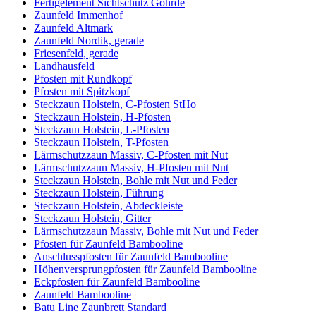
Fertigelement Sichtschutz Göhrde
Zaunfeld Immenhof
Zaunfeld Altmark
Zaunfeld Nordik, gerade
Friesenfeld, gerade
Landhausfeld
Pfosten mit Rundkopf
Pfosten mit Spitzkopf
Steckzaun Holstein, C-Pfosten StHo
Steckzaun Holstein, H-Pfosten
Steckzaun Holstein, L-Pfosten
Steckzaun Holstein, T-Pfosten
Lärmschutzzaun Massiv, C-Pfosten mit Nut
Lärmschutzzaun Massiv, H-Pfosten mit Nut
Steckzaun Holstein, Bohle mit Nut und Feder
Steckzaun Holstein, Führung
Steckzaun Holstein, Abdeckleiste
Steckzaun Holstein, Gitter
Lärmschutzzaun Massiv, Bohle mit Nut und Feder
Pfosten für Zaunfeld Bambooline
Anschlusspfosten für Zaunfeld Bambooline
Höhenversprungpfosten für Zaunfeld Bambooline
Eckpfosten für Zaunfeld Bambooline
Zaunfeld Bambooline
Batu Line Zaunbrett Standard