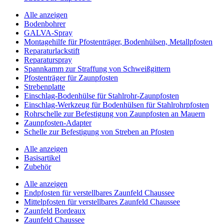
Alle anzeigen
Bodenbohrer
GALVA-Spray
Montagehilfe für Pfostenträger, Bodenhülsen, Metallpfosten
Reparaturlackstift
Reparaturspray
Spannkamm zur Straffung von Schweißgittern
Pfostenträger für Zaunpfosten
Strebenplatte
Einschlag-Bodenhülse für Stahlrohr-Zaunpfosten
Einschlag-Werkzeug für Bodenhülsen für Stahlrohrpfosten
Rohrschelle zur Befestigung von Zaunpfosten an Mauern
Zaunpfosten-Adapter
Schelle zur Befestigung von Streben an Pfosten
Alle anzeigen
Basisartikel
Zubehör
Alle anzeigen
Endpfosten für verstellbares Zaunfeld Chaussee
Mittelpfosten für verstellbares Zaunfeld Chaussee
Zaunfeld Bordeaux
Zaunfeld Chaussee