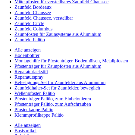
Mittelpfosten für verstellbares Zaunfeld Chaussee
Zaunfeld Bordeaux
Zaunfeld Chaussee
Zaunfeld Chaussee, verstellbar
Zaunfeld Circle
Zaunfeld Columbus
Zaunpfosten für Zaunsysteme aus Aluminium
Zaunfeld Palitio
Alle anzeigen
Bodenbohrer
Montagehilfe für Pfostenträger, Bodenhülsen, Metallpfosten
Pfostenträger für Zaunpfosten aus Aluminium
Reparaturlackstift
Reparaturspray
Befestigungs-Set für Zaunfelder aus Aluminium
Zaunfeldhalter-Set für Zaunfelder, beweglich
Wellenpfosten Palitio
Pfostenträger Palitio, zum Einbetonieren
Pfostenträger Palitio, zum Aufschrauben
Pfostenkappe Palitio
Klemmprofilkappe Palitio
Alle anzeigen
Basisartikel