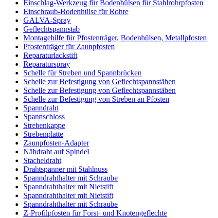
Einschlag-Werkzeug für Bodenhülsen für Stahlrohrpfosten
Einschraub-Bodenhülse für Rohre
GALVA-Spray
Geflechtspannstab
Montagehilfe für Pfostenträger, Bodenhülsen, Metallpfosten
Pfostenträger für Zaunpfosten
Reparaturlackstift
Reparaturspray
Schelle für Streben und Spannbrücken
Schelle zur Befestigung von Geflechtspannstäben
Schelle zur Befestigung von Geflechtspannstäben
Schelle zur Befestigung von Streben an Pfosten
Spanndraht
Spannschloss
Strebenkappe
Strebenplatte
Zaunpfosten-Adapter
Nähdraht auf Spindel
Stacheldraht
Drahtspanner mit Stahlnuss
Spanndrahthalter mit Schraube
Spanndrahthalter mit Nietstift
Spanndrahthalter mit Nietstift
Spanndrahthalter mit Schraube
Z-Profilpfosten für Forst- und Knotengeflechte