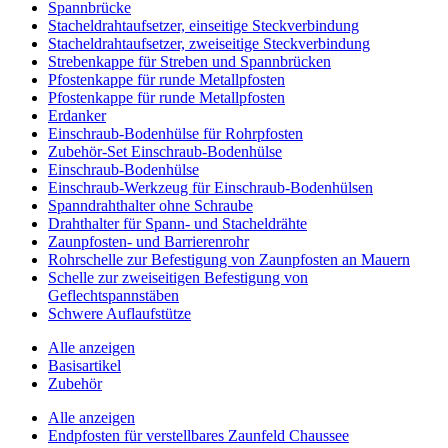
Spannbrücke
Stacheldrahtaufsetzer, einseitige Steckverbindung
Stacheldrahtaufsetzer, zweiseitige Steckverbindung
Strebenkappe für Streben und Spannbrücken
Pfostenkappe für runde Metallpfosten
Pfostenkappe für runde Metallpfosten
Erdanker
Einschraub-Bodenhülse für Rohrpfosten
Zubehör-Set Einschraub-Bodenhülse
Einschraub-Bodenhülse
Einschraub-Werkzeug für Einschraub-Bodenhülsen
Spanndrahthalter ohne Schraube
Drahthalter für Spann- und Stacheldrähte
Zaunpfosten- und Barrierenrohr
Rohrschelle zur Befestigung von Zaunpfosten an Mauern
Schelle zur zweiseitigen Befestigung von
Geflechtspannstäben
Schwere Auflaufstütze
Alle anzeigen
Basisartikel
Zubehör
Alle anzeigen
Endpfosten für verstellbares Zaunfeld Chaussee