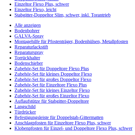
Einzeltor Flexo Plus, schwer
Einzeltor Flexo, leicht
Stabgitter-Doppeltor Slim, schwer, inkl. Torantrieb
Alle anzeigen
Bodenbohrer
GALVA-Spray
Montagehilfe für Pfostenträger, Bodenhülsen, Metallpfosten
Reparaturlackstift
Reparaturspray
Torrückhalter
Bodenschieber
Zubehör-Set für Doppeltore Flexo Plus
Zubehör-Set für kleines Doppeltor Flexo
Zubehör-Set für großes Doppeltor Flexo
Zubehör-Set für Einzeltore Flexo Plus
Zubehör-Set für kleines Einzeltor Flexo
Zubehör-Set für großes Einzeltor Flexo
Auflaufstütze für Stabgitter-Doppeltore
Langschild
Türdrücker
Befestigungsleiste für Doppelstab-Gittermatten
Anschlagpfosten für Einzeltore Flexo Plus, schwer
Klobenpfosten für Einzel- und Doppeltore Flexo Plus, schwer