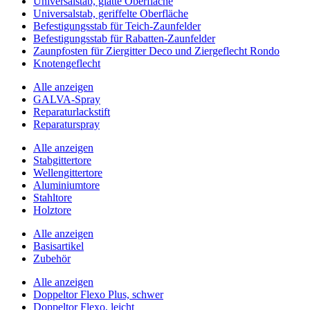
Universalstab, glatte Oberfläche
Universalstab, geriffelte Oberfläche
Befestigungsstab für Teich-Zaunfelder
Befestigungsstab für Rabatten-Zaunfelder
Zaunpfosten für Ziergitter Deco und Ziergeflecht Rondo
Knotengeflecht
Alle anzeigen
GALVA-Spray
Reparaturlackstift
Reparaturspray
Alle anzeigen
Stabgittertore
Wellengittertore
Aluminiumtore
Stahltore
Holztore
Alle anzeigen
Basisartikel
Zubehör
Alle anzeigen
Doppeltor Flexo Plus, schwer
Doppeltor Flexo, leicht