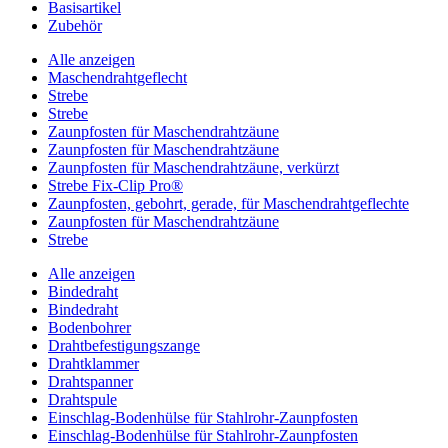
Basisartikel
Zubehör
Alle anzeigen
Maschendrahtgeflecht
Strebe
Strebe
Zaunpfosten für Maschendrahtzäune
Zaunpfosten für Maschendrahtzäune
Zaunpfosten für Maschendrahtzäune, verkürzt
Strebe Fix-Clip Pro®
Zaunpfosten, gebohrt, gerade, für Maschendrahtgeflechte
Zaunpfosten für Maschendrahtzäune
Strebe
Alle anzeigen
Bindedraht
Bindedraht
Bodenbohrer
Drahtbefestigungszange
Drahtklammer
Drahtspanner
Drahtspule
Einschlag-Bodenhülse für Stahlrohr-Zaunpfosten
Einschlag-Bodenhülse für Stahlrohr-Zaunpfosten