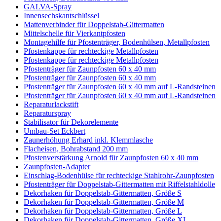
GALVA-Spray
Innensechskantschlüssel
Mattenverbinder für Doppelstab-Gittermatten
Mittelschelle für Vierkantpfosten
Montagehilfe für Pfostenträger, Bodenhülsen, Metallpfosten
Pfostenkappe für rechteckige Metallpfosten
Pfostenkappe für rechteckige Metallpfosten
Pfostenträger für Zaunpfosten 60 x 40 mm
Pfostenträger für Zaunpfosten 60 x 40 mm
Pfostenträger für Zaunpfosten 60 x 40 mm auf L-Randsteinen
Pfostenträger für Zaunpfosten 60 x 40 mm auf L-Randsteinen
Reparaturlackstift
Reparaturspray
Stabilisator für Dekorelemente
Umbau-Set Eckbert
Zaunerhöhung Erhard inkl. Klemmlasche
Flacheisen, Bohrabstand 200 mm
Pfostenverstärkung Arnold für Zaunpfosten 60 x 40 mm
Zaunpfosten-Adapter
Einschlag-Bodenhülse für rechteckige Stahlrohr-Zaunpfosten
Pfostenträger für Doppelstab-Gittermatten mit Riffelstahldolle
Dekorhaken für Doppelstab-Gittermatten, Größe S
Dekorhaken für Doppelstab-Gittermatten, Größe M
Dekorhaken für Doppelstab-Gittermatten, Größe L
Dekorhaken für Doppelstab-Gittermatten, Größe XL