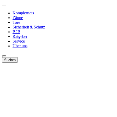
Komplettsets
Zäune
Tore
Sicherheit & Schutz
B2B
Ratgeber
Service
Über uns
Suchen