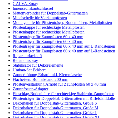
GALVA-Spray
Innensechskantschlüssel
Mattenverbinder für Doppelstab-Gittermatten
Mittelschelle für Vierkantpfosten
Montagehilfe für Pfostenträger, Bodenhülsen, Metallpfosten
Pfostenkappe für rechteckige Metallpfosten
Pfostenkappe für rechteckige Metallpfosten
Pfostenträger für Zaunpfosten 60 x 40 mm
Pfostenträger für Zaunpfosten 60 x 40 mm
Pfostenträger für Zaunpfosten 60 x 40 mm auf L-Randsteinen
Pfostenträger für Zaunpfosten 60 x 40 mm auf L-Randsteinen
Reparaturlackstift
Reparaturspray
Stabilisator für Dekorelemente
Umbau-Set Eckbert
Zaunerhöhung Erhard inkl. Klemmlasche
Flacheisen, Bohrabstand 200 mm
Pfostenverstärkung Arnold für Zaunpfosten 60 x 40 mm
Zaunpfosten-Adapter
Einschlag-Bodenhülse für rechteckige Stahlrohr-Zaunpfosten
Pfostenträger für Doppelstab-Gittermatten mit Riffelstahldolle
Dekorhaken für Doppelstab-Gittermatten, Größe S
Dekorhaken für Doppelstab-Gittermatten, Größe M
Dekorhaken für Doppelstab-Gittermatten, Größe L
Dekorhaken für Doppelstab-Gittermatten, Größe XL