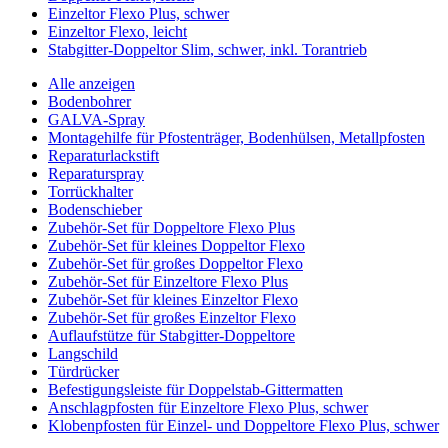
Einzeltor Flexo Plus, schwer
Einzeltor Flexo, leicht
Stabgitter-Doppeltor Slim, schwer, inkl. Torantrieb
Alle anzeigen
Bodenbohrer
GALVA-Spray
Montagehilfe für Pfostenträger, Bodenhülsen, Metallpfosten
Reparaturlackstift
Reparaturspray
Torrückhalter
Bodenschieber
Zubehör-Set für Doppeltore Flexo Plus
Zubehör-Set für kleines Doppeltor Flexo
Zubehör-Set für großes Doppeltor Flexo
Zubehör-Set für Einzeltore Flexo Plus
Zubehör-Set für kleines Einzeltor Flexo
Zubehör-Set für großes Einzeltor Flexo
Auflaufstütze für Stabgitter-Doppeltore
Langschild
Türdrücker
Befestigungsleiste für Doppelstab-Gittermatten
Anschlagpfosten für Einzeltore Flexo Plus, schwer
Klobenpfosten für Einzel- und Doppeltore Flexo Plus, schwer