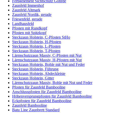
Fertigelement Sichtschutz Göhrde
Zaunfeld Immenhof
Zaunfeld Altmark
Zaunfeld Nordik, gerade
Friesenfeld, gerade
Landhausfeld
Pfosten mit Rundkopf
Pfosten mit Spitzkopf
Steckzaun Holstein, C-Pfosten StHo
Steckzaun Holstein, H-Pfosten
Steckzaun Holstein, L-Pfosten
Steckzaun Holstein, T-Pfosten
Lärmschutzzaun Massiv, C-Pfosten mit Nut
Lärmschutzzaun Massiv, H-Pfosten mit Nut
Steckzaun Holstein, Bohle mit Nut und Feder
Steckzaun Holstein, Führung
Steckzaun Holstein, Abdeckleiste
Steckzaun Holstein, Gitter
Lärmschutzzaun Massiv, Bohle mit Nut und Feder
Pfosten für Zaunfeld Bambooline
Anschlusspfosten für Zaunfeld Bambooline
Höhenversprungpfosten für Zaunfeld Bambooline
Eckpfosten für Zaunfeld Bambooline
Zaunfeld Bambooline
Batu Line Zaunbrett Standard