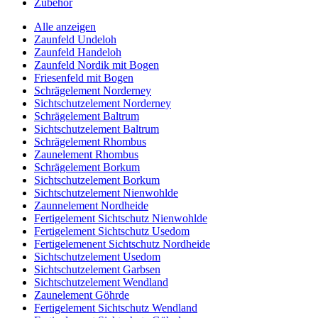
Zubehör
Alle anzeigen
Zaunfeld Undeloh
Zaunfeld Handeloh
Zaunfeld Nordik mit Bogen
Friesenfeld mit Bogen
Schrägelement Norderney
Sichtschutzelement Norderney
Schrägelement Baltrum
Sichtschutzelement Baltrum
Schrägelement Rhombus
Zaunelement Rhombus
Schrägelement Borkum
Sichtschutzelement Borkum
Sichtschutzelement Nienwohlde
Zaunnelement Nordheide
Fertigelement Sichtschutz Nienwohlde
Fertigelement Sichtschutz Usedom
Fertigelemenent Sichtschutz Nordheide
Sichtschutzelement Usedom
Sichtschutzelement Garbsen
Sichtschutzelement Wendland
Zaunelement Göhrde
Fertigelement Sichtschutz Wendland