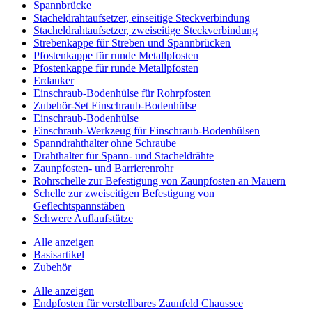
Spannbrücke
Stacheldrahtaufsetzer, einseitige Steckverbindung
Stacheldrahtaufsetzer, zweiseitige Steckverbindung
Strebenkappe für Streben und Spannbrücken
Pfostenkappe für runde Metallpfosten
Pfostenkappe für runde Metallpfosten
Erdanker
Einschraub-Bodenhülse für Rohrpfosten
Zubehör-Set Einschraub-Bodenhülse
Einschraub-Bodenhülse
Einschraub-Werkzeug für Einschraub-Bodenhülsen
Spanndrahthalter ohne Schraube
Drahthalter für Spann- und Stacheldrähte
Zaunpfosten- und Barrierenrohr
Rohrschelle zur Befestigung von Zaunpfosten an Mauern
Schelle zur zweiseitigen Befestigung von
Geflechtspannstäben
Schwere Auflaufstütze
Alle anzeigen
Basisartikel
Zubehör
Alle anzeigen
Endpfosten für verstellbares Zaunfeld Chaussee