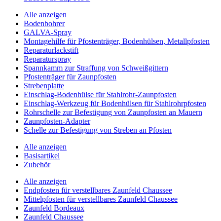
Alle anzeigen
Bodenbohrer
GALVA-Spray
Montagehilfe für Pfostenträger, Bodenhülsen, Metallpfosten
Reparaturlackstift
Reparaturspray
Spannkamm zur Straffung von Schweißgittern
Pfostenträger für Zaunpfosten
Strebenplatte
Einschlag-Bodenhülse für Stahlrohr-Zaunpfosten
Einschlag-Werkzeug für Bodenhülsen für Stahlrohrpfosten
Rohrschelle zur Befestigung von Zaunpfosten an Mauern
Zaunpfosten-Adapter
Schelle zur Befestigung von Streben an Pfosten
Alle anzeigen
Basisartikel
Zubehör
Alle anzeigen
Endpfosten für verstellbares Zaunfeld Chaussee
Mittelpfosten für verstellbares Zaunfeld Chaussee
Zaunfeld Bordeaux
Zaunfeld Chaussee