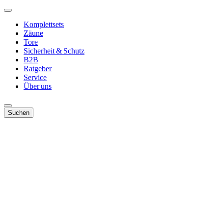
Komplettsets
Zäune
Tore
Sicherheit & Schutz
B2B
Ratgeber
Service
Über uns
Suchen