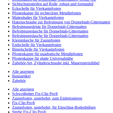
Sichtschutzstreifen auf Rolle, robust und formstabil
Eckschelle für Vierkantpfosten
Pfostenkappe für rechteckige Metallpfosten
Mattenhalter für Vierkantpfosten
Hakenschraube zur Befestigung von Doppelstab-Gittermatten
Befestigungsleiste für Doppelstab-Gittermatten
Befestigungslasche für Doppelstab-Gittermatten
Befestigungslasche für Doppelstab-Gittermatten
Klemmlasche für Zaunpfosten
Endschelle für Vierkantpfosten
Bügelschelle für Vierkantpfosten
Pfostenkappe für quadratische Metallpfosten
Pfostenkappe für glatte Universalstäbe
Zubehör-Set, Zylinderschraube inkl. Mauerspreizdübel
Alle anzeigen
Basisartikel
Zubehör
Alle anzeigen
Schweißgitter Fix-Clip Pro®
Zaunpfosten, ungebohrt, zum Einbetonieren
Fix-Clip Pro®
Zaunpfosten, ungebohrt, für Einschlag-Bodenhülsen
Strebe Fix-Clip Pro®