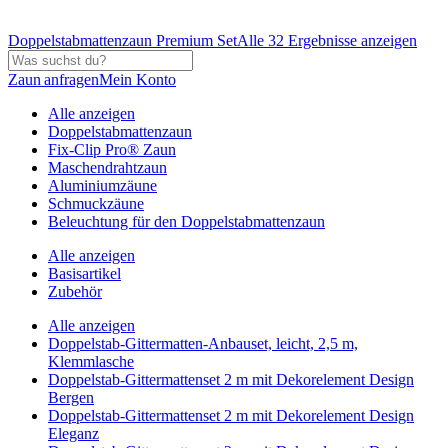
Doppelstabmattenzaun Premium Set
Alle 32 Ergebnisse anzeigen
Zaun anfragen
Mein Konto
Alle anzeigen
Doppelstabmattenzaun
Fix-Clip Pro® Zaun
Maschendrahtzaun
Aluminiumzäune
Schmuckzäune
Beleuchtung für den Doppelstabmattenzaun
Alle anzeigen
Basisartikel
Zubehör
Alle anzeigen
Doppelstab-Gittermatten-Anbauset, leicht, 2,5 m,
Klemmlasche
Doppelstab-Gittermattenset 2 m mit Dekorelement Design
Bergen
Doppelstab-Gittermattenset 2 m mit Dekorelement Design
Eleganz