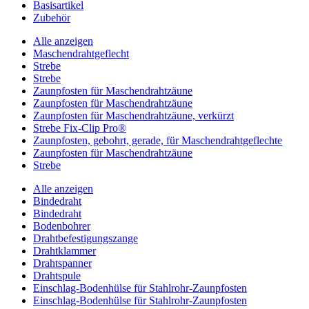
Basisartikel
Zubehör
Alle anzeigen
Maschendrahtgeflecht
Strebe
Strebe
Zaunpfosten für Maschendrahtzäune
Zaunpfosten für Maschendrahtzäune
Zaunpfosten für Maschendrahtzäune, verkürzt
Strebe Fix-Clip Pro®
Zaunpfosten, gebohrt, gerade, für Maschendrahtgeflechte
Zaunpfosten für Maschendrahtzäune
Strebe
Alle anzeigen
Bindedraht
Bindedraht
Bodenbohrer
Drahtbefestigungszange
Drahtklammer
Drahtspanner
Drahtspule
Einschlag-Bodenhülse für Stahlrohr-Zaunpfosten
Einschlag-Bodenhülse für Stahlrohr-Zaunpfosten