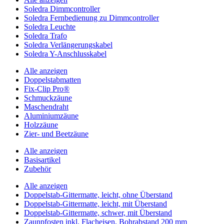
Soledra Dimmcontroller
Soledra Fernbedienung zu Dimmcontroller
Soledra Leuchte
Soledra Trafo
Soledra Verlängerungskabel
Soledra Y-Anschlusskabel
Alle anzeigen
Doppelstabmatten
Fix-Clip Pro®
Schmuckzäune
Maschendraht
Aluminiumzäune
Holzzäune
Zier- und Beetzäune
Alle anzeigen
Basisartikel
Zubehör
Alle anzeigen
Doppelstab-Gittermatte, leicht, ohne Überstand
Doppelstab-Gittermatte, leicht, mit Überstand
Doppelstab-Gittermatte, schwer, mit Überstand
Zaunpfosten inkl. Flacheisen, Bohrabstand 200 mm