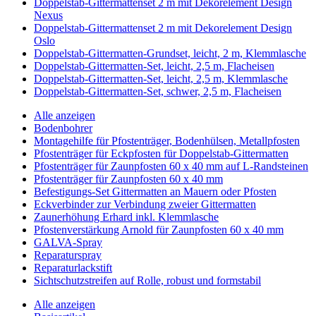
Doppelstab-Gittermattenset 2 m mit Dekorelement Design
Nexus
Doppelstab-Gittermattenset 2 m mit Dekorelement Design
Oslo
Doppelstab-Gittermatten-Grundset, leicht, 2 m, Klemmlasche
Doppelstab-Gittermatten-Set, leicht, 2,5 m, Flacheisen
Doppelstab-Gittermatten-Set, leicht, 2,5 m, Klemmlasche
Doppelstab-Gittermatten-Set, schwer, 2,5 m, Flacheisen
Alle anzeigen
Bodenbohrer
Montagehilfe für Pfostenträger, Bodenhülsen, Metallpfosten
Pfostenträger für Eckpfosten für Doppelstab-Gittermatten
Pfostenträger für Zaunpfosten 60 x 40 mm auf L-Randsteinen
Pfostenträger für Zaunpfosten 60 x 40 mm
Befestigungs-Set Gittermatten an Mauern oder Pfosten
Eckverbinder zur Verbindung zweier Gittermatten
Zaunerhöhung Erhard inkl. Klemmlasche
Pfostenverstärkung Arnold für Zaunpfosten 60 x 40 mm
GALVA-Spray
Reparaturspray
Reparaturlackstift
Sichtschutzstreifen auf Rolle, robust und formstabil
Alle anzeigen