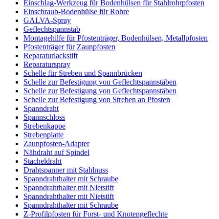
Einschlag-Werkzeug für Bodenhülsen für Stahlrohrpfosten
Einschraub-Bodenhülse für Rohre
GALVA-Spray
Geflechtspannstab
Montagehilfe für Pfostenträger, Bodenhülsen, Metallpfosten
Pfostenträger für Zaunpfosten
Reparaturlackstift
Reparaturspray
Schelle für Streben und Spannbrücken
Schelle zur Befestigung von Geflechtspannstäben
Schelle zur Befestigung von Geflechtspannstäben
Schelle zur Befestigung von Streben an Pfosten
Spanndraht
Spannschloss
Strebenkappe
Strebenplatte
Zaunpfosten-Adapter
Nähdraht auf Spindel
Stacheldraht
Drahtspanner mit Stahlnuss
Spanndrahthalter mit Schraube
Spanndrahthalter mit Nietstift
Spanndrahthalter mit Nietstift
Spanndrahthalter mit Schraube
Z-Profilpfosten für Forst- und Knotengeflechte