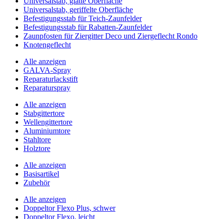
Universalstab, glatte Oberfläche
Universalstab, geriffelte Oberfläche
Befestigungsstab für Teich-Zaunfelder
Befestigungsstab für Rabatten-Zaunfelder
Zaunpfosten für Ziergitter Deco und Ziergeflecht Rondo
Knotengeflecht
Alle anzeigen
GALVA-Spray
Reparaturlackstift
Reparaturspray
Alle anzeigen
Stabgittertore
Wellengittertore
Aluminiumtore
Stahltore
Holztore
Alle anzeigen
Basisartikel
Zubehör
Alle anzeigen
Doppeltor Flexo Plus, schwer
Doppeltor Flexo, leicht