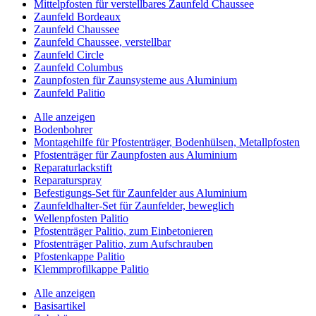
Mittelpfosten für verstellbares Zaunfeld Chaussee
Zaunfeld Bordeaux
Zaunfeld Chaussee
Zaunfeld Chaussee, verstellbar
Zaunfeld Circle
Zaunfeld Columbus
Zaunpfosten für Zaunsysteme aus Aluminium
Zaunfeld Palitio
Alle anzeigen
Bodenbohrer
Montagehilfe für Pfostenträger, Bodenhülsen, Metallpfosten
Pfostenträger für Zaunpfosten aus Aluminium
Reparaturlackstift
Reparaturspray
Befestigungs-Set für Zaunfelder aus Aluminium
Zaunfeldhalter-Set für Zaunfelder, beweglich
Wellenpfosten Palitio
Pfostenträger Palitio, zum Einbetonieren
Pfostenträger Palitio, zum Aufschrauben
Pfostenkappe Palitio
Klemmprofilkappe Palitio
Alle anzeigen
Basisartikel