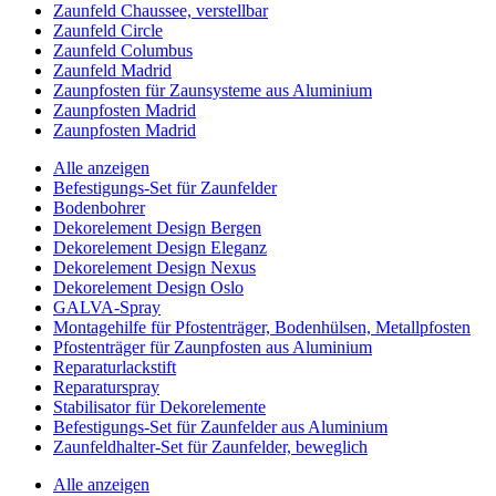
Zaunfeld Chaussee, verstellbar
Zaunfeld Circle
Zaunfeld Columbus
Zaunfeld Madrid
Zaunpfosten für Zaunsysteme aus Aluminium
Zaunpfosten Madrid
Zaunpfosten Madrid
Alle anzeigen
Befestigungs-Set für Zaunfelder
Bodenbohrer
Dekorelement Design Bergen
Dekorelement Design Eleganz
Dekorelement Design Nexus
Dekorelement Design Oslo
GALVA-Spray
Montagehilfe für Pfostenträger, Bodenhülsen, Metallpfosten
Pfostenträger für Zaunpfosten aus Aluminium
Reparaturlackstift
Reparaturspray
Stabilisator für Dekorelemente
Befestigungs-Set für Zaunfelder aus Aluminium
Zaunfeldhalter-Set für Zaunfelder, beweglich
Alle anzeigen