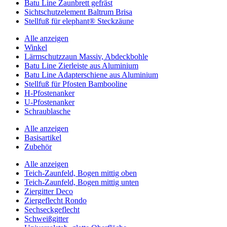
Batu Line Zaunbrett gefräst
Sichtschutzelement Baltrum Brisa
Stellfuß für elephant® Steckzäune
Alle anzeigen
Winkel
Lärmschutzzaun Massiv, Abdeckbohle
Batu Line Zierleiste aus Aluminium
Batu Line Adapterschiene aus Aluminium
Stellfuß für Pfosten Bambooline
H-Pfostenanker
U-Pfostenanker
Schraublasche
Alle anzeigen
Basisartikel
Zubehör
Alle anzeigen
Teich-Zaunfeld, Bogen mittig oben
Teich-Zaunfeld, Bogen mittig unten
Ziergitter Deco
Ziergeflecht Rondo
Sechseckgeflecht
Schweißgitter