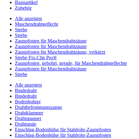
Basisartikel
Zubehör
Alle anzeigen
Maschendrahtgeflecht
Strebe
Strebe
Zaunpfosten für Maschendrahtzäune
Zaunpfosten für Maschendrahtzäune
Zaunpfosten für Maschendrahtzäune, verkürzt
Strebe Fix-Clip Pro®
Zaunpfosten, gebohrt, gerade, für Maschendrahtgeflechte
Zaunpfosten für Maschendrahtzäune
Strebe
Alle anzeigen
Bindedraht
Bindedraht
Bodenbohrer
Drahtbefestigungszange
Drahtklammer
Drahtspanner
Drahtspule
Einschlag-Bodenhülse für Stahlrohr-Zaunpfosten
Einschlag-Bodenhülse für Stahlrohr-Zaunpfosten