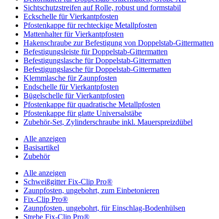
Sichtschutzstreifen auf Rolle, robust und formstabil
Eckschelle für Vierkantpfosten
Pfostenkappe für rechteckige Metallpfosten
Mattenhalter für Vierkantpfosten
Hakenschraube zur Befestigung von Doppelstab-Gittermatten
Befestigungsleiste für Doppelstab-Gittermatten
Befestigungslasche für Doppelstab-Gittermatten
Befestigungslasche für Doppelstab-Gittermatten
Klemmlasche für Zaunpfosten
Endschelle für Vierkantpfosten
Bügelschelle für Vierkantpfosten
Pfostenkappe für quadratische Metallpfosten
Pfostenkappe für glatte Universalstäbe
Zubehör-Set, Zylinderschraube inkl. Mauerspreizdübel
Alle anzeigen
Basisartikel
Zubehör
Alle anzeigen
Schweißgitter Fix-Clip Pro®
Zaunpfosten, ungebohrt, zum Einbetonieren
Fix-Clip Pro®
Zaunpfosten, ungebohrt, für Einschlag-Bodenhülsen
Strebe Fix-Clip Pro®