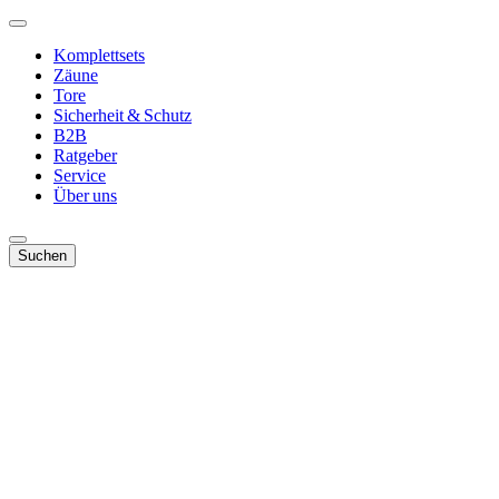
Komplettsets
Zäune
Tore
Sicherheit & Schutz
B2B
Ratgeber
Service
Über uns
Suchen