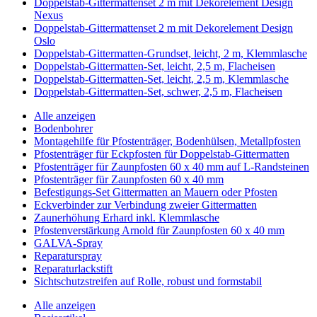
Doppelstab-Gittermattenset 2 m mit Dekorelement Design
Nexus
Doppelstab-Gittermattenset 2 m mit Dekorelement Design
Oslo
Doppelstab-Gittermatten-Grundset, leicht, 2 m, Klemmlasche
Doppelstab-Gittermatten-Set, leicht, 2,5 m, Flacheisen
Doppelstab-Gittermatten-Set, leicht, 2,5 m, Klemmlasche
Doppelstab-Gittermatten-Set, schwer, 2,5 m, Flacheisen
Alle anzeigen
Bodenbohrer
Montagehilfe für Pfostenträger, Bodenhülsen, Metallpfosten
Pfostenträger für Eckpfosten für Doppelstab-Gittermatten
Pfostenträger für Zaunpfosten 60 x 40 mm auf L-Randsteinen
Pfostenträger für Zaunpfosten 60 x 40 mm
Befestigungs-Set Gittermatten an Mauern oder Pfosten
Eckverbinder zur Verbindung zweier Gittermatten
Zaunerhöhung Erhard inkl. Klemmlasche
Pfostenverstärkung Arnold für Zaunpfosten 60 x 40 mm
GALVA-Spray
Reparaturspray
Reparaturlackstift
Sichtschutzstreifen auf Rolle, robust und formstabil
Alle anzeigen