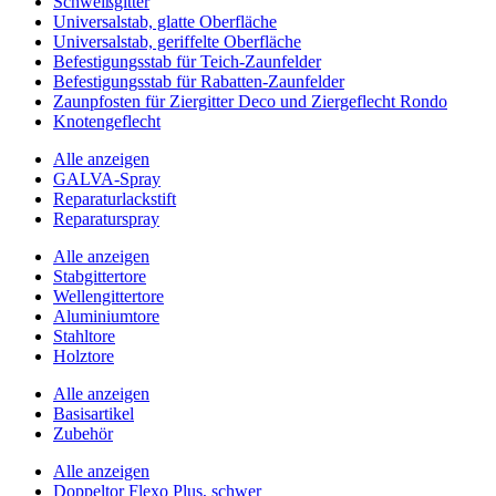
Schweißgitter
Universalstab, glatte Oberfläche
Universalstab, geriffelte Oberfläche
Befestigungsstab für Teich-Zaunfelder
Befestigungsstab für Rabatten-Zaunfelder
Zaunpfosten für Ziergitter Deco und Ziergeflecht Rondo
Knotengeflecht
Alle anzeigen
GALVA-Spray
Reparaturlackstift
Reparaturspray
Alle anzeigen
Stabgittertore
Wellengittertore
Aluminiumtore
Stahltore
Holztore
Alle anzeigen
Basisartikel
Zubehör
Alle anzeigen
Doppeltor Flexo Plus, schwer