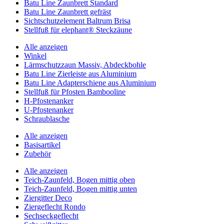
Batu Line Zaunbrett Standard
Batu Line Zaunbrett gefräst
Sichtschutzelement Baltrum Brisa
Stellfuß für elephant® Steckzäune
Alle anzeigen
Winkel
Lärmschutzzaun Massiv, Abdeckbohle
Batu Line Zierleiste aus Aluminium
Batu Line Adapterschiene aus Aluminium
Stellfuß für Pfosten Bambooline
H-Pfostenanker
U-Pfostenanker
Schraublasche
Alle anzeigen
Basisartikel
Zubehör
Alle anzeigen
Teich-Zaunfeld, Bogen mittig oben
Teich-Zaunfeld, Bogen mittig unten
Ziergitter Deco
Ziergeflecht Rondo
Sechseckgeflecht