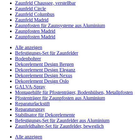
Zaunfeld Chaussee, verstellbar
Zaunfeld Circle
Zaunfeld Columbus
Zaunfeld Madrid
Zaunpfosten für Zaunsysteme aus Aluminium
Zaunpfosten Madrid
Zaunpfosten Madrid
Alle anzeigen
Befestigungs-Set für Zaunfelder
Bodenbohrer
Dekorelement Design Bergen
Dekorelement Design Eleganz
Dekorelement Design Nexus
Dekorelement Design Oslo
GALVA-Spray
Montagehilfe für Pfostenträger, Bodenhülsen, Metallpfosten
Pfostenträger für Zaunpfosten aus Aluminium
Reparaturlackstift
Reparaturspray
Stabilisator für Dekorelemente
Befestigungs-Set für Zaunfelder aus Aluminium
Zaunfeldhalter-Set für Zaunfelder, beweglich
Alle anzeigen