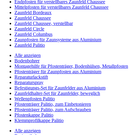
Endpfosten für verstellbares Zaunfeld Chaussee
Mittelpfosten für verstellbares Zaunfeld Chaussee
Zaunfeld Bordeaux
Zaunfeld Chaussee
Zaunfeld Chaussee, verstellbar
Zaunfeld Circle
Zaunfeld Columbus
Zaunpfosten für Zaunsysteme aus Aluminium
Zaunfeld Palitio
Alle anzeigen
Bodenbohrer
Montagehilfe für Pfostenträger, Bodenhülsen, Metallpfosten
Pfostenträger für Zaunpfosten aus Aluminium
Reparaturlackstift
Reparaturspray
Befestigungs-Set für Zaunfelder aus Aluminium
Zaunfeldhalter-Set für Zaunfelder, beweglich
Wellenpfosten Palitio
Pfostenträger Palitio, zum Einbetonieren
Pfostenträger Palitio, zum Aufschrauben
Pfostenkappe Palitio
Klemmprofilkappe Palitio
Alle anzeigen