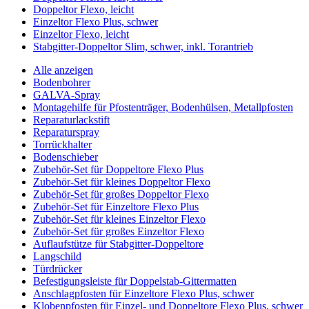
Doppeltor Flexo, leicht
Einzeltor Flexo Plus, schwer
Einzeltor Flexo, leicht
Stabgitter-Doppeltor Slim, schwer, inkl. Torantrieb
Alle anzeigen
Bodenbohrer
GALVA-Spray
Montagehilfe für Pfostenträger, Bodenhülsen, Metallpfosten
Reparaturlackstift
Reparaturspray
Torrückhalter
Bodenschieber
Zubehör-Set für Doppeltore Flexo Plus
Zubehör-Set für kleines Doppeltor Flexo
Zubehör-Set für großes Doppeltor Flexo
Zubehör-Set für Einzeltore Flexo Plus
Zubehör-Set für kleines Einzeltor Flexo
Zubehör-Set für großes Einzeltor Flexo
Auflaufstütze für Stabgitter-Doppeltore
Langschild
Türdrücker
Befestigungsleiste für Doppelstab-Gittermatten
Anschlagpfosten für Einzeltore Flexo Plus, schwer
Klobenpfosten für Einzel- und Doppeltore Flexo Plus, schwer