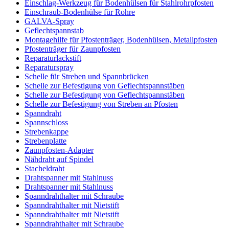
Einschlag-Werkzeug für Bodenhülsen für Stahlrohrpfosten
Einschraub-Bodenhülse für Rohre
GALVA-Spray
Geflechtspannstab
Montagehilfe für Pfostenträger, Bodenhülsen, Metallpfosten
Pfostenträger für Zaunpfosten
Reparaturlackstift
Reparaturspray
Schelle für Streben und Spannbrücken
Schelle zur Befestigung von Geflechtspannstäben
Schelle zur Befestigung von Geflechtspannstäben
Schelle zur Befestigung von Streben an Pfosten
Spanndraht
Spannschloss
Strebenkappe
Strebenplatte
Zaunpfosten-Adapter
Nähdraht auf Spindel
Stacheldraht
Drahtspanner mit Stahlnuss
Drahtspanner mit Stahlnuss
Spanndrahthalter mit Schraube
Spanndrahthalter mit Nietstift
Spanndrahthalter mit Nietstift
Spanndrahthalter mit Schraube