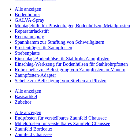
Alle anzeigen
Bodenbohrer
GALVA-Spray
Montagehilfe für Pfostenträger, Bodenhülsen, Metallpfosten
Reparaturlackstift
Reparaturspray
Spannkamm zur Straffung von Schweißgittern
Pfostenträger für Zaunpfosten
Strebenplatte
Einschlag-Bodenhülse für Stahlrohr-Zaunpfosten
Einschlag-Werkzeug für Bodenhülsen für Stahlrohrpfosten
Rohrschelle zur Befestigung von Zaunpfosten an Mauern
Zaunpfosten-Adapter
Schelle zur Befestigung von Streben an Pfosten
Alle anzeigen
Basisartikel
Zubehör
Alle anzeigen
Endpfosten für verstellbares Zaunfeld Chaussee
Mittelpfosten für verstellbares Zaunfeld Chaussee
Zaunfeld Bordeaux
Zaunfeld Chaussee