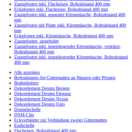
Zaunpfosten inkl. Flacheisen, Bohrabstand 400 mm
Eckpfosten inkl. Flacheisen, Bohrabstand 400 mm
Zaunpfosten inkl. separater Klemmlasche, Bohrabstand 400
mm
Zaunpfosten mit Platte inkl. Klemmlasche, Bohrabstand 400
mm
Eckpfosten inkl. Klemmlasche, Bohrabstand 400 mm
Zaunpfosten, ungebohrt
Zaunpfosten inkl. innenliegender Klemmlasche, verkürzt,
Bohrabstand 400 mm
Zaunpfosten inkl. innenliegender Klemmlasche, Bohrabstand
400 mm
Alle anzeigen
Befestigungs-Set Gittermatten an Mauern oder Pfosten
Bodenbohrer
Dekorelement Design Bergen
Dekorelement Design Eleganz
Dekorelement Design Nexus
Dekorelement Design Oslo
Doppelschelle
DSM-Clip
Eckverbinder zur Verbindung zweier Gittermatten
Endschelle
Flacheisen, Bohrabstand 400 mm