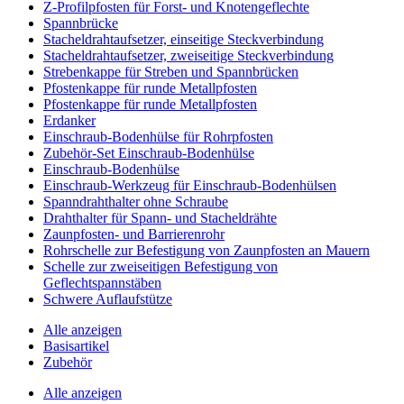
Z-Profilpfosten für Forst- und Knotengeflechte
Spannbrücke
Stacheldrahtaufsetzer, einseitige Steckverbindung
Stacheldrahtaufsetzer, zweiseitige Steckverbindung
Strebenkappe für Streben und Spannbrücken
Pfostenkappe für runde Metallpfosten
Pfostenkappe für runde Metallpfosten
Erdanker
Einschraub-Bodenhülse für Rohrpfosten
Zubehör-Set Einschraub-Bodenhülse
Einschraub-Bodenhülse
Einschraub-Werkzeug für Einschraub-Bodenhülsen
Spanndrahthalter ohne Schraube
Drahthalter für Spann- und Stacheldrähte
Zaunpfosten- und Barrierenrohr
Rohrschelle zur Befestigung von Zaunpfosten an Mauern
Schelle zur zweiseitigen Befestigung von
Geflechtspannstäben
Schwere Auflaufstütze
Alle anzeigen
Basisartikel
Zubehör
Alle anzeigen