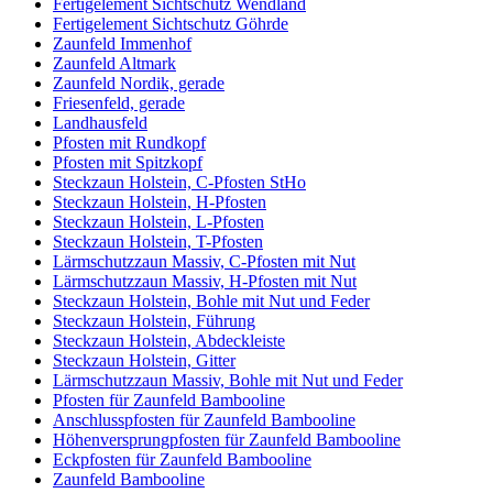
Fertigelement Sichtschutz Wendland
Fertigelement Sichtschutz Göhrde
Zaunfeld Immenhof
Zaunfeld Altmark
Zaunfeld Nordik, gerade
Friesenfeld, gerade
Landhausfeld
Pfosten mit Rundkopf
Pfosten mit Spitzkopf
Steckzaun Holstein, C-Pfosten StHo
Steckzaun Holstein, H-Pfosten
Steckzaun Holstein, L-Pfosten
Steckzaun Holstein, T-Pfosten
Lärmschutzzaun Massiv, C-Pfosten mit Nut
Lärmschutzzaun Massiv, H-Pfosten mit Nut
Steckzaun Holstein, Bohle mit Nut und Feder
Steckzaun Holstein, Führung
Steckzaun Holstein, Abdeckleiste
Steckzaun Holstein, Gitter
Lärmschutzzaun Massiv, Bohle mit Nut und Feder
Pfosten für Zaunfeld Bambooline
Anschlusspfosten für Zaunfeld Bambooline
Höhenversprungpfosten für Zaunfeld Bambooline
Eckpfosten für Zaunfeld Bambooline
Zaunfeld Bambooline