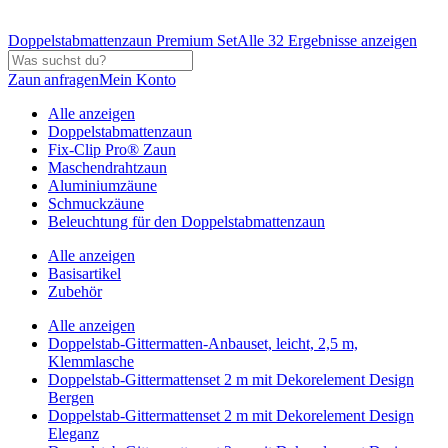
Doppelstabmattenzaun Premium Set
Alle 32 Ergebnisse anzeigen
Zaun anfragen
Mein Konto
Alle anzeigen
Doppelstabmattenzaun
Fix-Clip Pro® Zaun
Maschendrahtzaun
Aluminiumzäune
Schmuckzäune
Beleuchtung für den Doppelstabmattenzaun
Alle anzeigen
Basisartikel
Zubehör
Alle anzeigen
Doppelstab-Gittermatten-Anbauset, leicht, 2,5 m,
Klemmlasche
Doppelstab-Gittermattenset 2 m mit Dekorelement Design
Bergen
Doppelstab-Gittermattenset 2 m mit Dekorelement Design
Eleganz