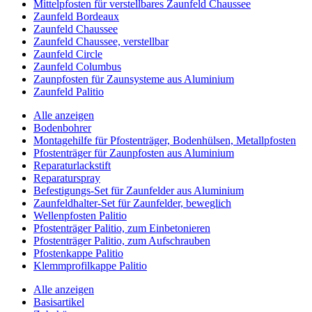
Mittelpfosten für verstellbares Zaunfeld Chaussee
Zaunfeld Bordeaux
Zaunfeld Chaussee
Zaunfeld Chaussee, verstellbar
Zaunfeld Circle
Zaunfeld Columbus
Zaunpfosten für Zaunsysteme aus Aluminium
Zaunfeld Palitio
Alle anzeigen
Bodenbohrer
Montagehilfe für Pfostenträger, Bodenhülsen, Metallpfosten
Pfostenträger für Zaunpfosten aus Aluminium
Reparaturlackstift
Reparaturspray
Befestigungs-Set für Zaunfelder aus Aluminium
Zaunfeldhalter-Set für Zaunfelder, beweglich
Wellenpfosten Palitio
Pfostenträger Palitio, zum Einbetonieren
Pfostenträger Palitio, zum Aufschrauben
Pfostenkappe Palitio
Klemmprofilkappe Palitio
Alle anzeigen
Basisartikel