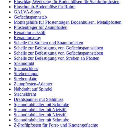
Einschlag-Werkzeug für Bodenhülsen für Stahlrohrpfosten
Einschraub-Bodenhülse für Rohre
GALVA-Spray
Geflechtspannstab
Montagehilfe für Pfostenträger, Bodenhülsen, Metallpfosten
Pfostenträger für Zaunpfosten
Reparaturlackstift
Reparaturspray
Schelle für Streben und Spannbrücken
Schelle zur Befestigung von Geflechtspannstäben
Schelle zur Befestigung von Geflechtspannstäben
Schelle zur Befestigung von Streben an Pfosten
Spanndraht
Spannschloss
Strebenkappe
Strebenplatte
Zaunpfosten-Adapter
Nähdraht auf Spindel
Stacheldraht
Drahtspanner mit Stahlnuss
Spanndrahthalter mit Schraube
Spanndrahthalter mit Nietstift
Spanndrahthalter mit Nietstift
Spanndrahthalter mit Schraube
Z-Profilpfosten für Forst- und Knotengeflechte