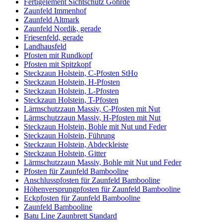
Fertigelement Sichtschutz Göhrde
Zaunfeld Immenhof
Zaunfeld Altmark
Zaunfeld Nordik, gerade
Friesenfeld, gerade
Landhausfeld
Pfosten mit Rundkopf
Pfosten mit Spitzkopf
Steckzaun Holstein, C-Pfosten StHo
Steckzaun Holstein, H-Pfosten
Steckzaun Holstein, L-Pfosten
Steckzaun Holstein, T-Pfosten
Lärmschutzzaun Massiv, C-Pfosten mit Nut
Lärmschutzzaun Massiv, H-Pfosten mit Nut
Steckzaun Holstein, Bohle mit Nut und Feder
Steckzaun Holstein, Führung
Steckzaun Holstein, Abdeckleiste
Steckzaun Holstein, Gitter
Lärmschutzzaun Massiv, Bohle mit Nut und Feder
Pfosten für Zaunfeld Bambooline
Anschlusspfosten für Zaunfeld Bambooline
Höhenversprungpfosten für Zaunfeld Bambooline
Eckpfosten für Zaunfeld Bambooline
Zaunfeld Bambooline
Batu Line Zaunbrett Standard