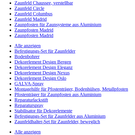
Zaunfeld Chaussee, verstellbar
Zaunfeld Circle
Zaunfeld Columbus
Zaunfeld Madrid
Zaunpfosten für Zaunsysteme aus Aluminium
Zaunpfosten Madrid
Zaunpfosten Madrid
Alle anzeigen
Befestigungs-Set für Zaunfelder
Bodenbohrer
Dekorelement Design Bergen
Dekorelement Design Eleganz
Dekorelement Design Nexus
Dekorelement Design Oslo
GALVA-Spray
Montagehilfe für Pfostenträger, Bodenhülsen, Metallpfosten
Pfostenträger für Zaunpfosten aus Aluminium
Reparaturlackstift
Reparaturspray
Stabilisator für Dekorelemente
Befestigungs-Set für Zaunfelder aus Aluminium
Zaunfeldhalter-Set für Zaunfelder, beweglich
Alle anzeigen