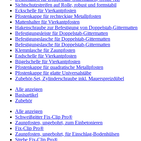
Sichtschutzstreifen auf Rolle, robust und formstabil
Eckschelle für Vierkantpfosten
Pfostenkappe für rechteckige Metallpfosten
Mattenhalter für Vierkantpfosten
Hakenschraube zur Befestigung von Doppelstab-Gittermatten
Befestigungsleiste für Doppelstab-Gittermatten
Befestigungslasche für Doppelstab-Gittermatten
Befestigungslasche für Doppelstab-Gittermatten
Klemmlasche für Zaunpfosten
Endschelle für Vierkantpfosten
Bügelschelle für Vierkantpfosten
Pfostenkappe für quadratische Metallpfosten
Pfostenkappe für glatte Universalstäbe
Zubehör-Set, Zylinderschraube inkl. Mauerspreizdübel
Alle anzeigen
Basisartikel
Zubehör
Alle anzeigen
Schweißgitter Fix-Clip Pro®
Zaunpfosten, ungebohrt, zum Einbetonieren
Fix-Clip Pro®
Zaunpfosten, ungebohrt, für Einschlag-Bodenhülsen
Strebe Fix-Clip Pro®