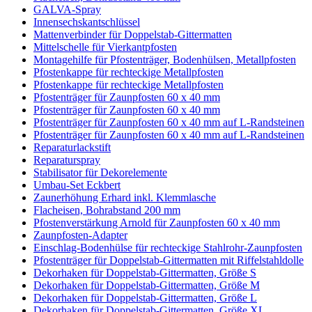
GALVA-Spray
Innensechskantschlüssel
Mattenverbinder für Doppelstab-Gittermatten
Mittelschelle für Vierkantpfosten
Montagehilfe für Pfostenträger, Bodenhülsen, Metallpfosten
Pfostenkappe für rechteckige Metallpfosten
Pfostenkappe für rechteckige Metallpfosten
Pfostenträger für Zaunpfosten 60 x 40 mm
Pfostenträger für Zaunpfosten 60 x 40 mm
Pfostenträger für Zaunpfosten 60 x 40 mm auf L-Randsteinen
Pfostenträger für Zaunpfosten 60 x 40 mm auf L-Randsteinen
Reparaturlackstift
Reparaturspray
Stabilisator für Dekorelemente
Umbau-Set Eckbert
Zaunerhöhung Erhard inkl. Klemmlasche
Flacheisen, Bohrabstand 200 mm
Pfostenverstärkung Arnold für Zaunpfosten 60 x 40 mm
Zaunpfosten-Adapter
Einschlag-Bodenhülse für rechteckige Stahlrohr-Zaunpfosten
Pfostenträger für Doppelstab-Gittermatten mit Riffelstahldolle
Dekorhaken für Doppelstab-Gittermatten, Größe S
Dekorhaken für Doppelstab-Gittermatten, Größe M
Dekorhaken für Doppelstab-Gittermatten, Größe L
Dekorhaken für Doppelstab-Gittermatten, Größe XL