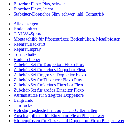
Einzeltor Flexo Plus, schwer
Einzeltor Flexo, leicht
Stabgitter-Doppeltor Slim, schwer, inkl. Torantrieb
Alle anzeigen
Bodenbohrer
GALVA-Spray
Montagehilfe für Pfostenträger, Bodenhülsen, Metallpfosten
Reparaturlackstift
Reparaturspray
Torrückhalter
Bodenschieber
Zubehör-Set für Doppeltore Flexo Plus
Zubehör-Set für kleines Doppeltor Flexo
Zubehör-Set für großes Doppeltor Flexo
Zubehör-Set für Einzeltore Flexo Plus
Zubehör-Set für kleines Einzeltor Flexo
Zubehör-Set für großes Einzeltor Flexo
Auflaufstütze für Stabgitter-Doppeltore
Langschild
Türdrücker
Befestigungsleiste für Doppelstab-Gittermatten
Anschlagpfosten für Einzeltore Flexo Plus, schwer
Klobenpfosten für Einzel- und Doppeltore Flexo Plus, schwer