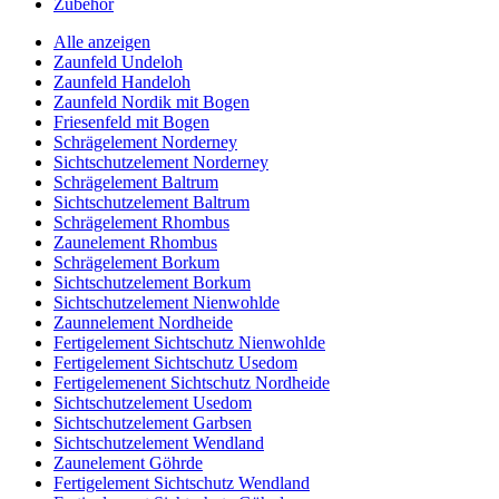
Zubehör
Alle anzeigen
Zaunfeld Undeloh
Zaunfeld Handeloh
Zaunfeld Nordik mit Bogen
Friesenfeld mit Bogen
Schrägelement Norderney
Sichtschutzelement Norderney
Schrägelement Baltrum
Sichtschutzelement Baltrum
Schrägelement Rhombus
Zaunelement Rhombus
Schrägelement Borkum
Sichtschutzelement Borkum
Sichtschutzelement Nienwohlde
Zaunnelement Nordheide
Fertigelement Sichtschutz Nienwohlde
Fertigelement Sichtschutz Usedom
Fertigelemenent Sichtschutz Nordheide
Sichtschutzelement Usedom
Sichtschutzelement Garbsen
Sichtschutzelement Wendland
Zaunelement Göhrde
Fertigelement Sichtschutz Wendland