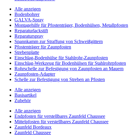
Alle anzeigen
Bodenbohrer
GALVA-Spray
Montagehilfe für Pfostenträger, Bodenhülsen, Metallpfosten
Reparaturlackstift
Reparaturspray
Spannkamm zur Straffung von Schweißgittern
Pfostenträger für Zaunpfosten
Strebenplatte
Einschlag-Bodenhülse für Stahlrohr-Zaunpfosten
Einschlag-Werkzeug für Bodenhülsen für Stahlrohrpfosten
Rohrschelle zur Befestigung von Zaunpfosten an Mauern
Zaunpfosten-Adapter
Schelle zur Befestigung von Streben an Pfosten
Alle anzeigen
Basisartikel
Zubehör
Alle anzeigen
Endpfosten für verstellbares Zaunfeld Chaussee
Mittelpfosten für verstellbares Zaunfeld Chaussee
Zaunfeld Bordeaux
Zaunfeld Chaussee