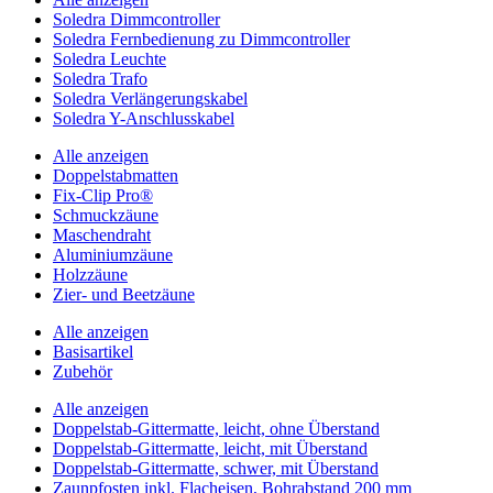
Soledra Dimmcontroller
Soledra Fernbedienung zu Dimmcontroller
Soledra Leuchte
Soledra Trafo
Soledra Verlängerungskabel
Soledra Y-Anschlusskabel
Alle anzeigen
Doppelstabmatten
Fix-Clip Pro®
Schmuckzäune
Maschendraht
Aluminiumzäune
Holzzäune
Zier- und Beetzäune
Alle anzeigen
Basisartikel
Zubehör
Alle anzeigen
Doppelstab-Gittermatte, leicht, ohne Überstand
Doppelstab-Gittermatte, leicht, mit Überstand
Doppelstab-Gittermatte, schwer, mit Überstand
Zaunpfosten inkl. Flacheisen, Bohrabstand 200 mm