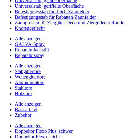
Universalstab, glatte Oberfläche
Universalstab, geriffelte Oberfläche
Befestigungsstab für Teich-Zaunfelder
Befestigungsstab für Rabatten-Zaunfelder
Zaunpfosten für Ziergitter Deco und Ziergeflecht Rondo
Knotengeflecht
Alle anzeigen
GALVA-Spray
Reparaturlackstift
Reparaturspray
Alle anzeigen
Stabgittertore
Wellengittertore
Aluminiumtore
Stahltore
Holztore
Alle anzeigen
Basisartikel
Zubehör
Alle anzeigen
Doppeltor Flexo Plus, schwer
Doppeltor Flexo, leicht