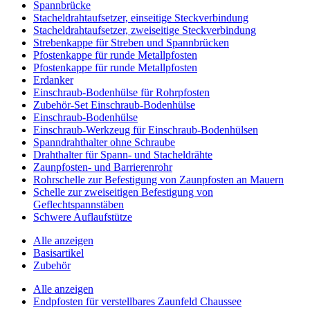
Spannbrücke
Stacheldrahtaufsetzer, einseitige Steckverbindung
Stacheldrahtaufsetzer, zweiseitige Steckverbindung
Strebenkappe für Streben und Spannbrücken
Pfostenkappe für runde Metallpfosten
Pfostenkappe für runde Metallpfosten
Erdanker
Einschraub-Bodenhülse für Rohrpfosten
Zubehör-Set Einschraub-Bodenhülse
Einschraub-Bodenhülse
Einschraub-Werkzeug für Einschraub-Bodenhülsen
Spanndrahthalter ohne Schraube
Drahthalter für Spann- und Stacheldrähte
Zaunpfosten- und Barrierenrohr
Rohrschelle zur Befestigung von Zaunpfosten an Mauern
Schelle zur zweiseitigen Befestigung von
Geflechtspannstäben
Schwere Auflaufstütze
Alle anzeigen
Basisartikel
Zubehör
Alle anzeigen
Endpfosten für verstellbares Zaunfeld Chaussee