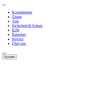
Komplettsets
Zäune
Tore
Sicherheit & Schutz
B2B
Ratgeber
Service
Über uns
Suchen