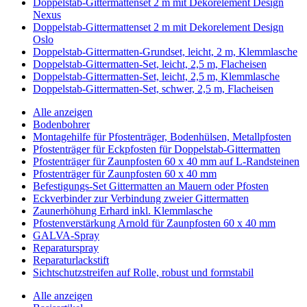
Doppelstab-Gittermattenset 2 m mit Dekorelement Design
Nexus
Doppelstab-Gittermattenset 2 m mit Dekorelement Design
Oslo
Doppelstab-Gittermatten-Grundset, leicht, 2 m, Klemmlasche
Doppelstab-Gittermatten-Set, leicht, 2,5 m, Flacheisen
Doppelstab-Gittermatten-Set, leicht, 2,5 m, Klemmlasche
Doppelstab-Gittermatten-Set, schwer, 2,5 m, Flacheisen
Alle anzeigen
Bodenbohrer
Montagehilfe für Pfostenträger, Bodenhülsen, Metallpfosten
Pfostenträger für Eckpfosten für Doppelstab-Gittermatten
Pfostenträger für Zaunpfosten 60 x 40 mm auf L-Randsteinen
Pfostenträger für Zaunpfosten 60 x 40 mm
Befestigungs-Set Gittermatten an Mauern oder Pfosten
Eckverbinder zur Verbindung zweier Gittermatten
Zaunerhöhung Erhard inkl. Klemmlasche
Pfostenverstärkung Arnold für Zaunpfosten 60 x 40 mm
GALVA-Spray
Reparaturspray
Reparaturlackstift
Sichtschutzstreifen auf Rolle, robust und formstabil
Alle anzeigen