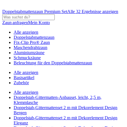
Doppelstabmattenzaun Premium Set
Alle 32 Ergebnisse anzeigen
Zaun anfragen
Mein Konto
Alle anzeigen
Doppelstabmattenzaun
Fix-Clip Pro® Zaun
Maschendrahtzaun
Aluminiumzäune
Schmuckzäune
Beleuchtung für den Doppelstabmattenzaun
Alle anzeigen
Basisartikel
Zubehör
Alle anzeigen
Doppelstab-Gittermatten-Anbauset, leicht, 2,5 m,
Klemmlasche
Doppelstab-Gittermattenset 2 m mit Dekorelement Design
Bergen
Doppelstab-Gittermattenset 2 m mit Dekorelement Design
Eleganz