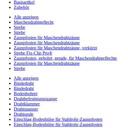
Basisartikel
Zubehör
Alle anzeigen
Maschendrahtgeflecht
Strebe
Strebe
Zaunpfosten für Maschendrahtzäune
Zaunpfosten für Maschendrahtzäune
Zaunpfosten für Maschendrahtzäune, verkürzt
Strebe Fix-Clip Pro®
Zaunpfosten, gebohrt, gerade, für Maschendrahtgeflechte
Zaunpfosten für Maschendrahtzäune
Strebe
Alle anzeigen
Bindedraht
Bindedraht
Bodenbohrer
Drahtbefestigungszange
Drahtklammer
Drahtspanner
Drahtspule
Einschlag-Bodenhülse für Stahlrohr-Zaunpfosten
Einschlag-Bodenhülse für Stahlrohr-Zaunpfosten