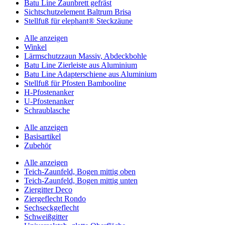
Batu Line Zaunbrett gefräst
Sichtschutzelement Baltrum Brisa
Stellfuß für elephant® Steckzäune
Alle anzeigen
Winkel
Lärmschutzzaun Massiv, Abdeckbohle
Batu Line Zierleiste aus Aluminium
Batu Line Adapterschiene aus Aluminium
Stellfuß für Pfosten Bambooline
H-Pfostenanker
U-Pfostenanker
Schraublasche
Alle anzeigen
Basisartikel
Zubehör
Alle anzeigen
Teich-Zaunfeld, Bogen mittig oben
Teich-Zaunfeld, Bogen mittig unten
Ziergitter Deco
Ziergeflecht Rondo
Sechseckgeflecht
Schweißgitter