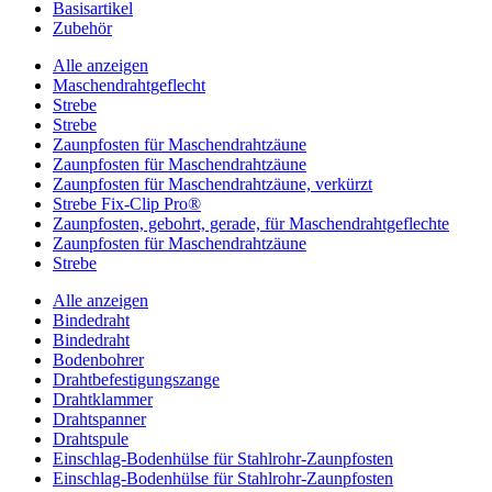
Basisartikel
Zubehör
Alle anzeigen
Maschendrahtgeflecht
Strebe
Strebe
Zaunpfosten für Maschendrahtzäune
Zaunpfosten für Maschendrahtzäune
Zaunpfosten für Maschendrahtzäune, verkürzt
Strebe Fix-Clip Pro®
Zaunpfosten, gebohrt, gerade, für Maschendrahtgeflechte
Zaunpfosten für Maschendrahtzäune
Strebe
Alle anzeigen
Bindedraht
Bindedraht
Bodenbohrer
Drahtbefestigungszange
Drahtklammer
Drahtspanner
Drahtspule
Einschlag-Bodenhülse für Stahlrohr-Zaunpfosten
Einschlag-Bodenhülse für Stahlrohr-Zaunpfosten