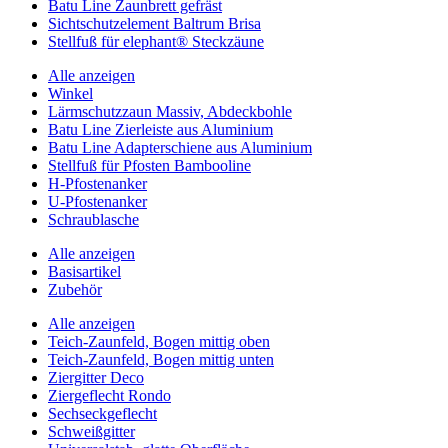
Batu Line Zaunbrett gefräst
Sichtschutzelement Baltrum Brisa
Stellfuß für elephant® Steckzäune
Alle anzeigen
Winkel
Lärmschutzzaun Massiv, Abdeckbohle
Batu Line Zierleiste aus Aluminium
Batu Line Adapterschiene aus Aluminium
Stellfuß für Pfosten Bambooline
H-Pfostenanker
U-Pfostenanker
Schraublasche
Alle anzeigen
Basisartikel
Zubehör
Alle anzeigen
Teich-Zaunfeld, Bogen mittig oben
Teich-Zaunfeld, Bogen mittig unten
Ziergitter Deco
Ziergeflecht Rondo
Sechseckgeflecht
Schweißgitter