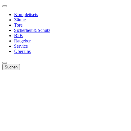
Komplettsets
Zäune
Tore
Sicherheit & Schutz
B2B
Ratgeber
Service
Über uns
Suchen