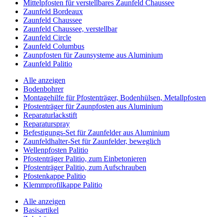
Mittelpfosten für verstellbares Zaunfeld Chaussee
Zaunfeld Bordeaux
Zaunfeld Chaussee
Zaunfeld Chaussee, verstellbar
Zaunfeld Circle
Zaunfeld Columbus
Zaunpfosten für Zaunsysteme aus Aluminium
Zaunfeld Palitio
Alle anzeigen
Bodenbohrer
Montagehilfe für Pfostenträger, Bodenhülsen, Metallpfosten
Pfostenträger für Zaunpfosten aus Aluminium
Reparaturlackstift
Reparaturspray
Befestigungs-Set für Zaunfelder aus Aluminium
Zaunfeldhalter-Set für Zaunfelder, beweglich
Wellenpfosten Palitio
Pfostenträger Palitio, zum Einbetonieren
Pfostenträger Palitio, zum Aufschrauben
Pfostenkappe Palitio
Klemmprofilkappe Palitio
Alle anzeigen
Basisartikel