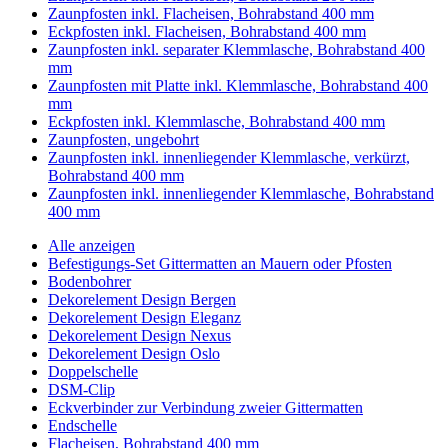
Zaunpfosten inkl. Flacheisen, Bohrabstand 400 mm
Eckpfosten inkl. Flacheisen, Bohrabstand 400 mm
Zaunpfosten inkl. separater Klemmlasche, Bohrabstand 400
mm
Zaunpfosten mit Platte inkl. Klemmlasche, Bohrabstand 400
mm
Eckpfosten inkl. Klemmlasche, Bohrabstand 400 mm
Zaunpfosten, ungebohrt
Zaunpfosten inkl. innenliegender Klemmlasche, verkürzt,
Bohrabstand 400 mm
Zaunpfosten inkl. innenliegender Klemmlasche, Bohrabstand
400 mm
Alle anzeigen
Befestigungs-Set Gittermatten an Mauern oder Pfosten
Bodenbohrer
Dekorelement Design Bergen
Dekorelement Design Eleganz
Dekorelement Design Nexus
Dekorelement Design Oslo
Doppelschelle
DSM-Clip
Eckverbinder zur Verbindung zweier Gittermatten
Endschelle
Flacheisen, Bohrabstand 400 mm