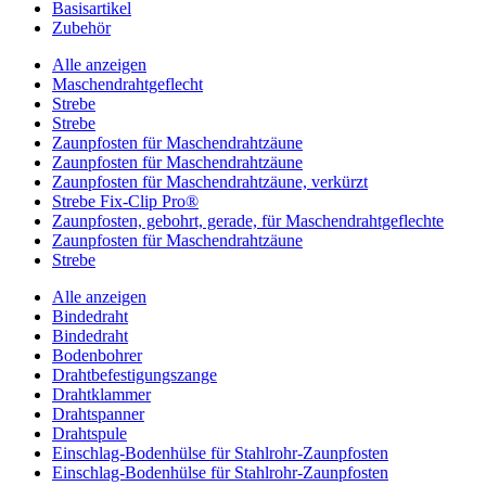
Basisartikel
Zubehör
Alle anzeigen
Maschendrahtgeflecht
Strebe
Strebe
Zaunpfosten für Maschendrahtzäune
Zaunpfosten für Maschendrahtzäune
Zaunpfosten für Maschendrahtzäune, verkürzt
Strebe Fix-Clip Pro®
Zaunpfosten, gebohrt, gerade, für Maschendrahtgeflechte
Zaunpfosten für Maschendrahtzäune
Strebe
Alle anzeigen
Bindedraht
Bindedraht
Bodenbohrer
Drahtbefestigungszange
Drahtklammer
Drahtspanner
Drahtspule
Einschlag-Bodenhülse für Stahlrohr-Zaunpfosten
Einschlag-Bodenhülse für Stahlrohr-Zaunpfosten