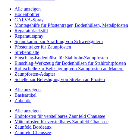
Alle anzeigen
Bodenbohrer
GALVA-Spray
Montagehilfe für Pfostenträger, Bodenhülsen, Metallpfosten
Reparaturlackstift
Reparaturspray
Spannkamm zur Straffung von Schweißgittern
Pfostenträger für Zaunpfosten
Strebenplatte
Einschlag-Bodenhülse für Stahlrohr-Zaunpfosten
Einschlag-Werkzeug für Bodenhülsen für Stahlrohrpfosten
Rohrschelle zur Befestigung von Zaunpfosten an Mauern
Zaunpfosten-Adapter
Schelle zur Befestigung von Streben an Pfosten
Alle anzeigen
Basisartikel
Zubehör
Alle anzeigen
Endpfosten für verstellbares Zaunfeld Chaussee
Mittelpfosten für verstellbares Zaunfeld Chaussee
Zaunfeld Bordeaux
Zaunfeld Chaussee