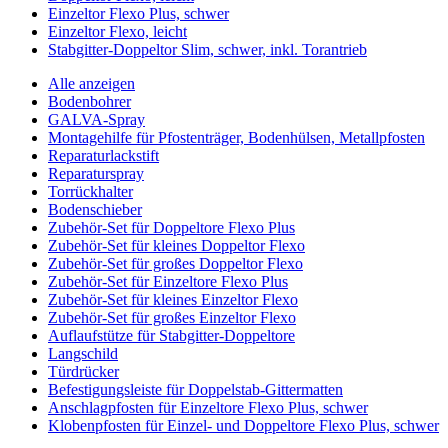
Einzeltor Flexo Plus, schwer
Einzeltor Flexo, leicht
Stabgitter-Doppeltor Slim, schwer, inkl. Torantrieb
Alle anzeigen
Bodenbohrer
GALVA-Spray
Montagehilfe für Pfostenträger, Bodenhülsen, Metallpfosten
Reparaturlackstift
Reparaturspray
Torrückhalter
Bodenschieber
Zubehör-Set für Doppeltore Flexo Plus
Zubehör-Set für kleines Doppeltor Flexo
Zubehör-Set für großes Doppeltor Flexo
Zubehör-Set für Einzeltore Flexo Plus
Zubehör-Set für kleines Einzeltor Flexo
Zubehör-Set für großes Einzeltor Flexo
Auflaufstütze für Stabgitter-Doppeltore
Langschild
Türdrücker
Befestigungsleiste für Doppelstab-Gittermatten
Anschlagpfosten für Einzeltore Flexo Plus, schwer
Klobenpfosten für Einzel- und Doppeltore Flexo Plus, schwer