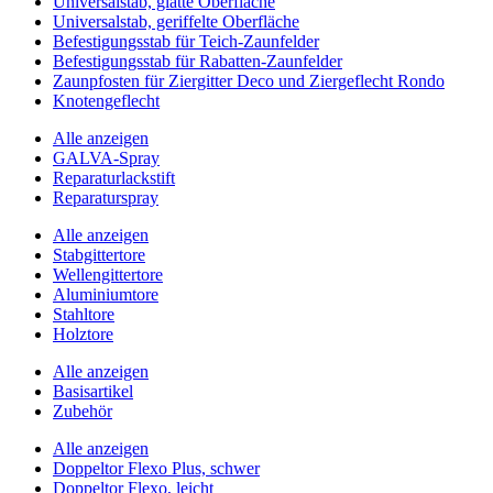
Universalstab, glatte Oberfläche
Universalstab, geriffelte Oberfläche
Befestigungsstab für Teich-Zaunfelder
Befestigungsstab für Rabatten-Zaunfelder
Zaunpfosten für Ziergitter Deco und Ziergeflecht Rondo
Knotengeflecht
Alle anzeigen
GALVA-Spray
Reparaturlackstift
Reparaturspray
Alle anzeigen
Stabgittertore
Wellengittertore
Aluminiumtore
Stahltore
Holztore
Alle anzeigen
Basisartikel
Zubehör
Alle anzeigen
Doppeltor Flexo Plus, schwer
Doppeltor Flexo, leicht