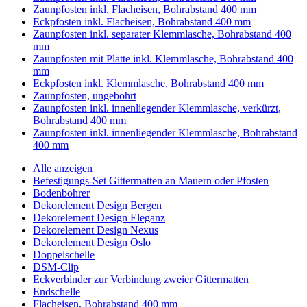
Zaunpfosten inkl. Flacheisen, Bohrabstand 400 mm
Eckpfosten inkl. Flacheisen, Bohrabstand 400 mm
Zaunpfosten inkl. separater Klemmlasche, Bohrabstand 400
mm
Zaunpfosten mit Platte inkl. Klemmlasche, Bohrabstand 400
mm
Eckpfosten inkl. Klemmlasche, Bohrabstand 400 mm
Zaunpfosten, ungebohrt
Zaunpfosten inkl. innenliegender Klemmlasche, verkürzt,
Bohrabstand 400 mm
Zaunpfosten inkl. innenliegender Klemmlasche, Bohrabstand
400 mm
Alle anzeigen
Befestigungs-Set Gittermatten an Mauern oder Pfosten
Bodenbohrer
Dekorelement Design Bergen
Dekorelement Design Eleganz
Dekorelement Design Nexus
Dekorelement Design Oslo
Doppelschelle
DSM-Clip
Eckverbinder zur Verbindung zweier Gittermatten
Endschelle
Flacheisen, Bohrabstand 400 mm