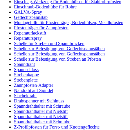
Einschlag-Werkzeug für Bodenhülsen für Stahlrohrpfosten
Einschraub-Bodenhülse für Rohre
GALVA-Spray
Geflechtspannstab
Montagehilfe für Pfostenträger, Bodenhülsen, Metallpfosten
Pfostenträger für Zaunpfosten
Reparaturlackstift
Reparaturspray
Schelle für Streben und Spannbrücken
Schelle zur Befestigung von Geflechtspannstäben
Schelle zur Befestigung von Geflechtspannstäben
Schelle zur Befestigung von Streben an Pfosten
Spanndraht
Spannschloss
Strebenkappe
Strebenplatte
Zaunpfosten-Adapter
Nähdraht auf Spindel
Stacheldraht
Drahtspanner mit Stahlnuss
Spanndrahthalter mit Schraube
Spanndrahthalter mit Nietstift
Spanndrahthalter mit Nietstift
Spanndrahthalter mit Schraube
Z-Profilpfosten für Forst- und Knotengeflechte