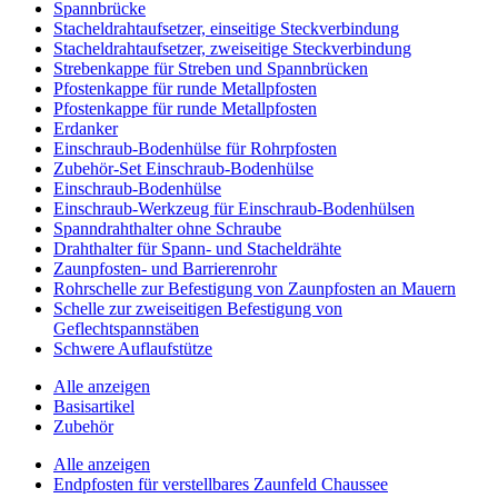
Spannbrücke
Stacheldrahtaufsetzer, einseitige Steckverbindung
Stacheldrahtaufsetzer, zweiseitige Steckverbindung
Strebenkappe für Streben und Spannbrücken
Pfostenkappe für runde Metallpfosten
Pfostenkappe für runde Metallpfosten
Erdanker
Einschraub-Bodenhülse für Rohrpfosten
Zubehör-Set Einschraub-Bodenhülse
Einschraub-Bodenhülse
Einschraub-Werkzeug für Einschraub-Bodenhülsen
Spanndrahthalter ohne Schraube
Drahthalter für Spann- und Stacheldrähte
Zaunpfosten- und Barrierenrohr
Rohrschelle zur Befestigung von Zaunpfosten an Mauern
Schelle zur zweiseitigen Befestigung von
Geflechtspannstäben
Schwere Auflaufstütze
Alle anzeigen
Basisartikel
Zubehör
Alle anzeigen
Endpfosten für verstellbares Zaunfeld Chaussee