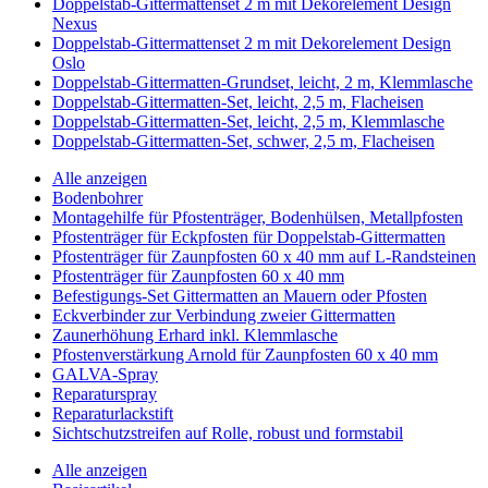
Doppelstab-Gittermattenset 2 m mit Dekorelement Design
Nexus
Doppelstab-Gittermattenset 2 m mit Dekorelement Design
Oslo
Doppelstab-Gittermatten-Grundset, leicht, 2 m, Klemmlasche
Doppelstab-Gittermatten-Set, leicht, 2,5 m, Flacheisen
Doppelstab-Gittermatten-Set, leicht, 2,5 m, Klemmlasche
Doppelstab-Gittermatten-Set, schwer, 2,5 m, Flacheisen
Alle anzeigen
Bodenbohrer
Montagehilfe für Pfostenträger, Bodenhülsen, Metallpfosten
Pfostenträger für Eckpfosten für Doppelstab-Gittermatten
Pfostenträger für Zaunpfosten 60 x 40 mm auf L-Randsteinen
Pfostenträger für Zaunpfosten 60 x 40 mm
Befestigungs-Set Gittermatten an Mauern oder Pfosten
Eckverbinder zur Verbindung zweier Gittermatten
Zaunerhöhung Erhard inkl. Klemmlasche
Pfostenverstärkung Arnold für Zaunpfosten 60 x 40 mm
GALVA-Spray
Reparaturspray
Reparaturlackstift
Sichtschutzstreifen auf Rolle, robust und formstabil
Alle anzeigen