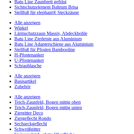
Batu Line Zaunbrett gefräst
Sichtschutzelement Baltrum Brisa
Stellfuß für elephant® Steckzäune
Alle anzeigen
Winkel
Lärmschutzzaun Massiv, Abdeckbohle
Batu Line Zierleiste aus Aluminium
Batu Line Adapterschiene aus Aluminium
Stellfuß für Pfosten Bambooline
H-Pfostenanker
U-Pfostenanker
Schraublasche
Alle anzeigen
Basisartikel
Zubehör
Alle anzeigen
Teich-Zaunfeld, Bogen mittig oben
Teich-Zaunfeld, Bogen mittig unten
Ziergitter Deco
Ziergeflecht Rondo
Sechseckgeflecht
Schweißgitter