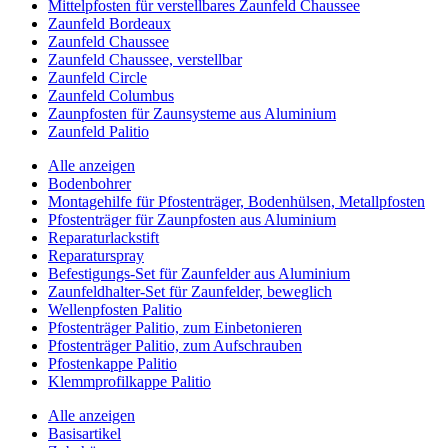
Mittelpfosten für verstellbares Zaunfeld Chaussee
Zaunfeld Bordeaux
Zaunfeld Chaussee
Zaunfeld Chaussee, verstellbar
Zaunfeld Circle
Zaunfeld Columbus
Zaunpfosten für Zaunsysteme aus Aluminium
Zaunfeld Palitio
Alle anzeigen
Bodenbohrer
Montagehilfe für Pfostenträger, Bodenhülsen, Metallpfosten
Pfostenträger für Zaunpfosten aus Aluminium
Reparaturlackstift
Reparaturspray
Befestigungs-Set für Zaunfelder aus Aluminium
Zaunfeldhalter-Set für Zaunfelder, beweglich
Wellenpfosten Palitio
Pfostenträger Palitio, zum Einbetonieren
Pfostenträger Palitio, zum Aufschrauben
Pfostenkappe Palitio
Klemmprofilkappe Palitio
Alle anzeigen
Basisartikel