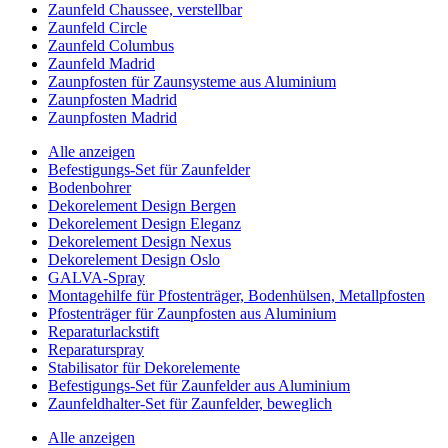
Zaunfeld Chaussee, verstellbar
Zaunfeld Circle
Zaunfeld Columbus
Zaunfeld Madrid
Zaunpfosten für Zaunsysteme aus Aluminium
Zaunpfosten Madrid
Zaunpfosten Madrid
Alle anzeigen
Befestigungs-Set für Zaunfelder
Bodenbohrer
Dekorelement Design Bergen
Dekorelement Design Eleganz
Dekorelement Design Nexus
Dekorelement Design Oslo
GALVA-Spray
Montagehilfe für Pfostenträger, Bodenhülsen, Metallpfosten
Pfostenträger für Zaunpfosten aus Aluminium
Reparaturlackstift
Reparaturspray
Stabilisator für Dekorelemente
Befestigungs-Set für Zaunfelder aus Aluminium
Zaunfeldhalter-Set für Zaunfelder, beweglich
Alle anzeigen