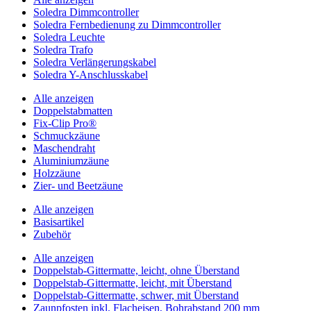
Soledra Dimmcontroller
Soledra Fernbedienung zu Dimmcontroller
Soledra Leuchte
Soledra Trafo
Soledra Verlängerungskabel
Soledra Y-Anschlusskabel
Alle anzeigen
Doppelstabmatten
Fix-Clip Pro®
Schmuckzäune
Maschendraht
Aluminiumzäune
Holzzäune
Zier- und Beetzäune
Alle anzeigen
Basisartikel
Zubehör
Alle anzeigen
Doppelstab-Gittermatte, leicht, ohne Überstand
Doppelstab-Gittermatte, leicht, mit Überstand
Doppelstab-Gittermatte, schwer, mit Überstand
Zaunpfosten inkl. Flacheisen, Bohrabstand 200 mm