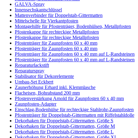
GALVA-Spray
Innensechskantschlüssel
Mattenverbinder für Doppelstab-Gittermatten
Mittelschelle für Vierkantpfosten
Montagehilfe für Pfostenträger, Bodenhülsen, Metallpfosten
Pfostenkappe für rechteckige Metallpfosten
Pfostenkappe für rechteckige Metallpfosten
Pfostenträger für Zaunpfosten 60 x 40 mm
Pfostenträger für Zaunpfosten 60 x 40 mm
Pfostenträger für Zaunpfosten 60 x 40 mm auf L-Randsteinen
Pfostenträger für Zaunpfosten 60 x 40 mm auf L-Randsteinen
Reparaturlackstift
Reparaturspray
Stabilisator für Dekorelemente
Umbau-Set Eckbert
Zaunerhöhung Erhard inkl. Klemmlasche
Flacheisen, Bohrabstand 200 mm
Pfostenverstärkung Arnold für Zaunpfosten 60 x 40 mm
Zaunpfosten-Adapter
Einschlag-Bodenhülse für rechteckige Stahlrohr-Zaunpfosten
Pfostenträger für Doppelstab-Gittermatten mit Riffelstahldolle
Dekorhaken für Doppelstab-Gittermatten, Größe S
Dekorhaken für Doppelstab-Gittermatten, Größe M
Dekorhaken für Doppelstab-Gittermatten, Größe L
Dekorhaken für Doppelstab-Gittermatten, Größe XL