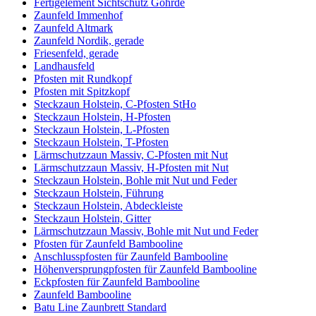
Fertigelement Sichtschutz Göhrde
Zaunfeld Immenhof
Zaunfeld Altmark
Zaunfeld Nordik, gerade
Friesenfeld, gerade
Landhausfeld
Pfosten mit Rundkopf
Pfosten mit Spitzkopf
Steckzaun Holstein, C-Pfosten StHo
Steckzaun Holstein, H-Pfosten
Steckzaun Holstein, L-Pfosten
Steckzaun Holstein, T-Pfosten
Lärmschutzzaun Massiv, C-Pfosten mit Nut
Lärmschutzzaun Massiv, H-Pfosten mit Nut
Steckzaun Holstein, Bohle mit Nut und Feder
Steckzaun Holstein, Führung
Steckzaun Holstein, Abdeckleiste
Steckzaun Holstein, Gitter
Lärmschutzzaun Massiv, Bohle mit Nut und Feder
Pfosten für Zaunfeld Bambooline
Anschlusspfosten für Zaunfeld Bambooline
Höhenversprungpfosten für Zaunfeld Bambooline
Eckpfosten für Zaunfeld Bambooline
Zaunfeld Bambooline
Batu Line Zaunbrett Standard