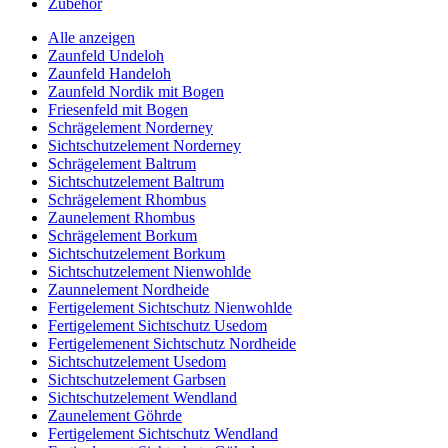
Zubehör
Alle anzeigen
Zaunfeld Undeloh
Zaunfeld Handeloh
Zaunfeld Nordik mit Bogen
Friesenfeld mit Bogen
Schrägelement Norderney
Sichtschutzelement Norderney
Schrägelement Baltrum
Sichtschutzelement Baltrum
Schrägelement Rhombus
Zaunelement Rhombus
Schrägelement Borkum
Sichtschutzelement Borkum
Sichtschutzelement Nienwohlde
Zaunnelement Nordheide
Fertigelement Sichtschutz Nienwohlde
Fertigelement Sichtschutz Usedom
Fertigelemenent Sichtschutz Nordheide
Sichtschutzelement Usedom
Sichtschutzelement Garbsen
Sichtschutzelement Wendland
Zaunelement Göhrde
Fertigelement Sichtschutz Wendland