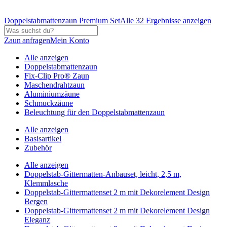
Doppelstabmattenzaun Premium Set
Alle 32 Ergebnisse anzeigen
Zaun anfragen
Mein Konto
Alle anzeigen
Doppelstabmattenzaun
Fix-Clip Pro® Zaun
Maschendrahtzaun
Aluminiumzäune
Schmuckzäune
Beleuchtung für den Doppelstabmattenzaun
Alle anzeigen
Basisartikel
Zubehör
Alle anzeigen
Doppelstab-Gittermatten-Anbauset, leicht, 2,5 m,
Klemmlasche
Doppelstab-Gittermattenset 2 m mit Dekorelement Design
Bergen
Doppelstab-Gittermattenset 2 m mit Dekorelement Design
Eleganz