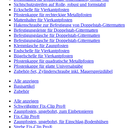
Sichtschutzstreifen auf Rolle, robust und formstabil
Eckschelle für Vierkantpfosten
Pfostenkappe für rechteckige Metallpfosten
Mattenhalter für Vierkantpfosten
Hakenschraube zur Befestigung von Doppelstab-Gittermatten
Befestigungsleiste für Doppelstab-Gittermatten
Befestigungslasche für Doppelstab-Gittermatten
Befestigungslasche für Doppelstab-Gittermatten
Klemmlasche für Zaunpfosten
Endschelle für Vierkantpfosten
Bügelschelle für Vierkantpfosten
Pfostenkappe für quadratische Metallpfosten
Pfostenkappe für glatte Universalstäbe
Zubehör-Set, Zylinderschraube inkl. Mauerspreizdübel
Alle anzeigen
Basisartikel
Zubehör
Alle anzeigen
Schweißgitter Fix-Clip Pro®
Zaunpfosten, ungebohrt, zum Einbetonieren
Fix-Clip Pro®
Zaunpfosten, ungebohrt, für Einschlag-Bodenhülsen
Strebe Fix-Clip Pro®