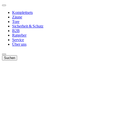
Komplettsets
Zäune
Tore
Sicherheit & Schutz
B2B
Ratgeber
Service
Über uns
Suchen