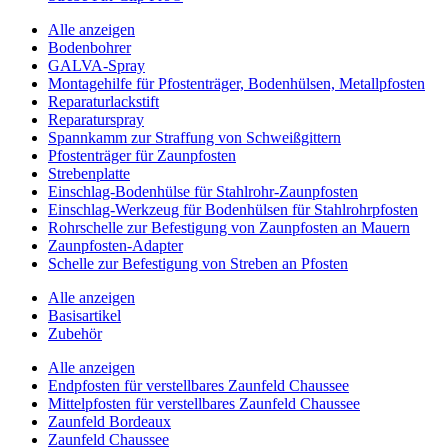
Alle anzeigen
Bodenbohrer
GALVA-Spray
Montagehilfe für Pfostenträger, Bodenhülsen, Metallpfosten
Reparaturlackstift
Reparaturspray
Spannkamm zur Straffung von Schweißgittern
Pfostenträger für Zaunpfosten
Strebenplatte
Einschlag-Bodenhülse für Stahlrohr-Zaunpfosten
Einschlag-Werkzeug für Bodenhülsen für Stahlrohrpfosten
Rohrschelle zur Befestigung von Zaunpfosten an Mauern
Zaunpfosten-Adapter
Schelle zur Befestigung von Streben an Pfosten
Alle anzeigen
Basisartikel
Zubehör
Alle anzeigen
Endpfosten für verstellbares Zaunfeld Chaussee
Mittelpfosten für verstellbares Zaunfeld Chaussee
Zaunfeld Bordeaux
Zaunfeld Chaussee