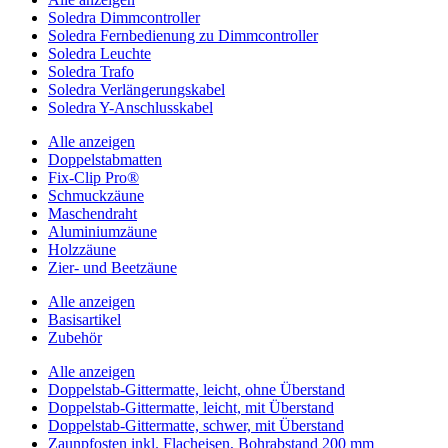
Soledra Dimmcontroller
Soledra Fernbedienung zu Dimmcontroller
Soledra Leuchte
Soledra Trafo
Soledra Verlängerungskabel
Soledra Y-Anschlusskabel
Alle anzeigen
Doppelstabmatten
Fix-Clip Pro®
Schmuckzäune
Maschendraht
Aluminiumzäune
Holzzäune
Zier- und Beetzäune
Alle anzeigen
Basisartikel
Zubehör
Alle anzeigen
Doppelstab-Gittermatte, leicht, ohne Überstand
Doppelstab-Gittermatte, leicht, mit Überstand
Doppelstab-Gittermatte, schwer, mit Überstand
Zaunpfosten inkl. Flacheisen, Bohrabstand 200 mm