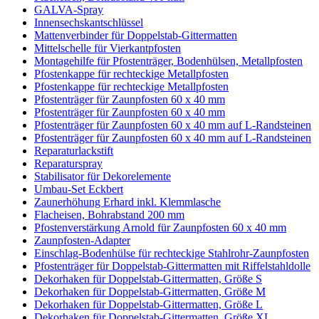
GALVA-Spray
Innensechskantschlüssel
Mattenverbinder für Doppelstab-Gittermatten
Mittelschelle für Vierkantpfosten
Montagehilfe für Pfostenträger, Bodenhülsen, Metallpfosten
Pfostenkappe für rechteckige Metallpfosten
Pfostenkappe für rechteckige Metallpfosten
Pfostenträger für Zaunpfosten 60 x 40 mm
Pfostenträger für Zaunpfosten 60 x 40 mm
Pfostenträger für Zaunpfosten 60 x 40 mm auf L-Randsteinen
Pfostenträger für Zaunpfosten 60 x 40 mm auf L-Randsteinen
Reparaturlackstift
Reparaturspray
Stabilisator für Dekorelemente
Umbau-Set Eckbert
Zaunerhöhung Erhard inkl. Klemmlasche
Flacheisen, Bohrabstand 200 mm
Pfostenverstärkung Arnold für Zaunpfosten 60 x 40 mm
Zaunpfosten-Adapter
Einschlag-Bodenhülse für rechteckige Stahlrohr-Zaunpfosten
Pfostenträger für Doppelstab-Gittermatten mit Riffelstahldolle
Dekorhaken für Doppelstab-Gittermatten, Größe S
Dekorhaken für Doppelstab-Gittermatten, Größe M
Dekorhaken für Doppelstab-Gittermatten, Größe L
Dekorhaken für Doppelstab-Gittermatten, Größe XL