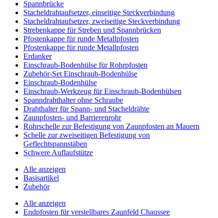
Spannbrücke
Stacheldrahtaufsetzer, einseitige Steckverbindung
Stacheldrahtaufsetzer, zweiseitige Steckverbindung
Strebenkappe für Streben und Spannbrücken
Pfostenkappe für runde Metallpfosten
Pfostenkappe für runde Metallpfosten
Erdanker
Einschraub-Bodenhülse für Rohrpfosten
Zubehör-Set Einschraub-Bodenhülse
Einschraub-Bodenhülse
Einschraub-Werkzeug für Einschraub-Bodenhülsen
Spanndrahthalter ohne Schraube
Drahthalter für Spann- und Stacheldrähte
Zaunpfosten- und Barrierenrohr
Rohrschelle zur Befestigung von Zaunpfosten an Mauern
Schelle zur zweiseitigen Befestigung von
Geflechtspannstäben
Schwere Auflaufstütze
Alle anzeigen
Basisartikel
Zubehör
Alle anzeigen
Endpfosten für verstellbares Zaunfeld Chaussee