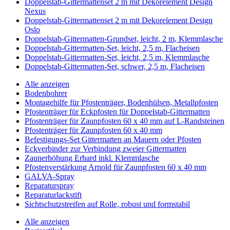
Doppelstab-Gittermattenset 2 m mit Dekorelement Design
Nexus
Doppelstab-Gittermattenset 2 m mit Dekorelement Design
Oslo
Doppelstab-Gittermatten-Grundset, leicht, 2 m, Klemmlasche
Doppelstab-Gittermatten-Set, leicht, 2,5 m, Flacheisen
Doppelstab-Gittermatten-Set, leicht, 2,5 m, Klemmlasche
Doppelstab-Gittermatten-Set, schwer, 2,5 m, Flacheisen
Alle anzeigen
Bodenbohrer
Montagehilfe für Pfostenträger, Bodenhülsen, Metallpfosten
Pfostenträger für Eckpfosten für Doppelstab-Gittermatten
Pfostenträger für Zaunpfosten 60 x 40 mm auf L-Randsteinen
Pfostenträger für Zaunpfosten 60 x 40 mm
Befestigungs-Set Gittermatten an Mauern oder Pfosten
Eckverbinder zur Verbindung zweier Gittermatten
Zaunerhöhung Erhard inkl. Klemmlasche
Pfostenverstärkung Arnold für Zaunpfosten 60 x 40 mm
GALVA-Spray
Reparaturspray
Reparaturlackstift
Sichtschutzstreifen auf Rolle, robust und formstabil
Alle anzeigen