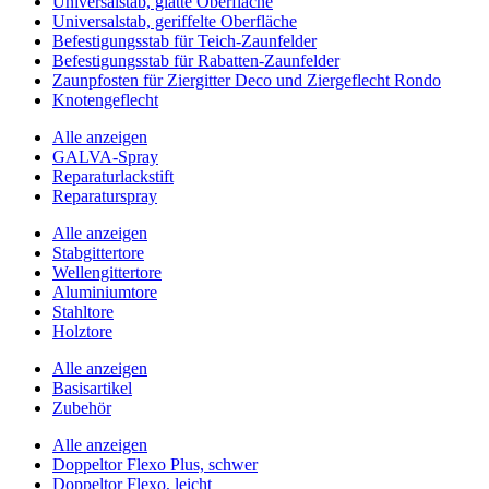
Universalstab, glatte Oberfläche
Universalstab, geriffelte Oberfläche
Befestigungsstab für Teich-Zaunfelder
Befestigungsstab für Rabatten-Zaunfelder
Zaunpfosten für Ziergitter Deco und Ziergeflecht Rondo
Knotengeflecht
Alle anzeigen
GALVA-Spray
Reparaturlackstift
Reparaturspray
Alle anzeigen
Stabgittertore
Wellengittertore
Aluminiumtore
Stahltore
Holztore
Alle anzeigen
Basisartikel
Zubehör
Alle anzeigen
Doppeltor Flexo Plus, schwer
Doppeltor Flexo, leicht