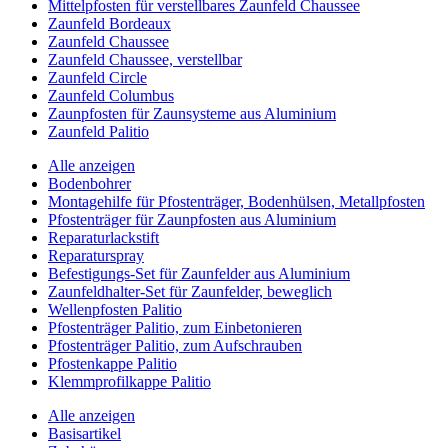
Mittelpfosten für verstellbares Zaunfeld Chaussee
Zaunfeld Bordeaux
Zaunfeld Chaussee
Zaunfeld Chaussee, verstellbar
Zaunfeld Circle
Zaunfeld Columbus
Zaunpfosten für Zaunsysteme aus Aluminium
Zaunfeld Palitio
Alle anzeigen
Bodenbohrer
Montagehilfe für Pfostenträger, Bodenhülsen, Metallpfosten
Pfostenträger für Zaunpfosten aus Aluminium
Reparaturlackstift
Reparaturspray
Befestigungs-Set für Zaunfelder aus Aluminium
Zaunfeldhalter-Set für Zaunfelder, beweglich
Wellenpfosten Palitio
Pfostenträger Palitio, zum Einbetonieren
Pfostenträger Palitio, zum Aufschrauben
Pfostenkappe Palitio
Klemmprofilkappe Palitio
Alle anzeigen
Basisartikel