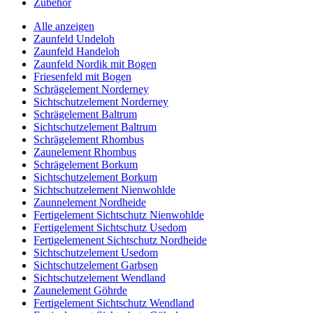
Zubehör
Alle anzeigen
Zaunfeld Undeloh
Zaunfeld Handeloh
Zaunfeld Nordik mit Bogen
Friesenfeld mit Bogen
Schrägelement Norderney
Sichtschutzelement Norderney
Schrägelement Baltrum
Sichtschutzelement Baltrum
Schrägelement Rhombus
Zaunelement Rhombus
Schrägelement Borkum
Sichtschutzelement Borkum
Sichtschutzelement Nienwohlde
Zaunnelement Nordheide
Fertigelement Sichtschutz Nienwohlde
Fertigelement Sichtschutz Usedom
Fertigelemenent Sichtschutz Nordheide
Sichtschutzelement Usedom
Sichtschutzelement Garbsen
Sichtschutzelement Wendland
Zaunelement Göhrde
Fertigelement Sichtschutz Wendland