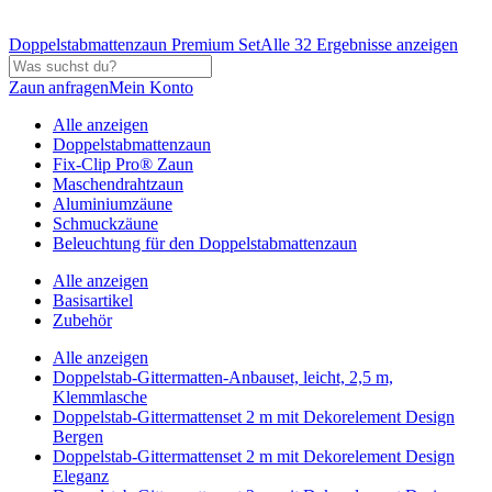
Doppelstabmattenzaun Premium Set
Alle 32 Ergebnisse anzeigen
Zaun anfragen
Mein Konto
Alle anzeigen
Doppelstabmattenzaun
Fix-Clip Pro® Zaun
Maschendrahtzaun
Aluminiumzäune
Schmuckzäune
Beleuchtung für den Doppelstabmattenzaun
Alle anzeigen
Basisartikel
Zubehör
Alle anzeigen
Doppelstab-Gittermatten-Anbauset, leicht, 2,5 m,
Klemmlasche
Doppelstab-Gittermattenset 2 m mit Dekorelement Design
Bergen
Doppelstab-Gittermattenset 2 m mit Dekorelement Design
Eleganz