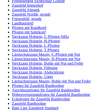
Fertigelement Sichtschutz Göhrde
Zaunfeld Immenhof
Zaunfeld Altmark
Zaunfeld Nordik, gerade
Friesenfeld, gerade
Landhausfeld
Pfosten mit Rundkopf
Pfosten mit Spitzkopf
Steckzaun Holstein, C-Pfosten StHo
Steckzaun Holstein, H-Pfosten
Steckzaun Holstein, L-Pfosten
Steckzaun Holstein, T-Pfosten
Lärmschutzzaun Massiv, C-Pfosten mit Nut
Lärmschutzzaun Massiv, H-Pfosten mit Nut
Steckzaun Holstein, Bohle mit Nut und Feder
Steckzaun Holstein, Führung
Steckzaun Holstein, Abdeckleiste
Steckzaun Holstein, Gitter
Lärmschutzzaun Massiv, Bohle mit Nut und Feder
Pfosten für Zaunfeld Bambooline
Anschlusspfosten für Zaunfeld Bambooline
Höhenversprungpfosten für Zaunfeld Bambooline
Eckpfosten für Zaunfeld Bambooline
Zaunfeld Bambooline
Batu Line Zaunbrett Standard