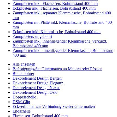
Zaunpfosten inkl. Flacheisen, Bohrabstand 400 mm
Eckpfosten inkl. Flacheisen, Bohrabstand 400 mm
Zaunpfosten inkl. separater Klemmlasche, Bohrabstand 400
mm
Zaunpfosten mit Platte inkl. Klemmlasche, Bohrabstand 400
mm
Eckpfosten inkl. Klemmlasche, Bohrabstand 400 mm
Zaunpfosten, ungebohrt
Zaunpfosten inkl. innenliegender Klemmlasche, verkürzt,
Bohrabstand 400 mm
Zaunpfosten inkl. innenliegender Klemmlasche, Bohrabstand
400 mm
Alle anzeigen
Befestigungs-Set Gittermatten an Mauern oder Pfosten
Bodenbohrer
Dekorelement Design Bergen
Dekorelement Design Eleganz
Dekorelement Design Nexus
Dekorelement Design Oslo
Doppelschelle
DSM-Clip
Eckverbinder zur Verbindung zweier Gittermatten
Endschelle
Flacheisen, Bohrabstand 400 mm