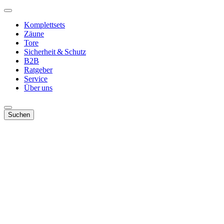
Komplettsets
Zäune
Tore
Sicherheit & Schutz
B2B
Ratgeber
Service
Über uns
Suchen