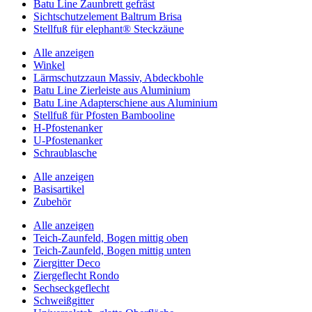
Batu Line Zaunbrett gefräst
Sichtschutzelement Baltrum Brisa
Stellfuß für elephant® Steckzäune
Alle anzeigen
Winkel
Lärmschutzzaun Massiv, Abdeckbohle
Batu Line Zierleiste aus Aluminium
Batu Line Adapterschiene aus Aluminium
Stellfuß für Pfosten Bambooline
H-Pfostenanker
U-Pfostenanker
Schraublasche
Alle anzeigen
Basisartikel
Zubehör
Alle anzeigen
Teich-Zaunfeld, Bogen mittig oben
Teich-Zaunfeld, Bogen mittig unten
Ziergitter Deco
Ziergeflecht Rondo
Sechseckgeflecht
Schweißgitter