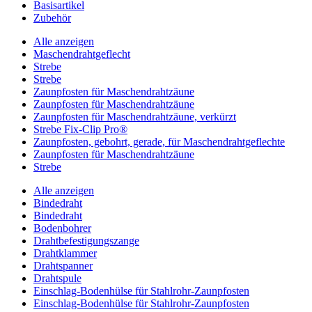
Basisartikel
Zubehör
Alle anzeigen
Maschendrahtgeflecht
Strebe
Strebe
Zaunpfosten für Maschendrahtzäune
Zaunpfosten für Maschendrahtzäune
Zaunpfosten für Maschendrahtzäune, verkürzt
Strebe Fix-Clip Pro®
Zaunpfosten, gebohrt, gerade, für Maschendrahtgeflechte
Zaunpfosten für Maschendrahtzäune
Strebe
Alle anzeigen
Bindedraht
Bindedraht
Bodenbohrer
Drahtbefestigungszange
Drahtklammer
Drahtspanner
Drahtspule
Einschlag-Bodenhülse für Stahlrohr-Zaunpfosten
Einschlag-Bodenhülse für Stahlrohr-Zaunpfosten