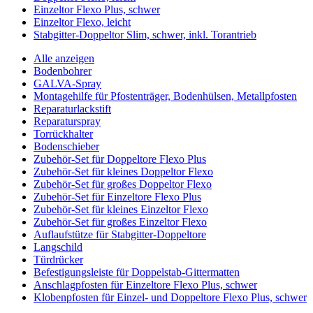
Einzeltor Flexo Plus, schwer
Einzeltor Flexo, leicht
Stabgitter-Doppeltor Slim, schwer, inkl. Torantrieb
Alle anzeigen
Bodenbohrer
GALVA-Spray
Montagehilfe für Pfostenträger, Bodenhülsen, Metallpfosten
Reparaturlackstift
Reparaturspray
Torrückhalter
Bodenschieber
Zubehör-Set für Doppeltore Flexo Plus
Zubehör-Set für kleines Doppeltor Flexo
Zubehör-Set für großes Doppeltor Flexo
Zubehör-Set für Einzeltore Flexo Plus
Zubehör-Set für kleines Einzeltor Flexo
Zubehör-Set für großes Einzeltor Flexo
Auflaufstütze für Stabgitter-Doppeltore
Langschild
Türdrücker
Befestigungsleiste für Doppelstab-Gittermatten
Anschlagpfosten für Einzeltore Flexo Plus, schwer
Klobenpfosten für Einzel- und Doppeltore Flexo Plus, schwer