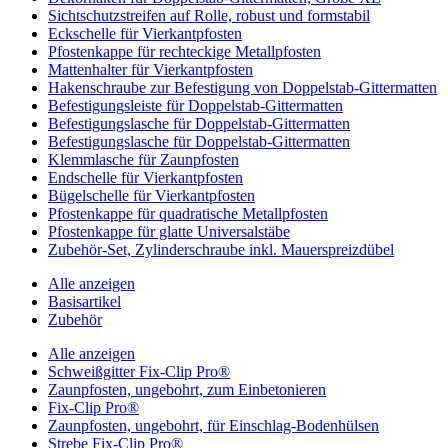
Sichtschutzstreifen auf Rolle, robust und formstabil
Eckschelle für Vierkantpfosten
Pfostenkappe für rechteckige Metallpfosten
Mattenhalter für Vierkantpfosten
Hakenschraube zur Befestigung von Doppelstab-Gittermatten
Befestigungsleiste für Doppelstab-Gittermatten
Befestigungslasche für Doppelstab-Gittermatten
Befestigungslasche für Doppelstab-Gittermatten
Klemmlasche für Zaunpfosten
Endschelle für Vierkantpfosten
Bügelschelle für Vierkantpfosten
Pfostenkappe für quadratische Metallpfosten
Pfostenkappe für glatte Universalstäbe
Zubehör-Set, Zylinderschraube inkl. Mauerspreizdübel
Alle anzeigen
Basisartikel
Zubehör
Alle anzeigen
Schweißgitter Fix-Clip Pro®
Zaunpfosten, ungebohrt, zum Einbetonieren
Fix-Clip Pro®
Zaunpfosten, ungebohrt, für Einschlag-Bodenhülsen
Strebe Fix-Clip Pro®