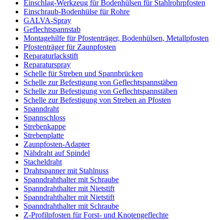
Einschlag-Werkzeug für Bodenhülsen für Stahlrohrpfosten
Einschraub-Bodenhülse für Rohre
GALVA-Spray
Geflechtspannstab
Montagehilfe für Pfostenträger, Bodenhülsen, Metallpfosten
Pfostenträger für Zaunpfosten
Reparaturlackstift
Reparaturspray
Schelle für Streben und Spannbrücken
Schelle zur Befestigung von Geflechtspannstäben
Schelle zur Befestigung von Geflechtspannstäben
Schelle zur Befestigung von Streben an Pfosten
Spanndraht
Spannschloss
Strebenkappe
Strebenplatte
Zaunpfosten-Adapter
Nähdraht auf Spindel
Stacheldraht
Drahtspanner mit Stahlnuss
Spanndrahthalter mit Schraube
Spanndrahthalter mit Nietstift
Spanndrahthalter mit Nietstift
Spanndrahthalter mit Schraube
Z-Profilpfosten für Forst- und Knotengeflechte