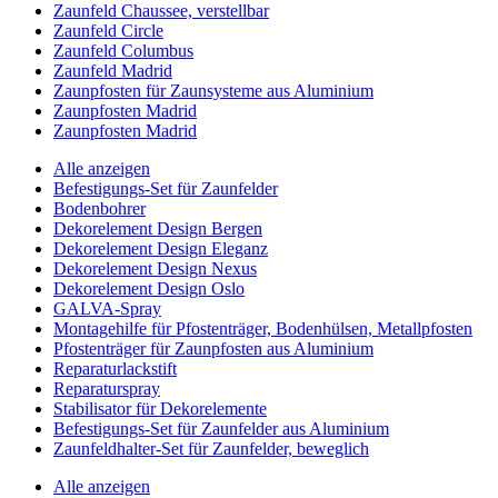
Zaunfeld Chaussee, verstellbar
Zaunfeld Circle
Zaunfeld Columbus
Zaunfeld Madrid
Zaunpfosten für Zaunsysteme aus Aluminium
Zaunpfosten Madrid
Zaunpfosten Madrid
Alle anzeigen
Befestigungs-Set für Zaunfelder
Bodenbohrer
Dekorelement Design Bergen
Dekorelement Design Eleganz
Dekorelement Design Nexus
Dekorelement Design Oslo
GALVA-Spray
Montagehilfe für Pfostenträger, Bodenhülsen, Metallpfosten
Pfostenträger für Zaunpfosten aus Aluminium
Reparaturlackstift
Reparaturspray
Stabilisator für Dekorelemente
Befestigungs-Set für Zaunfelder aus Aluminium
Zaunfeldhalter-Set für Zaunfelder, beweglich
Alle anzeigen