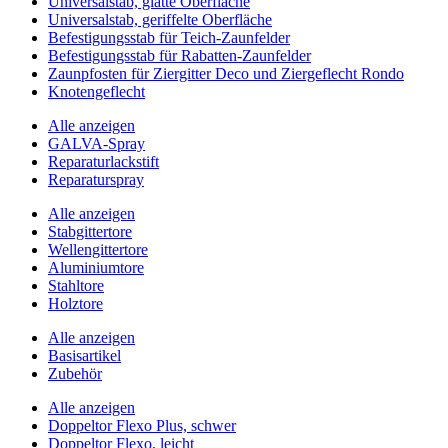
Universalstab, glatte Oberfläche
Universalstab, geriffelte Oberfläche
Befestigungsstab für Teich-Zaunfelder
Befestigungsstab für Rabatten-Zaunfelder
Zaunpfosten für Ziergitter Deco und Ziergeflecht Rondo
Knotengeflecht
Alle anzeigen
GALVA-Spray
Reparaturlackstift
Reparaturspray
Alle anzeigen
Stabgittertore
Wellengittertore
Aluminiumtore
Stahltore
Holztore
Alle anzeigen
Basisartikel
Zubehör
Alle anzeigen
Doppeltor Flexo Plus, schwer
Doppeltor Flexo, leicht