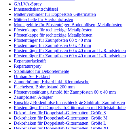
GALVA-Spray
Innensechskantschlüssel
Mattenverbinder für Doppelstab-Gittermatten
Mittelschelle für Vierkantpfosten
Montagehilfe für Pfostenträger, Bodenhülsen, Metallpfosten
Pfostenkappe für rechteckige Metallpfosten
Pfostenkappe für rechteckige Metallpfosten
Pfostenträger für Zaunpfosten 60 x 40 mm
Pfostenträger für Zaunpfosten 60 x 40 mm
Pfostenträger für Zaunpfosten 60 x 40 mm auf L-Randsteinen
Pfostenträger für Zaunpfosten 60 x 40 mm auf L-Randsteinen
Reparaturlackstift
Reparaturspray
Stabilisator für Dekorelemente
Umbau-Set Eckbert
Zaunerhöhung Erhard inkl. Klemmlasche
Flacheisen, Bohrabstand 200 mm
Pfostenverstärkung Arnold für Zaunpfosten 60 x 40 mm
Zaunpfosten-Adapter
Einschlag-Bodenhülse für rechteckige Stahlrohr-Zaunpfosten
Pfostenträger für Doppelstab-Gittermatten mit Riffelstahldolle
Dekorhaken für Doppelstab-Gittermatten, Größe S
Dekorhaken für Doppelstab-Gittermatten, Größe M
Dekorhaken für Doppelstab-Gittermatten, Größe L
Dekorhaken für Doppelstab-Gittermatten, Größe XL