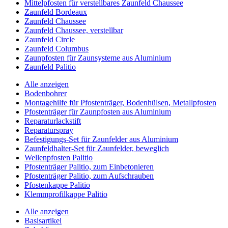
Mittelpfosten für verstellbares Zaunfeld Chaussee
Zaunfeld Bordeaux
Zaunfeld Chaussee
Zaunfeld Chaussee, verstellbar
Zaunfeld Circle
Zaunfeld Columbus
Zaunpfosten für Zaunsysteme aus Aluminium
Zaunfeld Palitio
Alle anzeigen
Bodenbohrer
Montagehilfe für Pfostenträger, Bodenhülsen, Metallpfosten
Pfostenträger für Zaunpfosten aus Aluminium
Reparaturlackstift
Reparaturspray
Befestigungs-Set für Zaunfelder aus Aluminium
Zaunfeldhalter-Set für Zaunfelder, beweglich
Wellenpfosten Palitio
Pfostenträger Palitio, zum Einbetonieren
Pfostenträger Palitio, zum Aufschrauben
Pfostenkappe Palitio
Klemmprofilkappe Palitio
Alle anzeigen
Basisartikel