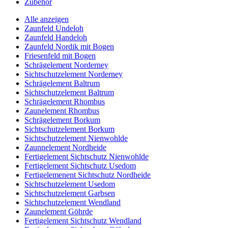
Zubehör
Alle anzeigen
Zaunfeld Undeloh
Zaunfeld Handeloh
Zaunfeld Nordik mit Bogen
Friesenfeld mit Bogen
Schrägelement Norderney
Sichtschutzelement Norderney
Schrägelement Baltrum
Sichtschutzelement Baltrum
Schrägelement Rhombus
Zaunelement Rhombus
Schrägelement Borkum
Sichtschutzelement Borkum
Sichtschutzelement Nienwohlde
Zaunnelement Nordheide
Fertigelement Sichtschutz Nienwohlde
Fertigelement Sichtschutz Usedom
Fertigelemenent Sichtschutz Nordheide
Sichtschutzelement Usedom
Sichtschutzelement Garbsen
Sichtschutzelement Wendland
Zaunelement Göhrde
Fertigelement Sichtschutz Wendland