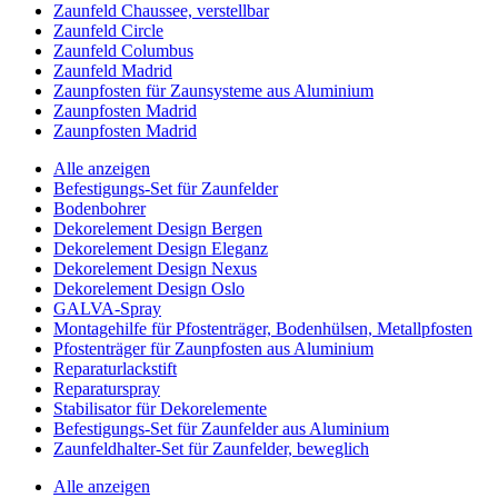
Zaunfeld Chaussee, verstellbar
Zaunfeld Circle
Zaunfeld Columbus
Zaunfeld Madrid
Zaunpfosten für Zaunsysteme aus Aluminium
Zaunpfosten Madrid
Zaunpfosten Madrid
Alle anzeigen
Befestigungs-Set für Zaunfelder
Bodenbohrer
Dekorelement Design Bergen
Dekorelement Design Eleganz
Dekorelement Design Nexus
Dekorelement Design Oslo
GALVA-Spray
Montagehilfe für Pfostenträger, Bodenhülsen, Metallpfosten
Pfostenträger für Zaunpfosten aus Aluminium
Reparaturlackstift
Reparaturspray
Stabilisator für Dekorelemente
Befestigungs-Set für Zaunfelder aus Aluminium
Zaunfeldhalter-Set für Zaunfelder, beweglich
Alle anzeigen