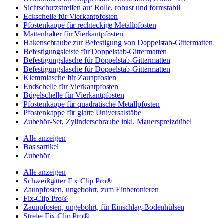
Sichtschutzstreifen auf Rolle, robust und formstabil
Eckschelle für Vierkantpfosten
Pfostenkappe für rechteckige Metallpfosten
Mattenhalter für Vierkantpfosten
Hakenschraube zur Befestigung von Doppelstab-Gittermatten
Befestigungsleiste für Doppelstab-Gittermatten
Befestigungslasche für Doppelstab-Gittermatten
Befestigungslasche für Doppelstab-Gittermatten
Klemmlasche für Zaunpfosten
Endschelle für Vierkantpfosten
Bügelschelle für Vierkantpfosten
Pfostenkappe für quadratische Metallpfosten
Pfostenkappe für glatte Universalstäbe
Zubehör-Set, Zylinderschraube inkl. Mauerspreizdübel
Alle anzeigen
Basisartikel
Zubehör
Alle anzeigen
Schweißgitter Fix-Clip Pro®
Zaunpfosten, ungebohrt, zum Einbetonieren
Fix-Clip Pro®
Zaunpfosten, ungebohrt, für Einschlag-Bodenhülsen
Strebe Fix-Clip Pro®