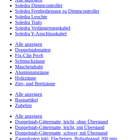
Soledra Dimmcontroller
Soledra Fernbedienung zu Dimmcontroller
Soledra Leuchte
Soledra Trafo
Soledra Verlängerungskabel
Soledra Y-Anschlusskabel
Alle anzeigen
Doppelstabmatten
Fix-Clip Pro®
Schmuckzäune
Maschendraht
Aluminiumzäune
Holzzäune
Zier- und Beetzäune
Alle anzeigen
Basisartikel
Zubehör
Alle anzeigen
Doppelstab-Gittermatte, leicht, ohne Überstand
Doppelstab-Gittermatte, leicht, mit Überstand
Doppelstab-Gittermatte, schwer, mit Überstand
Zaunpfosten inkl. Flacheisen, Bohrabstand 200 mm