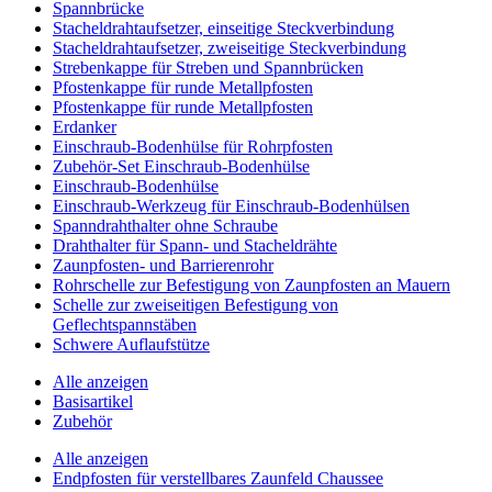
Spannbrücke
Stacheldrahtaufsetzer, einseitige Steckverbindung
Stacheldrahtaufsetzer, zweiseitige Steckverbindung
Strebenkappe für Streben und Spannbrücken
Pfostenkappe für runde Metallpfosten
Pfostenkappe für runde Metallpfosten
Erdanker
Einschraub-Bodenhülse für Rohrpfosten
Zubehör-Set Einschraub-Bodenhülse
Einschraub-Bodenhülse
Einschraub-Werkzeug für Einschraub-Bodenhülsen
Spanndrahthalter ohne Schraube
Drahthalter für Spann- und Stacheldrähte
Zaunpfosten- und Barrierenrohr
Rohrschelle zur Befestigung von Zaunpfosten an Mauern
Schelle zur zweiseitigen Befestigung von
Geflechtspannstäben
Schwere Auflaufstütze
Alle anzeigen
Basisartikel
Zubehör
Alle anzeigen
Endpfosten für verstellbares Zaunfeld Chaussee