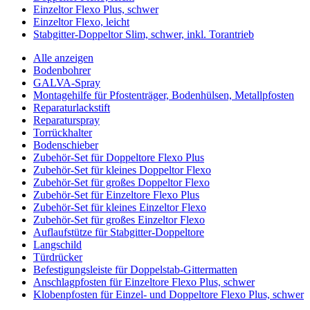
Einzeltor Flexo Plus, schwer
Einzeltor Flexo, leicht
Stabgitter-Doppeltor Slim, schwer, inkl. Torantrieb
Alle anzeigen
Bodenbohrer
GALVA-Spray
Montagehilfe für Pfostenträger, Bodenhülsen, Metallpfosten
Reparaturlackstift
Reparaturspray
Torrückhalter
Bodenschieber
Zubehör-Set für Doppeltore Flexo Plus
Zubehör-Set für kleines Doppeltor Flexo
Zubehör-Set für großes Doppeltor Flexo
Zubehör-Set für Einzeltore Flexo Plus
Zubehör-Set für kleines Einzeltor Flexo
Zubehör-Set für großes Einzeltor Flexo
Auflaufstütze für Stabgitter-Doppeltore
Langschild
Türdrücker
Befestigungsleiste für Doppelstab-Gittermatten
Anschlagpfosten für Einzeltore Flexo Plus, schwer
Klobenpfosten für Einzel- und Doppeltore Flexo Plus, schwer