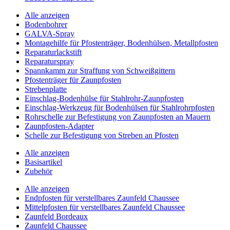
Alle anzeigen
Bodenbohrer
GALVA-Spray
Montagehilfe für Pfostenträger, Bodenhülsen, Metallpfosten
Reparaturlackstift
Reparaturspray
Spannkamm zur Straffung von Schweißgittern
Pfostenträger für Zaunpfosten
Strebenplatte
Einschlag-Bodenhülse für Stahlrohr-Zaunpfosten
Einschlag-Werkzeug für Bodenhülsen für Stahlrohrpfosten
Rohrschelle zur Befestigung von Zaunpfosten an Mauern
Zaunpfosten-Adapter
Schelle zur Befestigung von Streben an Pfosten
Alle anzeigen
Basisartikel
Zubehör
Alle anzeigen
Endpfosten für verstellbares Zaunfeld Chaussee
Mittelpfosten für verstellbares Zaunfeld Chaussee
Zaunfeld Bordeaux
Zaunfeld Chaussee