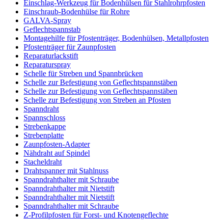
Einschlag-Werkzeug für Bodenhülsen für Stahlrohrpfosten
Einschraub-Bodenhülse für Rohre
GALVA-Spray
Geflechtspannstab
Montagehilfe für Pfostenträger, Bodenhülsen, Metallpfosten
Pfostenträger für Zaunpfosten
Reparaturlackstift
Reparaturspray
Schelle für Streben und Spannbrücken
Schelle zur Befestigung von Geflechtspannstäben
Schelle zur Befestigung von Geflechtspannstäben
Schelle zur Befestigung von Streben an Pfosten
Spanndraht
Spannschloss
Strebenkappe
Strebenplatte
Zaunpfosten-Adapter
Nähdraht auf Spindel
Stacheldraht
Drahtspanner mit Stahlnuss
Spanndrahthalter mit Schraube
Spanndrahthalter mit Nietstift
Spanndrahthalter mit Nietstift
Spanndrahthalter mit Schraube
Z-Profilpfosten für Forst- und Knotengeflechte