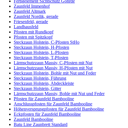
Fertigelement Sichtschutz Göhrde
Zaunfeld Immenhof
Zaunfeld Altmark
Zaunfeld Nordik, gerade
Friesenfeld, gerade
Landhausfeld
Pfosten mit Rundkopf
Pfosten mit Spitzkopf
Steckzaun Holstein, C-Pfosten StHo
Steckzaun Holstein, H-Pfosten
Steckzaun Holstein, L-Pfosten
Steckzaun Holstein, T-Pfosten
Lärmschutzzaun Massiv, C-Pfosten mit Nut
Lärmschutzzaun Massiv, H-Pfosten mit Nut
Steckzaun Holstein, Bohle mit Nut und Feder
Steckzaun Holstein, Führung
Steckzaun Holstein, Abdeckleiste
Steckzaun Holstein, Gitter
Lärmschutzzaun Massiv, Bohle mit Nut und Feder
Pfosten für Zaunfeld Bambooline
Anschlusspfosten für Zaunfeld Bambooline
Höhenversprungpfosten für Zaunfeld Bambooline
Eckpfosten für Zaunfeld Bambooline
Zaunfeld Bambooline
Batu Line Zaunbrett Standard