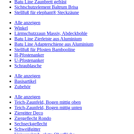
Batu Line Zaunbrett gefräst
Sichtschutzelement Baltrum Brisa
Stellfuß für elephant® Steckzäune
Alle anzeigen
Winkel
Lärmschutzzaun Massiv, Abdeckbohle
Batu Line Zierleiste aus Aluminium
Batu Line Adapterschiene aus Aluminium
Stellfuß für Pfosten Bambooline
H-Pfostenanker
U-Pfostenanker
Schraublasche
Alle anzeigen
Basisartikel
Zubehör
Alle anzeigen
Teich-Zaunfeld, Bogen mittig oben
Teich-Zaunfeld, Bogen mittig unten
Ziergitter Deco
Ziergeflecht Rondo
Sechseckgeflecht
Schweißgitter