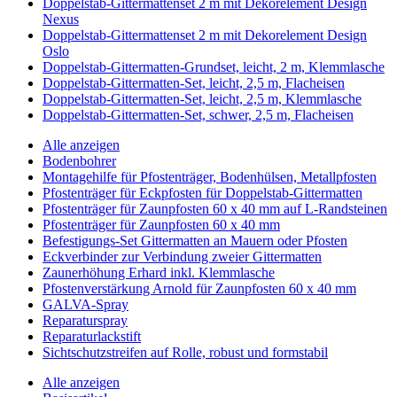
Doppelstab-Gittermattenset 2 m mit Dekorelement Design
Nexus
Doppelstab-Gittermattenset 2 m mit Dekorelement Design
Oslo
Doppelstab-Gittermatten-Grundset, leicht, 2 m, Klemmlasche
Doppelstab-Gittermatten-Set, leicht, 2,5 m, Flacheisen
Doppelstab-Gittermatten-Set, leicht, 2,5 m, Klemmlasche
Doppelstab-Gittermatten-Set, schwer, 2,5 m, Flacheisen
Alle anzeigen
Bodenbohrer
Montagehilfe für Pfostenträger, Bodenhülsen, Metallpfosten
Pfostenträger für Eckpfosten für Doppelstab-Gittermatten
Pfostenträger für Zaunpfosten 60 x 40 mm auf L-Randsteinen
Pfostenträger für Zaunpfosten 60 x 40 mm
Befestigungs-Set Gittermatten an Mauern oder Pfosten
Eckverbinder zur Verbindung zweier Gittermatten
Zaunerhöhung Erhard inkl. Klemmlasche
Pfostenverstärkung Arnold für Zaunpfosten 60 x 40 mm
GALVA-Spray
Reparaturspray
Reparaturlackstift
Sichtschutzstreifen auf Rolle, robust und formstabil
Alle anzeigen