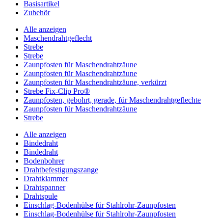
Basisartikel
Zubehör
Alle anzeigen
Maschendrahtgeflecht
Strebe
Strebe
Zaunpfosten für Maschendrahtzäune
Zaunpfosten für Maschendrahtzäune
Zaunpfosten für Maschendrahtzäune, verkürzt
Strebe Fix-Clip Pro®
Zaunpfosten, gebohrt, gerade, für Maschendrahtgeflechte
Zaunpfosten für Maschendrahtzäune
Strebe
Alle anzeigen
Bindedraht
Bindedraht
Bodenbohrer
Drahtbefestigungszange
Drahtklammer
Drahtspanner
Drahtspule
Einschlag-Bodenhülse für Stahlrohr-Zaunpfosten
Einschlag-Bodenhülse für Stahlrohr-Zaunpfosten