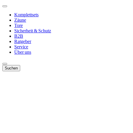
Komplettsets
Zäune
Tore
Sicherheit & Schutz
B2B
Ratgeber
Service
Über uns
Suchen