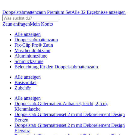
Doppelstabmattenzaun Premium Set
Alle 32 Ergebnisse anzeigen
Zaun anfragen
Mein Konto
Alle anzeigen
Doppelstabmattenzaun
Fix-Clip Pro® Zaun
Maschendrahtzaun
Aluminiumzäune
Schmuckzäune
Beleuchtung für den Doppelstabmattenzaun
Alle anzeigen
Basisartikel
Zubehör
Alle anzeigen
Doppelstab-Gittermatten-Anbauset, leicht, 2,5 m,
Klemmlasche
Doppelstab-Gittermattenset 2 m mit Dekorelement Design
Bergen
Doppelstab-Gittermattenset 2 m mit Dekorelement Design
Eleganz