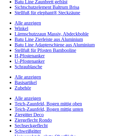
Batu Line Zaunbrett gefräst
Sichtschutzelement Baltrum Brisa
Stellfuß für elephant® Steckzäune
Alle anzeigen
Winkel
Lärmschutzzaun Massiv, Abdeckbohle
Batu Line Zierleiste aus Aluminium
Batu Line Adapterschiene aus Aluminium
Stellfuß für Pfosten Bambooline
H-Pfostenanker
U-Pfostenanker
Schraublasche
Alle anzeigen
Basisartikel
Zubehör
Alle anzeigen
Teich-Zaunfeld, Bogen mittig oben
Teich-Zaunfeld, Bogen mittig unten
Ziergitter Deco
Ziergeflecht Rondo
Sechseckgeflecht
Schweißgitter