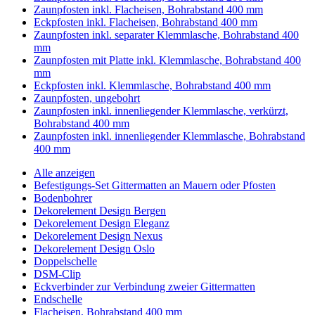
Zaunpfosten inkl. Flacheisen, Bohrabstand 400 mm
Eckpfosten inkl. Flacheisen, Bohrabstand 400 mm
Zaunpfosten inkl. separater Klemmlasche, Bohrabstand 400
mm
Zaunpfosten mit Platte inkl. Klemmlasche, Bohrabstand 400
mm
Eckpfosten inkl. Klemmlasche, Bohrabstand 400 mm
Zaunpfosten, ungebohrt
Zaunpfosten inkl. innenliegender Klemmlasche, verkürzt,
Bohrabstand 400 mm
Zaunpfosten inkl. innenliegender Klemmlasche, Bohrabstand
400 mm
Alle anzeigen
Befestigungs-Set Gittermatten an Mauern oder Pfosten
Bodenbohrer
Dekorelement Design Bergen
Dekorelement Design Eleganz
Dekorelement Design Nexus
Dekorelement Design Oslo
Doppelschelle
DSM-Clip
Eckverbinder zur Verbindung zweier Gittermatten
Endschelle
Flacheisen, Bohrabstand 400 mm