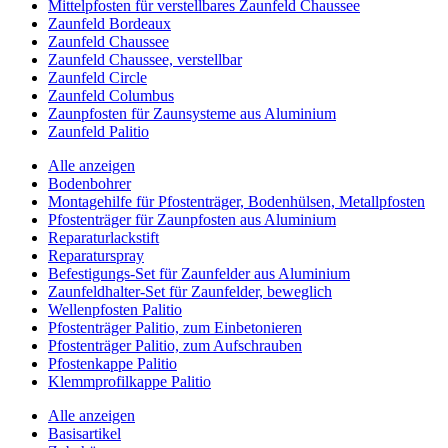
Mittelpfosten für verstellbares Zaunfeld Chaussee
Zaunfeld Bordeaux
Zaunfeld Chaussee
Zaunfeld Chaussee, verstellbar
Zaunfeld Circle
Zaunfeld Columbus
Zaunpfosten für Zaunsysteme aus Aluminium
Zaunfeld Palitio
Alle anzeigen
Bodenbohrer
Montagehilfe für Pfostenträger, Bodenhülsen, Metallpfosten
Pfostenträger für Zaunpfosten aus Aluminium
Reparaturlackstift
Reparaturspray
Befestigungs-Set für Zaunfelder aus Aluminium
Zaunfeldhalter-Set für Zaunfelder, beweglich
Wellenpfosten Palitio
Pfostenträger Palitio, zum Einbetonieren
Pfostenträger Palitio, zum Aufschrauben
Pfostenkappe Palitio
Klemmprofilkappe Palitio
Alle anzeigen
Basisartikel