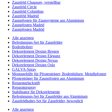
Zaunfeld Chaussee, verstellbar
Zaunfeld Circle
Zaunfeld Columbus
Zaunfeld Madrid
Zaunpfosten für Zaunsysteme aus Aluminium
Zaunpfosten Madrid
Zaunpfosten Madrid
Alle anzeigen
Befestigungs-Set für Zaunfelder
Bodenbohrer
Dekorelement Design Bergen
Dekorelement Design Eleganz
Dekorelement Design Nexus
Dekorelement Design Oslo
GALVA-Spray
Montagehilfe für Pfostenträger, Bodenhülsen, Metallpfosten
Pfostenträger für Zaunpfosten aus Aluminium
Reparaturlackstift
Reparaturspray
Stabilisator für Dekorelemente
Befestigungs-Set für Zaunfelder aus Aluminium
Zaunfeldhalter-Set für Zaunfelder, beweglich
Alle anzeigen