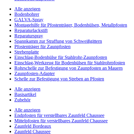
Alle anzeigen
Bodenbohrer
GALVA-Spray
Montagehilfe für Pfostenträger, Bodenhülsen, Metallpfosten
Reparaturlackstift
Reparaturspray
Spannkamm zur Straffung von Schweißgittern
Pfostenträger für Zaunpfosten
Strebenplatte
Einschlag-Bodenhülse für Stahlrohr-Zaunpfosten
Einschlag-Werkzeug für Bodenhülsen für Stahlrohrpfosten
Rohrschelle zur Befestigung von Zaunpfosten an Mauern
Zaunpfosten-Adapter
Schelle zur Befestigung von Streben an Pfosten
Alle anzeigen
Basisartikel
Zubehör
Alle anzeigen
Endpfosten für verstellbares Zaunfeld Chaussee
Mittelpfosten für verstellbares Zaunfeld Chaussee
Zaunfeld Bordeaux
Zaunfeld Chaussee