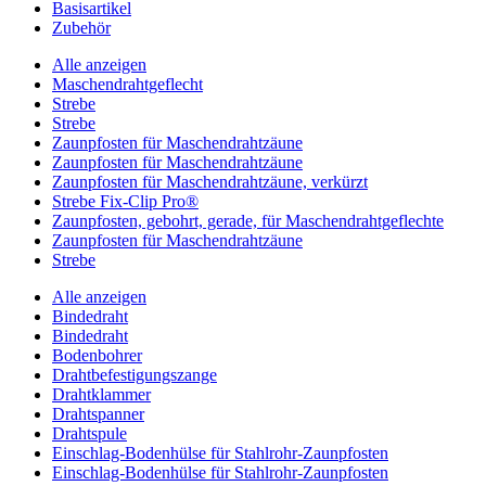
Basisartikel
Zubehör
Alle anzeigen
Maschendrahtgeflecht
Strebe
Strebe
Zaunpfosten für Maschendrahtzäune
Zaunpfosten für Maschendrahtzäune
Zaunpfosten für Maschendrahtzäune, verkürzt
Strebe Fix-Clip Pro®
Zaunpfosten, gebohrt, gerade, für Maschendrahtgeflechte
Zaunpfosten für Maschendrahtzäune
Strebe
Alle anzeigen
Bindedraht
Bindedraht
Bodenbohrer
Drahtbefestigungszange
Drahtklammer
Drahtspanner
Drahtspule
Einschlag-Bodenhülse für Stahlrohr-Zaunpfosten
Einschlag-Bodenhülse für Stahlrohr-Zaunpfosten