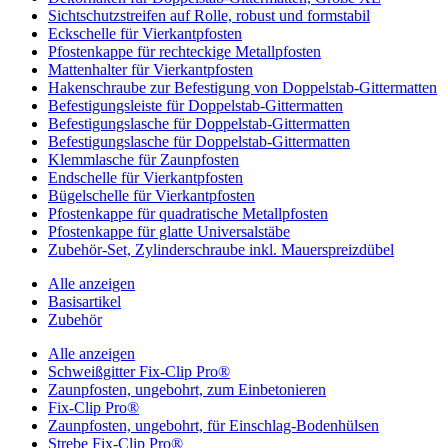
Sichtschutzstreifen auf Rolle, robust und formstabil
Eckschelle für Vierkantpfosten
Pfostenkappe für rechteckige Metallpfosten
Mattenhalter für Vierkantpfosten
Hakenschraube zur Befestigung von Doppelstab-Gittermatten
Befestigungsleiste für Doppelstab-Gittermatten
Befestigungslasche für Doppelstab-Gittermatten
Befestigungslasche für Doppelstab-Gittermatten
Klemmlasche für Zaunpfosten
Endschelle für Vierkantpfosten
Bügelschelle für Vierkantpfosten
Pfostenkappe für quadratische Metallpfosten
Pfostenkappe für glatte Universalstäbe
Zubehör-Set, Zylinderschraube inkl. Mauerspreizdübel
Alle anzeigen
Basisartikel
Zubehör
Alle anzeigen
Schweißgitter Fix-Clip Pro®
Zaunpfosten, ungebohrt, zum Einbetonieren
Fix-Clip Pro®
Zaunpfosten, ungebohrt, für Einschlag-Bodenhülsen
Strebe Fix-Clip Pro®