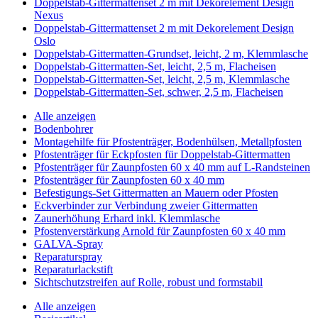
Doppelstab-Gittermattenset 2 m mit Dekorelement Design
Nexus
Doppelstab-Gittermattenset 2 m mit Dekorelement Design
Oslo
Doppelstab-Gittermatten-Grundset, leicht, 2 m, Klemmlasche
Doppelstab-Gittermatten-Set, leicht, 2,5 m, Flacheisen
Doppelstab-Gittermatten-Set, leicht, 2,5 m, Klemmlasche
Doppelstab-Gittermatten-Set, schwer, 2,5 m, Flacheisen
Alle anzeigen
Bodenbohrer
Montagehilfe für Pfostenträger, Bodenhülsen, Metallpfosten
Pfostenträger für Eckpfosten für Doppelstab-Gittermatten
Pfostenträger für Zaunpfosten 60 x 40 mm auf L-Randsteinen
Pfostenträger für Zaunpfosten 60 x 40 mm
Befestigungs-Set Gittermatten an Mauern oder Pfosten
Eckverbinder zur Verbindung zweier Gittermatten
Zaunerhöhung Erhard inkl. Klemmlasche
Pfostenverstärkung Arnold für Zaunpfosten 60 x 40 mm
GALVA-Spray
Reparaturspray
Reparaturlackstift
Sichtschutzstreifen auf Rolle, robust und formstabil
Alle anzeigen