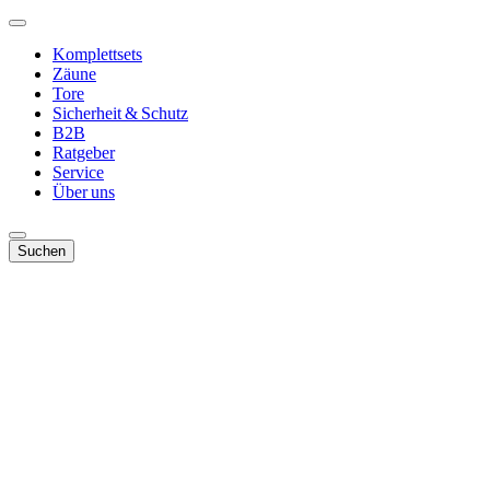
Komplettsets
Zäune
Tore
Sicherheit & Schutz
B2B
Ratgeber
Service
Über uns
Suchen