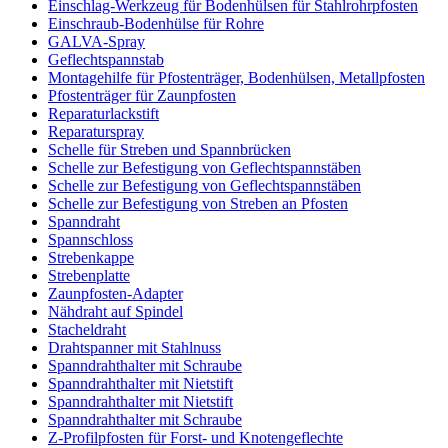
Einschlag-Werkzeug für Bodenhülsen für Stahlrohrpfosten
Einschraub-Bodenhülse für Rohre
GALVA-Spray
Geflechtspannstab
Montagehilfe für Pfostenträger, Bodenhülsen, Metallpfosten
Pfostenträger für Zaunpfosten
Reparaturlackstift
Reparaturspray
Schelle für Streben und Spannbrücken
Schelle zur Befestigung von Geflechtspannstäben
Schelle zur Befestigung von Geflechtspannstäben
Schelle zur Befestigung von Streben an Pfosten
Spanndraht
Spannschloss
Strebenkappe
Strebenplatte
Zaunpfosten-Adapter
Nähdraht auf Spindel
Stacheldraht
Drahtspanner mit Stahlnuss
Spanndrahthalter mit Schraube
Spanndrahthalter mit Nietstift
Spanndrahthalter mit Nietstift
Spanndrahthalter mit Schraube
Z-Profilpfosten für Forst- und Knotengeflechte