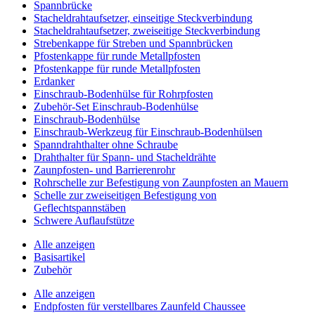
Spannbrücke
Stacheldrahtaufsetzer, einseitige Steckverbindung
Stacheldrahtaufsetzer, zweiseitige Steckverbindung
Strebenkappe für Streben und Spannbrücken
Pfostenkappe für runde Metallpfosten
Pfostenkappe für runde Metallpfosten
Erdanker
Einschraub-Bodenhülse für Rohrpfosten
Zubehör-Set Einschraub-Bodenhülse
Einschraub-Bodenhülse
Einschraub-Werkzeug für Einschraub-Bodenhülsen
Spanndrahthalter ohne Schraube
Drahthalter für Spann- und Stacheldrähte
Zaunpfosten- und Barrierenrohr
Rohrschelle zur Befestigung von Zaunpfosten an Mauern
Schelle zur zweiseitigen Befestigung von
Geflechtspannstäben
Schwere Auflaufstütze
Alle anzeigen
Basisartikel
Zubehör
Alle anzeigen
Endpfosten für verstellbares Zaunfeld Chaussee