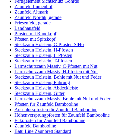
Fertigelement Sichtschutz Göhrde
Zaunfeld Immenhof
Zaunfeld Altmark
Zaunfeld Nordik, gerade
Friesenfeld, gerade
Landhausfeld
Pfosten mit Rundkopf
Pfosten mit Spitzkopf
Steckzaun Holstein, C-Pfosten StHo
Steckzaun Holstein, H-Pfosten
Steckzaun Holstein, L-Pfosten
Steckzaun Holstein, T-Pfosten
Lärmschutzzaun Massiv, C-Pfosten mit Nut
Lärmschutzzaun Massiv, H-Pfosten mit Nut
Steckzaun Holstein, Bohle mit Nut und Feder
Steckzaun Holstein, Führung
Steckzaun Holstein, Abdeckleiste
Steckzaun Holstein, Gitter
Lärmschutzzaun Massiv, Bohle mit Nut und Feder
Pfosten für Zaunfeld Bambooline
Anschlusspfosten für Zaunfeld Bambooline
Höhenversprungpfosten für Zaunfeld Bambooline
Eckpfosten für Zaunfeld Bambooline
Zaunfeld Bambooline
Batu Line Zaunbrett Standard