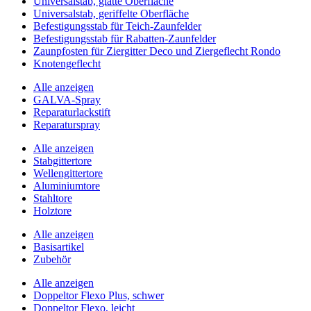
Universalstab, glatte Oberfläche
Universalstab, geriffelte Oberfläche
Befestigungsstab für Teich-Zaunfelder
Befestigungsstab für Rabatten-Zaunfelder
Zaunpfosten für Ziergitter Deco und Ziergeflecht Rondo
Knotengeflecht
Alle anzeigen
GALVA-Spray
Reparaturlackstift
Reparaturspray
Alle anzeigen
Stabgittertore
Wellengittertore
Aluminiumtore
Stahltore
Holztore
Alle anzeigen
Basisartikel
Zubehör
Alle anzeigen
Doppeltor Flexo Plus, schwer
Doppeltor Flexo, leicht