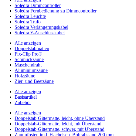
Soledra Dimmcontroller
Soledra Fernbedienung zu Dimmcontroller
Soledra Leuchte
Soledra Trafo
Soledra Verlängerungskabel
Soledra Y-Anschlusskabel
Alle anzeigen
Doppelstabmatten
Fix-Clip Pro®
Schmuckzäune
Maschendraht
Aluminiumzäune
Holzzäune
Zier- und Beetzäune
Alle anzeigen
Basisartikel
Zubehör
Alle anzeigen
Doppelstab-Gittermatte, leicht, ohne Überstand
Doppelstab-Gittermatte, leicht, mit Überstand
Doppelstab-Gittermatte, schwer, mit Überstand
Zaunpfosten inkl. Flacheisen, Bohrabstand 200 mm