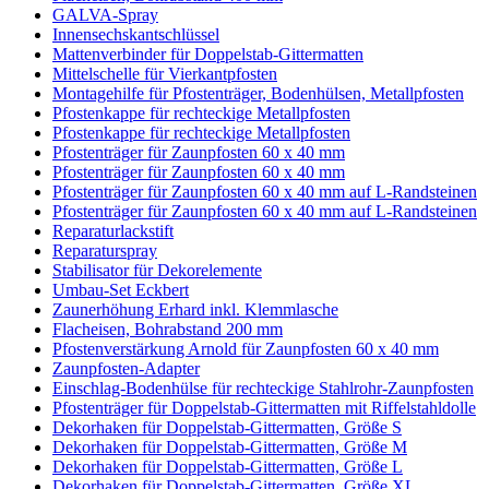
GALVA-Spray
Innensechskantschlüssel
Mattenverbinder für Doppelstab-Gittermatten
Mittelschelle für Vierkantpfosten
Montagehilfe für Pfostenträger, Bodenhülsen, Metallpfosten
Pfostenkappe für rechteckige Metallpfosten
Pfostenkappe für rechteckige Metallpfosten
Pfostenträger für Zaunpfosten 60 x 40 mm
Pfostenträger für Zaunpfosten 60 x 40 mm
Pfostenträger für Zaunpfosten 60 x 40 mm auf L-Randsteinen
Pfostenträger für Zaunpfosten 60 x 40 mm auf L-Randsteinen
Reparaturlackstift
Reparaturspray
Stabilisator für Dekorelemente
Umbau-Set Eckbert
Zaunerhöhung Erhard inkl. Klemmlasche
Flacheisen, Bohrabstand 200 mm
Pfostenverstärkung Arnold für Zaunpfosten 60 x 40 mm
Zaunpfosten-Adapter
Einschlag-Bodenhülse für rechteckige Stahlrohr-Zaunpfosten
Pfostenträger für Doppelstab-Gittermatten mit Riffelstahldolle
Dekorhaken für Doppelstab-Gittermatten, Größe S
Dekorhaken für Doppelstab-Gittermatten, Größe M
Dekorhaken für Doppelstab-Gittermatten, Größe L
Dekorhaken für Doppelstab-Gittermatten, Größe XL