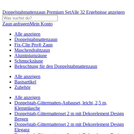
Doppelstabmattenzaun Premium Set
Alle 32 Ergebnisse anzeigen
Zaun anfragen
Mein Konto
Alle anzeigen
Doppelstabmattenzaun
Fix-Clip Pro® Zaun
Maschendrahtzaun
Aluminiumzäune
Schmuckzäune
Beleuchtung für den Doppelstabmattenzaun
Alle anzeigen
Basisartikel
Zubehör
Alle anzeigen
Doppelstab-Gittermatten-Anbauset, leicht, 2,5 m,
Klemmlasche
Doppelstab-Gittermattenset 2 m mit Dekorelement Design
Bergen
Doppelstab-Gittermattenset 2 m mit Dekorelement Design
Eleganz