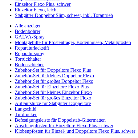
Einzeltor Flexo Plus, schwer
Einzeltor Flexo, leicht
Stabgitter-Doppeltor Slim, schwer, inkl. Torantrieb
Alle anzeigen
Bodenbohrer
GALVA-Spray
Montagehilfe für Pfostenträger, Bodenhülsen, Metallpfosten
Reparaturlackstift
Reparaturspray
Torrückhalter
Bodenschieber
Zubehör-Set für Doppeltore Flexo Plus
Zubehör-Set für kleines Doppeltor Flexo
Zubehör-Set für großes Doppeltor Flexo
Zubehör-Set für Einzeltore Flexo Plus
Zubehör-Set für kleines Einzeltor Flexo
Zubehör-Set für großes Einzeltor Flexo
Auflaufstütze für Stabgitter-Doppeltore
Langschild
Türdrücker
Befestigungsleiste für Doppelstab-Gittermatten
Anschlagpfosten für Einzeltore Flexo Plus, schwer
Klobenpfosten für Einzel- und Doppeltore Flexo Plus, schwer