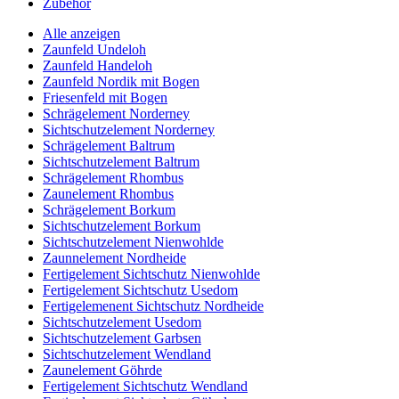
Zubehör
Alle anzeigen
Zaunfeld Undeloh
Zaunfeld Handeloh
Zaunfeld Nordik mit Bogen
Friesenfeld mit Bogen
Schrägelement Norderney
Sichtschutzelement Norderney
Schrägelement Baltrum
Sichtschutzelement Baltrum
Schrägelement Rhombus
Zaunelement Rhombus
Schrägelement Borkum
Sichtschutzelement Borkum
Sichtschutzelement Nienwohlde
Zaunnelement Nordheide
Fertigelement Sichtschutz Nienwohlde
Fertigelement Sichtschutz Usedom
Fertigelemenent Sichtschutz Nordheide
Sichtschutzelement Usedom
Sichtschutzelement Garbsen
Sichtschutzelement Wendland
Zaunelement Göhrde
Fertigelement Sichtschutz Wendland