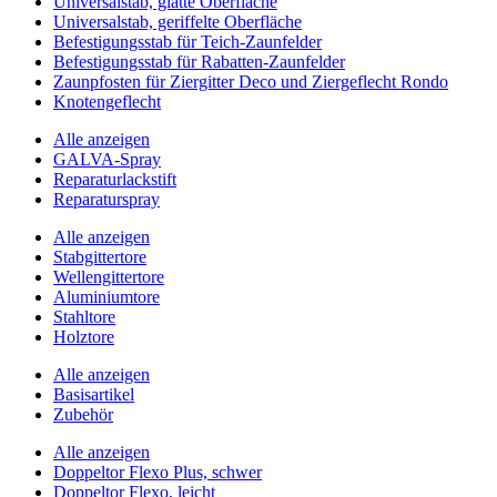
Universalstab, glatte Oberfläche
Universalstab, geriffelte Oberfläche
Befestigungsstab für Teich-Zaunfelder
Befestigungsstab für Rabatten-Zaunfelder
Zaunpfosten für Ziergitter Deco und Ziergeflecht Rondo
Knotengeflecht
Alle anzeigen
GALVA-Spray
Reparaturlackstift
Reparaturspray
Alle anzeigen
Stabgittertore
Wellengittertore
Aluminiumtore
Stahltore
Holztore
Alle anzeigen
Basisartikel
Zubehör
Alle anzeigen
Doppeltor Flexo Plus, schwer
Doppeltor Flexo, leicht