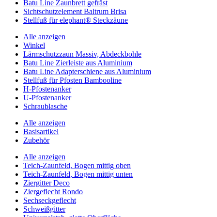
Batu Line Zaunbrett gefräst
Sichtschutzelement Baltrum Brisa
Stellfuß für elephant® Steckzäune
Alle anzeigen
Winkel
Lärmschutzzaun Massiv, Abdeckbohle
Batu Line Zierleiste aus Aluminium
Batu Line Adapterschiene aus Aluminium
Stellfuß für Pfosten Bambooline
H-Pfostenanker
U-Pfostenanker
Schraublasche
Alle anzeigen
Basisartikel
Zubehör
Alle anzeigen
Teich-Zaunfeld, Bogen mittig oben
Teich-Zaunfeld, Bogen mittig unten
Ziergitter Deco
Ziergeflecht Rondo
Sechseckgeflecht
Schweißgitter