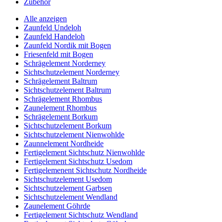
Zubehör
Alle anzeigen
Zaunfeld Undeloh
Zaunfeld Handeloh
Zaunfeld Nordik mit Bogen
Friesenfeld mit Bogen
Schrägelement Norderney
Sichtschutzelement Norderney
Schrägelement Baltrum
Sichtschutzelement Baltrum
Schrägelement Rhombus
Zaunelement Rhombus
Schrägelement Borkum
Sichtschutzelement Borkum
Sichtschutzelement Nienwohlde
Zaunnelement Nordheide
Fertigelement Sichtschutz Nienwohlde
Fertigelement Sichtschutz Usedom
Fertigelemenent Sichtschutz Nordheide
Sichtschutzelement Usedom
Sichtschutzelement Garbsen
Sichtschutzelement Wendland
Zaunelement Göhrde
Fertigelement Sichtschutz Wendland