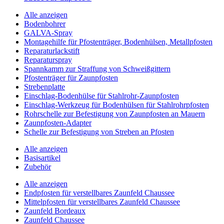
Alle anzeigen
Bodenbohrer
GALVA-Spray
Montagehilfe für Pfostenträger, Bodenhülsen, Metallpfosten
Reparaturlackstift
Reparaturspray
Spannkamm zur Straffung von Schweißgittern
Pfostenträger für Zaunpfosten
Strebenplatte
Einschlag-Bodenhülse für Stahlrohr-Zaunpfosten
Einschlag-Werkzeug für Bodenhülsen für Stahlrohrpfosten
Rohrschelle zur Befestigung von Zaunpfosten an Mauern
Zaunpfosten-Adapter
Schelle zur Befestigung von Streben an Pfosten
Alle anzeigen
Basisartikel
Zubehör
Alle anzeigen
Endpfosten für verstellbares Zaunfeld Chaussee
Mittelpfosten für verstellbares Zaunfeld Chaussee
Zaunfeld Bordeaux
Zaunfeld Chaussee