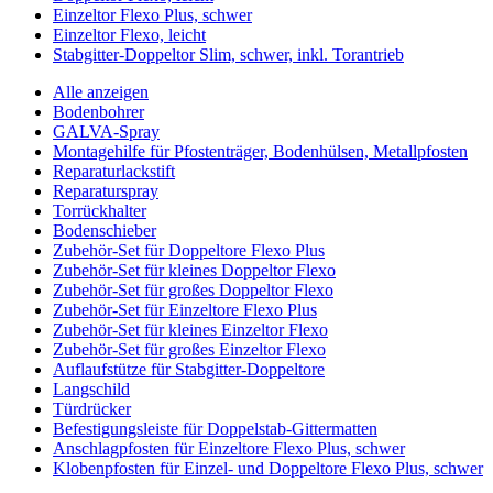
Einzeltor Flexo Plus, schwer
Einzeltor Flexo, leicht
Stabgitter-Doppeltor Slim, schwer, inkl. Torantrieb
Alle anzeigen
Bodenbohrer
GALVA-Spray
Montagehilfe für Pfostenträger, Bodenhülsen, Metallpfosten
Reparaturlackstift
Reparaturspray
Torrückhalter
Bodenschieber
Zubehör-Set für Doppeltore Flexo Plus
Zubehör-Set für kleines Doppeltor Flexo
Zubehör-Set für großes Doppeltor Flexo
Zubehör-Set für Einzeltore Flexo Plus
Zubehör-Set für kleines Einzeltor Flexo
Zubehör-Set für großes Einzeltor Flexo
Auflaufstütze für Stabgitter-Doppeltore
Langschild
Türdrücker
Befestigungsleiste für Doppelstab-Gittermatten
Anschlagpfosten für Einzeltore Flexo Plus, schwer
Klobenpfosten für Einzel- und Doppeltore Flexo Plus, schwer