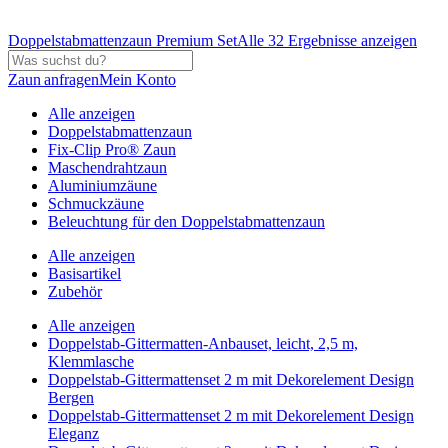
Doppelstabmattenzaun Premium Set
Alle 32 Ergebnisse anzeigen
Zaun anfragen
Mein Konto
Alle anzeigen
Doppelstabmattenzaun
Fix-Clip Pro® Zaun
Maschendrahtzaun
Aluminiumzäune
Schmuckzäune
Beleuchtung für den Doppelstabmattenzaun
Alle anzeigen
Basisartikel
Zubehör
Alle anzeigen
Doppelstab-Gittermatten-Anbauset, leicht, 2,5 m,
Klemmlasche
Doppelstab-Gittermattenset 2 m mit Dekorelement Design
Bergen
Doppelstab-Gittermattenset 2 m mit Dekorelement Design
Eleganz