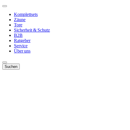
Komplettsets
Zäune
Tore
Sicherheit & Schutz
B2B
Ratgeber
Service
Über uns
Suchen