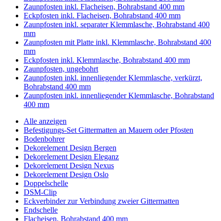
Zaunpfosten inkl. Flacheisen, Bohrabstand 400 mm
Eckpfosten inkl. Flacheisen, Bohrabstand 400 mm
Zaunpfosten inkl. separater Klemmlasche, Bohrabstand 400
mm
Zaunpfosten mit Platte inkl. Klemmlasche, Bohrabstand 400
mm
Eckpfosten inkl. Klemmlasche, Bohrabstand 400 mm
Zaunpfosten, ungebohrt
Zaunpfosten inkl. innenliegender Klemmlasche, verkürzt,
Bohrabstand 400 mm
Zaunpfosten inkl. innenliegender Klemmlasche, Bohrabstand
400 mm
Alle anzeigen
Befestigungs-Set Gittermatten an Mauern oder Pfosten
Bodenbohrer
Dekorelement Design Bergen
Dekorelement Design Eleganz
Dekorelement Design Nexus
Dekorelement Design Oslo
Doppelschelle
DSM-Clip
Eckverbinder zur Verbindung zweier Gittermatten
Endschelle
Flacheisen, Bohrabstand 400 mm