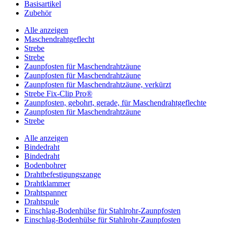
Basisartikel
Zubehör
Alle anzeigen
Maschendrahtgeflecht
Strebe
Strebe
Zaunpfosten für Maschendrahtzäune
Zaunpfosten für Maschendrahtzäune
Zaunpfosten für Maschendrahtzäune, verkürzt
Strebe Fix-Clip Pro®
Zaunpfosten, gebohrt, gerade, für Maschendrahtgeflechte
Zaunpfosten für Maschendrahtzäune
Strebe
Alle anzeigen
Bindedraht
Bindedraht
Bodenbohrer
Drahtbefestigungszange
Drahtklammer
Drahtspanner
Drahtspule
Einschlag-Bodenhülse für Stahlrohr-Zaunpfosten
Einschlag-Bodenhülse für Stahlrohr-Zaunpfosten