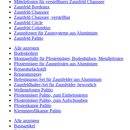
Mittelpfosten für verstellbares Zaunfeld Chaussee
Zaunfeld Bordeaux
Zaunfeld Chaussee
Zaunfeld Chaussee, verstellbar
Zaunfeld Circle
Zaunfeld Columbus
Zaunpfosten für Zaunsysteme aus Aluminium
Zaunfeld Palitio
Alle anzeigen
Bodenbohrer
Montagehilfe für Pfostenträger, Bodenhülsen, Metallpfosten
Pfostenträger für Zaunpfosten aus Aluminium
Reparaturlackstift
Reparaturspray
Befestigungs-Set für Zaunfelder aus Aluminium
Zaunfeldhalter-Set für Zaunfelder, beweglich
Wellenpfosten Palitio
Pfostenträger Palitio, zum Einbetonieren
Pfostenträger Palitio, zum Aufschrauben
Pfostenkappe Palitio
Klemmprofilkappe Palitio
Alle anzeigen
Basisartikel