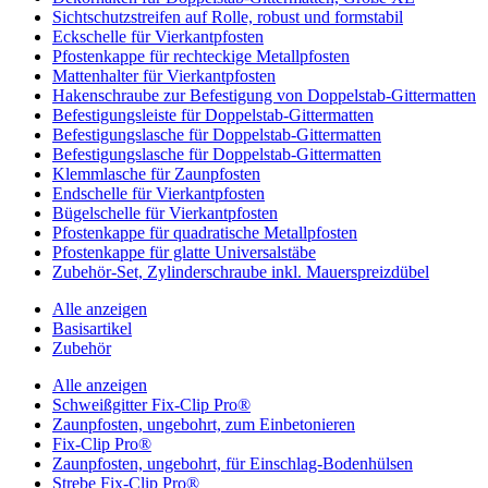
Sichtschutzstreifen auf Rolle, robust und formstabil
Eckschelle für Vierkantpfosten
Pfostenkappe für rechteckige Metallpfosten
Mattenhalter für Vierkantpfosten
Hakenschraube zur Befestigung von Doppelstab-Gittermatten
Befestigungsleiste für Doppelstab-Gittermatten
Befestigungslasche für Doppelstab-Gittermatten
Befestigungslasche für Doppelstab-Gittermatten
Klemmlasche für Zaunpfosten
Endschelle für Vierkantpfosten
Bügelschelle für Vierkantpfosten
Pfostenkappe für quadratische Metallpfosten
Pfostenkappe für glatte Universalstäbe
Zubehör-Set, Zylinderschraube inkl. Mauerspreizdübel
Alle anzeigen
Basisartikel
Zubehör
Alle anzeigen
Schweißgitter Fix-Clip Pro®
Zaunpfosten, ungebohrt, zum Einbetonieren
Fix-Clip Pro®
Zaunpfosten, ungebohrt, für Einschlag-Bodenhülsen
Strebe Fix-Clip Pro®