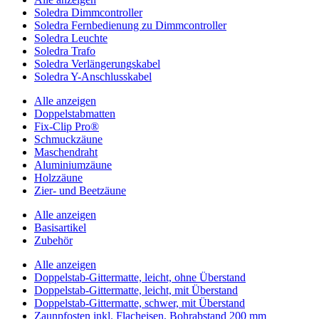
Soledra Dimmcontroller
Soledra Fernbedienung zu Dimmcontroller
Soledra Leuchte
Soledra Trafo
Soledra Verlängerungskabel
Soledra Y-Anschlusskabel
Alle anzeigen
Doppelstabmatten
Fix-Clip Pro®
Schmuckzäune
Maschendraht
Aluminiumzäune
Holzzäune
Zier- und Beetzäune
Alle anzeigen
Basisartikel
Zubehör
Alle anzeigen
Doppelstab-Gittermatte, leicht, ohne Überstand
Doppelstab-Gittermatte, leicht, mit Überstand
Doppelstab-Gittermatte, schwer, mit Überstand
Zaunpfosten inkl. Flacheisen, Bohrabstand 200 mm