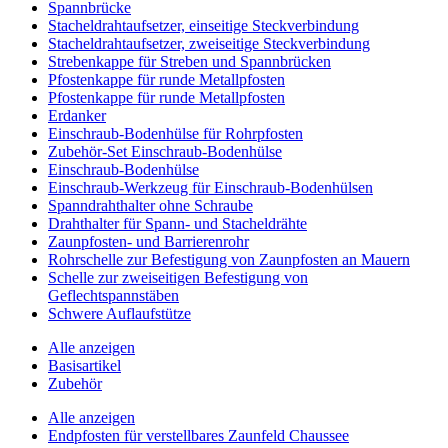
Spannbrücke
Stacheldrahtaufsetzer, einseitige Steckverbindung
Stacheldrahtaufsetzer, zweiseitige Steckverbindung
Strebenkappe für Streben und Spannbrücken
Pfostenkappe für runde Metallpfosten
Pfostenkappe für runde Metallpfosten
Erdanker
Einschraub-Bodenhülse für Rohrpfosten
Zubehör-Set Einschraub-Bodenhülse
Einschraub-Bodenhülse
Einschraub-Werkzeug für Einschraub-Bodenhülsen
Spanndrahthalter ohne Schraube
Drahthalter für Spann- und Stacheldrähte
Zaunpfosten- und Barrierenrohr
Rohrschelle zur Befestigung von Zaunpfosten an Mauern
Schelle zur zweiseitigen Befestigung von
Geflechtspannstäben
Schwere Auflaufstütze
Alle anzeigen
Basisartikel
Zubehör
Alle anzeigen
Endpfosten für verstellbares Zaunfeld Chaussee