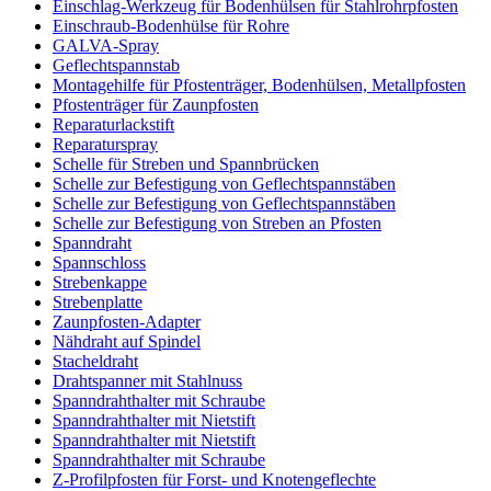
Einschlag-Werkzeug für Bodenhülsen für Stahlrohrpfosten
Einschraub-Bodenhülse für Rohre
GALVA-Spray
Geflechtspannstab
Montagehilfe für Pfostenträger, Bodenhülsen, Metallpfosten
Pfostenträger für Zaunpfosten
Reparaturlackstift
Reparaturspray
Schelle für Streben und Spannbrücken
Schelle zur Befestigung von Geflechtspannstäben
Schelle zur Befestigung von Geflechtspannstäben
Schelle zur Befestigung von Streben an Pfosten
Spanndraht
Spannschloss
Strebenkappe
Strebenplatte
Zaunpfosten-Adapter
Nähdraht auf Spindel
Stacheldraht
Drahtspanner mit Stahlnuss
Spanndrahthalter mit Schraube
Spanndrahthalter mit Nietstift
Spanndrahthalter mit Nietstift
Spanndrahthalter mit Schraube
Z-Profilpfosten für Forst- und Knotengeflechte