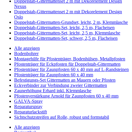
Doppelstab-Gittermattenset 2 m mit Dekorelement Design
Nexus
Doppelstab-Gittermattenset 2 m mit Dekorelement Design
Oslo
Doppelstab-Gittermatten-Grundset, leicht, 2 m, Klemmlasche
Doppelstab-Gittermatten-Set, leicht, 2,5 m, Flacheisen
Doppelstab-Gittermatten-Set, leicht, 2,5 m, Klemmlasche
Doppelstab-Gittermatten-Set, schwer, 2,5 m, Flacheisen
Alle anzeigen
Bodenbohrer
Montagehilfe für Pfostenträger, Bodenhülsen, Metallpfosten
Pfostenträger für Eckpfosten für Doppelstab-Gittermatten
Pfostenträger für Zaunpfosten 60 x 40 mm auf L-Randsteinen
Pfostenträger für Zaunpfosten 60 x 40 mm
Befestigungs-Set Gittermatten an Mauern oder Pfosten
Eckverbinder zur Verbindung zweier Gittermatten
Zaunerhöhung Erhard inkl. Klemmlasche
Pfostenverstärkung Arnold für Zaunpfosten 60 x 40 mm
GALVA-Spray
Reparaturspray
Reparaturlackstift
Sichtschutzstreifen auf Rolle, robust und formstabil
Alle anzeigen