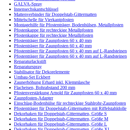
GALVA-Spray
Innensechskantschlüssel
Mattenverbinder für Doppelstab-Gittermatten
Mittelschelle für Vierkantpfosten
Montagehilfe für Pfostenträger, Bodenhülsen, Metallpfosten
Pfostenkappe für rechteckige Metallpfosten
Pfostenkappe für rechteckige Metallpfosten
Pfostenträger für Zaunpfosten 60 x 40 mm
Pfostenträger für Zaunpfosten 60 x 40 mm
Pfostenträger für Zaunpfosten 60 x 40 mm auf L-Randsteinen
Pfostenträger für Zaunpfosten 60 x 40 mm auf L-Randsteinen
Reparaturlackstift
Reparaturspray
Stabilisator für Dekorelemente
Umbau-Set Eckbert
Zaunerhöhung Erhard inkl. Klemmlasche
Flacheisen, Bohrabstand 200 mm
Pfostenverstärkung Arnold für Zaunpfosten 60 x 40 mm
Zaunpfosten-Adapter
Einschlag-Bodenhülse für rechteckige Stahlrohr-Zaunpfosten
Pfostenträger für Doppelstab-Gittermatten mit Riffelstahldolle
Dekorhaken für Doppelstab-Gittermatten, Größe S
Dekorhaken für Doppelstab-Gittermatten, Größe M
Dekorhaken für Doppelstab-Gittermatten, Größe L
Dekorhaken für Doppelstab-Gittermatten, Größe XL