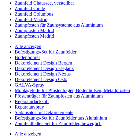
Zaunfeld Chaussee, verstellbar
Zaunfeld Circle
Zaunfeld Columbus
Zaunfeld Madrid
Zaunpfosten für Zaunsysteme aus Aluminium
Zaunpfosten Madrid
Zaunpfosten Madrid
Alle anzeigen
Befestigungs-Set für Zaunfelder
Bodenbohrer
Dekorelement Design Bergen
Dekorelement Design Eleganz
Dekorelement Design Nexus
Dekorelement Design Oslo
GALVA-Spray
Montagehilfe für Pfostenträger, Bodenhülsen, Metallpfosten
Pfostenträger für Zaunpfosten aus Aluminium
Reparaturlackstift
Reparaturspray
Stabilisator für Dekorelemente
Befestigungs-Set für Zaunfelder aus Aluminium
Zaunfeldhalter-Set für Zaunfelder, beweglich
Alle anzeigen