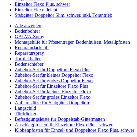
Einzeltor Flexo Plus, schwer
Einzeltor Flexo, leicht
Stabgitter-Doppeltor Slim, schwer, inkl. Torantrieb
Alle anzeigen
Bodenbohrer
GALVA-Spray
Montagehilfe für Pfostenträger, Bodenhülsen, Metallpfosten
Reparaturlackstift
Reparaturspray
Torrückhalter
Bodenschieber
Zubehör-Set für Doppeltore Flexo Plus
Zubehör-Set für kleines Doppeltor Flexo
Zubehör-Set für großes Doppeltor Flexo
Zubehör-Set für Einzeltore Flexo Plus
Zubehör-Set für kleines Einzeltor Flexo
Zubehör-Set für großes Einzeltor Flexo
Auflaufstütze für Stabgitter-Doppeltore
Langschild
Türdrücker
Befestigungsleiste für Doppelstab-Gittermatten
Anschlagpfosten für Einzeltore Flexo Plus, schwer
Klobenpfosten für Einzel- und Doppeltore Flexo Plus, schwer