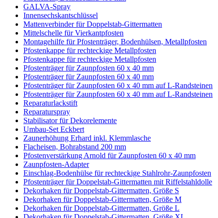
GALVA-Spray
Innensechskantschlüssel
Mattenverbinder für Doppelstab-Gittermatten
Mittelschelle für Vierkantpfosten
Montagehilfe für Pfostenträger, Bodenhülsen, Metallpfosten
Pfostenkappe für rechteckige Metallpfosten
Pfostenkappe für rechteckige Metallpfosten
Pfostenträger für Zaunpfosten 60 x 40 mm
Pfostenträger für Zaunpfosten 60 x 40 mm
Pfostenträger für Zaunpfosten 60 x 40 mm auf L-Randsteinen
Pfostenträger für Zaunpfosten 60 x 40 mm auf L-Randsteinen
Reparaturlackstift
Reparaturspray
Stabilisator für Dekorelemente
Umbau-Set Eckbert
Zaunerhöhung Erhard inkl. Klemmlasche
Flacheisen, Bohrabstand 200 mm
Pfostenverstärkung Arnold für Zaunpfosten 60 x 40 mm
Zaunpfosten-Adapter
Einschlag-Bodenhülse für rechteckige Stahlrohr-Zaunpfosten
Pfostenträger für Doppelstab-Gittermatten mit Riffelstahldolle
Dekorhaken für Doppelstab-Gittermatten, Größe S
Dekorhaken für Doppelstab-Gittermatten, Größe M
Dekorhaken für Doppelstab-Gittermatten, Größe L
Dekorhaken für Doppelstab-Gittermatten, Größe XL