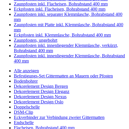
Zaunpfosten inkl. Flacheisen, Bohrabstand 400 mm
Eckpfosten inkl. Flacheisen, Bohrabstand 400 mm
Zaunpfosten inkl. separater Klemmlasche, Bohrabstand 400
mm
Zaunpfosten mit Platte inkl. Klemmlasche, Bohrabstand 400
mm
Eckpfosten inkl. Klemmlasche, Bohrabstand 400 mm
Zaunpfosten, ungebohrt
Zaunpfosten inkl. innenliegender Klemmlasche, verkürzt,
Bohrabstand 400 mm
Zaunpfosten inkl. innenliegender Klemmlasche, Bohrabstand
400 mm
Alle anzeigen
Befestigungs-Set Gittermatten an Mauern oder Pfosten
Bodenbohrer
Dekorelement Design Bergen
Dekorelement Design Eleganz
Dekorelement Design Nexus
Dekorelement Design Oslo
Doppelschelle
DSM-Clip
Eckverbinder zur Verbindung zweier Gittermatten
Endschelle
Flacheisen, Bohrabstand 400 mm