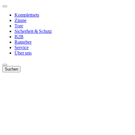
Komplettsets
Zäune
Tore
Sicherheit & Schutz
B2B
Ratgeber
Service
Über uns
Suchen