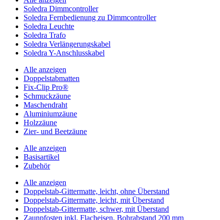
Soledra Dimmcontroller
Soledra Fernbedienung zu Dimmcontroller
Soledra Leuchte
Soledra Trafo
Soledra Verlängerungskabel
Soledra Y-Anschlusskabel
Alle anzeigen
Doppelstabmatten
Fix-Clip Pro®
Schmuckzäune
Maschendraht
Aluminiumzäune
Holzzäune
Zier- und Beetzäune
Alle anzeigen
Basisartikel
Zubehör
Alle anzeigen
Doppelstab-Gittermatte, leicht, ohne Überstand
Doppelstab-Gittermatte, leicht, mit Überstand
Doppelstab-Gittermatte, schwer, mit Überstand
Zaunpfosten inkl. Flacheisen, Bohrabstand 200 mm