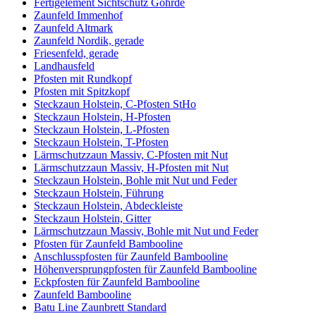
Fertigelement Sichtschutz Göhrde
Zaunfeld Immenhof
Zaunfeld Altmark
Zaunfeld Nordik, gerade
Friesenfeld, gerade
Landhausfeld
Pfosten mit Rundkopf
Pfosten mit Spitzkopf
Steckzaun Holstein, C-Pfosten StHo
Steckzaun Holstein, H-Pfosten
Steckzaun Holstein, L-Pfosten
Steckzaun Holstein, T-Pfosten
Lärmschutzzaun Massiv, C-Pfosten mit Nut
Lärmschutzzaun Massiv, H-Pfosten mit Nut
Steckzaun Holstein, Bohle mit Nut und Feder
Steckzaun Holstein, Führung
Steckzaun Holstein, Abdeckleiste
Steckzaun Holstein, Gitter
Lärmschutzzaun Massiv, Bohle mit Nut und Feder
Pfosten für Zaunfeld Bambooline
Anschlusspfosten für Zaunfeld Bambooline
Höhenversprungpfosten für Zaunfeld Bambooline
Eckpfosten für Zaunfeld Bambooline
Zaunfeld Bambooline
Batu Line Zaunbrett Standard