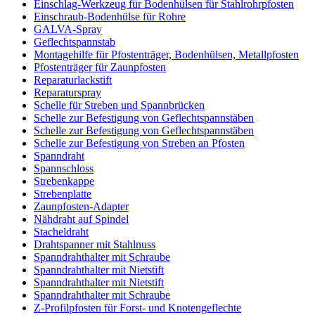
Einschlag-Werkzeug für Bodenhülsen für Stahlrohrpfosten
Einschraub-Bodenhülse für Rohre
GALVA-Spray
Geflechtspannstab
Montagehilfe für Pfostenträger, Bodenhülsen, Metallpfosten
Pfostenträger für Zaunpfosten
Reparaturlackstift
Reparaturspray
Schelle für Streben und Spannbrücken
Schelle zur Befestigung von Geflechtspannstäben
Schelle zur Befestigung von Geflechtspannstäben
Schelle zur Befestigung von Streben an Pfosten
Spanndraht
Spannschloss
Strebenkappe
Strebenplatte
Zaunpfosten-Adapter
Nähdraht auf Spindel
Stacheldraht
Drahtspanner mit Stahlnuss
Spanndrahthalter mit Schraube
Spanndrahthalter mit Nietstift
Spanndrahthalter mit Nietstift
Spanndrahthalter mit Schraube
Z-Profilpfosten für Forst- und Knotengeflechte