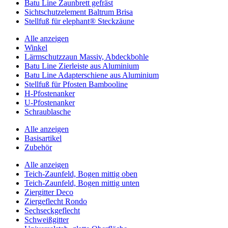
Batu Line Zaunbrett gefräst
Sichtschutzelement Baltrum Brisa
Stellfuß für elephant® Steckzäune
Alle anzeigen
Winkel
Lärmschutzzaun Massiv, Abdeckbohle
Batu Line Zierleiste aus Aluminium
Batu Line Adapterschiene aus Aluminium
Stellfuß für Pfosten Bambooline
H-Pfostenanker
U-Pfostenanker
Schraublasche
Alle anzeigen
Basisartikel
Zubehör
Alle anzeigen
Teich-Zaunfeld, Bogen mittig oben
Teich-Zaunfeld, Bogen mittig unten
Ziergitter Deco
Ziergeflecht Rondo
Sechseckgeflecht
Schweißgitter