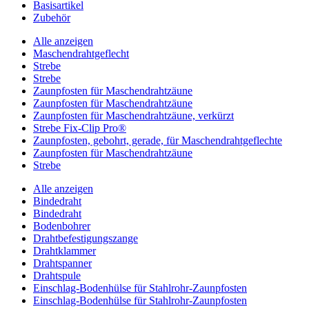
Basisartikel
Zubehör
Alle anzeigen
Maschendrahtgeflecht
Strebe
Strebe
Zaunpfosten für Maschendrahtzäune
Zaunpfosten für Maschendrahtzäune
Zaunpfosten für Maschendrahtzäune, verkürzt
Strebe Fix-Clip Pro®
Zaunpfosten, gebohrt, gerade, für Maschendrahtgeflechte
Zaunpfosten für Maschendrahtzäune
Strebe
Alle anzeigen
Bindedraht
Bindedraht
Bodenbohrer
Drahtbefestigungszange
Drahtklammer
Drahtspanner
Drahtspule
Einschlag-Bodenhülse für Stahlrohr-Zaunpfosten
Einschlag-Bodenhülse für Stahlrohr-Zaunpfosten