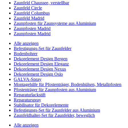
Zaunfeld Chaussee, verstellbar
Zaunfeld Circle
Zaunfeld Columbus
Zaunfeld Madrid
Zaunpfosten für Zaunsysteme aus Aluminium
Zaunpfosten Madrid
Zaunpfosten Madrid
Alle anzeigen
Befestigungs-Set für Zaunfelder
Bodenbohrer
Dekorelement Design Bergen
Dekorelement Design Eleganz
Dekorelement Design Nexus
Dekorelement Design Oslo
GALVA-Spray
Montagehilfe für Pfostenträger, Bodenhülsen, Metallpfosten
Pfostenträger für Zaunpfosten aus Aluminium
Reparaturlackstift
Reparaturspray
Stabilisator für Dekorelemente
Befestigungs-Set für Zaunfelder aus Aluminium
Zaunfeldhalter-Set für Zaunfelder, beweglich
Alle anzeigen