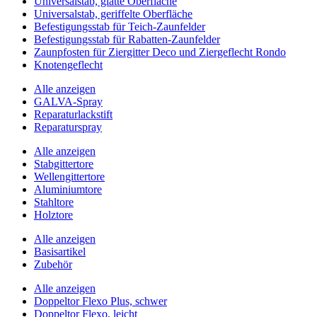
Universalstab, glatte Oberfläche
Universalstab, geriffelte Oberfläche
Befestigungsstab für Teich-Zaunfelder
Befestigungsstab für Rabatten-Zaunfelder
Zaunpfosten für Ziergitter Deco und Ziergeflecht Rondo
Knotengeflecht
Alle anzeigen
GALVA-Spray
Reparaturlackstift
Reparaturspray
Alle anzeigen
Stabgittertore
Wellengittertore
Aluminiumtore
Stahltore
Holztore
Alle anzeigen
Basisartikel
Zubehör
Alle anzeigen
Doppeltor Flexo Plus, schwer
Doppeltor Flexo, leicht