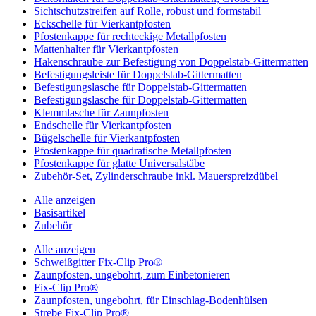
Sichtschutzstreifen auf Rolle, robust und formstabil
Eckschelle für Vierkantpfosten
Pfostenkappe für rechteckige Metallpfosten
Mattenhalter für Vierkantpfosten
Hakenschraube zur Befestigung von Doppelstab-Gittermatten
Befestigungsleiste für Doppelstab-Gittermatten
Befestigungslasche für Doppelstab-Gittermatten
Befestigungslasche für Doppelstab-Gittermatten
Klemmlasche für Zaunpfosten
Endschelle für Vierkantpfosten
Bügelschelle für Vierkantpfosten
Pfostenkappe für quadratische Metallpfosten
Pfostenkappe für glatte Universalstäbe
Zubehör-Set, Zylinderschraube inkl. Mauerspreizdübel
Alle anzeigen
Basisartikel
Zubehör
Alle anzeigen
Schweißgitter Fix-Clip Pro®
Zaunpfosten, ungebohrt, zum Einbetonieren
Fix-Clip Pro®
Zaunpfosten, ungebohrt, für Einschlag-Bodenhülsen
Strebe Fix-Clip Pro®