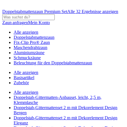
Doppelstabmattenzaun Premium Set
Alle 32 Ergebnisse anzeigen
Zaun anfragen
Mein Konto
Alle anzeigen
Doppelstabmattenzaun
Fix-Clip Pro® Zaun
Maschendrahtzaun
Aluminiumzäune
Schmuckzäune
Beleuchtung für den Doppelstabmattenzaun
Alle anzeigen
Basisartikel
Zubehör
Alle anzeigen
Doppelstab-Gittermatten-Anbauset, leicht, 2,5 m,
Klemmlasche
Doppelstab-Gittermattenset 2 m mit Dekorelement Design
Bergen
Doppelstab-Gittermattenset 2 m mit Dekorelement Design
Eleganz