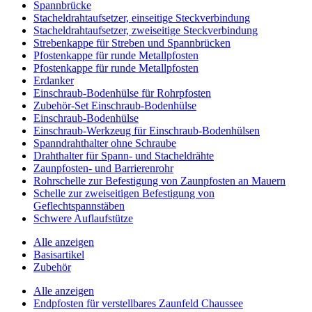
Spannbrücke
Stacheldrahtaufsetzer, einseitige Steckverbindung
Stacheldrahtaufsetzer, zweiseitige Steckverbindung
Strebenkappe für Streben und Spannbrücken
Pfostenkappe für runde Metallpfosten
Pfostenkappe für runde Metallpfosten
Erdanker
Einschraub-Bodenhülse für Rohrpfosten
Zubehör-Set Einschraub-Bodenhülse
Einschraub-Bodenhülse
Einschraub-Werkzeug für Einschraub-Bodenhülsen
Spanndrahthalter ohne Schraube
Drahthalter für Spann- und Stacheldrähte
Zaunpfosten- und Barrierenrohr
Rohrschelle zur Befestigung von Zaunpfosten an Mauern
Schelle zur zweiseitigen Befestigung von
Geflechtspannstäben
Schwere Auflaufstütze
Alle anzeigen
Basisartikel
Zubehör
Alle anzeigen
Endpfosten für verstellbares Zaunfeld Chaussee