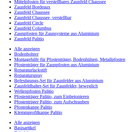
Mittelpfosten für verstellbares Zaunfeld Chaussee
Zaunfeld Bordeaux
Zaunfeld Chaussee
Zaunfeld Chaussee, verstellbar
Zaunfeld Circle
Zaunfeld Columbus
Zaunpfosten für Zaunsysteme aus Aluminium
Zaunfeld Palitio
Alle anzeigen
Bodenbohrer
Montagehilfe für Pfostenträger, Bodenhülsen, Metallpfosten
Pfostenträger für Zaunpfosten aus Aluminium
Reparaturlackstift
Reparaturspray
Befestigungs-Set für Zaunfelder aus Aluminium
Zaunfeldhalter-Set für Zaunfelder, beweglich
Wellenpfosten Palitio
Pfostenträger Palitio, zum Einbetonieren
Pfostenträger Palitio, zum Aufschrauben
Pfostenkappe Palitio
Klemmprofilkappe Palitio
Alle anzeigen
Basisartikel