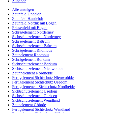
Zubehör
Alle anzeigen
Zaunfeld Undeloh
Zaunfeld Handeloh
Zaunfeld Nordik mit Bogen
Friesenfeld mit Bogen
Schrägelement Norderney
Sichtschutzelement Norderney
Schrägelement Baltrum
Sichtschutzelement Baltrum
Schrägelement Rhombus
Zaunelement Rhombus
Schrägelement Borkum
Sichtschutzelement Borkum
Sichtschutzelement Nienwohlde
Zaunnelement Nordheide
Fertigelement Sichtschutz Nienwohlde
Fertigelement Sichtschutz Usedom
Fertigelemenent Sichtschutz Nordheide
Sichtschutzelement Usedom
Sichtschutzelement Garbsen
Sichtschutzelement Wendland
Zaunelement Göhrde
Fertigelement Sichtschutz Wendland