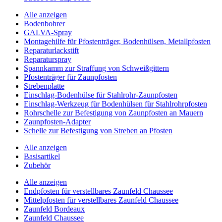
Alle anzeigen
Bodenbohrer
GALVA-Spray
Montagehilfe für Pfostenträger, Bodenhülsen, Metallpfosten
Reparaturlackstift
Reparaturspray
Spannkamm zur Straffung von Schweißgittern
Pfostenträger für Zaunpfosten
Strebenplatte
Einschlag-Bodenhülse für Stahlrohr-Zaunpfosten
Einschlag-Werkzeug für Bodenhülsen für Stahlrohrpfosten
Rohrschelle zur Befestigung von Zaunpfosten an Mauern
Zaunpfosten-Adapter
Schelle zur Befestigung von Streben an Pfosten
Alle anzeigen
Basisartikel
Zubehör
Alle anzeigen
Endpfosten für verstellbares Zaunfeld Chaussee
Mittelpfosten für verstellbares Zaunfeld Chaussee
Zaunfeld Bordeaux
Zaunfeld Chaussee