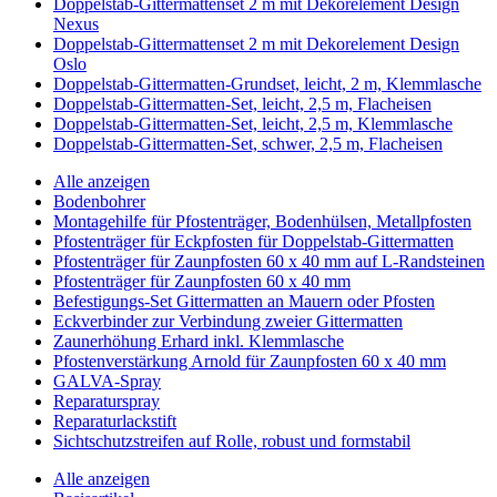
Doppelstab-Gittermattenset 2 m mit Dekorelement Design
Nexus
Doppelstab-Gittermattenset 2 m mit Dekorelement Design
Oslo
Doppelstab-Gittermatten-Grundset, leicht, 2 m, Klemmlasche
Doppelstab-Gittermatten-Set, leicht, 2,5 m, Flacheisen
Doppelstab-Gittermatten-Set, leicht, 2,5 m, Klemmlasche
Doppelstab-Gittermatten-Set, schwer, 2,5 m, Flacheisen
Alle anzeigen
Bodenbohrer
Montagehilfe für Pfostenträger, Bodenhülsen, Metallpfosten
Pfostenträger für Eckpfosten für Doppelstab-Gittermatten
Pfostenträger für Zaunpfosten 60 x 40 mm auf L-Randsteinen
Pfostenträger für Zaunpfosten 60 x 40 mm
Befestigungs-Set Gittermatten an Mauern oder Pfosten
Eckverbinder zur Verbindung zweier Gittermatten
Zaunerhöhung Erhard inkl. Klemmlasche
Pfostenverstärkung Arnold für Zaunpfosten 60 x 40 mm
GALVA-Spray
Reparaturspray
Reparaturlackstift
Sichtschutzstreifen auf Rolle, robust und formstabil
Alle anzeigen