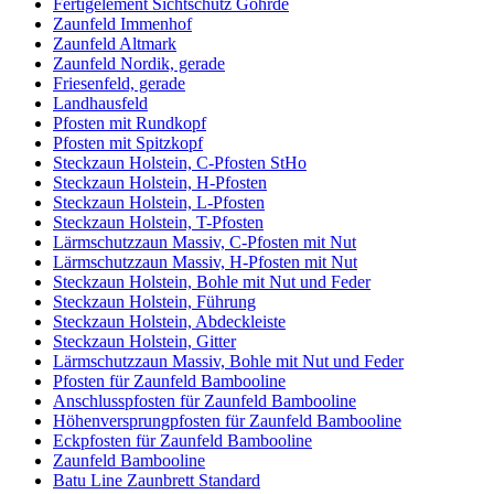
Fertigelement Sichtschutz Göhrde
Zaunfeld Immenhof
Zaunfeld Altmark
Zaunfeld Nordik, gerade
Friesenfeld, gerade
Landhausfeld
Pfosten mit Rundkopf
Pfosten mit Spitzkopf
Steckzaun Holstein, C-Pfosten StHo
Steckzaun Holstein, H-Pfosten
Steckzaun Holstein, L-Pfosten
Steckzaun Holstein, T-Pfosten
Lärmschutzzaun Massiv, C-Pfosten mit Nut
Lärmschutzzaun Massiv, H-Pfosten mit Nut
Steckzaun Holstein, Bohle mit Nut und Feder
Steckzaun Holstein, Führung
Steckzaun Holstein, Abdeckleiste
Steckzaun Holstein, Gitter
Lärmschutzzaun Massiv, Bohle mit Nut und Feder
Pfosten für Zaunfeld Bambooline
Anschlusspfosten für Zaunfeld Bambooline
Höhenversprungpfosten für Zaunfeld Bambooline
Eckpfosten für Zaunfeld Bambooline
Zaunfeld Bambooline
Batu Line Zaunbrett Standard