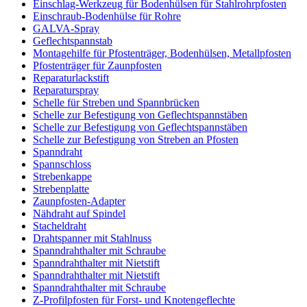
Einschlag-Werkzeug für Bodenhülsen für Stahlrohrpfosten
Einschraub-Bodenhülse für Rohre
GALVA-Spray
Geflechtspannstab
Montagehilfe für Pfostenträger, Bodenhülsen, Metallpfosten
Pfostenträger für Zaunpfosten
Reparaturlackstift
Reparaturspray
Schelle für Streben und Spannbrücken
Schelle zur Befestigung von Geflechtspannstäben
Schelle zur Befestigung von Geflechtspannstäben
Schelle zur Befestigung von Streben an Pfosten
Spanndraht
Spannschloss
Strebenkappe
Strebenplatte
Zaunpfosten-Adapter
Nähdraht auf Spindel
Stacheldraht
Drahtspanner mit Stahlnuss
Spanndrahthalter mit Schraube
Spanndrahthalter mit Nietstift
Spanndrahthalter mit Nietstift
Spanndrahthalter mit Schraube
Z-Profilpfosten für Forst- und Knotengeflechte