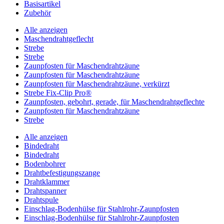
Basisartikel
Zubehör
Alle anzeigen
Maschendrahtgeflecht
Strebe
Strebe
Zaunpfosten für Maschendrahtzäune
Zaunpfosten für Maschendrahtzäune
Zaunpfosten für Maschendrahtzäune, verkürzt
Strebe Fix-Clip Pro®
Zaunpfosten, gebohrt, gerade, für Maschendrahtgeflechte
Zaunpfosten für Maschendrahtzäune
Strebe
Alle anzeigen
Bindedraht
Bindedraht
Bodenbohrer
Drahtbefestigungszange
Drahtklammer
Drahtspanner
Drahtspule
Einschlag-Bodenhülse für Stahlrohr-Zaunpfosten
Einschlag-Bodenhülse für Stahlrohr-Zaunpfosten