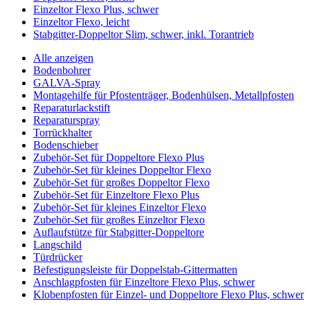
Einzeltor Flexo Plus, schwer
Einzeltor Flexo, leicht
Stabgitter-Doppeltor Slim, schwer, inkl. Torantrieb
Alle anzeigen
Bodenbohrer
GALVA-Spray
Montagehilfe für Pfostenträger, Bodenhülsen, Metallpfosten
Reparaturlackstift
Reparaturspray
Torrückhalter
Bodenschieber
Zubehör-Set für Doppeltore Flexo Plus
Zubehör-Set für kleines Doppeltor Flexo
Zubehör-Set für großes Doppeltor Flexo
Zubehör-Set für Einzeltore Flexo Plus
Zubehör-Set für kleines Einzeltor Flexo
Zubehör-Set für großes Einzeltor Flexo
Auflaufstütze für Stabgitter-Doppeltore
Langschild
Türdrücker
Befestigungsleiste für Doppelstab-Gittermatten
Anschlagpfosten für Einzeltore Flexo Plus, schwer
Klobenpfosten für Einzel- und Doppeltore Flexo Plus, schwer