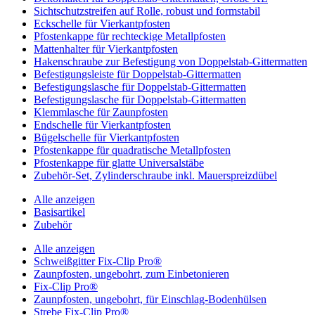
Sichtschutzstreifen auf Rolle, robust und formstabil
Eckschelle für Vierkantpfosten
Pfostenkappe für rechteckige Metallpfosten
Mattenhalter für Vierkantpfosten
Hakenschraube zur Befestigung von Doppelstab-Gittermatten
Befestigungsleiste für Doppelstab-Gittermatten
Befestigungslasche für Doppelstab-Gittermatten
Befestigungslasche für Doppelstab-Gittermatten
Klemmlasche für Zaunpfosten
Endschelle für Vierkantpfosten
Bügelschelle für Vierkantpfosten
Pfostenkappe für quadratische Metallpfosten
Pfostenkappe für glatte Universalstäbe
Zubehör-Set, Zylinderschraube inkl. Mauerspreizdübel
Alle anzeigen
Basisartikel
Zubehör
Alle anzeigen
Schweißgitter Fix-Clip Pro®
Zaunpfosten, ungebohrt, zum Einbetonieren
Fix-Clip Pro®
Zaunpfosten, ungebohrt, für Einschlag-Bodenhülsen
Strebe Fix-Clip Pro®