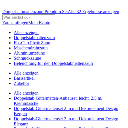
Doppelstabmattenzaun Premium Set
Alle 32 Ergebnisse anzeigen
Zaun anfragen
Mein Konto
Alle anzeigen
Doppelstabmattenzaun
Fix-Clip Pro® Zaun
Maschendrahtzaun
Aluminiumzäune
Schmuckzäune
Beleuchtung für den Doppelstabmattenzaun
Alle anzeigen
Basisartikel
Zubehör
Alle anzeigen
Doppelstab-Gittermatten-Anbauset, leicht, 2,5 m,
Klemmlasche
Doppelstab-Gittermattenset 2 m mit Dekorelement Design
Bergen
Doppelstab-Gittermattenset 2 m mit Dekorelement Design
Eleganz