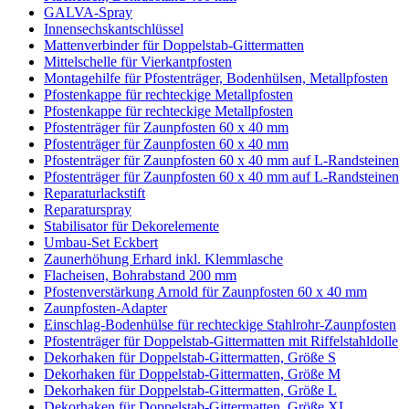
GALVA-Spray
Innensechskantschlüssel
Mattenverbinder für Doppelstab-Gittermatten
Mittelschelle für Vierkantpfosten
Montagehilfe für Pfostenträger, Bodenhülsen, Metallpfosten
Pfostenkappe für rechteckige Metallpfosten
Pfostenkappe für rechteckige Metallpfosten
Pfostenträger für Zaunpfosten 60 x 40 mm
Pfostenträger für Zaunpfosten 60 x 40 mm
Pfostenträger für Zaunpfosten 60 x 40 mm auf L-Randsteinen
Pfostenträger für Zaunpfosten 60 x 40 mm auf L-Randsteinen
Reparaturlackstift
Reparaturspray
Stabilisator für Dekorelemente
Umbau-Set Eckbert
Zaunerhöhung Erhard inkl. Klemmlasche
Flacheisen, Bohrabstand 200 mm
Pfostenverstärkung Arnold für Zaunpfosten 60 x 40 mm
Zaunpfosten-Adapter
Einschlag-Bodenhülse für rechteckige Stahlrohr-Zaunpfosten
Pfostenträger für Doppelstab-Gittermatten mit Riffelstahldolle
Dekorhaken für Doppelstab-Gittermatten, Größe S
Dekorhaken für Doppelstab-Gittermatten, Größe M
Dekorhaken für Doppelstab-Gittermatten, Größe L
Dekorhaken für Doppelstab-Gittermatten, Größe XL