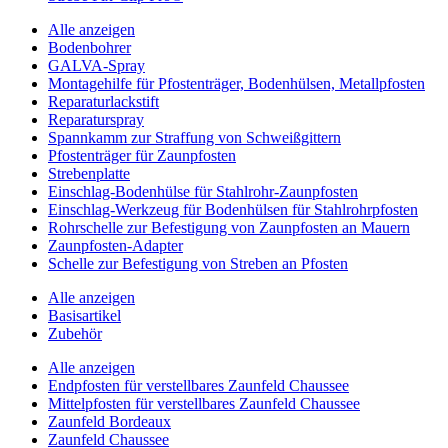
Alle anzeigen
Bodenbohrer
GALVA-Spray
Montagehilfe für Pfostenträger, Bodenhülsen, Metallpfosten
Reparaturlackstift
Reparaturspray
Spannkamm zur Straffung von Schweißgittern
Pfostenträger für Zaunpfosten
Strebenplatte
Einschlag-Bodenhülse für Stahlrohr-Zaunpfosten
Einschlag-Werkzeug für Bodenhülsen für Stahlrohrpfosten
Rohrschelle zur Befestigung von Zaunpfosten an Mauern
Zaunpfosten-Adapter
Schelle zur Befestigung von Streben an Pfosten
Alle anzeigen
Basisartikel
Zubehör
Alle anzeigen
Endpfosten für verstellbares Zaunfeld Chaussee
Mittelpfosten für verstellbares Zaunfeld Chaussee
Zaunfeld Bordeaux
Zaunfeld Chaussee