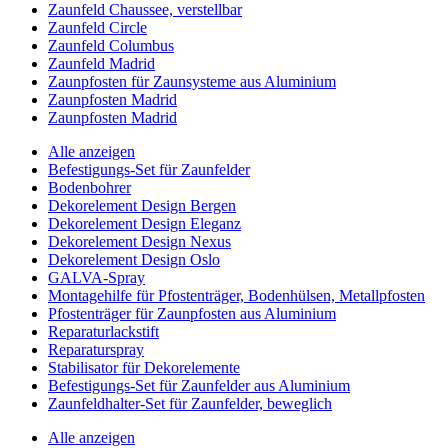
Zaunfeld Chaussee, verstellbar
Zaunfeld Circle
Zaunfeld Columbus
Zaunfeld Madrid
Zaunpfosten für Zaunsysteme aus Aluminium
Zaunpfosten Madrid
Zaunpfosten Madrid
Alle anzeigen
Befestigungs-Set für Zaunfelder
Bodenbohrer
Dekorelement Design Bergen
Dekorelement Design Eleganz
Dekorelement Design Nexus
Dekorelement Design Oslo
GALVA-Spray
Montagehilfe für Pfostenträger, Bodenhülsen, Metallpfosten
Pfostenträger für Zaunpfosten aus Aluminium
Reparaturlackstift
Reparaturspray
Stabilisator für Dekorelemente
Befestigungs-Set für Zaunfelder aus Aluminium
Zaunfeldhalter-Set für Zaunfelder, beweglich
Alle anzeigen