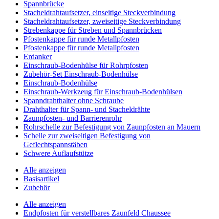
Spannbrücke
Stacheldrahtaufsetzer, einseitige Steckverbindung
Stacheldrahtaufsetzer, zweiseitige Steckverbindung
Strebenkappe für Streben und Spannbrücken
Pfostenkappe für runde Metallpfosten
Pfostenkappe für runde Metallpfosten
Erdanker
Einschraub-Bodenhülse für Rohrpfosten
Zubehör-Set Einschraub-Bodenhülse
Einschraub-Bodenhülse
Einschraub-Werkzeug für Einschraub-Bodenhülsen
Spanndrahthalter ohne Schraube
Drahthalter für Spann- und Stacheldrähte
Zaunpfosten- und Barrierenrohr
Rohrschelle zur Befestigung von Zaunpfosten an Mauern
Schelle zur zweiseitigen Befestigung von
Geflechtspannstäben
Schwere Auflaufstütze
Alle anzeigen
Basisartikel
Zubehör
Alle anzeigen
Endpfosten für verstellbares Zaunfeld Chaussee