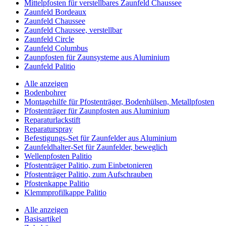
Mittelpfosten für verstellbares Zaunfeld Chaussee
Zaunfeld Bordeaux
Zaunfeld Chaussee
Zaunfeld Chaussee, verstellbar
Zaunfeld Circle
Zaunfeld Columbus
Zaunpfosten für Zaunsysteme aus Aluminium
Zaunfeld Palitio
Alle anzeigen
Bodenbohrer
Montagehilfe für Pfostenträger, Bodenhülsen, Metallpfosten
Pfostenträger für Zaunpfosten aus Aluminium
Reparaturlackstift
Reparaturspray
Befestigungs-Set für Zaunfelder aus Aluminium
Zaunfeldhalter-Set für Zaunfelder, beweglich
Wellenpfosten Palitio
Pfostenträger Palitio, zum Einbetonieren
Pfostenträger Palitio, zum Aufschrauben
Pfostenkappe Palitio
Klemmprofilkappe Palitio
Alle anzeigen
Basisartikel