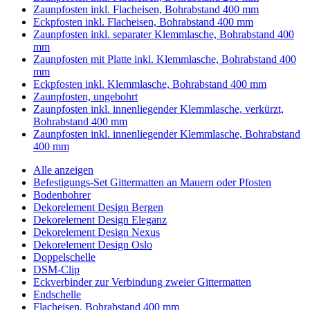
Zaunpfosten inkl. Flacheisen, Bohrabstand 400 mm
Eckpfosten inkl. Flacheisen, Bohrabstand 400 mm
Zaunpfosten inkl. separater Klemmlasche, Bohrabstand 400
mm
Zaunpfosten mit Platte inkl. Klemmlasche, Bohrabstand 400
mm
Eckpfosten inkl. Klemmlasche, Bohrabstand 400 mm
Zaunpfosten, ungebohrt
Zaunpfosten inkl. innenliegender Klemmlasche, verkürzt,
Bohrabstand 400 mm
Zaunpfosten inkl. innenliegender Klemmlasche, Bohrabstand
400 mm
Alle anzeigen
Befestigungs-Set Gittermatten an Mauern oder Pfosten
Bodenbohrer
Dekorelement Design Bergen
Dekorelement Design Eleganz
Dekorelement Design Nexus
Dekorelement Design Oslo
Doppelschelle
DSM-Clip
Eckverbinder zur Verbindung zweier Gittermatten
Endschelle
Flacheisen, Bohrabstand 400 mm