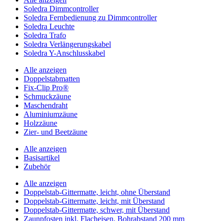
Soledra Dimmcontroller
Soledra Fernbedienung zu Dimmcontroller
Soledra Leuchte
Soledra Trafo
Soledra Verlängerungskabel
Soledra Y-Anschlusskabel
Alle anzeigen
Doppelstabmatten
Fix-Clip Pro®
Schmuckzäune
Maschendraht
Aluminiumzäune
Holzzäune
Zier- und Beetzäune
Alle anzeigen
Basisartikel
Zubehör
Alle anzeigen
Doppelstab-Gittermatte, leicht, ohne Überstand
Doppelstab-Gittermatte, leicht, mit Überstand
Doppelstab-Gittermatte, schwer, mit Überstand
Zaunpfosten inkl. Flacheisen, Bohrabstand 200 mm