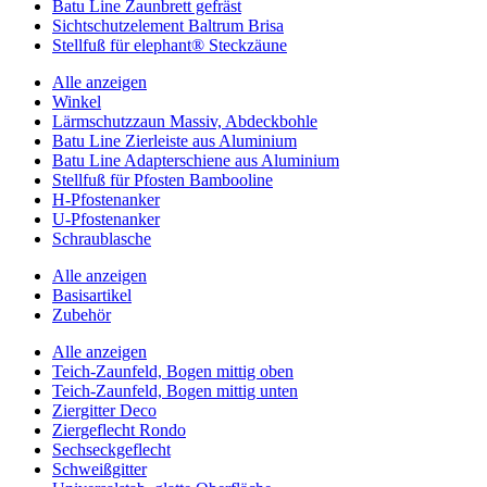
Batu Line Zaunbrett gefräst
Sichtschutzelement Baltrum Brisa
Stellfuß für elephant® Steckzäune
Alle anzeigen
Winkel
Lärmschutzzaun Massiv, Abdeckbohle
Batu Line Zierleiste aus Aluminium
Batu Line Adapterschiene aus Aluminium
Stellfuß für Pfosten Bambooline
H-Pfostenanker
U-Pfostenanker
Schraublasche
Alle anzeigen
Basisartikel
Zubehör
Alle anzeigen
Teich-Zaunfeld, Bogen mittig oben
Teich-Zaunfeld, Bogen mittig unten
Ziergitter Deco
Ziergeflecht Rondo
Sechseckgeflecht
Schweißgitter