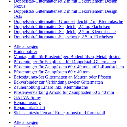
Doppelstab-Gittermattenset 2 m mit Dekorelement Design
Nexus
Doppelstab-Gittermattenset 2 m mit Dekorelement Design
Oslo
Doppelstab-Gittermatten-Grundset, leicht, 2 m, Klemmlasche
Doppelstab-Gittermatten-Set, leicht, 2,5 m, Flacheisen
Doppelstab-Gittermatten-Set, leicht, 2,5 m, Klemmlasche
Doppelstab-Gittermatten-Set, schwer, 2,5 m, Flacheisen
Alle anzeigen
Bodenbohrer
Montagehilfe für Pfostenträger, Bodenhülsen, Metallpfosten
Pfostenträger für Eckpfosten für Doppelstab-Gittermatten
Pfostenträger für Zaunpfosten 60 x 40 mm auf L-Randsteinen
Pfostenträger für Zaunpfosten 60 x 40 mm
Befestigungs-Set Gittermatten an Mauern oder Pfosten
Eckverbinder zur Verbindung zweier Gittermatten
Zaunerhöhung Erhard inkl. Klemmlasche
Pfostenverstärkung Arnold für Zaunpfosten 60 x 40 mm
GALVA-Spray
Reparaturspray
Reparaturlackstift
Sichtschutzstreifen auf Rolle, robust und formstabil
Alle anzeigen