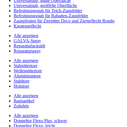
Universalstab, glatte Oberfläche
Universalstab, geriffelte Oberfläche
Befestigungsstab für Teich-Zaunfelder
Befestigungsstab für Rabatten-Zaunfelder
Zaunpfosten für Ziergitter Deco und Ziergeflecht Rondo
Knotengeflecht
Alle anzeigen
GALVA-Spray
Reparaturlackstift
Reparaturspray
Alle anzeigen
Stabgittertore
Wellengittertore
Aluminiumtore
Stahltore
Holztore
Alle anzeigen
Basisartikel
Zubehör
Alle anzeigen
Doppeltor Flexo Plus, schwer
Doppeltor Flexo, leicht