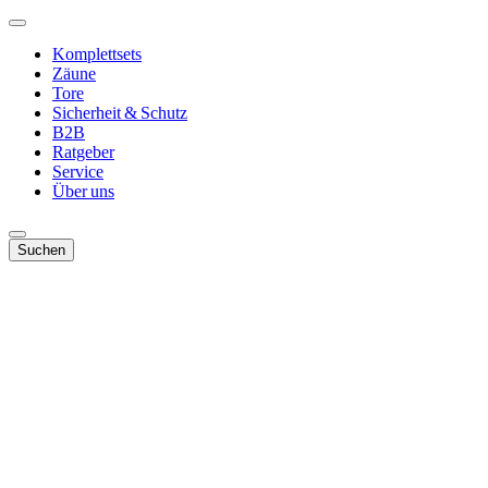
Komplettsets
Zäune
Tore
Sicherheit & Schutz
B2B
Ratgeber
Service
Über uns
Suchen