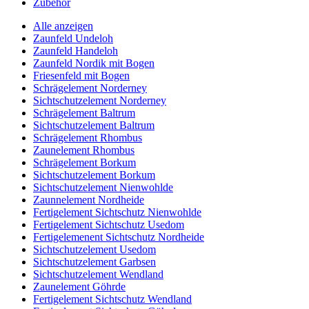
Zubehör
Alle anzeigen
Zaunfeld Undeloh
Zaunfeld Handeloh
Zaunfeld Nordik mit Bogen
Friesenfeld mit Bogen
Schrägelement Norderney
Sichtschutzelement Norderney
Schrägelement Baltrum
Sichtschutzelement Baltrum
Schrägelement Rhombus
Zaunelement Rhombus
Schrägelement Borkum
Sichtschutzelement Borkum
Sichtschutzelement Nienwohlde
Zaunnelement Nordheide
Fertigelement Sichtschutz Nienwohlde
Fertigelement Sichtschutz Usedom
Fertigelemenent Sichtschutz Nordheide
Sichtschutzelement Usedom
Sichtschutzelement Garbsen
Sichtschutzelement Wendland
Zaunelement Göhrde
Fertigelement Sichtschutz Wendland