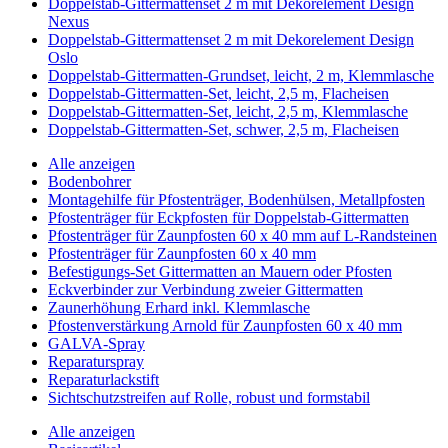
Doppelstab-Gittermattenset 2 m mit Dekorelement Design
Nexus
Doppelstab-Gittermattenset 2 m mit Dekorelement Design
Oslo
Doppelstab-Gittermatten-Grundset, leicht, 2 m, Klemmlasche
Doppelstab-Gittermatten-Set, leicht, 2,5 m, Flacheisen
Doppelstab-Gittermatten-Set, leicht, 2,5 m, Klemmlasche
Doppelstab-Gittermatten-Set, schwer, 2,5 m, Flacheisen
Alle anzeigen
Bodenbohrer
Montagehilfe für Pfostenträger, Bodenhülsen, Metallpfosten
Pfostenträger für Eckpfosten für Doppelstab-Gittermatten
Pfostenträger für Zaunpfosten 60 x 40 mm auf L-Randsteinen
Pfostenträger für Zaunpfosten 60 x 40 mm
Befestigungs-Set Gittermatten an Mauern oder Pfosten
Eckverbinder zur Verbindung zweier Gittermatten
Zaunerhöhung Erhard inkl. Klemmlasche
Pfostenverstärkung Arnold für Zaunpfosten 60 x 40 mm
GALVA-Spray
Reparaturspray
Reparaturlackstift
Sichtschutzstreifen auf Rolle, robust und formstabil
Alle anzeigen