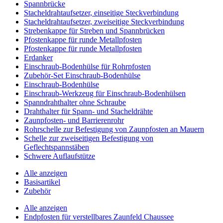
Spannbrücke
Stacheldrahtaufsetzer, einseitige Steckverbindung
Stacheldrahtaufsetzer, zweiseitige Steckverbindung
Strebenkappe für Streben und Spannbrücken
Pfostenkappe für runde Metallpfosten
Pfostenkappe für runde Metallpfosten
Erdanker
Einschraub-Bodenhülse für Rohrpfosten
Zubehör-Set Einschraub-Bodenhülse
Einschraub-Bodenhülse
Einschraub-Werkzeug für Einschraub-Bodenhülsen
Spanndrahthalter ohne Schraube
Drahthalter für Spann- und Stacheldrähte
Zaunpfosten- und Barrierenrohr
Rohrschelle zur Befestigung von Zaunpfosten an Mauern
Schelle zur zweiseitigen Befestigung von
Geflechtspannstäben
Schwere Auflaufstütze
Alle anzeigen
Basisartikel
Zubehör
Alle anzeigen
Endpfosten für verstellbares Zaunfeld Chaussee