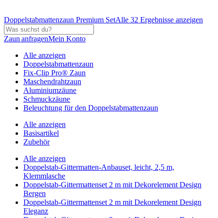
Doppelstabmattenzaun Premium Set
Alle 32 Ergebnisse anzeigen
Zaun anfragen
Mein Konto
Alle anzeigen
Doppelstabmattenzaun
Fix-Clip Pro® Zaun
Maschendrahtzaun
Aluminiumzäune
Schmuckzäune
Beleuchtung für den Doppelstabmattenzaun
Alle anzeigen
Basisartikel
Zubehör
Alle anzeigen
Doppelstab-Gittermatten-Anbauset, leicht, 2,5 m,
Klemmlasche
Doppelstab-Gittermattenset 2 m mit Dekorelement Design
Bergen
Doppelstab-Gittermattenset 2 m mit Dekorelement Design
Eleganz