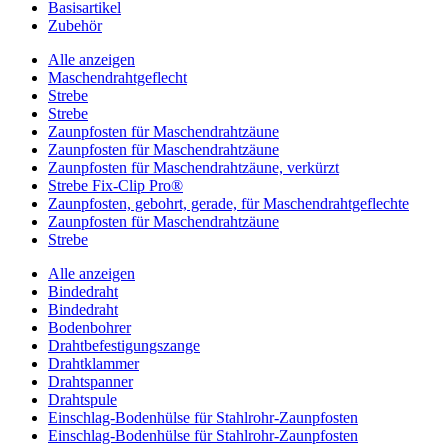
Basisartikel
Zubehör
Alle anzeigen
Maschendrahtgeflecht
Strebe
Strebe
Zaunpfosten für Maschendrahtzäune
Zaunpfosten für Maschendrahtzäune
Zaunpfosten für Maschendrahtzäune, verkürzt
Strebe Fix-Clip Pro®
Zaunpfosten, gebohrt, gerade, für Maschendrahtgeflechte
Zaunpfosten für Maschendrahtzäune
Strebe
Alle anzeigen
Bindedraht
Bindedraht
Bodenbohrer
Drahtbefestigungszange
Drahtklammer
Drahtspanner
Drahtspule
Einschlag-Bodenhülse für Stahlrohr-Zaunpfosten
Einschlag-Bodenhülse für Stahlrohr-Zaunpfosten