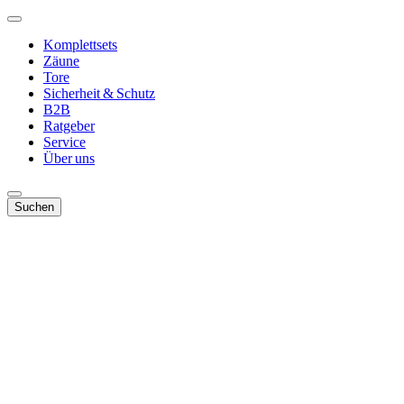
Komplettsets
Zäune
Tore
Sicherheit & Schutz
B2B
Ratgeber
Service
Über uns
Suchen