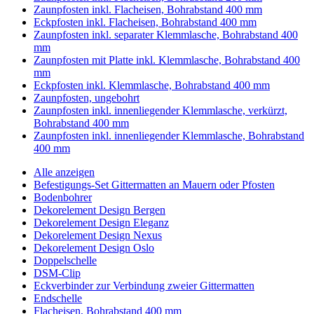
Zaunpfosten inkl. Flacheisen, Bohrabstand 400 mm
Eckpfosten inkl. Flacheisen, Bohrabstand 400 mm
Zaunpfosten inkl. separater Klemmlasche, Bohrabstand 400
mm
Zaunpfosten mit Platte inkl. Klemmlasche, Bohrabstand 400
mm
Eckpfosten inkl. Klemmlasche, Bohrabstand 400 mm
Zaunpfosten, ungebohrt
Zaunpfosten inkl. innenliegender Klemmlasche, verkürzt,
Bohrabstand 400 mm
Zaunpfosten inkl. innenliegender Klemmlasche, Bohrabstand
400 mm
Alle anzeigen
Befestigungs-Set Gittermatten an Mauern oder Pfosten
Bodenbohrer
Dekorelement Design Bergen
Dekorelement Design Eleganz
Dekorelement Design Nexus
Dekorelement Design Oslo
Doppelschelle
DSM-Clip
Eckverbinder zur Verbindung zweier Gittermatten
Endschelle
Flacheisen, Bohrabstand 400 mm