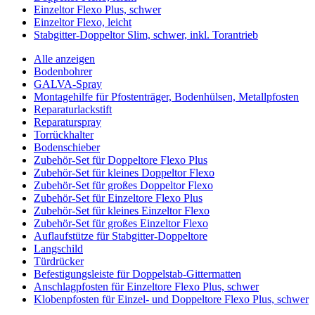
Einzeltor Flexo Plus, schwer
Einzeltor Flexo, leicht
Stabgitter-Doppeltor Slim, schwer, inkl. Torantrieb
Alle anzeigen
Bodenbohrer
GALVA-Spray
Montagehilfe für Pfostenträger, Bodenhülsen, Metallpfosten
Reparaturlackstift
Reparaturspray
Torrückhalter
Bodenschieber
Zubehör-Set für Doppeltore Flexo Plus
Zubehör-Set für kleines Doppeltor Flexo
Zubehör-Set für großes Doppeltor Flexo
Zubehör-Set für Einzeltore Flexo Plus
Zubehör-Set für kleines Einzeltor Flexo
Zubehör-Set für großes Einzeltor Flexo
Auflaufstütze für Stabgitter-Doppeltore
Langschild
Türdrücker
Befestigungsleiste für Doppelstab-Gittermatten
Anschlagpfosten für Einzeltore Flexo Plus, schwer
Klobenpfosten für Einzel- und Doppeltore Flexo Plus, schwer