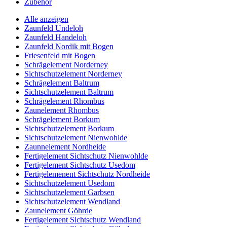
Zubehör
Alle anzeigen
Zaunfeld Undeloh
Zaunfeld Handeloh
Zaunfeld Nordik mit Bogen
Friesenfeld mit Bogen
Schrägelement Norderney
Sichtschutzelement Norderney
Schrägelement Baltrum
Sichtschutzelement Baltrum
Schrägelement Rhombus
Zaunelement Rhombus
Schrägelement Borkum
Sichtschutzelement Borkum
Sichtschutzelement Nienwohlde
Zaunnelement Nordheide
Fertigelement Sichtschutz Nienwohlde
Fertigelement Sichtschutz Usedom
Fertigelemenent Sichtschutz Nordheide
Sichtschutzelement Usedom
Sichtschutzelement Garbsen
Sichtschutzelement Wendland
Zaunelement Göhrde
Fertigelement Sichtschutz Wendland