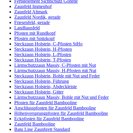
Fertigelement Sichtschutz Göhrde
Zaunfeld Immenhof
Zaunfeld Altmark
Zaunfeld Nordik, gerade
Friesenfeld, gerade
Landhausfeld
Pfosten mit Rundkopf
Pfosten mit Spitzkopf
Steckzaun Holstein, C-Pfosten StHo
Steckzaun Holstein, H-Pfosten
Steckzaun Holstein, L-Pfosten
Steckzaun Holstein, T-Pfosten
Lärmschutzzaun Massiv, C-Pfosten mit Nut
Lärmschutzzaun Massiv, H-Pfosten mit Nut
Steckzaun Holstein, Bohle mit Nut und Feder
Steckzaun Holstein, Führung
Steckzaun Holstein, Abdeckleiste
Steckzaun Holstein, Gitter
Lärmschutzzaun Massiv, Bohle mit Nut und Feder
Pfosten für Zaunfeld Bambooline
Anschlusspfosten für Zaunfeld Bambooline
Höhenversprungpfosten für Zaunfeld Bambooline
Eckpfosten für Zaunfeld Bambooline
Zaunfeld Bambooline
Batu Line Zaunbrett Standard