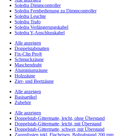
Soledra Dimmcontroller
Soledra Fernbedienung zu Dimmcontroller
Soledra Leuchte
Soledra Trafo
Soledra Verlängerungskabel
Soledra Y-Anschlusskabel
Alle anzeigen
Doppelstabmatten
Fix-Clip Pro®
Schmuckzäune
Maschendraht
Aluminiumzäune
Holzzäune
Zier- und Beetzäune
Alle anzeigen
Basisartikel
Zubehör
Alle anzeigen
Doppelstab-Gittermatte, leicht, ohne Überstand
Doppelstab-Gittermatte, leicht, mit Überstand
Doppelstab-Gittermatte, schwer, mit Überstand
Zaunpfosten inkl. Flacheisen, Bohrabstand 200 mm