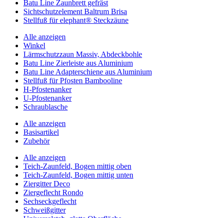
Batu Line Zaunbrett gefräst
Sichtschutzelement Baltrum Brisa
Stellfuß für elephant® Steckzäune
Alle anzeigen
Winkel
Lärmschutzzaun Massiv, Abdeckbohle
Batu Line Zierleiste aus Aluminium
Batu Line Adapterschiene aus Aluminium
Stellfuß für Pfosten Bambooline
H-Pfostenanker
U-Pfostenanker
Schraublasche
Alle anzeigen
Basisartikel
Zubehör
Alle anzeigen
Teich-Zaunfeld, Bogen mittig oben
Teich-Zaunfeld, Bogen mittig unten
Ziergitter Deco
Ziergeflecht Rondo
Sechseckgeflecht
Schweißgitter