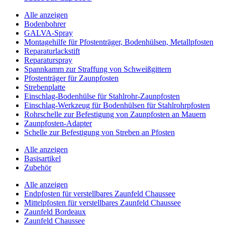
Alle anzeigen
Bodenbohrer
GALVA-Spray
Montagehilfe für Pfostenträger, Bodenhülsen, Metallpfosten
Reparaturlackstift
Reparaturspray
Spannkamm zur Straffung von Schweißgittern
Pfostenträger für Zaunpfosten
Strebenplatte
Einschlag-Bodenhülse für Stahlrohr-Zaunpfosten
Einschlag-Werkzeug für Bodenhülsen für Stahlrohrpfosten
Rohrschelle zur Befestigung von Zaunpfosten an Mauern
Zaunpfosten-Adapter
Schelle zur Befestigung von Streben an Pfosten
Alle anzeigen
Basisartikel
Zubehör
Alle anzeigen
Endpfosten für verstellbares Zaunfeld Chaussee
Mittelpfosten für verstellbares Zaunfeld Chaussee
Zaunfeld Bordeaux
Zaunfeld Chaussee