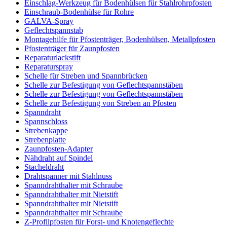
Einschlag-Werkzeug für Bodenhülsen für Stahlrohrpfosten
Einschraub-Bodenhülse für Rohre
GALVA-Spray
Geflechtspannstab
Montagehilfe für Pfostenträger, Bodenhülsen, Metallpfosten
Pfostenträger für Zaunpfosten
Reparaturlackstift
Reparaturspray
Schelle für Streben und Spannbrücken
Schelle zur Befestigung von Geflechtspannstäben
Schelle zur Befestigung von Geflechtspannstäben
Schelle zur Befestigung von Streben an Pfosten
Spanndraht
Spannschloss
Strebenkappe
Strebenplatte
Zaunpfosten-Adapter
Nähdraht auf Spindel
Stacheldraht
Drahtspanner mit Stahlnuss
Spanndrahthalter mit Schraube
Spanndrahthalter mit Nietstift
Spanndrahthalter mit Nietstift
Spanndrahthalter mit Schraube
Z-Profilpfosten für Forst- und Knotengeflechte