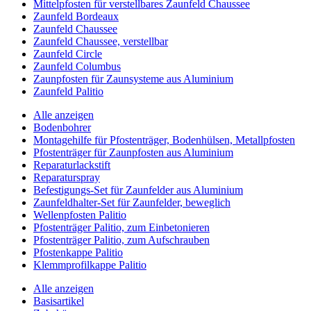
Mittelpfosten für verstellbares Zaunfeld Chaussee
Zaunfeld Bordeaux
Zaunfeld Chaussee
Zaunfeld Chaussee, verstellbar
Zaunfeld Circle
Zaunfeld Columbus
Zaunpfosten für Zaunsysteme aus Aluminium
Zaunfeld Palitio
Alle anzeigen
Bodenbohrer
Montagehilfe für Pfostenträger, Bodenhülsen, Metallpfosten
Pfostenträger für Zaunpfosten aus Aluminium
Reparaturlackstift
Reparaturspray
Befestigungs-Set für Zaunfelder aus Aluminium
Zaunfeldhalter-Set für Zaunfelder, beweglich
Wellenpfosten Palitio
Pfostenträger Palitio, zum Einbetonieren
Pfostenträger Palitio, zum Aufschrauben
Pfostenkappe Palitio
Klemmprofilkappe Palitio
Alle anzeigen
Basisartikel