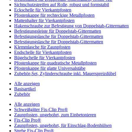
Sichtschutzstreifen auf Rolle, robust und formstabil
Eckschelle für Vierkantpfosten
Pfostenkappe für rechteckige Metallpfosten
Mattenhalter für Vierkantpfosten
Hakenschraube zur Befestigung von Doppelstab-Gittermatten
Befestigungsleiste für Doppelstab-Gittermatten
Befestigungslasche für Doppelstab-Gittermatten
Befestigungslasche für Doppelstab-Gittermatten
Klemmlasche für Zaunpfosten
Endschelle für Vierkantpfosten
Bügelschelle für Vierkantpfosten
Pfostenkappe für quadratische Metallpfosten
Pfostenkappe für glatte Universalstäbe
Zubehör-Set, Zylinderschraube inkl. Mauerspreizdübel
Alle anzeigen
Basisartikel
Zubehör
Alle anzeigen
Schweißgitter Fix-Clip Pro®
Zaunpfosten, ungebohrt, zum Einbetonieren
Fix-Clip Pro®
Zaunpfosten, ungebohrt, für Einschlag-Bodenhülsen
Strebe Fix-Clip Pro®