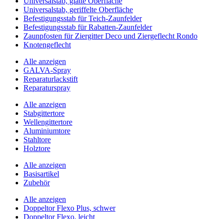
Universalstab, glatte Oberfläche
Universalstab, geriffelte Oberfläche
Befestigungsstab für Teich-Zaunfelder
Befestigungsstab für Rabatten-Zaunfelder
Zaunpfosten für Ziergitter Deco und Ziergeflecht Rondo
Knotengeflecht
Alle anzeigen
GALVA-Spray
Reparaturlackstift
Reparaturspray
Alle anzeigen
Stabgittertore
Wellengittertore
Aluminiumtore
Stahltore
Holztore
Alle anzeigen
Basisartikel
Zubehör
Alle anzeigen
Doppeltor Flexo Plus, schwer
Doppeltor Flexo, leicht