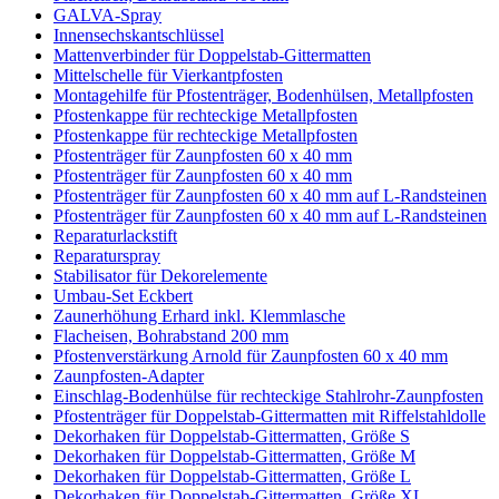
GALVA-Spray
Innensechskantschlüssel
Mattenverbinder für Doppelstab-Gittermatten
Mittelschelle für Vierkantpfosten
Montagehilfe für Pfostenträger, Bodenhülsen, Metallpfosten
Pfostenkappe für rechteckige Metallpfosten
Pfostenkappe für rechteckige Metallpfosten
Pfostenträger für Zaunpfosten 60 x 40 mm
Pfostenträger für Zaunpfosten 60 x 40 mm
Pfostenträger für Zaunpfosten 60 x 40 mm auf L-Randsteinen
Pfostenträger für Zaunpfosten 60 x 40 mm auf L-Randsteinen
Reparaturlackstift
Reparaturspray
Stabilisator für Dekorelemente
Umbau-Set Eckbert
Zaunerhöhung Erhard inkl. Klemmlasche
Flacheisen, Bohrabstand 200 mm
Pfostenverstärkung Arnold für Zaunpfosten 60 x 40 mm
Zaunpfosten-Adapter
Einschlag-Bodenhülse für rechteckige Stahlrohr-Zaunpfosten
Pfostenträger für Doppelstab-Gittermatten mit Riffelstahldolle
Dekorhaken für Doppelstab-Gittermatten, Größe S
Dekorhaken für Doppelstab-Gittermatten, Größe M
Dekorhaken für Doppelstab-Gittermatten, Größe L
Dekorhaken für Doppelstab-Gittermatten, Größe XL