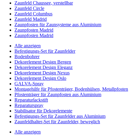
Zaunfeld Chaussee, verstellbar
Zaunfeld Circle
Zaunfeld Columbus
Zaunfeld Madrid
Zaunpfosten für Zaunsysteme aus Aluminium
Zaunpfosten Madrid
Zaunpfosten Madrid
Alle anzeigen
Befestigungs-Set für Zaunfelder
Bodenbohrer
Dekorelement Design Bergen
Dekorelement Design Eleganz
Dekorelement Design Nexus
Dekorelement Design Oslo
GALVA-Spray
Montagehilfe für Pfostenträger, Bodenhülsen, Metallpfosten
Pfostenträger für Zaunpfosten aus Aluminium
Reparaturlackstift
Reparaturspray
Stabilisator für Dekorelemente
Befestigungs-Set für Zaunfelder aus Aluminium
Zaunfeldhalter-Set für Zaunfelder, beweglich
Alle anzeigen