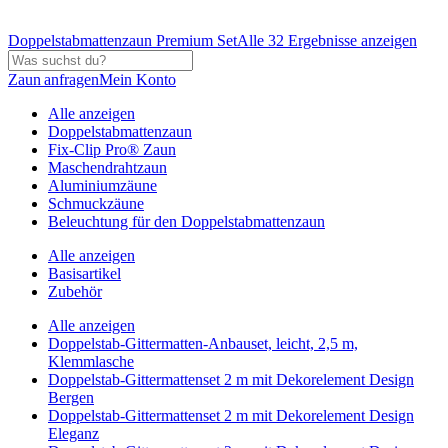
Doppelstabmattenzaun Premium Set
Alle 32 Ergebnisse anzeigen
Zaun anfragen
Mein Konto
Alle anzeigen
Doppelstabmattenzaun
Fix-Clip Pro® Zaun
Maschendrahtzaun
Aluminiumzäune
Schmuckzäune
Beleuchtung für den Doppelstabmattenzaun
Alle anzeigen
Basisartikel
Zubehör
Alle anzeigen
Doppelstab-Gittermatten-Anbauset, leicht, 2,5 m,
Klemmlasche
Doppelstab-Gittermattenset 2 m mit Dekorelement Design
Bergen
Doppelstab-Gittermattenset 2 m mit Dekorelement Design
Eleganz