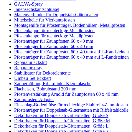
GALVA-Spray
Innensechskantschlüssel
Mattenverbinder für Doppelstab-Gittermatten
Mittelschelle für Vierkantpfosten
Montagehilfe für Pfostenträger, Bodenhülsen, Metallpfosten
Pfostenkappe für rechteckige Metallpfosten
Pfostenkappe für rechteckige Metallpfosten
Pfostenträger für Zaunpfosten 60 x 40 mm
Pfostenträger für Zaunpfosten 60 x 40 mm
Pfostenträger für Zaunpfosten 60 x 40 mm auf L-Randsteinen
Pfostenträger für Zaunpfosten 60 x 40 mm auf L-Randsteinen
Reparaturlackstift
Reparaturspray
Stabilisator für Dekorelemente
Umbau-Set Eckbert
Zaunerhöhung Erhard inkl. Klemmlasche
Flacheisen, Bohrabstand 200 mm
Pfostenverstärkung Arnold für Zaunpfosten 60 x 40 mm
Zaunpfosten-Adapter
Einschlag-Bodenhülse für rechteckige Stahlrohr-Zaunpfosten
Pfostenträger für Doppelstab-Gittermatten mit Riffelstahldolle
Dekorhaken für Doppelstab-Gittermatten, Größe S
Dekorhaken für Doppelstab-Gittermatten, Größe M
Dekorhaken für Doppelstab-Gittermatten, Größe L
Dekorhaken für Doppelstab-Gittermatten, Größe XL