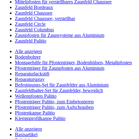
Mittelpfosten für verstellbares Zaunfeld Chaussee
Zaunfeld Bordeaux
Zaunfeld Chaussee
Zaunfeld Chaussee, verstellbar
Zaunfeld Circle
Zaunfeld Columbus
Zaunpfosten für Zaunsysteme aus Aluminium
Zaunfeld Palitio
Alle anzeigen
Bodenbohrer
Montagehilfe für Pfostenträger, Bodenhülsen, Metallpfosten
Pfostenträger für Zaunpfosten aus Aluminium
Reparaturlackstift
Reparaturspray
Befestigungs-Set für Zaunfelder aus Aluminium
Zaunfeldhalter-Set für Zaunfelder, beweglich
Wellenpfosten Palitio
Pfostenträger Palitio, zum Einbetonieren
Pfostenträger Palitio, zum Aufschrauben
Pfostenkappe Palitio
Klemmprofilkappe Palitio
Alle anzeigen
Basisartikel