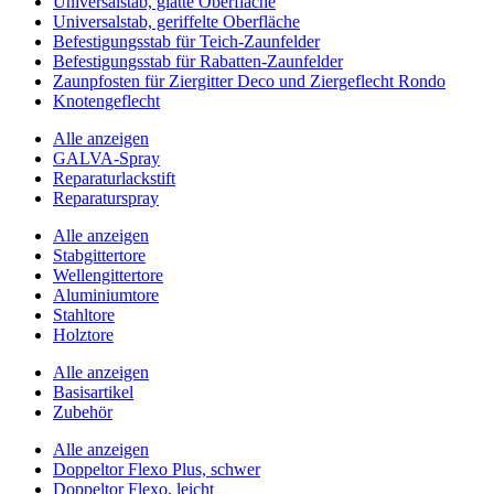
Universalstab, glatte Oberfläche
Universalstab, geriffelte Oberfläche
Befestigungsstab für Teich-Zaunfelder
Befestigungsstab für Rabatten-Zaunfelder
Zaunpfosten für Ziergitter Deco und Ziergeflecht Rondo
Knotengeflecht
Alle anzeigen
GALVA-Spray
Reparaturlackstift
Reparaturspray
Alle anzeigen
Stabgittertore
Wellengittertore
Aluminiumtore
Stahltore
Holztore
Alle anzeigen
Basisartikel
Zubehör
Alle anzeigen
Doppeltor Flexo Plus, schwer
Doppeltor Flexo, leicht