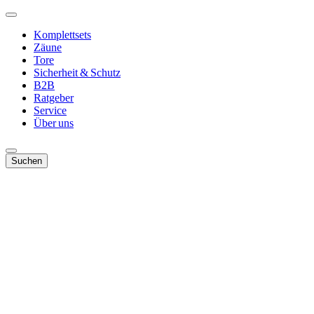
Komplettsets
Zäune
Tore
Sicherheit & Schutz
B2B
Ratgeber
Service
Über uns
Suchen