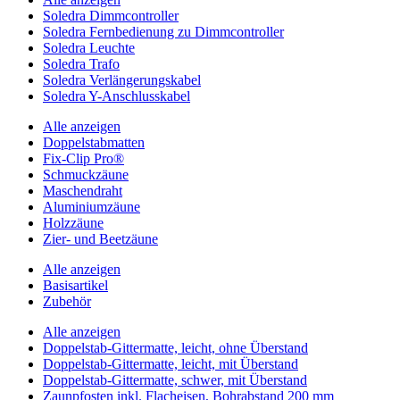
Soledra Dimmcontroller
Soledra Fernbedienung zu Dimmcontroller
Soledra Leuchte
Soledra Trafo
Soledra Verlängerungskabel
Soledra Y-Anschlusskabel
Alle anzeigen
Doppelstabmatten
Fix-Clip Pro®
Schmuckzäune
Maschendraht
Aluminiumzäune
Holzzäune
Zier- und Beetzäune
Alle anzeigen
Basisartikel
Zubehör
Alle anzeigen
Doppelstab-Gittermatte, leicht, ohne Überstand
Doppelstab-Gittermatte, leicht, mit Überstand
Doppelstab-Gittermatte, schwer, mit Überstand
Zaunpfosten inkl. Flacheisen, Bohrabstand 200 mm