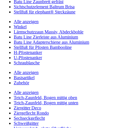
Batu Line Zaunbrett gefräst
Sichtschutzelement Baltrum Brisa
Stellfuß für elephant® Steckzäune
Alle anzeigen
Winkel
Lärmschutzzaun Massiv, Abdeckbohle
Batu Line Zierleiste aus Aluminium
Batu Line Adapterschiene aus Aluminium
Stellfuß für Pfosten Bambooline
H-Pfostenanker
U-Pfostenanker
Schraublasche
Alle anzeigen
Basisartikel
Zubehör
Alle anzeigen
Teich-Zaunfeld, Bogen mittig oben
Teich-Zaunfeld, Bogen mittig unten
Ziergitter Deco
Ziergeflecht Rondo
Sechseckgeflecht
Schweißgitter