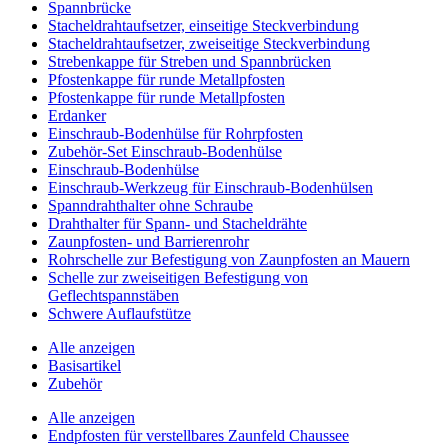
Spannbrücke
Stacheldrahtaufsetzer, einseitige Steckverbindung
Stacheldrahtaufsetzer, zweiseitige Steckverbindung
Strebenkappe für Streben und Spannbrücken
Pfostenkappe für runde Metallpfosten
Pfostenkappe für runde Metallpfosten
Erdanker
Einschraub-Bodenhülse für Rohrpfosten
Zubehör-Set Einschraub-Bodenhülse
Einschraub-Bodenhülse
Einschraub-Werkzeug für Einschraub-Bodenhülsen
Spanndrahthalter ohne Schraube
Drahthalter für Spann- und Stacheldrähte
Zaunpfosten- und Barrierenrohr
Rohrschelle zur Befestigung von Zaunpfosten an Mauern
Schelle zur zweiseitigen Befestigung von
Geflechtspannstäben
Schwere Auflaufstütze
Alle anzeigen
Basisartikel
Zubehör
Alle anzeigen
Endpfosten für verstellbares Zaunfeld Chaussee