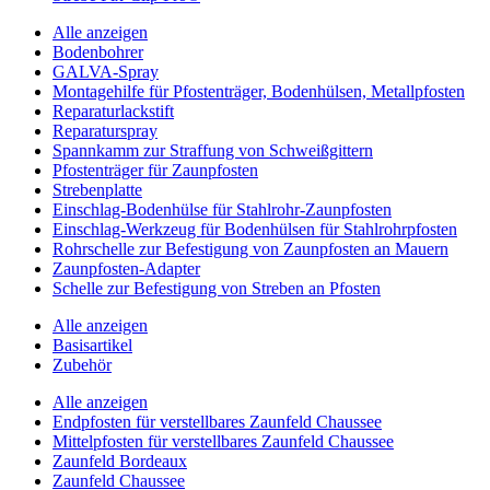
Alle anzeigen
Bodenbohrer
GALVA-Spray
Montagehilfe für Pfostenträger, Bodenhülsen, Metallpfosten
Reparaturlackstift
Reparaturspray
Spannkamm zur Straffung von Schweißgittern
Pfostenträger für Zaunpfosten
Strebenplatte
Einschlag-Bodenhülse für Stahlrohr-Zaunpfosten
Einschlag-Werkzeug für Bodenhülsen für Stahlrohrpfosten
Rohrschelle zur Befestigung von Zaunpfosten an Mauern
Zaunpfosten-Adapter
Schelle zur Befestigung von Streben an Pfosten
Alle anzeigen
Basisartikel
Zubehör
Alle anzeigen
Endpfosten für verstellbares Zaunfeld Chaussee
Mittelpfosten für verstellbares Zaunfeld Chaussee
Zaunfeld Bordeaux
Zaunfeld Chaussee