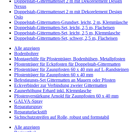
Doppelstab-Gittermattenset 2 m mit Dekorelement Design
Nexus
Doppelstab-Gittermattenset 2 m mit Dekorelement Design
Oslo
Doppelstab-Gittermatten-Grundset, leicht, 2 m, Klemmlasche
Doppelstab-Gittermatten-Set, leicht, 2,5 m, Flacheisen
Doppelstab-Gittermatten-Set, leicht, 2,5 m, Klemmlasche
Doppelstab-Gittermatten-Set, schwer, 2,5 m, Flacheisen
Alle anzeigen
Bodenbohrer
Montagehilfe für Pfostenträger, Bodenhülsen, Metallpfosten
Pfostenträger für Eckpfosten für Doppelstab-Gittermatten
Pfostenträger für Zaunpfosten 60 x 40 mm auf L-Randsteinen
Pfostenträger für Zaunpfosten 60 x 40 mm
Befestigungs-Set Gittermatten an Mauern oder Pfosten
Eckverbinder zur Verbindung zweier Gittermatten
Zaunerhöhung Erhard inkl. Klemmlasche
Pfostenverstärkung Arnold für Zaunpfosten 60 x 40 mm
GALVA-Spray
Reparaturspray
Reparaturlackstift
Sichtschutzstreifen auf Rolle, robust und formstabil
Alle anzeigen