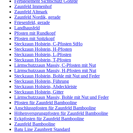
Fertigelement Sichtschutz Göhrde
Zaunfeld Immenhof
Zaunfeld Altmark
Zaunfeld Nordik, gerade
Friesenfeld, gerade
Landhausfeld
Pfosten mit Rundkopf
Pfosten mit Spitzkopf
Steckzaun Holstein, C-Pfosten StHo
Steckzaun Holstein, H-Pfosten
Steckzaun Holstein, L-Pfosten
Steckzaun Holstein, T-Pfosten
Lärmschutzzaun Massiv, C-Pfosten mit Nut
Lärmschutzzaun Massiv, H-Pfosten mit Nut
Steckzaun Holstein, Bohle mit Nut und Feder
Steckzaun Holstein, Führung
Steckzaun Holstein, Abdeckleiste
Steckzaun Holstein, Gitter
Lärmschutzzaun Massiv, Bohle mit Nut und Feder
Pfosten für Zaunfeld Bambooline
Anschlusspfosten für Zaunfeld Bambooline
Höhenversprungpfosten für Zaunfeld Bambooline
Eckpfosten für Zaunfeld Bambooline
Zaunfeld Bambooline
Batu Line Zaunbrett Standard