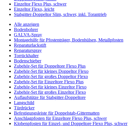
Einzeltor Flexo Plus, schwer
Einzeltor Flexo, leicht
Stabgitter-Doppeltor Slim, schwer, inkl. Torantrieb
Alle anzeigen
Bodenbohrer
GALVA-Spray
Montagehilfe für Pfostenträger, Bodenhülsen, Metallpfosten
Reparaturlackstift
Reparaturspray
Torrückhalter
Bodenschieber
Zubehör-Set für Doppeltore Flexo Plus
Zubehör-Set für kleines Doppeltor Flexo
Zubehör-Set für großes Doppeltor Flexo
Zubehör-Set für Einzeltore Flexo Plus
Zubehör-Set für kleines Einzeltor Flexo
Zubehör-Set für großes Einzeltor Flexo
Auflaufstütze für Stabgitter-Doppeltore
Langschild
Türdrücker
Befestigungsleiste für Doppelstab-Gittermatten
Anschlagpfosten für Einzeltore Flexo Plus, schwer
Klobenpfosten für Einzel- und Doppeltore Flexo Plus, schwer