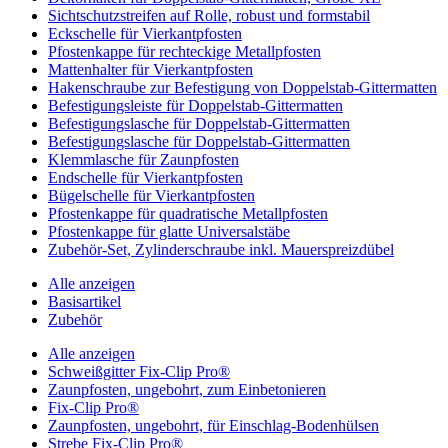
Sichtschutzstreifen auf Rolle, robust und formstabil
Eckschelle für Vierkantpfosten
Pfostenkappe für rechteckige Metallpfosten
Mattenhalter für Vierkantpfosten
Hakenschraube zur Befestigung von Doppelstab-Gittermatten
Befestigungsleiste für Doppelstab-Gittermatten
Befestigungslasche für Doppelstab-Gittermatten
Befestigungslasche für Doppelstab-Gittermatten
Klemmlasche für Zaunpfosten
Endschelle für Vierkantpfosten
Bügelschelle für Vierkantpfosten
Pfostenkappe für quadratische Metallpfosten
Pfostenkappe für glatte Universalstäbe
Zubehör-Set, Zylinderschraube inkl. Mauerspreizdübel
Alle anzeigen
Basisartikel
Zubehör
Alle anzeigen
Schweißgitter Fix-Clip Pro®
Zaunpfosten, ungebohrt, zum Einbetonieren
Fix-Clip Pro®
Zaunpfosten, ungebohrt, für Einschlag-Bodenhülsen
Strebe Fix-Clip Pro®