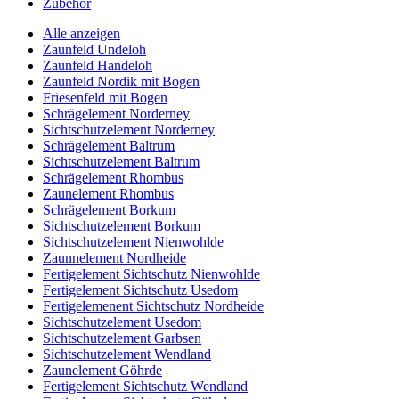
Zubehör
Alle anzeigen
Zaunfeld Undeloh
Zaunfeld Handeloh
Zaunfeld Nordik mit Bogen
Friesenfeld mit Bogen
Schrägelement Norderney
Sichtschutzelement Norderney
Schrägelement Baltrum
Sichtschutzelement Baltrum
Schrägelement Rhombus
Zaunelement Rhombus
Schrägelement Borkum
Sichtschutzelement Borkum
Sichtschutzelement Nienwohlde
Zaunnelement Nordheide
Fertigelement Sichtschutz Nienwohlde
Fertigelement Sichtschutz Usedom
Fertigelemenent Sichtschutz Nordheide
Sichtschutzelement Usedom
Sichtschutzelement Garbsen
Sichtschutzelement Wendland
Zaunelement Göhrde
Fertigelement Sichtschutz Wendland