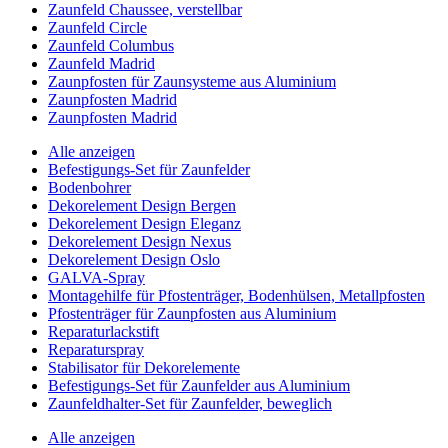
Zaunfeld Chaussee, verstellbar
Zaunfeld Circle
Zaunfeld Columbus
Zaunfeld Madrid
Zaunpfosten für Zaunsysteme aus Aluminium
Zaunpfosten Madrid
Zaunpfosten Madrid
Alle anzeigen
Befestigungs-Set für Zaunfelder
Bodenbohrer
Dekorelement Design Bergen
Dekorelement Design Eleganz
Dekorelement Design Nexus
Dekorelement Design Oslo
GALVA-Spray
Montagehilfe für Pfostenträger, Bodenhülsen, Metallpfosten
Pfostenträger für Zaunpfosten aus Aluminium
Reparaturlackstift
Reparaturspray
Stabilisator für Dekorelemente
Befestigungs-Set für Zaunfelder aus Aluminium
Zaunfeldhalter-Set für Zaunfelder, beweglich
Alle anzeigen