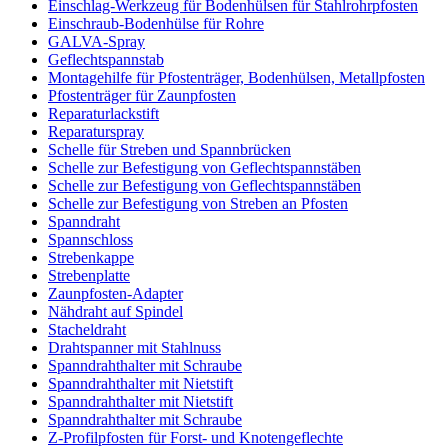
Einschlag-Werkzeug für Bodenhülsen für Stahlrohrpfosten
Einschraub-Bodenhülse für Rohre
GALVA-Spray
Geflechtspannstab
Montagehilfe für Pfostenträger, Bodenhülsen, Metallpfosten
Pfostenträger für Zaunpfosten
Reparaturlackstift
Reparaturspray
Schelle für Streben und Spannbrücken
Schelle zur Befestigung von Geflechtspannstäben
Schelle zur Befestigung von Geflechtspannstäben
Schelle zur Befestigung von Streben an Pfosten
Spanndraht
Spannschloss
Strebenkappe
Strebenplatte
Zaunpfosten-Adapter
Nähdraht auf Spindel
Stacheldraht
Drahtspanner mit Stahlnuss
Spanndrahthalter mit Schraube
Spanndrahthalter mit Nietstift
Spanndrahthalter mit Nietstift
Spanndrahthalter mit Schraube
Z-Profilpfosten für Forst- und Knotengeflechte