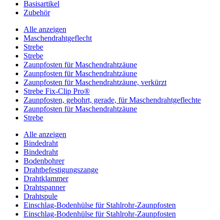
Basisartikel
Zubehör
Alle anzeigen
Maschendrahtgeflecht
Strebe
Strebe
Zaunpfosten für Maschendrahtzäune
Zaunpfosten für Maschendrahtzäune
Zaunpfosten für Maschendrahtzäune, verkürzt
Strebe Fix-Clip Pro®
Zaunpfosten, gebohrt, gerade, für Maschendrahtgeflechte
Zaunpfosten für Maschendrahtzäune
Strebe
Alle anzeigen
Bindedraht
Bindedraht
Bodenbohrer
Drahtbefestigungszange
Drahtklammer
Drahtspanner
Drahtspule
Einschlag-Bodenhülse für Stahlrohr-Zaunpfosten
Einschlag-Bodenhülse für Stahlrohr-Zaunpfosten