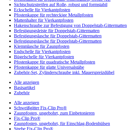
Sichtschutzstreifen auf Rolle, robust und formstabil
Eckschelle für Vierkantpfosten
Pfostenkappe für rechteckige Metallpfosten
Mattenhalter für Vierkantpfosten
Hakenschraube zur Befestigung von Doppelstab-Gittermatten
Befestigungsleiste für Doppelstab-Gittermatten
Befestigungslasche für Doppelstab-Gittermatten
Befestigungslasche für Doppelstab-Gittermatten
Klemmlasche für Zaunpfosten
Endschelle für Vierkantpfosten
Bügelschelle für Vierkantpfosten
Pfostenkappe für quadratische Metallpfosten
Pfostenkappe für glatte Universalstäbe
Zubehör-Set, Zylinderschraube inkl. Mauerspreizdübel
Alle anzeigen
Basisartikel
Zubehör
Alle anzeigen
Schweißgitter Fix-Clip Pro®
Zaunpfosten, ungebohrt, zum Einbetonieren
Fix-Clip Pro®
Zaunpfosten, ungebohrt, für Einschlag-Bodenhülsen
Strebe Fix-Clip Pro®