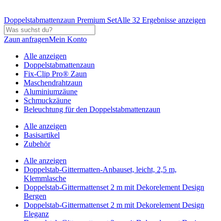
Doppelstabmattenzaun Premium Set
Alle 32 Ergebnisse anzeigen
Zaun anfragen
Mein Konto
Alle anzeigen
Doppelstabmattenzaun
Fix-Clip Pro® Zaun
Maschendrahtzaun
Aluminiumzäune
Schmuckzäune
Beleuchtung für den Doppelstabmattenzaun
Alle anzeigen
Basisartikel
Zubehör
Alle anzeigen
Doppelstab-Gittermatten-Anbauset, leicht, 2,5 m,
Klemmlasche
Doppelstab-Gittermattenset 2 m mit Dekorelement Design
Bergen
Doppelstab-Gittermattenset 2 m mit Dekorelement Design
Eleganz