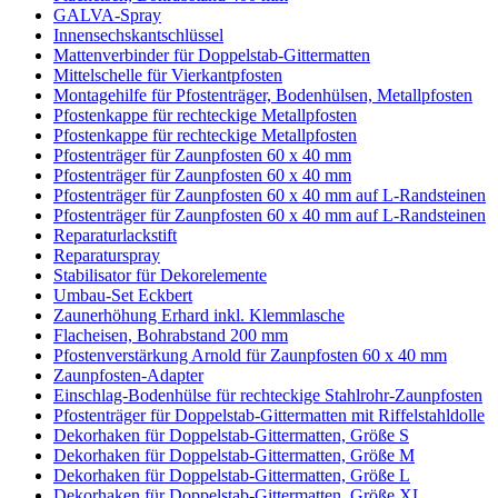
GALVA-Spray
Innensechskantschlüssel
Mattenverbinder für Doppelstab-Gittermatten
Mittelschelle für Vierkantpfosten
Montagehilfe für Pfostenträger, Bodenhülsen, Metallpfosten
Pfostenkappe für rechteckige Metallpfosten
Pfostenkappe für rechteckige Metallpfosten
Pfostenträger für Zaunpfosten 60 x 40 mm
Pfostenträger für Zaunpfosten 60 x 40 mm
Pfostenträger für Zaunpfosten 60 x 40 mm auf L-Randsteinen
Pfostenträger für Zaunpfosten 60 x 40 mm auf L-Randsteinen
Reparaturlackstift
Reparaturspray
Stabilisator für Dekorelemente
Umbau-Set Eckbert
Zaunerhöhung Erhard inkl. Klemmlasche
Flacheisen, Bohrabstand 200 mm
Pfostenverstärkung Arnold für Zaunpfosten 60 x 40 mm
Zaunpfosten-Adapter
Einschlag-Bodenhülse für rechteckige Stahlrohr-Zaunpfosten
Pfostenträger für Doppelstab-Gittermatten mit Riffelstahldolle
Dekorhaken für Doppelstab-Gittermatten, Größe S
Dekorhaken für Doppelstab-Gittermatten, Größe M
Dekorhaken für Doppelstab-Gittermatten, Größe L
Dekorhaken für Doppelstab-Gittermatten, Größe XL