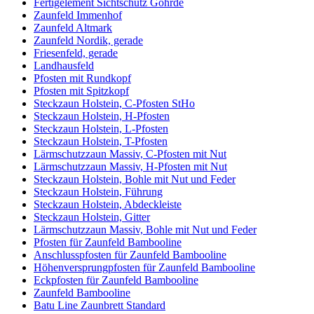
Fertigelement Sichtschutz Göhrde
Zaunfeld Immenhof
Zaunfeld Altmark
Zaunfeld Nordik, gerade
Friesenfeld, gerade
Landhausfeld
Pfosten mit Rundkopf
Pfosten mit Spitzkopf
Steckzaun Holstein, C-Pfosten StHo
Steckzaun Holstein, H-Pfosten
Steckzaun Holstein, L-Pfosten
Steckzaun Holstein, T-Pfosten
Lärmschutzzaun Massiv, C-Pfosten mit Nut
Lärmschutzzaun Massiv, H-Pfosten mit Nut
Steckzaun Holstein, Bohle mit Nut und Feder
Steckzaun Holstein, Führung
Steckzaun Holstein, Abdeckleiste
Steckzaun Holstein, Gitter
Lärmschutzzaun Massiv, Bohle mit Nut und Feder
Pfosten für Zaunfeld Bambooline
Anschlusspfosten für Zaunfeld Bambooline
Höhenversprungpfosten für Zaunfeld Bambooline
Eckpfosten für Zaunfeld Bambooline
Zaunfeld Bambooline
Batu Line Zaunbrett Standard