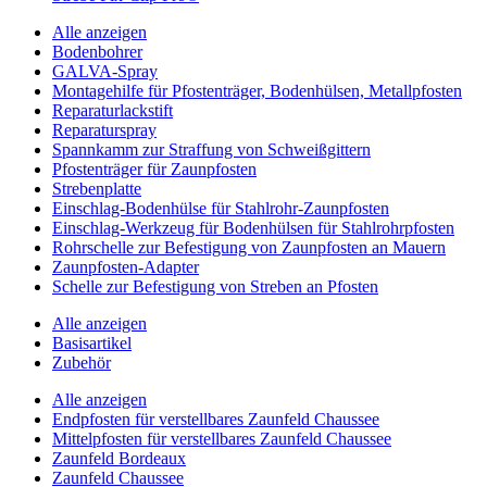
Alle anzeigen
Bodenbohrer
GALVA-Spray
Montagehilfe für Pfostenträger, Bodenhülsen, Metallpfosten
Reparaturlackstift
Reparaturspray
Spannkamm zur Straffung von Schweißgittern
Pfostenträger für Zaunpfosten
Strebenplatte
Einschlag-Bodenhülse für Stahlrohr-Zaunpfosten
Einschlag-Werkzeug für Bodenhülsen für Stahlrohrpfosten
Rohrschelle zur Befestigung von Zaunpfosten an Mauern
Zaunpfosten-Adapter
Schelle zur Befestigung von Streben an Pfosten
Alle anzeigen
Basisartikel
Zubehör
Alle anzeigen
Endpfosten für verstellbares Zaunfeld Chaussee
Mittelpfosten für verstellbares Zaunfeld Chaussee
Zaunfeld Bordeaux
Zaunfeld Chaussee