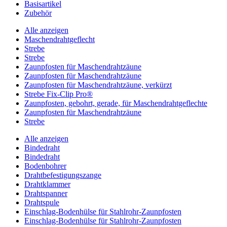
Basisartikel
Zubehör
Alle anzeigen
Maschendrahtgeflecht
Strebe
Strebe
Zaunpfosten für Maschendrahtzäune
Zaunpfosten für Maschendrahtzäune
Zaunpfosten für Maschendrahtzäune, verkürzt
Strebe Fix-Clip Pro®
Zaunpfosten, gebohrt, gerade, für Maschendrahtgeflechte
Zaunpfosten für Maschendrahtzäune
Strebe
Alle anzeigen
Bindedraht
Bindedraht
Bodenbohrer
Drahtbefestigungszange
Drahtklammer
Drahtspanner
Drahtspule
Einschlag-Bodenhülse für Stahlrohr-Zaunpfosten
Einschlag-Bodenhülse für Stahlrohr-Zaunpfosten