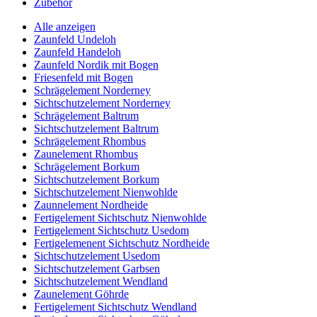
Zubehör
Alle anzeigen
Zaunfeld Undeloh
Zaunfeld Handeloh
Zaunfeld Nordik mit Bogen
Friesenfeld mit Bogen
Schrägelement Norderney
Sichtschutzelement Norderney
Schrägelement Baltrum
Sichtschutzelement Baltrum
Schrägelement Rhombus
Zaunelement Rhombus
Schrägelement Borkum
Sichtschutzelement Borkum
Sichtschutzelement Nienwohlde
Zaunnelement Nordheide
Fertigelement Sichtschutz Nienwohlde
Fertigelement Sichtschutz Usedom
Fertigelemenent Sichtschutz Nordheide
Sichtschutzelement Usedom
Sichtschutzelement Garbsen
Sichtschutzelement Wendland
Zaunelement Göhrde
Fertigelement Sichtschutz Wendland