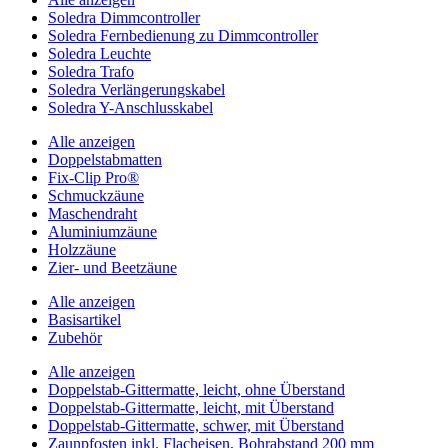
Soledra Dimmcontroller
Soledra Fernbedienung zu Dimmcontroller
Soledra Leuchte
Soledra Trafo
Soledra Verlängerungskabel
Soledra Y-Anschlusskabel
Alle anzeigen
Doppelstabmatten
Fix-Clip Pro®
Schmuckzäune
Maschendraht
Aluminiumzäune
Holzzäune
Zier- und Beetzäune
Alle anzeigen
Basisartikel
Zubehör
Alle anzeigen
Doppelstab-Gittermatte, leicht, ohne Überstand
Doppelstab-Gittermatte, leicht, mit Überstand
Doppelstab-Gittermatte, schwer, mit Überstand
Zaunpfosten inkl. Flacheisen, Bohrabstand 200 mm