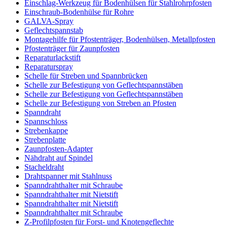
Einschlag-Werkzeug für Bodenhülsen für Stahlrohrpfosten
Einschraub-Bodenhülse für Rohre
GALVA-Spray
Geflechtspannstab
Montagehilfe für Pfostenträger, Bodenhülsen, Metallpfosten
Pfostenträger für Zaunpfosten
Reparaturlackstift
Reparaturspray
Schelle für Streben und Spannbrücken
Schelle zur Befestigung von Geflechtspannstäben
Schelle zur Befestigung von Geflechtspannstäben
Schelle zur Befestigung von Streben an Pfosten
Spanndraht
Spannschloss
Strebenkappe
Strebenplatte
Zaunpfosten-Adapter
Nähdraht auf Spindel
Stacheldraht
Drahtspanner mit Stahlnuss
Spanndrahthalter mit Schraube
Spanndrahthalter mit Nietstift
Spanndrahthalter mit Nietstift
Spanndrahthalter mit Schraube
Z-Profilpfosten für Forst- und Knotengeflechte