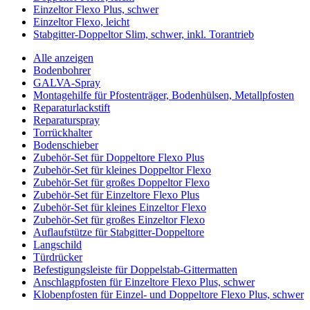
Einzeltor Flexo Plus, schwer
Einzeltor Flexo, leicht
Stabgitter-Doppeltor Slim, schwer, inkl. Torantrieb
Alle anzeigen
Bodenbohrer
GALVA-Spray
Montagehilfe für Pfostenträger, Bodenhülsen, Metallpfosten
Reparaturlackstift
Reparaturspray
Torrückhalter
Bodenschieber
Zubehör-Set für Doppeltore Flexo Plus
Zubehör-Set für kleines Doppeltor Flexo
Zubehör-Set für großes Doppeltor Flexo
Zubehör-Set für Einzeltore Flexo Plus
Zubehör-Set für kleines Einzeltor Flexo
Zubehör-Set für großes Einzeltor Flexo
Auflaufstütze für Stabgitter-Doppeltore
Langschild
Türdrücker
Befestigungsleiste für Doppelstab-Gittermatten
Anschlagpfosten für Einzeltore Flexo Plus, schwer
Klobenpfosten für Einzel- und Doppeltore Flexo Plus, schwer