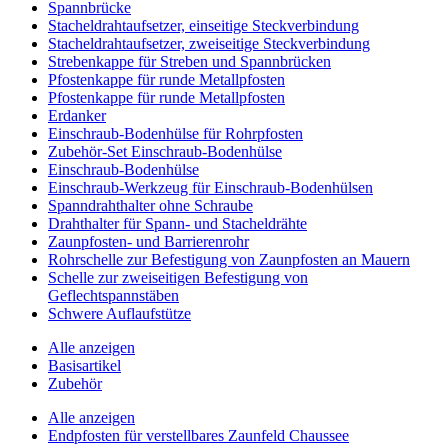
Spannbrücke
Stacheldrahtaufsetzer, einseitige Steckverbindung
Stacheldrahtaufsetzer, zweiseitige Steckverbindung
Strebenkappe für Streben und Spannbrücken
Pfostenkappe für runde Metallpfosten
Pfostenkappe für runde Metallpfosten
Erdanker
Einschraub-Bodenhülse für Rohrpfosten
Zubehör-Set Einschraub-Bodenhülse
Einschraub-Bodenhülse
Einschraub-Werkzeug für Einschraub-Bodenhülsen
Spanndrahthalter ohne Schraube
Drahthalter für Spann- und Stacheldrähte
Zaunpfosten- und Barrierenrohr
Rohrschelle zur Befestigung von Zaunpfosten an Mauern
Schelle zur zweiseitigen Befestigung von
Geflechtspannstäben
Schwere Auflaufstütze
Alle anzeigen
Basisartikel
Zubehör
Alle anzeigen
Endpfosten für verstellbares Zaunfeld Chaussee