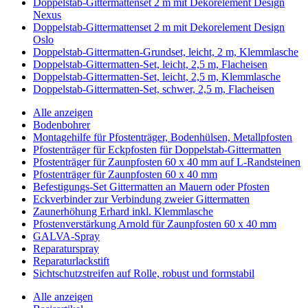
Doppelstab-Gittermattenset 2 m mit Dekorelement Design
Nexus
Doppelstab-Gittermattenset 2 m mit Dekorelement Design
Oslo
Doppelstab-Gittermatten-Grundset, leicht, 2 m, Klemmlasche
Doppelstab-Gittermatten-Set, leicht, 2,5 m, Flacheisen
Doppelstab-Gittermatten-Set, leicht, 2,5 m, Klemmlasche
Doppelstab-Gittermatten-Set, schwer, 2,5 m, Flacheisen
Alle anzeigen
Bodenbohrer
Montagehilfe für Pfostenträger, Bodenhülsen, Metallpfosten
Pfostenträger für Eckpfosten für Doppelstab-Gittermatten
Pfostenträger für Zaunpfosten 60 x 40 mm auf L-Randsteinen
Pfostenträger für Zaunpfosten 60 x 40 mm
Befestigungs-Set Gittermatten an Mauern oder Pfosten
Eckverbinder zur Verbindung zweier Gittermatten
Zaunerhöhung Erhard inkl. Klemmlasche
Pfostenverstärkung Arnold für Zaunpfosten 60 x 40 mm
GALVA-Spray
Reparaturspray
Reparaturlackstift
Sichtschutzstreifen auf Rolle, robust und formstabil
Alle anzeigen