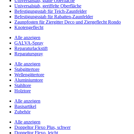
Universalstab, glatte Oberfläche
Universalstab, geriffelte Oberfläche
Befestigungsstab für Teich-Zaunfelder
Befestigungsstab für Rabatten-Zaunfelder
Zaunpfosten für Ziergitter Deco und Ziergeflecht Rondo
Knotengeflecht
Alle anzeigen
GALVA-Spray
Reparaturlackstift
Reparaturspray
Alle anzeigen
Stabgittertore
Wellengittertore
Aluminiumtore
Stahltore
Holztore
Alle anzeigen
Basisartikel
Zubehör
Alle anzeigen
Doppeltor Flexo Plus, schwer
Doppeltor Flexo, leicht