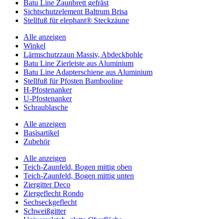
Batu Line Zaunbrett gefräst
Sichtschutzelement Baltrum Brisa
Stellfuß für elephant® Steckzäune
Alle anzeigen
Winkel
Lärmschutzzaun Massiv, Abdeckbohle
Batu Line Zierleiste aus Aluminium
Batu Line Adapterschiene aus Aluminium
Stellfuß für Pfosten Bambooline
H-Pfostenanker
U-Pfostenanker
Schraublasche
Alle anzeigen
Basisartikel
Zubehör
Alle anzeigen
Teich-Zaunfeld, Bogen mittig oben
Teich-Zaunfeld, Bogen mittig unten
Ziergitter Deco
Ziergeflecht Rondo
Sechseckgeflecht
Schweißgitter