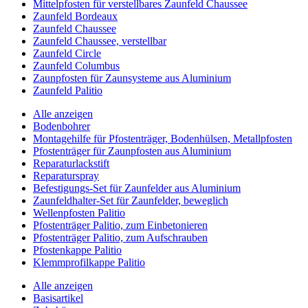
Mittelpfosten für verstellbares Zaunfeld Chaussee
Zaunfeld Bordeaux
Zaunfeld Chaussee
Zaunfeld Chaussee, verstellbar
Zaunfeld Circle
Zaunfeld Columbus
Zaunpfosten für Zaunsysteme aus Aluminium
Zaunfeld Palitio
Alle anzeigen
Bodenbohrer
Montagehilfe für Pfostenträger, Bodenhülsen, Metallpfosten
Pfostenträger für Zaunpfosten aus Aluminium
Reparaturlackstift
Reparaturspray
Befestigungs-Set für Zaunfelder aus Aluminium
Zaunfeldhalter-Set für Zaunfelder, beweglich
Wellenpfosten Palitio
Pfostenträger Palitio, zum Einbetonieren
Pfostenträger Palitio, zum Aufschrauben
Pfostenkappe Palitio
Klemmprofilkappe Palitio
Alle anzeigen
Basisartikel