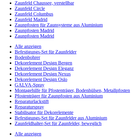
Zaunfeld Chaussee, verstellbar
Zaunfeld Circle
Zaunfeld Columbus
Zaunfeld Madrid
Zaunpfosten für Zaunsysteme aus Aluminium
Zaunpfosten Madrid
Zaunpfosten Madrid
Alle anzeigen
Befestigungs-Set für Zaunfelder
Bodenbohrer
Dekorelement Design Bergen
Dekorelement Design Eleganz
Dekorelement Design Nexus
Dekorelement Design Oslo
GALVA-Spray
Montagehilfe für Pfostenträger, Bodenhülsen, Metallpfosten
Pfostenträger für Zaunpfosten aus Aluminium
Reparaturlackstift
Reparaturspray
Stabilisator für Dekorelemente
Befestigungs-Set für Zaunfelder aus Aluminium
Zaunfeldhalter-Set für Zaunfelder, beweglich
Alle anzeigen