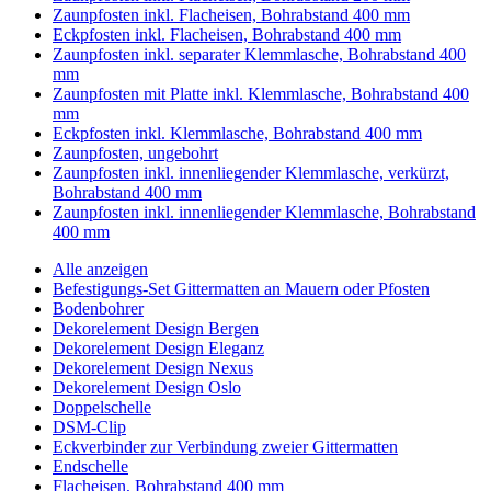
Zaunpfosten inkl. Flacheisen, Bohrabstand 400 mm
Eckpfosten inkl. Flacheisen, Bohrabstand 400 mm
Zaunpfosten inkl. separater Klemmlasche, Bohrabstand 400
mm
Zaunpfosten mit Platte inkl. Klemmlasche, Bohrabstand 400
mm
Eckpfosten inkl. Klemmlasche, Bohrabstand 400 mm
Zaunpfosten, ungebohrt
Zaunpfosten inkl. innenliegender Klemmlasche, verkürzt,
Bohrabstand 400 mm
Zaunpfosten inkl. innenliegender Klemmlasche, Bohrabstand
400 mm
Alle anzeigen
Befestigungs-Set Gittermatten an Mauern oder Pfosten
Bodenbohrer
Dekorelement Design Bergen
Dekorelement Design Eleganz
Dekorelement Design Nexus
Dekorelement Design Oslo
Doppelschelle
DSM-Clip
Eckverbinder zur Verbindung zweier Gittermatten
Endschelle
Flacheisen, Bohrabstand 400 mm