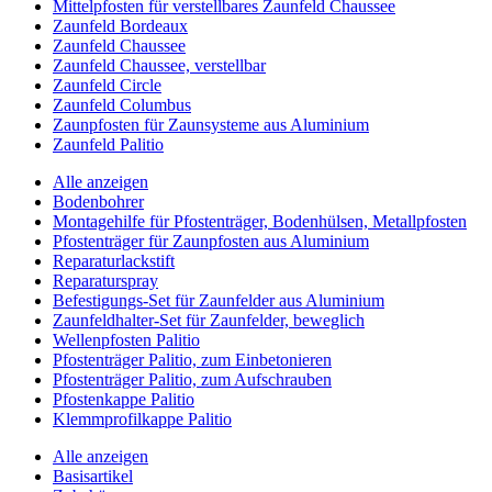
Mittelpfosten für verstellbares Zaunfeld Chaussee
Zaunfeld Bordeaux
Zaunfeld Chaussee
Zaunfeld Chaussee, verstellbar
Zaunfeld Circle
Zaunfeld Columbus
Zaunpfosten für Zaunsysteme aus Aluminium
Zaunfeld Palitio
Alle anzeigen
Bodenbohrer
Montagehilfe für Pfostenträger, Bodenhülsen, Metallpfosten
Pfostenträger für Zaunpfosten aus Aluminium
Reparaturlackstift
Reparaturspray
Befestigungs-Set für Zaunfelder aus Aluminium
Zaunfeldhalter-Set für Zaunfelder, beweglich
Wellenpfosten Palitio
Pfostenträger Palitio, zum Einbetonieren
Pfostenträger Palitio, zum Aufschrauben
Pfostenkappe Palitio
Klemmprofilkappe Palitio
Alle anzeigen
Basisartikel