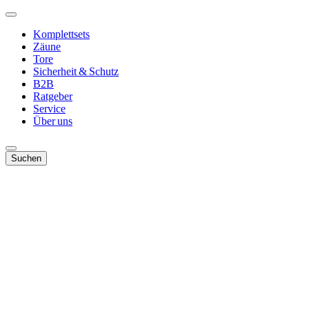
Komplettsets
Zäune
Tore
Sicherheit & Schutz
B2B
Ratgeber
Service
Über uns
Suchen