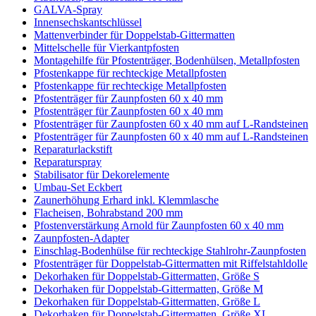
GALVA-Spray
Innensechskantschlüssel
Mattenverbinder für Doppelstab-Gittermatten
Mittelschelle für Vierkantpfosten
Montagehilfe für Pfostenträger, Bodenhülsen, Metallpfosten
Pfostenkappe für rechteckige Metallpfosten
Pfostenkappe für rechteckige Metallpfosten
Pfostenträger für Zaunpfosten 60 x 40 mm
Pfostenträger für Zaunpfosten 60 x 40 mm
Pfostenträger für Zaunpfosten 60 x 40 mm auf L-Randsteinen
Pfostenträger für Zaunpfosten 60 x 40 mm auf L-Randsteinen
Reparaturlackstift
Reparaturspray
Stabilisator für Dekorelemente
Umbau-Set Eckbert
Zaunerhöhung Erhard inkl. Klemmlasche
Flacheisen, Bohrabstand 200 mm
Pfostenverstärkung Arnold für Zaunpfosten 60 x 40 mm
Zaunpfosten-Adapter
Einschlag-Bodenhülse für rechteckige Stahlrohr-Zaunpfosten
Pfostenträger für Doppelstab-Gittermatten mit Riffelstahldolle
Dekorhaken für Doppelstab-Gittermatten, Größe S
Dekorhaken für Doppelstab-Gittermatten, Größe M
Dekorhaken für Doppelstab-Gittermatten, Größe L
Dekorhaken für Doppelstab-Gittermatten, Größe XL