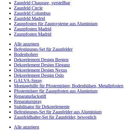
Zaunfeld Chaussee, verstellbar
Zaunfeld Circle
Zaunfeld Columbus
Zaunfeld Madrid
Zaunpfosten für Zaunsysteme aus Aluminium
Zaunpfosten Madrid
Zaunpfosten Madrid
Alle anzeigen
Befestigungs-Set für Zaunfelder
Bodenbohrer
Dekorelement Design Bergen
Dekorelement Design Eleganz
Dekorelement Design Nexus
Dekorelement Design Oslo
GALVA-Spray
Montagehilfe für Pfostenträger, Bodenhülsen, Metallpfosten
Pfostenträger für Zaunpfosten aus Aluminium
Reparaturlackstift
Reparaturspray
Stabilisator für Dekorelemente
Befestigungs-Set für Zaunfelder aus Aluminium
Zaunfeldhalter-Set für Zaunfelder, beweglich
Alle anzeigen