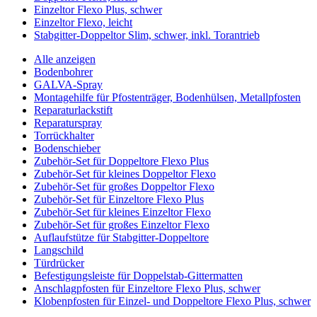
Einzeltor Flexo Plus, schwer
Einzeltor Flexo, leicht
Stabgitter-Doppeltor Slim, schwer, inkl. Torantrieb
Alle anzeigen
Bodenbohrer
GALVA-Spray
Montagehilfe für Pfostenträger, Bodenhülsen, Metallpfosten
Reparaturlackstift
Reparaturspray
Torrückhalter
Bodenschieber
Zubehör-Set für Doppeltore Flexo Plus
Zubehör-Set für kleines Doppeltor Flexo
Zubehör-Set für großes Doppeltor Flexo
Zubehör-Set für Einzeltore Flexo Plus
Zubehör-Set für kleines Einzeltor Flexo
Zubehör-Set für großes Einzeltor Flexo
Auflaufstütze für Stabgitter-Doppeltore
Langschild
Türdrücker
Befestigungsleiste für Doppelstab-Gittermatten
Anschlagpfosten für Einzeltore Flexo Plus, schwer
Klobenpfosten für Einzel- und Doppeltore Flexo Plus, schwer