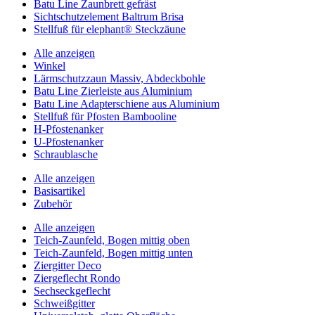
Batu Line Zaunbrett gefräst
Sichtschutzelement Baltrum Brisa
Stellfuß für elephant® Steckzäune
Alle anzeigen
Winkel
Lärmschutzzaun Massiv, Abdeckbohle
Batu Line Zierleiste aus Aluminium
Batu Line Adapterschiene aus Aluminium
Stellfuß für Pfosten Bambooline
H-Pfostenanker
U-Pfostenanker
Schraublasche
Alle anzeigen
Basisartikel
Zubehör
Alle anzeigen
Teich-Zaunfeld, Bogen mittig oben
Teich-Zaunfeld, Bogen mittig unten
Ziergitter Deco
Ziergeflecht Rondo
Sechseckgeflecht
Schweißgitter