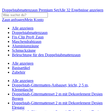
Doppelstabmattenzaun Premium Set
Alle 32 Ergebnisse anzeigen
Zaun anfragen
Mein Konto
Alle anzeigen
Doppelstabmattenzaun
Fix-Clip Pro® Zaun
Maschendrahtzaun
Aluminiumzäune
Schmuckzäune
Beleuchtung für den Doppelstabmattenzaun
Alle anzeigen
Basisartikel
Zubehör
Alle anzeigen
Doppelstab-Gittermatten-Anbauset, leicht, 2,5 m,
Klemmlasche
Doppelstab-Gittermattenset 2 m mit Dekorelement Design
Bergen
Doppelstab-Gittermattenset 2 m mit Dekorelement Design
Eleganz