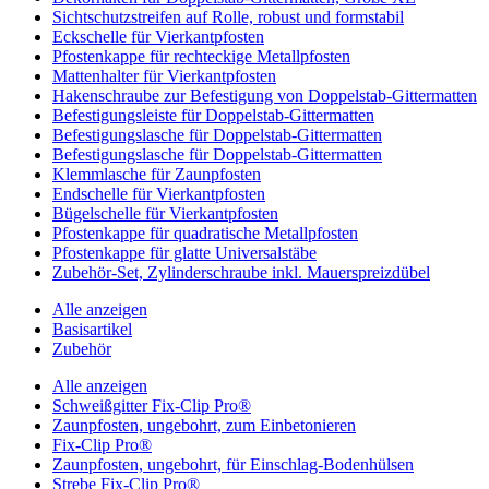
Sichtschutzstreifen auf Rolle, robust und formstabil
Eckschelle für Vierkantpfosten
Pfostenkappe für rechteckige Metallpfosten
Mattenhalter für Vierkantpfosten
Hakenschraube zur Befestigung von Doppelstab-Gittermatten
Befestigungsleiste für Doppelstab-Gittermatten
Befestigungslasche für Doppelstab-Gittermatten
Befestigungslasche für Doppelstab-Gittermatten
Klemmlasche für Zaunpfosten
Endschelle für Vierkantpfosten
Bügelschelle für Vierkantpfosten
Pfostenkappe für quadratische Metallpfosten
Pfostenkappe für glatte Universalstäbe
Zubehör-Set, Zylinderschraube inkl. Mauerspreizdübel
Alle anzeigen
Basisartikel
Zubehör
Alle anzeigen
Schweißgitter Fix-Clip Pro®
Zaunpfosten, ungebohrt, zum Einbetonieren
Fix-Clip Pro®
Zaunpfosten, ungebohrt, für Einschlag-Bodenhülsen
Strebe Fix-Clip Pro®