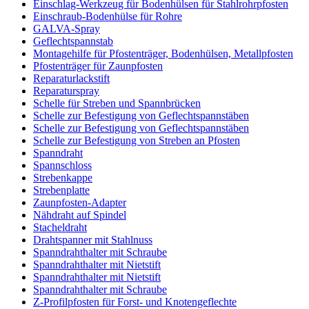
Einschlag-Werkzeug für Bodenhülsen für Stahlrohrpfosten
Einschraub-Bodenhülse für Rohre
GALVA-Spray
Geflechtspannstab
Montagehilfe für Pfostenträger, Bodenhülsen, Metallpfosten
Pfostenträger für Zaunpfosten
Reparaturlackstift
Reparaturspray
Schelle für Streben und Spannbrücken
Schelle zur Befestigung von Geflechtspannstäben
Schelle zur Befestigung von Geflechtspannstäben
Schelle zur Befestigung von Streben an Pfosten
Spanndraht
Spannschloss
Strebenkappe
Strebenplatte
Zaunpfosten-Adapter
Nähdraht auf Spindel
Stacheldraht
Drahtspanner mit Stahlnuss
Spanndrahthalter mit Schraube
Spanndrahthalter mit Nietstift
Spanndrahthalter mit Nietstift
Spanndrahthalter mit Schraube
Z-Profilpfosten für Forst- und Knotengeflechte