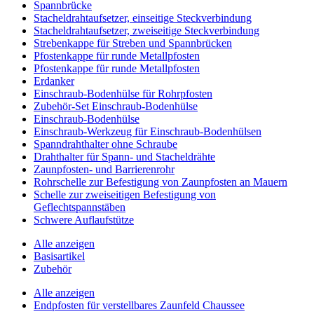
Spannbrücke
Stacheldrahtaufsetzer, einseitige Steckverbindung
Stacheldrahtaufsetzer, zweiseitige Steckverbindung
Strebenkappe für Streben und Spannbrücken
Pfostenkappe für runde Metallpfosten
Pfostenkappe für runde Metallpfosten
Erdanker
Einschraub-Bodenhülse für Rohrpfosten
Zubehör-Set Einschraub-Bodenhülse
Einschraub-Bodenhülse
Einschraub-Werkzeug für Einschraub-Bodenhülsen
Spanndrahthalter ohne Schraube
Drahthalter für Spann- und Stacheldrähte
Zaunpfosten- und Barrierenrohr
Rohrschelle zur Befestigung von Zaunpfosten an Mauern
Schelle zur zweiseitigen Befestigung von
Geflechtspannstäben
Schwere Auflaufstütze
Alle anzeigen
Basisartikel
Zubehör
Alle anzeigen
Endpfosten für verstellbares Zaunfeld Chaussee