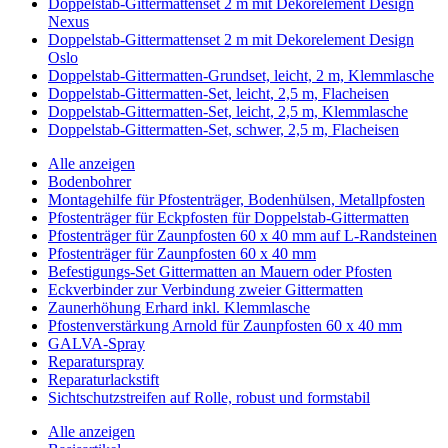
Doppelstab-Gittermattenset 2 m mit Dekorelement Design
Nexus
Doppelstab-Gittermattenset 2 m mit Dekorelement Design
Oslo
Doppelstab-Gittermatten-Grundset, leicht, 2 m, Klemmlasche
Doppelstab-Gittermatten-Set, leicht, 2,5 m, Flacheisen
Doppelstab-Gittermatten-Set, leicht, 2,5 m, Klemmlasche
Doppelstab-Gittermatten-Set, schwer, 2,5 m, Flacheisen
Alle anzeigen
Bodenbohrer
Montagehilfe für Pfostenträger, Bodenhülsen, Metallpfosten
Pfostenträger für Eckpfosten für Doppelstab-Gittermatten
Pfostenträger für Zaunpfosten 60 x 40 mm auf L-Randsteinen
Pfostenträger für Zaunpfosten 60 x 40 mm
Befestigungs-Set Gittermatten an Mauern oder Pfosten
Eckverbinder zur Verbindung zweier Gittermatten
Zaunerhöhung Erhard inkl. Klemmlasche
Pfostenverstärkung Arnold für Zaunpfosten 60 x 40 mm
GALVA-Spray
Reparaturspray
Reparaturlackstift
Sichtschutzstreifen auf Rolle, robust und formstabil
Alle anzeigen