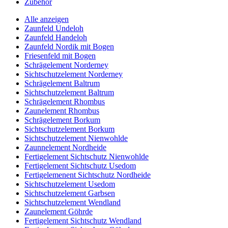
Zubehör
Alle anzeigen
Zaunfeld Undeloh
Zaunfeld Handeloh
Zaunfeld Nordik mit Bogen
Friesenfeld mit Bogen
Schrägelement Norderney
Sichtschutzelement Norderney
Schrägelement Baltrum
Sichtschutzelement Baltrum
Schrägelement Rhombus
Zaunelement Rhombus
Schrägelement Borkum
Sichtschutzelement Borkum
Sichtschutzelement Nienwohlde
Zaunnelement Nordheide
Fertigelement Sichtschutz Nienwohlde
Fertigelement Sichtschutz Usedom
Fertigelemenent Sichtschutz Nordheide
Sichtschutzelement Usedom
Sichtschutzelement Garbsen
Sichtschutzelement Wendland
Zaunelement Göhrde
Fertigelement Sichtschutz Wendland