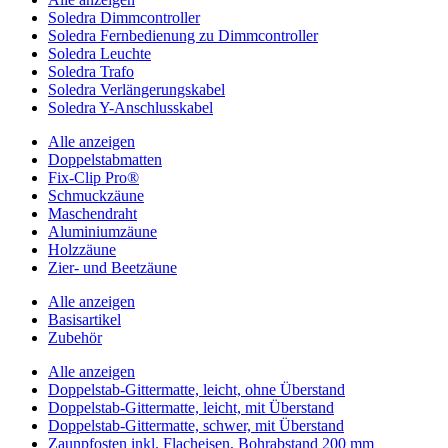
Soledra Dimmcontroller
Soledra Fernbedienung zu Dimmcontroller
Soledra Leuchte
Soledra Trafo
Soledra Verlängerungskabel
Soledra Y-Anschlusskabel
Alle anzeigen
Doppelstabmatten
Fix-Clip Pro®
Schmuckzäune
Maschendraht
Aluminiumzäune
Holzzäune
Zier- und Beetzäune
Alle anzeigen
Basisartikel
Zubehör
Alle anzeigen
Doppelstab-Gittermatte, leicht, ohne Überstand
Doppelstab-Gittermatte, leicht, mit Überstand
Doppelstab-Gittermatte, schwer, mit Überstand
Zaunpfosten inkl. Flacheisen, Bohrabstand 200 mm