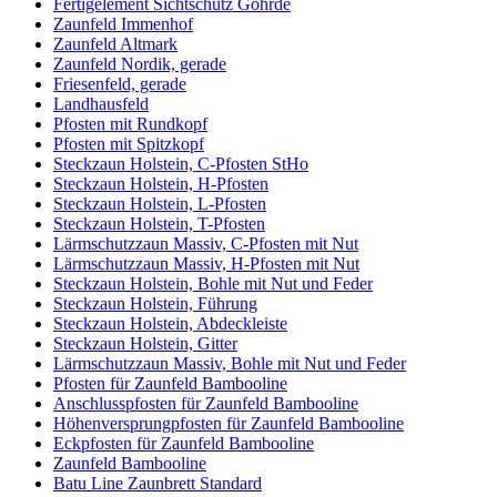
Fertigelement Sichtschutz Göhrde
Zaunfeld Immenhof
Zaunfeld Altmark
Zaunfeld Nordik, gerade
Friesenfeld, gerade
Landhausfeld
Pfosten mit Rundkopf
Pfosten mit Spitzkopf
Steckzaun Holstein, C-Pfosten StHo
Steckzaun Holstein, H-Pfosten
Steckzaun Holstein, L-Pfosten
Steckzaun Holstein, T-Pfosten
Lärmschutzzaun Massiv, C-Pfosten mit Nut
Lärmschutzzaun Massiv, H-Pfosten mit Nut
Steckzaun Holstein, Bohle mit Nut und Feder
Steckzaun Holstein, Führung
Steckzaun Holstein, Abdeckleiste
Steckzaun Holstein, Gitter
Lärmschutzzaun Massiv, Bohle mit Nut und Feder
Pfosten für Zaunfeld Bambooline
Anschlusspfosten für Zaunfeld Bambooline
Höhenversprungpfosten für Zaunfeld Bambooline
Eckpfosten für Zaunfeld Bambooline
Zaunfeld Bambooline
Batu Line Zaunbrett Standard