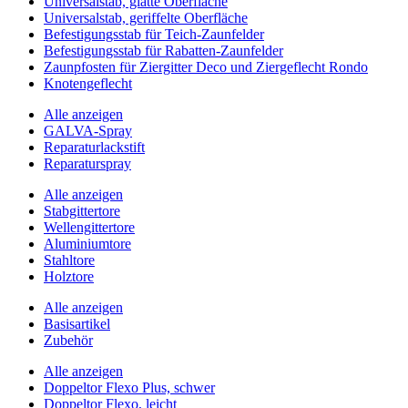
Universalstab, glatte Oberfläche
Universalstab, geriffelte Oberfläche
Befestigungsstab für Teich-Zaunfelder
Befestigungsstab für Rabatten-Zaunfelder
Zaunpfosten für Ziergitter Deco und Ziergeflecht Rondo
Knotengeflecht
Alle anzeigen
GALVA-Spray
Reparaturlackstift
Reparaturspray
Alle anzeigen
Stabgittertore
Wellengittertore
Aluminiumtore
Stahltore
Holztore
Alle anzeigen
Basisartikel
Zubehör
Alle anzeigen
Doppeltor Flexo Plus, schwer
Doppeltor Flexo, leicht