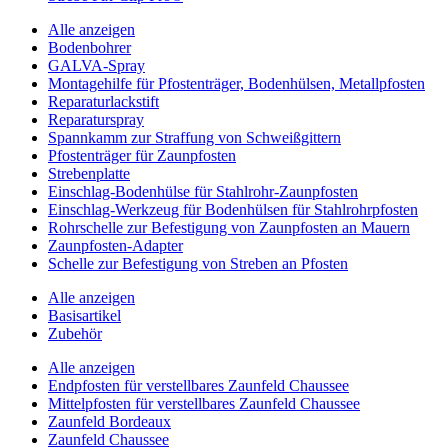
Alle anzeigen
Bodenbohrer
GALVA-Spray
Montagehilfe für Pfostenträger, Bodenhülsen, Metallpfosten
Reparaturlackstift
Reparaturspray
Spannkamm zur Straffung von Schweißgittern
Pfostenträger für Zaunpfosten
Strebenplatte
Einschlag-Bodenhülse für Stahlrohr-Zaunpfosten
Einschlag-Werkzeug für Bodenhülsen für Stahlrohrpfosten
Rohrschelle zur Befestigung von Zaunpfosten an Mauern
Zaunpfosten-Adapter
Schelle zur Befestigung von Streben an Pfosten
Alle anzeigen
Basisartikel
Zubehör
Alle anzeigen
Endpfosten für verstellbares Zaunfeld Chaussee
Mittelpfosten für verstellbares Zaunfeld Chaussee
Zaunfeld Bordeaux
Zaunfeld Chaussee