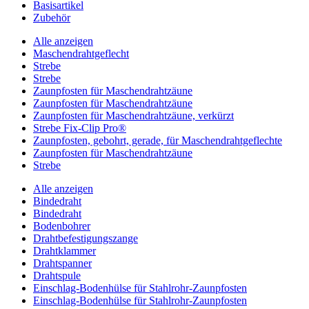
Basisartikel
Zubehör
Alle anzeigen
Maschendrahtgeflecht
Strebe
Strebe
Zaunpfosten für Maschendrahtzäune
Zaunpfosten für Maschendrahtzäune
Zaunpfosten für Maschendrahtzäune, verkürzt
Strebe Fix-Clip Pro®
Zaunpfosten, gebohrt, gerade, für Maschendrahtgeflechte
Zaunpfosten für Maschendrahtzäune
Strebe
Alle anzeigen
Bindedraht
Bindedraht
Bodenbohrer
Drahtbefestigungszange
Drahtklammer
Drahtspanner
Drahtspule
Einschlag-Bodenhülse für Stahlrohr-Zaunpfosten
Einschlag-Bodenhülse für Stahlrohr-Zaunpfosten