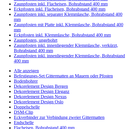
Zaunpfosten inkl. Flacheisen, Bohrabstand 400 mm
Eckpfosten inkl. Flacheisen, Bohrabstand 400 mm
Zaunpfosten inkl. separater Klemmlasche, Bohrabstand 400
mm
Zaunpfosten mit Platte inkl. Klemmlasche, Bohrabstand 400
mm
Eckpfosten inkl. Klemmlasche, Bohrabstand 400 mm
Zaunpfosten, ungebohrt
Zaunpfosten inkl. innenliegender Klemmlasche, verkürzt,
Bohrabstand 400 mm
Zaunpfosten inkl. innenliegender Klemmlasche, Bohrabstand
400 mm
Alle anzeigen
Befestigungs-Set Gittermatten an Mauern oder Pfosten
Bodenbohrer
Dekorelement Design Bergen
Dekorelement Design Eleganz
Dekorelement Design Nexus
Dekorelement Design Oslo
Doppelschelle
DSM-Clip
Eckverbinder zur Verbindung zweier Gittermatten
Endschelle
Flacheisen, Bohrabstand 400 mm