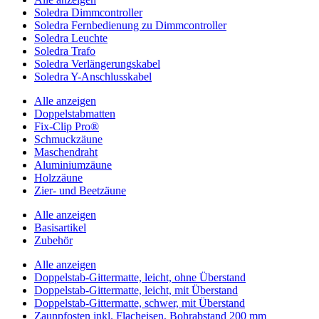
Soledra Dimmcontroller
Soledra Fernbedienung zu Dimmcontroller
Soledra Leuchte
Soledra Trafo
Soledra Verlängerungskabel
Soledra Y-Anschlusskabel
Alle anzeigen
Doppelstabmatten
Fix-Clip Pro®
Schmuckzäune
Maschendraht
Aluminiumzäune
Holzzäune
Zier- und Beetzäune
Alle anzeigen
Basisartikel
Zubehör
Alle anzeigen
Doppelstab-Gittermatte, leicht, ohne Überstand
Doppelstab-Gittermatte, leicht, mit Überstand
Doppelstab-Gittermatte, schwer, mit Überstand
Zaunpfosten inkl. Flacheisen, Bohrabstand 200 mm