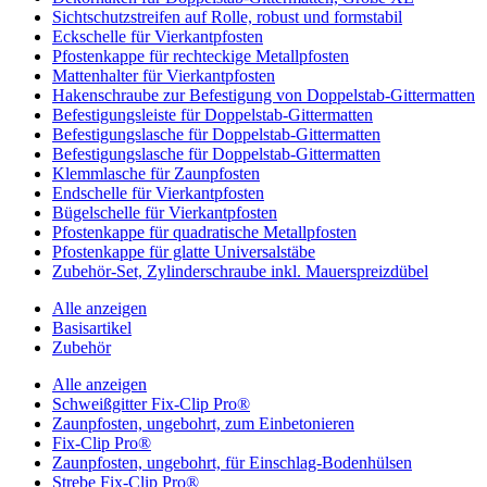
Sichtschutzstreifen auf Rolle, robust und formstabil
Eckschelle für Vierkantpfosten
Pfostenkappe für rechteckige Metallpfosten
Mattenhalter für Vierkantpfosten
Hakenschraube zur Befestigung von Doppelstab-Gittermatten
Befestigungsleiste für Doppelstab-Gittermatten
Befestigungslasche für Doppelstab-Gittermatten
Befestigungslasche für Doppelstab-Gittermatten
Klemmlasche für Zaunpfosten
Endschelle für Vierkantpfosten
Bügelschelle für Vierkantpfosten
Pfostenkappe für quadratische Metallpfosten
Pfostenkappe für glatte Universalstäbe
Zubehör-Set, Zylinderschraube inkl. Mauerspreizdübel
Alle anzeigen
Basisartikel
Zubehör
Alle anzeigen
Schweißgitter Fix-Clip Pro®
Zaunpfosten, ungebohrt, zum Einbetonieren
Fix-Clip Pro®
Zaunpfosten, ungebohrt, für Einschlag-Bodenhülsen
Strebe Fix-Clip Pro®