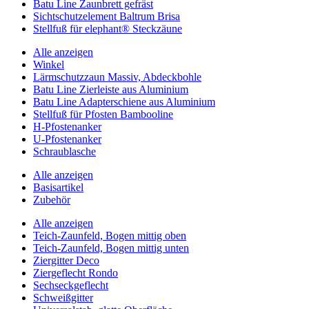
Batu Line Zaunbrett gefräst
Sichtschutzelement Baltrum Brisa
Stellfuß für elephant® Steckzäune
Alle anzeigen
Winkel
Lärmschutzzaun Massiv, Abdeckbohle
Batu Line Zierleiste aus Aluminium
Batu Line Adapterschiene aus Aluminium
Stellfuß für Pfosten Bambooline
H-Pfostenanker
U-Pfostenanker
Schraublasche
Alle anzeigen
Basisartikel
Zubehör
Alle anzeigen
Teich-Zaunfeld, Bogen mittig oben
Teich-Zaunfeld, Bogen mittig unten
Ziergitter Deco
Ziergeflecht Rondo
Sechseckgeflecht
Schweißgitter