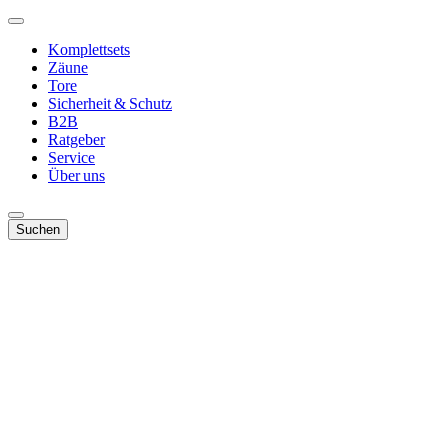
Komplettsets
Zäune
Tore
Sicherheit & Schutz
B2B
Ratgeber
Service
Über uns
Suchen