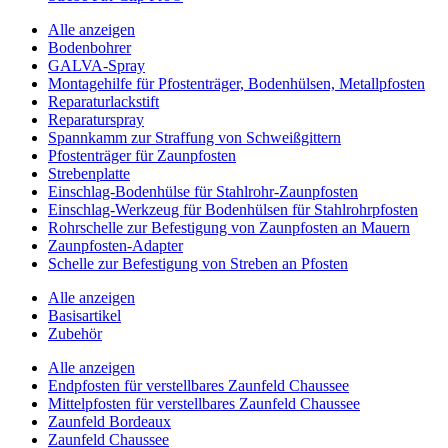
Alle anzeigen
Bodenbohrer
GALVA-Spray
Montagehilfe für Pfostenträger, Bodenhülsen, Metallpfosten
Reparaturlackstift
Reparaturspray
Spannkamm zur Straffung von Schweißgittern
Pfostenträger für Zaunpfosten
Strebenplatte
Einschlag-Bodenhülse für Stahlrohr-Zaunpfosten
Einschlag-Werkzeug für Bodenhülsen für Stahlrohrpfosten
Rohrschelle zur Befestigung von Zaunpfosten an Mauern
Zaunpfosten-Adapter
Schelle zur Befestigung von Streben an Pfosten
Alle anzeigen
Basisartikel
Zubehör
Alle anzeigen
Endpfosten für verstellbares Zaunfeld Chaussee
Mittelpfosten für verstellbares Zaunfeld Chaussee
Zaunfeld Bordeaux
Zaunfeld Chaussee