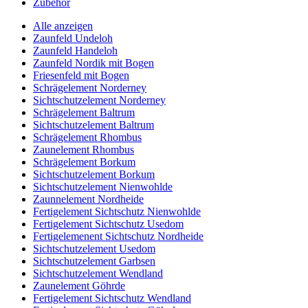
Zubehör
Alle anzeigen
Zaunfeld Undeloh
Zaunfeld Handeloh
Zaunfeld Nordik mit Bogen
Friesenfeld mit Bogen
Schrägelement Norderney
Sichtschutzelement Norderney
Schrägelement Baltrum
Sichtschutzelement Baltrum
Schrägelement Rhombus
Zaunelement Rhombus
Schrägelement Borkum
Sichtschutzelement Borkum
Sichtschutzelement Nienwohlde
Zaunnelement Nordheide
Fertigelement Sichtschutz Nienwohlde
Fertigelement Sichtschutz Usedom
Fertigelemenent Sichtschutz Nordheide
Sichtschutzelement Usedom
Sichtschutzelement Garbsen
Sichtschutzelement Wendland
Zaunelement Göhrde
Fertigelement Sichtschutz Wendland