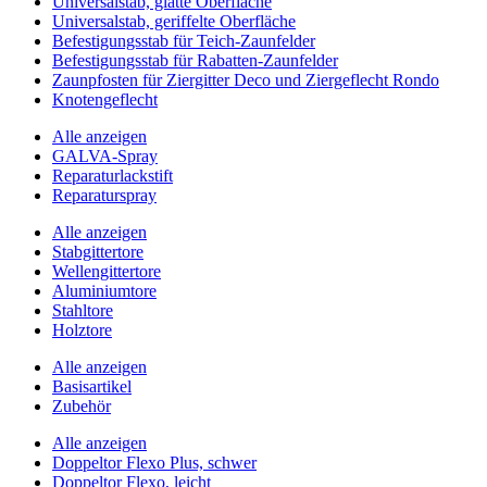
Universalstab, glatte Oberfläche
Universalstab, geriffelte Oberfläche
Befestigungsstab für Teich-Zaunfelder
Befestigungsstab für Rabatten-Zaunfelder
Zaunpfosten für Ziergitter Deco und Ziergeflecht Rondo
Knotengeflecht
Alle anzeigen
GALVA-Spray
Reparaturlackstift
Reparaturspray
Alle anzeigen
Stabgittertore
Wellengittertore
Aluminiumtore
Stahltore
Holztore
Alle anzeigen
Basisartikel
Zubehör
Alle anzeigen
Doppeltor Flexo Plus, schwer
Doppeltor Flexo, leicht