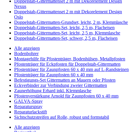
Doppelstab-Gittermattenset 2 m mit Dekorelement Design
Nexus
Doppelstab-Gittermattenset 2 m mit Dekorelement Design
Oslo
Doppelstab-Gittermatten-Grundset, leicht, 2 m, Klemmlasche
Doppelstab-Gittermatten-Set, leicht, 2,5 m, Flacheisen
Doppelstab-Gittermatten-Set, leicht, 2,5 m, Klemmlasche
Doppelstab-Gittermatten-Set, schwer, 2,5 m, Flacheisen
Alle anzeigen
Bodenbohrer
Montagehilfe für Pfostenträger, Bodenhülsen, Metallpfosten
Pfostenträger für Eckpfosten für Doppelstab-Gittermatten
Pfostenträger für Zaunpfosten 60 x 40 mm auf L-Randsteinen
Pfostenträger für Zaunpfosten 60 x 40 mm
Befestigungs-Set Gittermatten an Mauern oder Pfosten
Eckverbinder zur Verbindung zweier Gittermatten
Zaunerhöhung Erhard inkl. Klemmlasche
Pfostenverstärkung Arnold für Zaunpfosten 60 x 40 mm
GALVA-Spray
Reparaturspray
Reparaturlackstift
Sichtschutzstreifen auf Rolle, robust und formstabil
Alle anzeigen