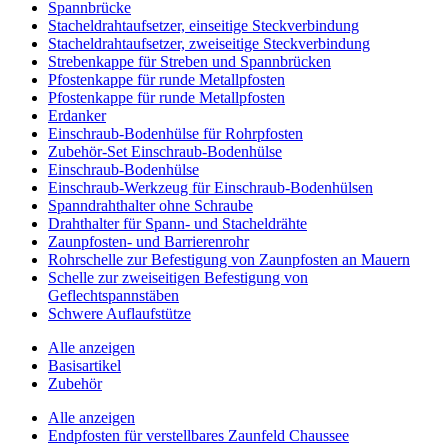
Spannbrücke
Stacheldrahtaufsetzer, einseitige Steckverbindung
Stacheldrahtaufsetzer, zweiseitige Steckverbindung
Strebenkappe für Streben und Spannbrücken
Pfostenkappe für runde Metallpfosten
Pfostenkappe für runde Metallpfosten
Erdanker
Einschraub-Bodenhülse für Rohrpfosten
Zubehör-Set Einschraub-Bodenhülse
Einschraub-Bodenhülse
Einschraub-Werkzeug für Einschraub-Bodenhülsen
Spanndrahthalter ohne Schraube
Drahthalter für Spann- und Stacheldrähte
Zaunpfosten- und Barrierenrohr
Rohrschelle zur Befestigung von Zaunpfosten an Mauern
Schelle zur zweiseitigen Befestigung von
Geflechtspannstäben
Schwere Auflaufstütze
Alle anzeigen
Basisartikel
Zubehör
Alle anzeigen
Endpfosten für verstellbares Zaunfeld Chaussee