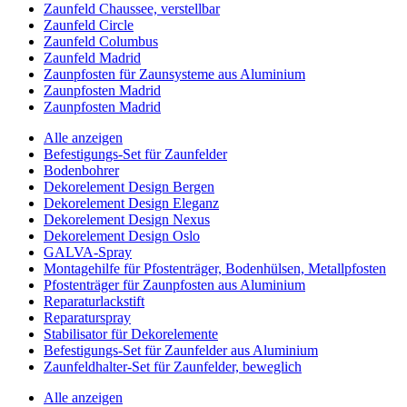
Zaunfeld Chaussee, verstellbar
Zaunfeld Circle
Zaunfeld Columbus
Zaunfeld Madrid
Zaunpfosten für Zaunsysteme aus Aluminium
Zaunpfosten Madrid
Zaunpfosten Madrid
Alle anzeigen
Befestigungs-Set für Zaunfelder
Bodenbohrer
Dekorelement Design Bergen
Dekorelement Design Eleganz
Dekorelement Design Nexus
Dekorelement Design Oslo
GALVA-Spray
Montagehilfe für Pfostenträger, Bodenhülsen, Metallpfosten
Pfostenträger für Zaunpfosten aus Aluminium
Reparaturlackstift
Reparaturspray
Stabilisator für Dekorelemente
Befestigungs-Set für Zaunfelder aus Aluminium
Zaunfeldhalter-Set für Zaunfelder, beweglich
Alle anzeigen