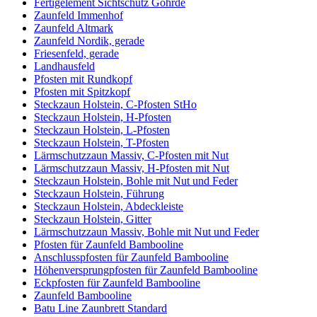
Fertigelement Sichtschutz Göhrde
Zaunfeld Immenhof
Zaunfeld Altmark
Zaunfeld Nordik, gerade
Friesenfeld, gerade
Landhausfeld
Pfosten mit Rundkopf
Pfosten mit Spitzkopf
Steckzaun Holstein, C-Pfosten StHo
Steckzaun Holstein, H-Pfosten
Steckzaun Holstein, L-Pfosten
Steckzaun Holstein, T-Pfosten
Lärmschutzzaun Massiv, C-Pfosten mit Nut
Lärmschutzzaun Massiv, H-Pfosten mit Nut
Steckzaun Holstein, Bohle mit Nut und Feder
Steckzaun Holstein, Führung
Steckzaun Holstein, Abdeckleiste
Steckzaun Holstein, Gitter
Lärmschutzzaun Massiv, Bohle mit Nut und Feder
Pfosten für Zaunfeld Bambooline
Anschlusspfosten für Zaunfeld Bambooline
Höhenversprungpfosten für Zaunfeld Bambooline
Eckpfosten für Zaunfeld Bambooline
Zaunfeld Bambooline
Batu Line Zaunbrett Standard