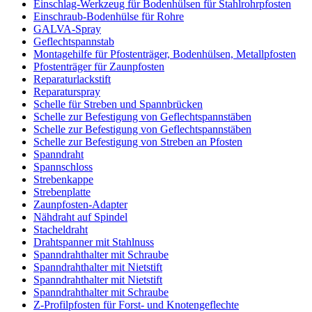
Einschlag-Werkzeug für Bodenhülsen für Stahlrohrpfosten
Einschraub-Bodenhülse für Rohre
GALVA-Spray
Geflechtspannstab
Montagehilfe für Pfostenträger, Bodenhülsen, Metallpfosten
Pfostenträger für Zaunpfosten
Reparaturlackstift
Reparaturspray
Schelle für Streben und Spannbrücken
Schelle zur Befestigung von Geflechtspannstäben
Schelle zur Befestigung von Geflechtspannstäben
Schelle zur Befestigung von Streben an Pfosten
Spanndraht
Spannschloss
Strebenkappe
Strebenplatte
Zaunpfosten-Adapter
Nähdraht auf Spindel
Stacheldraht
Drahtspanner mit Stahlnuss
Spanndrahthalter mit Schraube
Spanndrahthalter mit Nietstift
Spanndrahthalter mit Nietstift
Spanndrahthalter mit Schraube
Z-Profilpfosten für Forst- und Knotengeflechte