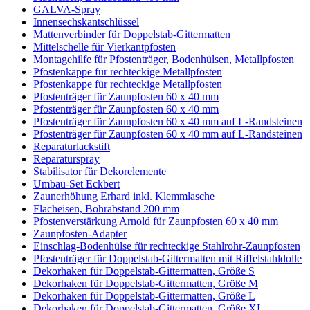
GALVA-Spray
Innensechskantschlüssel
Mattenverbinder für Doppelstab-Gittermatten
Mittelschelle für Vierkantpfosten
Montagehilfe für Pfostenträger, Bodenhülsen, Metallpfosten
Pfostenkappe für rechteckige Metallpfosten
Pfostenkappe für rechteckige Metallpfosten
Pfostenträger für Zaunpfosten 60 x 40 mm
Pfostenträger für Zaunpfosten 60 x 40 mm
Pfostenträger für Zaunpfosten 60 x 40 mm auf L-Randsteinen
Pfostenträger für Zaunpfosten 60 x 40 mm auf L-Randsteinen
Reparaturlackstift
Reparaturspray
Stabilisator für Dekorelemente
Umbau-Set Eckbert
Zaunerhöhung Erhard inkl. Klemmlasche
Flacheisen, Bohrabstand 200 mm
Pfostenverstärkung Arnold für Zaunpfosten 60 x 40 mm
Zaunpfosten-Adapter
Einschlag-Bodenhülse für rechteckige Stahlrohr-Zaunpfosten
Pfostenträger für Doppelstab-Gittermatten mit Riffelstahldolle
Dekorhaken für Doppelstab-Gittermatten, Größe S
Dekorhaken für Doppelstab-Gittermatten, Größe M
Dekorhaken für Doppelstab-Gittermatten, Größe L
Dekorhaken für Doppelstab-Gittermatten, Größe XL