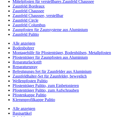
Mittelpfosten für verstellbares Zaunfeld Chaussee
Zaunfeld Bordeaux
Zaunfeld Chaussee
Zaunfeld Chaussee, verstellbar
Zaunfeld Circle
Zaunfeld Columbus
Zaunpfosten für Zaunsysteme aus Aluminium
Zaunfeld Palitio
Alle anzeigen
Bodenbohrer
Montagehilfe für Pfostenträger, Bodenhülsen, Metallpfosten
Pfostenträger für Zaunpfosten aus Aluminium
Reparaturlackstift
Reparaturspray
Befestigungs-Set für Zaunfelder aus Aluminium
Zaunfeldhalter-Set für Zaunfelder, beweglich
Wellenpfosten Palitio
Pfostenträger Palitio, zum Einbetonieren
Pfostenträger Palitio, zum Aufschrauben
Pfostenkappe Palitio
Klemmprofilkappe Palitio
Alle anzeigen
Basisartikel