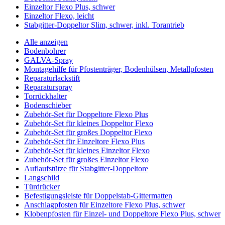
Einzeltor Flexo Plus, schwer
Einzeltor Flexo, leicht
Stabgitter-Doppeltor Slim, schwer, inkl. Torantrieb
Alle anzeigen
Bodenbohrer
GALVA-Spray
Montagehilfe für Pfostenträger, Bodenhülsen, Metallpfosten
Reparaturlackstift
Reparaturspray
Torrückhalter
Bodenschieber
Zubehör-Set für Doppeltore Flexo Plus
Zubehör-Set für kleines Doppeltor Flexo
Zubehör-Set für großes Doppeltor Flexo
Zubehör-Set für Einzeltore Flexo Plus
Zubehör-Set für kleines Einzeltor Flexo
Zubehör-Set für großes Einzeltor Flexo
Auflaufstütze für Stabgitter-Doppeltore
Langschild
Türdrücker
Befestigungsleiste für Doppelstab-Gittermatten
Anschlagpfosten für Einzeltore Flexo Plus, schwer
Klobenpfosten für Einzel- und Doppeltore Flexo Plus, schwer