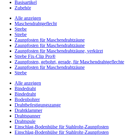
Basisartikel
Zubehör
Alle anzeigen
Maschendrahtgeflecht
Strebe
Strebe
Zaunpfosten für Maschendrahtzäune
Zaunpfosten für Maschendrahtzäune
Zaunpfosten für Maschendrahtzäune, verkürzt
Strebe Fix-Clip Pro®
Zaunpfosten, gebohrt, gerade, für Maschendrahtgeflechte
Zaunpfosten für Maschendrahtzäune
Strebe
Alle anzeigen
Bindedraht
Bindedraht
Bodenbohrer
Drahtbefestigungszange
Drahtklammer
Drahtspanner
Drahtspule
Einschlag-Bodenhülse für Stahlrohr-Zaunpfosten
Einschlag-Bodenhülse für Stahlrohr-Zaunpfosten