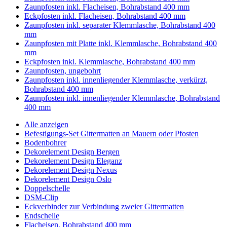
Zaunpfosten inkl. Flacheisen, Bohrabstand 400 mm
Eckpfosten inkl. Flacheisen, Bohrabstand 400 mm
Zaunpfosten inkl. separater Klemmlasche, Bohrabstand 400
mm
Zaunpfosten mit Platte inkl. Klemmlasche, Bohrabstand 400
mm
Eckpfosten inkl. Klemmlasche, Bohrabstand 400 mm
Zaunpfosten, ungebohrt
Zaunpfosten inkl. innenliegender Klemmlasche, verkürzt,
Bohrabstand 400 mm
Zaunpfosten inkl. innenliegender Klemmlasche, Bohrabstand
400 mm
Alle anzeigen
Befestigungs-Set Gittermatten an Mauern oder Pfosten
Bodenbohrer
Dekorelement Design Bergen
Dekorelement Design Eleganz
Dekorelement Design Nexus
Dekorelement Design Oslo
Doppelschelle
DSM-Clip
Eckverbinder zur Verbindung zweier Gittermatten
Endschelle
Flacheisen, Bohrabstand 400 mm