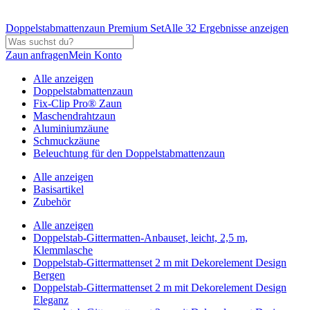
Doppelstabmattenzaun Premium Set
Alle 32 Ergebnisse anzeigen
Zaun anfragen
Mein Konto
Alle anzeigen
Doppelstabmattenzaun
Fix-Clip Pro® Zaun
Maschendrahtzaun
Aluminiumzäune
Schmuckzäune
Beleuchtung für den Doppelstabmattenzaun
Alle anzeigen
Basisartikel
Zubehör
Alle anzeigen
Doppelstab-Gittermatten-Anbauset, leicht, 2,5 m,
Klemmlasche
Doppelstab-Gittermattenset 2 m mit Dekorelement Design
Bergen
Doppelstab-Gittermattenset 2 m mit Dekorelement Design
Eleganz