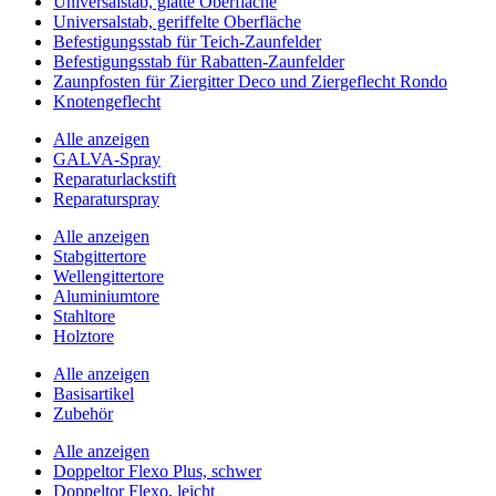
Universalstab, glatte Oberfläche
Universalstab, geriffelte Oberfläche
Befestigungsstab für Teich-Zaunfelder
Befestigungsstab für Rabatten-Zaunfelder
Zaunpfosten für Ziergitter Deco und Ziergeflecht Rondo
Knotengeflecht
Alle anzeigen
GALVA-Spray
Reparaturlackstift
Reparaturspray
Alle anzeigen
Stabgittertore
Wellengittertore
Aluminiumtore
Stahltore
Holztore
Alle anzeigen
Basisartikel
Zubehör
Alle anzeigen
Doppeltor Flexo Plus, schwer
Doppeltor Flexo, leicht