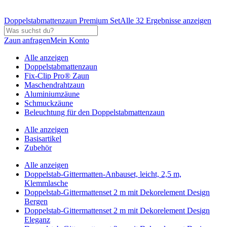
Doppelstabmattenzaun Premium Set
Alle 32 Ergebnisse anzeigen
Zaun anfragen
Mein Konto
Alle anzeigen
Doppelstabmattenzaun
Fix-Clip Pro® Zaun
Maschendrahtzaun
Aluminiumzäune
Schmuckzäune
Beleuchtung für den Doppelstabmattenzaun
Alle anzeigen
Basisartikel
Zubehör
Alle anzeigen
Doppelstab-Gittermatten-Anbauset, leicht, 2,5 m,
Klemmlasche
Doppelstab-Gittermattenset 2 m mit Dekorelement Design
Bergen
Doppelstab-Gittermattenset 2 m mit Dekorelement Design
Eleganz