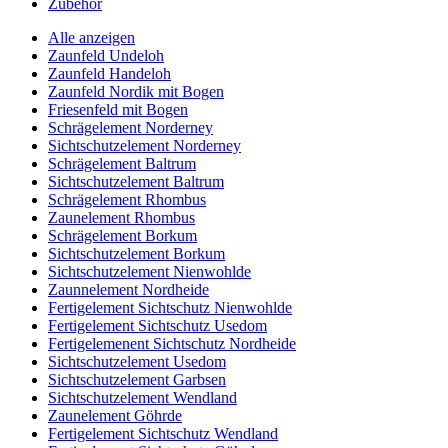
Zubehör
Alle anzeigen
Zaunfeld Undeloh
Zaunfeld Handeloh
Zaunfeld Nordik mit Bogen
Friesenfeld mit Bogen
Schrägelement Norderney
Sichtschutzelement Norderney
Schrägelement Baltrum
Sichtschutzelement Baltrum
Schrägelement Rhombus
Zaunelement Rhombus
Schrägelement Borkum
Sichtschutzelement Borkum
Sichtschutzelement Nienwohlde
Zaunnelement Nordheide
Fertigelement Sichtschutz Nienwohlde
Fertigelement Sichtschutz Usedom
Fertigelemenent Sichtschutz Nordheide
Sichtschutzelement Usedom
Sichtschutzelement Garbsen
Sichtschutzelement Wendland
Zaunelement Göhrde
Fertigelement Sichtschutz Wendland