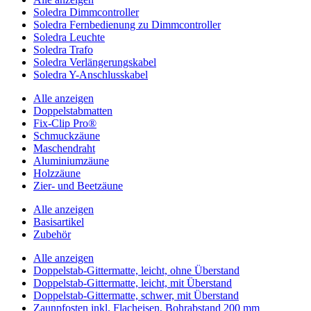
Soledra Dimmcontroller
Soledra Fernbedienung zu Dimmcontroller
Soledra Leuchte
Soledra Trafo
Soledra Verlängerungskabel
Soledra Y-Anschlusskabel
Alle anzeigen
Doppelstabmatten
Fix-Clip Pro®
Schmuckzäune
Maschendraht
Aluminiumzäune
Holzzäune
Zier- und Beetzäune
Alle anzeigen
Basisartikel
Zubehör
Alle anzeigen
Doppelstab-Gittermatte, leicht, ohne Überstand
Doppelstab-Gittermatte, leicht, mit Überstand
Doppelstab-Gittermatte, schwer, mit Überstand
Zaunpfosten inkl. Flacheisen, Bohrabstand 200 mm