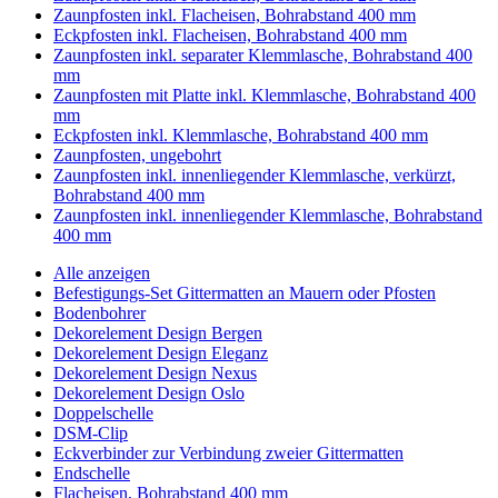
Zaunpfosten inkl. Flacheisen, Bohrabstand 400 mm
Eckpfosten inkl. Flacheisen, Bohrabstand 400 mm
Zaunpfosten inkl. separater Klemmlasche, Bohrabstand 400
mm
Zaunpfosten mit Platte inkl. Klemmlasche, Bohrabstand 400
mm
Eckpfosten inkl. Klemmlasche, Bohrabstand 400 mm
Zaunpfosten, ungebohrt
Zaunpfosten inkl. innenliegender Klemmlasche, verkürzt,
Bohrabstand 400 mm
Zaunpfosten inkl. innenliegender Klemmlasche, Bohrabstand
400 mm
Alle anzeigen
Befestigungs-Set Gittermatten an Mauern oder Pfosten
Bodenbohrer
Dekorelement Design Bergen
Dekorelement Design Eleganz
Dekorelement Design Nexus
Dekorelement Design Oslo
Doppelschelle
DSM-Clip
Eckverbinder zur Verbindung zweier Gittermatten
Endschelle
Flacheisen, Bohrabstand 400 mm