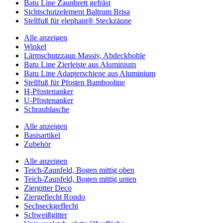
Batu Line Zaunbrett gefräst
Sichtschutzelement Baltrum Brisa
Stellfuß für elephant® Steckzäune
Alle anzeigen
Winkel
Lärmschutzzaun Massiv, Abdeckbohle
Batu Line Zierleiste aus Aluminium
Batu Line Adapterschiene aus Aluminium
Stellfuß für Pfosten Bambooline
H-Pfostenanker
U-Pfostenanker
Schraublasche
Alle anzeigen
Basisartikel
Zubehör
Alle anzeigen
Teich-Zaunfeld, Bogen mittig oben
Teich-Zaunfeld, Bogen mittig unten
Ziergitter Deco
Ziergeflecht Rondo
Sechseckgeflecht
Schweißgitter