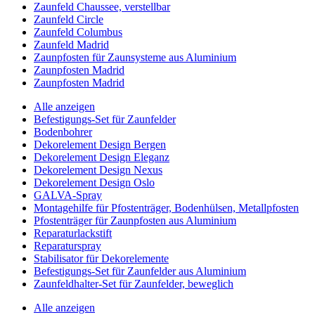
Zaunfeld Chaussee, verstellbar
Zaunfeld Circle
Zaunfeld Columbus
Zaunfeld Madrid
Zaunpfosten für Zaunsysteme aus Aluminium
Zaunpfosten Madrid
Zaunpfosten Madrid
Alle anzeigen
Befestigungs-Set für Zaunfelder
Bodenbohrer
Dekorelement Design Bergen
Dekorelement Design Eleganz
Dekorelement Design Nexus
Dekorelement Design Oslo
GALVA-Spray
Montagehilfe für Pfostenträger, Bodenhülsen, Metallpfosten
Pfostenträger für Zaunpfosten aus Aluminium
Reparaturlackstift
Reparaturspray
Stabilisator für Dekorelemente
Befestigungs-Set für Zaunfelder aus Aluminium
Zaunfeldhalter-Set für Zaunfelder, beweglich
Alle anzeigen