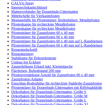
GALVA-Spray
Innensechskantschlüssel
Mattenverbinder für Doppelstab-Gittermatten
Mittelschelle für Vierkantpfosten
Montagehilfe für Pfostenträger, Bodenhülsen, Metallpfosten
Pfostenkappe für rechteckige Metallpfosten
Pfostenkappe für rechteckige Metallpfosten
Pfostenträger für Zaunpfosten 60 x 40 mm
Pfostenträger für Zaunpfosten 60 x 40 mm
Pfostenträger für Zaunpfosten 60 x 40 mm auf L-Randsteinen
Pfostenträger für Zaunpfosten 60 x 40 mm auf L-Randsteinen
Reparaturlackstift
Reparaturspray
Stabilisator für Dekorelemente
Umbau-Set Eckbert
Zaunerhöhung Erhard inkl. Klemmlasche
Flacheisen, Bohrabstand 200 mm
Pfostenverstärkung Arnold für Zaunpfosten 60 x 40 mm
Zaunpfosten-Adapter
Einschlag-Bodenhülse für rechteckige Stahlrohr-Zaunpfosten
Pfostenträger für Doppelstab-Gittermatten mit Riffelstahldolle
Dekorhaken für Doppelstab-Gittermatten, Größe S
Dekorhaken für Doppelstab-Gittermatten, Größe M
Dekorhaken für Doppelstab-Gittermatten, Größe L
Dekorhaken für Doppelstab-Gittermatten, Größe XL