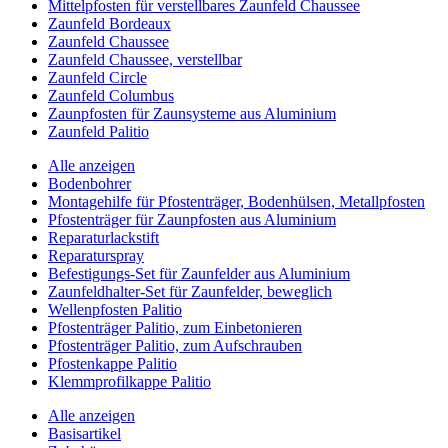
Mittelpfosten für verstellbares Zaunfeld Chaussee
Zaunfeld Bordeaux
Zaunfeld Chaussee
Zaunfeld Chaussee, verstellbar
Zaunfeld Circle
Zaunfeld Columbus
Zaunpfosten für Zaunsysteme aus Aluminium
Zaunfeld Palitio
Alle anzeigen
Bodenbohrer
Montagehilfe für Pfostenträger, Bodenhülsen, Metallpfosten
Pfostenträger für Zaunpfosten aus Aluminium
Reparaturlackstift
Reparaturspray
Befestigungs-Set für Zaunfelder aus Aluminium
Zaunfeldhalter-Set für Zaunfelder, beweglich
Wellenpfosten Palitio
Pfostenträger Palitio, zum Einbetonieren
Pfostenträger Palitio, zum Aufschrauben
Pfostenkappe Palitio
Klemmprofilkappe Palitio
Alle anzeigen
Basisartikel