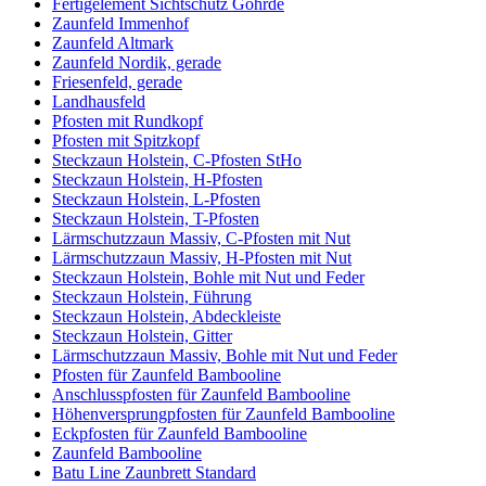
Fertigelement Sichtschutz Göhrde
Zaunfeld Immenhof
Zaunfeld Altmark
Zaunfeld Nordik, gerade
Friesenfeld, gerade
Landhausfeld
Pfosten mit Rundkopf
Pfosten mit Spitzkopf
Steckzaun Holstein, C-Pfosten StHo
Steckzaun Holstein, H-Pfosten
Steckzaun Holstein, L-Pfosten
Steckzaun Holstein, T-Pfosten
Lärmschutzzaun Massiv, C-Pfosten mit Nut
Lärmschutzzaun Massiv, H-Pfosten mit Nut
Steckzaun Holstein, Bohle mit Nut und Feder
Steckzaun Holstein, Führung
Steckzaun Holstein, Abdeckleiste
Steckzaun Holstein, Gitter
Lärmschutzzaun Massiv, Bohle mit Nut und Feder
Pfosten für Zaunfeld Bambooline
Anschlusspfosten für Zaunfeld Bambooline
Höhenversprungpfosten für Zaunfeld Bambooline
Eckpfosten für Zaunfeld Bambooline
Zaunfeld Bambooline
Batu Line Zaunbrett Standard