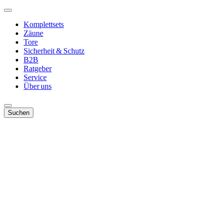
Komplettsets
Zäune
Tore
Sicherheit & Schutz
B2B
Ratgeber
Service
Über uns
Suchen