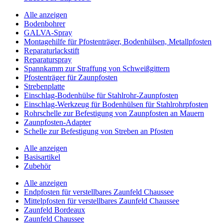
Alle anzeigen
Bodenbohrer
GALVA-Spray
Montagehilfe für Pfostenträger, Bodenhülsen, Metallpfosten
Reparaturlackstift
Reparaturspray
Spannkamm zur Straffung von Schweißgittern
Pfostenträger für Zaunpfosten
Strebenplatte
Einschlag-Bodenhülse für Stahlrohr-Zaunpfosten
Einschlag-Werkzeug für Bodenhülsen für Stahlrohrpfosten
Rohrschelle zur Befestigung von Zaunpfosten an Mauern
Zaunpfosten-Adapter
Schelle zur Befestigung von Streben an Pfosten
Alle anzeigen
Basisartikel
Zubehör
Alle anzeigen
Endpfosten für verstellbares Zaunfeld Chaussee
Mittelpfosten für verstellbares Zaunfeld Chaussee
Zaunfeld Bordeaux
Zaunfeld Chaussee