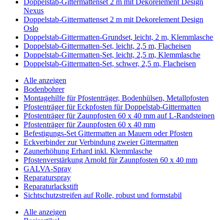
Doppelstab-Gittermattenset 2 m mit Dekorelement Design
Nexus
Doppelstab-Gittermattenset 2 m mit Dekorelement Design
Oslo
Doppelstab-Gittermatten-Grundset, leicht, 2 m, Klemmlasche
Doppelstab-Gittermatten-Set, leicht, 2,5 m, Flacheisen
Doppelstab-Gittermatten-Set, leicht, 2,5 m, Klemmlasche
Doppelstab-Gittermatten-Set, schwer, 2,5 m, Flacheisen
Alle anzeigen
Bodenbohrer
Montagehilfe für Pfostenträger, Bodenhülsen, Metallpfosten
Pfostenträger für Eckpfosten für Doppelstab-Gittermatten
Pfostenträger für Zaunpfosten 60 x 40 mm auf L-Randsteinen
Pfostenträger für Zaunpfosten 60 x 40 mm
Befestigungs-Set Gittermatten an Mauern oder Pfosten
Eckverbinder zur Verbindung zweier Gittermatten
Zaunerhöhung Erhard inkl. Klemmlasche
Pfostenverstärkung Arnold für Zaunpfosten 60 x 40 mm
GALVA-Spray
Reparaturspray
Reparaturlackstift
Sichtschutzstreifen auf Rolle, robust und formstabil
Alle anzeigen