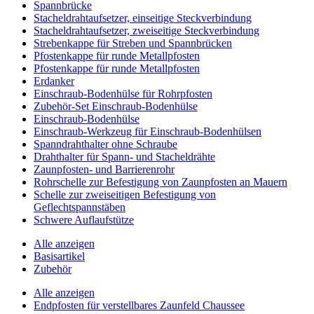
Spannbrücke
Stacheldrahtaufsetzer, einseitige Steckverbindung
Stacheldrahtaufsetzer, zweiseitige Steckverbindung
Strebenkappe für Streben und Spannbrücken
Pfostenkappe für runde Metallpfosten
Pfostenkappe für runde Metallpfosten
Erdanker
Einschraub-Bodenhülse für Rohrpfosten
Zubehör-Set Einschraub-Bodenhülse
Einschraub-Bodenhülse
Einschraub-Werkzeug für Einschraub-Bodenhülsen
Spanndrahthalter ohne Schraube
Drahthalter für Spann- und Stacheldrähte
Zaunpfosten- und Barrierenrohr
Rohrschelle zur Befestigung von Zaunpfosten an Mauern
Schelle zur zweiseitigen Befestigung von
Geflechtspannstäben
Schwere Auflaufstütze
Alle anzeigen
Basisartikel
Zubehör
Alle anzeigen
Endpfosten für verstellbares Zaunfeld Chaussee