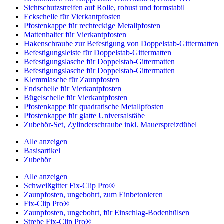
Sichtschutzstreifen auf Rolle, robust und formstabil
Eckschelle für Vierkantpfosten
Pfostenkappe für rechteckige Metallpfosten
Mattenhalter für Vierkantpfosten
Hakenschraube zur Befestigung von Doppelstab-Gittermatten
Befestigungsleiste für Doppelstab-Gittermatten
Befestigungslasche für Doppelstab-Gittermatten
Befestigungslasche für Doppelstab-Gittermatten
Klemmlasche für Zaunpfosten
Endschelle für Vierkantpfosten
Bügelschelle für Vierkantpfosten
Pfostenkappe für quadratische Metallpfosten
Pfostenkappe für glatte Universalstäbe
Zubehör-Set, Zylinderschraube inkl. Mauerspreizdübel
Alle anzeigen
Basisartikel
Zubehör
Alle anzeigen
Schweißgitter Fix-Clip Pro®
Zaunpfosten, ungebohrt, zum Einbetonieren
Fix-Clip Pro®
Zaunpfosten, ungebohrt, für Einschlag-Bodenhülsen
Strebe Fix-Clip Pro®