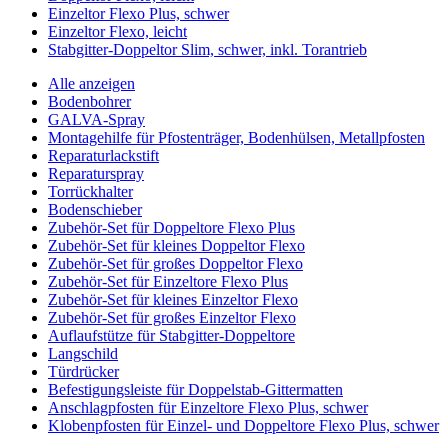
Einzeltor Flexo Plus, schwer
Einzeltor Flexo, leicht
Stabgitter-Doppeltor Slim, schwer, inkl. Torantrieb
Alle anzeigen
Bodenbohrer
GALVA-Spray
Montagehilfe für Pfostenträger, Bodenhülsen, Metallpfosten
Reparaturlackstift
Reparaturspray
Torrückhalter
Bodenschieber
Zubehör-Set für Doppeltore Flexo Plus
Zubehör-Set für kleines Doppeltor Flexo
Zubehör-Set für großes Doppeltor Flexo
Zubehör-Set für Einzeltore Flexo Plus
Zubehör-Set für kleines Einzeltor Flexo
Zubehör-Set für großes Einzeltor Flexo
Auflaufstütze für Stabgitter-Doppeltore
Langschild
Türdrücker
Befestigungsleiste für Doppelstab-Gittermatten
Anschlagpfosten für Einzeltore Flexo Plus, schwer
Klobenpfosten für Einzel- und Doppeltore Flexo Plus, schwer