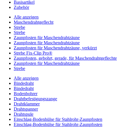
Basisartikel
Zubehör
Alle anzeigen
Maschendrahtgeflecht
Strebe
Strebe
Zaunpfosten für Maschendrahtzäune
Zaunpfosten für Maschendrahtzäune
Zaunpfosten für Maschendrahtzäune, verkürzt
Strebe Fix-Clip Pro®
Zaunpfosten, gebohrt, gerade, für Maschendrahtgeflechte
Zaunpfosten für Maschendrahtzäune
Strebe
Alle anzeigen
Bindedraht
Bindedraht
Bodenbohrer
Drahtbefestigungszange
Drahtklammer
Drahtspanner
Drahtspule
Einschlag-Bodenhülse für Stahlrohr-Zaunpfosten
Einschlag-Bodenhülse für Stahlrohr-Zaunpfosten