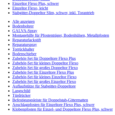
Einzeltor Flexo Plus, schwer
Einzeltor Flexo, leicht
Stabgitter-Doppeltor Slim, schwer, inkl. Torantrieb
Alle anzeigen
Bodenbohrer
GALVA-Spray
Montagehilfe für Pfostenträger, Bodenhülsen, Metallpfosten
Reparaturlackstift
Reparaturspray
Torrückhalter
Bodenschieber
Zubehör-Set für Doppeltore Flexo Plus
Zubehör-Set für kleines Doppeltor Flexo
Zubehör-Set für großes Doppeltor Flexo
Zubehör-Set für Einzeltore Flexo Plus
Zubehör-Set für kleines Einzeltor Flexo
Zubehör-Set für großes Einzeltor Flexo
Auflaufstütze für Stabgitter-Doppeltore
Langschild
Türdrücker
Befestigungsleiste für Doppelstab-Gittermatten
Anschlagpfosten für Einzeltore Flexo Plus, schwer
Klobenpfosten für Einzel- und Doppeltore Flexo Plus, schwer