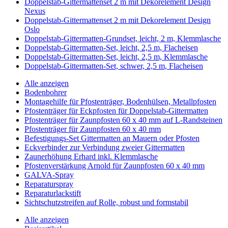
Doppelstab-Gittermattenset 2 m mit Dekorelement Design
Nexus
Doppelstab-Gittermattenset 2 m mit Dekorelement Design
Oslo
Doppelstab-Gittermatten-Grundset, leicht, 2 m, Klemmlasche
Doppelstab-Gittermatten-Set, leicht, 2,5 m, Flacheisen
Doppelstab-Gittermatten-Set, leicht, 2,5 m, Klemmlasche
Doppelstab-Gittermatten-Set, schwer, 2,5 m, Flacheisen
Alle anzeigen
Bodenbohrer
Montagehilfe für Pfostenträger, Bodenhülsen, Metallpfosten
Pfostenträger für Eckpfosten für Doppelstab-Gittermatten
Pfostenträger für Zaunpfosten 60 x 40 mm auf L-Randsteinen
Pfostenträger für Zaunpfosten 60 x 40 mm
Befestigungs-Set Gittermatten an Mauern oder Pfosten
Eckverbinder zur Verbindung zweier Gittermatten
Zaunerhöhung Erhard inkl. Klemmlasche
Pfostenverstärkung Arnold für Zaunpfosten 60 x 40 mm
GALVA-Spray
Reparaturspray
Reparaturlackstift
Sichtschutzstreifen auf Rolle, robust und formstabil
Alle anzeigen