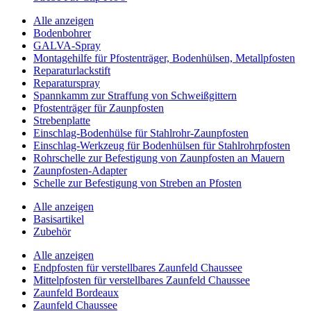
Alle anzeigen
Bodenbohrer
GALVA-Spray
Montagehilfe für Pfostenträger, Bodenhülsen, Metallpfosten
Reparaturlackstift
Reparaturspray
Spannkamm zur Straffung von Schweißgittern
Pfostenträger für Zaunpfosten
Strebenplatte
Einschlag-Bodenhülse für Stahlrohr-Zaunpfosten
Einschlag-Werkzeug für Bodenhülsen für Stahlrohrpfosten
Rohrschelle zur Befestigung von Zaunpfosten an Mauern
Zaunpfosten-Adapter
Schelle zur Befestigung von Streben an Pfosten
Alle anzeigen
Basisartikel
Zubehör
Alle anzeigen
Endpfosten für verstellbares Zaunfeld Chaussee
Mittelpfosten für verstellbares Zaunfeld Chaussee
Zaunfeld Bordeaux
Zaunfeld Chaussee