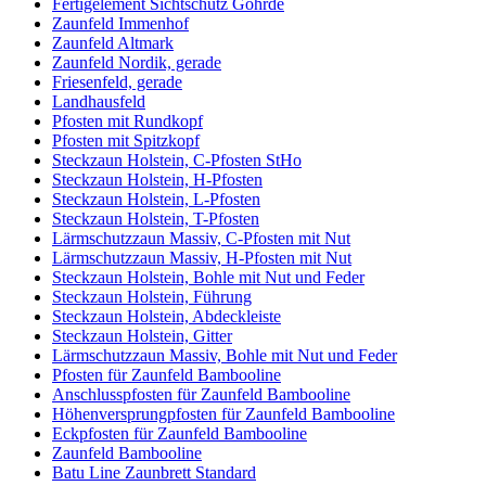
Fertigelement Sichtschutz Göhrde
Zaunfeld Immenhof
Zaunfeld Altmark
Zaunfeld Nordik, gerade
Friesenfeld, gerade
Landhausfeld
Pfosten mit Rundkopf
Pfosten mit Spitzkopf
Steckzaun Holstein, C-Pfosten StHo
Steckzaun Holstein, H-Pfosten
Steckzaun Holstein, L-Pfosten
Steckzaun Holstein, T-Pfosten
Lärmschutzzaun Massiv, C-Pfosten mit Nut
Lärmschutzzaun Massiv, H-Pfosten mit Nut
Steckzaun Holstein, Bohle mit Nut und Feder
Steckzaun Holstein, Führung
Steckzaun Holstein, Abdeckleiste
Steckzaun Holstein, Gitter
Lärmschutzzaun Massiv, Bohle mit Nut und Feder
Pfosten für Zaunfeld Bambooline
Anschlusspfosten für Zaunfeld Bambooline
Höhenversprungpfosten für Zaunfeld Bambooline
Eckpfosten für Zaunfeld Bambooline
Zaunfeld Bambooline
Batu Line Zaunbrett Standard