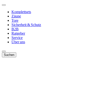
Komplettsets
Zäune
Tore
Sicherheit & Schutz
B2B
Ratgeber
Service
Über uns
Suchen