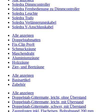
Soledra Dimmcontroller
Soledra Fernbedienung zu Dimmcontroller
Soledra Leuchte
Soledra Trafo
Soledra Verlängerungskabel
Soledra Y-Anschlusskabel
Alle anzeigen
Doppelstabmatten
Fix-Clip Pro®
Schmuckzäune
Maschendraht
Aluminiumzäune
Holzzäune
Zier- und Beetzäune
Alle anzeigen
Basisartikel
Zubehör
Alle anzeigen
Doppelstab-Gittermatte, leicht, ohne Überstand
Doppelstab-Gittermatte, leicht, mit Überstand
Doppelstab-Gittermatte, schwer, mit Überstand
Zaunpfosten inkl. Flacheisen, Bohrabstand 200 mm