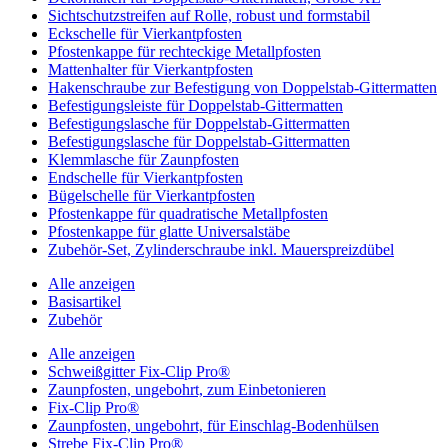
Sichtschutzstreifen auf Rolle, robust und formstabil
Eckschelle für Vierkantpfosten
Pfostenkappe für rechteckige Metallpfosten
Mattenhalter für Vierkantpfosten
Hakenschraube zur Befestigung von Doppelstab-Gittermatten
Befestigungsleiste für Doppelstab-Gittermatten
Befestigungslasche für Doppelstab-Gittermatten
Befestigungslasche für Doppelstab-Gittermatten
Klemmlasche für Zaunpfosten
Endschelle für Vierkantpfosten
Bügelschelle für Vierkantpfosten
Pfostenkappe für quadratische Metallpfosten
Pfostenkappe für glatte Universalstäbe
Zubehör-Set, Zylinderschraube inkl. Mauerspreizdübel
Alle anzeigen
Basisartikel
Zubehör
Alle anzeigen
Schweißgitter Fix-Clip Pro®
Zaunpfosten, ungebohrt, zum Einbetonieren
Fix-Clip Pro®
Zaunpfosten, ungebohrt, für Einschlag-Bodenhülsen
Strebe Fix-Clip Pro®