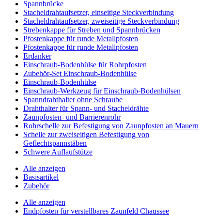
Spannbrücke
Stacheldrahtaufsetzer, einseitige Steckverbindung
Stacheldrahtaufsetzer, zweiseitige Steckverbindung
Strebenkappe für Streben und Spannbrücken
Pfostenkappe für runde Metallpfosten
Pfostenkappe für runde Metallpfosten
Erdanker
Einschraub-Bodenhülse für Rohrpfosten
Zubehör-Set Einschraub-Bodenhülse
Einschraub-Bodenhülse
Einschraub-Werkzeug für Einschraub-Bodenhülsen
Spanndrahthalter ohne Schraube
Drahthalter für Spann- und Stacheldrähte
Zaunpfosten- und Barrierenrohr
Rohrschelle zur Befestigung von Zaunpfosten an Mauern
Schelle zur zweiseitigen Befestigung von
Geflechtspannstäben
Schwere Auflaufstütze
Alle anzeigen
Basisartikel
Zubehör
Alle anzeigen
Endpfosten für verstellbares Zaunfeld Chaussee