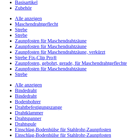
Basisartikel
Zubehör
Alle anzeigen
Maschendrahtgeflecht
Strebe
Strebe
Zaunpfosten für Maschendrahtzäune
Zaunpfosten für Maschendrahtzäune
Zaunpfosten für Maschendrahtzäune, verkürzt
Strebe Fix-Clip Pro®
Zaunpfosten, gebohrt, gerade, für Maschendrahtgeflechte
Zaunpfosten für Maschendrahtzäune
Strebe
Alle anzeigen
Bindedraht
Bindedraht
Bodenbohrer
Drahtbefestigungszange
Drahtklammer
Drahtspanner
Drahtspule
Einschlag-Bodenhülse für Stahlrohr-Zaunpfosten
Einschlag-Bodenhülse für Stahlrohr-Zaunpfosten