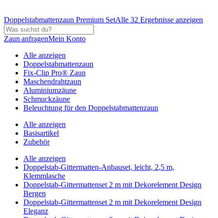
Doppelstabmattenzaun Premium Set
Alle 32 Ergebnisse anzeigen
Zaun anfragen
Mein Konto
Alle anzeigen
Doppelstabmattenzaun
Fix-Clip Pro® Zaun
Maschendrahtzaun
Aluminiumzäune
Schmuckzäune
Beleuchtung für den Doppelstabmattenzaun
Alle anzeigen
Basisartikel
Zubehör
Alle anzeigen
Doppelstab-Gittermatten-Anbauset, leicht, 2,5 m,
Klemmlasche
Doppelstab-Gittermattenset 2 m mit Dekorelement Design
Bergen
Doppelstab-Gittermattenset 2 m mit Dekorelement Design
Eleganz