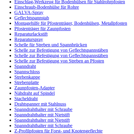
Einschlag-Werkzeug für Bodenhülsen für Stahlrohrpfosten
Einschraub-Bodenhülse für Rohre
GALVA-Spray
Geflechtspannstab
Montagehilfe für Pfostenträger, Bodenhülsen, Metallpfosten
Pfostenträger für Zaunpfosten
Reparaturlackstift
Reparaturspray
Schelle für Streben und Spannbrücken
Schelle zur Befestigung von Geflechtspannstäben
Schelle zur Befestigung von Geflechtspannstäben
Schelle zur Befestigung von Streben an Pfosten
Spanndraht
Spannschloss
Strebenkappe
Strebenplatte
Zaunpfosten-Adapter
Nähdraht auf Spindel
Stacheldraht
Drahtspanner mit Stahlnuss
Spanndrahthalter mit Schraube
Spanndrahthalter mit Nietstift
Spanndrahthalter mit Nietstift
Spanndrahthalter mit Schraube
Z-Profilpfosten für Forst- und Knotengeflechte