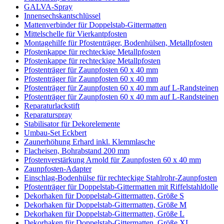
GALVA-Spray
Innensechskantschlüssel
Mattenverbinder für Doppelstab-Gittermatten
Mittelschelle für Vierkantpfosten
Montagehilfe für Pfostenträger, Bodenhülsen, Metallpfosten
Pfostenkappe für rechteckige Metallpfosten
Pfostenkappe für rechteckige Metallpfosten
Pfostenträger für Zaunpfosten 60 x 40 mm
Pfostenträger für Zaunpfosten 60 x 40 mm
Pfostenträger für Zaunpfosten 60 x 40 mm auf L-Randsteinen
Pfostenträger für Zaunpfosten 60 x 40 mm auf L-Randsteinen
Reparaturlackstift
Reparaturspray
Stabilisator für Dekorelemente
Umbau-Set Eckbert
Zaunerhöhung Erhard inkl. Klemmlasche
Flacheisen, Bohrabstand 200 mm
Pfostenverstärkung Arnold für Zaunpfosten 60 x 40 mm
Zaunpfosten-Adapter
Einschlag-Bodenhülse für rechteckige Stahlrohr-Zaunpfosten
Pfostenträger für Doppelstab-Gittermatten mit Riffelstahldolle
Dekorhaken für Doppelstab-Gittermatten, Größe S
Dekorhaken für Doppelstab-Gittermatten, Größe M
Dekorhaken für Doppelstab-Gittermatten, Größe L
Dekorhaken für Doppelstab-Gittermatten, Größe XL