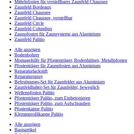
Mittelpfosten für verstellbares Zaunfeld Chaussee
Zaunfeld Bordeaux
Zaunfeld Chaussee
Zaunfeld Chaussee, verstellbar
Zaunfeld Circle
Zaunfeld Columbus
Zaunpfosten für Zaunsysteme aus Aluminium
Zaunfeld Palitio
Alle anzeigen
Bodenbohrer
Montagehilfe für Pfostenträger, Bodenhülsen, Metallpfosten
Pfostenträger für Zaunpfosten aus Aluminium
Reparaturlackstift
Reparaturspray
Befestigungs-Set für Zaunfelder aus Aluminium
Zaunfeldhalter-Set für Zaunfelder, beweglich
Wellenpfosten Palitio
Pfostenträger Palitio, zum Einbetonieren
Pfostenträger Palitio, zum Aufschrauben
Pfostenkappe Palitio
Klemmprofilkappe Palitio
Alle anzeigen
Basisartikel