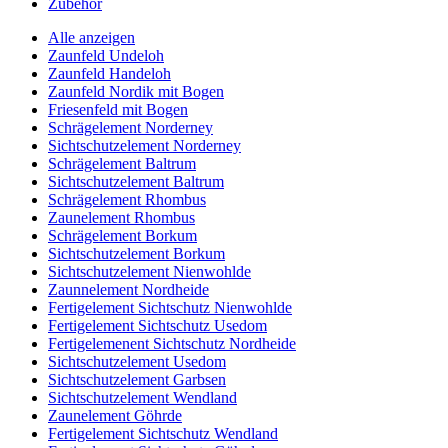
Zubehör
Alle anzeigen
Zaunfeld Undeloh
Zaunfeld Handeloh
Zaunfeld Nordik mit Bogen
Friesenfeld mit Bogen
Schrägelement Norderney
Sichtschutzelement Norderney
Schrägelement Baltrum
Sichtschutzelement Baltrum
Schrägelement Rhombus
Zaunelement Rhombus
Schrägelement Borkum
Sichtschutzelement Borkum
Sichtschutzelement Nienwohlde
Zaunnelement Nordheide
Fertigelement Sichtschutz Nienwohlde
Fertigelement Sichtschutz Usedom
Fertigelemenent Sichtschutz Nordheide
Sichtschutzelement Usedom
Sichtschutzelement Garbsen
Sichtschutzelement Wendland
Zaunelement Göhrde
Fertigelement Sichtschutz Wendland