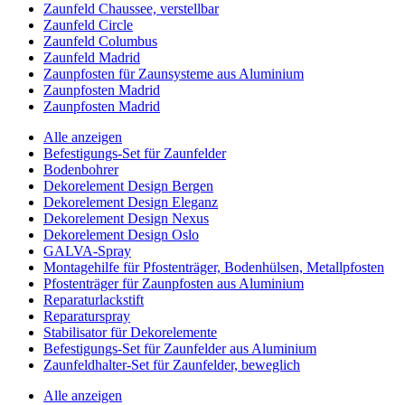
Zaunfeld Chaussee, verstellbar
Zaunfeld Circle
Zaunfeld Columbus
Zaunfeld Madrid
Zaunpfosten für Zaunsysteme aus Aluminium
Zaunpfosten Madrid
Zaunpfosten Madrid
Alle anzeigen
Befestigungs-Set für Zaunfelder
Bodenbohrer
Dekorelement Design Bergen
Dekorelement Design Eleganz
Dekorelement Design Nexus
Dekorelement Design Oslo
GALVA-Spray
Montagehilfe für Pfostenträger, Bodenhülsen, Metallpfosten
Pfostenträger für Zaunpfosten aus Aluminium
Reparaturlackstift
Reparaturspray
Stabilisator für Dekorelemente
Befestigungs-Set für Zaunfelder aus Aluminium
Zaunfeldhalter-Set für Zaunfelder, beweglich
Alle anzeigen