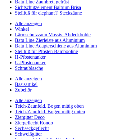
Batu Line Zaunbrett gefräst
Sichtschutzelement Baltrum Brisa
Stellfuß für elephant® Steckzäune
Alle anzeigen
Winkel
Lärmschutzzaun Massiv, Abdeckbohle
Batu Line Zierleiste aus Aluminium
Batu Line Adapterschiene aus Aluminium
Stellfuß für Pfosten Bambooline
H-Pfostenanker
U-Pfostenanker
Schraublasche
Alle anzeigen
Basisartikel
Zubehör
Alle anzeigen
Teich-Zaunfeld, Bogen mittig oben
Teich-Zaunfeld, Bogen mittig unten
Ziergitter Deco
Ziergeflecht Rondo
Sechseckgeflecht
Schweißgitter