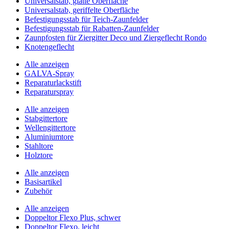
Universalstab, glatte Oberfläche
Universalstab, geriffelte Oberfläche
Befestigungsstab für Teich-Zaunfelder
Befestigungsstab für Rabatten-Zaunfelder
Zaunpfosten für Ziergitter Deco und Ziergeflecht Rondo
Knotengeflecht
Alle anzeigen
GALVA-Spray
Reparaturlackstift
Reparaturspray
Alle anzeigen
Stabgittertore
Wellengittertore
Aluminiumtore
Stahltore
Holztore
Alle anzeigen
Basisartikel
Zubehör
Alle anzeigen
Doppeltor Flexo Plus, schwer
Doppeltor Flexo, leicht