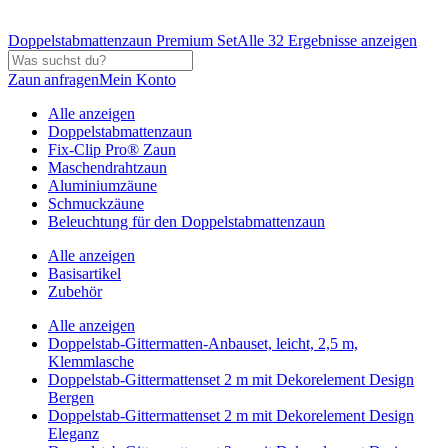
Doppelstabmattenzaun Premium Set
Alle 32 Ergebnisse anzeigen
Zaun anfragen
Mein Konto
Alle anzeigen
Doppelstabmattenzaun
Fix-Clip Pro® Zaun
Maschendrahtzaun
Aluminiumzäune
Schmuckzäune
Beleuchtung für den Doppelstabmattenzaun
Alle anzeigen
Basisartikel
Zubehör
Alle anzeigen
Doppelstab-Gittermatten-Anbauset, leicht, 2,5 m,
Klemmlasche
Doppelstab-Gittermattenset 2 m mit Dekorelement Design
Bergen
Doppelstab-Gittermattenset 2 m mit Dekorelement Design
Eleganz