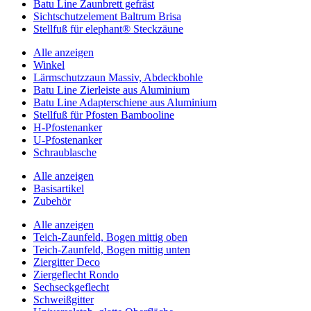
Batu Line Zaunbrett gefräst
Sichtschutzelement Baltrum Brisa
Stellfuß für elephant® Steckzäune
Alle anzeigen
Winkel
Lärmschutzzaun Massiv, Abdeckbohle
Batu Line Zierleiste aus Aluminium
Batu Line Adapterschiene aus Aluminium
Stellfuß für Pfosten Bambooline
H-Pfostenanker
U-Pfostenanker
Schraublasche
Alle anzeigen
Basisartikel
Zubehör
Alle anzeigen
Teich-Zaunfeld, Bogen mittig oben
Teich-Zaunfeld, Bogen mittig unten
Ziergitter Deco
Ziergeflecht Rondo
Sechseckgeflecht
Schweißgitter