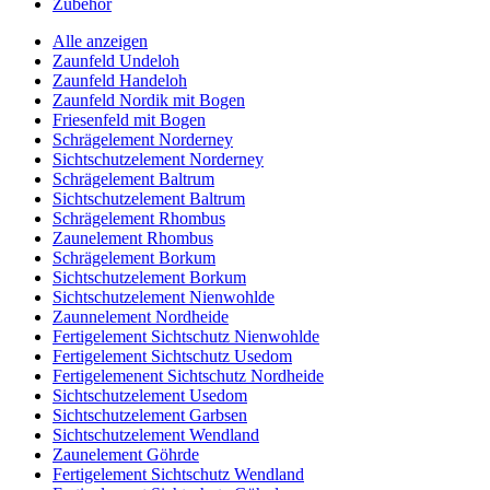
Zubehör
Alle anzeigen
Zaunfeld Undeloh
Zaunfeld Handeloh
Zaunfeld Nordik mit Bogen
Friesenfeld mit Bogen
Schrägelement Norderney
Sichtschutzelement Norderney
Schrägelement Baltrum
Sichtschutzelement Baltrum
Schrägelement Rhombus
Zaunelement Rhombus
Schrägelement Borkum
Sichtschutzelement Borkum
Sichtschutzelement Nienwohlde
Zaunnelement Nordheide
Fertigelement Sichtschutz Nienwohlde
Fertigelement Sichtschutz Usedom
Fertigelemenent Sichtschutz Nordheide
Sichtschutzelement Usedom
Sichtschutzelement Garbsen
Sichtschutzelement Wendland
Zaunelement Göhrde
Fertigelement Sichtschutz Wendland