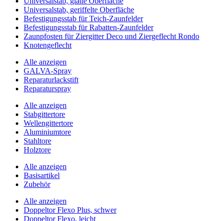
Universalstab, glatte Oberfläche
Universalstab, geriffelte Oberfläche
Befestigungsstab für Teich-Zaunfelder
Befestigungsstab für Rabatten-Zaunfelder
Zaunpfosten für Ziergitter Deco und Ziergeflecht Rondo
Knotengeflecht
Alle anzeigen
GALVA-Spray
Reparaturlackstift
Reparaturspray
Alle anzeigen
Stabgittertore
Wellengittertore
Aluminiumtore
Stahltore
Holztore
Alle anzeigen
Basisartikel
Zubehör
Alle anzeigen
Doppeltor Flexo Plus, schwer
Doppeltor Flexo, leicht