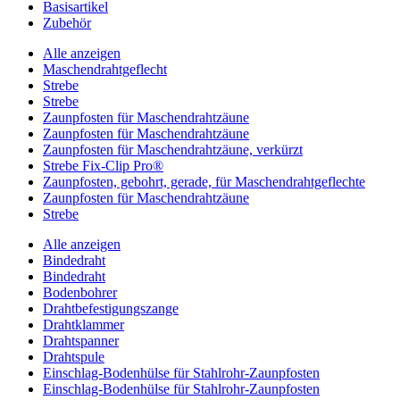
Basisartikel
Zubehör
Alle anzeigen
Maschendrahtgeflecht
Strebe
Strebe
Zaunpfosten für Maschendrahtzäune
Zaunpfosten für Maschendrahtzäune
Zaunpfosten für Maschendrahtzäune, verkürzt
Strebe Fix-Clip Pro®
Zaunpfosten, gebohrt, gerade, für Maschendrahtgeflechte
Zaunpfosten für Maschendrahtzäune
Strebe
Alle anzeigen
Bindedraht
Bindedraht
Bodenbohrer
Drahtbefestigungszange
Drahtklammer
Drahtspanner
Drahtspule
Einschlag-Bodenhülse für Stahlrohr-Zaunpfosten
Einschlag-Bodenhülse für Stahlrohr-Zaunpfosten