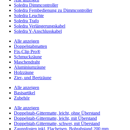
Soledra Dimmcontroller
Soledra Fernbedienung zu Dimmcontroller
Soledra Leuchte
Soledra Trafo
Soledra Verlängerungskabel
Soledra Y-Anschlusskabel
Alle anzeigen
Doppelstabmatten
Fix-Clip Pro®
Schmuckzäune
Maschendraht
Aluminiumzäune
Holzzäune
Zier- und Beetzäune
Alle anzeigen
Basisartikel
Zubehör
Alle anzeigen
Doppelstab-Gittermatte, leicht, ohne Überstand
Doppelstab-Gittermatte, leicht, mit Überstand
Doppelstab-Gittermatte, schwer, mit Überstand
Zaunpfosten inkl. Flacheisen, Bohrabstand 200 mm