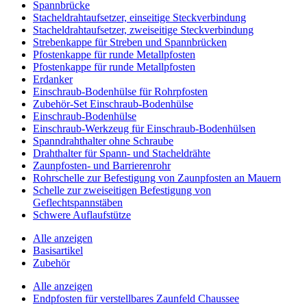
Spannbrücke
Stacheldrahtaufsetzer, einseitige Steckverbindung
Stacheldrahtaufsetzer, zweiseitige Steckverbindung
Strebenkappe für Streben und Spannbrücken
Pfostenkappe für runde Metallpfosten
Pfostenkappe für runde Metallpfosten
Erdanker
Einschraub-Bodenhülse für Rohrpfosten
Zubehör-Set Einschraub-Bodenhülse
Einschraub-Bodenhülse
Einschraub-Werkzeug für Einschraub-Bodenhülsen
Spanndrahthalter ohne Schraube
Drahthalter für Spann- und Stacheldrähte
Zaunpfosten- und Barrierenrohr
Rohrschelle zur Befestigung von Zaunpfosten an Mauern
Schelle zur zweiseitigen Befestigung von
Geflechtspannstäben
Schwere Auflaufstütze
Alle anzeigen
Basisartikel
Zubehör
Alle anzeigen
Endpfosten für verstellbares Zaunfeld Chaussee