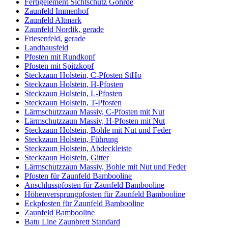
Fertigelement Sichtschutz Göhrde
Zaunfeld Immenhof
Zaunfeld Altmark
Zaunfeld Nordik, gerade
Friesenfeld, gerade
Landhausfeld
Pfosten mit Rundkopf
Pfosten mit Spitzkopf
Steckzaun Holstein, C-Pfosten StHo
Steckzaun Holstein, H-Pfosten
Steckzaun Holstein, L-Pfosten
Steckzaun Holstein, T-Pfosten
Lärmschutzzaun Massiv, C-Pfosten mit Nut
Lärmschutzzaun Massiv, H-Pfosten mit Nut
Steckzaun Holstein, Bohle mit Nut und Feder
Steckzaun Holstein, Führung
Steckzaun Holstein, Abdeckleiste
Steckzaun Holstein, Gitter
Lärmschutzzaun Massiv, Bohle mit Nut und Feder
Pfosten für Zaunfeld Bambooline
Anschlusspfosten für Zaunfeld Bambooline
Höhenversprungpfosten für Zaunfeld Bambooline
Eckpfosten für Zaunfeld Bambooline
Zaunfeld Bambooline
Batu Line Zaunbrett Standard