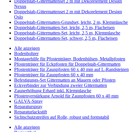
Doppelstab-Gittermattenset 2 m mit Dekorelement Design
Nexus
Doppelstab-Gittermattenset 2 m mit Dekorelement Design
Oslo
Doppelstab-Gittermatten-Grundset, leicht, 2 m, Klemmlasche
Doppelstab-Gittermatten-Set, leicht, 2,5 m, Flacheisen
Doppelstab-Gittermatten-Set, leicht, 2,5 m, Klemmlasche
Doppelstab-Gittermatten-Set, schwer, 2,5 m, Flacheisen
Alle anzeigen
Bodenbohrer
Montagehilfe für Pfostenträger, Bodenhülsen, Metallpfosten
Pfostenträger für Eckpfosten für Doppelstab-Gittermatten
Pfostenträger für Zaunpfosten 60 x 40 mm auf L-Randsteinen
Pfostenträger für Zaunpfosten 60 x 40 mm
Befestigungs-Set Gittermatten an Mauern oder Pfosten
Eckverbinder zur Verbindung zweier Gittermatten
Zaunerhöhung Erhard inkl. Klemmlasche
Pfostenverstärkung Arnold für Zaunpfosten 60 x 40 mm
GALVA-Spray
Reparaturspray
Reparaturlackstift
Sichtschutzstreifen auf Rolle, robust und formstabil
Alle anzeigen