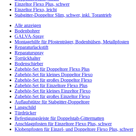
Einzeltor Flexo Plus, schwer
Einzeltor Flexo, leicht
Stabgitter-Doppeltor Slim, schwer, inkl. Torantrieb
Alle anzeigen
Bodenbohrer
GALVA-Spray
Montagehilfe für Pfostenträger, Bodenhülsen, Metallpfosten
Reparaturlackstift
Reparaturspray
Torrückhalter
Bodenschieber
Zubehör-Set für Doppeltore Flexo Plus
Zubehör-Set für kleines Doppeltor Flexo
Zubehör-Set für großes Doppeltor Flexo
Zubehör-Set für Einzeltore Flexo Plus
Zubehör-Set für kleines Einzeltor Flexo
Zubehör-Set für großes Einzeltor Flexo
Auflaufstütze für Stabgitter-Doppeltore
Langschild
Türdrücker
Befestigungsleiste für Doppelstab-Gittermatten
Anschlagpfosten für Einzeltore Flexo Plus, schwer
Klobenpfosten für Einzel- und Doppeltore Flexo Plus, schwer