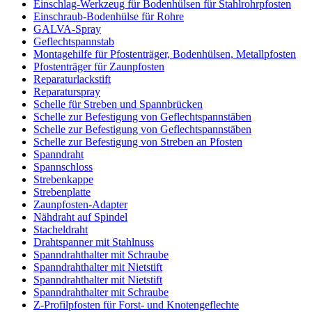
Einschlag-Werkzeug für Bodenhülsen für Stahlrohrpfosten
Einschraub-Bodenhülse für Rohre
GALVA-Spray
Geflechtspannstab
Montagehilfe für Pfostenträger, Bodenhülsen, Metallpfosten
Pfostenträger für Zaunpfosten
Reparaturlackstift
Reparaturspray
Schelle für Streben und Spannbrücken
Schelle zur Befestigung von Geflechtspannstäben
Schelle zur Befestigung von Geflechtspannstäben
Schelle zur Befestigung von Streben an Pfosten
Spanndraht
Spannschloss
Strebenkappe
Strebenplatte
Zaunpfosten-Adapter
Nähdraht auf Spindel
Stacheldraht
Drahtspanner mit Stahlnuss
Spanndrahthalter mit Schraube
Spanndrahthalter mit Nietstift
Spanndrahthalter mit Nietstift
Spanndrahthalter mit Schraube
Z-Profilpfosten für Forst- und Knotengeflechte