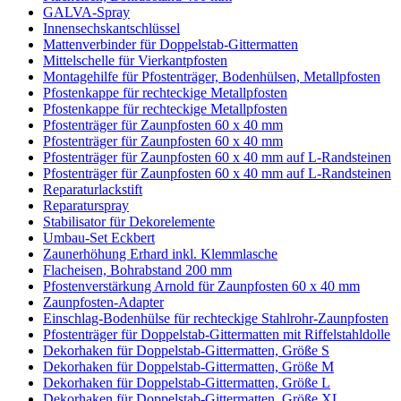
GALVA-Spray
Innensechskantschlüssel
Mattenverbinder für Doppelstab-Gittermatten
Mittelschelle für Vierkantpfosten
Montagehilfe für Pfostenträger, Bodenhülsen, Metallpfosten
Pfostenkappe für rechteckige Metallpfosten
Pfostenkappe für rechteckige Metallpfosten
Pfostenträger für Zaunpfosten 60 x 40 mm
Pfostenträger für Zaunpfosten 60 x 40 mm
Pfostenträger für Zaunpfosten 60 x 40 mm auf L-Randsteinen
Pfostenträger für Zaunpfosten 60 x 40 mm auf L-Randsteinen
Reparaturlackstift
Reparaturspray
Stabilisator für Dekorelemente
Umbau-Set Eckbert
Zaunerhöhung Erhard inkl. Klemmlasche
Flacheisen, Bohrabstand 200 mm
Pfostenverstärkung Arnold für Zaunpfosten 60 x 40 mm
Zaunpfosten-Adapter
Einschlag-Bodenhülse für rechteckige Stahlrohr-Zaunpfosten
Pfostenträger für Doppelstab-Gittermatten mit Riffelstahldolle
Dekorhaken für Doppelstab-Gittermatten, Größe S
Dekorhaken für Doppelstab-Gittermatten, Größe M
Dekorhaken für Doppelstab-Gittermatten, Größe L
Dekorhaken für Doppelstab-Gittermatten, Größe XL