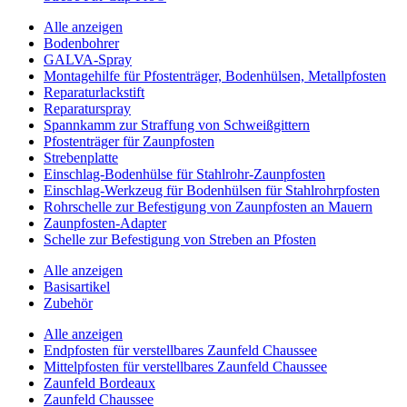
Alle anzeigen
Bodenbohrer
GALVA-Spray
Montagehilfe für Pfostenträger, Bodenhülsen, Metallpfosten
Reparaturlackstift
Reparaturspray
Spannkamm zur Straffung von Schweißgittern
Pfostenträger für Zaunpfosten
Strebenplatte
Einschlag-Bodenhülse für Stahlrohr-Zaunpfosten
Einschlag-Werkzeug für Bodenhülsen für Stahlrohrpfosten
Rohrschelle zur Befestigung von Zaunpfosten an Mauern
Zaunpfosten-Adapter
Schelle zur Befestigung von Streben an Pfosten
Alle anzeigen
Basisartikel
Zubehör
Alle anzeigen
Endpfosten für verstellbares Zaunfeld Chaussee
Mittelpfosten für verstellbares Zaunfeld Chaussee
Zaunfeld Bordeaux
Zaunfeld Chaussee