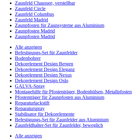
Zaunfeld Chaussee, verstellbar
Zaunfeld Circle
Zaunfeld Columbus
Zaunfeld Madrid
Zaunpfosten für Zaunsysteme aus Aluminium
Zaunpfosten Madrid
Zaunpfosten Madrid
Alle anzeigen
Befestigungs-Set für Zaunfelder
Bodenbohrer
Dekorelement Design Bergen
Dekorelement Design Eleganz
Dekorelement Design Nexus
Dekorelement Design Oslo
GALVA-Spray
Montagehilfe für Pfostenträger, Bodenhülsen, Metallpfosten
Pfostenträger für Zaunpfosten aus Aluminium
Reparaturlackstift
Reparaturspray
Stabilisator für Dekorelemente
Befestigungs-Set für Zaunfelder aus Aluminium
Zaunfeldhalter-Set für Zaunfelder, beweglich
Alle anzeigen