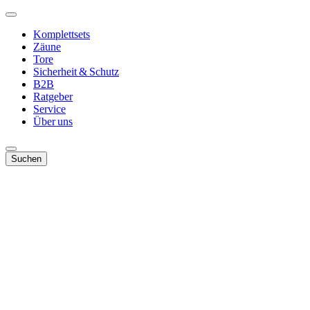
Komplettsets
Zäune
Tore
Sicherheit & Schutz
B2B
Ratgeber
Service
Über uns
Suchen