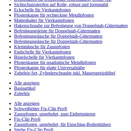
Sichtschutzstreifen auf Rolle, robust und formstabil
Eckschelle für Vierkantpfosten
Pfostenkappe für rechteckige Metallpfosten
Mattenhalter für Vierkantpfosten
Hakenschraube zur Befestigung von Doppelstab-Gittermatten
Befestigungsleiste für Doppelstab-Gittermatten
Befestigungslasche für Doppelstab-Gittermatten
Befestigungslasche für Doppelstab-Gittermatten
Klemmlasche für Zaunpfosten
Endschelle für Vierkantpfosten
Bügelschelle für Vierkantpfosten
Pfostenkappe für quadratische Metallpfosten
Pfostenkappe für glatte Universalstäbe
Zubehör-Set, Zylinderschraube inkl. Mauerspreizdübel
Alle anzeigen
Basisartikel
Zubehör
Alle anzeigen
Schweißgitter Fix-Clip Pro®
Zaunpfosten, ungebohrt, zum Einbetonieren
Fix-Clip Pro®
Zaunpfosten, ungebohrt, für Einschlag-Bodenhülsen
Strebe Fix-Clip Pro®