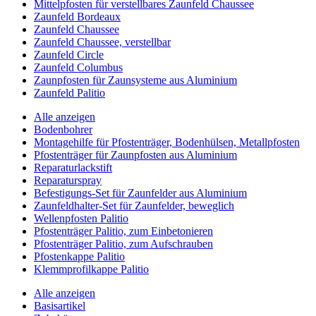
Mittelpfosten für verstellbares Zaunfeld Chaussee
Zaunfeld Bordeaux
Zaunfeld Chaussee
Zaunfeld Chaussee, verstellbar
Zaunfeld Circle
Zaunfeld Columbus
Zaunpfosten für Zaunsysteme aus Aluminium
Zaunfeld Palitio
Alle anzeigen
Bodenbohrer
Montagehilfe für Pfostenträger, Bodenhülsen, Metallpfosten
Pfostenträger für Zaunpfosten aus Aluminium
Reparaturlackstift
Reparaturspray
Befestigungs-Set für Zaunfelder aus Aluminium
Zaunfeldhalter-Set für Zaunfelder, beweglich
Wellenpfosten Palitio
Pfostenträger Palitio, zum Einbetonieren
Pfostenträger Palitio, zum Aufschrauben
Pfostenkappe Palitio
Klemmprofilkappe Palitio
Alle anzeigen
Basisartikel