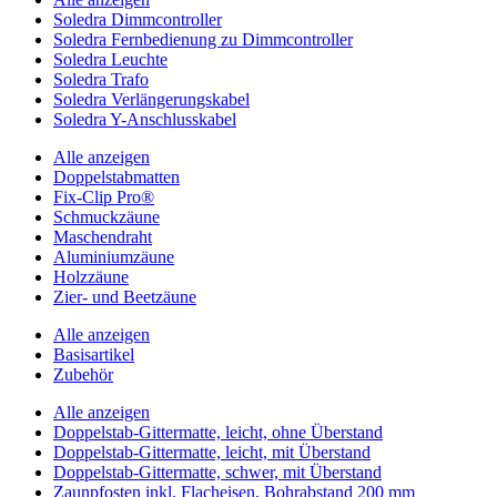
Soledra Dimmcontroller
Soledra Fernbedienung zu Dimmcontroller
Soledra Leuchte
Soledra Trafo
Soledra Verlängerungskabel
Soledra Y-Anschlusskabel
Alle anzeigen
Doppelstabmatten
Fix-Clip Pro®
Schmuckzäune
Maschendraht
Aluminiumzäune
Holzzäune
Zier- und Beetzäune
Alle anzeigen
Basisartikel
Zubehör
Alle anzeigen
Doppelstab-Gittermatte, leicht, ohne Überstand
Doppelstab-Gittermatte, leicht, mit Überstand
Doppelstab-Gittermatte, schwer, mit Überstand
Zaunpfosten inkl. Flacheisen, Bohrabstand 200 mm