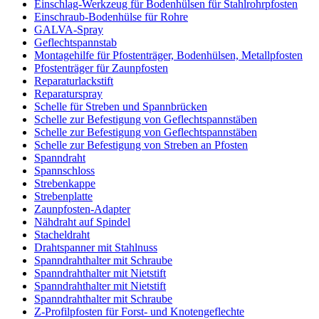
Einschlag-Werkzeug für Bodenhülsen für Stahlrohrpfosten
Einschraub-Bodenhülse für Rohre
GALVA-Spray
Geflechtspannstab
Montagehilfe für Pfostenträger, Bodenhülsen, Metallpfosten
Pfostenträger für Zaunpfosten
Reparaturlackstift
Reparaturspray
Schelle für Streben und Spannbrücken
Schelle zur Befestigung von Geflechtspannstäben
Schelle zur Befestigung von Geflechtspannstäben
Schelle zur Befestigung von Streben an Pfosten
Spanndraht
Spannschloss
Strebenkappe
Strebenplatte
Zaunpfosten-Adapter
Nähdraht auf Spindel
Stacheldraht
Drahtspanner mit Stahlnuss
Spanndrahthalter mit Schraube
Spanndrahthalter mit Nietstift
Spanndrahthalter mit Nietstift
Spanndrahthalter mit Schraube
Z-Profilpfosten für Forst- und Knotengeflechte