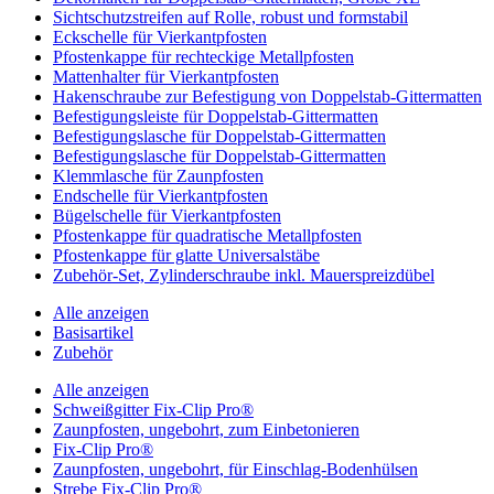
Sichtschutzstreifen auf Rolle, robust und formstabil
Eckschelle für Vierkantpfosten
Pfostenkappe für rechteckige Metallpfosten
Mattenhalter für Vierkantpfosten
Hakenschraube zur Befestigung von Doppelstab-Gittermatten
Befestigungsleiste für Doppelstab-Gittermatten
Befestigungslasche für Doppelstab-Gittermatten
Befestigungslasche für Doppelstab-Gittermatten
Klemmlasche für Zaunpfosten
Endschelle für Vierkantpfosten
Bügelschelle für Vierkantpfosten
Pfostenkappe für quadratische Metallpfosten
Pfostenkappe für glatte Universalstäbe
Zubehör-Set, Zylinderschraube inkl. Mauerspreizdübel
Alle anzeigen
Basisartikel
Zubehör
Alle anzeigen
Schweißgitter Fix-Clip Pro®
Zaunpfosten, ungebohrt, zum Einbetonieren
Fix-Clip Pro®
Zaunpfosten, ungebohrt, für Einschlag-Bodenhülsen
Strebe Fix-Clip Pro®