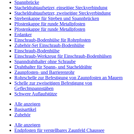
Spannbrücke
Stacheldrahtaufsetzer, einseitige Steckverbindung
Stacheldrahtaufsetzer, zweiseitige Steckverbindung
Strebenkappe für Streben und Spannbrücken
Pfostenkappe für runde Metallpfosten
Pfostenkappe für runde Metallpfosten
Erdanker
Einschraub-Bodenhülse für Rohrpfosten
Zubehör-Set Einschraub-Bodenhülse
Einschraub-Bodenhülse
Einschraub-Werkzeug für Einschraub-Bodenhülsen
Spanndrahthalter ohne Schraube
Drahthalter für Spann- und Stacheldrähte
Zaunpfosten- und Barrierenrohr
Rohrschelle zur Befestigung von Zaunpfosten an Mauern
Schelle zur zweiseitigen Befestigung von
Geflechtspannstäben
Schwere Auflaufstütze
Alle anzeigen
Basisartikel
Zubehör
Alle anzeigen
Endpfosten für verstellbares Zaunfeld Chaussee