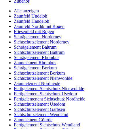
Zubehör
Alle anzeigen
Zaunfeld Undeloh
Zaunfeld Handeloh
Zaunfeld Nordik mit Bogen
Friesenfeld mit Bogen
Schrägelement Norderney
Sichtschutzelement Norderney
Schrägelement Baltrum
Sichtschutzelement Baltrum
Schrägelement Rhombus
Zaunelement Rhombus
Schrägelement Borkum
Sichtschutzelement Borkum
Sichtschutzelement Nienwohlde
Zaunnelement Nordheide
Fertigelement Sichtschutz Nienwohlde
Fertigelement Sichtschutz Usedom
Fertigelemenent Sichtschutz Nordheide
Sichtschutzelement Usedom
Sichtschutzelement Garbsen
Sichtschutzelement Wendland
Zaunelement Göhrde
Fertigelement Sichtschutz Wendland