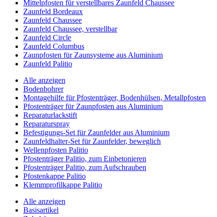
Mittelpfosten für verstellbares Zaunfeld Chaussee
Zaunfeld Bordeaux
Zaunfeld Chaussee
Zaunfeld Chaussee, verstellbar
Zaunfeld Circle
Zaunfeld Columbus
Zaunpfosten für Zaunsysteme aus Aluminium
Zaunfeld Palitio
Alle anzeigen
Bodenbohrer
Montagehilfe für Pfostenträger, Bodenhülsen, Metallpfosten
Pfostenträger für Zaunpfosten aus Aluminium
Reparaturlackstift
Reparaturspray
Befestigungs-Set für Zaunfelder aus Aluminium
Zaunfeldhalter-Set für Zaunfelder, beweglich
Wellenpfosten Palitio
Pfostenträger Palitio, zum Einbetonieren
Pfostenträger Palitio, zum Aufschrauben
Pfostenkappe Palitio
Klemmprofilkappe Palitio
Alle anzeigen
Basisartikel