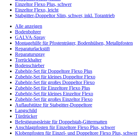
Einzeltor Flexo Plus, schwer
Einzeltor Flexo, leicht
Stabgitter-Doppeltor Slim, schwer, inkl. Torantrieb
Alle anzeigen
Bodenbohrer
GALVA-Spray
Montagehilfe für Pfostenträger, Bodenhülsen, Metallpfosten
Reparaturlackstift
Reparaturspray
Torrückhalter
Bodenschieber
Zubehör-Set für Doppeltore Flexo Plus
Zubehör-Set für kleines Doppeltor Flexo
Zubehör-Set für großes Doppeltor Flexo
Zubehör-Set für Einzeltore Flexo Plus
Zubehör-Set für kleines Einzeltor Flexo
Zubehör-Set für großes Einzeltor Flexo
Auflaufstütze für Stabgitter-Doppeltore
Langschild
Türdrücker
Befestigungsleiste für Doppelstab-Gittermatten
Anschlagpfosten für Einzeltore Flexo Plus, schwer
Klobenpfosten für Einzel- und Doppeltore Flexo Plus, schwer