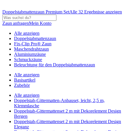
Doppelstabmattenzaun Premium Set
Alle 32 Ergebnisse anzeigen
Zaun anfragen
Mein Konto
Alle anzeigen
Doppelstabmattenzaun
Fix-Clip Pro® Zaun
Maschendrahtzaun
Aluminiumzäune
Schmuckzäune
Beleuchtung für den Doppelstabmattenzaun
Alle anzeigen
Basisartikel
Zubehör
Alle anzeigen
Doppelstab-Gittermatten-Anbauset, leicht, 2,5 m,
Klemmlasche
Doppelstab-Gittermattenset 2 m mit Dekorelement Design
Bergen
Doppelstab-Gittermattenset 2 m mit Dekorelement Design
Eleganz