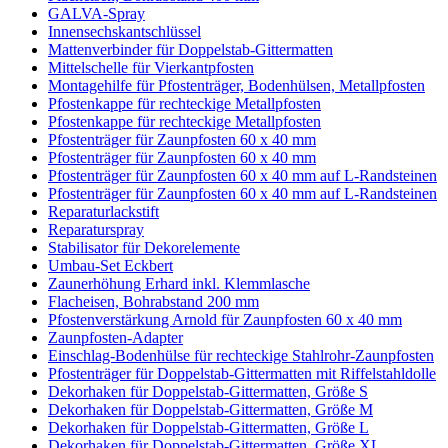
GALVA-Spray
Innensechskantschlüssel
Mattenverbinder für Doppelstab-Gittermatten
Mittelschelle für Vierkantpfosten
Montagehilfe für Pfostenträger, Bodenhülsen, Metallpfosten
Pfostenkappe für rechteckige Metallpfosten
Pfostenkappe für rechteckige Metallpfosten
Pfostenträger für Zaunpfosten 60 x 40 mm
Pfostenträger für Zaunpfosten 60 x 40 mm
Pfostenträger für Zaunpfosten 60 x 40 mm auf L-Randsteinen
Pfostenträger für Zaunpfosten 60 x 40 mm auf L-Randsteinen
Reparaturlackstift
Reparaturspray
Stabilisator für Dekorelemente
Umbau-Set Eckbert
Zaunerhöhung Erhard inkl. Klemmlasche
Flacheisen, Bohrabstand 200 mm
Pfostenverstärkung Arnold für Zaunpfosten 60 x 40 mm
Zaunpfosten-Adapter
Einschlag-Bodenhülse für rechteckige Stahlrohr-Zaunpfosten
Pfostenträger für Doppelstab-Gittermatten mit Riffelstahldolle
Dekorhaken für Doppelstab-Gittermatten, Größe S
Dekorhaken für Doppelstab-Gittermatten, Größe M
Dekorhaken für Doppelstab-Gittermatten, Größe L
Dekorhaken für Doppelstab-Gittermatten, Größe XL