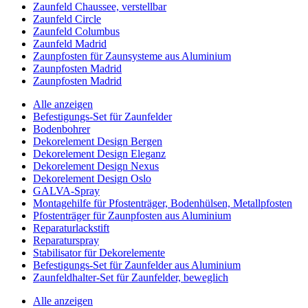
Zaunfeld Chaussee, verstellbar
Zaunfeld Circle
Zaunfeld Columbus
Zaunfeld Madrid
Zaunpfosten für Zaunsysteme aus Aluminium
Zaunpfosten Madrid
Zaunpfosten Madrid
Alle anzeigen
Befestigungs-Set für Zaunfelder
Bodenbohrer
Dekorelement Design Bergen
Dekorelement Design Eleganz
Dekorelement Design Nexus
Dekorelement Design Oslo
GALVA-Spray
Montagehilfe für Pfostenträger, Bodenhülsen, Metallpfosten
Pfostenträger für Zaunpfosten aus Aluminium
Reparaturlackstift
Reparaturspray
Stabilisator für Dekorelemente
Befestigungs-Set für Zaunfelder aus Aluminium
Zaunfeldhalter-Set für Zaunfelder, beweglich
Alle anzeigen