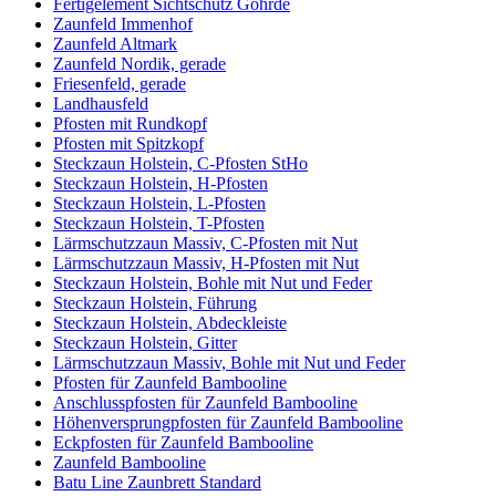
Fertigelement Sichtschutz Göhrde
Zaunfeld Immenhof
Zaunfeld Altmark
Zaunfeld Nordik, gerade
Friesenfeld, gerade
Landhausfeld
Pfosten mit Rundkopf
Pfosten mit Spitzkopf
Steckzaun Holstein, C-Pfosten StHo
Steckzaun Holstein, H-Pfosten
Steckzaun Holstein, L-Pfosten
Steckzaun Holstein, T-Pfosten
Lärmschutzzaun Massiv, C-Pfosten mit Nut
Lärmschutzzaun Massiv, H-Pfosten mit Nut
Steckzaun Holstein, Bohle mit Nut und Feder
Steckzaun Holstein, Führung
Steckzaun Holstein, Abdeckleiste
Steckzaun Holstein, Gitter
Lärmschutzzaun Massiv, Bohle mit Nut und Feder
Pfosten für Zaunfeld Bambooline
Anschlusspfosten für Zaunfeld Bambooline
Höhenversprungpfosten für Zaunfeld Bambooline
Eckpfosten für Zaunfeld Bambooline
Zaunfeld Bambooline
Batu Line Zaunbrett Standard