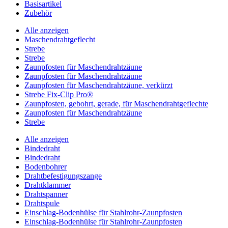
Basisartikel
Zubehör
Alle anzeigen
Maschendrahtgeflecht
Strebe
Strebe
Zaunpfosten für Maschendrahtzäune
Zaunpfosten für Maschendrahtzäune
Zaunpfosten für Maschendrahtzäune, verkürzt
Strebe Fix-Clip Pro®
Zaunpfosten, gebohrt, gerade, für Maschendrahtgeflechte
Zaunpfosten für Maschendrahtzäune
Strebe
Alle anzeigen
Bindedraht
Bindedraht
Bodenbohrer
Drahtbefestigungszange
Drahtklammer
Drahtspanner
Drahtspule
Einschlag-Bodenhülse für Stahlrohr-Zaunpfosten
Einschlag-Bodenhülse für Stahlrohr-Zaunpfosten