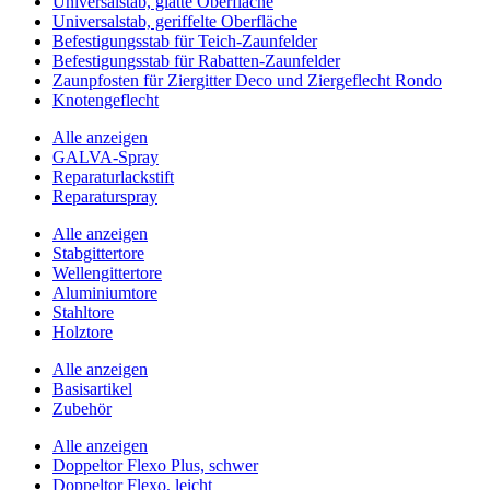
Universalstab, glatte Oberfläche
Universalstab, geriffelte Oberfläche
Befestigungsstab für Teich-Zaunfelder
Befestigungsstab für Rabatten-Zaunfelder
Zaunpfosten für Ziergitter Deco und Ziergeflecht Rondo
Knotengeflecht
Alle anzeigen
GALVA-Spray
Reparaturlackstift
Reparaturspray
Alle anzeigen
Stabgittertore
Wellengittertore
Aluminiumtore
Stahltore
Holztore
Alle anzeigen
Basisartikel
Zubehör
Alle anzeigen
Doppeltor Flexo Plus, schwer
Doppeltor Flexo, leicht