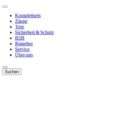
Komplettsets
Zäune
Tore
Sicherheit & Schutz
B2B
Ratgeber
Service
Über uns
Suchen