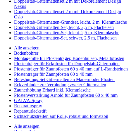
Doppelstab-Gittermattenset 2 m mit Dekorelement Design
Nexus
Doppelstab-Gittermattenset 2 m mit Dekorelement Design
Oslo
Doppelstab-Gittermatten-Grundset, leicht, 2 m, Klemmlasche
Doppelstab-Gittermatten-Set, leicht, 2,5 m, Flacheisen
Doppelstab-Gittermatten-Set, leicht, 2,5 m, Klemmlasche
Doppelstab-Gittermatten-Set, schwer, 2,5 m, Flacheisen
Alle anzeigen
Bodenbohrer
Montagehilfe für Pfostenträger, Bodenhülsen, Metallpfosten
Pfostenträger für Eckpfosten für Doppelstab-Gittermatten
Pfostenträger für Zaunpfosten 60 x 40 mm auf L-Randsteinen
Pfostenträger für Zaunpfosten 60 x 40 mm
Befestigungs-Set Gittermatten an Mauern oder Pfosten
Eckverbinder zur Verbindung zweier Gittermatten
Zaunerhöhung Erhard inkl. Klemmlasche
Pfostenverstärkung Arnold für Zaunpfosten 60 x 40 mm
GALVA-Spray
Reparaturspray
Reparaturlackstift
Sichtschutzstreifen auf Rolle, robust und formstabil
Alle anzeigen