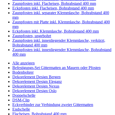
Zaunpfosten inkl. Flacheisen, Bohrabstand 400 mm
Eckpfosten inkl. Flacheisen, Bohrabstand 400 mm
Zaunpfosten inkl. separater Klemmlasche, Bohrabstand 400
mm
Zaunpfosten mit Platte inkl. Klemmlasche, Bohrabstand 400
mm
Eckpfosten inkl. Klemmlasche, Bohrabstand 400 mm
Zaunpfosten, ungebohrt
Zaunpfosten inkl. innenliegender Klemmlasche, verkürzt,
Bohrabstand 400 mm
Zaunpfosten inkl. innenliegender Klemmlasche, Bohrabstand
400 mm
Alle anzeigen
Befestigungs-Set Gittermatten an Mauern oder Pfosten
Bodenbohrer
Dekorelement Design Bergen
Dekorelement Design Eleganz
Dekorelement Design Nexus
Dekorelement Design Oslo
Doppelschelle
DSM-Clip
Eckverbinder zur Verbindung zweier Gittermatten
Endschelle
Flacheisen, Bohrabstand 400 mm