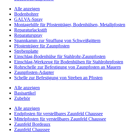
Alle anzeigen
Bodenbohrer
GALVA-Spray
Montagehilfe für Pfostenträger, Bodenhülsen, Metallpfosten
Reparaturlackstift
Reparaturspray
Spannkamm zur Straffung von Schweißgittern
Pfostenträger für Zaunpfosten
Strebenplatte
Einschlag-Bodenhülse für Stahlrohr-Zaunpfosten
Einschlag-Werkzeug für Bodenhülsen für Stahlrohrpfosten
Rohrschelle zur Befestigung von Zaunpfosten an Mauern
Zaunpfosten-Adapter
Schelle zur Befestigung von Streben an Pfosten
Alle anzeigen
Basisartikel
Zubehör
Alle anzeigen
Endpfosten für verstellbares Zaunfeld Chaussee
Mittelpfosten für verstellbares Zaunfeld Chaussee
Zaunfeld Bordeaux
Zaunfeld Chaussee