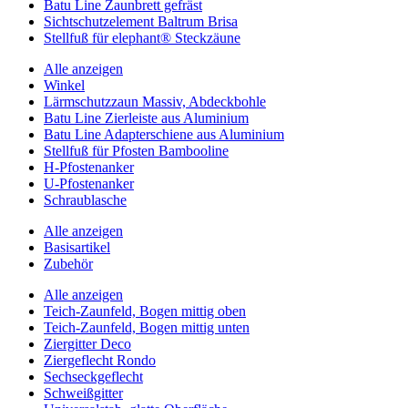
Batu Line Zaunbrett gefräst
Sichtschutzelement Baltrum Brisa
Stellfuß für elephant® Steckzäune
Alle anzeigen
Winkel
Lärmschutzzaun Massiv, Abdeckbohle
Batu Line Zierleiste aus Aluminium
Batu Line Adapterschiene aus Aluminium
Stellfuß für Pfosten Bambooline
H-Pfostenanker
U-Pfostenanker
Schraublasche
Alle anzeigen
Basisartikel
Zubehör
Alle anzeigen
Teich-Zaunfeld, Bogen mittig oben
Teich-Zaunfeld, Bogen mittig unten
Ziergitter Deco
Ziergeflecht Rondo
Sechseckgeflecht
Schweißgitter