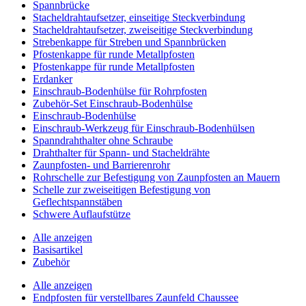
Spannbrücke
Stacheldrahtaufsetzer, einseitige Steckverbindung
Stacheldrahtaufsetzer, zweiseitige Steckverbindung
Strebenkappe für Streben und Spannbrücken
Pfostenkappe für runde Metallpfosten
Pfostenkappe für runde Metallpfosten
Erdanker
Einschraub-Bodenhülse für Rohrpfosten
Zubehör-Set Einschraub-Bodenhülse
Einschraub-Bodenhülse
Einschraub-Werkzeug für Einschraub-Bodenhülsen
Spanndrahthalter ohne Schraube
Drahthalter für Spann- und Stacheldrähte
Zaunpfosten- und Barrierenrohr
Rohrschelle zur Befestigung von Zaunpfosten an Mauern
Schelle zur zweiseitigen Befestigung von
Geflechtspannstäben
Schwere Auflaufstütze
Alle anzeigen
Basisartikel
Zubehör
Alle anzeigen
Endpfosten für verstellbares Zaunfeld Chaussee