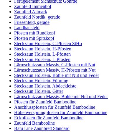
Fertigelement Sichtschutz Göhrde
Zaunfeld Immenhof
Zaunfeld Altmark
Zaunfeld Nordik, gerade
Friesenfeld, gerade
Landhausfeld
Pfosten mit Rundkopf
Pfosten mit Spitzkopf
Steckzaun Holstein, C-Pfosten StHo
Steckzaun Holstein, H-Pfosten
Steckzaun Holstein, L-Pfosten
Steckzaun Holstein, T-Pfosten
Lärmschutzzaun Massiv, C-Pfosten mit Nut
Lärmschutzzaun Massiv, H-Pfosten mit Nut
Steckzaun Holstein, Bohle mit Nut und Feder
Steckzaun Holstein, Führung
Steckzaun Holstein, Abdeckleiste
Steckzaun Holstein, Gitter
Lärmschutzzaun Massiv, Bohle mit Nut und Feder
Pfosten für Zaunfeld Bambooline
Anschlusspfosten für Zaunfeld Bambooline
Höhenversprungpfosten für Zaunfeld Bambooline
Eckpfosten für Zaunfeld Bambooline
Zaunfeld Bambooline
Batu Line Zaunbrett Standard