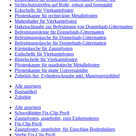
Sichtschutzstreifen auf Rolle, robust und formstabil
Eckschelle für Vierkantpfosten
Pfostenkappe für rechteckige Metallpfosten
Mattenhalter für Vierkantpfosten
Hakenschraube zur Befestigung von Doppelstab-Gittermatten
Befestigungsleiste für Doppelstab-Gittermatten
Befestigungslasche für Doppelstab-Gittermatten
Befestigungslasche für Doppelstab-Gittermatten
Klemmlasche für Zaunpfosten
Endschelle für Vierkantpfosten
Bügelschelle für Vierkantpfosten
Pfostenkappe für quadratische Metallpfosten
Pfostenkappe für glatte Universalstäbe
Zubehör-Set, Zylinderschraube inkl. Mauerspreizdübel
Alle anzeigen
Basisartikel
Zubehör
Alle anzeigen
Schweißgitter Fix-Clip Pro®
Zaunpfosten, ungebohrt, zum Einbetonieren
Fix-Clip Pro®
Zaunpfosten, ungebohrt, für Einschlag-Bodenhülsen
Strebe Fix-Clip Pro®