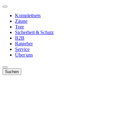
Komplettsets
Zäune
Tore
Sicherheit & Schutz
B2B
Ratgeber
Service
Über uns
Suchen