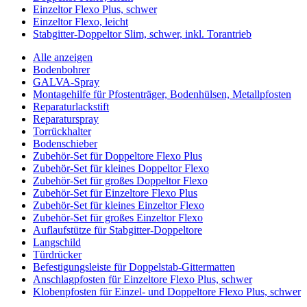
Einzeltor Flexo Plus, schwer
Einzeltor Flexo, leicht
Stabgitter-Doppeltor Slim, schwer, inkl. Torantrieb
Alle anzeigen
Bodenbohrer
GALVA-Spray
Montagehilfe für Pfostenträger, Bodenhülsen, Metallpfosten
Reparaturlackstift
Reparaturspray
Torrückhalter
Bodenschieber
Zubehör-Set für Doppeltore Flexo Plus
Zubehör-Set für kleines Doppeltor Flexo
Zubehör-Set für großes Doppeltor Flexo
Zubehör-Set für Einzeltore Flexo Plus
Zubehör-Set für kleines Einzeltor Flexo
Zubehör-Set für großes Einzeltor Flexo
Auflaufstütze für Stabgitter-Doppeltore
Langschild
Türdrücker
Befestigungsleiste für Doppelstab-Gittermatten
Anschlagpfosten für Einzeltore Flexo Plus, schwer
Klobenpfosten für Einzel- und Doppeltore Flexo Plus, schwer