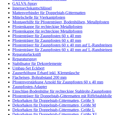
GALVA-Spray
Innensechskantschlüssel
Mattenverbinder für Doppelstab-Gittermatten
Mittelschelle für Vierkantpfosten
Montagehilfe für Pfostenträger, Bodenhülsen, Metallpfosten
Pfostenkappe für rechteckige Metallpfosten
Pfostenkappe für rechteckige Metallpfosten
Pfostenträger für Zaunpfosten 60 x 40 mm
Pfostenträger für Zaunpfosten 60 x 40 mm
Pfostenträger für Zaunpfosten 60 x 40 mm auf L-Randsteinen
Pfostenträger für Zaunpfosten 60 x 40 mm auf L-Randsteinen
Reparaturlackstift
Reparaturspray
Stabilisator für Dekorelemente
Umbau-Set Eckbert
Zaunerhöhung Erhard inkl. Klemmlasche
Flacheisen, Bohrabstand 200 mm
Pfostenverstärkung Arnold für Zaunpfosten 60 x 40 mm
Zaunpfosten-Adapter
Einschlag-Bodenhülse für rechteckige Stahlrohr-Zaunpfosten
Pfostenträger für Doppelstab-Gittermatten mit Riffelstahldolle
Dekorhaken für Doppelstab-Gittermatten, Größe S
Dekorhaken für Doppelstab-Gittermatten, Größe M
Dekorhaken für Doppelstab-Gittermatten, Größe L
Dekorhaken für Doppelstab-Gittermatten, Größe XL