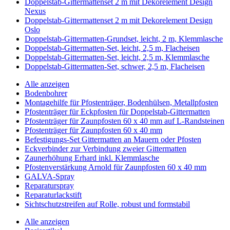
Doppelstab-Gittermattenset 2 m mit Dekorelement Design
Nexus
Doppelstab-Gittermattenset 2 m mit Dekorelement Design
Oslo
Doppelstab-Gittermatten-Grundset, leicht, 2 m, Klemmlasche
Doppelstab-Gittermatten-Set, leicht, 2,5 m, Flacheisen
Doppelstab-Gittermatten-Set, leicht, 2,5 m, Klemmlasche
Doppelstab-Gittermatten-Set, schwer, 2,5 m, Flacheisen
Alle anzeigen
Bodenbohrer
Montagehilfe für Pfostenträger, Bodenhülsen, Metallpfosten
Pfostenträger für Eckpfosten für Doppelstab-Gittermatten
Pfostenträger für Zaunpfosten 60 x 40 mm auf L-Randsteinen
Pfostenträger für Zaunpfosten 60 x 40 mm
Befestigungs-Set Gittermatten an Mauern oder Pfosten
Eckverbinder zur Verbindung zweier Gittermatten
Zaunerhöhung Erhard inkl. Klemmlasche
Pfostenverstärkung Arnold für Zaunpfosten 60 x 40 mm
GALVA-Spray
Reparaturspray
Reparaturlackstift
Sichtschutzstreifen auf Rolle, robust und formstabil
Alle anzeigen