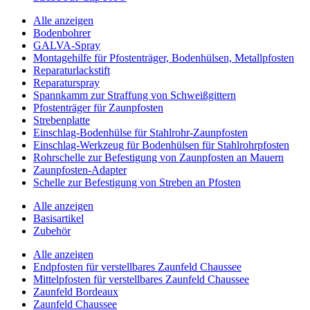
Alle anzeigen
Bodenbohrer
GALVA-Spray
Montagehilfe für Pfostenträger, Bodenhülsen, Metallpfosten
Reparaturlackstift
Reparaturspray
Spannkamm zur Straffung von Schweißgittern
Pfostenträger für Zaunpfosten
Strebenplatte
Einschlag-Bodenhülse für Stahlrohr-Zaunpfosten
Einschlag-Werkzeug für Bodenhülsen für Stahlrohrpfosten
Rohrschelle zur Befestigung von Zaunpfosten an Mauern
Zaunpfosten-Adapter
Schelle zur Befestigung von Streben an Pfosten
Alle anzeigen
Basisartikel
Zubehör
Alle anzeigen
Endpfosten für verstellbares Zaunfeld Chaussee
Mittelpfosten für verstellbares Zaunfeld Chaussee
Zaunfeld Bordeaux
Zaunfeld Chaussee