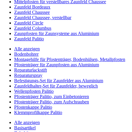
Mittelpfosten für verstellbares Zaunfeld Chaussee
Zaunfeld Bordeaux
Zaunfeld Chaussee
Zaunfeld Chaussee, verstellbar
Zaunfeld Circle
Zaunfeld Columbus
Zaunpfosten für Zaunsysteme aus Aluminium
Zaunfeld Palitio
Alle anzeigen
Bodenbohrer
Montagehilfe für Pfostenträger, Bodenhülsen, Metallpfosten
Pfostenträger für Zaunpfosten aus Aluminium
Reparaturlackstift
Reparaturspray
Befestigungs-Set für Zaunfelder aus Aluminium
Zaunfeldhalter-Set für Zaunfelder, beweglich
Wellenpfosten Palitio
Pfostenträger Palitio, zum Einbetonieren
Pfostenträger Palitio, zum Aufschrauben
Pfostenkappe Palitio
Klemmprofilkappe Palitio
Alle anzeigen
Basisartikel