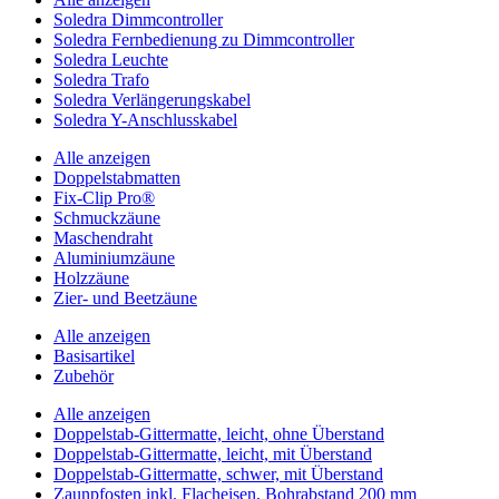
Soledra Dimmcontroller
Soledra Fernbedienung zu Dimmcontroller
Soledra Leuchte
Soledra Trafo
Soledra Verlängerungskabel
Soledra Y-Anschlusskabel
Alle anzeigen
Doppelstabmatten
Fix-Clip Pro®
Schmuckzäune
Maschendraht
Aluminiumzäune
Holzzäune
Zier- und Beetzäune
Alle anzeigen
Basisartikel
Zubehör
Alle anzeigen
Doppelstab-Gittermatte, leicht, ohne Überstand
Doppelstab-Gittermatte, leicht, mit Überstand
Doppelstab-Gittermatte, schwer, mit Überstand
Zaunpfosten inkl. Flacheisen, Bohrabstand 200 mm