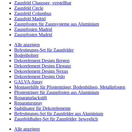
Zaunfeld Chaussee, verstellbar
Zaunfeld Circle
Zaunfeld Columbus
Zaunfeld Madrid
Zaunpfosten für Zaunsysteme aus Aluminium
Zaunpfosten Madrid
Zaunpfosten Madrid
Alle anzeigen
Befestigungs-Set für Zaunfelder
Bodenbohrer
Dekorelement Design Bergen
Dekorelement Design Eleganz
Dekorelement Design Nexus
Dekorelement Design Oslo
GALVA-Spray
Montagehilfe für Pfostenträger, Bodenhülsen, Metallpfosten
Pfostenträger für Zaunpfosten aus Aluminium
Reparaturlackstift
Reparaturspray
Stabilisator für Dekorelemente
Befestigungs-Set für Zaunfelder aus Aluminium
Zaunfeldhalter-Set für Zaunfelder, beweglich
Alle anzeigen