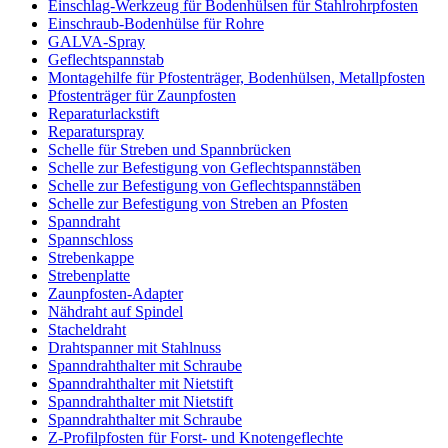
Einschlag-Werkzeug für Bodenhülsen für Stahlrohrpfosten
Einschraub-Bodenhülse für Rohre
GALVA-Spray
Geflechtspannstab
Montagehilfe für Pfostenträger, Bodenhülsen, Metallpfosten
Pfostenträger für Zaunpfosten
Reparaturlackstift
Reparaturspray
Schelle für Streben und Spannbrücken
Schelle zur Befestigung von Geflechtspannstäben
Schelle zur Befestigung von Geflechtspannstäben
Schelle zur Befestigung von Streben an Pfosten
Spanndraht
Spannschloss
Strebenkappe
Strebenplatte
Zaunpfosten-Adapter
Nähdraht auf Spindel
Stacheldraht
Drahtspanner mit Stahlnuss
Spanndrahthalter mit Schraube
Spanndrahthalter mit Nietstift
Spanndrahthalter mit Nietstift
Spanndrahthalter mit Schraube
Z-Profilpfosten für Forst- und Knotengeflechte