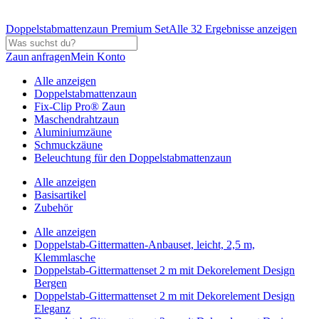
Doppelstabmattenzaun Premium Set
Alle 32 Ergebnisse anzeigen
Zaun anfragen
Mein Konto
Alle anzeigen
Doppelstabmattenzaun
Fix-Clip Pro® Zaun
Maschendrahtzaun
Aluminiumzäune
Schmuckzäune
Beleuchtung für den Doppelstabmattenzaun
Alle anzeigen
Basisartikel
Zubehör
Alle anzeigen
Doppelstab-Gittermatten-Anbauset, leicht, 2,5 m,
Klemmlasche
Doppelstab-Gittermattenset 2 m mit Dekorelement Design
Bergen
Doppelstab-Gittermattenset 2 m mit Dekorelement Design
Eleganz