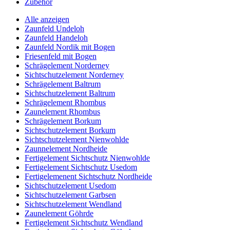
Zubehör
Alle anzeigen
Zaunfeld Undeloh
Zaunfeld Handeloh
Zaunfeld Nordik mit Bogen
Friesenfeld mit Bogen
Schrägelement Norderney
Sichtschutzelement Norderney
Schrägelement Baltrum
Sichtschutzelement Baltrum
Schrägelement Rhombus
Zaunelement Rhombus
Schrägelement Borkum
Sichtschutzelement Borkum
Sichtschutzelement Nienwohlde
Zaunnelement Nordheide
Fertigelement Sichtschutz Nienwohlde
Fertigelement Sichtschutz Usedom
Fertigelemenent Sichtschutz Nordheide
Sichtschutzelement Usedom
Sichtschutzelement Garbsen
Sichtschutzelement Wendland
Zaunelement Göhrde
Fertigelement Sichtschutz Wendland