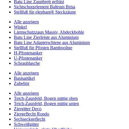
Batu Line Zaunbrett gefräst
Sichtschutzelement Baltrum Brisa
Stellfuß für elephant® Steckzäune
Alle anzeigen
Winkel
Lärmschutzzaun Massiv, Abdeckbohle
Batu Line Zierleiste aus Aluminium
Batu Line Adapterschiene aus Aluminium
Stellfuß für Pfosten Bambooline
H-Pfostenanker
U-Pfostenanker
Schraublasche
Alle anzeigen
Basisartikel
Zubehör
Alle anzeigen
Teich-Zaunfeld, Bogen mittig oben
Teich-Zaunfeld, Bogen mittig unten
Ziergitter Deco
Ziergeflecht Rondo
Sechseckgeflecht
Schweißgitter