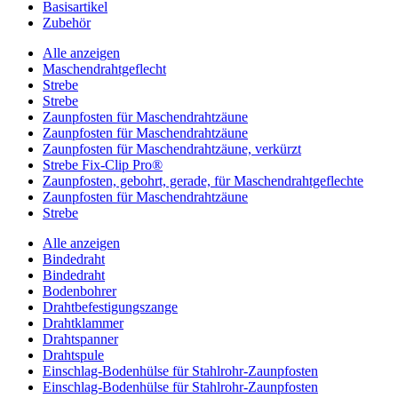
Basisartikel
Zubehör
Alle anzeigen
Maschendrahtgeflecht
Strebe
Strebe
Zaunpfosten für Maschendrahtzäune
Zaunpfosten für Maschendrahtzäune
Zaunpfosten für Maschendrahtzäune, verkürzt
Strebe Fix-Clip Pro®
Zaunpfosten, gebohrt, gerade, für Maschendrahtgeflechte
Zaunpfosten für Maschendrahtzäune
Strebe
Alle anzeigen
Bindedraht
Bindedraht
Bodenbohrer
Drahtbefestigungszange
Drahtklammer
Drahtspanner
Drahtspule
Einschlag-Bodenhülse für Stahlrohr-Zaunpfosten
Einschlag-Bodenhülse für Stahlrohr-Zaunpfosten