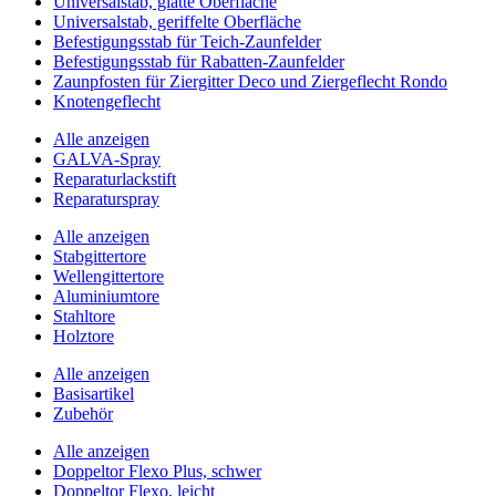
Universalstab, glatte Oberfläche
Universalstab, geriffelte Oberfläche
Befestigungsstab für Teich-Zaunfelder
Befestigungsstab für Rabatten-Zaunfelder
Zaunpfosten für Ziergitter Deco und Ziergeflecht Rondo
Knotengeflecht
Alle anzeigen
GALVA-Spray
Reparaturlackstift
Reparaturspray
Alle anzeigen
Stabgittertore
Wellengittertore
Aluminiumtore
Stahltore
Holztore
Alle anzeigen
Basisartikel
Zubehör
Alle anzeigen
Doppeltor Flexo Plus, schwer
Doppeltor Flexo, leicht