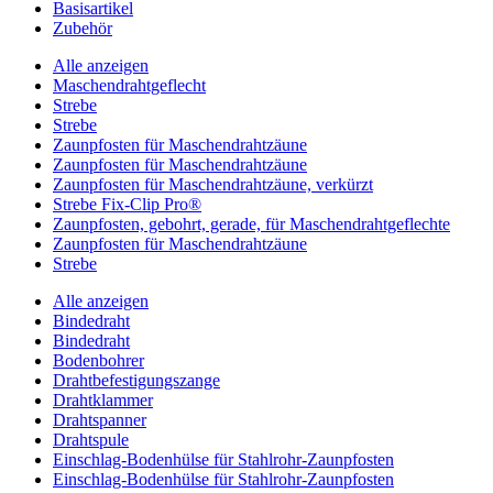
Basisartikel
Zubehör
Alle anzeigen
Maschendrahtgeflecht
Strebe
Strebe
Zaunpfosten für Maschendrahtzäune
Zaunpfosten für Maschendrahtzäune
Zaunpfosten für Maschendrahtzäune, verkürzt
Strebe Fix-Clip Pro®
Zaunpfosten, gebohrt, gerade, für Maschendrahtgeflechte
Zaunpfosten für Maschendrahtzäune
Strebe
Alle anzeigen
Bindedraht
Bindedraht
Bodenbohrer
Drahtbefestigungszange
Drahtklammer
Drahtspanner
Drahtspule
Einschlag-Bodenhülse für Stahlrohr-Zaunpfosten
Einschlag-Bodenhülse für Stahlrohr-Zaunpfosten