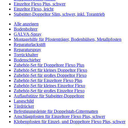
Einzeltor Flexo Plus, schwer
Einzeltor Flexo, leicht
Stabgitter-Doppeltor Slim, schwer, inkl. Torantrieb
Alle anzeigen
Bodenbohrer
GALVA-Spray
Montagehilfe für Pfostenträger, Bodenhülsen, Metallpfosten
Reparaturlackstift
Reparaturspray
Torrückhalter
Bodenschieber
Zubehör-Set für Doppeltore Flexo Plus
Zubehör-Set für kleines Doppeltor Flexo
Zubehör-Set für großes Doppeltor Flexo
Zubehör-Set für Einzeltore Flexo Plus
Zubehör-Set für kleines Einzeltor Flexo
Zubehör-Set für großes Einzeltor Flexo
Auflaufstütze für Stabgitter-Doppeltore
Langschild
Türdrücker
Befestigungsleiste für Doppelstab-Gittermatten
Anschlagpfosten für Einzeltore Flexo Plus, schwer
Klobenpfosten für Einzel- und Doppeltore Flexo Plus, schwer