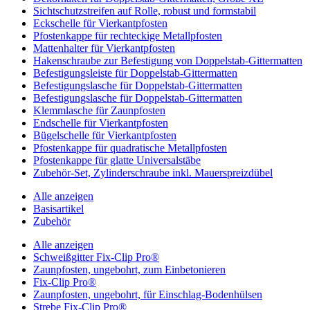
Sichtschutzstreifen auf Rolle, robust und formstabil
Eckschelle für Vierkantpfosten
Pfostenkappe für rechteckige Metallpfosten
Mattenhalter für Vierkantpfosten
Hakenschraube zur Befestigung von Doppelstab-Gittermatten
Befestigungsleiste für Doppelstab-Gittermatten
Befestigungslasche für Doppelstab-Gittermatten
Befestigungslasche für Doppelstab-Gittermatten
Klemmlasche für Zaunpfosten
Endschelle für Vierkantpfosten
Bügelschelle für Vierkantpfosten
Pfostenkappe für quadratische Metallpfosten
Pfostenkappe für glatte Universalstäbe
Zubehör-Set, Zylinderschraube inkl. Mauerspreizdübel
Alle anzeigen
Basisartikel
Zubehör
Alle anzeigen
Schweißgitter Fix-Clip Pro®
Zaunpfosten, ungebohrt, zum Einbetonieren
Fix-Clip Pro®
Zaunpfosten, ungebohrt, für Einschlag-Bodenhülsen
Strebe Fix-Clip Pro®