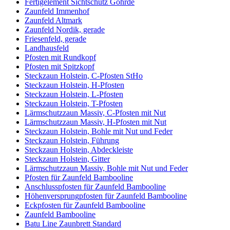
Fertigelement Sichtschutz Göhrde
Zaunfeld Immenhof
Zaunfeld Altmark
Zaunfeld Nordik, gerade
Friesenfeld, gerade
Landhausfeld
Pfosten mit Rundkopf
Pfosten mit Spitzkopf
Steckzaun Holstein, C-Pfosten StHo
Steckzaun Holstein, H-Pfosten
Steckzaun Holstein, L-Pfosten
Steckzaun Holstein, T-Pfosten
Lärmschutzzaun Massiv, C-Pfosten mit Nut
Lärmschutzzaun Massiv, H-Pfosten mit Nut
Steckzaun Holstein, Bohle mit Nut und Feder
Steckzaun Holstein, Führung
Steckzaun Holstein, Abdeckleiste
Steckzaun Holstein, Gitter
Lärmschutzzaun Massiv, Bohle mit Nut und Feder
Pfosten für Zaunfeld Bambooline
Anschlusspfosten für Zaunfeld Bambooline
Höhenversprungpfosten für Zaunfeld Bambooline
Eckpfosten für Zaunfeld Bambooline
Zaunfeld Bambooline
Batu Line Zaunbrett Standard