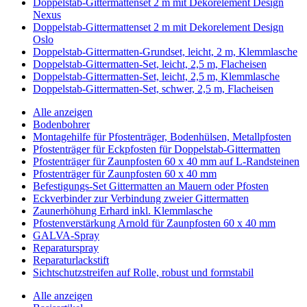
Doppelstab-Gittermattenset 2 m mit Dekorelement Design
Nexus
Doppelstab-Gittermattenset 2 m mit Dekorelement Design
Oslo
Doppelstab-Gittermatten-Grundset, leicht, 2 m, Klemmlasche
Doppelstab-Gittermatten-Set, leicht, 2,5 m, Flacheisen
Doppelstab-Gittermatten-Set, leicht, 2,5 m, Klemmlasche
Doppelstab-Gittermatten-Set, schwer, 2,5 m, Flacheisen
Alle anzeigen
Bodenbohrer
Montagehilfe für Pfostenträger, Bodenhülsen, Metallpfosten
Pfostenträger für Eckpfosten für Doppelstab-Gittermatten
Pfostenträger für Zaunpfosten 60 x 40 mm auf L-Randsteinen
Pfostenträger für Zaunpfosten 60 x 40 mm
Befestigungs-Set Gittermatten an Mauern oder Pfosten
Eckverbinder zur Verbindung zweier Gittermatten
Zaunerhöhung Erhard inkl. Klemmlasche
Pfostenverstärkung Arnold für Zaunpfosten 60 x 40 mm
GALVA-Spray
Reparaturspray
Reparaturlackstift
Sichtschutzstreifen auf Rolle, robust und formstabil
Alle anzeigen