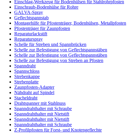
Einschlag-Werkzeug für Bodenhülsen für Stahlrohrpfosten
Einschraub-Bodenhülse für Rohre
GALVA-Spray
Geflechtspannstab
Montagehilfe für Pfostenträger, Bodenhülsen, Metallpfosten
Pfostenträger für Zaunpfosten
Reparaturlackstift
Reparaturspray
Schelle für Streben und Spannbrücken
Schelle zur Befestigung von Geflechtspannstäben
Schelle zur Befestigung von Geflechtspannstäben
Schelle zur Befestigung von Streben an Pfosten
Spanndraht
Spannschloss
Strebenkappe
Strebenplatte
Zaunpfosten-Adapter
Nähdraht auf Spindel
Stacheldraht
Drahtspanner mit Stahlnuss
Spanndrahthalter mit Schraube
Spanndrahthalter mit Nietstift
Spanndrahthalter mit Nietstift
Spanndrahthalter mit Schraube
Z-Profilpfosten für Forst- und Knotengeflechte