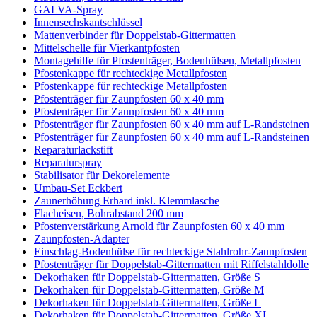
GALVA-Spray
Innensechskantschlüssel
Mattenverbinder für Doppelstab-Gittermatten
Mittelschelle für Vierkantpfosten
Montagehilfe für Pfostenträger, Bodenhülsen, Metallpfosten
Pfostenkappe für rechteckige Metallpfosten
Pfostenkappe für rechteckige Metallpfosten
Pfostenträger für Zaunpfosten 60 x 40 mm
Pfostenträger für Zaunpfosten 60 x 40 mm
Pfostenträger für Zaunpfosten 60 x 40 mm auf L-Randsteinen
Pfostenträger für Zaunpfosten 60 x 40 mm auf L-Randsteinen
Reparaturlackstift
Reparaturspray
Stabilisator für Dekorelemente
Umbau-Set Eckbert
Zaunerhöhung Erhard inkl. Klemmlasche
Flacheisen, Bohrabstand 200 mm
Pfostenverstärkung Arnold für Zaunpfosten 60 x 40 mm
Zaunpfosten-Adapter
Einschlag-Bodenhülse für rechteckige Stahlrohr-Zaunpfosten
Pfostenträger für Doppelstab-Gittermatten mit Riffelstahldolle
Dekorhaken für Doppelstab-Gittermatten, Größe S
Dekorhaken für Doppelstab-Gittermatten, Größe M
Dekorhaken für Doppelstab-Gittermatten, Größe L
Dekorhaken für Doppelstab-Gittermatten, Größe XL