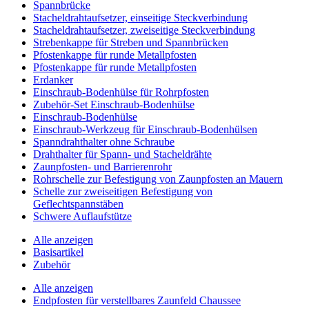
Spannbrücke
Stacheldrahtaufsetzer, einseitige Steckverbindung
Stacheldrahtaufsetzer, zweiseitige Steckverbindung
Strebenkappe für Streben und Spannbrücken
Pfostenkappe für runde Metallpfosten
Pfostenkappe für runde Metallpfosten
Erdanker
Einschraub-Bodenhülse für Rohrpfosten
Zubehör-Set Einschraub-Bodenhülse
Einschraub-Bodenhülse
Einschraub-Werkzeug für Einschraub-Bodenhülsen
Spanndrahthalter ohne Schraube
Drahthalter für Spann- und Stacheldrähte
Zaunpfosten- und Barrierenrohr
Rohrschelle zur Befestigung von Zaunpfosten an Mauern
Schelle zur zweiseitigen Befestigung von
Geflechtspannstäben
Schwere Auflaufstütze
Alle anzeigen
Basisartikel
Zubehör
Alle anzeigen
Endpfosten für verstellbares Zaunfeld Chaussee