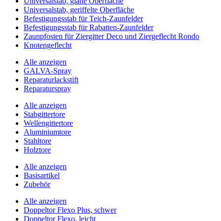
Universalstab, glatte Oberfläche
Universalstab, geriffelte Oberfläche
Befestigungsstab für Teich-Zaunfelder
Befestigungsstab für Rabatten-Zaunfelder
Zaunpfosten für Ziergitter Deco und Ziergeflecht Rondo
Knotengeflecht
Alle anzeigen
GALVA-Spray
Reparaturlackstift
Reparaturspray
Alle anzeigen
Stabgittertore
Wellengittertore
Aluminiumtore
Stahltore
Holztore
Alle anzeigen
Basisartikel
Zubehör
Alle anzeigen
Doppeltor Flexo Plus, schwer
Doppeltor Flexo, leicht