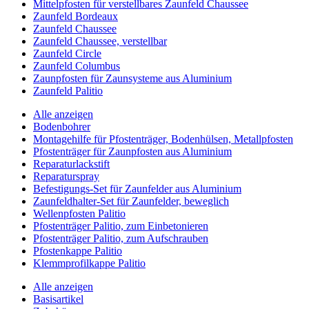
Mittelpfosten für verstellbares Zaunfeld Chaussee
Zaunfeld Bordeaux
Zaunfeld Chaussee
Zaunfeld Chaussee, verstellbar
Zaunfeld Circle
Zaunfeld Columbus
Zaunpfosten für Zaunsysteme aus Aluminium
Zaunfeld Palitio
Alle anzeigen
Bodenbohrer
Montagehilfe für Pfostenträger, Bodenhülsen, Metallpfosten
Pfostenträger für Zaunpfosten aus Aluminium
Reparaturlackstift
Reparaturspray
Befestigungs-Set für Zaunfelder aus Aluminium
Zaunfeldhalter-Set für Zaunfelder, beweglich
Wellenpfosten Palitio
Pfostenträger Palitio, zum Einbetonieren
Pfostenträger Palitio, zum Aufschrauben
Pfostenkappe Palitio
Klemmprofilkappe Palitio
Alle anzeigen
Basisartikel