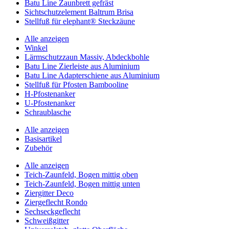
Batu Line Zaunbrett gefräst
Sichtschutzelement Baltrum Brisa
Stellfuß für elephant® Steckzäune
Alle anzeigen
Winkel
Lärmschutzzaun Massiv, Abdeckbohle
Batu Line Zierleiste aus Aluminium
Batu Line Adapterschiene aus Aluminium
Stellfuß für Pfosten Bambooline
H-Pfostenanker
U-Pfostenanker
Schraublasche
Alle anzeigen
Basisartikel
Zubehör
Alle anzeigen
Teich-Zaunfeld, Bogen mittig oben
Teich-Zaunfeld, Bogen mittig unten
Ziergitter Deco
Ziergeflecht Rondo
Sechseckgeflecht
Schweißgitter