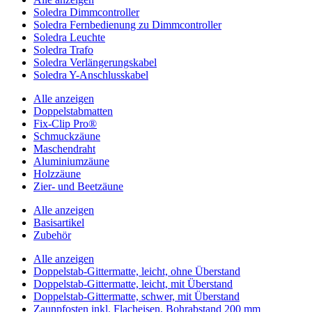
Soledra Dimmcontroller
Soledra Fernbedienung zu Dimmcontroller
Soledra Leuchte
Soledra Trafo
Soledra Verlängerungskabel
Soledra Y-Anschlusskabel
Alle anzeigen
Doppelstabmatten
Fix-Clip Pro®
Schmuckzäune
Maschendraht
Aluminiumzäune
Holzzäune
Zier- und Beetzäune
Alle anzeigen
Basisartikel
Zubehör
Alle anzeigen
Doppelstab-Gittermatte, leicht, ohne Überstand
Doppelstab-Gittermatte, leicht, mit Überstand
Doppelstab-Gittermatte, schwer, mit Überstand
Zaunpfosten inkl. Flacheisen, Bohrabstand 200 mm