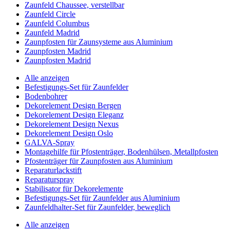
Zaunfeld Chaussee, verstellbar
Zaunfeld Circle
Zaunfeld Columbus
Zaunfeld Madrid
Zaunpfosten für Zaunsysteme aus Aluminium
Zaunpfosten Madrid
Zaunpfosten Madrid
Alle anzeigen
Befestigungs-Set für Zaunfelder
Bodenbohrer
Dekorelement Design Bergen
Dekorelement Design Eleganz
Dekorelement Design Nexus
Dekorelement Design Oslo
GALVA-Spray
Montagehilfe für Pfostenträger, Bodenhülsen, Metallpfosten
Pfostenträger für Zaunpfosten aus Aluminium
Reparaturlackstift
Reparaturspray
Stabilisator für Dekorelemente
Befestigungs-Set für Zaunfelder aus Aluminium
Zaunfeldhalter-Set für Zaunfelder, beweglich
Alle anzeigen