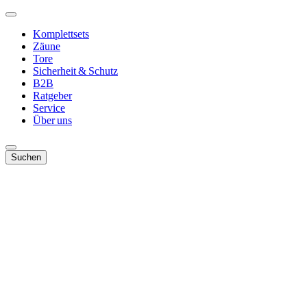
Komplettsets
Zäune
Tore
Sicherheit & Schutz
B2B
Ratgeber
Service
Über uns
Suchen