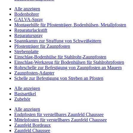
Alle anzeigen
Bodenbohrer
GALVA-Spray
Montagehilfe für Pfostenträger, Bodenhülsen, Metallpfosten
Reparaturlackstift
Reparaturspray
Spannkamm zur Straffung von Schweißgittern
Pfostenträger für Zaunpfosten
Strebenplatte
Einschlag-Bodenhülse für Stahlrohr-Zaunpfosten
Einschlag-Werkzeug für Bodenhülsen für Stahlrohrpfosten
Rohrschelle zur Befestigung von Zaunpfosten an Mauern
Zaunpfosten-Adapter
Schelle zur Befestigung von Streben an Pfosten
Alle anzeigen
Basisartikel
Zubehör
Alle anzeigen
Endpfosten für verstellbares Zaunfeld Chaussee
Mittelpfosten für verstellbares Zaunfeld Chaussee
Zaunfeld Bordeaux
Zaunfeld Chaussee