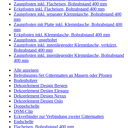
Zaunpfosten inkl. Flacheisen, Bohrabstand 400 mm
Eckpfosten inkl. Flacheisen, Bohrabstand 400 mm
Zaunpfosten inkl. separater Klemmlasche, Bohrabstand 400
mm
Zaunpfosten mit Platte inkl. Klemmlasche, Bohrabstand 400
mm
Eckpfosten inkl. Klemmlasche, Bohrabstand 400 mm
Zaunpfosten, ungebohrt
Zaunpfosten inkl. innenliegender Klemmlasche, verkürzt,
Bohrabstand 400 mm
Zaunpfosten inkl. innenliegender Klemmlasche, Bohrabstand
400 mm
Alle anzeigen
Befestigungs-Set Gittermatten an Mauern oder Pfosten
Bodenbohrer
Dekorelement Design Bergen
Dekorelement Design Eleganz
Dekorelement Design Nexus
Dekorelement Design Oslo
Doppelschelle
DSM-Clip
Eckverbinder zur Verbindung zweier Gittermatten
Endschelle
Flacheisen, Bohrabstand 400 mm