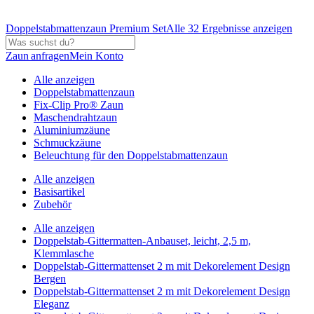
Doppelstabmattenzaun Premium Set
Alle 32 Ergebnisse anzeigen
Zaun anfragen
Mein Konto
Alle anzeigen
Doppelstabmattenzaun
Fix-Clip Pro® Zaun
Maschendrahtzaun
Aluminiumzäune
Schmuckzäune
Beleuchtung für den Doppelstabmattenzaun
Alle anzeigen
Basisartikel
Zubehör
Alle anzeigen
Doppelstab-Gittermatten-Anbauset, leicht, 2,5 m,
Klemmlasche
Doppelstab-Gittermattenset 2 m mit Dekorelement Design
Bergen
Doppelstab-Gittermattenset 2 m mit Dekorelement Design
Eleganz