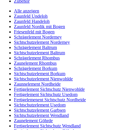
Zubehör
Alle anzeigen
Zaunfeld Undeloh
Zaunfeld Handeloh
Zaunfeld Nordik mit Bogen
Friesenfeld mit Bogen
Schrägelement Norderney
Sichtschutzelement Norderney
Schrägelement Baltrum
Sichtschutzelement Baltrum
Schrägelement Rhombus
Zaunelement Rhombus
Schrägelement Borkum
Sichtschutzelement Borkum
Sichtschutzelement Nienwohlde
Zaunnelement Nordheide
Fertigelement Sichtschutz Nienwohlde
Fertigelement Sichtschutz Usedom
Fertigelemenent Sichtschutz Nordheide
Sichtschutzelement Usedom
Sichtschutzelement Garbsen
Sichtschutzelement Wendland
Zaunelement Göhrde
Fertigelement Sichtschutz Wendland