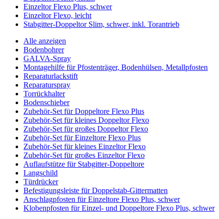
Einzeltor Flexo Plus, schwer
Einzeltor Flexo, leicht
Stabgitter-Doppeltor Slim, schwer, inkl. Torantrieb
Alle anzeigen
Bodenbohrer
GALVA-Spray
Montagehilfe für Pfostenträger, Bodenhülsen, Metallpfosten
Reparaturlackstift
Reparaturspray
Torrückhalter
Bodenschieber
Zubehör-Set für Doppeltore Flexo Plus
Zubehör-Set für kleines Doppeltor Flexo
Zubehör-Set für großes Doppeltor Flexo
Zubehör-Set für Einzeltore Flexo Plus
Zubehör-Set für kleines Einzeltor Flexo
Zubehör-Set für großes Einzeltor Flexo
Auflaufstütze für Stabgitter-Doppeltore
Langschild
Türdrücker
Befestigungsleiste für Doppelstab-Gittermatten
Anschlagpfosten für Einzeltore Flexo Plus, schwer
Klobenpfosten für Einzel- und Doppeltore Flexo Plus, schwer