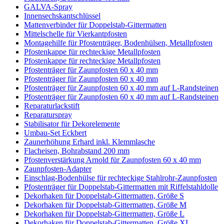
GALVA-Spray
Innensechskantschlüssel
Mattenverbinder für Doppelstab-Gittermatten
Mittelschelle für Vierkantpfosten
Montagehilfe für Pfostenträger, Bodenhülsen, Metallpfosten
Pfostenkappe für rechteckige Metallpfosten
Pfostenkappe für rechteckige Metallpfosten
Pfostenträger für Zaunpfosten 60 x 40 mm
Pfostenträger für Zaunpfosten 60 x 40 mm
Pfostenträger für Zaunpfosten 60 x 40 mm auf L-Randsteinen
Pfostenträger für Zaunpfosten 60 x 40 mm auf L-Randsteinen
Reparaturlackstift
Reparaturspray
Stabilisator für Dekorelemente
Umbau-Set Eckbert
Zaunerhöhung Erhard inkl. Klemmlasche
Flacheisen, Bohrabstand 200 mm
Pfostenverstärkung Arnold für Zaunpfosten 60 x 40 mm
Zaunpfosten-Adapter
Einschlag-Bodenhülse für rechteckige Stahlrohr-Zaunpfosten
Pfostenträger für Doppelstab-Gittermatten mit Riffelstahldolle
Dekorhaken für Doppelstab-Gittermatten, Größe S
Dekorhaken für Doppelstab-Gittermatten, Größe M
Dekorhaken für Doppelstab-Gittermatten, Größe L
Dekorhaken für Doppelstab-Gittermatten, Größe XL