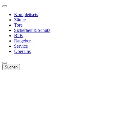
Komplettsets
Zäune
Tore
Sicherheit & Schutz
B2B
Ratgeber
Service
Über uns
Suchen