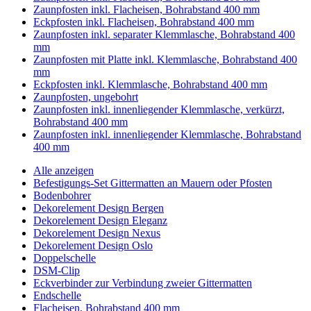
Zaunpfosten inkl. Flacheisen, Bohrabstand 400 mm
Eckpfosten inkl. Flacheisen, Bohrabstand 400 mm
Zaunpfosten inkl. separater Klemmlasche, Bohrabstand 400
mm
Zaunpfosten mit Platte inkl. Klemmlasche, Bohrabstand 400
mm
Eckpfosten inkl. Klemmlasche, Bohrabstand 400 mm
Zaunpfosten, ungebohrt
Zaunpfosten inkl. innenliegender Klemmlasche, verkürzt,
Bohrabstand 400 mm
Zaunpfosten inkl. innenliegender Klemmlasche, Bohrabstand
400 mm
Alle anzeigen
Befestigungs-Set Gittermatten an Mauern oder Pfosten
Bodenbohrer
Dekorelement Design Bergen
Dekorelement Design Eleganz
Dekorelement Design Nexus
Dekorelement Design Oslo
Doppelschelle
DSM-Clip
Eckverbinder zur Verbindung zweier Gittermatten
Endschelle
Flacheisen, Bohrabstand 400 mm