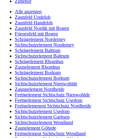
Zubehör
Alle anzeigen
Zaunfeld Undeloh
Zaunfeld Handeloh
Zaunfeld Nordik mit Bogen
Friesenfeld mit Bogen
Schrägelement Norderney
Sichtschutzelement Norderney
Schrägelement Baltrum
Sichtschutzelement Baltrum
Schrägelement Rhombus
Zaunelement Rhombus
Schrägelement Borkum
Sichtschutzelement Borkum
Sichtschutzelement Nienwohlde
Zaunnelement Nordheide
Fertigelement Sichtschutz Nienwohlde
Fertigelement Sichtschutz Usedom
Fertigelemenent Sichtschutz Nordheide
Sichtschutzelement Usedom
Sichtschutzelement Garbsen
Sichtschutzelement Wendland
Zaunelement Göhrde
Fertigelement Sichtschutz Wendland