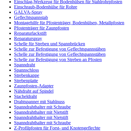
Einschlag-Werkzeug für Bodenhülsen für Stahlrohrpfosten
Einschraub-Bodenhülse für Rohre
GALVA-Spray
Geflechtspannstab
Montagehilfe für Pfostenträger, Bodenhülsen, Metallpfosten
Pfostenträger für Zaunpfosten
Reparaturlackstift
Reparaturspray
Schelle für Streben und Spannbrücken
Schelle zur Befestigung von Geflechtspannstäben
Schelle zur Befestigung von Geflechtspannstäben
Schelle zur Befestigung von Streben an Pfosten
Spanndraht
Spannschloss
Strebenkappe
Strebenplatte
Zaunpfosten-Adapter
Nähdraht auf Spindel
Stacheldraht
Drahtspanner mit Stahlnuss
Spanndrahthalter mit Schraube
Spanndrahthalter mit Nietstift
Spanndrahthalter mit Nietstift
Spanndrahthalter mit Schraube
Z-Profilpfosten für Forst- und Knotengeflechte