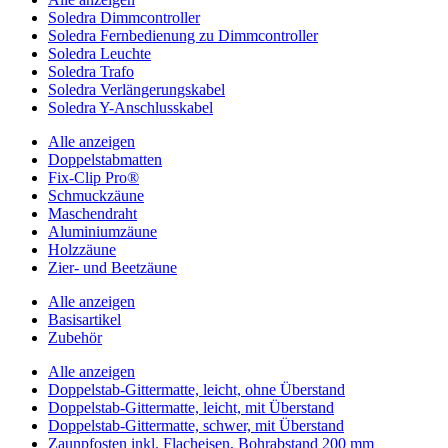
Soledra Dimmcontroller
Soledra Fernbedienung zu Dimmcontroller
Soledra Leuchte
Soledra Trafo
Soledra Verlängerungskabel
Soledra Y-Anschlusskabel
Alle anzeigen
Doppelstabmatten
Fix-Clip Pro®
Schmuckzäune
Maschendraht
Aluminiumzäune
Holzzäune
Zier- und Beetzäune
Alle anzeigen
Basisartikel
Zubehör
Alle anzeigen
Doppelstab-Gittermatte, leicht, ohne Überstand
Doppelstab-Gittermatte, leicht, mit Überstand
Doppelstab-Gittermatte, schwer, mit Überstand
Zaunpfosten inkl. Flacheisen, Bohrabstand 200 mm