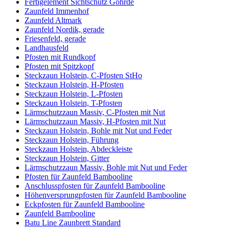
Fertigelement Sichtschutz Göhrde
Zaunfeld Immenhof
Zaunfeld Altmark
Zaunfeld Nordik, gerade
Friesenfeld, gerade
Landhausfeld
Pfosten mit Rundkopf
Pfosten mit Spitzkopf
Steckzaun Holstein, C-Pfosten StHo
Steckzaun Holstein, H-Pfosten
Steckzaun Holstein, L-Pfosten
Steckzaun Holstein, T-Pfosten
Lärmschutzzaun Massiv, C-Pfosten mit Nut
Lärmschutzzaun Massiv, H-Pfosten mit Nut
Steckzaun Holstein, Bohle mit Nut und Feder
Steckzaun Holstein, Führung
Steckzaun Holstein, Abdeckleiste
Steckzaun Holstein, Gitter
Lärmschutzzaun Massiv, Bohle mit Nut und Feder
Pfosten für Zaunfeld Bambooline
Anschlusspfosten für Zaunfeld Bambooline
Höhenversprungpfosten für Zaunfeld Bambooline
Eckpfosten für Zaunfeld Bambooline
Zaunfeld Bambooline
Batu Line Zaunbrett Standard