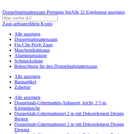
Doppelstabmattenzaun Premium Set
Alle 32 Ergebnisse anzeigen
Zaun anfragen
Mein Konto
Alle anzeigen
Doppelstabmattenzaun
Fix-Clip Pro® Zaun
Maschendrahtzaun
Aluminiumzäune
Schmuckzäune
Beleuchtung für den Doppelstabmattenzaun
Alle anzeigen
Basisartikel
Zubehör
Alle anzeigen
Doppelstab-Gittermatten-Anbauset, leicht, 2,5 m,
Klemmlasche
Doppelstab-Gittermattenset 2 m mit Dekorelement Design
Bergen
Doppelstab-Gittermattenset 2 m mit Dekorelement Design
Eleganz