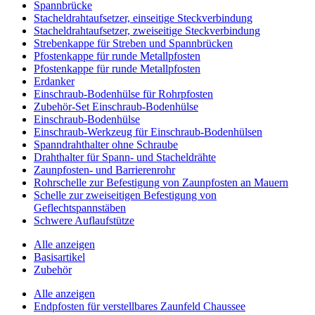
Spannbrücke
Stacheldrahtaufsetzer, einseitige Steckverbindung
Stacheldrahtaufsetzer, zweiseitige Steckverbindung
Strebenkappe für Streben und Spannbrücken
Pfostenkappe für runde Metallpfosten
Pfostenkappe für runde Metallpfosten
Erdanker
Einschraub-Bodenhülse für Rohrpfosten
Zubehör-Set Einschraub-Bodenhülse
Einschraub-Bodenhülse
Einschraub-Werkzeug für Einschraub-Bodenhülsen
Spanndrahthalter ohne Schraube
Drahthalter für Spann- und Stacheldrähte
Zaunpfosten- und Barrierenrohr
Rohrschelle zur Befestigung von Zaunpfosten an Mauern
Schelle zur zweiseitigen Befestigung von
Geflechtspannstäben
Schwere Auflaufstütze
Alle anzeigen
Basisartikel
Zubehör
Alle anzeigen
Endpfosten für verstellbares Zaunfeld Chaussee