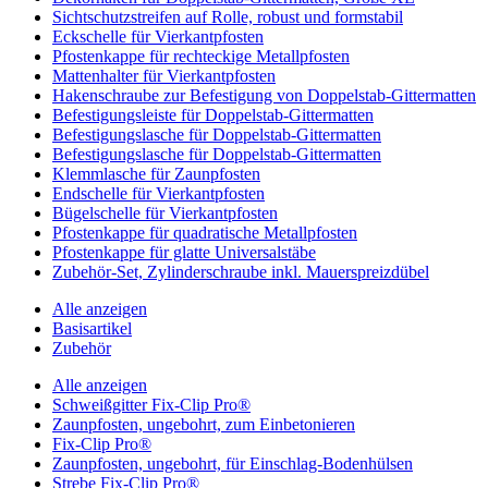
Sichtschutzstreifen auf Rolle, robust und formstabil
Eckschelle für Vierkantpfosten
Pfostenkappe für rechteckige Metallpfosten
Mattenhalter für Vierkantpfosten
Hakenschraube zur Befestigung von Doppelstab-Gittermatten
Befestigungsleiste für Doppelstab-Gittermatten
Befestigungslasche für Doppelstab-Gittermatten
Befestigungslasche für Doppelstab-Gittermatten
Klemmlasche für Zaunpfosten
Endschelle für Vierkantpfosten
Bügelschelle für Vierkantpfosten
Pfostenkappe für quadratische Metallpfosten
Pfostenkappe für glatte Universalstäbe
Zubehör-Set, Zylinderschraube inkl. Mauerspreizdübel
Alle anzeigen
Basisartikel
Zubehör
Alle anzeigen
Schweißgitter Fix-Clip Pro®
Zaunpfosten, ungebohrt, zum Einbetonieren
Fix-Clip Pro®
Zaunpfosten, ungebohrt, für Einschlag-Bodenhülsen
Strebe Fix-Clip Pro®