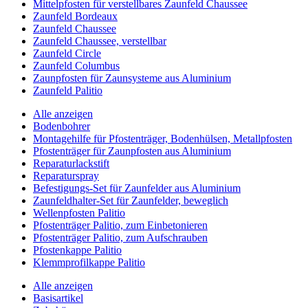
Mittelpfosten für verstellbares Zaunfeld Chaussee
Zaunfeld Bordeaux
Zaunfeld Chaussee
Zaunfeld Chaussee, verstellbar
Zaunfeld Circle
Zaunfeld Columbus
Zaunpfosten für Zaunsysteme aus Aluminium
Zaunfeld Palitio
Alle anzeigen
Bodenbohrer
Montagehilfe für Pfostenträger, Bodenhülsen, Metallpfosten
Pfostenträger für Zaunpfosten aus Aluminium
Reparaturlackstift
Reparaturspray
Befestigungs-Set für Zaunfelder aus Aluminium
Zaunfeldhalter-Set für Zaunfelder, beweglich
Wellenpfosten Palitio
Pfostenträger Palitio, zum Einbetonieren
Pfostenträger Palitio, zum Aufschrauben
Pfostenkappe Palitio
Klemmprofilkappe Palitio
Alle anzeigen
Basisartikel