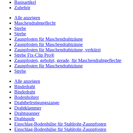
Basisartikel
Zubehör
Alle anzeigen
Maschendrahtgeflecht
Strebe
Strebe
Zaunpfosten für Maschendrahtzäune
Zaunpfosten für Maschendrahtzäune
Zaunpfosten für Maschendrahtzäune, verkürzt
Strebe Fix-Clip Pro®
Zaunpfosten, gebohrt, gerade, für Maschendrahtgeflechte
Zaunpfosten für Maschendrahtzäune
Strebe
Alle anzeigen
Bindedraht
Bindedraht
Bodenbohrer
Drahtbefestigungszange
Drahtklammer
Drahtspanner
Drahtspule
Einschlag-Bodenhülse für Stahlrohr-Zaunpfosten
Einschlag-Bodenhülse für Stahlrohr-Zaunpfosten