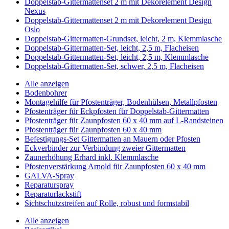
Doppelstab-Gittermattenset 2 m mit Dekorelement Design
Nexus
Doppelstab-Gittermattenset 2 m mit Dekorelement Design
Oslo
Doppelstab-Gittermatten-Grundset, leicht, 2 m, Klemmlasche
Doppelstab-Gittermatten-Set, leicht, 2,5 m, Flacheisen
Doppelstab-Gittermatten-Set, leicht, 2,5 m, Klemmlasche
Doppelstab-Gittermatten-Set, schwer, 2,5 m, Flacheisen
Alle anzeigen
Bodenbohrer
Montagehilfe für Pfostenträger, Bodenhülsen, Metallpfosten
Pfostenträger für Eckpfosten für Doppelstab-Gittermatten
Pfostenträger für Zaunpfosten 60 x 40 mm auf L-Randsteinen
Pfostenträger für Zaunpfosten 60 x 40 mm
Befestigungs-Set Gittermatten an Mauern oder Pfosten
Eckverbinder zur Verbindung zweier Gittermatten
Zaunerhöhung Erhard inkl. Klemmlasche
Pfostenverstärkung Arnold für Zaunpfosten 60 x 40 mm
GALVA-Spray
Reparaturspray
Reparaturlackstift
Sichtschutzstreifen auf Rolle, robust und formstabil
Alle anzeigen