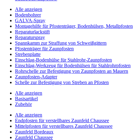
Alle anzeigen
Bodenbohrer
GALVA-Spray
Montagehilfe für Pfostenträger, Bodenhülsen, Metallpfosten
Reparaturlackstift
Reparaturspray
Spannkamm zur Straffung von Schweißgittern
Pfostenträger für Zaunpfosten
Strebenplatte
Einschlag-Bodenhülse für Stahlrohr-Zaunpfosten
Einschlag-Werkzeug für Bodenhülsen für Stahlrohrpfosten
Rohrschelle zur Befestigung von Zaunpfosten an Mauern
Zaunpfosten-Adapter
Schelle zur Befestigung von Streben an Pfosten
Alle anzeigen
Basisartikel
Zubehör
Alle anzeigen
Endpfosten für verstellbares Zaunfeld Chaussee
Mittelpfosten für verstellbares Zaunfeld Chaussee
Zaunfeld Bordeaux
Zaunfeld Chaussee