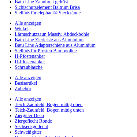
Batu Line Zaunbrett gefräst
Sichtschutzelement Baltrum Brisa
Stellfuß für elephant® Steckzäune
Alle anzeigen
Winkel
Lärmschutzzaun Massiv, Abdeckbohle
Batu Line Zierleiste aus Aluminium
Batu Line Adapterschiene aus Aluminium
Stellfuß für Pfosten Bambooline
H-Pfostenanker
U-Pfostenanker
Schraublasche
Alle anzeigen
Basisartikel
Zubehör
Alle anzeigen
Teich-Zaunfeld, Bogen mittig oben
Teich-Zaunfeld, Bogen mittig unten
Ziergitter Deco
Ziergeflecht Rondo
Sechseckgeflecht
Schweißgitter