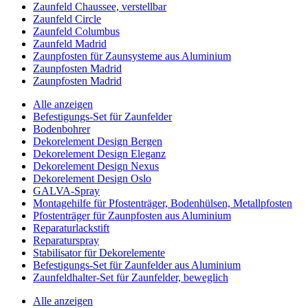
Zaunfeld Chaussee, verstellbar
Zaunfeld Circle
Zaunfeld Columbus
Zaunfeld Madrid
Zaunpfosten für Zaunsysteme aus Aluminium
Zaunpfosten Madrid
Zaunpfosten Madrid
Alle anzeigen
Befestigungs-Set für Zaunfelder
Bodenbohrer
Dekorelement Design Bergen
Dekorelement Design Eleganz
Dekorelement Design Nexus
Dekorelement Design Oslo
GALVA-Spray
Montagehilfe für Pfostenträger, Bodenhülsen, Metallpfosten
Pfostenträger für Zaunpfosten aus Aluminium
Reparaturlackstift
Reparaturspray
Stabilisator für Dekorelemente
Befestigungs-Set für Zaunfelder aus Aluminium
Zaunfeldhalter-Set für Zaunfelder, beweglich
Alle anzeigen