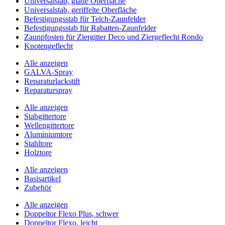
Universalstab, glatte Oberfläche
Universalstab, geriffelte Oberfläche
Befestigungsstab für Teich-Zaunfelder
Befestigungsstab für Rabatten-Zaunfelder
Zaunpfosten für Ziergitter Deco und Ziergeflecht Rondo
Knotengeflecht
Alle anzeigen
GALVA-Spray
Reparaturlackstift
Reparaturspray
Alle anzeigen
Stabgittertore
Wellengittertore
Aluminiumtore
Stahltore
Holztore
Alle anzeigen
Basisartikel
Zubehör
Alle anzeigen
Doppeltor Flexo Plus, schwer
Doppeltor Flexo, leicht