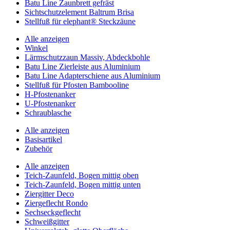
Batu Line Zaunbrett gefräst
Sichtschutzelement Baltrum Brisa
Stellfuß für elephant® Steckzäune
Alle anzeigen
Winkel
Lärmschutzzaun Massiv, Abdeckbohle
Batu Line Zierleiste aus Aluminium
Batu Line Adapterschiene aus Aluminium
Stellfuß für Pfosten Bambooline
H-Pfostenanker
U-Pfostenanker
Schraublasche
Alle anzeigen
Basisartikel
Zubehör
Alle anzeigen
Teich-Zaunfeld, Bogen mittig oben
Teich-Zaunfeld, Bogen mittig unten
Ziergitter Deco
Ziergeflecht Rondo
Sechseckgeflecht
Schweißgitter