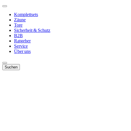
Komplettsets
Zäune
Tore
Sicherheit & Schutz
B2B
Ratgeber
Service
Über uns
Suchen