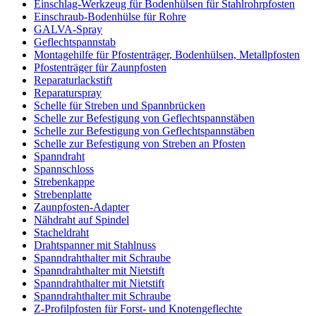
Einschlag-Werkzeug für Bodenhülsen für Stahlrohrpfosten
Einschraub-Bodenhülse für Rohre
GALVA-Spray
Geflechtspannstab
Montagehilfe für Pfostenträger, Bodenhülsen, Metallpfosten
Pfostenträger für Zaunpfosten
Reparaturlackstift
Reparaturspray
Schelle für Streben und Spannbrücken
Schelle zur Befestigung von Geflechtspannstäben
Schelle zur Befestigung von Geflechtspannstäben
Schelle zur Befestigung von Streben an Pfosten
Spanndraht
Spannschloss
Strebenkappe
Strebenplatte
Zaunpfosten-Adapter
Nähdraht auf Spindel
Stacheldraht
Drahtspanner mit Stahlnuss
Spanndrahthalter mit Schraube
Spanndrahthalter mit Nietstift
Spanndrahthalter mit Nietstift
Spanndrahthalter mit Schraube
Z-Profilpfosten für Forst- und Knotengeflechte