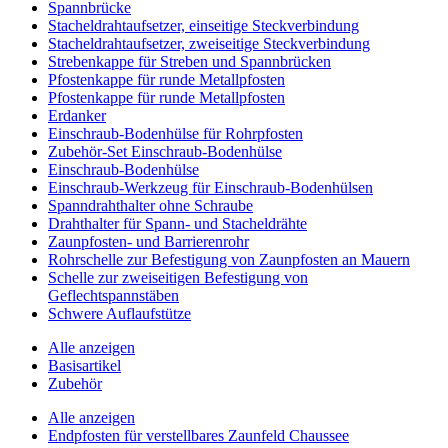
Spannbrücke
Stacheldrahtaufsetzer, einseitige Steckverbindung
Stacheldrahtaufsetzer, zweiseitige Steckverbindung
Strebenkappe für Streben und Spannbrücken
Pfostenkappe für runde Metallpfosten
Pfostenkappe für runde Metallpfosten
Erdanker
Einschraub-Bodenhülse für Rohrpfosten
Zubehör-Set Einschraub-Bodenhülse
Einschraub-Bodenhülse
Einschraub-Werkzeug für Einschraub-Bodenhülsen
Spanndrahthalter ohne Schraube
Drahthalter für Spann- und Stacheldrähte
Zaunpfosten- und Barrierenrohr
Rohrschelle zur Befestigung von Zaunpfosten an Mauern
Schelle zur zweiseitigen Befestigung von
Geflechtspannstäben
Schwere Auflaufstütze
Alle anzeigen
Basisartikel
Zubehör
Alle anzeigen
Endpfosten für verstellbares Zaunfeld Chaussee