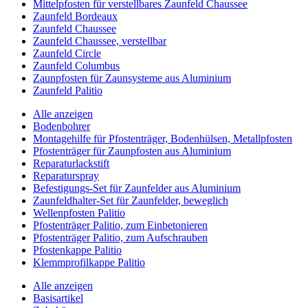
Mittelpfosten für verstellbares Zaunfeld Chaussee
Zaunfeld Bordeaux
Zaunfeld Chaussee
Zaunfeld Chaussee, verstellbar
Zaunfeld Circle
Zaunfeld Columbus
Zaunpfosten für Zaunsysteme aus Aluminium
Zaunfeld Palitio
Alle anzeigen
Bodenbohrer
Montagehilfe für Pfostenträger, Bodenhülsen, Metallpfosten
Pfostenträger für Zaunpfosten aus Aluminium
Reparaturlackstift
Reparaturspray
Befestigungs-Set für Zaunfelder aus Aluminium
Zaunfeldhalter-Set für Zaunfelder, beweglich
Wellenpfosten Palitio
Pfostenträger Palitio, zum Einbetonieren
Pfostenträger Palitio, zum Aufschrauben
Pfostenkappe Palitio
Klemmprofilkappe Palitio
Alle anzeigen
Basisartikel