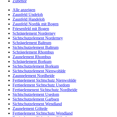
Zubehör
Alle anzeigen
Zaunfeld Undeloh
Zaunfeld Handeloh
Zaunfeld Nordik mit Bogen
Friesenfeld mit Bogen
Schrägelement Norderney
Sichtschutzelement Norderney
Schrägelement Baltrum
Sichtschutzelement Baltrum
Schrägelement Rhombus
Zaunelement Rhombus
Schrägelement Borkum
Sichtschutzelement Borkum
Sichtschutzelement Nienwohlde
Zaunnelement Nordheide
Fertigelement Sichtschutz Nienwohlde
Fertigelement Sichtschutz Usedom
Fertigelemenent Sichtschutz Nordheide
Sichtschutzelement Usedom
Sichtschutzelement Garbsen
Sichtschutzelement Wendland
Zaunelement Göhrde
Fertigelement Sichtschutz Wendland