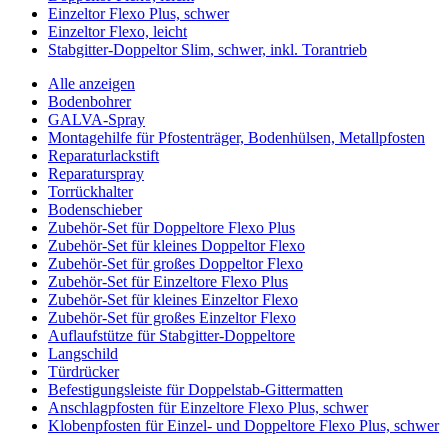
Einzeltor Flexo Plus, schwer
Einzeltor Flexo, leicht
Stabgitter-Doppeltor Slim, schwer, inkl. Torantrieb
Alle anzeigen
Bodenbohrer
GALVA-Spray
Montagehilfe für Pfostenträger, Bodenhülsen, Metallpfosten
Reparaturlackstift
Reparaturspray
Torrückhalter
Bodenschieber
Zubehör-Set für Doppeltore Flexo Plus
Zubehör-Set für kleines Doppeltor Flexo
Zubehör-Set für großes Doppeltor Flexo
Zubehör-Set für Einzeltore Flexo Plus
Zubehör-Set für kleines Einzeltor Flexo
Zubehör-Set für großes Einzeltor Flexo
Auflaufstütze für Stabgitter-Doppeltore
Langschild
Türdrücker
Befestigungsleiste für Doppelstab-Gittermatten
Anschlagpfosten für Einzeltore Flexo Plus, schwer
Klobenpfosten für Einzel- und Doppeltore Flexo Plus, schwer