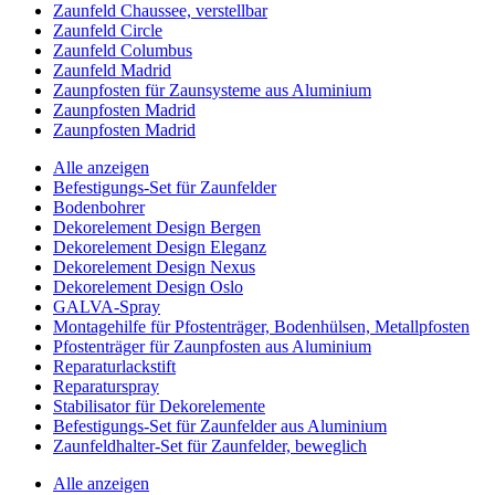
Zaunfeld Chaussee, verstellbar
Zaunfeld Circle
Zaunfeld Columbus
Zaunfeld Madrid
Zaunpfosten für Zaunsysteme aus Aluminium
Zaunpfosten Madrid
Zaunpfosten Madrid
Alle anzeigen
Befestigungs-Set für Zaunfelder
Bodenbohrer
Dekorelement Design Bergen
Dekorelement Design Eleganz
Dekorelement Design Nexus
Dekorelement Design Oslo
GALVA-Spray
Montagehilfe für Pfostenträger, Bodenhülsen, Metallpfosten
Pfostenträger für Zaunpfosten aus Aluminium
Reparaturlackstift
Reparaturspray
Stabilisator für Dekorelemente
Befestigungs-Set für Zaunfelder aus Aluminium
Zaunfeldhalter-Set für Zaunfelder, beweglich
Alle anzeigen