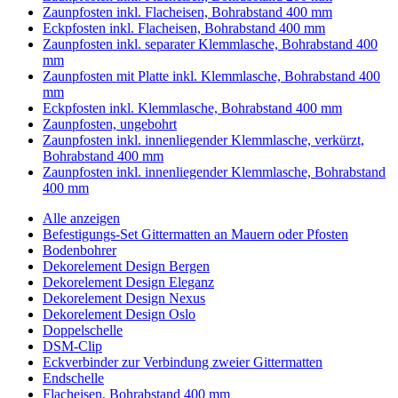
Zaunpfosten inkl. Flacheisen, Bohrabstand 400 mm
Eckpfosten inkl. Flacheisen, Bohrabstand 400 mm
Zaunpfosten inkl. separater Klemmlasche, Bohrabstand 400
mm
Zaunpfosten mit Platte inkl. Klemmlasche, Bohrabstand 400
mm
Eckpfosten inkl. Klemmlasche, Bohrabstand 400 mm
Zaunpfosten, ungebohrt
Zaunpfosten inkl. innenliegender Klemmlasche, verkürzt,
Bohrabstand 400 mm
Zaunpfosten inkl. innenliegender Klemmlasche, Bohrabstand
400 mm
Alle anzeigen
Befestigungs-Set Gittermatten an Mauern oder Pfosten
Bodenbohrer
Dekorelement Design Bergen
Dekorelement Design Eleganz
Dekorelement Design Nexus
Dekorelement Design Oslo
Doppelschelle
DSM-Clip
Eckverbinder zur Verbindung zweier Gittermatten
Endschelle
Flacheisen, Bohrabstand 400 mm