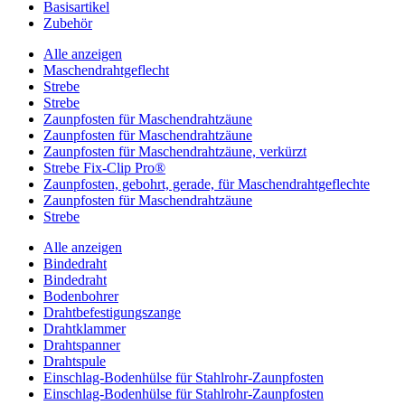
Basisartikel
Zubehör
Alle anzeigen
Maschendrahtgeflecht
Strebe
Strebe
Zaunpfosten für Maschendrahtzäune
Zaunpfosten für Maschendrahtzäune
Zaunpfosten für Maschendrahtzäune, verkürzt
Strebe Fix-Clip Pro®
Zaunpfosten, gebohrt, gerade, für Maschendrahtgeflechte
Zaunpfosten für Maschendrahtzäune
Strebe
Alle anzeigen
Bindedraht
Bindedraht
Bodenbohrer
Drahtbefestigungszange
Drahtklammer
Drahtspanner
Drahtspule
Einschlag-Bodenhülse für Stahlrohr-Zaunpfosten
Einschlag-Bodenhülse für Stahlrohr-Zaunpfosten