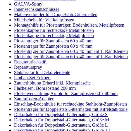
GALVA-Spray
Innensechskantschlüssel
Mattenverbinder für Doppelstab-Gittermatten
Mittelschelle für Vierkantpfosten
Montagehilfe für Pfostenträger, Bodenhülsen, Metallpfosten
Pfostenkappe für rechteckige Metallpfosten
Pfostenkappe für rechteckige Metallpfosten
Pfostenträger für Zaunpfosten 60 x 40 mm
Pfostenträger für Zaunpfosten 60 x 40 mm
Pfostenträger für Zaunpfosten 60 x 40 mm auf L-Randsteinen
Pfostenträger für Zaunpfosten 60 x 40 mm auf L-Randsteinen
Reparaturlackstift
Reparaturspray
Stabilisator für Dekorelemente
Umbau-Set Eckbert
Zaunerhöhung Erhard inkl. Klemmlasche
Flacheisen, Bohrabstand 200 mm
Pfostenverstärkung Arnold für Zaunpfosten 60 x 40 mm
Zaunpfosten-Adapter
Einschlag-Bodenhülse für rechteckige Stahlrohr-Zaunpfosten
Pfostenträger für Doppelstab-Gittermatten mit Riffelstahldolle
Dekorhaken für Doppelstab-Gittermatten, Größe S
Dekorhaken für Doppelstab-Gittermatten, Größe M
Dekorhaken für Doppelstab-Gittermatten, Größe L
Dekorhaken für Doppelstab-Gittermatten, Größe XL