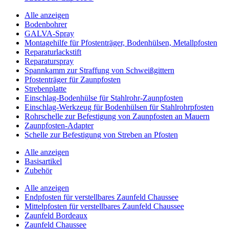
Alle anzeigen
Bodenbohrer
GALVA-Spray
Montagehilfe für Pfostenträger, Bodenhülsen, Metallpfosten
Reparaturlackstift
Reparaturspray
Spannkamm zur Straffung von Schweißgittern
Pfostenträger für Zaunpfosten
Strebenplatte
Einschlag-Bodenhülse für Stahlrohr-Zaunpfosten
Einschlag-Werkzeug für Bodenhülsen für Stahlrohrpfosten
Rohrschelle zur Befestigung von Zaunpfosten an Mauern
Zaunpfosten-Adapter
Schelle zur Befestigung von Streben an Pfosten
Alle anzeigen
Basisartikel
Zubehör
Alle anzeigen
Endpfosten für verstellbares Zaunfeld Chaussee
Mittelpfosten für verstellbares Zaunfeld Chaussee
Zaunfeld Bordeaux
Zaunfeld Chaussee