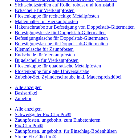
Sichtschutzstreifen auf Rolle, robust und formstabil
Eckschelle für Vierkantpfosten
Pfostenkappe für rechteckige Metallpfosten
Mattenhalter für Vierkantpfosten
Hakenschraube zur Befestigung von Doppelstab-Gittermatten
Befestigungsleiste für Doppelstab-Gittermatten
Befestigungslasche für Doppelstab-Gittermatten
Befestigungslasche für Doppelstab-Gittermatten
Klemmlasche für Zaunpfosten
Endschelle für Vierkantpfosten
Bügelschelle für Vierkantpfosten
Pfostenkappe für quadratische Metallpfosten
Pfostenkappe für glatte Universalstäbe
Zubehör-Set, Zylinderschraube inkl. Mauerspreizdübel
Alle anzeigen
Basisartikel
Zubehör
Alle anzeigen
Schweißgitter Fix-Clip Pro®
Zaunpfosten, ungebohrt, zum Einbetonieren
Fix-Clip Pro®
Zaunpfosten, ungebohrt, für Einschlag-Bodenhülsen
Strebe Fix-Clip Pro®