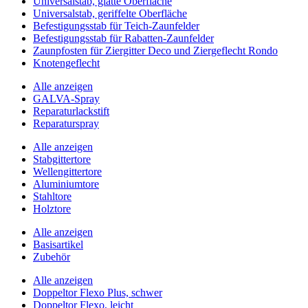
Universalstab, glatte Oberfläche
Universalstab, geriffelte Oberfläche
Befestigungsstab für Teich-Zaunfelder
Befestigungsstab für Rabatten-Zaunfelder
Zaunpfosten für Ziergitter Deco und Ziergeflecht Rondo
Knotengeflecht
Alle anzeigen
GALVA-Spray
Reparaturlackstift
Reparaturspray
Alle anzeigen
Stabgittertore
Wellengittertore
Aluminiumtore
Stahltore
Holztore
Alle anzeigen
Basisartikel
Zubehör
Alle anzeigen
Doppeltor Flexo Plus, schwer
Doppeltor Flexo, leicht