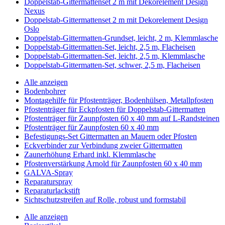
Doppelstab-Gittermattenset 2 m mit Dekorelement Design
Nexus
Doppelstab-Gittermattenset 2 m mit Dekorelement Design
Oslo
Doppelstab-Gittermatten-Grundset, leicht, 2 m, Klemmlasche
Doppelstab-Gittermatten-Set, leicht, 2,5 m, Flacheisen
Doppelstab-Gittermatten-Set, leicht, 2,5 m, Klemmlasche
Doppelstab-Gittermatten-Set, schwer, 2,5 m, Flacheisen
Alle anzeigen
Bodenbohrer
Montagehilfe für Pfostenträger, Bodenhülsen, Metallpfosten
Pfostenträger für Eckpfosten für Doppelstab-Gittermatten
Pfostenträger für Zaunpfosten 60 x 40 mm auf L-Randsteinen
Pfostenträger für Zaunpfosten 60 x 40 mm
Befestigungs-Set Gittermatten an Mauern oder Pfosten
Eckverbinder zur Verbindung zweier Gittermatten
Zaunerhöhung Erhard inkl. Klemmlasche
Pfostenverstärkung Arnold für Zaunpfosten 60 x 40 mm
GALVA-Spray
Reparaturspray
Reparaturlackstift
Sichtschutzstreifen auf Rolle, robust und formstabil
Alle anzeigen