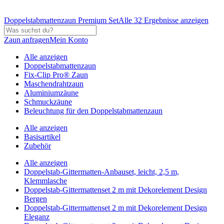
Doppelstabmattenzaun Premium Set
Alle 32 Ergebnisse anzeigen
Zaun anfragen
Mein Konto
Alle anzeigen
Doppelstabmattenzaun
Fix-Clip Pro® Zaun
Maschendrahtzaun
Aluminiumzäune
Schmuckzäune
Beleuchtung für den Doppelstabmattenzaun
Alle anzeigen
Basisartikel
Zubehör
Alle anzeigen
Doppelstab-Gittermatten-Anbauset, leicht, 2,5 m,
Klemmlasche
Doppelstab-Gittermattenset 2 m mit Dekorelement Design
Bergen
Doppelstab-Gittermattenset 2 m mit Dekorelement Design
Eleganz