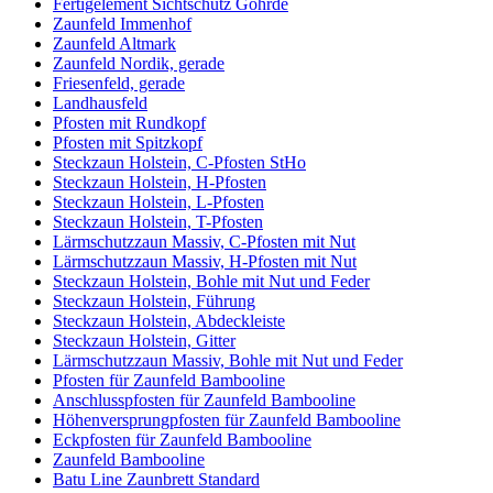
Fertigelement Sichtschutz Göhrde
Zaunfeld Immenhof
Zaunfeld Altmark
Zaunfeld Nordik, gerade
Friesenfeld, gerade
Landhausfeld
Pfosten mit Rundkopf
Pfosten mit Spitzkopf
Steckzaun Holstein, C-Pfosten StHo
Steckzaun Holstein, H-Pfosten
Steckzaun Holstein, L-Pfosten
Steckzaun Holstein, T-Pfosten
Lärmschutzzaun Massiv, C-Pfosten mit Nut
Lärmschutzzaun Massiv, H-Pfosten mit Nut
Steckzaun Holstein, Bohle mit Nut und Feder
Steckzaun Holstein, Führung
Steckzaun Holstein, Abdeckleiste
Steckzaun Holstein, Gitter
Lärmschutzzaun Massiv, Bohle mit Nut und Feder
Pfosten für Zaunfeld Bambooline
Anschlusspfosten für Zaunfeld Bambooline
Höhenversprungpfosten für Zaunfeld Bambooline
Eckpfosten für Zaunfeld Bambooline
Zaunfeld Bambooline
Batu Line Zaunbrett Standard