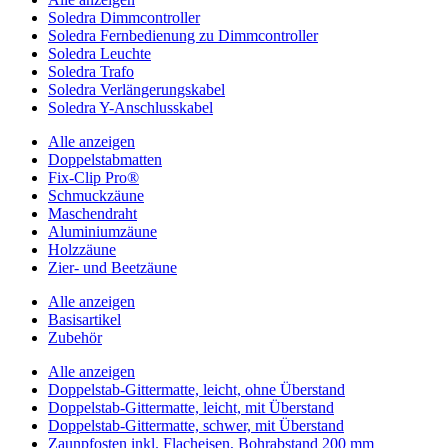
Soledra Dimmcontroller
Soledra Fernbedienung zu Dimmcontroller
Soledra Leuchte
Soledra Trafo
Soledra Verlängerungskabel
Soledra Y-Anschlusskabel
Alle anzeigen
Doppelstabmatten
Fix-Clip Pro®
Schmuckzäune
Maschendraht
Aluminiumzäune
Holzzäune
Zier- und Beetzäune
Alle anzeigen
Basisartikel
Zubehör
Alle anzeigen
Doppelstab-Gittermatte, leicht, ohne Überstand
Doppelstab-Gittermatte, leicht, mit Überstand
Doppelstab-Gittermatte, schwer, mit Überstand
Zaunpfosten inkl. Flacheisen, Bohrabstand 200 mm