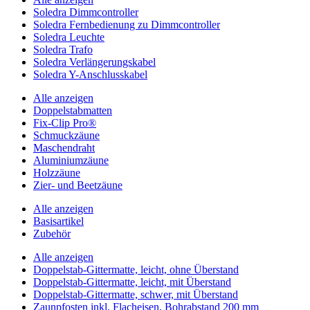
Soledra Dimmcontroller
Soledra Fernbedienung zu Dimmcontroller
Soledra Leuchte
Soledra Trafo
Soledra Verlängerungskabel
Soledra Y-Anschlusskabel
Alle anzeigen
Doppelstabmatten
Fix-Clip Pro®
Schmuckzäune
Maschendraht
Aluminiumzäune
Holzzäune
Zier- und Beetzäune
Alle anzeigen
Basisartikel
Zubehör
Alle anzeigen
Doppelstab-Gittermatte, leicht, ohne Überstand
Doppelstab-Gittermatte, leicht, mit Überstand
Doppelstab-Gittermatte, schwer, mit Überstand
Zaunpfosten inkl. Flacheisen, Bohrabstand 200 mm