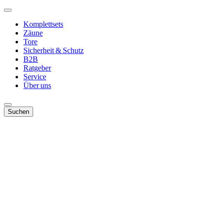
Komplettsets
Zäune
Tore
Sicherheit & Schutz
B2B
Ratgeber
Service
Über uns
Suchen