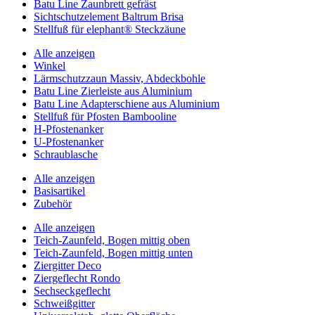
Batu Line Zaunbrett gefräst
Sichtschutzelement Baltrum Brisa
Stellfuß für elephant® Steckzäune
Alle anzeigen
Winkel
Lärmschutzzaun Massiv, Abdeckbohle
Batu Line Zierleiste aus Aluminium
Batu Line Adapterschiene aus Aluminium
Stellfuß für Pfosten Bambooline
H-Pfostenanker
U-Pfostenanker
Schraublasche
Alle anzeigen
Basisartikel
Zubehör
Alle anzeigen
Teich-Zaunfeld, Bogen mittig oben
Teich-Zaunfeld, Bogen mittig unten
Ziergitter Deco
Ziergeflecht Rondo
Sechseckgeflecht
Schweißgitter