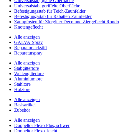
Universalstab, glatte Oberfläche
Universalstab, geriffelte Oberfläche
Befestigungsstab für Teich-Zaunfelder
Befestigungsstab für Rabatten-Zaunfelder
Zaunpfosten für Ziergitter Deco und Ziergeflecht Rondo
Knotengeflecht
Alle anzeigen
GALVA-Spray
Reparaturlackstift
Reparaturspray
Alle anzeigen
Stabgittertore
Wellengittertore
Aluminiumtore
Stahltore
Holztore
Alle anzeigen
Basisartikel
Zubehör
Alle anzeigen
Doppeltor Flexo Plus, schwer
Doppeltor Flexo, leicht