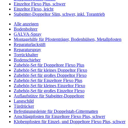
Einzeltor Flexo Plus, schwer
Einzeltor Flexo, leicht
Stabgitter-Doppeltor Slim, schwer, inkl. Torantrieb
Alle anzeigen
Bodenbohrer
GALVA-Spray
Montagehilfe für Pfostenträger, Bodenhülsen, Metallpfosten
Reparaturlackstift
Reparaturspray
Torrückhalter
Bodenschieber
Zubehör-Set für Doppeltore Flexo Plus
Zubehör-Set für kleines Doppeltor Flexo
Zubehör-Set für großes Doppeltor Flexo
Zubehör-Set für Einzeltore Flexo Plus
Zubehör-Set für kleines Einzeltor Flexo
Zubehör-Set für großes Einzeltor Flexo
Auflaufstütze für Stabgitter-Doppeltore
Langschild
Türdrücker
Befestigungsleiste für Doppelstab-Gittermatten
Anschlagpfosten für Einzeltore Flexo Plus, schwer
Klobenpfosten für Einzel- und Doppeltore Flexo Plus, schwer