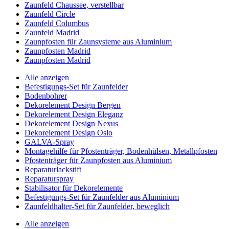
Zaunfeld Chaussee, verstellbar
Zaunfeld Circle
Zaunfeld Columbus
Zaunfeld Madrid
Zaunpfosten für Zaunsysteme aus Aluminium
Zaunpfosten Madrid
Zaunpfosten Madrid
Alle anzeigen
Befestigungs-Set für Zaunfelder
Bodenbohrer
Dekorelement Design Bergen
Dekorelement Design Eleganz
Dekorelement Design Nexus
Dekorelement Design Oslo
GALVA-Spray
Montagehilfe für Pfostenträger, Bodenhülsen, Metallpfosten
Pfostenträger für Zaunpfosten aus Aluminium
Reparaturlackstift
Reparaturspray
Stabilisator für Dekorelemente
Befestigungs-Set für Zaunfelder aus Aluminium
Zaunfeldhalter-Set für Zaunfelder, beweglich
Alle anzeigen