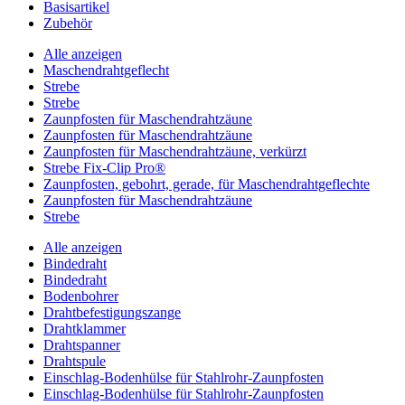
Basisartikel
Zubehör
Alle anzeigen
Maschendrahtgeflecht
Strebe
Strebe
Zaunpfosten für Maschendrahtzäune
Zaunpfosten für Maschendrahtzäune
Zaunpfosten für Maschendrahtzäune, verkürzt
Strebe Fix-Clip Pro®
Zaunpfosten, gebohrt, gerade, für Maschendrahtgeflechte
Zaunpfosten für Maschendrahtzäune
Strebe
Alle anzeigen
Bindedraht
Bindedraht
Bodenbohrer
Drahtbefestigungszange
Drahtklammer
Drahtspanner
Drahtspule
Einschlag-Bodenhülse für Stahlrohr-Zaunpfosten
Einschlag-Bodenhülse für Stahlrohr-Zaunpfosten