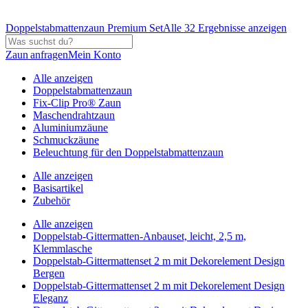
Doppelstabmattenzaun Premium Set
Alle 32 Ergebnisse anzeigen
Zaun anfragen
Mein Konto
Alle anzeigen
Doppelstabmattenzaun
Fix-Clip Pro® Zaun
Maschendrahtzaun
Aluminiumzäune
Schmuckzäune
Beleuchtung für den Doppelstabmattenzaun
Alle anzeigen
Basisartikel
Zubehör
Alle anzeigen
Doppelstab-Gittermatten-Anbauset, leicht, 2,5 m,
Klemmlasche
Doppelstab-Gittermattenset 2 m mit Dekorelement Design
Bergen
Doppelstab-Gittermattenset 2 m mit Dekorelement Design
Eleganz