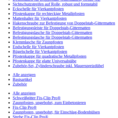
Sichtschutzstreifen auf Rolle, robust und formstabil
Eckschelle für Vierkantpfosten
Pfostenkappe für rechteckige Metallpfosten
Mattenhalter für Vierkantpfosten
Hakenschraube zur Befestigung von Doppelstab-Gittermatten
Befestigungsleiste für Doppelstab-Gittermatten
Befestigungslasche für Doppelstab-Gittermatten
Befestigungslasche für Doppelstab-Gittermatten
Klemmlasche für Zaunpfosten
Endschelle für Vierkantpfosten
Bügelschelle für Vierkantpfosten
Pfostenkappe für quadratische Metallpfosten
Pfostenkappe für glatte Universalstäbe
Zubehör-Set, Zylinderschraube inkl. Mauerspreizdübel
Alle anzeigen
Basisartikel
Zubehör
Alle anzeigen
Schweißgitter Fix-Clip Pro®
Zaunpfosten, ungebohrt, zum Einbetonieren
Fix-Clip Pro®
Zaunpfosten, ungebohrt, für Einschlag-Bodenhülsen
Strebe Fix-Clip Pro®