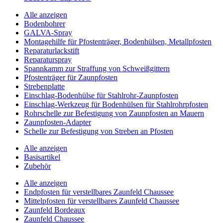
Alle anzeigen
Bodenbohrer
GALVA-Spray
Montagehilfe für Pfostenträger, Bodenhülsen, Metallpfosten
Reparaturlackstift
Reparaturspray
Spannkamm zur Straffung von Schweißgittern
Pfostenträger für Zaunpfosten
Strebenplatte
Einschlag-Bodenhülse für Stahlrohr-Zaunpfosten
Einschlag-Werkzeug für Bodenhülsen für Stahlrohrpfosten
Rohrschelle zur Befestigung von Zaunpfosten an Mauern
Zaunpfosten-Adapter
Schelle zur Befestigung von Streben an Pfosten
Alle anzeigen
Basisartikel
Zubehör
Alle anzeigen
Endpfosten für verstellbares Zaunfeld Chaussee
Mittelpfosten für verstellbares Zaunfeld Chaussee
Zaunfeld Bordeaux
Zaunfeld Chaussee