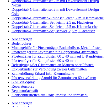
Doppelstab-Gittermattenset 2 m mit Dekorelement Design
Nexus
Doppelstab-Gittermattenset 2 m mit Dekorelement Design
Oslo
Doppelstab-Gittermatten-Grundset, leicht, 2 m, Klemmlasche
Doppelstab-Gittermatten-Set, leicht, 2,5 m, Flacheisen
Doppelstab-Gittermatten-Set, leicht, 2,5 m, Klemmlasche
Doppelstab-Gittermatten-Set, schwer, 2,5 m, Flacheisen
Alle anzeigen
Bodenbohrer
Montagehilfe für Pfostenträger, Bodenhülsen, Metallpfosten
Pfostenträger für Eckpfosten für Doppelstab-Gittermatten
Pfostenträger für Zaunpfosten 60 x 40 mm auf L-Randsteinen
Pfostenträger für Zaunpfosten 60 x 40 mm
Befestigungs-Set Gittermatten an Mauern oder Pfosten
Eckverbinder zur Verbindung zweier Gittermatten
Zaunerhöhung Erhard inkl. Klemmlasche
Pfostenverstärkung Arnold für Zaunpfosten 60 x 40 mm
GALVA-Spray
Reparaturspray
Reparaturlackstift
Sichtschutzstreifen auf Rolle, robust und formstabil
Alle anzeigen