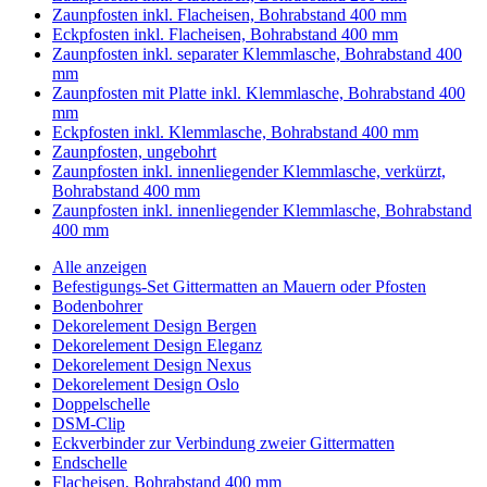
Zaunpfosten inkl. Flacheisen, Bohrabstand 400 mm
Eckpfosten inkl. Flacheisen, Bohrabstand 400 mm
Zaunpfosten inkl. separater Klemmlasche, Bohrabstand 400
mm
Zaunpfosten mit Platte inkl. Klemmlasche, Bohrabstand 400
mm
Eckpfosten inkl. Klemmlasche, Bohrabstand 400 mm
Zaunpfosten, ungebohrt
Zaunpfosten inkl. innenliegender Klemmlasche, verkürzt,
Bohrabstand 400 mm
Zaunpfosten inkl. innenliegender Klemmlasche, Bohrabstand
400 mm
Alle anzeigen
Befestigungs-Set Gittermatten an Mauern oder Pfosten
Bodenbohrer
Dekorelement Design Bergen
Dekorelement Design Eleganz
Dekorelement Design Nexus
Dekorelement Design Oslo
Doppelschelle
DSM-Clip
Eckverbinder zur Verbindung zweier Gittermatten
Endschelle
Flacheisen, Bohrabstand 400 mm