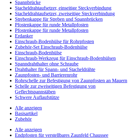
Spannbrücke
Stacheldrahtaufsetzer, einseitige Steckverbindung
Stacheldrahtaufsetzer, zweiseitige Steckverbindung
Strebenkappe für Streben und Spannbrücken
Pfostenkappe für runde Metallpfosten
Pfostenkappe für runde Metallpfosten
Erdanker
Einschraub-Bodenhülse für Rohrpfosten
Zubehör-Set Einschraub-Bodenhülse
Einschraub-Bodenhülse
Einschraub-Werkzeug für Einschraub-Bodenhülsen
Spanndrahthalter ohne Schraube
Drahthalter für Spann- und Stacheldrähte
Zaunpfosten- und Barrierenrohr
Rohrschelle zur Befestigung von Zaunpfosten an Mauern
Schelle zur zweiseitigen Befestigung von
Geflechtspannstäben
Schwere Auflaufstütze
Alle anzeigen
Basisartikel
Zubehör
Alle anzeigen
Endpfosten für verstellbares Zaunfeld Chaussee