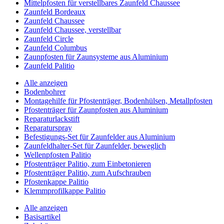
Mittelpfosten für verstellbares Zaunfeld Chaussee
Zaunfeld Bordeaux
Zaunfeld Chaussee
Zaunfeld Chaussee, verstellbar
Zaunfeld Circle
Zaunfeld Columbus
Zaunpfosten für Zaunsysteme aus Aluminium
Zaunfeld Palitio
Alle anzeigen
Bodenbohrer
Montagehilfe für Pfostenträger, Bodenhülsen, Metallpfosten
Pfostenträger für Zaunpfosten aus Aluminium
Reparaturlackstift
Reparaturspray
Befestigungs-Set für Zaunfelder aus Aluminium
Zaunfeldhalter-Set für Zaunfelder, beweglich
Wellenpfosten Palitio
Pfostenträger Palitio, zum Einbetonieren
Pfostenträger Palitio, zum Aufschrauben
Pfostenkappe Palitio
Klemmprofilkappe Palitio
Alle anzeigen
Basisartikel