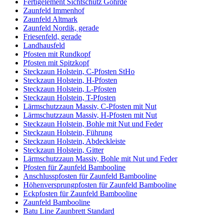
Fertigelement Sichtschutz Göhrde
Zaunfeld Immenhof
Zaunfeld Altmark
Zaunfeld Nordik, gerade
Friesenfeld, gerade
Landhausfeld
Pfosten mit Rundkopf
Pfosten mit Spitzkopf
Steckzaun Holstein, C-Pfosten StHo
Steckzaun Holstein, H-Pfosten
Steckzaun Holstein, L-Pfosten
Steckzaun Holstein, T-Pfosten
Lärmschutzzaun Massiv, C-Pfosten mit Nut
Lärmschutzzaun Massiv, H-Pfosten mit Nut
Steckzaun Holstein, Bohle mit Nut und Feder
Steckzaun Holstein, Führung
Steckzaun Holstein, Abdeckleiste
Steckzaun Holstein, Gitter
Lärmschutzzaun Massiv, Bohle mit Nut und Feder
Pfosten für Zaunfeld Bambooline
Anschlusspfosten für Zaunfeld Bambooline
Höhenversprungpfosten für Zaunfeld Bambooline
Eckpfosten für Zaunfeld Bambooline
Zaunfeld Bambooline
Batu Line Zaunbrett Standard