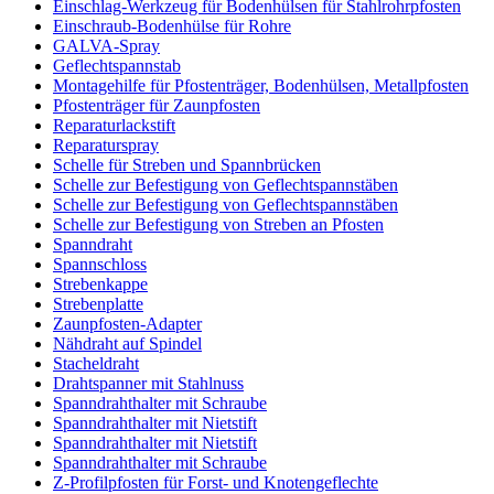
Einschlag-Werkzeug für Bodenhülsen für Stahlrohrpfosten
Einschraub-Bodenhülse für Rohre
GALVA-Spray
Geflechtspannstab
Montagehilfe für Pfostenträger, Bodenhülsen, Metallpfosten
Pfostenträger für Zaunpfosten
Reparaturlackstift
Reparaturspray
Schelle für Streben und Spannbrücken
Schelle zur Befestigung von Geflechtspannstäben
Schelle zur Befestigung von Geflechtspannstäben
Schelle zur Befestigung von Streben an Pfosten
Spanndraht
Spannschloss
Strebenkappe
Strebenplatte
Zaunpfosten-Adapter
Nähdraht auf Spindel
Stacheldraht
Drahtspanner mit Stahlnuss
Spanndrahthalter mit Schraube
Spanndrahthalter mit Nietstift
Spanndrahthalter mit Nietstift
Spanndrahthalter mit Schraube
Z-Profilpfosten für Forst- und Knotengeflechte