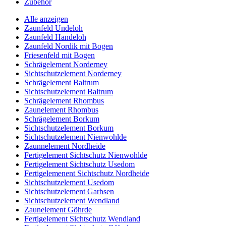
Zubehör
Alle anzeigen
Zaunfeld Undeloh
Zaunfeld Handeloh
Zaunfeld Nordik mit Bogen
Friesenfeld mit Bogen
Schrägelement Norderney
Sichtschutzelement Norderney
Schrägelement Baltrum
Sichtschutzelement Baltrum
Schrägelement Rhombus
Zaunelement Rhombus
Schrägelement Borkum
Sichtschutzelement Borkum
Sichtschutzelement Nienwohlde
Zaunnelement Nordheide
Fertigelement Sichtschutz Nienwohlde
Fertigelement Sichtschutz Usedom
Fertigelemenent Sichtschutz Nordheide
Sichtschutzelement Usedom
Sichtschutzelement Garbsen
Sichtschutzelement Wendland
Zaunelement Göhrde
Fertigelement Sichtschutz Wendland