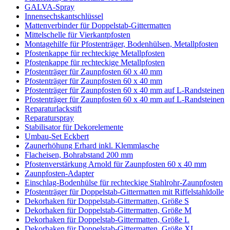
GALVA-Spray
Innensechskantschlüssel
Mattenverbinder für Doppelstab-Gittermatten
Mittelschelle für Vierkantpfosten
Montagehilfe für Pfostenträger, Bodenhülsen, Metallpfosten
Pfostenkappe für rechteckige Metallpfosten
Pfostenkappe für rechteckige Metallpfosten
Pfostenträger für Zaunpfosten 60 x 40 mm
Pfostenträger für Zaunpfosten 60 x 40 mm
Pfostenträger für Zaunpfosten 60 x 40 mm auf L-Randsteinen
Pfostenträger für Zaunpfosten 60 x 40 mm auf L-Randsteinen
Reparaturlackstift
Reparaturspray
Stabilisator für Dekorelemente
Umbau-Set Eckbert
Zaunerhöhung Erhard inkl. Klemmlasche
Flacheisen, Bohrabstand 200 mm
Pfostenverstärkung Arnold für Zaunpfosten 60 x 40 mm
Zaunpfosten-Adapter
Einschlag-Bodenhülse für rechteckige Stahlrohr-Zaunpfosten
Pfostenträger für Doppelstab-Gittermatten mit Riffelstahldolle
Dekorhaken für Doppelstab-Gittermatten, Größe S
Dekorhaken für Doppelstab-Gittermatten, Größe M
Dekorhaken für Doppelstab-Gittermatten, Größe L
Dekorhaken für Doppelstab-Gittermatten, Größe XL