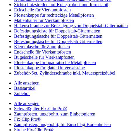
Sichtschutzstreifen auf Rolle, robust und formstabil
Eckschelle für Vierkantpfosten
Pfostenkappe für rechteckige Metallpfosten
Mattenhalter für Vierkantpfosten
Hakenschraube zur Befestigung von Doppelstab-Gittermatten
Befestigungsleiste für Doppelstab-Gittermatten
Befestigungslasche für Doppelstab-Gittermatten
Befestigungslasche für Doppelstab-Gittermatten
Klemmlasche für Zaunpfosten
Endschelle für Vierkantpfosten
Bügelschelle für Vierkantpfosten
Pfostenkappe für quadratische Metallpfosten
Pfostenkappe für glatte Universalstäbe
Zubehör-Set, Zylinderschraube inkl. Mauerspreizdübel
Alle anzeigen
Basisartikel
Zubehör
Alle anzeigen
Schweißgitter Fix-Clip Pro®
Zaunpfosten, ungebohrt, zum Einbetonieren
Fix-Clip Pro®
Zaunpfosten, ungebohrt, für Einschlag-Bodenhülsen
Strebe Fix-Clip Pro®