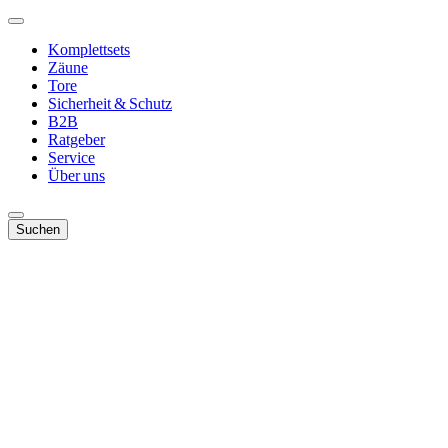
Komplettsets
Zäune
Tore
Sicherheit & Schutz
B2B
Ratgeber
Service
Über uns
Suchen