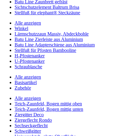
Batu Line Zaunbrett gefräst
Sichtschutzelement Baltrum Brisa
Stellfuß für elephant® Steckzäune
Alle anzeigen
Winkel
Lärmschutzzaun Massiv, Abdeckbohle
Batu Line Zierleiste aus Aluminium
Batu Line Adapterschiene aus Aluminium
Stellfuß für Pfosten Bambooline
H-Pfostenanker
U-Pfostenanker
Schraublasche
Alle anzeigen
Basisartikel
Zubehör
Alle anzeigen
Teich-Zaunfeld, Bogen mittig oben
Teich-Zaunfeld, Bogen mittig unten
Ziergitter Deco
Ziergeflecht Rondo
Sechseckgeflecht
Schweißgitter