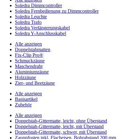
Soledra Dimmcontroller
Soledra Fernbedienung zu Dimmcontroller
Soledra Leuchte
Soledra Trafo
Soledra Verlängerungskabel
Soledra Y-Anschlusskabel
Alle anzeigen
Doppelstabmatten
Fix-Clip Pro®
Schmuckzäune
Maschendraht
Aluminiumzäune
Holzzäune
Zier- und Beetzäune
Alle anzeigen
Basisartikel
Zubehör
Alle anzeigen
Doppelstab-Gittermatte, leicht, ohne Überstand
Doppelstab-Gittermatte, leicht, mit Überstand
Doppelstab-Gittermatte, schwer, mit Überstand
Zaunpfosten inkl. Flacheisen, Bohrabstand 200 mm