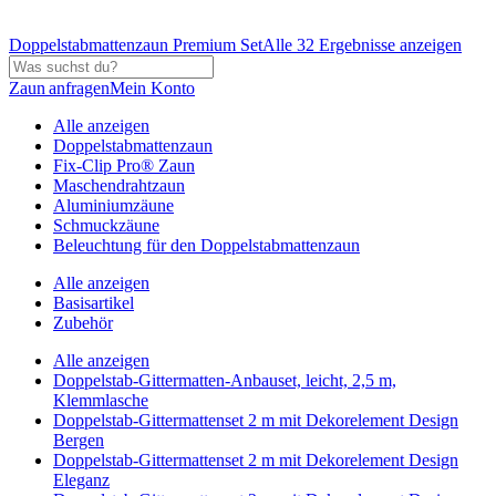
Doppelstabmattenzaun Premium Set
Alle 32 Ergebnisse anzeigen
Zaun anfragen
Mein Konto
Alle anzeigen
Doppelstabmattenzaun
Fix-Clip Pro® Zaun
Maschendrahtzaun
Aluminiumzäune
Schmuckzäune
Beleuchtung für den Doppelstabmattenzaun
Alle anzeigen
Basisartikel
Zubehör
Alle anzeigen
Doppelstab-Gittermatten-Anbauset, leicht, 2,5 m,
Klemmlasche
Doppelstab-Gittermattenset 2 m mit Dekorelement Design
Bergen
Doppelstab-Gittermattenset 2 m mit Dekorelement Design
Eleganz