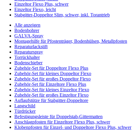
Einzeltor Flexo Plus, schwer
Einzeltor Flexo, leicht
Stabgitter-Doppeltor Slim, schwer, inkl. Torantrieb
Alle anzeigen
Bodenbohrer
GALVA-Spray
Montagehilfe für Pfostenträger, Bodenhülsen, Metallpfosten
Reparaturlackstift
Reparaturspray
Torrückhalter
Bodenschieber
Zubehör-Set für Doppeltore Flexo Plus
Zubehör-Set für kleines Doppeltor Flexo
Zubehör-Set für großes Doppeltor Flexo
Zubehör-Set für Einzeltore Flexo Plus
Zubehör-Set für kleines Einzeltor Flexo
Zubehör-Set für großes Einzeltor Flexo
Auflaufstütze für Stabgitter-Doppeltore
Langschild
Türdrücker
Befestigungsleiste für Doppelstab-Gittermatten
Anschlagpfosten für Einzeltore Flexo Plus, schwer
Klobenpfosten für Einzel- und Doppeltore Flexo Plus, schwer