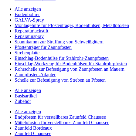
Alle anzeigen
Bodenbohrer
GALVA-Spray
Montagehilfe für Pfostenträger, Bodenhülsen, Metallpfosten
Reparaturlackstift
Reparaturspray
Spannkamm zur Straffung von Schweißgittern
Pfostenträger für Zaunpfosten
Strebenplatte
Einschlag-Bodenhülse für Stahlrohr-Zaunpfosten
Einschlag-Werkzeug für Bodenhülsen für Stahlrohrpfosten
Rohrschelle zur Befestigung von Zaunpfosten an Mauern
Zaunpfosten-Adapter
Schelle zur Befestigung von Streben an Pfosten
Alle anzeigen
Basisartikel
Zubehör
Alle anzeigen
Endpfosten für verstellbares Zaunfeld Chaussee
Mittelpfosten für verstellbares Zaunfeld Chaussee
Zaunfeld Bordeaux
Zaunfeld Chaussee