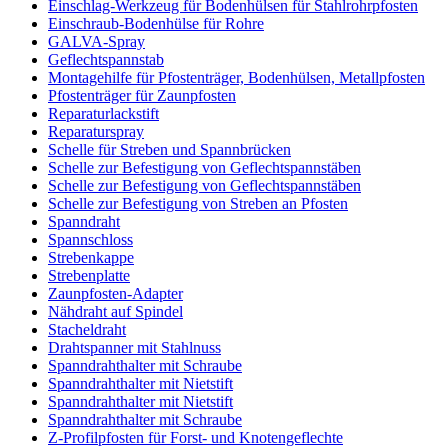
Einschlag-Werkzeug für Bodenhülsen für Stahlrohrpfosten
Einschraub-Bodenhülse für Rohre
GALVA-Spray
Geflechtspannstab
Montagehilfe für Pfostenträger, Bodenhülsen, Metallpfosten
Pfostenträger für Zaunpfosten
Reparaturlackstift
Reparaturspray
Schelle für Streben und Spannbrücken
Schelle zur Befestigung von Geflechtspannstäben
Schelle zur Befestigung von Geflechtspannstäben
Schelle zur Befestigung von Streben an Pfosten
Spanndraht
Spannschloss
Strebenkappe
Strebenplatte
Zaunpfosten-Adapter
Nähdraht auf Spindel
Stacheldraht
Drahtspanner mit Stahlnuss
Spanndrahthalter mit Schraube
Spanndrahthalter mit Nietstift
Spanndrahthalter mit Nietstift
Spanndrahthalter mit Schraube
Z-Profilpfosten für Forst- und Knotengeflechte