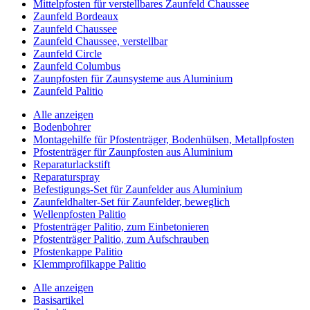
Mittelpfosten für verstellbares Zaunfeld Chaussee
Zaunfeld Bordeaux
Zaunfeld Chaussee
Zaunfeld Chaussee, verstellbar
Zaunfeld Circle
Zaunfeld Columbus
Zaunpfosten für Zaunsysteme aus Aluminium
Zaunfeld Palitio
Alle anzeigen
Bodenbohrer
Montagehilfe für Pfostenträger, Bodenhülsen, Metallpfosten
Pfostenträger für Zaunpfosten aus Aluminium
Reparaturlackstift
Reparaturspray
Befestigungs-Set für Zaunfelder aus Aluminium
Zaunfeldhalter-Set für Zaunfelder, beweglich
Wellenpfosten Palitio
Pfostenträger Palitio, zum Einbetonieren
Pfostenträger Palitio, zum Aufschrauben
Pfostenkappe Palitio
Klemmprofilkappe Palitio
Alle anzeigen
Basisartikel