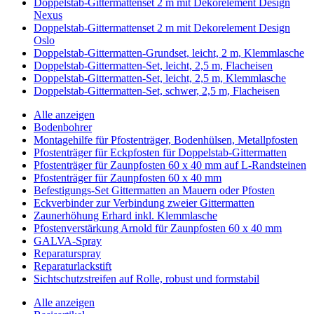
Doppelstab-Gittermattenset 2 m mit Dekorelement Design
Nexus
Doppelstab-Gittermattenset 2 m mit Dekorelement Design
Oslo
Doppelstab-Gittermatten-Grundset, leicht, 2 m, Klemmlasche
Doppelstab-Gittermatten-Set, leicht, 2,5 m, Flacheisen
Doppelstab-Gittermatten-Set, leicht, 2,5 m, Klemmlasche
Doppelstab-Gittermatten-Set, schwer, 2,5 m, Flacheisen
Alle anzeigen
Bodenbohrer
Montagehilfe für Pfostenträger, Bodenhülsen, Metallpfosten
Pfostenträger für Eckpfosten für Doppelstab-Gittermatten
Pfostenträger für Zaunpfosten 60 x 40 mm auf L-Randsteinen
Pfostenträger für Zaunpfosten 60 x 40 mm
Befestigungs-Set Gittermatten an Mauern oder Pfosten
Eckverbinder zur Verbindung zweier Gittermatten
Zaunerhöhung Erhard inkl. Klemmlasche
Pfostenverstärkung Arnold für Zaunpfosten 60 x 40 mm
GALVA-Spray
Reparaturspray
Reparaturlackstift
Sichtschutzstreifen auf Rolle, robust und formstabil
Alle anzeigen