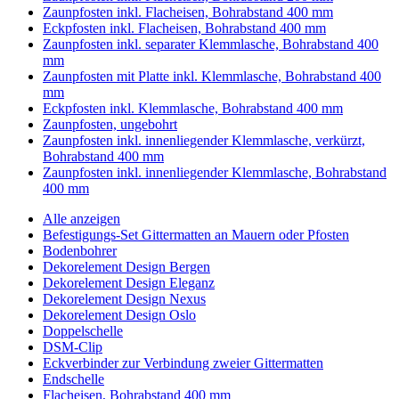
Zaunpfosten inkl. Flacheisen, Bohrabstand 400 mm
Eckpfosten inkl. Flacheisen, Bohrabstand 400 mm
Zaunpfosten inkl. separater Klemmlasche, Bohrabstand 400
mm
Zaunpfosten mit Platte inkl. Klemmlasche, Bohrabstand 400
mm
Eckpfosten inkl. Klemmlasche, Bohrabstand 400 mm
Zaunpfosten, ungebohrt
Zaunpfosten inkl. innenliegender Klemmlasche, verkürzt,
Bohrabstand 400 mm
Zaunpfosten inkl. innenliegender Klemmlasche, Bohrabstand
400 mm
Alle anzeigen
Befestigungs-Set Gittermatten an Mauern oder Pfosten
Bodenbohrer
Dekorelement Design Bergen
Dekorelement Design Eleganz
Dekorelement Design Nexus
Dekorelement Design Oslo
Doppelschelle
DSM-Clip
Eckverbinder zur Verbindung zweier Gittermatten
Endschelle
Flacheisen, Bohrabstand 400 mm