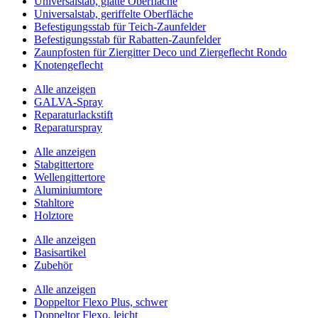
Universalstab, glatte Oberfläche
Universalstab, geriffelte Oberfläche
Befestigungsstab für Teich-Zaunfelder
Befestigungsstab für Rabatten-Zaunfelder
Zaunpfosten für Ziergitter Deco und Ziergeflecht Rondo
Knotengeflecht
Alle anzeigen
GALVA-Spray
Reparaturlackstift
Reparaturspray
Alle anzeigen
Stabgittertore
Wellengittertore
Aluminiumtore
Stahltore
Holztore
Alle anzeigen
Basisartikel
Zubehör
Alle anzeigen
Doppeltor Flexo Plus, schwer
Doppeltor Flexo, leicht