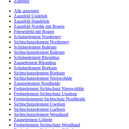
Zubehör
Alle anzeigen
Zaunfeld Undeloh
Zaunfeld Handeloh
Zaunfeld Nordik mit Bogen
Friesenfeld mit Bogen
Schrägelement Norderney
Sichtschutzelement Norderney
Schrägelement Baltrum
Sichtschutzelement Baltrum
Schrägelement Rhombus
Zaunelement Rhombus
Schrägelement Borkum
Sichtschutzelement Borkum
Sichtschutzelement Nienwohlde
Zaunnelement Nordheide
Fertigelement Sichtschutz Nienwohlde
Fertigelement Sichtschutz Usedom
Fertigelemenent Sichtschutz Nordheide
Sichtschutzelement Usedom
Sichtschutzelement Garbsen
Sichtschutzelement Wendland
Zaunelement Göhrde
Fertigelement Sichtschutz Wendland