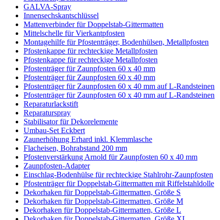
GALVA-Spray
Innensechskantschlüssel
Mattenverbinder für Doppelstab-Gittermatten
Mittelschelle für Vierkantpfosten
Montagehilfe für Pfostenträger, Bodenhülsen, Metallpfosten
Pfostenkappe für rechteckige Metallpfosten
Pfostenkappe für rechteckige Metallpfosten
Pfostenträger für Zaunpfosten 60 x 40 mm
Pfostenträger für Zaunpfosten 60 x 40 mm
Pfostenträger für Zaunpfosten 60 x 40 mm auf L-Randsteinen
Pfostenträger für Zaunpfosten 60 x 40 mm auf L-Randsteinen
Reparaturlackstift
Reparaturspray
Stabilisator für Dekorelemente
Umbau-Set Eckbert
Zaunerhöhung Erhard inkl. Klemmlasche
Flacheisen, Bohrabstand 200 mm
Pfostenverstärkung Arnold für Zaunpfosten 60 x 40 mm
Zaunpfosten-Adapter
Einschlag-Bodenhülse für rechteckige Stahlrohr-Zaunpfosten
Pfostenträger für Doppelstab-Gittermatten mit Riffelstahldolle
Dekorhaken für Doppelstab-Gittermatten, Größe S
Dekorhaken für Doppelstab-Gittermatten, Größe M
Dekorhaken für Doppelstab-Gittermatten, Größe L
Dekorhaken für Doppelstab-Gittermatten, Größe XL