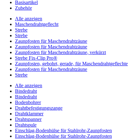
Basisartikel
Zubehör
Alle anzeigen
Maschendrahtgeflecht
Strebe
Strebe
Zaunpfosten für Maschendrahtzäune
Zaunpfosten für Maschendrahtzäune
Zaunpfosten für Maschendrahtzäune, verkürzt
Strebe Fix-Clip Pro®
Zaunpfosten, gebohrt, gerade, für Maschendrahtgeflechte
Zaunpfosten für Maschendrahtzäune
Strebe
Alle anzeigen
Bindedraht
Bindedraht
Bodenbohrer
Drahtbefestigungszange
Drahtklammer
Drahtspanner
Drahtspule
Einschlag-Bodenhülse für Stahlrohr-Zaunpfosten
Einschlag-Bodenhülse für Stahlrohr-Zaunpfosten