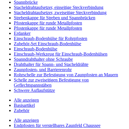
Spannbrücke
Stacheldrahtaufsetzer, einseitige Steckverbindung
Stacheldrahtaufsetzer, zweiseitige Steckverbindung
Strebenkappe für Streben und Spannbrücken
Pfostenkappe für runde Metallpfosten
Pfostenkappe für runde Metallpfosten
Erdanker
Einschraub-Bodenhülse für Rohrpfosten
Zubehör-Set Einschraub-Bodenhülse
Einschraub-Bodenhülse
Einschraub-Werkzeug für Einschraub-Bodenhülsen
Spanndrahthalter ohne Schraube
Drahthalter für Spann- und Stacheldrähte
Zaunpfosten- und Barrierenrohr
Rohrschelle zur Befestigung von Zaunpfosten an Mauern
Schelle zur zweiseitigen Befestigung von
Geflechtspannstäben
Schwere Auflaufstütze
Alle anzeigen
Basisartikel
Zubehör
Alle anzeigen
Endpfosten für verstellbares Zaunfeld Chaussee