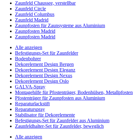
Zaunfeld Chaussee, verstellbar
Zaunfeld Circle
Zaunfeld Columbus
Zaunfeld Madrid
Zaunpfosten für Zaunsysteme aus Aluminium
Zaunpfosten Madrid
Zaunpfosten Madrid
Alle anzeigen
Befestigungs-Set für Zaunfelder
Bodenbohrer
Dekorelement Design Bergen
Dekorelement Design Eleganz
Dekorelement Design Nexus
Dekorelement Design Oslo
GALVA-Spray
Montagehilfe für Pfostenträger, Bodenhülsen, Metallpfosten
Pfostenträger für Zaunpfosten aus Aluminium
Reparaturlackstift
Reparaturspray
Stabilisator für Dekorelemente
Befestigungs-Set für Zaunfelder aus Aluminium
Zaunfeldhalter-Set für Zaunfelder, beweglich
Alle anzeigen