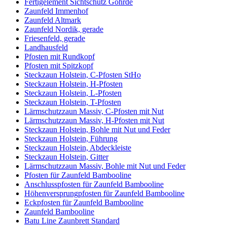
Fertigelement Sichtschutz Göhrde
Zaunfeld Immenhof
Zaunfeld Altmark
Zaunfeld Nordik, gerade
Friesenfeld, gerade
Landhausfeld
Pfosten mit Rundkopf
Pfosten mit Spitzkopf
Steckzaun Holstein, C-Pfosten StHo
Steckzaun Holstein, H-Pfosten
Steckzaun Holstein, L-Pfosten
Steckzaun Holstein, T-Pfosten
Lärmschutzzaun Massiv, C-Pfosten mit Nut
Lärmschutzzaun Massiv, H-Pfosten mit Nut
Steckzaun Holstein, Bohle mit Nut und Feder
Steckzaun Holstein, Führung
Steckzaun Holstein, Abdeckleiste
Steckzaun Holstein, Gitter
Lärmschutzzaun Massiv, Bohle mit Nut und Feder
Pfosten für Zaunfeld Bambooline
Anschlusspfosten für Zaunfeld Bambooline
Höhenversprungpfosten für Zaunfeld Bambooline
Eckpfosten für Zaunfeld Bambooline
Zaunfeld Bambooline
Batu Line Zaunbrett Standard