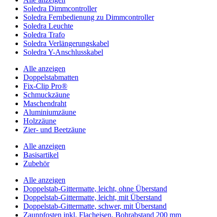
Soledra Dimmcontroller
Soledra Fernbedienung zu Dimmcontroller
Soledra Leuchte
Soledra Trafo
Soledra Verlängerungskabel
Soledra Y-Anschlusskabel
Alle anzeigen
Doppelstabmatten
Fix-Clip Pro®
Schmuckzäune
Maschendraht
Aluminiumzäune
Holzzäune
Zier- und Beetzäune
Alle anzeigen
Basisartikel
Zubehör
Alle anzeigen
Doppelstab-Gittermatte, leicht, ohne Überstand
Doppelstab-Gittermatte, leicht, mit Überstand
Doppelstab-Gittermatte, schwer, mit Überstand
Zaunpfosten inkl. Flacheisen, Bohrabstand 200 mm