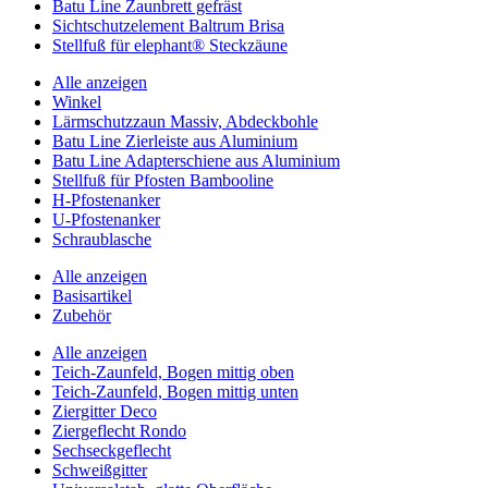
Batu Line Zaunbrett gefräst
Sichtschutzelement Baltrum Brisa
Stellfuß für elephant® Steckzäune
Alle anzeigen
Winkel
Lärmschutzzaun Massiv, Abdeckbohle
Batu Line Zierleiste aus Aluminium
Batu Line Adapterschiene aus Aluminium
Stellfuß für Pfosten Bambooline
H-Pfostenanker
U-Pfostenanker
Schraublasche
Alle anzeigen
Basisartikel
Zubehör
Alle anzeigen
Teich-Zaunfeld, Bogen mittig oben
Teich-Zaunfeld, Bogen mittig unten
Ziergitter Deco
Ziergeflecht Rondo
Sechseckgeflecht
Schweißgitter