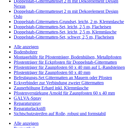
Doppelstab-Gittermattenset 2 m mit Dekorelement Design
Nexus
Doppelstab-Gittermattenset 2 m mit Dekorelement Design
Oslo
Doppelstab-Gittermatten-Grundset, leicht, 2 m, Klemmlasche
Doppelstab-Gittermatten-Set, leicht, 2,5 m, Flacheisen
Doppelstab-Gittermatten-Set, leicht, 2,5 m, Klemmlasche
Doppelstab-Gittermatten-Set, schwer, 2,5 m, Flacheisen
Alle anzeigen
Bodenbohrer
Montagehilfe für Pfostenträger, Bodenhülsen, Metallpfosten
Pfostenträger für Eckpfosten für Doppelstab-Gittermatten
Pfostenträger für Zaunpfosten 60 x 40 mm auf L-Randsteinen
Pfostenträger für Zaunpfosten 60 x 40 mm
Befestigungs-Set Gittermatten an Mauern oder Pfosten
Eckverbinder zur Verbindung zweier Gittermatten
Zaunerhöhung Erhard inkl. Klemmlasche
Pfostenverstärkung Arnold für Zaunpfosten 60 x 40 mm
GALVA-Spray
Reparaturspray
Reparaturlackstift
Sichtschutzstreifen auf Rolle, robust und formstabil
Alle anzeigen