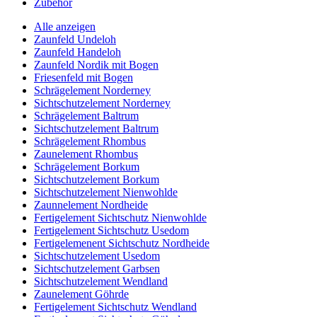
Zubehör
Alle anzeigen
Zaunfeld Undeloh
Zaunfeld Handeloh
Zaunfeld Nordik mit Bogen
Friesenfeld mit Bogen
Schrägelement Norderney
Sichtschutzelement Norderney
Schrägelement Baltrum
Sichtschutzelement Baltrum
Schrägelement Rhombus
Zaunelement Rhombus
Schrägelement Borkum
Sichtschutzelement Borkum
Sichtschutzelement Nienwohlde
Zaunnelement Nordheide
Fertigelement Sichtschutz Nienwohlde
Fertigelement Sichtschutz Usedom
Fertigelemenent Sichtschutz Nordheide
Sichtschutzelement Usedom
Sichtschutzelement Garbsen
Sichtschutzelement Wendland
Zaunelement Göhrde
Fertigelement Sichtschutz Wendland