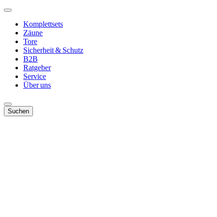
Komplettsets
Zäune
Tore
Sicherheit & Schutz
B2B
Ratgeber
Service
Über uns
Suchen