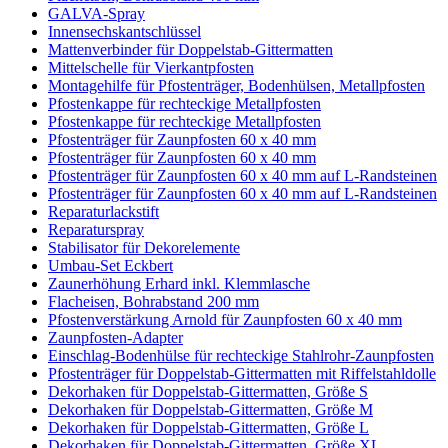
GALVA-Spray
Innensechskantschlüssel
Mattenverbinder für Doppelstab-Gittermatten
Mittelschelle für Vierkantpfosten
Montagehilfe für Pfostenträger, Bodenhülsen, Metallpfosten
Pfostenkappe für rechteckige Metallpfosten
Pfostenkappe für rechteckige Metallpfosten
Pfostenträger für Zaunpfosten 60 x 40 mm
Pfostenträger für Zaunpfosten 60 x 40 mm
Pfostenträger für Zaunpfosten 60 x 40 mm auf L-Randsteinen
Pfostenträger für Zaunpfosten 60 x 40 mm auf L-Randsteinen
Reparaturlackstift
Reparaturspray
Stabilisator für Dekorelemente
Umbau-Set Eckbert
Zaunerhöhung Erhard inkl. Klemmlasche
Flacheisen, Bohrabstand 200 mm
Pfostenverstärkung Arnold für Zaunpfosten 60 x 40 mm
Zaunpfosten-Adapter
Einschlag-Bodenhülse für rechteckige Stahlrohr-Zaunpfosten
Pfostenträger für Doppelstab-Gittermatten mit Riffelstahldolle
Dekorhaken für Doppelstab-Gittermatten, Größe S
Dekorhaken für Doppelstab-Gittermatten, Größe M
Dekorhaken für Doppelstab-Gittermatten, Größe L
Dekorhaken für Doppelstab-Gittermatten, Größe XL