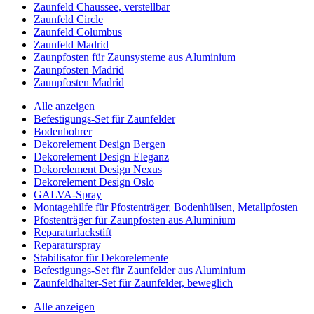
Zaunfeld Chaussee, verstellbar
Zaunfeld Circle
Zaunfeld Columbus
Zaunfeld Madrid
Zaunpfosten für Zaunsysteme aus Aluminium
Zaunpfosten Madrid
Zaunpfosten Madrid
Alle anzeigen
Befestigungs-Set für Zaunfelder
Bodenbohrer
Dekorelement Design Bergen
Dekorelement Design Eleganz
Dekorelement Design Nexus
Dekorelement Design Oslo
GALVA-Spray
Montagehilfe für Pfostenträger, Bodenhülsen, Metallpfosten
Pfostenträger für Zaunpfosten aus Aluminium
Reparaturlackstift
Reparaturspray
Stabilisator für Dekorelemente
Befestigungs-Set für Zaunfelder aus Aluminium
Zaunfeldhalter-Set für Zaunfelder, beweglich
Alle anzeigen