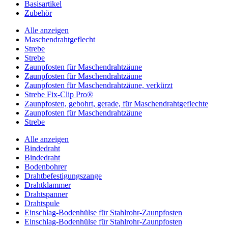
Basisartikel
Zubehör
Alle anzeigen
Maschendrahtgeflecht
Strebe
Strebe
Zaunpfosten für Maschendrahtzäune
Zaunpfosten für Maschendrahtzäune
Zaunpfosten für Maschendrahtzäune, verkürzt
Strebe Fix-Clip Pro®
Zaunpfosten, gebohrt, gerade, für Maschendrahtgeflechte
Zaunpfosten für Maschendrahtzäune
Strebe
Alle anzeigen
Bindedraht
Bindedraht
Bodenbohrer
Drahtbefestigungszange
Drahtklammer
Drahtspanner
Drahtspule
Einschlag-Bodenhülse für Stahlrohr-Zaunpfosten
Einschlag-Bodenhülse für Stahlrohr-Zaunpfosten