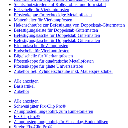
Sichtschutzstreifen auf Rolle, robust und formstabil
Eckschelle für Vierkantpfosten
Pfostenkappe für rechteckige Metallpfosten
Mattenhalter für Vierkantpfosten
Hakenschraube zur Befestigung von Doppelstab-Gittermatten
Befestigungsleiste für Doppelstab-Gittermatten
Befestigungslasche für Doppelstab-Gittermatten
Befestigungslasche für Doppelstab-Gittermatten
Klemmlasche für Zaunpfosten
Endschelle für Vierkantpfosten
Bügelschelle für Vierkantpfosten
Pfostenkappe für quadratische Metallpfosten
Pfostenkappe für glatte Universalstäbe
Zubehör-Set, Zylinderschraube inkl. Mauerspreizdübel
Alle anzeigen
Basisartikel
Zubehör
Alle anzeigen
Schweißgitter Fix-Clip Pro®
Zaunpfosten, ungebohrt, zum Einbetonieren
Fix-Clip Pro®
Zaunpfosten, ungebohrt, für Einschlag-Bodenhülsen
Strebe Fix-Clip Pro®