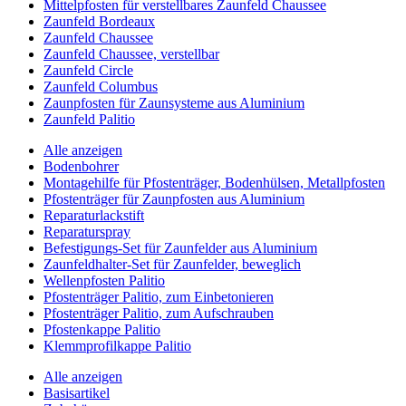
Mittelpfosten für verstellbares Zaunfeld Chaussee
Zaunfeld Bordeaux
Zaunfeld Chaussee
Zaunfeld Chaussee, verstellbar
Zaunfeld Circle
Zaunfeld Columbus
Zaunpfosten für Zaunsysteme aus Aluminium
Zaunfeld Palitio
Alle anzeigen
Bodenbohrer
Montagehilfe für Pfostenträger, Bodenhülsen, Metallpfosten
Pfostenträger für Zaunpfosten aus Aluminium
Reparaturlackstift
Reparaturspray
Befestigungs-Set für Zaunfelder aus Aluminium
Zaunfeldhalter-Set für Zaunfelder, beweglich
Wellenpfosten Palitio
Pfostenträger Palitio, zum Einbetonieren
Pfostenträger Palitio, zum Aufschrauben
Pfostenkappe Palitio
Klemmprofilkappe Palitio
Alle anzeigen
Basisartikel