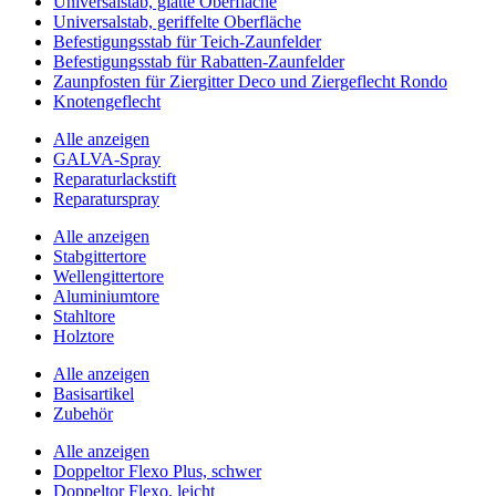
Universalstab, glatte Oberfläche
Universalstab, geriffelte Oberfläche
Befestigungsstab für Teich-Zaunfelder
Befestigungsstab für Rabatten-Zaunfelder
Zaunpfosten für Ziergitter Deco und Ziergeflecht Rondo
Knotengeflecht
Alle anzeigen
GALVA-Spray
Reparaturlackstift
Reparaturspray
Alle anzeigen
Stabgittertore
Wellengittertore
Aluminiumtore
Stahltore
Holztore
Alle anzeigen
Basisartikel
Zubehör
Alle anzeigen
Doppeltor Flexo Plus, schwer
Doppeltor Flexo, leicht