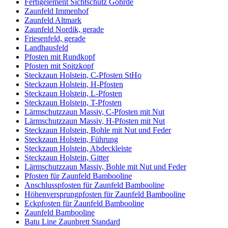
Fertigelement Sichtschutz Göhrde
Zaunfeld Immenhof
Zaunfeld Altmark
Zaunfeld Nordik, gerade
Friesenfeld, gerade
Landhausfeld
Pfosten mit Rundkopf
Pfosten mit Spitzkopf
Steckzaun Holstein, C-Pfosten StHo
Steckzaun Holstein, H-Pfosten
Steckzaun Holstein, L-Pfosten
Steckzaun Holstein, T-Pfosten
Lärmschutzzaun Massiv, C-Pfosten mit Nut
Lärmschutzzaun Massiv, H-Pfosten mit Nut
Steckzaun Holstein, Bohle mit Nut und Feder
Steckzaun Holstein, Führung
Steckzaun Holstein, Abdeckleiste
Steckzaun Holstein, Gitter
Lärmschutzzaun Massiv, Bohle mit Nut und Feder
Pfosten für Zaunfeld Bambooline
Anschlusspfosten für Zaunfeld Bambooline
Höhenversprungpfosten für Zaunfeld Bambooline
Eckpfosten für Zaunfeld Bambooline
Zaunfeld Bambooline
Batu Line Zaunbrett Standard