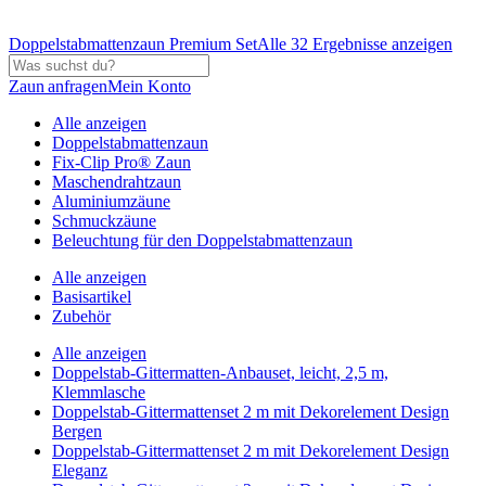
Doppelstabmattenzaun Premium Set
Alle 32 Ergebnisse anzeigen
Zaun anfragen
Mein Konto
Alle anzeigen
Doppelstabmattenzaun
Fix-Clip Pro® Zaun
Maschendrahtzaun
Aluminiumzäune
Schmuckzäune
Beleuchtung für den Doppelstabmattenzaun
Alle anzeigen
Basisartikel
Zubehör
Alle anzeigen
Doppelstab-Gittermatten-Anbauset, leicht, 2,5 m,
Klemmlasche
Doppelstab-Gittermattenset 2 m mit Dekorelement Design
Bergen
Doppelstab-Gittermattenset 2 m mit Dekorelement Design
Eleganz