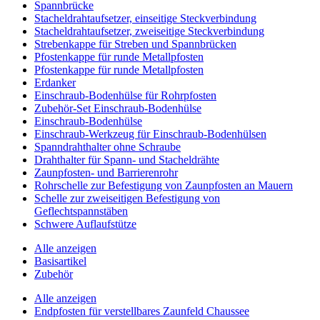
Spannbrücke
Stacheldrahtaufsetzer, einseitige Steckverbindung
Stacheldrahtaufsetzer, zweiseitige Steckverbindung
Strebenkappe für Streben und Spannbrücken
Pfostenkappe für runde Metallpfosten
Pfostenkappe für runde Metallpfosten
Erdanker
Einschraub-Bodenhülse für Rohrpfosten
Zubehör-Set Einschraub-Bodenhülse
Einschraub-Bodenhülse
Einschraub-Werkzeug für Einschraub-Bodenhülsen
Spanndrahthalter ohne Schraube
Drahthalter für Spann- und Stacheldrähte
Zaunpfosten- und Barrierenrohr
Rohrschelle zur Befestigung von Zaunpfosten an Mauern
Schelle zur zweiseitigen Befestigung von
Geflechtspannstäben
Schwere Auflaufstütze
Alle anzeigen
Basisartikel
Zubehör
Alle anzeigen
Endpfosten für verstellbares Zaunfeld Chaussee