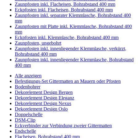
Zaunpfosten inkl. Flacheisen, Bohrabstand 400 mm
Eckpfosten inkl. Flacheisen, Bohrabstand 400 mm
Zaunpfosten inkl. separater Klemmlasche, Bohrabstand 400
mm
Zaunpfosten mit Platte inkl. Klemmlasche, Bohrabstand 400
mm
Eckpfosten inkl. Klemmlasche, Bohrabstand 400 mm
Zaunpfosten, ungebohrt
Zaunpfosten inkl. innenliegender Klemmlasche, verkürzt,
Bohrabstand 400 mm
Zaunpfosten inkl. innenliegender Klemmlasche, Bohrabstand
400 mm
Alle anzeigen
Befestigungs-Set Gittermatten an Mauern oder Pfosten
Bodenbohrer
Dekorelement Design Bergen
Dekorelement Design Eleganz
Dekorelement Design Nexus
Dekorelement Design Oslo
Doppelschelle
DSM-Clip
Eckverbinder zur Verbindung zweier Gittermatten
Endschelle
Flacheisen, Bohrabstand 400 mm