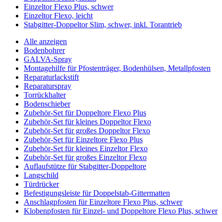
Einzeltor Flexo Plus, schwer
Einzeltor Flexo, leicht
Stabgitter-Doppeltor Slim, schwer, inkl. Torantrieb
Alle anzeigen
Bodenbohrer
GALVA-Spray
Montagehilfe für Pfostenträger, Bodenhülsen, Metallpfosten
Reparaturlackstift
Reparaturspray
Torrückhalter
Bodenschieber
Zubehör-Set für Doppeltore Flexo Plus
Zubehör-Set für kleines Doppeltor Flexo
Zubehör-Set für großes Doppeltor Flexo
Zubehör-Set für Einzeltore Flexo Plus
Zubehör-Set für kleines Einzeltor Flexo
Zubehör-Set für großes Einzeltor Flexo
Auflaufstütze für Stabgitter-Doppeltore
Langschild
Türdrücker
Befestigungsleiste für Doppelstab-Gittermatten
Anschlagpfosten für Einzeltore Flexo Plus, schwer
Klobenpfosten für Einzel- und Doppeltore Flexo Plus, schwer