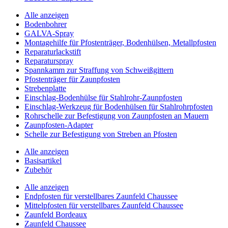
Alle anzeigen
Bodenbohrer
GALVA-Spray
Montagehilfe für Pfostenträger, Bodenhülsen, Metallpfosten
Reparaturlackstift
Reparaturspray
Spannkamm zur Straffung von Schweißgittern
Pfostenträger für Zaunpfosten
Strebenplatte
Einschlag-Bodenhülse für Stahlrohr-Zaunpfosten
Einschlag-Werkzeug für Bodenhülsen für Stahlrohrpfosten
Rohrschelle zur Befestigung von Zaunpfosten an Mauern
Zaunpfosten-Adapter
Schelle zur Befestigung von Streben an Pfosten
Alle anzeigen
Basisartikel
Zubehör
Alle anzeigen
Endpfosten für verstellbares Zaunfeld Chaussee
Mittelpfosten für verstellbares Zaunfeld Chaussee
Zaunfeld Bordeaux
Zaunfeld Chaussee