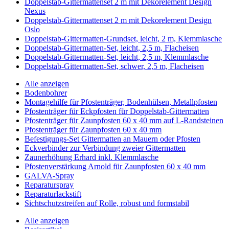
Doppelstab-Gittermattenset 2 m mit Dekorelement Design
Nexus
Doppelstab-Gittermattenset 2 m mit Dekorelement Design
Oslo
Doppelstab-Gittermatten-Grundset, leicht, 2 m, Klemmlasche
Doppelstab-Gittermatten-Set, leicht, 2,5 m, Flacheisen
Doppelstab-Gittermatten-Set, leicht, 2,5 m, Klemmlasche
Doppelstab-Gittermatten-Set, schwer, 2,5 m, Flacheisen
Alle anzeigen
Bodenbohrer
Montagehilfe für Pfostenträger, Bodenhülsen, Metallpfosten
Pfostenträger für Eckpfosten für Doppelstab-Gittermatten
Pfostenträger für Zaunpfosten 60 x 40 mm auf L-Randsteinen
Pfostenträger für Zaunpfosten 60 x 40 mm
Befestigungs-Set Gittermatten an Mauern oder Pfosten
Eckverbinder zur Verbindung zweier Gittermatten
Zaunerhöhung Erhard inkl. Klemmlasche
Pfostenverstärkung Arnold für Zaunpfosten 60 x 40 mm
GALVA-Spray
Reparaturspray
Reparaturlackstift
Sichtschutzstreifen auf Rolle, robust und formstabil
Alle anzeigen