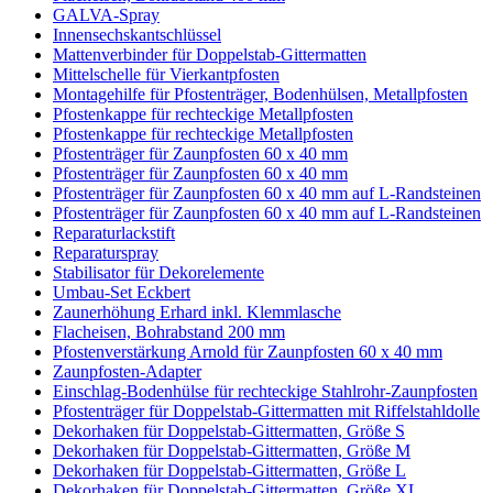
GALVA-Spray
Innensechskantschlüssel
Mattenverbinder für Doppelstab-Gittermatten
Mittelschelle für Vierkantpfosten
Montagehilfe für Pfostenträger, Bodenhülsen, Metallpfosten
Pfostenkappe für rechteckige Metallpfosten
Pfostenkappe für rechteckige Metallpfosten
Pfostenträger für Zaunpfosten 60 x 40 mm
Pfostenträger für Zaunpfosten 60 x 40 mm
Pfostenträger für Zaunpfosten 60 x 40 mm auf L-Randsteinen
Pfostenträger für Zaunpfosten 60 x 40 mm auf L-Randsteinen
Reparaturlackstift
Reparaturspray
Stabilisator für Dekorelemente
Umbau-Set Eckbert
Zaunerhöhung Erhard inkl. Klemmlasche
Flacheisen, Bohrabstand 200 mm
Pfostenverstärkung Arnold für Zaunpfosten 60 x 40 mm
Zaunpfosten-Adapter
Einschlag-Bodenhülse für rechteckige Stahlrohr-Zaunpfosten
Pfostenträger für Doppelstab-Gittermatten mit Riffelstahldolle
Dekorhaken für Doppelstab-Gittermatten, Größe S
Dekorhaken für Doppelstab-Gittermatten, Größe M
Dekorhaken für Doppelstab-Gittermatten, Größe L
Dekorhaken für Doppelstab-Gittermatten, Größe XL