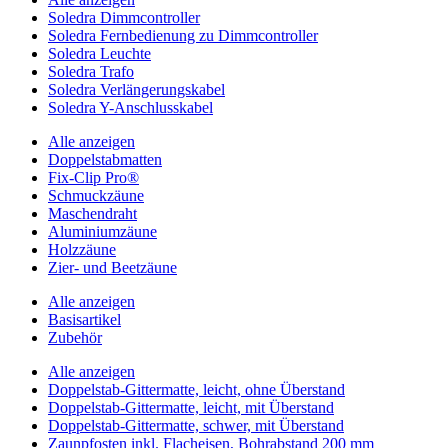
Soledra Dimmcontroller
Soledra Fernbedienung zu Dimmcontroller
Soledra Leuchte
Soledra Trafo
Soledra Verlängerungskabel
Soledra Y-Anschlusskabel
Alle anzeigen
Doppelstabmatten
Fix-Clip Pro®
Schmuckzäune
Maschendraht
Aluminiumzäune
Holzzäune
Zier- und Beetzäune
Alle anzeigen
Basisartikel
Zubehör
Alle anzeigen
Doppelstab-Gittermatte, leicht, ohne Überstand
Doppelstab-Gittermatte, leicht, mit Überstand
Doppelstab-Gittermatte, schwer, mit Überstand
Zaunpfosten inkl. Flacheisen, Bohrabstand 200 mm