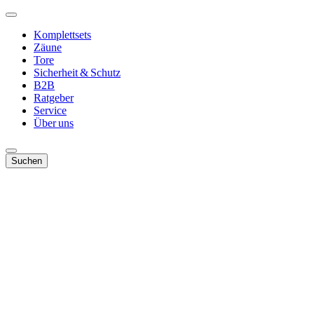
Komplettsets
Zäune
Tore
Sicherheit & Schutz
B2B
Ratgeber
Service
Über uns
Suchen