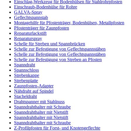
Einschlag-Werkzeug für Bodenhülsen für Stahlrohrpfosten
Einschraub-Bodenhülse für Rohre
GALVA-Spray
Geflechtspannstab
Montagehilfe für Pfostenträger, Bodenhülsen, Metallpfosten
Pfostenträger für Zaunpfosten
Reparaturlackstift
Reparaturspray
Schelle für Streben und Spannbrücken
Schelle zur Befestigung von Geflechtspannstäben
Schelle zur Befestigung von Geflechtspannstäben
Schelle zur Befestigung von Streben an Pfosten
Spanndraht
Spannschloss
Strebenkappe
Strebenplatte
Zaunpfosten-Adapter
Nähdraht auf Spindel
Stacheldraht
Drahtspanner mit Stahlnuss
Spanndrahthalter mit Schraube
Spanndrahthalter mit Nietstift
Spanndrahthalter mit Nietstift
Spanndrahthalter mit Schraube
Z-Profilpfosten für Forst- und Knotengeflechte