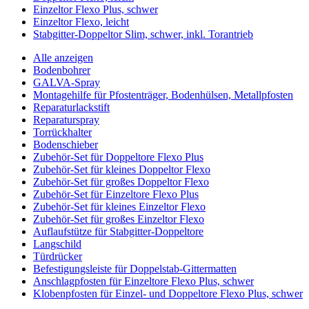
Einzeltor Flexo Plus, schwer
Einzeltor Flexo, leicht
Stabgitter-Doppeltor Slim, schwer, inkl. Torantrieb
Alle anzeigen
Bodenbohrer
GALVA-Spray
Montagehilfe für Pfostenträger, Bodenhülsen, Metallpfosten
Reparaturlackstift
Reparaturspray
Torrückhalter
Bodenschieber
Zubehör-Set für Doppeltore Flexo Plus
Zubehör-Set für kleines Doppeltor Flexo
Zubehör-Set für großes Doppeltor Flexo
Zubehör-Set für Einzeltore Flexo Plus
Zubehör-Set für kleines Einzeltor Flexo
Zubehör-Set für großes Einzeltor Flexo
Auflaufstütze für Stabgitter-Doppeltore
Langschild
Türdrücker
Befestigungsleiste für Doppelstab-Gittermatten
Anschlagpfosten für Einzeltore Flexo Plus, schwer
Klobenpfosten für Einzel- und Doppeltore Flexo Plus, schwer