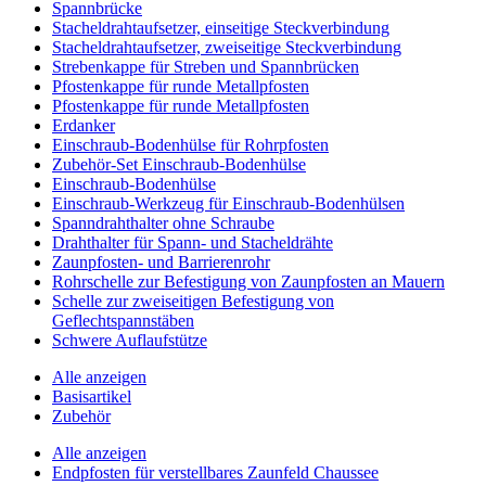
Spannbrücke
Stacheldrahtaufsetzer, einseitige Steckverbindung
Stacheldrahtaufsetzer, zweiseitige Steckverbindung
Strebenkappe für Streben und Spannbrücken
Pfostenkappe für runde Metallpfosten
Pfostenkappe für runde Metallpfosten
Erdanker
Einschraub-Bodenhülse für Rohrpfosten
Zubehör-Set Einschraub-Bodenhülse
Einschraub-Bodenhülse
Einschraub-Werkzeug für Einschraub-Bodenhülsen
Spanndrahthalter ohne Schraube
Drahthalter für Spann- und Stacheldrähte
Zaunpfosten- und Barrierenrohr
Rohrschelle zur Befestigung von Zaunpfosten an Mauern
Schelle zur zweiseitigen Befestigung von
Geflechtspannstäben
Schwere Auflaufstütze
Alle anzeigen
Basisartikel
Zubehör
Alle anzeigen
Endpfosten für verstellbares Zaunfeld Chaussee