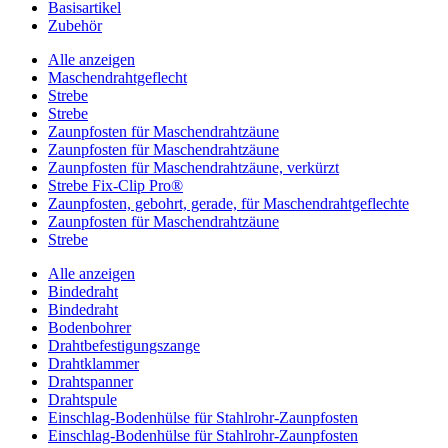
Basisartikel
Zubehör
Alle anzeigen
Maschendrahtgeflecht
Strebe
Strebe
Zaunpfosten für Maschendrahtzäune
Zaunpfosten für Maschendrahtzäune
Zaunpfosten für Maschendrahtzäune, verkürzt
Strebe Fix-Clip Pro®
Zaunpfosten, gebohrt, gerade, für Maschendrahtgeflechte
Zaunpfosten für Maschendrahtzäune
Strebe
Alle anzeigen
Bindedraht
Bindedraht
Bodenbohrer
Drahtbefestigungszange
Drahtklammer
Drahtspanner
Drahtspule
Einschlag-Bodenhülse für Stahlrohr-Zaunpfosten
Einschlag-Bodenhülse für Stahlrohr-Zaunpfosten