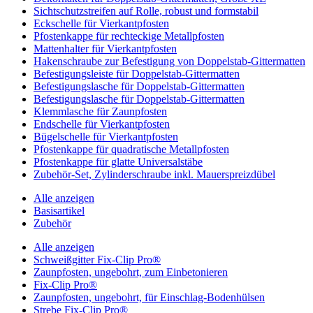
Sichtschutzstreifen auf Rolle, robust und formstabil
Eckschelle für Vierkantpfosten
Pfostenkappe für rechteckige Metallpfosten
Mattenhalter für Vierkantpfosten
Hakenschraube zur Befestigung von Doppelstab-Gittermatten
Befestigungsleiste für Doppelstab-Gittermatten
Befestigungslasche für Doppelstab-Gittermatten
Befestigungslasche für Doppelstab-Gittermatten
Klemmlasche für Zaunpfosten
Endschelle für Vierkantpfosten
Bügelschelle für Vierkantpfosten
Pfostenkappe für quadratische Metallpfosten
Pfostenkappe für glatte Universalstäbe
Zubehör-Set, Zylinderschraube inkl. Mauerspreizdübel
Alle anzeigen
Basisartikel
Zubehör
Alle anzeigen
Schweißgitter Fix-Clip Pro®
Zaunpfosten, ungebohrt, zum Einbetonieren
Fix-Clip Pro®
Zaunpfosten, ungebohrt, für Einschlag-Bodenhülsen
Strebe Fix-Clip Pro®