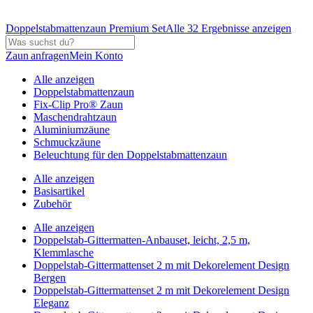
Doppelstabmattenzaun Premium Set
Alle 32 Ergebnisse anzeigen
Zaun anfragen
Mein Konto
Alle anzeigen
Doppelstabmattenzaun
Fix-Clip Pro® Zaun
Maschendrahtzaun
Aluminiumzäune
Schmuckzäune
Beleuchtung für den Doppelstabmattenzaun
Alle anzeigen
Basisartikel
Zubehör
Alle anzeigen
Doppelstab-Gittermatten-Anbauset, leicht, 2,5 m,
Klemmlasche
Doppelstab-Gittermattenset 2 m mit Dekorelement Design
Bergen
Doppelstab-Gittermattenset 2 m mit Dekorelement Design
Eleganz