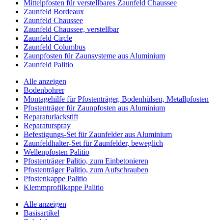
Mittelpfosten für verstellbares Zaunfeld Chaussee
Zaunfeld Bordeaux
Zaunfeld Chaussee
Zaunfeld Chaussee, verstellbar
Zaunfeld Circle
Zaunfeld Columbus
Zaunpfosten für Zaunsysteme aus Aluminium
Zaunfeld Palitio
Alle anzeigen
Bodenbohrer
Montagehilfe für Pfostenträger, Bodenhülsen, Metallpfosten
Pfostenträger für Zaunpfosten aus Aluminium
Reparaturlackstift
Reparaturspray
Befestigungs-Set für Zaunfelder aus Aluminium
Zaunfeldhalter-Set für Zaunfelder, beweglich
Wellenpfosten Palitio
Pfostenträger Palitio, zum Einbetonieren
Pfostenträger Palitio, zum Aufschrauben
Pfostenkappe Palitio
Klemmprofilkappe Palitio
Alle anzeigen
Basisartikel