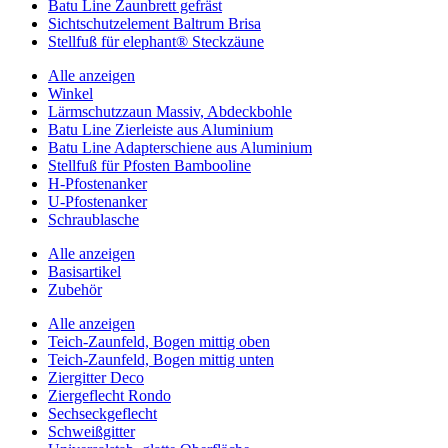
Batu Line Zaunbrett gefräst
Sichtschutzelement Baltrum Brisa
Stellfuß für elephant® Steckzäune
Alle anzeigen
Winkel
Lärmschutzzaun Massiv, Abdeckbohle
Batu Line Zierleiste aus Aluminium
Batu Line Adapterschiene aus Aluminium
Stellfuß für Pfosten Bambooline
H-Pfostenanker
U-Pfostenanker
Schraublasche
Alle anzeigen
Basisartikel
Zubehör
Alle anzeigen
Teich-Zaunfeld, Bogen mittig oben
Teich-Zaunfeld, Bogen mittig unten
Ziergitter Deco
Ziergeflecht Rondo
Sechseckgeflecht
Schweißgitter