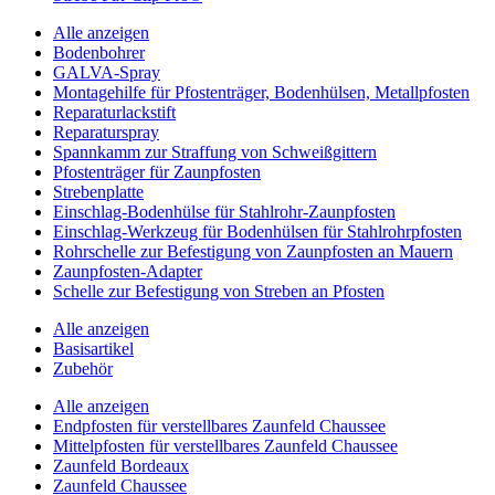
Alle anzeigen
Bodenbohrer
GALVA-Spray
Montagehilfe für Pfostenträger, Bodenhülsen, Metallpfosten
Reparaturlackstift
Reparaturspray
Spannkamm zur Straffung von Schweißgittern
Pfostenträger für Zaunpfosten
Strebenplatte
Einschlag-Bodenhülse für Stahlrohr-Zaunpfosten
Einschlag-Werkzeug für Bodenhülsen für Stahlrohrpfosten
Rohrschelle zur Befestigung von Zaunpfosten an Mauern
Zaunpfosten-Adapter
Schelle zur Befestigung von Streben an Pfosten
Alle anzeigen
Basisartikel
Zubehör
Alle anzeigen
Endpfosten für verstellbares Zaunfeld Chaussee
Mittelpfosten für verstellbares Zaunfeld Chaussee
Zaunfeld Bordeaux
Zaunfeld Chaussee