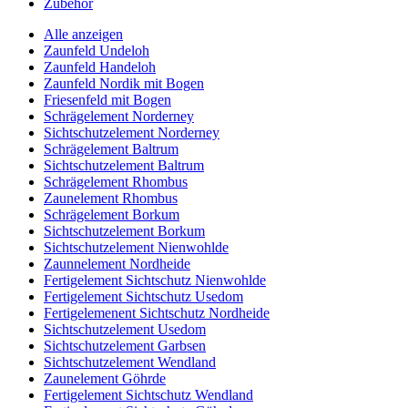
Zubehör
Alle anzeigen
Zaunfeld Undeloh
Zaunfeld Handeloh
Zaunfeld Nordik mit Bogen
Friesenfeld mit Bogen
Schrägelement Norderney
Sichtschutzelement Norderney
Schrägelement Baltrum
Sichtschutzelement Baltrum
Schrägelement Rhombus
Zaunelement Rhombus
Schrägelement Borkum
Sichtschutzelement Borkum
Sichtschutzelement Nienwohlde
Zaunnelement Nordheide
Fertigelement Sichtschutz Nienwohlde
Fertigelement Sichtschutz Usedom
Fertigelemenent Sichtschutz Nordheide
Sichtschutzelement Usedom
Sichtschutzelement Garbsen
Sichtschutzelement Wendland
Zaunelement Göhrde
Fertigelement Sichtschutz Wendland