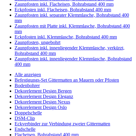
Zaunpfosten inkl. Flacheisen, Bohrabstand 400 mm
Eckpfosten inkl. Flacheisen, Bohrabstand 400 mm
Zaunpfosten inkl. separater Klemmlasche, Bohrabstand 400
mm
Zaunpfosten mit Platte inkl. Klemmlasche, Bohrabstand 400
mm
Eckpfosten inkl. Klemmlasche, Bohrabstand 400 mm
Zaunpfosten, ungebohrt
Zaunpfosten inkl. innenliegender Klemmlasche, verkürzt,
Bohrabstand 400 mm
Zaunpfosten inkl. innenliegender Klemmlasche, Bohrabstand
400 mm
Alle anzeigen
Befestigungs-Set Gittermatten an Mauern oder Pfosten
Bodenbohrer
Dekorelement Design Bergen
Dekorelement Design Eleganz
Dekorelement Design Nexus
Dekorelement Design Oslo
Doppelschelle
DSM-Clip
Eckverbinder zur Verbindung zweier Gittermatten
Endschelle
Flacheisen, Bohrabstand 400 mm