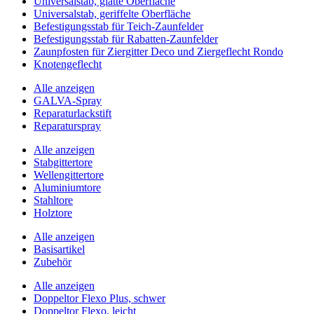
Universalstab, glatte Oberfläche
Universalstab, geriffelte Oberfläche
Befestigungsstab für Teich-Zaunfelder
Befestigungsstab für Rabatten-Zaunfelder
Zaunpfosten für Ziergitter Deco und Ziergeflecht Rondo
Knotengeflecht
Alle anzeigen
GALVA-Spray
Reparaturlackstift
Reparaturspray
Alle anzeigen
Stabgittertore
Wellengittertore
Aluminiumtore
Stahltore
Holztore
Alle anzeigen
Basisartikel
Zubehör
Alle anzeigen
Doppeltor Flexo Plus, schwer
Doppeltor Flexo, leicht