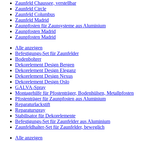
Zaunfeld Chaussee, verstellbar
Zaunfeld Circle
Zaunfeld Columbus
Zaunfeld Madrid
Zaunpfosten für Zaunsysteme aus Aluminium
Zaunpfosten Madrid
Zaunpfosten Madrid
Alle anzeigen
Befestigungs-Set für Zaunfelder
Bodenbohrer
Dekorelement Design Bergen
Dekorelement Design Eleganz
Dekorelement Design Nexus
Dekorelement Design Oslo
GALVA-Spray
Montagehilfe für Pfostenträger, Bodenhülsen, Metallpfosten
Pfostenträger für Zaunpfosten aus Aluminium
Reparaturlackstift
Reparaturspray
Stabilisator für Dekorelemente
Befestigungs-Set für Zaunfelder aus Aluminium
Zaunfeldhalter-Set für Zaunfelder, beweglich
Alle anzeigen