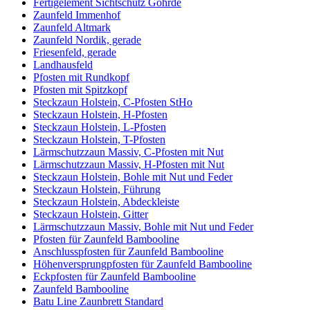
Fertigelement Sichtschutz Göhrde
Zaunfeld Immenhof
Zaunfeld Altmark
Zaunfeld Nordik, gerade
Friesenfeld, gerade
Landhausfeld
Pfosten mit Rundkopf
Pfosten mit Spitzkopf
Steckzaun Holstein, C-Pfosten StHo
Steckzaun Holstein, H-Pfosten
Steckzaun Holstein, L-Pfosten
Steckzaun Holstein, T-Pfosten
Lärmschutzzaun Massiv, C-Pfosten mit Nut
Lärmschutzzaun Massiv, H-Pfosten mit Nut
Steckzaun Holstein, Bohle mit Nut und Feder
Steckzaun Holstein, Führung
Steckzaun Holstein, Abdeckleiste
Steckzaun Holstein, Gitter
Lärmschutzzaun Massiv, Bohle mit Nut und Feder
Pfosten für Zaunfeld Bambooline
Anschlusspfosten für Zaunfeld Bambooline
Höhenversprungpfosten für Zaunfeld Bambooline
Eckpfosten für Zaunfeld Bambooline
Zaunfeld Bambooline
Batu Line Zaunbrett Standard