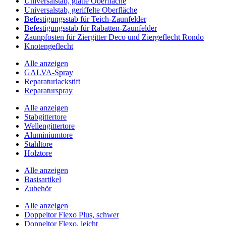
Universalstab, glatte Oberfläche
Universalstab, geriffelte Oberfläche
Befestigungsstab für Teich-Zaunfelder
Befestigungsstab für Rabatten-Zaunfelder
Zaunpfosten für Ziergitter Deco und Ziergeflecht Rondo
Knotengeflecht
Alle anzeigen
GALVA-Spray
Reparaturlackstift
Reparaturspray
Alle anzeigen
Stabgittertore
Wellengittertore
Aluminiumtore
Stahltore
Holztore
Alle anzeigen
Basisartikel
Zubehör
Alle anzeigen
Doppeltor Flexo Plus, schwer
Doppeltor Flexo, leicht