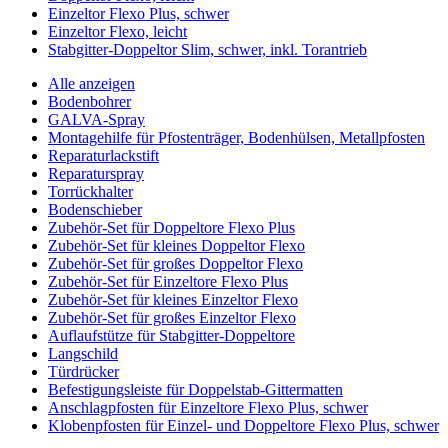
Einzeltor Flexo Plus, schwer
Einzeltor Flexo, leicht
Stabgitter-Doppeltor Slim, schwer, inkl. Torantrieb
Alle anzeigen
Bodenbohrer
GALVA-Spray
Montagehilfe für Pfostenträger, Bodenhülsen, Metallpfosten
Reparaturlackstift
Reparaturspray
Torrückhalter
Bodenschieber
Zubehör-Set für Doppeltore Flexo Plus
Zubehör-Set für kleines Doppeltor Flexo
Zubehör-Set für großes Doppeltor Flexo
Zubehör-Set für Einzeltore Flexo Plus
Zubehör-Set für kleines Einzeltor Flexo
Zubehör-Set für großes Einzeltor Flexo
Auflaufstütze für Stabgitter-Doppeltore
Langschild
Türdrücker
Befestigungsleiste für Doppelstab-Gittermatten
Anschlagpfosten für Einzeltore Flexo Plus, schwer
Klobenpfosten für Einzel- und Doppeltore Flexo Plus, schwer