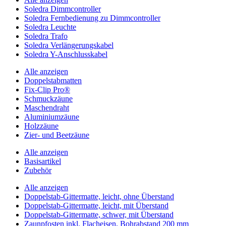
Soledra Dimmcontroller
Soledra Fernbedienung zu Dimmcontroller
Soledra Leuchte
Soledra Trafo
Soledra Verlängerungskabel
Soledra Y-Anschlusskabel
Alle anzeigen
Doppelstabmatten
Fix-Clip Pro®
Schmuckzäune
Maschendraht
Aluminiumzäune
Holzzäune
Zier- und Beetzäune
Alle anzeigen
Basisartikel
Zubehör
Alle anzeigen
Doppelstab-Gittermatte, leicht, ohne Überstand
Doppelstab-Gittermatte, leicht, mit Überstand
Doppelstab-Gittermatte, schwer, mit Überstand
Zaunpfosten inkl. Flacheisen, Bohrabstand 200 mm