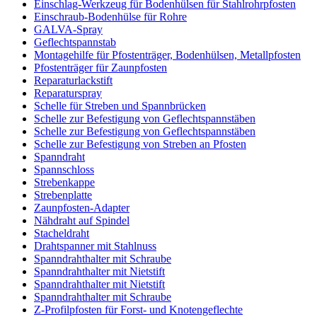
Einschlag-Werkzeug für Bodenhülsen für Stahlrohrpfosten
Einschraub-Bodenhülse für Rohre
GALVA-Spray
Geflechtspannstab
Montagehilfe für Pfostenträger, Bodenhülsen, Metallpfosten
Pfostenträger für Zaunpfosten
Reparaturlackstift
Reparaturspray
Schelle für Streben und Spannbrücken
Schelle zur Befestigung von Geflechtspannstäben
Schelle zur Befestigung von Geflechtspannstäben
Schelle zur Befestigung von Streben an Pfosten
Spanndraht
Spannschloss
Strebenkappe
Strebenplatte
Zaunpfosten-Adapter
Nähdraht auf Spindel
Stacheldraht
Drahtspanner mit Stahlnuss
Spanndrahthalter mit Schraube
Spanndrahthalter mit Nietstift
Spanndrahthalter mit Nietstift
Spanndrahthalter mit Schraube
Z-Profilpfosten für Forst- und Knotengeflechte