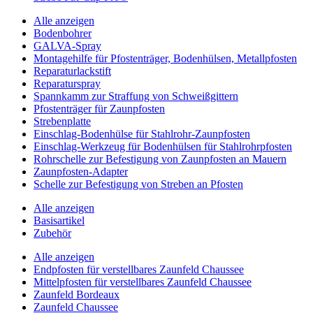
Alle anzeigen
Bodenbohrer
GALVA-Spray
Montagehilfe für Pfostenträger, Bodenhülsen, Metallpfosten
Reparaturlackstift
Reparaturspray
Spannkamm zur Straffung von Schweißgittern
Pfostenträger für Zaunpfosten
Strebenplatte
Einschlag-Bodenhülse für Stahlrohr-Zaunpfosten
Einschlag-Werkzeug für Bodenhülsen für Stahlrohrpfosten
Rohrschelle zur Befestigung von Zaunpfosten an Mauern
Zaunpfosten-Adapter
Schelle zur Befestigung von Streben an Pfosten
Alle anzeigen
Basisartikel
Zubehör
Alle anzeigen
Endpfosten für verstellbares Zaunfeld Chaussee
Mittelpfosten für verstellbares Zaunfeld Chaussee
Zaunfeld Bordeaux
Zaunfeld Chaussee