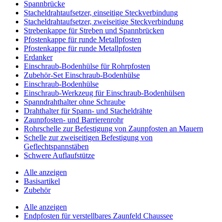
Spannbrücke
Stacheldrahtaufsetzer, einseitige Steckverbindung
Stacheldrahtaufsetzer, zweiseitige Steckverbindung
Strebenkappe für Streben und Spannbrücken
Pfostenkappe für runde Metallpfosten
Pfostenkappe für runde Metallpfosten
Erdanker
Einschraub-Bodenhülse für Rohrpfosten
Zubehör-Set Einschraub-Bodenhülse
Einschraub-Bodenhülse
Einschraub-Werkzeug für Einschraub-Bodenhülsen
Spanndrahthalter ohne Schraube
Drahthalter für Spann- und Stacheldrähte
Zaunpfosten- und Barrierenrohr
Rohrschelle zur Befestigung von Zaunpfosten an Mauern
Schelle zur zweiseitigen Befestigung von
Geflechtspannstäben
Schwere Auflaufstütze
Alle anzeigen
Basisartikel
Zubehör
Alle anzeigen
Endpfosten für verstellbares Zaunfeld Chaussee