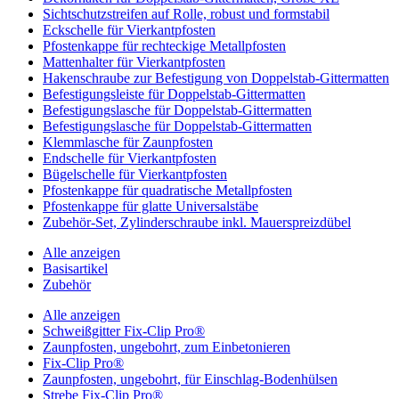
Sichtschutzstreifen auf Rolle, robust und formstabil
Eckschelle für Vierkantpfosten
Pfostenkappe für rechteckige Metallpfosten
Mattenhalter für Vierkantpfosten
Hakenschraube zur Befestigung von Doppelstab-Gittermatten
Befestigungsleiste für Doppelstab-Gittermatten
Befestigungslasche für Doppelstab-Gittermatten
Befestigungslasche für Doppelstab-Gittermatten
Klemmlasche für Zaunpfosten
Endschelle für Vierkantpfosten
Bügelschelle für Vierkantpfosten
Pfostenkappe für quadratische Metallpfosten
Pfostenkappe für glatte Universalstäbe
Zubehör-Set, Zylinderschraube inkl. Mauerspreizdübel
Alle anzeigen
Basisartikel
Zubehör
Alle anzeigen
Schweißgitter Fix-Clip Pro®
Zaunpfosten, ungebohrt, zum Einbetonieren
Fix-Clip Pro®
Zaunpfosten, ungebohrt, für Einschlag-Bodenhülsen
Strebe Fix-Clip Pro®