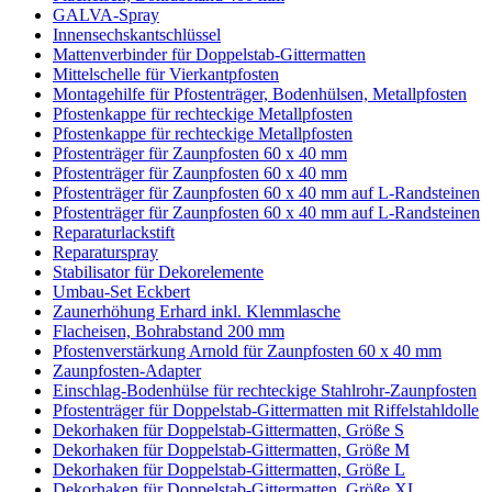
GALVA-Spray
Innensechskantschlüssel
Mattenverbinder für Doppelstab-Gittermatten
Mittelschelle für Vierkantpfosten
Montagehilfe für Pfostenträger, Bodenhülsen, Metallpfosten
Pfostenkappe für rechteckige Metallpfosten
Pfostenkappe für rechteckige Metallpfosten
Pfostenträger für Zaunpfosten 60 x 40 mm
Pfostenträger für Zaunpfosten 60 x 40 mm
Pfostenträger für Zaunpfosten 60 x 40 mm auf L-Randsteinen
Pfostenträger für Zaunpfosten 60 x 40 mm auf L-Randsteinen
Reparaturlackstift
Reparaturspray
Stabilisator für Dekorelemente
Umbau-Set Eckbert
Zaunerhöhung Erhard inkl. Klemmlasche
Flacheisen, Bohrabstand 200 mm
Pfostenverstärkung Arnold für Zaunpfosten 60 x 40 mm
Zaunpfosten-Adapter
Einschlag-Bodenhülse für rechteckige Stahlrohr-Zaunpfosten
Pfostenträger für Doppelstab-Gittermatten mit Riffelstahldolle
Dekorhaken für Doppelstab-Gittermatten, Größe S
Dekorhaken für Doppelstab-Gittermatten, Größe M
Dekorhaken für Doppelstab-Gittermatten, Größe L
Dekorhaken für Doppelstab-Gittermatten, Größe XL