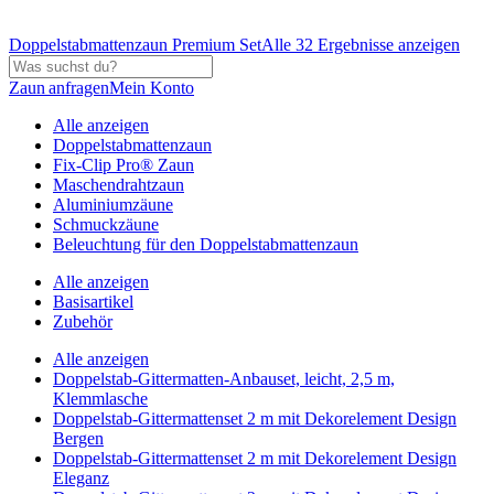
Doppelstabmattenzaun Premium Set
Alle 32 Ergebnisse anzeigen
Zaun anfragen
Mein Konto
Alle anzeigen
Doppelstabmattenzaun
Fix-Clip Pro® Zaun
Maschendrahtzaun
Aluminiumzäune
Schmuckzäune
Beleuchtung für den Doppelstabmattenzaun
Alle anzeigen
Basisartikel
Zubehör
Alle anzeigen
Doppelstab-Gittermatten-Anbauset, leicht, 2,5 m,
Klemmlasche
Doppelstab-Gittermattenset 2 m mit Dekorelement Design
Bergen
Doppelstab-Gittermattenset 2 m mit Dekorelement Design
Eleganz