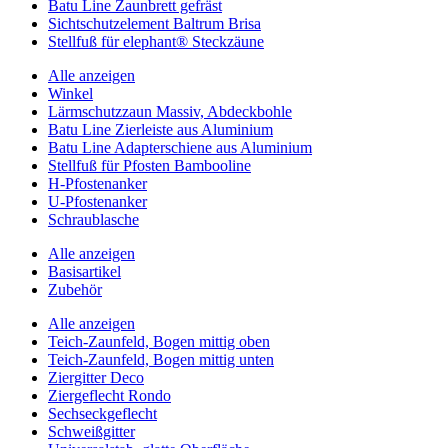
Batu Line Zaunbrett gefräst
Sichtschutzelement Baltrum Brisa
Stellfuß für elephant® Steckzäune
Alle anzeigen
Winkel
Lärmschutzzaun Massiv, Abdeckbohle
Batu Line Zierleiste aus Aluminium
Batu Line Adapterschiene aus Aluminium
Stellfuß für Pfosten Bambooline
H-Pfostenanker
U-Pfostenanker
Schraublasche
Alle anzeigen
Basisartikel
Zubehör
Alle anzeigen
Teich-Zaunfeld, Bogen mittig oben
Teich-Zaunfeld, Bogen mittig unten
Ziergitter Deco
Ziergeflecht Rondo
Sechseckgeflecht
Schweißgitter