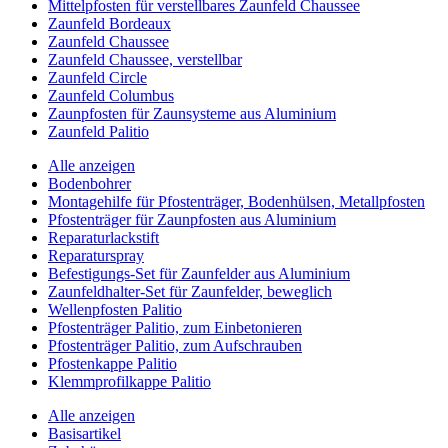
Mittelpfosten für verstellbares Zaunfeld Chaussee
Zaunfeld Bordeaux
Zaunfeld Chaussee
Zaunfeld Chaussee, verstellbar
Zaunfeld Circle
Zaunfeld Columbus
Zaunpfosten für Zaunsysteme aus Aluminium
Zaunfeld Palitio
Alle anzeigen
Bodenbohrer
Montagehilfe für Pfostenträger, Bodenhülsen, Metallpfosten
Pfostenträger für Zaunpfosten aus Aluminium
Reparaturlackstift
Reparaturspray
Befestigungs-Set für Zaunfelder aus Aluminium
Zaunfeldhalter-Set für Zaunfelder, beweglich
Wellenpfosten Palitio
Pfostenträger Palitio, zum Einbetonieren
Pfostenträger Palitio, zum Aufschrauben
Pfostenkappe Palitio
Klemmprofilkappe Palitio
Alle anzeigen
Basisartikel