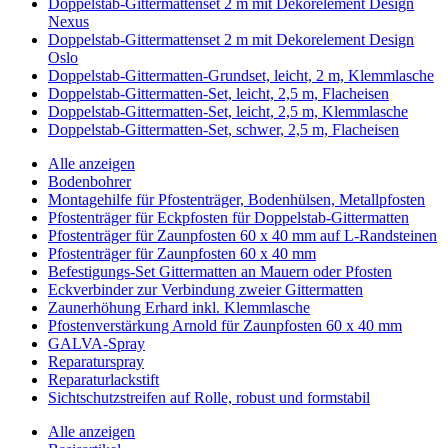
Doppelstab-Gittermattenset 2 m mit Dekorelement Design
Nexus
Doppelstab-Gittermattenset 2 m mit Dekorelement Design
Oslo
Doppelstab-Gittermatten-Grundset, leicht, 2 m, Klemmlasche
Doppelstab-Gittermatten-Set, leicht, 2,5 m, Flacheisen
Doppelstab-Gittermatten-Set, leicht, 2,5 m, Klemmlasche
Doppelstab-Gittermatten-Set, schwer, 2,5 m, Flacheisen
Alle anzeigen
Bodenbohrer
Montagehilfe für Pfostenträger, Bodenhülsen, Metallpfosten
Pfostenträger für Eckpfosten für Doppelstab-Gittermatten
Pfostenträger für Zaunpfosten 60 x 40 mm auf L-Randsteinen
Pfostenträger für Zaunpfosten 60 x 40 mm
Befestigungs-Set Gittermatten an Mauern oder Pfosten
Eckverbinder zur Verbindung zweier Gittermatten
Zaunerhöhung Erhard inkl. Klemmlasche
Pfostenverstärkung Arnold für Zaunpfosten 60 x 40 mm
GALVA-Spray
Reparaturspray
Reparaturlackstift
Sichtschutzstreifen auf Rolle, robust und formstabil
Alle anzeigen