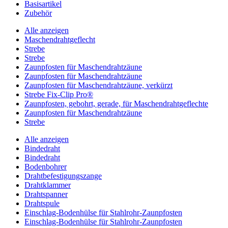
Basisartikel
Zubehör
Alle anzeigen
Maschendrahtgeflecht
Strebe
Strebe
Zaunpfosten für Maschendrahtzäune
Zaunpfosten für Maschendrahtzäune
Zaunpfosten für Maschendrahtzäune, verkürzt
Strebe Fix-Clip Pro®
Zaunpfosten, gebohrt, gerade, für Maschendrahtgeflechte
Zaunpfosten für Maschendrahtzäune
Strebe
Alle anzeigen
Bindedraht
Bindedraht
Bodenbohrer
Drahtbefestigungszange
Drahtklammer
Drahtspanner
Drahtspule
Einschlag-Bodenhülse für Stahlrohr-Zaunpfosten
Einschlag-Bodenhülse für Stahlrohr-Zaunpfosten