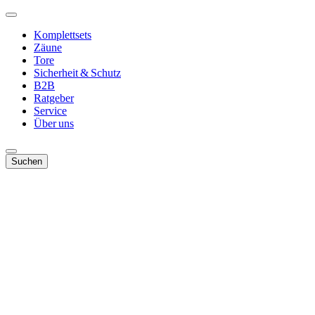
Komplettsets
Zäune
Tore
Sicherheit & Schutz
B2B
Ratgeber
Service
Über uns
Suchen