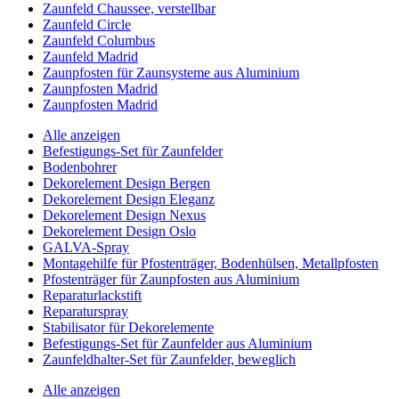
Zaunfeld Chaussee, verstellbar
Zaunfeld Circle
Zaunfeld Columbus
Zaunfeld Madrid
Zaunpfosten für Zaunsysteme aus Aluminium
Zaunpfosten Madrid
Zaunpfosten Madrid
Alle anzeigen
Befestigungs-Set für Zaunfelder
Bodenbohrer
Dekorelement Design Bergen
Dekorelement Design Eleganz
Dekorelement Design Nexus
Dekorelement Design Oslo
GALVA-Spray
Montagehilfe für Pfostenträger, Bodenhülsen, Metallpfosten
Pfostenträger für Zaunpfosten aus Aluminium
Reparaturlackstift
Reparaturspray
Stabilisator für Dekorelemente
Befestigungs-Set für Zaunfelder aus Aluminium
Zaunfeldhalter-Set für Zaunfelder, beweglich
Alle anzeigen