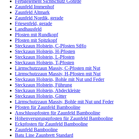
Fertigelement Sichtschutz Göhrde
Zaunfeld Immenhof
Zaunfeld Altmark
Zaunfeld Nordik, gerade
Friesenfeld, gerade
Landhausfeld
Pfosten mit Rundkopf
Pfosten mit Spitzkopf
Steckzaun Holstein, C-Pfosten StHo
Steckzaun Holstein, H-Pfosten
Steckzaun Holstein, L-Pfosten
Steckzaun Holstein, T-Pfosten
Lärmschutzzaun Massiv, C-Pfosten mit Nut
Lärmschutzzaun Massiv, H-Pfosten mit Nut
Steckzaun Holstein, Bohle mit Nut und Feder
Steckzaun Holstein, Führung
Steckzaun Holstein, Abdeckleiste
Steckzaun Holstein, Gitter
Lärmschutzzaun Massiv, Bohle mit Nut und Feder
Pfosten für Zaunfeld Bambooline
Anschlusspfosten für Zaunfeld Bambooline
Höhenversprungpfosten für Zaunfeld Bambooline
Eckpfosten für Zaunfeld Bambooline
Zaunfeld Bambooline
Batu Line Zaunbrett Standard