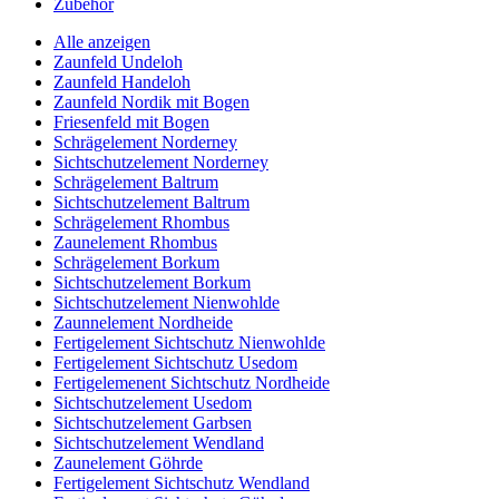
Zubehör
Alle anzeigen
Zaunfeld Undeloh
Zaunfeld Handeloh
Zaunfeld Nordik mit Bogen
Friesenfeld mit Bogen
Schrägelement Norderney
Sichtschutzelement Norderney
Schrägelement Baltrum
Sichtschutzelement Baltrum
Schrägelement Rhombus
Zaunelement Rhombus
Schrägelement Borkum
Sichtschutzelement Borkum
Sichtschutzelement Nienwohlde
Zaunnelement Nordheide
Fertigelement Sichtschutz Nienwohlde
Fertigelement Sichtschutz Usedom
Fertigelemenent Sichtschutz Nordheide
Sichtschutzelement Usedom
Sichtschutzelement Garbsen
Sichtschutzelement Wendland
Zaunelement Göhrde
Fertigelement Sichtschutz Wendland