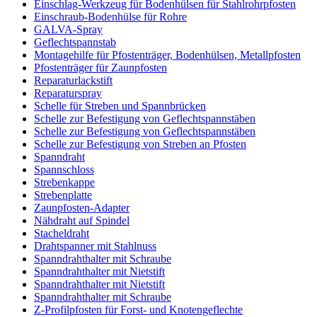
Einschlag-Werkzeug für Bodenhülsen für Stahlrohrpfosten
Einschraub-Bodenhülse für Rohre
GALVA-Spray
Geflechtspannstab
Montagehilfe für Pfostenträger, Bodenhülsen, Metallpfosten
Pfostenträger für Zaunpfosten
Reparaturlackstift
Reparaturspray
Schelle für Streben und Spannbrücken
Schelle zur Befestigung von Geflechtspannstäben
Schelle zur Befestigung von Geflechtspannstäben
Schelle zur Befestigung von Streben an Pfosten
Spanndraht
Spannschloss
Strebenkappe
Strebenplatte
Zaunpfosten-Adapter
Nähdraht auf Spindel
Stacheldraht
Drahtspanner mit Stahlnuss
Spanndrahthalter mit Schraube
Spanndrahthalter mit Nietstift
Spanndrahthalter mit Nietstift
Spanndrahthalter mit Schraube
Z-Profilpfosten für Forst- und Knotengeflechte