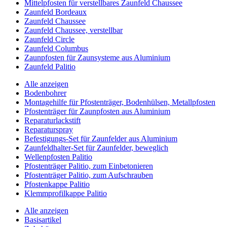
Mittelpfosten für verstellbares Zaunfeld Chaussee
Zaunfeld Bordeaux
Zaunfeld Chaussee
Zaunfeld Chaussee, verstellbar
Zaunfeld Circle
Zaunfeld Columbus
Zaunpfosten für Zaunsysteme aus Aluminium
Zaunfeld Palitio
Alle anzeigen
Bodenbohrer
Montagehilfe für Pfostenträger, Bodenhülsen, Metallpfosten
Pfostenträger für Zaunpfosten aus Aluminium
Reparaturlackstift
Reparaturspray
Befestigungs-Set für Zaunfelder aus Aluminium
Zaunfeldhalter-Set für Zaunfelder, beweglich
Wellenpfosten Palitio
Pfostenträger Palitio, zum Einbetonieren
Pfostenträger Palitio, zum Aufschrauben
Pfostenkappe Palitio
Klemmprofilkappe Palitio
Alle anzeigen
Basisartikel