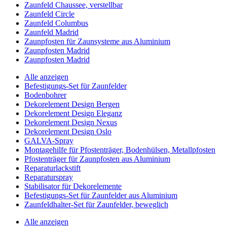
Zaunfeld Chaussee, verstellbar
Zaunfeld Circle
Zaunfeld Columbus
Zaunfeld Madrid
Zaunpfosten für Zaunsysteme aus Aluminium
Zaunpfosten Madrid
Zaunpfosten Madrid
Alle anzeigen
Befestigungs-Set für Zaunfelder
Bodenbohrer
Dekorelement Design Bergen
Dekorelement Design Eleganz
Dekorelement Design Nexus
Dekorelement Design Oslo
GALVA-Spray
Montagehilfe für Pfostenträger, Bodenhülsen, Metallpfosten
Pfostenträger für Zaunpfosten aus Aluminium
Reparaturlackstift
Reparaturspray
Stabilisator für Dekorelemente
Befestigungs-Set für Zaunfelder aus Aluminium
Zaunfeldhalter-Set für Zaunfelder, beweglich
Alle anzeigen