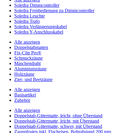
Soledra Dimmcontroller
Soledra Fernbedienung zu Dimmcontroller
Soledra Leuchte
Soledra Trafo
Soledra Verlängerungskabel
Soledra Y-Anschlusskabel
Alle anzeigen
Doppelstabmatten
Fix-Clip Pro®
Schmuckzäune
Maschendraht
Aluminiumzäune
Holzzäune
Zier- und Beetzäune
Alle anzeigen
Basisartikel
Zubehör
Alle anzeigen
Doppelstab-Gittermatte, leicht, ohne Überstand
Doppelstab-Gittermatte, leicht, mit Überstand
Doppelstab-Gittermatte, schwer, mit Überstand
Zaunpfosten inkl. Flacheisen, Bohrabstand 200 mm