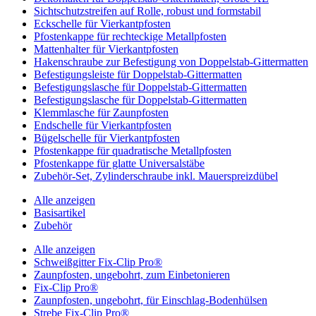
Sichtschutzstreifen auf Rolle, robust und formstabil
Eckschelle für Vierkantpfosten
Pfostenkappe für rechteckige Metallpfosten
Mattenhalter für Vierkantpfosten
Hakenschraube zur Befestigung von Doppelstab-Gittermatten
Befestigungsleiste für Doppelstab-Gittermatten
Befestigungslasche für Doppelstab-Gittermatten
Befestigungslasche für Doppelstab-Gittermatten
Klemmlasche für Zaunpfosten
Endschelle für Vierkantpfosten
Bügelschelle für Vierkantpfosten
Pfostenkappe für quadratische Metallpfosten
Pfostenkappe für glatte Universalstäbe
Zubehör-Set, Zylinderschraube inkl. Mauerspreizdübel
Alle anzeigen
Basisartikel
Zubehör
Alle anzeigen
Schweißgitter Fix-Clip Pro®
Zaunpfosten, ungebohrt, zum Einbetonieren
Fix-Clip Pro®
Zaunpfosten, ungebohrt, für Einschlag-Bodenhülsen
Strebe Fix-Clip Pro®