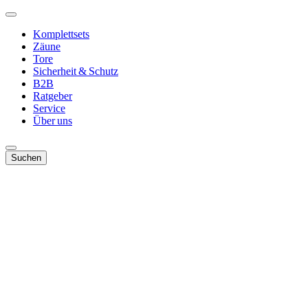
Komplettsets
Zäune
Tore
Sicherheit & Schutz
B2B
Ratgeber
Service
Über uns
Suchen