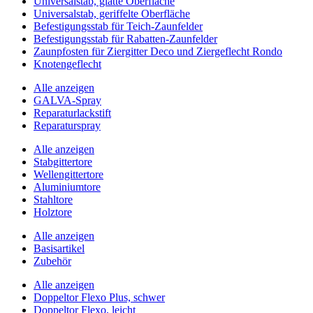
Universalstab, glatte Oberfläche
Universalstab, geriffelte Oberfläche
Befestigungsstab für Teich-Zaunfelder
Befestigungsstab für Rabatten-Zaunfelder
Zaunpfosten für Ziergitter Deco und Ziergeflecht Rondo
Knotengeflecht
Alle anzeigen
GALVA-Spray
Reparaturlackstift
Reparaturspray
Alle anzeigen
Stabgittertore
Wellengittertore
Aluminiumtore
Stahltore
Holztore
Alle anzeigen
Basisartikel
Zubehör
Alle anzeigen
Doppeltor Flexo Plus, schwer
Doppeltor Flexo, leicht