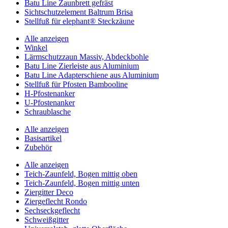
Batu Line Zaunbrett gefräst
Sichtschutzelement Baltrum Brisa
Stellfuß für elephant® Steckzäune
Alle anzeigen
Winkel
Lärmschutzzaun Massiv, Abdeckbohle
Batu Line Zierleiste aus Aluminium
Batu Line Adapterschiene aus Aluminium
Stellfuß für Pfosten Bambooline
H-Pfostenanker
U-Pfostenanker
Schraublasche
Alle anzeigen
Basisartikel
Zubehör
Alle anzeigen
Teich-Zaunfeld, Bogen mittig oben
Teich-Zaunfeld, Bogen mittig unten
Ziergitter Deco
Ziergeflecht Rondo
Sechseckgeflecht
Schweißgitter