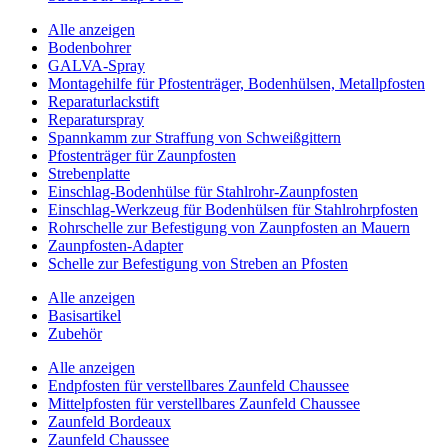
Alle anzeigen
Bodenbohrer
GALVA-Spray
Montagehilfe für Pfostenträger, Bodenhülsen, Metallpfosten
Reparaturlackstift
Reparaturspray
Spannkamm zur Straffung von Schweißgittern
Pfostenträger für Zaunpfosten
Strebenplatte
Einschlag-Bodenhülse für Stahlrohr-Zaunpfosten
Einschlag-Werkzeug für Bodenhülsen für Stahlrohrpfosten
Rohrschelle zur Befestigung von Zaunpfosten an Mauern
Zaunpfosten-Adapter
Schelle zur Befestigung von Streben an Pfosten
Alle anzeigen
Basisartikel
Zubehör
Alle anzeigen
Endpfosten für verstellbares Zaunfeld Chaussee
Mittelpfosten für verstellbares Zaunfeld Chaussee
Zaunfeld Bordeaux
Zaunfeld Chaussee