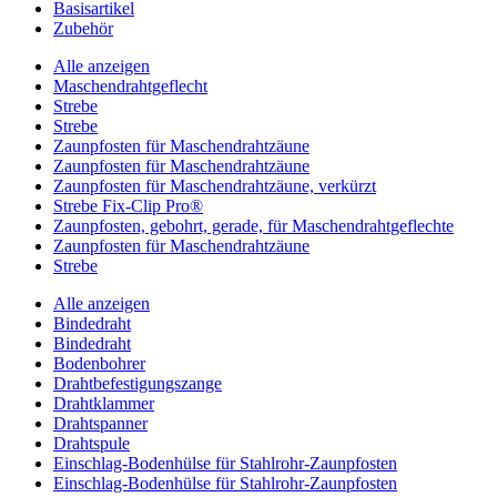
Basisartikel
Zubehör
Alle anzeigen
Maschendrahtgeflecht
Strebe
Strebe
Zaunpfosten für Maschendrahtzäune
Zaunpfosten für Maschendrahtzäune
Zaunpfosten für Maschendrahtzäune, verkürzt
Strebe Fix-Clip Pro®
Zaunpfosten, gebohrt, gerade, für Maschendrahtgeflechte
Zaunpfosten für Maschendrahtzäune
Strebe
Alle anzeigen
Bindedraht
Bindedraht
Bodenbohrer
Drahtbefestigungszange
Drahtklammer
Drahtspanner
Drahtspule
Einschlag-Bodenhülse für Stahlrohr-Zaunpfosten
Einschlag-Bodenhülse für Stahlrohr-Zaunpfosten