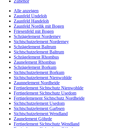
Zubehör
Alle anzeigen
Zaunfeld Undeloh
Zaunfeld Handeloh
Zaunfeld Nordik mit Bogen
Friesenfeld mit Bogen
Schrägelement Norderney
Sichtschutzelement Norderney
Schrägelement Baltrum
Sichtschutzelement Baltrum
Schrägelement Rhombus
Zaunelement Rhombus
Schrägelement Borkum
Sichtschutzelement Borkum
Sichtschutzelement Nienwohlde
Zaunnelement Nordheide
Fertigelement Sichtschutz Nienwohlde
Fertigelement Sichtschutz Usedom
Fertigelemenent Sichtschutz Nordheide
Sichtschutzelement Usedom
Sichtschutzelement Garbsen
Sichtschutzelement Wendland
Zaunelement Göhrde
Fertigelement Sichtschutz Wendland