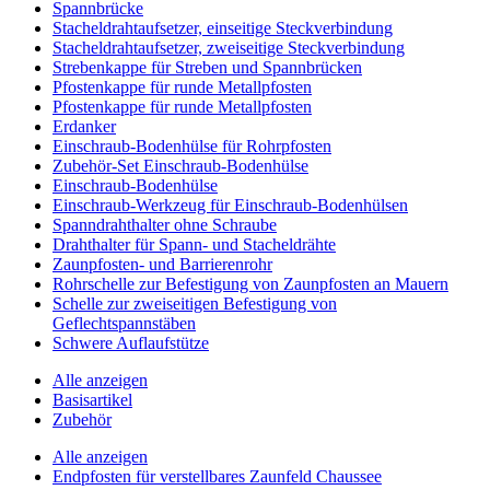
Spannbrücke
Stacheldrahtaufsetzer, einseitige Steckverbindung
Stacheldrahtaufsetzer, zweiseitige Steckverbindung
Strebenkappe für Streben und Spannbrücken
Pfostenkappe für runde Metallpfosten
Pfostenkappe für runde Metallpfosten
Erdanker
Einschraub-Bodenhülse für Rohrpfosten
Zubehör-Set Einschraub-Bodenhülse
Einschraub-Bodenhülse
Einschraub-Werkzeug für Einschraub-Bodenhülsen
Spanndrahthalter ohne Schraube
Drahthalter für Spann- und Stacheldrähte
Zaunpfosten- und Barrierenrohr
Rohrschelle zur Befestigung von Zaunpfosten an Mauern
Schelle zur zweiseitigen Befestigung von
Geflechtspannstäben
Schwere Auflaufstütze
Alle anzeigen
Basisartikel
Zubehör
Alle anzeigen
Endpfosten für verstellbares Zaunfeld Chaussee