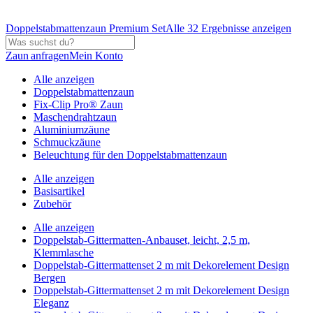
Doppelstabmattenzaun Premium Set
Alle 32 Ergebnisse anzeigen
Zaun anfragen
Mein Konto
Alle anzeigen
Doppelstabmattenzaun
Fix-Clip Pro® Zaun
Maschendrahtzaun
Aluminiumzäune
Schmuckzäune
Beleuchtung für den Doppelstabmattenzaun
Alle anzeigen
Basisartikel
Zubehör
Alle anzeigen
Doppelstab-Gittermatten-Anbauset, leicht, 2,5 m,
Klemmlasche
Doppelstab-Gittermattenset 2 m mit Dekorelement Design
Bergen
Doppelstab-Gittermattenset 2 m mit Dekorelement Design
Eleganz