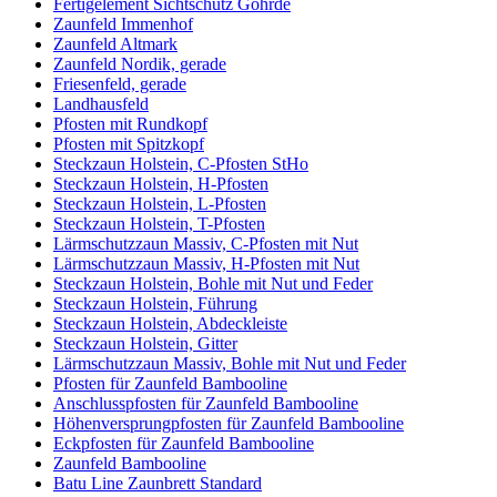
Fertigelement Sichtschutz Göhrde
Zaunfeld Immenhof
Zaunfeld Altmark
Zaunfeld Nordik, gerade
Friesenfeld, gerade
Landhausfeld
Pfosten mit Rundkopf
Pfosten mit Spitzkopf
Steckzaun Holstein, C-Pfosten StHo
Steckzaun Holstein, H-Pfosten
Steckzaun Holstein, L-Pfosten
Steckzaun Holstein, T-Pfosten
Lärmschutzzaun Massiv, C-Pfosten mit Nut
Lärmschutzzaun Massiv, H-Pfosten mit Nut
Steckzaun Holstein, Bohle mit Nut und Feder
Steckzaun Holstein, Führung
Steckzaun Holstein, Abdeckleiste
Steckzaun Holstein, Gitter
Lärmschutzzaun Massiv, Bohle mit Nut und Feder
Pfosten für Zaunfeld Bambooline
Anschlusspfosten für Zaunfeld Bambooline
Höhenversprungpfosten für Zaunfeld Bambooline
Eckpfosten für Zaunfeld Bambooline
Zaunfeld Bambooline
Batu Line Zaunbrett Standard