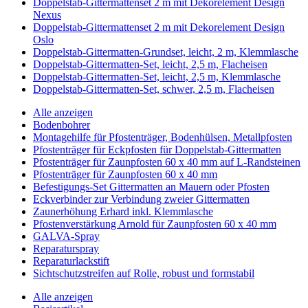
Doppelstab-Gittermattenset 2 m mit Dekorelement Design
Nexus
Doppelstab-Gittermattenset 2 m mit Dekorelement Design
Oslo
Doppelstab-Gittermatten-Grundset, leicht, 2 m, Klemmlasche
Doppelstab-Gittermatten-Set, leicht, 2,5 m, Flacheisen
Doppelstab-Gittermatten-Set, leicht, 2,5 m, Klemmlasche
Doppelstab-Gittermatten-Set, schwer, 2,5 m, Flacheisen
Alle anzeigen
Bodenbohrer
Montagehilfe für Pfostenträger, Bodenhülsen, Metallpfosten
Pfostenträger für Eckpfosten für Doppelstab-Gittermatten
Pfostenträger für Zaunpfosten 60 x 40 mm auf L-Randsteinen
Pfostenträger für Zaunpfosten 60 x 40 mm
Befestigungs-Set Gittermatten an Mauern oder Pfosten
Eckverbinder zur Verbindung zweier Gittermatten
Zaunerhöhung Erhard inkl. Klemmlasche
Pfostenverstärkung Arnold für Zaunpfosten 60 x 40 mm
GALVA-Spray
Reparaturspray
Reparaturlackstift
Sichtschutzstreifen auf Rolle, robust und formstabil
Alle anzeigen