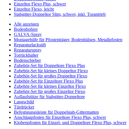
Einzeltor Flexo Plus, schwer
Einzeltor Flexo, leicht
Stabgitter-Doppeltor Slim, schwer, inkl. Torantrieb
Alle anzeigen
Bodenbohrer
GALVA-Spray
Montagehilfe für Pfostenträger, Bodenhülsen, Metallpfosten
Reparaturlackstift
Reparaturspray
Torrückhalter
Bodenschieber
Zubehör-Set für Doppeltore Flexo Plus
Zubehör-Set für kleines Doppeltor Flexo
Zubehör-Set für großes Doppeltor Flexo
Zubehör-Set für Einzeltore Flexo Plus
Zubehör-Set für kleines Einzeltor Flexo
Zubehör-Set für großes Einzeltor Flexo
Auflaufstütze für Stabgitter-Doppeltore
Langschild
Türdrücker
Befestigungsleiste für Doppelstab-Gittermatten
Anschlagpfosten für Einzeltore Flexo Plus, schwer
Klobenpfosten für Einzel- und Doppeltore Flexo Plus, schwer