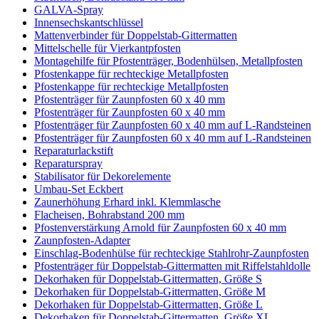
GALVA-Spray
Innensechskantschlüssel
Mattenverbinder für Doppelstab-Gittermatten
Mittelschelle für Vierkantpfosten
Montagehilfe für Pfostenträger, Bodenhülsen, Metallpfosten
Pfostenkappe für rechteckige Metallpfosten
Pfostenkappe für rechteckige Metallpfosten
Pfostenträger für Zaunpfosten 60 x 40 mm
Pfostenträger für Zaunpfosten 60 x 40 mm
Pfostenträger für Zaunpfosten 60 x 40 mm auf L-Randsteinen
Pfostenträger für Zaunpfosten 60 x 40 mm auf L-Randsteinen
Reparaturlackstift
Reparaturspray
Stabilisator für Dekorelemente
Umbau-Set Eckbert
Zaunerhöhung Erhard inkl. Klemmlasche
Flacheisen, Bohrabstand 200 mm
Pfostenverstärkung Arnold für Zaunpfosten 60 x 40 mm
Zaunpfosten-Adapter
Einschlag-Bodenhülse für rechteckige Stahlrohr-Zaunpfosten
Pfostenträger für Doppelstab-Gittermatten mit Riffelstahldolle
Dekorhaken für Doppelstab-Gittermatten, Größe S
Dekorhaken für Doppelstab-Gittermatten, Größe M
Dekorhaken für Doppelstab-Gittermatten, Größe L
Dekorhaken für Doppelstab-Gittermatten, Größe XL