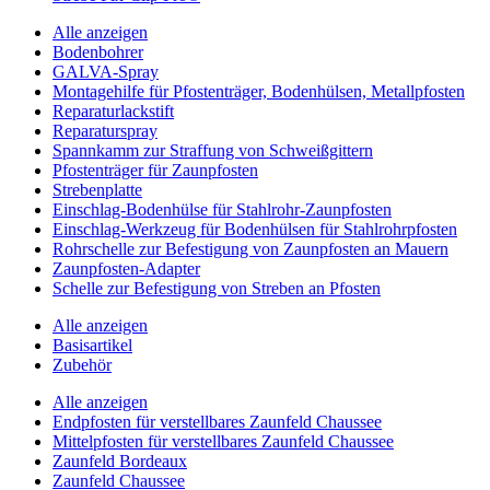
Alle anzeigen
Bodenbohrer
GALVA-Spray
Montagehilfe für Pfostenträger, Bodenhülsen, Metallpfosten
Reparaturlackstift
Reparaturspray
Spannkamm zur Straffung von Schweißgittern
Pfostenträger für Zaunpfosten
Strebenplatte
Einschlag-Bodenhülse für Stahlrohr-Zaunpfosten
Einschlag-Werkzeug für Bodenhülsen für Stahlrohrpfosten
Rohrschelle zur Befestigung von Zaunpfosten an Mauern
Zaunpfosten-Adapter
Schelle zur Befestigung von Streben an Pfosten
Alle anzeigen
Basisartikel
Zubehör
Alle anzeigen
Endpfosten für verstellbares Zaunfeld Chaussee
Mittelpfosten für verstellbares Zaunfeld Chaussee
Zaunfeld Bordeaux
Zaunfeld Chaussee