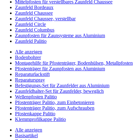
Mittelpfosten für verstellbares Zaunfeld Chaussee
Zaunfeld Bordeaux
Zaunfeld Chaussee
Zaunfeld Chaussee, verstellbar
Zaunfeld Circle
Zaunfeld Columbus
Zaunpfosten für Zaunsysteme aus Aluminium
Zaunfeld Palitio
Alle anzeigen
Bodenbohrer
Montagehilfe für Pfostenträger, Bodenhülsen, Metallpfosten
Pfostenträger für Zaunpfosten aus Aluminium
Reparaturlackstift
Reparaturspray
Befestigungs-Set für Zaunfelder aus Aluminium
Zaunfeldhalter-Set für Zaunfelder, beweglich
Wellenpfosten Palitio
Pfostenträger Palitio, zum Einbetonieren
Pfostenträger Palitio, zum Aufschrauben
Pfostenkappe Palitio
Klemmprofilkappe Palitio
Alle anzeigen
Basisartikel