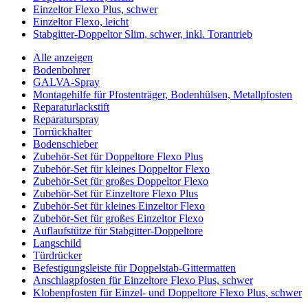
Einzeltor Flexo Plus, schwer
Einzeltor Flexo, leicht
Stabgitter-Doppeltor Slim, schwer, inkl. Torantrieb
Alle anzeigen
Bodenbohrer
GALVA-Spray
Montagehilfe für Pfostenträger, Bodenhülsen, Metallpfosten
Reparaturlackstift
Reparaturspray
Torrückhalter
Bodenschieber
Zubehör-Set für Doppeltore Flexo Plus
Zubehör-Set für kleines Doppeltor Flexo
Zubehör-Set für großes Doppeltor Flexo
Zubehör-Set für Einzeltore Flexo Plus
Zubehör-Set für kleines Einzeltor Flexo
Zubehör-Set für großes Einzeltor Flexo
Auflaufstütze für Stabgitter-Doppeltore
Langschild
Türdrücker
Befestigungsleiste für Doppelstab-Gittermatten
Anschlagpfosten für Einzeltore Flexo Plus, schwer
Klobenpfosten für Einzel- und Doppeltore Flexo Plus, schwer