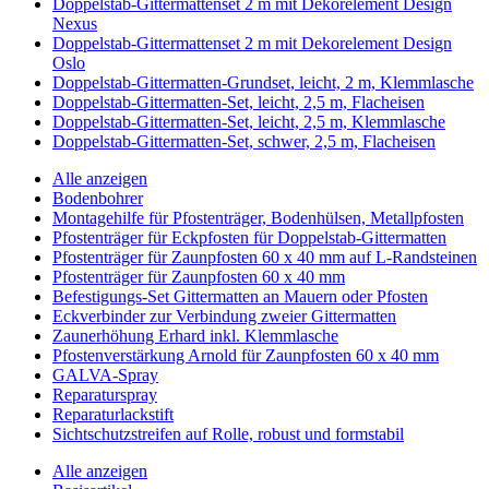
Doppelstab-Gittermattenset 2 m mit Dekorelement Design
Nexus
Doppelstab-Gittermattenset 2 m mit Dekorelement Design
Oslo
Doppelstab-Gittermatten-Grundset, leicht, 2 m, Klemmlasche
Doppelstab-Gittermatten-Set, leicht, 2,5 m, Flacheisen
Doppelstab-Gittermatten-Set, leicht, 2,5 m, Klemmlasche
Doppelstab-Gittermatten-Set, schwer, 2,5 m, Flacheisen
Alle anzeigen
Bodenbohrer
Montagehilfe für Pfostenträger, Bodenhülsen, Metallpfosten
Pfostenträger für Eckpfosten für Doppelstab-Gittermatten
Pfostenträger für Zaunpfosten 60 x 40 mm auf L-Randsteinen
Pfostenträger für Zaunpfosten 60 x 40 mm
Befestigungs-Set Gittermatten an Mauern oder Pfosten
Eckverbinder zur Verbindung zweier Gittermatten
Zaunerhöhung Erhard inkl. Klemmlasche
Pfostenverstärkung Arnold für Zaunpfosten 60 x 40 mm
GALVA-Spray
Reparaturspray
Reparaturlackstift
Sichtschutzstreifen auf Rolle, robust und formstabil
Alle anzeigen