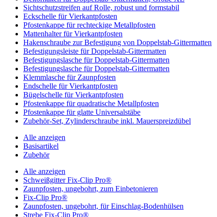
Sichtschutzstreifen auf Rolle, robust und formstabil
Eckschelle für Vierkantpfosten
Pfostenkappe für rechteckige Metallpfosten
Mattenhalter für Vierkantpfosten
Hakenschraube zur Befestigung von Doppelstab-Gittermatten
Befestigungsleiste für Doppelstab-Gittermatten
Befestigungslasche für Doppelstab-Gittermatten
Befestigungslasche für Doppelstab-Gittermatten
Klemmlasche für Zaunpfosten
Endschelle für Vierkantpfosten
Bügelschelle für Vierkantpfosten
Pfostenkappe für quadratische Metallpfosten
Pfostenkappe für glatte Universalstäbe
Zubehör-Set, Zylinderschraube inkl. Mauerspreizdübel
Alle anzeigen
Basisartikel
Zubehör
Alle anzeigen
Schweißgitter Fix-Clip Pro®
Zaunpfosten, ungebohrt, zum Einbetonieren
Fix-Clip Pro®
Zaunpfosten, ungebohrt, für Einschlag-Bodenhülsen
Strebe Fix-Clip Pro®