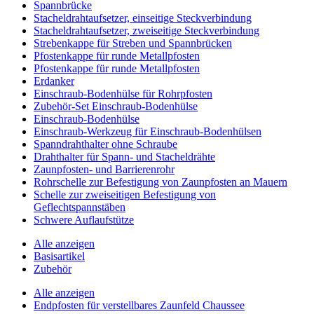
Spannbrücke
Stacheldrahtaufsetzer, einseitige Steckverbindung
Stacheldrahtaufsetzer, zweiseitige Steckverbindung
Strebenkappe für Streben und Spannbrücken
Pfostenkappe für runde Metallpfosten
Pfostenkappe für runde Metallpfosten
Erdanker
Einschraub-Bodenhülse für Rohrpfosten
Zubehör-Set Einschraub-Bodenhülse
Einschraub-Bodenhülse
Einschraub-Werkzeug für Einschraub-Bodenhülsen
Spanndrahthalter ohne Schraube
Drahthalter für Spann- und Stacheldrähte
Zaunpfosten- und Barrierenrohr
Rohrschelle zur Befestigung von Zaunpfosten an Mauern
Schelle zur zweiseitigen Befestigung von
Geflechtspannstäben
Schwere Auflaufstütze
Alle anzeigen
Basisartikel
Zubehör
Alle anzeigen
Endpfosten für verstellbares Zaunfeld Chaussee