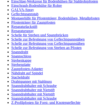
Einschlag-Werkzeug für Bodenhülsen für Stahlrohrpfosten
Einschraub-Bodenhülse für Rohre
GALVA-Spray
Geflechtspannstab
Montagehilfe für Pfostenträger, Bodenhülsen, Metallpfosten
Pfostenträger für Zaunpfosten
Reparaturlackstift
Reparaturspray
Schelle für Streben und Spannbrücken
Schelle zur Befestigung von Geflechtspannstäben
Schelle zur Befestigung von Geflechtspannstäben
Schelle zur Befestigung von Streben an Pfosten
Spanndraht
Spannschloss
Strebenkappe
Strebenplatte
Zaunpfosten-Adapter
Nähdraht auf Spindel
Stacheldraht
Drahtspanner mit Stahlnuss
Spanndrahthalter mit Schraube
Spanndrahthalter mit Nietstift
Spanndrahthalter mit Nietstift
Spanndrahthalter mit Schraube
Z-Profilpfosten für Forst- und Knotengeflechte