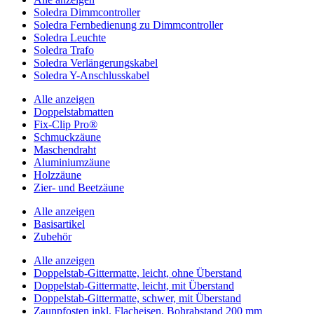
Soledra Dimmcontroller
Soledra Fernbedienung zu Dimmcontroller
Soledra Leuchte
Soledra Trafo
Soledra Verlängerungskabel
Soledra Y-Anschlusskabel
Alle anzeigen
Doppelstabmatten
Fix-Clip Pro®
Schmuckzäune
Maschendraht
Aluminiumzäune
Holzzäune
Zier- und Beetzäune
Alle anzeigen
Basisartikel
Zubehör
Alle anzeigen
Doppelstab-Gittermatte, leicht, ohne Überstand
Doppelstab-Gittermatte, leicht, mit Überstand
Doppelstab-Gittermatte, schwer, mit Überstand
Zaunpfosten inkl. Flacheisen, Bohrabstand 200 mm