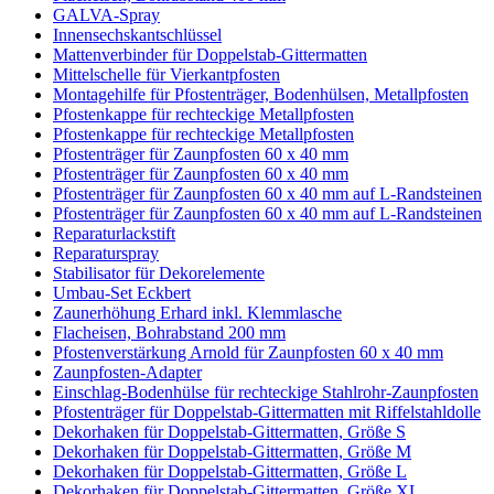
GALVA-Spray
Innensechskantschlüssel
Mattenverbinder für Doppelstab-Gittermatten
Mittelschelle für Vierkantpfosten
Montagehilfe für Pfostenträger, Bodenhülsen, Metallpfosten
Pfostenkappe für rechteckige Metallpfosten
Pfostenkappe für rechteckige Metallpfosten
Pfostenträger für Zaunpfosten 60 x 40 mm
Pfostenträger für Zaunpfosten 60 x 40 mm
Pfostenträger für Zaunpfosten 60 x 40 mm auf L-Randsteinen
Pfostenträger für Zaunpfosten 60 x 40 mm auf L-Randsteinen
Reparaturlackstift
Reparaturspray
Stabilisator für Dekorelemente
Umbau-Set Eckbert
Zaunerhöhung Erhard inkl. Klemmlasche
Flacheisen, Bohrabstand 200 mm
Pfostenverstärkung Arnold für Zaunpfosten 60 x 40 mm
Zaunpfosten-Adapter
Einschlag-Bodenhülse für rechteckige Stahlrohr-Zaunpfosten
Pfostenträger für Doppelstab-Gittermatten mit Riffelstahldolle
Dekorhaken für Doppelstab-Gittermatten, Größe S
Dekorhaken für Doppelstab-Gittermatten, Größe M
Dekorhaken für Doppelstab-Gittermatten, Größe L
Dekorhaken für Doppelstab-Gittermatten, Größe XL