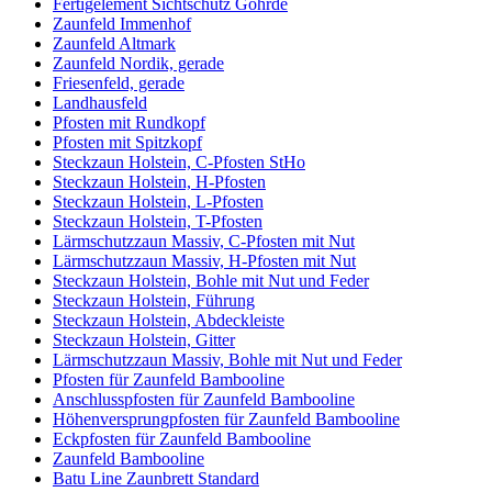
Fertigelement Sichtschutz Göhrde
Zaunfeld Immenhof
Zaunfeld Altmark
Zaunfeld Nordik, gerade
Friesenfeld, gerade
Landhausfeld
Pfosten mit Rundkopf
Pfosten mit Spitzkopf
Steckzaun Holstein, C-Pfosten StHo
Steckzaun Holstein, H-Pfosten
Steckzaun Holstein, L-Pfosten
Steckzaun Holstein, T-Pfosten
Lärmschutzzaun Massiv, C-Pfosten mit Nut
Lärmschutzzaun Massiv, H-Pfosten mit Nut
Steckzaun Holstein, Bohle mit Nut und Feder
Steckzaun Holstein, Führung
Steckzaun Holstein, Abdeckleiste
Steckzaun Holstein, Gitter
Lärmschutzzaun Massiv, Bohle mit Nut und Feder
Pfosten für Zaunfeld Bambooline
Anschlusspfosten für Zaunfeld Bambooline
Höhenversprungpfosten für Zaunfeld Bambooline
Eckpfosten für Zaunfeld Bambooline
Zaunfeld Bambooline
Batu Line Zaunbrett Standard