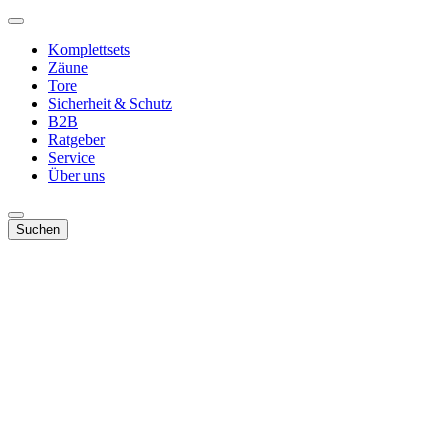
Komplettsets
Zäune
Tore
Sicherheit & Schutz
B2B
Ratgeber
Service
Über uns
Suchen