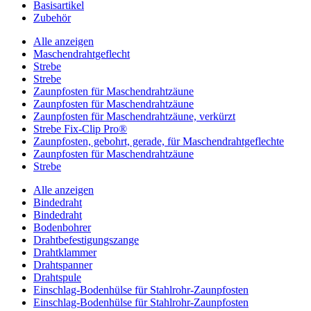
Basisartikel
Zubehör
Alle anzeigen
Maschendrahtgeflecht
Strebe
Strebe
Zaunpfosten für Maschendrahtzäune
Zaunpfosten für Maschendrahtzäune
Zaunpfosten für Maschendrahtzäune, verkürzt
Strebe Fix-Clip Pro®
Zaunpfosten, gebohrt, gerade, für Maschendrahtgeflechte
Zaunpfosten für Maschendrahtzäune
Strebe
Alle anzeigen
Bindedraht
Bindedraht
Bodenbohrer
Drahtbefestigungszange
Drahtklammer
Drahtspanner
Drahtspule
Einschlag-Bodenhülse für Stahlrohr-Zaunpfosten
Einschlag-Bodenhülse für Stahlrohr-Zaunpfosten