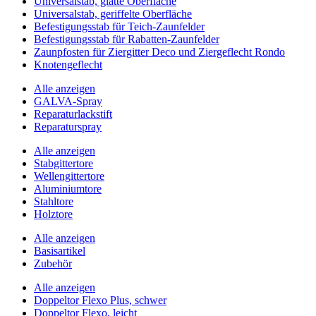
Universalstab, glatte Oberfläche
Universalstab, geriffelte Oberfläche
Befestigungsstab für Teich-Zaunfelder
Befestigungsstab für Rabatten-Zaunfelder
Zaunpfosten für Ziergitter Deco und Ziergeflecht Rondo
Knotengeflecht
Alle anzeigen
GALVA-Spray
Reparaturlackstift
Reparaturspray
Alle anzeigen
Stabgittertore
Wellengittertore
Aluminiumtore
Stahltore
Holztore
Alle anzeigen
Basisartikel
Zubehör
Alle anzeigen
Doppeltor Flexo Plus, schwer
Doppeltor Flexo, leicht