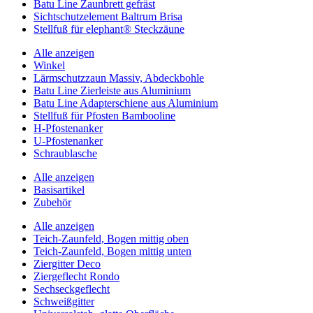
Batu Line Zaunbrett gefräst
Sichtschutzelement Baltrum Brisa
Stellfuß für elephant® Steckzäune
Alle anzeigen
Winkel
Lärmschutzzaun Massiv, Abdeckbohle
Batu Line Zierleiste aus Aluminium
Batu Line Adapterschiene aus Aluminium
Stellfuß für Pfosten Bambooline
H-Pfostenanker
U-Pfostenanker
Schraublasche
Alle anzeigen
Basisartikel
Zubehör
Alle anzeigen
Teich-Zaunfeld, Bogen mittig oben
Teich-Zaunfeld, Bogen mittig unten
Ziergitter Deco
Ziergeflecht Rondo
Sechseckgeflecht
Schweißgitter