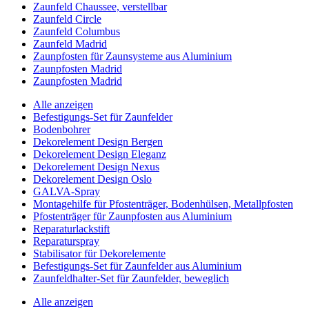
Zaunfeld Chaussee, verstellbar
Zaunfeld Circle
Zaunfeld Columbus
Zaunfeld Madrid
Zaunpfosten für Zaunsysteme aus Aluminium
Zaunpfosten Madrid
Zaunpfosten Madrid
Alle anzeigen
Befestigungs-Set für Zaunfelder
Bodenbohrer
Dekorelement Design Bergen
Dekorelement Design Eleganz
Dekorelement Design Nexus
Dekorelement Design Oslo
GALVA-Spray
Montagehilfe für Pfostenträger, Bodenhülsen, Metallpfosten
Pfostenträger für Zaunpfosten aus Aluminium
Reparaturlackstift
Reparaturspray
Stabilisator für Dekorelemente
Befestigungs-Set für Zaunfelder aus Aluminium
Zaunfeldhalter-Set für Zaunfelder, beweglich
Alle anzeigen