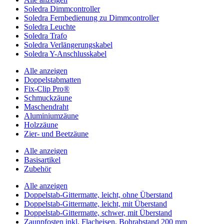
Soledra Dimmcontroller
Soledra Fernbedienung zu Dimmcontroller
Soledra Leuchte
Soledra Trafo
Soledra Verlängerungskabel
Soledra Y-Anschlusskabel
Alle anzeigen
Doppelstabmatten
Fix-Clip Pro®
Schmuckzäune
Maschendraht
Aluminiumzäune
Holzzäune
Zier- und Beetzäune
Alle anzeigen
Basisartikel
Zubehör
Alle anzeigen
Doppelstab-Gittermatte, leicht, ohne Überstand
Doppelstab-Gittermatte, leicht, mit Überstand
Doppelstab-Gittermatte, schwer, mit Überstand
Zaunpfosten inkl. Flacheisen, Bohrabstand 200 mm