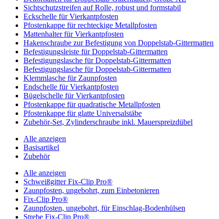
Sichtschutzstreifen auf Rolle, robust und formstabil
Eckschelle für Vierkantpfosten
Pfostenkappe für rechteckige Metallpfosten
Mattenhalter für Vierkantpfosten
Hakenschraube zur Befestigung von Doppelstab-Gittermatten
Befestigungsleiste für Doppelstab-Gittermatten
Befestigungslasche für Doppelstab-Gittermatten
Befestigungslasche für Doppelstab-Gittermatten
Klemmlasche für Zaunpfosten
Endschelle für Vierkantpfosten
Bügelschelle für Vierkantpfosten
Pfostenkappe für quadratische Metallpfosten
Pfostenkappe für glatte Universalstäbe
Zubehör-Set, Zylinderschraube inkl. Mauerspreizdübel
Alle anzeigen
Basisartikel
Zubehör
Alle anzeigen
Schweißgitter Fix-Clip Pro®
Zaunpfosten, ungebohrt, zum Einbetonieren
Fix-Clip Pro®
Zaunpfosten, ungebohrt, für Einschlag-Bodenhülsen
Strebe Fix-Clip Pro®