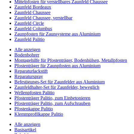
Mittelpfosten für verstellbares Zaunfeld Chaussee
Zaunfeld Bordeaux
Zaunfeld Chaussee
Zaunfeld Chaussee, verstellbar
Zaunfeld Circle
Zaunfeld Columbus
Zaunpfosten für Zaunsysteme aus Aluminium
Zaunfeld Palitio
Alle anzeigen
Bodenbohrer
Montagehilfe für Pfostenträger, Bodenhülsen, Metallpfosten
Pfostenträger für Zaunpfosten aus Aluminium
Reparaturlackstift
Reparaturspray
Befestigungs-Set für Zaunfelder aus Aluminium
Zaunfeldhalter-Set für Zaunfelder, beweglich
Wellenpfosten Palitio
Pfostenträger Palitio, zum Einbetonieren
Pfostenträger Palitio, zum Aufschrauben
Pfostenkappe Palitio
Klemmprofilkappe Palitio
Alle anzeigen
Basisartikel