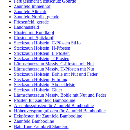
Fertigelement Sichtschutz Göhrde
Zaunfeld Immenhof
Zaunfeld Altmark
Zaunfeld Nordik, gerade
Friesenfeld, gerade
Landhausfeld
Pfosten mit Rundkopf
Pfosten mit Spitzkopf
Steckzaun Holstein, C-Pfosten StHo
Steckzaun Holstein, H-Pfosten
Steckzaun Holstein, L-Pfosten
Steckzaun Holstein, T-Pfosten
Lärmschutzzaun Massiv, C-Pfosten mit Nut
Lärmschutzzaun Massiv, H-Pfosten mit Nut
Steckzaun Holstein, Bohle mit Nut und Feder
Steckzaun Holstein, Führung
Steckzaun Holstein, Abdeckleiste
Steckzaun Holstein, Gitter
Lärmschutzzaun Massiv, Bohle mit Nut und Feder
Pfosten für Zaunfeld Bambooline
Anschlusspfosten für Zaunfeld Bambooline
Höhenversprungpfosten für Zaunfeld Bambooline
Eckpfosten für Zaunfeld Bambooline
Zaunfeld Bambooline
Batu Line Zaunbrett Standard