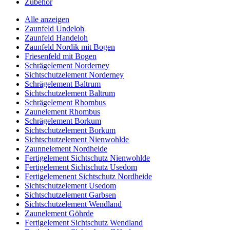
Zubehör
Alle anzeigen
Zaunfeld Undeloh
Zaunfeld Handeloh
Zaunfeld Nordik mit Bogen
Friesenfeld mit Bogen
Schrägelement Norderney
Sichtschutzelement Norderney
Schrägelement Baltrum
Sichtschutzelement Baltrum
Schrägelement Rhombus
Zaunelement Rhombus
Schrägelement Borkum
Sichtschutzelement Borkum
Sichtschutzelement Nienwohlde
Zaunnelement Nordheide
Fertigelement Sichtschutz Nienwohlde
Fertigelement Sichtschutz Usedom
Fertigelemenent Sichtschutz Nordheide
Sichtschutzelement Usedom
Sichtschutzelement Garbsen
Sichtschutzelement Wendland
Zaunelement Göhrde
Fertigelement Sichtschutz Wendland