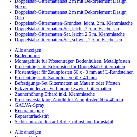
Doppelstab-Gittermattenset 2 m mit Dekorelement Design
Nexus
Doppelstab-Gittermattenset 2 m mit Dekorelement Design
Oslo
Doppelstab-Gittermatten-Grundset, leicht, 2 m, Klemmlasche
Doppelstab-Gittermatten-Set, leicht, 2,5 m, Flacheisen
Doppelstab-Gittermatten-Set, leicht, 2,5 m, Klemmlasche
Doppelstab-Gittermatten-Set, schwer, 2,5 m, Flacheisen
Alle anzeigen
Bodenbohrer
Montagehilfe für Pfostenträger, Bodenhülsen, Metallpfosten
Pfostenträger für Eckpfosten für Doppelstab-Gittermatten
Pfostenträger für Zaunpfosten 60 x 40 mm auf L-Randsteinen
Pfostenträger für Zaunpfosten 60 x 40 mm
Befestigungs-Set Gittermatten an Mauern oder Pfosten
Eckverbinder zur Verbindung zweier Gittermatten
Zaunerhöhung Erhard inkl. Klemmlasche
Pfostenverstärkung Arnold für Zaunpfosten 60 x 40 mm
GALVA-Spray
Reparaturspray
Reparaturlackstift
Sichtschutzstreifen auf Rolle, robust und formstabil
Alle anzeigen