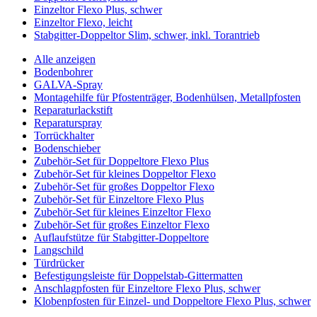
Einzeltor Flexo Plus, schwer
Einzeltor Flexo, leicht
Stabgitter-Doppeltor Slim, schwer, inkl. Torantrieb
Alle anzeigen
Bodenbohrer
GALVA-Spray
Montagehilfe für Pfostenträger, Bodenhülsen, Metallpfosten
Reparaturlackstift
Reparaturspray
Torrückhalter
Bodenschieber
Zubehör-Set für Doppeltore Flexo Plus
Zubehör-Set für kleines Doppeltor Flexo
Zubehör-Set für großes Doppeltor Flexo
Zubehör-Set für Einzeltore Flexo Plus
Zubehör-Set für kleines Einzeltor Flexo
Zubehör-Set für großes Einzeltor Flexo
Auflaufstütze für Stabgitter-Doppeltore
Langschild
Türdrücker
Befestigungsleiste für Doppelstab-Gittermatten
Anschlagpfosten für Einzeltore Flexo Plus, schwer
Klobenpfosten für Einzel- und Doppeltore Flexo Plus, schwer