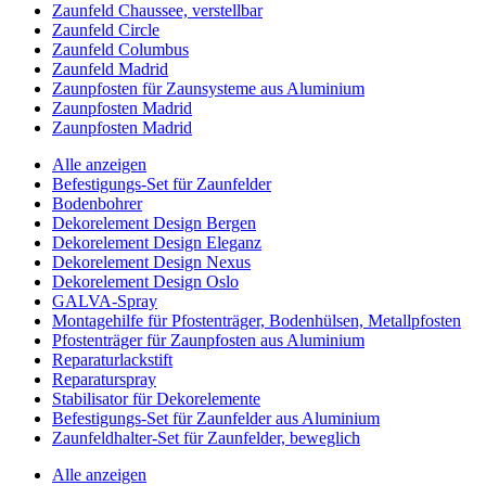
Zaunfeld Chaussee, verstellbar
Zaunfeld Circle
Zaunfeld Columbus
Zaunfeld Madrid
Zaunpfosten für Zaunsysteme aus Aluminium
Zaunpfosten Madrid
Zaunpfosten Madrid
Alle anzeigen
Befestigungs-Set für Zaunfelder
Bodenbohrer
Dekorelement Design Bergen
Dekorelement Design Eleganz
Dekorelement Design Nexus
Dekorelement Design Oslo
GALVA-Spray
Montagehilfe für Pfostenträger, Bodenhülsen, Metallpfosten
Pfostenträger für Zaunpfosten aus Aluminium
Reparaturlackstift
Reparaturspray
Stabilisator für Dekorelemente
Befestigungs-Set für Zaunfelder aus Aluminium
Zaunfeldhalter-Set für Zaunfelder, beweglich
Alle anzeigen