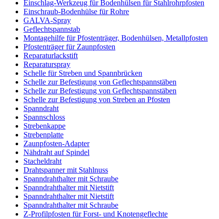
Einschlag-Werkzeug für Bodenhülsen für Stahlrohrpfosten
Einschraub-Bodenhülse für Rohre
GALVA-Spray
Geflechtspannstab
Montagehilfe für Pfostenträger, Bodenhülsen, Metallpfosten
Pfostenträger für Zaunpfosten
Reparaturlackstift
Reparaturspray
Schelle für Streben und Spannbrücken
Schelle zur Befestigung von Geflechtspannstäben
Schelle zur Befestigung von Geflechtspannstäben
Schelle zur Befestigung von Streben an Pfosten
Spanndraht
Spannschloss
Strebenkappe
Strebenplatte
Zaunpfosten-Adapter
Nähdraht auf Spindel
Stacheldraht
Drahtspanner mit Stahlnuss
Spanndrahthalter mit Schraube
Spanndrahthalter mit Nietstift
Spanndrahthalter mit Nietstift
Spanndrahthalter mit Schraube
Z-Profilpfosten für Forst- und Knotengeflechte