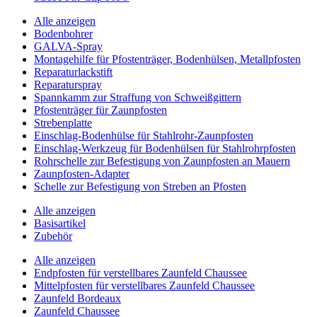
Alle anzeigen
Bodenbohrer
GALVA-Spray
Montagehilfe für Pfostenträger, Bodenhülsen, Metallpfosten
Reparaturlackstift
Reparaturspray
Spannkamm zur Straffung von Schweißgittern
Pfostenträger für Zaunpfosten
Strebenplatte
Einschlag-Bodenhülse für Stahlrohr-Zaunpfosten
Einschlag-Werkzeug für Bodenhülsen für Stahlrohrpfosten
Rohrschelle zur Befestigung von Zaunpfosten an Mauern
Zaunpfosten-Adapter
Schelle zur Befestigung von Streben an Pfosten
Alle anzeigen
Basisartikel
Zubehör
Alle anzeigen
Endpfosten für verstellbares Zaunfeld Chaussee
Mittelpfosten für verstellbares Zaunfeld Chaussee
Zaunfeld Bordeaux
Zaunfeld Chaussee