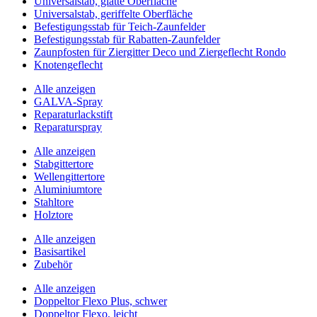
Universalstab, glatte Oberfläche
Universalstab, geriffelte Oberfläche
Befestigungsstab für Teich-Zaunfelder
Befestigungsstab für Rabatten-Zaunfelder
Zaunpfosten für Ziergitter Deco und Ziergeflecht Rondo
Knotengeflecht
Alle anzeigen
GALVA-Spray
Reparaturlackstift
Reparaturspray
Alle anzeigen
Stabgittertore
Wellengittertore
Aluminiumtore
Stahltore
Holztore
Alle anzeigen
Basisartikel
Zubehör
Alle anzeigen
Doppeltor Flexo Plus, schwer
Doppeltor Flexo, leicht