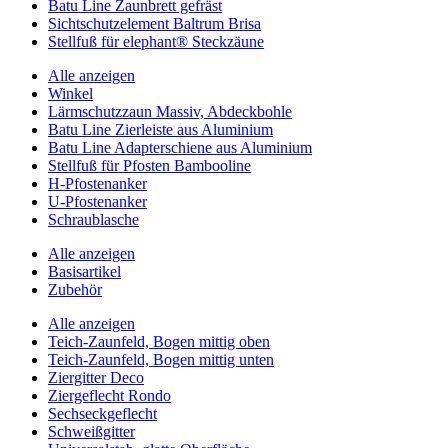
Batu Line Zaunbrett gefräst
Sichtschutzelement Baltrum Brisa
Stellfuß für elephant® Steckzäune
Alle anzeigen
Winkel
Lärmschutzzaun Massiv, Abdeckbohle
Batu Line Zierleiste aus Aluminium
Batu Line Adapterschiene aus Aluminium
Stellfuß für Pfosten Bambooline
H-Pfostenanker
U-Pfostenanker
Schraublasche
Alle anzeigen
Basisartikel
Zubehör
Alle anzeigen
Teich-Zaunfeld, Bogen mittig oben
Teich-Zaunfeld, Bogen mittig unten
Ziergitter Deco
Ziergeflecht Rondo
Sechseckgeflecht
Schweißgitter