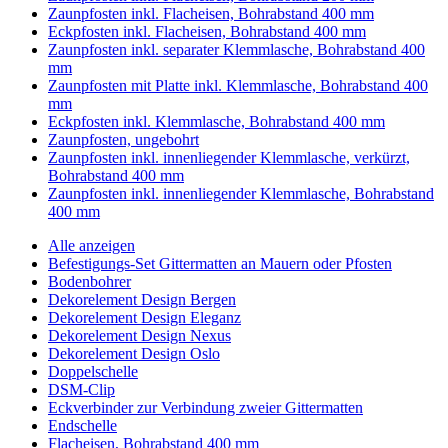
Zaunpfosten inkl. Flacheisen, Bohrabstand 400 mm
Eckpfosten inkl. Flacheisen, Bohrabstand 400 mm
Zaunpfosten inkl. separater Klemmlasche, Bohrabstand 400
mm
Zaunpfosten mit Platte inkl. Klemmlasche, Bohrabstand 400
mm
Eckpfosten inkl. Klemmlasche, Bohrabstand 400 mm
Zaunpfosten, ungebohrt
Zaunpfosten inkl. innenliegender Klemmlasche, verkürzt,
Bohrabstand 400 mm
Zaunpfosten inkl. innenliegender Klemmlasche, Bohrabstand
400 mm
Alle anzeigen
Befestigungs-Set Gittermatten an Mauern oder Pfosten
Bodenbohrer
Dekorelement Design Bergen
Dekorelement Design Eleganz
Dekorelement Design Nexus
Dekorelement Design Oslo
Doppelschelle
DSM-Clip
Eckverbinder zur Verbindung zweier Gittermatten
Endschelle
Flacheisen, Bohrabstand 400 mm