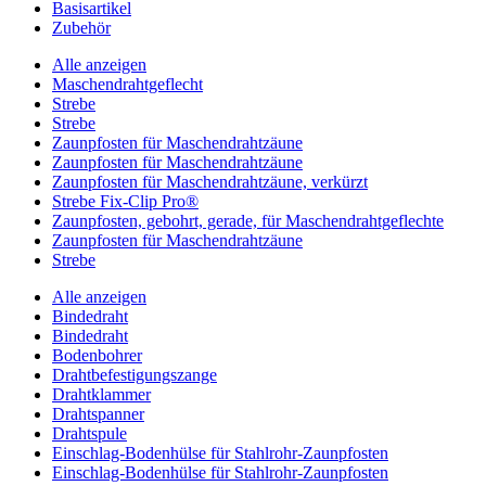
Basisartikel
Zubehör
Alle anzeigen
Maschendrahtgeflecht
Strebe
Strebe
Zaunpfosten für Maschendrahtzäune
Zaunpfosten für Maschendrahtzäune
Zaunpfosten für Maschendrahtzäune, verkürzt
Strebe Fix-Clip Pro®
Zaunpfosten, gebohrt, gerade, für Maschendrahtgeflechte
Zaunpfosten für Maschendrahtzäune
Strebe
Alle anzeigen
Bindedraht
Bindedraht
Bodenbohrer
Drahtbefestigungszange
Drahtklammer
Drahtspanner
Drahtspule
Einschlag-Bodenhülse für Stahlrohr-Zaunpfosten
Einschlag-Bodenhülse für Stahlrohr-Zaunpfosten