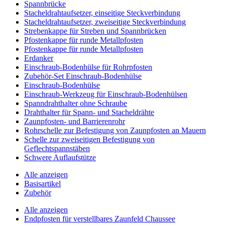
Spannbrücke
Stacheldrahtaufsetzer, einseitige Steckverbindung
Stacheldrahtaufsetzer, zweiseitige Steckverbindung
Strebenkappe für Streben und Spannbrücken
Pfostenkappe für runde Metallpfosten
Pfostenkappe für runde Metallpfosten
Erdanker
Einschraub-Bodenhülse für Rohrpfosten
Zubehör-Set Einschraub-Bodenhülse
Einschraub-Bodenhülse
Einschraub-Werkzeug für Einschraub-Bodenhülsen
Spanndrahthalter ohne Schraube
Drahthalter für Spann- und Stacheldrähte
Zaunpfosten- und Barrierenrohr
Rohrschelle zur Befestigung von Zaunpfosten an Mauern
Schelle zur zweiseitigen Befestigung von
Geflechtspannstäben
Schwere Auflaufstütze
Alle anzeigen
Basisartikel
Zubehör
Alle anzeigen
Endpfosten für verstellbares Zaunfeld Chaussee