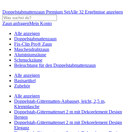
Doppelstabmattenzaun Premium Set
Alle 32 Ergebnisse anzeigen
Zaun anfragen
Mein Konto
Alle anzeigen
Doppelstabmattenzaun
Fix-Clip Pro® Zaun
Maschendrahtzaun
Aluminiumzäune
Schmuckzäune
Beleuchtung für den Doppelstabmattenzaun
Alle anzeigen
Basisartikel
Zubehör
Alle anzeigen
Doppelstab-Gittermatten-Anbauset, leicht, 2,5 m,
Klemmlasche
Doppelstab-Gittermattenset 2 m mit Dekorelement Design
Bergen
Doppelstab-Gittermattenset 2 m mit Dekorelement Design
Eleganz