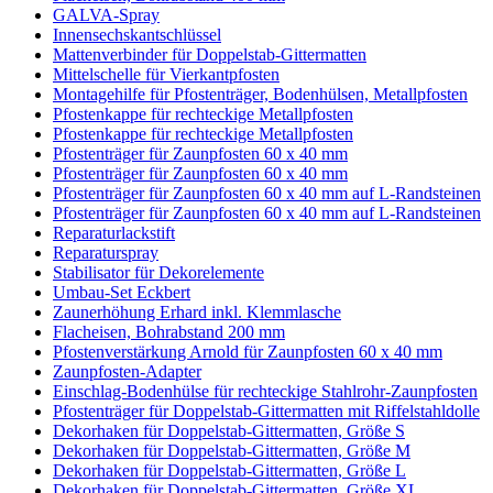
GALVA-Spray
Innensechskantschlüssel
Mattenverbinder für Doppelstab-Gittermatten
Mittelschelle für Vierkantpfosten
Montagehilfe für Pfostenträger, Bodenhülsen, Metallpfosten
Pfostenkappe für rechteckige Metallpfosten
Pfostenkappe für rechteckige Metallpfosten
Pfostenträger für Zaunpfosten 60 x 40 mm
Pfostenträger für Zaunpfosten 60 x 40 mm
Pfostenträger für Zaunpfosten 60 x 40 mm auf L-Randsteinen
Pfostenträger für Zaunpfosten 60 x 40 mm auf L-Randsteinen
Reparaturlackstift
Reparaturspray
Stabilisator für Dekorelemente
Umbau-Set Eckbert
Zaunerhöhung Erhard inkl. Klemmlasche
Flacheisen, Bohrabstand 200 mm
Pfostenverstärkung Arnold für Zaunpfosten 60 x 40 mm
Zaunpfosten-Adapter
Einschlag-Bodenhülse für rechteckige Stahlrohr-Zaunpfosten
Pfostenträger für Doppelstab-Gittermatten mit Riffelstahldolle
Dekorhaken für Doppelstab-Gittermatten, Größe S
Dekorhaken für Doppelstab-Gittermatten, Größe M
Dekorhaken für Doppelstab-Gittermatten, Größe L
Dekorhaken für Doppelstab-Gittermatten, Größe XL