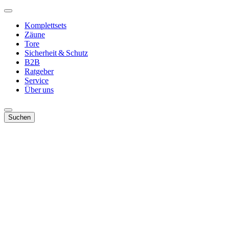
Komplettsets
Zäune
Tore
Sicherheit & Schutz
B2B
Ratgeber
Service
Über uns
Suchen