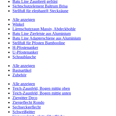
Batu Line Zaunbrett gefräst
Sichtschutzelement Baltrum Brisa
Stellfuß für elephant® Steckzäune
Alle anzeigen
Winkel
Lärmschutzzaun Massiv, Abdeckbohle
Batu Line Zierleiste aus Aluminium
Batu Line Adapterschiene aus Aluminium
Stellfuß für Pfosten Bambooline
H-Pfostenanker
U-Pfostenanker
Schraublasche
Alle anzeigen
Basisartikel
Zubehör
Alle anzeigen
Teich-Zaunfeld, Bogen mittig oben
Teich-Zaunfeld, Bogen mittig unten
Ziergitter Deco
Ziergeflecht Rondo
Sechseckgeflecht
Schweißgitter