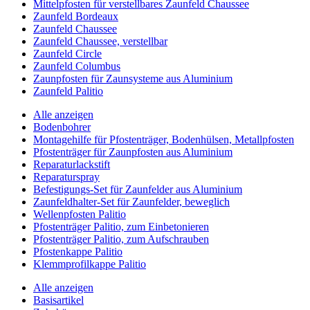
Mittelpfosten für verstellbares Zaunfeld Chaussee
Zaunfeld Bordeaux
Zaunfeld Chaussee
Zaunfeld Chaussee, verstellbar
Zaunfeld Circle
Zaunfeld Columbus
Zaunpfosten für Zaunsysteme aus Aluminium
Zaunfeld Palitio
Alle anzeigen
Bodenbohrer
Montagehilfe für Pfostenträger, Bodenhülsen, Metallpfosten
Pfostenträger für Zaunpfosten aus Aluminium
Reparaturlackstift
Reparaturspray
Befestigungs-Set für Zaunfelder aus Aluminium
Zaunfeldhalter-Set für Zaunfelder, beweglich
Wellenpfosten Palitio
Pfostenträger Palitio, zum Einbetonieren
Pfostenträger Palitio, zum Aufschrauben
Pfostenkappe Palitio
Klemmprofilkappe Palitio
Alle anzeigen
Basisartikel