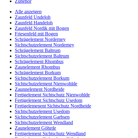
Zubehör
Alle anzeigen
Zaunfeld Undeloh
Zaunfeld Handeloh
Zaunfeld Nordik mit Bogen
Friesenfeld mit Bogen
Schrägelement Norderney
Sichtschutzelement Norderney
Schrägelement Baltrum
Sichtschutzelement Baltrum
Schrägelement Rhombus
Zaunelement Rhombus
Schrägelement Borkum
Sichtschutzelement Borkum
Sichtschutzelement Nienwohlde
Zaunnelement Nordheide
Fertigelement Sichtschutz Nienwohlde
Fertigelement Sichtschutz Usedom
Fertigelemenent Sichtschutz Nordheide
Sichtschutzelement Usedom
Sichtschutzelement Garbsen
Sichtschutzelement Wendland
Zaunelement Göhrde
Fertigelement Sichtschutz Wendland