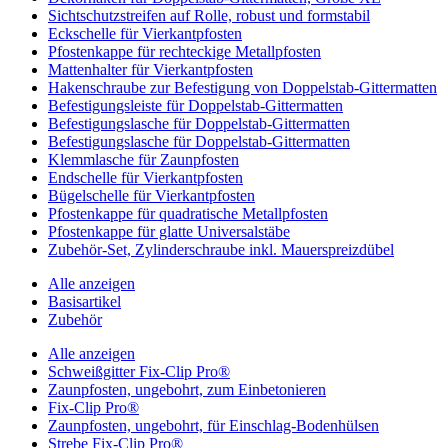
Sichtschutzstreifen auf Rolle, robust und formstabil
Eckschelle für Vierkantpfosten
Pfostenkappe für rechteckige Metallpfosten
Mattenhalter für Vierkantpfosten
Hakenschraube zur Befestigung von Doppelstab-Gittermatten
Befestigungsleiste für Doppelstab-Gittermatten
Befestigungslasche für Doppelstab-Gittermatten
Befestigungslasche für Doppelstab-Gittermatten
Klemmlasche für Zaunpfosten
Endschelle für Vierkantpfosten
Bügelschelle für Vierkantpfosten
Pfostenkappe für quadratische Metallpfosten
Pfostenkappe für glatte Universalstäbe
Zubehör-Set, Zylinderschraube inkl. Mauerspreizdübel
Alle anzeigen
Basisartikel
Zubehör
Alle anzeigen
Schweißgitter Fix-Clip Pro®
Zaunpfosten, ungebohrt, zum Einbetonieren
Fix-Clip Pro®
Zaunpfosten, ungebohrt, für Einschlag-Bodenhülsen
Strebe Fix-Clip Pro®