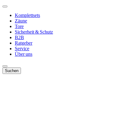
Komplettsets
Zäune
Tore
Sicherheit & Schutz
B2B
Ratgeber
Service
Über uns
Suchen