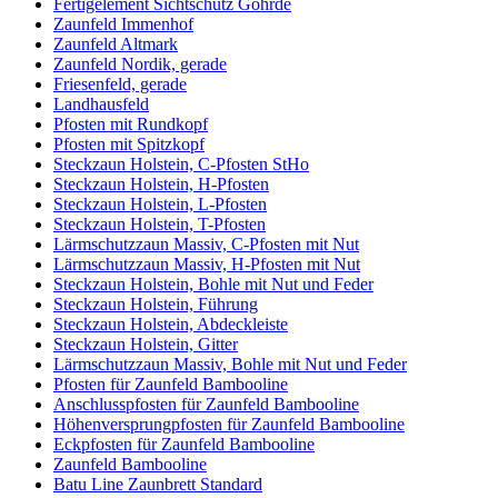
Fertigelement Sichtschutz Göhrde
Zaunfeld Immenhof
Zaunfeld Altmark
Zaunfeld Nordik, gerade
Friesenfeld, gerade
Landhausfeld
Pfosten mit Rundkopf
Pfosten mit Spitzkopf
Steckzaun Holstein, C-Pfosten StHo
Steckzaun Holstein, H-Pfosten
Steckzaun Holstein, L-Pfosten
Steckzaun Holstein, T-Pfosten
Lärmschutzzaun Massiv, C-Pfosten mit Nut
Lärmschutzzaun Massiv, H-Pfosten mit Nut
Steckzaun Holstein, Bohle mit Nut und Feder
Steckzaun Holstein, Führung
Steckzaun Holstein, Abdeckleiste
Steckzaun Holstein, Gitter
Lärmschutzzaun Massiv, Bohle mit Nut und Feder
Pfosten für Zaunfeld Bambooline
Anschlusspfosten für Zaunfeld Bambooline
Höhenversprungpfosten für Zaunfeld Bambooline
Eckpfosten für Zaunfeld Bambooline
Zaunfeld Bambooline
Batu Line Zaunbrett Standard