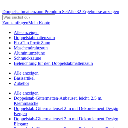
Doppelstabmattenzaun Premium Set
Alle 32 Ergebnisse anzeigen
Zaun anfragen
Mein Konto
Alle anzeigen
Doppelstabmattenzaun
Fix-Clip Pro® Zaun
Maschendrahtzaun
Aluminiumzäune
Schmuckzäune
Beleuchtung für den Doppelstabmattenzaun
Alle anzeigen
Basisartikel
Zubehör
Alle anzeigen
Doppelstab-Gittermatten-Anbauset, leicht, 2,5 m,
Klemmlasche
Doppelstab-Gittermattenset 2 m mit Dekorelement Design
Bergen
Doppelstab-Gittermattenset 2 m mit Dekorelement Design
Eleganz