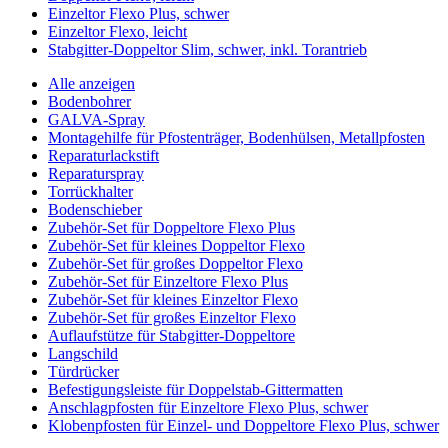
Einzeltor Flexo Plus, schwer
Einzeltor Flexo, leicht
Stabgitter-Doppeltor Slim, schwer, inkl. Torantrieb
Alle anzeigen
Bodenbohrer
GALVA-Spray
Montagehilfe für Pfostenträger, Bodenhülsen, Metallpfosten
Reparaturlackstift
Reparaturspray
Torrückhalter
Bodenschieber
Zubehör-Set für Doppeltore Flexo Plus
Zubehör-Set für kleines Doppeltor Flexo
Zubehör-Set für großes Doppeltor Flexo
Zubehör-Set für Einzeltore Flexo Plus
Zubehör-Set für kleines Einzeltor Flexo
Zubehör-Set für großes Einzeltor Flexo
Auflaufstütze für Stabgitter-Doppeltore
Langschild
Türdrücker
Befestigungsleiste für Doppelstab-Gittermatten
Anschlagpfosten für Einzeltore Flexo Plus, schwer
Klobenpfosten für Einzel- und Doppeltore Flexo Plus, schwer