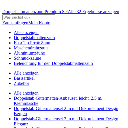
Doppelstabmattenzaun Premium Set
Alle 32 Ergebnisse anzeigen
Zaun anfragen
Mein Konto
Alle anzeigen
Doppelstabmattenzaun
Fix-Clip Pro® Zaun
Maschendrahtzaun
Aluminiumzäune
Schmuckzäune
Beleuchtung für den Doppelstabmattenzaun
Alle anzeigen
Basisartikel
Zubehör
Alle anzeigen
Doppelstab-Gittermatten-Anbauset, leicht, 2,5 m,
Klemmlasche
Doppelstab-Gittermattenset 2 m mit Dekorelement Design
Bergen
Doppelstab-Gittermattenset 2 m mit Dekorelement Design
Eleganz