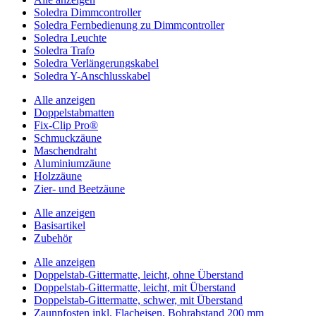
Soledra Dimmcontroller
Soledra Fernbedienung zu Dimmcontroller
Soledra Leuchte
Soledra Trafo
Soledra Verlängerungskabel
Soledra Y-Anschlusskabel
Alle anzeigen
Doppelstabmatten
Fix-Clip Pro®
Schmuckzäune
Maschendraht
Aluminiumzäune
Holzzäune
Zier- und Beetzäune
Alle anzeigen
Basisartikel
Zubehör
Alle anzeigen
Doppelstab-Gittermatte, leicht, ohne Überstand
Doppelstab-Gittermatte, leicht, mit Überstand
Doppelstab-Gittermatte, schwer, mit Überstand
Zaunpfosten inkl. Flacheisen, Bohrabstand 200 mm