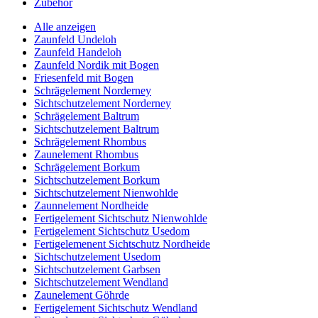
Zubehör
Alle anzeigen
Zaunfeld Undeloh
Zaunfeld Handeloh
Zaunfeld Nordik mit Bogen
Friesenfeld mit Bogen
Schrägelement Norderney
Sichtschutzelement Norderney
Schrägelement Baltrum
Sichtschutzelement Baltrum
Schrägelement Rhombus
Zaunelement Rhombus
Schrägelement Borkum
Sichtschutzelement Borkum
Sichtschutzelement Nienwohlde
Zaunnelement Nordheide
Fertigelement Sichtschutz Nienwohlde
Fertigelement Sichtschutz Usedom
Fertigelemenent Sichtschutz Nordheide
Sichtschutzelement Usedom
Sichtschutzelement Garbsen
Sichtschutzelement Wendland
Zaunelement Göhrde
Fertigelement Sichtschutz Wendland