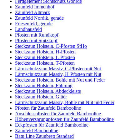
Fertigelement Sichtschutz Göhrde
Zaunfeld Immenhof
Zaunfeld Altmark
Zaunfeld Nordik, gerade
Friesenfeld, gerade
Landhausfeld
Pfosten mit Rundkopf
Pfosten mit Spitzkopf
Steckzaun Holstein, C-Pfosten StHo
Steckzaun Holstein, H-Pfosten
Steckzaun Holstein, L-Pfosten
Steckzaun Holstein, T-Pfosten
Lärmschutzzaun Massiv, C-Pfosten mit Nut
Lärmschutzzaun Massiv, H-Pfosten mit Nut
Steckzaun Holstein, Bohle mit Nut und Feder
Steckzaun Holstein, Führung
Steckzaun Holstein, Abdeckleiste
Steckzaun Holstein, Gitter
Lärmschutzzaun Massiv, Bohle mit Nut und Feder
Pfosten für Zaunfeld Bambooline
Anschlusspfosten für Zaunfeld Bambooline
Höhenversprungpfosten für Zaunfeld Bambooline
Eckpfosten für Zaunfeld Bambooline
Zaunfeld Bambooline
Batu Line Zaunbrett Standard