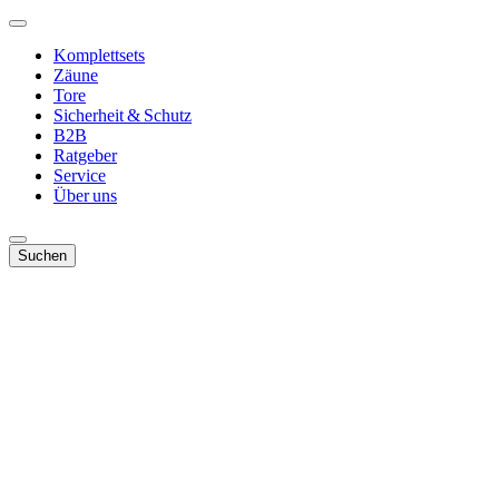
Komplettsets
Zäune
Tore
Sicherheit & Schutz
B2B
Ratgeber
Service
Über uns
Suchen