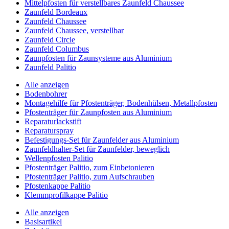
Mittelpfosten für verstellbares Zaunfeld Chaussee
Zaunfeld Bordeaux
Zaunfeld Chaussee
Zaunfeld Chaussee, verstellbar
Zaunfeld Circle
Zaunfeld Columbus
Zaunpfosten für Zaunsysteme aus Aluminium
Zaunfeld Palitio
Alle anzeigen
Bodenbohrer
Montagehilfe für Pfostenträger, Bodenhülsen, Metallpfosten
Pfostenträger für Zaunpfosten aus Aluminium
Reparaturlackstift
Reparaturspray
Befestigungs-Set für Zaunfelder aus Aluminium
Zaunfeldhalter-Set für Zaunfelder, beweglich
Wellenpfosten Palitio
Pfostenträger Palitio, zum Einbetonieren
Pfostenträger Palitio, zum Aufschrauben
Pfostenkappe Palitio
Klemmprofilkappe Palitio
Alle anzeigen
Basisartikel