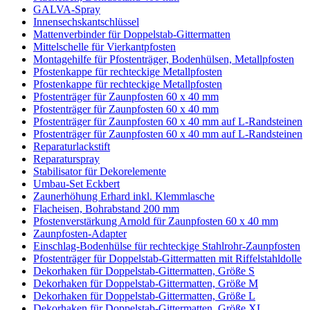
GALVA-Spray
Innensechskantschlüssel
Mattenverbinder für Doppelstab-Gittermatten
Mittelschelle für Vierkantpfosten
Montagehilfe für Pfostenträger, Bodenhülsen, Metallpfosten
Pfostenkappe für rechteckige Metallpfosten
Pfostenkappe für rechteckige Metallpfosten
Pfostenträger für Zaunpfosten 60 x 40 mm
Pfostenträger für Zaunpfosten 60 x 40 mm
Pfostenträger für Zaunpfosten 60 x 40 mm auf L-Randsteinen
Pfostenträger für Zaunpfosten 60 x 40 mm auf L-Randsteinen
Reparaturlackstift
Reparaturspray
Stabilisator für Dekorelemente
Umbau-Set Eckbert
Zaunerhöhung Erhard inkl. Klemmlasche
Flacheisen, Bohrabstand 200 mm
Pfostenverstärkung Arnold für Zaunpfosten 60 x 40 mm
Zaunpfosten-Adapter
Einschlag-Bodenhülse für rechteckige Stahlrohr-Zaunpfosten
Pfostenträger für Doppelstab-Gittermatten mit Riffelstahldolle
Dekorhaken für Doppelstab-Gittermatten, Größe S
Dekorhaken für Doppelstab-Gittermatten, Größe M
Dekorhaken für Doppelstab-Gittermatten, Größe L
Dekorhaken für Doppelstab-Gittermatten, Größe XL