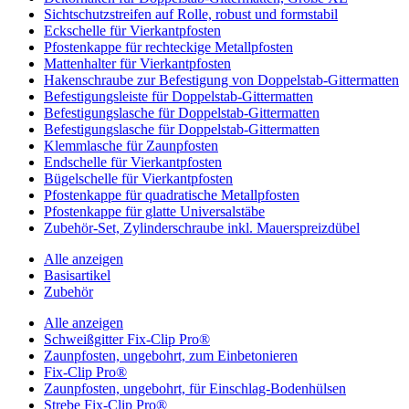
Sichtschutzstreifen auf Rolle, robust und formstabil
Eckschelle für Vierkantpfosten
Pfostenkappe für rechteckige Metallpfosten
Mattenhalter für Vierkantpfosten
Hakenschraube zur Befestigung von Doppelstab-Gittermatten
Befestigungsleiste für Doppelstab-Gittermatten
Befestigungslasche für Doppelstab-Gittermatten
Befestigungslasche für Doppelstab-Gittermatten
Klemmlasche für Zaunpfosten
Endschelle für Vierkantpfosten
Bügelschelle für Vierkantpfosten
Pfostenkappe für quadratische Metallpfosten
Pfostenkappe für glatte Universalstäbe
Zubehör-Set, Zylinderschraube inkl. Mauerspreizdübel
Alle anzeigen
Basisartikel
Zubehör
Alle anzeigen
Schweißgitter Fix-Clip Pro®
Zaunpfosten, ungebohrt, zum Einbetonieren
Fix-Clip Pro®
Zaunpfosten, ungebohrt, für Einschlag-Bodenhülsen
Strebe Fix-Clip Pro®