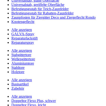
Universalstab, glatte Oberfläche
Universalstab, geriffelte Oberfläche
Befestigungsstab für Teich-Zaunfelder
Befestigungsstab für Rabatten-Zaunfelder
Zaunpfosten für Ziergitter Deco und Ziergeflecht Rondo
Knotengeflecht
Alle anzeigen
GALVA-Spray
Reparaturlackstift
Reparaturspray
Alle anzeigen
Stabgittertore
Wellengittertore
Aluminiumtore
Stahltore
Holztore
Alle anzeigen
Basisartikel
Zubehör
Alle anzeigen
Doppeltor Flexo Plus, schwer
Doppeltor Flexo, leicht