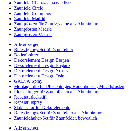
Zaunfeld Chaussee, verstellbar
Zaunfeld Circle
Zaunfeld Columbus
Zaunfeld Madrid
Zaunpfosten für Zaunsysteme aus Aluminium
Zaunpfosten Madrid
Zaunpfosten Madrid
Alle anzeigen
Befestigungs-Set für Zaunfelder
Bodenbohrer
Dekorelement Design Bergen
Dekorelement Design Eleganz
Dekorelement Design Nexus
Dekorelement Design Oslo
GALVA-Spray
Montagehilfe für Pfostenträger, Bodenhülsen, Metallpfosten
Pfostenträger für Zaunpfosten aus Aluminium
Reparaturlackstift
Reparaturspray
Stabilisator für Dekorelemente
Befestigungs-Set für Zaunfelder aus Aluminium
Zaunfeldhalter-Set für Zaunfelder, beweglich
Alle anzeigen