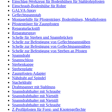
Einschlag-Werkzeug für Bodenhülsen für Stahlrohrpfosten
Einschraub-Bodenhülse für Rohre
GALVA-Spray
Geflechtspannstab
Montagehilfe für Pfostenträger, Bodenhülsen, Metallpfosten
Pfostenträger für Zaunpfosten
Reparaturlackstift
Reparaturspray
Schelle für Streben und Spannbrücken
Schelle zur Befestigung von Geflechtspannstäben
Schelle zur Befestigung von Geflechtspannstäben
Schelle zur Befestigung von Streben an Pfosten
Spanndraht
Spannschloss
Strebenkappe
Strebenplatte
Zaunpfosten-Adapter
Nähdraht auf Spindel
Stacheldraht
Drahtspanner mit Stahlnuss
Spanndrahthalter mit Schraube
Spanndrahthalter mit Nietstift
Spanndrahthalter mit Nietstift
Spanndrahthalter mit Schraube
Z-Profilpfosten für Forst- und Knotengeflechte