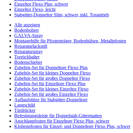
Einzeltor Flexo Plus, schwer
Einzeltor Flexo, leicht
Stabgitter-Doppeltor Slim, schwer, inkl. Torantrieb
Alle anzeigen
Bodenbohrer
GALVA-Spray
Montagehilfe für Pfostenträger, Bodenhülsen, Metallpfosten
Reparaturlackstift
Reparaturspray
Torrückhalter
Bodenschieber
Zubehör-Set für Doppeltore Flexo Plus
Zubehör-Set für kleines Doppeltor Flexo
Zubehör-Set für großes Doppeltor Flexo
Zubehör-Set für Einzeltore Flexo Plus
Zubehör-Set für kleines Einzeltor Flexo
Zubehör-Set für großes Einzeltor Flexo
Auflaufstütze für Stabgitter-Doppeltore
Langschild
Türdrücker
Befestigungsleiste für Doppelstab-Gittermatten
Anschlagpfosten für Einzeltore Flexo Plus, schwer
Klobenpfosten für Einzel- und Doppeltore Flexo Plus, schwer