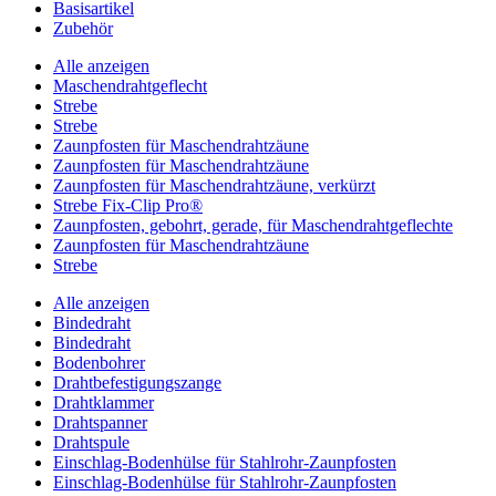
Basisartikel
Zubehör
Alle anzeigen
Maschendrahtgeflecht
Strebe
Strebe
Zaunpfosten für Maschendrahtzäune
Zaunpfosten für Maschendrahtzäune
Zaunpfosten für Maschendrahtzäune, verkürzt
Strebe Fix-Clip Pro®
Zaunpfosten, gebohrt, gerade, für Maschendrahtgeflechte
Zaunpfosten für Maschendrahtzäune
Strebe
Alle anzeigen
Bindedraht
Bindedraht
Bodenbohrer
Drahtbefestigungszange
Drahtklammer
Drahtspanner
Drahtspule
Einschlag-Bodenhülse für Stahlrohr-Zaunpfosten
Einschlag-Bodenhülse für Stahlrohr-Zaunpfosten