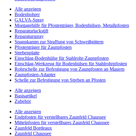
Alle anzeigen
Bodenbohrer
GALVA-Spray
Montagehilfe für Pfostenträger, Bodenhülsen, Metallpfosten
Reparaturlackstift
Reparaturspray
Spannkamm zur Straffung von Schweißgittern
Pfostenträger für Zaunpfosten
Strebenplatte
Einschlag-Bodenhülse für Stahlrohr-Zaunpfosten
Einschlag-Werkzeug für Bodenhülsen für Stahlrohrpfosten
Rohrschelle zur Befestigung von Zaunpfosten an Mauern
Zaunpfosten-Adapter
Schelle zur Befestigung von Streben an Pfosten
Alle anzeigen
Basisartikel
Zubehör
Alle anzeigen
Endpfosten für verstellbares Zaunfeld Chaussee
Mittelpfosten für verstellbares Zaunfeld Chaussee
Zaunfeld Bordeaux
Zaunfeld Chaussee