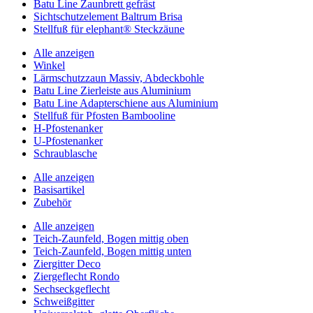
Batu Line Zaunbrett gefräst
Sichtschutzelement Baltrum Brisa
Stellfuß für elephant® Steckzäune
Alle anzeigen
Winkel
Lärmschutzzaun Massiv, Abdeckbohle
Batu Line Zierleiste aus Aluminium
Batu Line Adapterschiene aus Aluminium
Stellfuß für Pfosten Bambooline
H-Pfostenanker
U-Pfostenanker
Schraublasche
Alle anzeigen
Basisartikel
Zubehör
Alle anzeigen
Teich-Zaunfeld, Bogen mittig oben
Teich-Zaunfeld, Bogen mittig unten
Ziergitter Deco
Ziergeflecht Rondo
Sechseckgeflecht
Schweißgitter