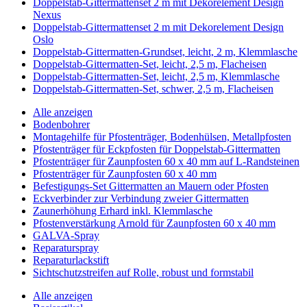
Doppelstab-Gittermattenset 2 m mit Dekorelement Design
Nexus
Doppelstab-Gittermattenset 2 m mit Dekorelement Design
Oslo
Doppelstab-Gittermatten-Grundset, leicht, 2 m, Klemmlasche
Doppelstab-Gittermatten-Set, leicht, 2,5 m, Flacheisen
Doppelstab-Gittermatten-Set, leicht, 2,5 m, Klemmlasche
Doppelstab-Gittermatten-Set, schwer, 2,5 m, Flacheisen
Alle anzeigen
Bodenbohrer
Montagehilfe für Pfostenträger, Bodenhülsen, Metallpfosten
Pfostenträger für Eckpfosten für Doppelstab-Gittermatten
Pfostenträger für Zaunpfosten 60 x 40 mm auf L-Randsteinen
Pfostenträger für Zaunpfosten 60 x 40 mm
Befestigungs-Set Gittermatten an Mauern oder Pfosten
Eckverbinder zur Verbindung zweier Gittermatten
Zaunerhöhung Erhard inkl. Klemmlasche
Pfostenverstärkung Arnold für Zaunpfosten 60 x 40 mm
GALVA-Spray
Reparaturspray
Reparaturlackstift
Sichtschutzstreifen auf Rolle, robust und formstabil
Alle anzeigen