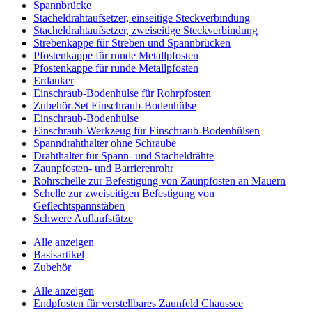
Spannbrücke
Stacheldrahtaufsetzer, einseitige Steckverbindung
Stacheldrahtaufsetzer, zweiseitige Steckverbindung
Strebenkappe für Streben und Spannbrücken
Pfostenkappe für runde Metallpfosten
Pfostenkappe für runde Metallpfosten
Erdanker
Einschraub-Bodenhülse für Rohrpfosten
Zubehör-Set Einschraub-Bodenhülse
Einschraub-Bodenhülse
Einschraub-Werkzeug für Einschraub-Bodenhülsen
Spanndrahthalter ohne Schraube
Drahthalter für Spann- und Stacheldrähte
Zaunpfosten- und Barrierenrohr
Rohrschelle zur Befestigung von Zaunpfosten an Mauern
Schelle zur zweiseitigen Befestigung von
Geflechtspannstäben
Schwere Auflaufstütze
Alle anzeigen
Basisartikel
Zubehör
Alle anzeigen
Endpfosten für verstellbares Zaunfeld Chaussee